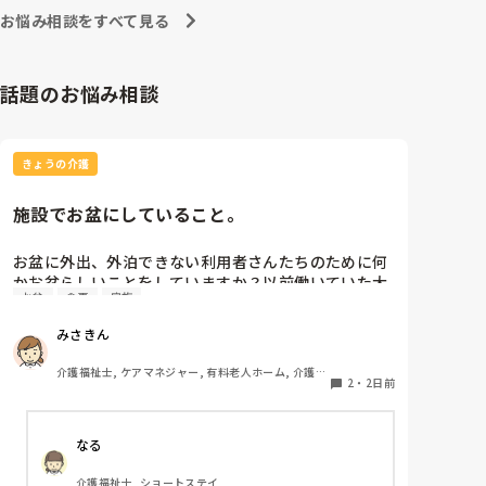
お悩み相談をすべて見る
話題のお悩み相談
きょうの介護
施設でお盆にしていること。
お盆に外出、外泊できない利用者さんたちのために何
かお盆らしいことをしていますか？以前働いていた大
お盆
食事
家族
きな施設では実際に住職さんを呼びご焼香できるよう
にそれ用のスペースを毎年設けていました。それ以外
みさきん
は、食事内容が変わる、家族が面会に来る…などでし
た。お盆まであと少しです。何かしていることがあれ
介護福祉士, ケアマネジャー, 有料老人ホーム, 介護老
ばぜひシェアよろしくお願いします。
2
・
2日前
人保健施設, グループホーム, 病院
なる
介護福祉士, ショートステイ