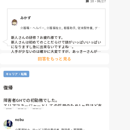
なのですが、研修といっても、人手が少ないので、見
10
・
06/27
学ではなく、出来そうなことを一緒にやってもらいま
した。

みかず
洗髪、洗身、お着替えの手伝い、ドライヤーなどを

介護職・ヘルパー, 介護福祉士, 看護助手, 従来型特養, グル
説明しながら行って、最後に空の状態で機械浴の椅子
ープホーム, ショートステイ, デイサービス, 病院
の操作を体験してもらったりしました。

新人さんの研修？お疲れ様です。

新人さんは初めてのことだらけで頭がいっぱいいっぱい
突然のことで、上司との擦り合わせもなくすることに
になりますし急に出来ないですよね…。

なったので、これでよかったのか、、

人手が少ないのは確かに大変ですが、あっきーさんが付
き添うのが1番かなとは思いますが…。

と思うこともあり、自分への反省もこめて、

回答をもっと見る
でも何か事故とかヒヤリが起きる事を考えれば付き添っ
皆さんの職場で初めての入浴の研修はどのようにされ
ておしえるのがいいとは思います。

ているか、聞かせていただけたら嬉しいです。

洗髪もただささっとで力を入れなさすぎるのもだし、洗
キャリア・転職
身も身体状況の確認だったり、傷部分の洗浄、着替えの
よろしくお願いします。

手伝いだったら着患脱健とか注意点がいっぱいあります
からね。

復帰
すぐ言わなきゃな時はすぐ声かけして、最後の機械浴の
体験の時にまとめて「あの時はこうした方がいいよ、こ
うした方が楽だよ」とかアドバイスあげてもいいかなぁ
障害者GHでの初勤務でした。

と思います。

エリアマネージャーとしての採用のため1ヶ月ほど支
実際介助中とかだとなかなかメモも取れないしバタバタ
採用
障害者
管理者
援に触れながら管理者業務を教わり1ヶ月半後に自担
してると思うので…。
当エリアで一人立ちとのこと。

nobu
統括マネージャーである上司目線での現状の問題点を
介護福祉士, サービス提供責任者, 施設長・管理職, 