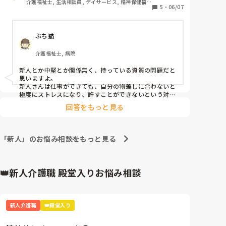
介護福祉士, 生活相談員, デイサービス, 精神保健福祉
ようで、泣くほど嫌なようです。仲良くしなくてもい
5
・
06/07
士, ユニット型特養, 障害者支援施設, 社会福祉士
いのですが、あまり業務中に不穏にならないで欲しい
です。

ぶち猫
こういうケースはありますか？
介護福祉士, 病院
新人とか中堅とか関係無く、持っている資質の問題だと
思いますよ。

新人さんは仕事ができても、自分の物差しに合わないと
極度にストレスになり、許すことができないという対人
援助職に最も必要なスキルに課題があります。

回答をもっと見る
悲しくて泣く人と悔しくて泣く人のどちらがこの仕事に
耐性があるかと言えば、悔しくて泣く人のほうが心がも
ろいです。

いずれ利用者さんにも攻撃的になるか、自分は悪くない
「新人」のお悩み相談をもっと見る
と辞めてしまうかになると思います。
👑新人介護職 殿堂入りお悩み相談
新人介護職
👑殿堂入り