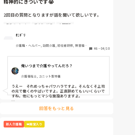
精神的にきついです😭
2回目の質問となりますが話を聞いて欲しいです。

モチベーション
デイサービス
人間関係
4月から約1週間たち、仕事も少しずつですが覚えてき
ました。人間関係も少しずつ……·

ｵﾆｷﾞﾘ
この1週間精神的にきついです。

介護職・ヘルパー, 訪問介護, 初任者研修, 障害福祉
46
・
04/10
関連
A(上司)からの厳しい言葉、言い方が本当にきついで
す。

俺いつまで介護やってんだろ？
「お前邪魔」「お前がやれよ」「は？なんで？」

介護福祉士, ユニット型特養
同期の子、他の職員の方とも話したのですが

「A(上司)って言い方きついよね」「昭和の思考ってい
うえー　それめっちゃパワハラですよ。そんなくそ上司
うか…自分の思い通りにならないとキレるからね」
の元で働くのやばいですよ。正直辞めてもいいくらいで
と。

すね。他にもっとマシな施設ありますよ。

乗り越え方としては

いい時もあります。利用者様の前では絶対怒らないで
回答をもっと見る
どうせこいつは怒るだろうって思って、気にしない。

すけどね、、。

怒られる度に一応すいませんと謝罪入れる。

昭和気質な方って高圧的な言動が多いので、オニギリさ
乗り越え方ってありますか？気にしない方法…

新人介護職
👑殿堂入り
んが仕事を覚えて1人前になって仕事で見返す。

この手のタイプはその方が若い頃など同じような境遇で
いわゆるシゴかれて育ったと思われます。パワハラして
さっきも「ティッシュ早く取りに行けよ！！」と…
