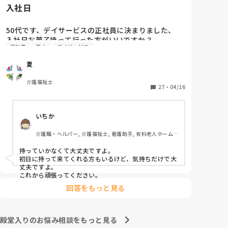
入社日
50代です、デイサービスの正社員に決まりました、

入社日お菓子持って行った方がいいですか？

正社員
新人
デイサービス
介護職経験は、デイケア、グループホーム、などあり
ますが、忘れてしまいました、また他の方の意見も聞
夏
き参考にさせてくださいませ
介護福祉士
27
・
04/26
いちか
介護職・ヘルパー, 介護福祉士, 看護助手, 有料老人ホーム, 
介護老人保健施設, 病院, 訪問介護
持っていかなくて大丈夫ですよ。

初日に持って来てくれる方もいるけど、気持ちだけで大
丈夫ですよ。

これから頑張ってください。
回答をもっと見る
殿堂入りのお悩み相談をもっと見る