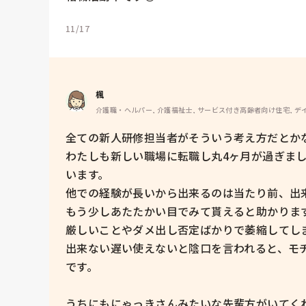
11/17
楓
介護職・ヘルパー, 介護福祉士, サービス付き高齢者向け住宅, デ
全ての新人研修担当者がそういう考え方だとかな
わたしも新しい職場に転職し丸4ヶ月が過ぎま
います。

他での経験が長いから出来るのは当たり前、出来
もう少しあたたかい目でみて貰えると助かります
厳しいことやダメ出し否定ばかりで萎縮してし
出来ない遅い使えないと陰口を言われると、モ
です。

うちにもにゃっきさんみたいな先輩方がいてく