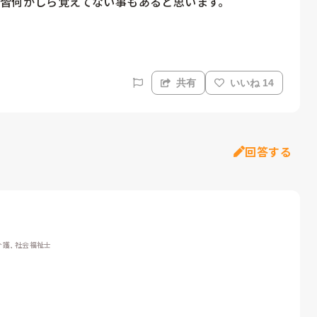
皆何かしら覚えてない事もあると思います。

共有
いいね 14
回答する
介護, 社会福祉士