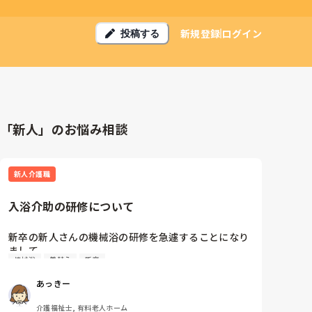
新規登録
ログイン
投稿する
「新人」のお悩み相談
新人介護職
入浴介助の研修について
新卒の新人さんの機械浴の研修を急遽することになり
まして、、

機械浴
着替え
新卒
介護はまったく初めて。利用者さんのお着替えも初め
あっきー
てなレベル。

介護福祉士, 有料老人ホーム