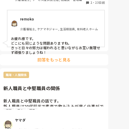
聞くと

2
・
23日前
訪問介護, 障害福祉関連
お局様の新人いびり、癖強職員の独断支援などな
ど、、

remoko
まあどこの施設でも同じような問題に頭を悩ませてる
んだなあ

介護福祉士, ケアマネジャー, 生活相談員, 有料老人ホーム
昨日より今日、今日より明日。

お疲れ様です。

少しでも良くなってたらまずはそれでよし。

どこにも同じような問題ありますね。

きっと日々の努力は報われると思いながらお互い無理せ
ず頑張りましょうね！
回答をもっと見る
職場・人間関係
新人職員と中堅職員の関係
新人職員と中堅職員の話です。

新人職員は20代前半で素直で飲み込みが早く仕事がで
不穏
新人
職員
きる子です。中堅職員は50代で寡黙で真面目なのです
が、仕事ができません。ひとつの事しか出来ず業務が
ヤマダ
立て込むとパニックになってしまいます。新人職員は
中堅職員の仕事が出来ない事に凄く嫌気が指している