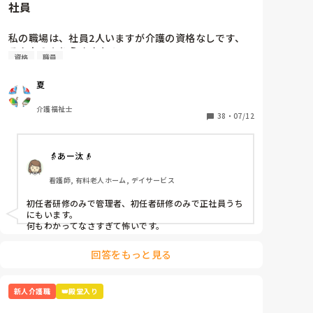
社員
ることに気づいてないので、時代が遅れてるんですよ。

「どこにあるか分かりません」と言うと「あそこにあ
るだろ！！」と。他の職員さんが見かねて「ここにあ
一番最強なのはボイスレコーダーでそいつのなめ腐った
私の職場は、社員2人いますが介護の資格なしです、

るからね」と教えて頂きました。

発言録音して、出るとこ出ちゃうこと。

そんなのありえますか？
資格
職員
本当泣きそうです。仕事は楽しいです。頑張ります。

夏
読んでくれてありがとうございます😭
介護福祉士
38
・
07/12
👵あー汰👴
看護師, 有料老人ホーム, デイサービス
初任者研修のみで管理者、初任者研修のみで正社員うち
にもいます。

何もわかってなさすぎて怖いです。
回答をもっと見る
新人介護職
👑殿堂入り