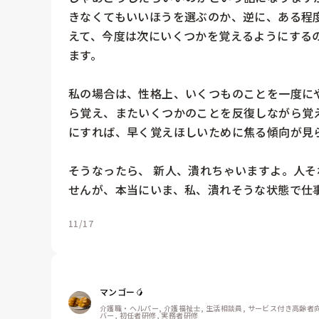
きなくてもいいほうを選ぶのか、逆に、ある程
えて、今度は次にいくつかを覚えるようにするの
ます。

私の場合は、性格上、いくつものことを一度に
ら覚え、またいくつかのことを反復しながら覚
にすれば、早く覚えほしいために焦る傾向が見ら
そうなったら、 新人、潰れちゃいますよ。人
せんが、本当にいま、私、潰れそうな状態で仕
11/17
マンゴー🥭
介護職・ヘルパー, 介護福祉士, 生活相談員, サービス付き高齢者向
バー, 初任者研修, 実務者研修