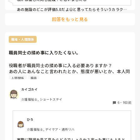
面倒くさがる。カットする」というものがあります。初めて
と言うと「初めてですかぁ😮‍💨」とボヤかれる率も高い。

あの施設のどこが評価5.0だよ😤と思ってたらそういうカラク
リなのですね🤣

回答をもっと見る
コメントもアテにならないのばっかり。

②事業所がリセットすれば、評価点は5や4.9に容易に変わり
でも、中には正直にコメント載せている施設も。きっと、公表
ます。この評点は、全くアテになりません。

しないようにする操作方法を知らないんだろうなと不憫にさえ
感じます😅

③批判的なコメントがなく「優しく対応してくださいまし
優しく教えるスタッフなんかいなかったけど？放置だよ？

職場・人間関係
た」的なものばっかりというのは、要は批判的なコメントを
私の職場もカイテク募集していて、カイテクイビリが酷く、私
せっせと削除しているということです。

職員同士の揉め事に入りたくない。
がカイテクから泣きつかれたこともあり、コメント必ず載せて
くださいと言ったのに載ってなかったり🤔

働きやすい事業所とは、毎日ではなく時折、募集をかけてく
役職者が職員同士の揉め事に入る必要ありますか？

る施設。毎日のように募集をかけていたとしても、すぐに埋
毎日複数募集していてもリピーターが多い施設もあります。ス
あの人にあんなこと言われたとか、態度が悪いとか、本人同
まってしまう（募集をかけて数十分から数時間の内に）。持
タッフ全員が人当たりがとても良く、やはりワーカーが施設の
士でやればいいと思うんですが、どうなんでしょう。
人間関係
職員
評価として一番重要視するところかなと感じます。

ち運べる入居者様のADL情報の資料がある。指示が曖昧では
なく、簡潔で具体的で分かりやすい。矢継ぎ早にあれやれこ
私もセラミックスさんのご指摘の部分は気をつけるようにして
カイゴカイ
れやれでもなく、放置で指示されずでもなく、ほどよい業務
いますが、ついつい怖いもの見たさで行ってしまい、二度と行
の振り分けがある所（レビューや5chも参考に）

くかっ😤ととても良い勉強になっています🤣🤣🤣
介護福祉士, ショートステイ
6
・
9日前
タイミーではGOOD率が、99%以上の事業所且つレビューの
非表示件数が少ない事業所はオススメです！

ひろ
介護福祉士, デイケア・通所リハ
実際に現場を見て見たらどうでしょうか？言った事にもよると