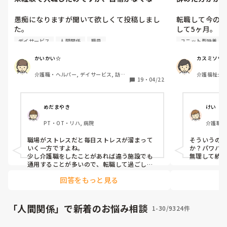
そうです…
愚痴になりますが聞いて欲しくて投稿しまし
転職して今の
た。

して5ヶ月。

私は親が亡くなり、もう少し何かできたかも
うちは1ユニッ
デイサービス
人間関係
職員
ユニット型特養
知れないとの後悔から実務者研修を受けて介
ペ勤務です。

護の仕事に就きました。

うちはリーダー
かいかい☆
カスミソウ
1人がいます。

介護職・ヘルパー, デイサービス, 訪問
介護福祉士, 
元々ヘルパー2級を持っていて、ブランクはあ
主任からまだ
19
・
04/22
介護, 実務者研修
者研修, ユ
りますが福祉関係の仕事に就いていた事はあ
れ、先輩が同じ
りますが、高齢者は初めてになります。

毎月フロア会
きていない私
めだまやき
けい
未経験でデイに入職しましたが、利用者さん
た。

PT・OT・リハ, 病院
介護職・
に対して『頭がおかしくなってきた』『普通
独り立ちでき
ム, 介
じゃないよね』などの相手を馬鹿にする発言
わって業務を
ービス,
職場がストレスだと毎日ストレスが溜まって
そういうの
がありそう言うのを聞くのが嫌になってきて
てもいいのでは
いく一方ですよね。

か？パワハラ
しまいました。

参加しないと
少し介護職をしたことがあれば違う施設でも
無理して続
しかも利用者さんが近くにいるフロアで職員
すか？

通用することが多いので、転職して過ごしや
すい職場で働くのも心の負担が減るかなと思
同士が固まって大声で愚痴っている始末。

議事録もなか
回答をもっと見る
います。

言われ…

毎日しんどい思いをしながら働くことがらな
お風呂介助中もストレッチャー使用の利用者
こんなこと言
くなりますように願ってます。
さんの身体を温めながら雑談したり、とにか
では、ミーテ
「人間関係」で新着のお悩み相談
1-30/9324件
く職員同士の私語が多くて疲れます。

新人も…

職長さんから