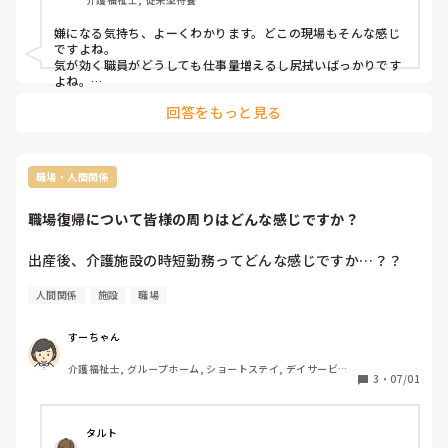
人には近寄らない。

そんな職員も数人いてその尻拭いが全部まわってくる。

嫌になる気持ち、よーくわかります。どこの現場もそんな感じ
ですよね。

真面目にやればやるだけ損する雰囲気。

気が効く職員がどうしても仕事量増えるし尻拭いばっかりです
よね。

やってもやらなくても給料変わらないから、やりがいのない仕
役職付きは見てみぬふりか

回答をもっと見る
事だと諦めてます。
まぁまぁそんな目くじらを立てないで

気づいた人がやれば良い事でしょ？

いつもいつも気づくのは同じ人。

職場・人間関係
嫌になる…
職場復帰について皆様の周りはどんな感じですか？
出産後、介護施設の時短勤務ってどんな感じですか…？？
人間関係
施設
職場
すーちゃん
介護福祉士, グループホーム, ショートステイ, デイサービス, 
3
・
07/01
小規模多機能型居宅介護
タルト