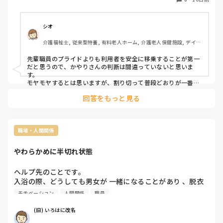
明日からどのような心持ちで働けばいいかと悶々としていま
す。
シオ
介護福祉士, 従来型特養, 有料老人ホーム, 介護老人保健施設, デイケ
ア・通所リハ, 訪問介護, ユニット型特養, 障害者支援施設, 小規模多
機能型居宅介護
先輩職員のプライドよりも利用者を安全に移乗することが第一
だと思うので、かやりさんの判断は間違っていないと思いま
す。

モヤモヤするとは思いますが、割り切って普段どおりが一番良
いのではないでしょうか。
回答をもっと見る
職場・人間関係
やわらかめに半切れ状態
ヘルプ先のことです。

入浴の際、どうしても男女が 一緒になることがあり 、脱衣
場なり浴室内を仕切って対応することにがあります。

モチベーション
人間関係
職員
ということで、私が男性利用者の入浴後の更衣をしている
(旧) いろはに改名
と、仕切りの向こうから『いろはにさん、ちょっと来て」と