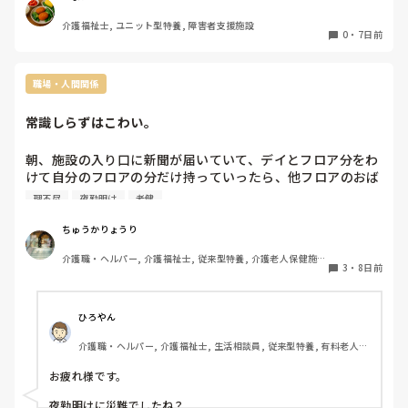
介護福祉士, ユニット型特養, 障害者支援施設
一応、わてしも業務効率考えて動いてるんすわ。

0
・
7日前
頼むよー😂
職場・人間関係
常識しらずはこわい。
朝、施設の入り口に新聞が届いていて、デイとフロア分をわ
けて自分のフロアの分だけ持っていったら、他フロアのおば
さん（常識知らず）がどなりこんで来た。

理不尽
夜勤明け
老健
このおばさんの非常識に疲れた夜勤明けでした。
ちゅうかりょうり
介護職・ヘルパー, 介護福祉士, 従来型特養, 介護老人保健施
3
・
8日前
設, 初任者研修, 実務者研修
ひろやん
介護職・ヘルパー, 介護福祉士, 生活相談員, 従来型特養, 有料老人ホ
ーム, デイサービス, デイケア・通所リハ, ユニット型特養
お疲れ様です。

夜勤明けに災難でしたね？
