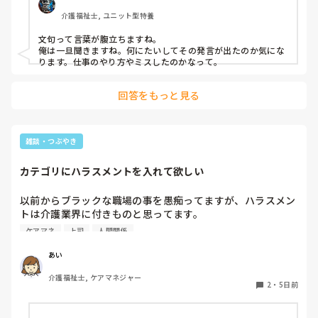
介護福祉士, ユニット型特養
文句って言葉が腹立ちますね。

俺は一旦聞きますね。何にたいしてその発言が出たのか気にな
ります。仕事のやり方やミスしたのかなって。
回答をもっと見る
雑談・つぶやき
カテゴリにハラスメントを入れて欲しい
以前からブラックな職場の事を愚痴ってますが、ハラスメン
トは介護業界に付きものと思ってます。

古株やお局様の悪い話しも聞きますし、管理者等のパワハラ
ケアマネ
上司
人間関係
も離職の原因にもなってます。

根底に人手不足があり、パワハラでの離職を無くす事は必須
あい
と思います。良い職員程悩み辞めて行く、残って行くのは自
介護福祉士, ケアマネジャー
己の塊な方です。

2
・
5日前
私も良い職場環境を求めて転職をしましたが、募集している
ところは下ばかり辞めて行くところでした。
