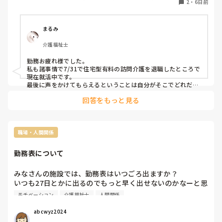
2
・
6日前
保健施設, サービス付き高齢者向け住宅, ショートステイ, デイ
色んな人がいることを改めて学べました。

サービス, 病院, 初任者研修, 実務者研修, ユニット型特養, 小
信頼関係は一度の説明で築けるものではないと思うので、誠実
明日から、派遣社員で住宅型ホスピスに勤務します。初めて
規模多機能型居宅介護
に対応し、小さな約束や報告を積み重ねていくことが一番大切
の形態です。まだまだ勉強していきます。

なのかなと思っています。
まるみ
介護福祉士
勤務お疲れ様でした。

私も諸事情で7/31で住宅型有料の訪問介護を退職したところで
現在就活中です。

最後に声をかけてもらえるということは自分がそこでどれだけ
の存在だったのかと感じる瞬間ですよね。

回答をもっと見る
ちなみにウチは日本人より外国人が多い状態だったので「まる
みぃさーんギュー」とハグの嵐でスキンシップに困った退職と
なりました😂
職場・人間関係
勤務表について
みなさんの施設では、勤務表はいつごろ出ますか？

いつも27日とかに出るのでもっと早く出せないのかなーと思
いますが、シフト作るのも大変なんだろうなと思うとあまり
モチベーション
介護福祉士
人間関係
意見できません。。
abcwyz2024