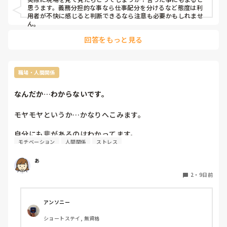
思うます。義務分担的な事なら仕事配分を分けるなど態度は利
用者が不快に感じると判断できるなら注意も必要かもしれませ
ん。
回答をもっと見る
職場・人間関係
なんだか…わからないです。
モヤモヤというか…かなりへこみます。

自分にも非があるのはわかってます。

モチベーション
人間関係
ストレス
しかし自分の力量では出来ない事の方が多いのです。

自分も不満愚痴を言ってしまいます。あとで後悔してしまい
あ
ます。次からはと思っていますが、つい言ってしまいます。

2
・
9日前
不満愚痴を聞くのはよろしくないですが、自分がその場から
離れ、戻ると…雰囲気が…。

もっとしっかりしてほしいと…だけ聞こえました。(常勤が)

アンソニー
自分でもわかってます。技量がないのは。

ショートステイ, 無資格
サボっているわけでもないです。確信犯でもないです。それ