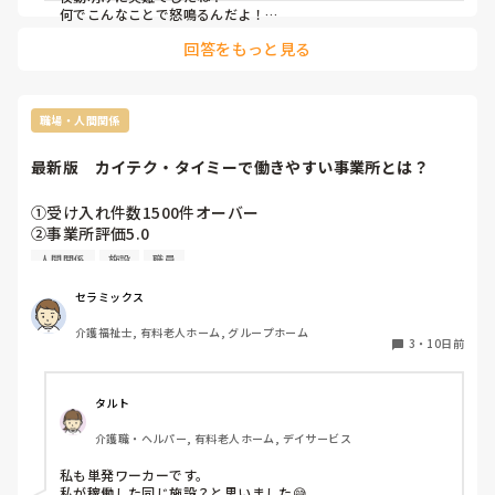
何でこんなことで怒鳴るんだよ！

ってこと、私も経験があります。

回答をもっと見る
歳を取るとルーティンを乱されたり、決まりどおりに行かない
と怒鳴る。

回りが見えなくなるんでしょうね？

どうぞお気にせずにゆっくり休んでください！
職場・人間関係
最新版　カイテク・タイミーで働きやすい事業所とは？
①受け入れ件数1500件オーバー

②事業所評価5.0

③レビューで批判的なコメントがほとんどない

人間関係
施設
職員
カイテクで、この3条件を満たしている情報を目にすると
セラミックス
「この事業所いいかも」と思うかもしれません…

介護福祉士, 有料老人ホーム, グループホーム
3
・
10日前
が、私の経験則からいえば、むしろ「働きにくい事業所」の
代表格です。それはなぜか？

タルト
①そもそも受け入れ件数が多い。同一日に複数人募集してい
介護職・ヘルパー, 有料老人ホーム, デイサービス
る。日勤帯も夜勤帯も絶賛同時募集！　働きやすい事業所だ
ったら、そんなに募集する必要がありません。受け入れ件数
私も単発ワーカーです。

が多い事業所の、これまた典型的な特徴として「教えるのを
私が稼働した同じ施設？と思いました😅
