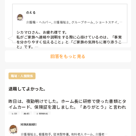
のえる
介護職・ヘルパー, 介護福祉士, グループホーム, ショートステイ, デ
イサービス, デイケア・通所リハ, 訪問介護, 小規模多機能型居宅介
護
シカマロさん、お疲れ様です。

私がご家族へ連絡や説明をする際に心掛けているのは、「事実
を分かりやすく伝えること」と「ご家族の気持ちに寄り添うこ
と」です。

回答をもっと見る
例えば、利用者さんの状態変化をお伝えする時は、「今日は食
事量が普段の半分ほどでした」「歩行時にふらつきが見られま
した」など、できるだけ具体的にお伝えするようにしていま
す。その上で、施設や事業所としてどのような対応をしたの
か、今後どのように様子を見ていくのかも併せて説明すると、
職場・人間関係
ご家族も安心されることが多いと感じています。

退職してよかった。
また、ご家族も仕事や家庭のことで忙しい中、不安を抱えなが
ら連絡を受けていることが多いので、一方的に説明するのでは
なく、「ご心配ですよね」「何か気になることはありません
昨日は、夜勤明けでした。ホーム長に研修で使った書類とタ
か？」とお話を伺う時間も大切にしています。

イムカード、保険証を渡しました。「ありがとう」と言われ
ました。

上司
愚痴
人間関係
訪問介護でも、ご家族と顔を合わせる機会があれば、日頃の様
12月に派遣社員の時OJTをしてくれて、正社員になると決め
子や「今日はこんなことがありましたよ」と良い出来事もお伝
た時、握手をしてきて「よろしくお願いします」と言ってく
えするようにしています。状態変化やトラブルがあった時だけ
HIMAWARI
でなく、普段から小さなコミュニケーションを積み重ねること
れた先輩は「お疲れ様でした」泣きそうになりうつむいて職
が、信頼関係につながるのではないかと感じています。

介護福祉士, 看護助手, 従来型特養, 有料老人ホーム, 介護老人
場を出ました。
