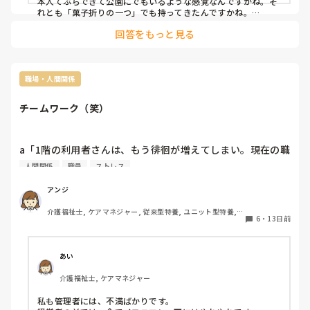
本人てぶらできて公園にでもいるような感覚なんですかね。そ
れとも「菓子折りの一つ」でも持ってきたんですかね。

回答をもっと見る
それこそ「家族の面会すら制限」でもかかっている？のに職員
だからノコノコきて長居して「何か病原菌」でも持ってきたら
どうするんですかね。

何様のつもりなんでしょうか。でも本人わからないと思います
職場・人間関係
よ
チームワーク（笑）
a「1階の利用者さんは、もう徘徊が増えてしまい。現在の職
員数では回りません」

人間関係
職員
ストレス
管理者「なら、2階の職員がヘルプに行きますょう。お互い
助け合いましょう。ニッコリ」

アンジ
b「既に2階は要見守りが多く、他所へのヘルプは困難です。
介護福祉士, ケアマネジャー, 従来型特養, ユニット型特養, 
今日、職員が急に休みまして、現在回りません。」

6
・
13日前
居宅ケアマネ
管理者「なら、一階からヘルプへ行ってください。助け合っ
て乗り切りましょう。ニッコリ」

c「いつまで、こんな状況ですか？」

あい
管理者「新しく職員が来てくれるまで、あと少し頑張りまし
介護福祉士, ケアマネジャー
ょう。あ、来週新しく入所者が来ます。要介護2で認知レベ
ル3の男性です。チームワークの見せ所ですよ。ニッコリ」

私も管理者には、不満ばかりです。
