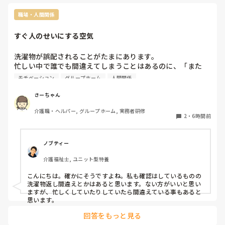
お風呂やトイレ介助も高圧的な支援で見てい
思っていても
て可哀想になるくらい。そんな職員達だから
も話すなと言
職場・人間関係
私の事も罵声し、やることなす事否定されて
うことをはい
仕事を覚える為だと黙って1年間耐えていま
だけしていたら
すぐ人のせいにする空気
した。

何か言うと、
り、何も教え
洗濯物が誤配されることがたまにあります。

でも最近では、自信も笑顔もなくなり40代後
らえない、こ
忙しい中で誰でも間違えてしまうことはあるのに、「また
半にもなりこんな事する為に転職した訳では
でしょうか？

○○さんじゃない？」と人のせいにするのが当たり前の環
モチベーション
グループホーム
人間関係
どこの施設で
境、犯人探しをする雰囲気が嫌です。

うか？

誰だって間違えることはあるし、記憶にないだけで自分かも
さーちゃん
現場は、特定技
しれない。自分も気を付けようって思わないんでしょうね。

パート2人、主
介護職・ヘルパー, グループホーム, 実務者研修
確定じゃないのに「どうせまた○○さんでしょ」と決めつけ
2
・
6時間前
話しやすい人、
て話している空気にウンザリします。
毎日職場に行く
楽しくありませ
ノブティー
はっきりいっ
てことなんでし
介護福祉士, ユニット型特養
辞めた方がいい
今の職場に転職
こんにちは。確かにそうですよね。私も確認はしているものの
洗濯物返し間違えとかはあると思います。ない方がいいと思い
年齢が年齢な
ますが、忙しくしていたりしていたら間違えている事もあると
つからないよ
思います。
ません。

このままズル
回答をもっと見る
るべきなので