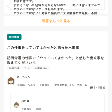
お疲れ様です。

まずそうなった経緯が分からないので、一概には言えませんが
パワハラではないケースもあります。

パワハラではない：対象の職員がミスや業務命令無視、不要な
残業などを繰り返す場合に業務改善を目的に管理を行なう場
回答をもっと見る
合。

パワハラになる：対象の職員に対しての好き嫌いなど感情的な
部分で管理を行なおうとする場合。

詳細がわかり管理・監視する側に過度な行動がわかればパワハ
ラとは言えますが、片方の言い分だけではなかなか…
成功体験
この仕事をしていてよかったと思った出来事
訪問介護の仕事で「やっていてよかった」と感じた出来事を
教えてください🫧

訪問介護
ケア
介護福祉士
出勤前、特に嫌なことがあったわけではなくても、「今日は
行きたくないな…」と感じることはあります。

あーちゃん
そんなときに「この仕事をやっていてよかった」と思えた出
介護職・ヘルパー, 介護福祉士, 従来型特養, グループホーム, 
来事を思い浮かべたら前向きな気持ちで出勤できるかな？と
5
・
5日前
デイケア・通所リハ, 訪問介護, 初任者研修
思いました。

皆さんが訪問介護の仕事で「やっていてよかった」と感じた
エピソードがあれば、ぜひ教えてください。
ぶち猫
介護福祉士, 病院