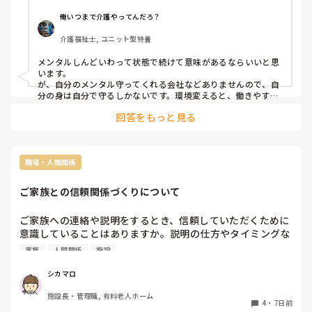
この状況で続けられるかメンタルもやる気も下がってきてい
てここに投稿してしまいました。

俺いつまで介護やってんだろ？
辞めようかと一度、総合管理者へも相談してみました。がな
介護福祉士, ユニット型特養
かなか今もうまくいかない状況です。

総合管理者はとてもいい方なんです。

メンタルしんどいわって状態で続けて意味があるならいいと思
います。

が、自分のメンタル守ってくれる会社などありませんので、自
分の身は自分で守るしかないです。環境変えると、働きやすく
なったりします。

回答をもっと見る
いい人がいるだけではどうにもならないことがあります。続け
たいなら続けていくべきですし、なんかもう他行こうかなって
思うなら転職活動するべきですね。
職場・人間関係
ご家族との信頼関係づくりについて
ご家族への連絡や説明をするとき、信頼していただくために
意識していることはありますか。説明の仕方やタイミングな
ど、現場で工夫されていることがあれば教えてください。今
家族
人間関係
施設
後の対応の参考にしたいと思っています。
シカマロ
施設長・管理職, 有料老人ホーム
4
・
7日前