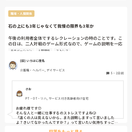
職場・人間関係
石の上にも3年じゃなくて我慢の限界も3年か
午後の利用者全体でするレクレーションの時のことです。こ
の日は、二人対戦のゲーム形式なので、ゲームの説明を一応
したのですが 、遠くの席の人からはよく見えていないので、
モチベーション
人間関係
ストレス
ゲームをするところまで来たらまた説明します。と言ってゲ
ームを始めようとしたら…

(旧) いろはに改名
介護職・ヘルパー, デイサービス
嫌味姉妹の次女が遠くから『いろはにさん 。遠くの人は見
5
・
2日前
えてないからわからないよ。ちゃんと説明しなきゃ』といき
なり言ってきました。

さお
腹の中では「遠くの人は見えないから、ゲームをする場所ま
PT・OT・リハ, サービス付き高齢者向け住宅
で来たら、もう1回、説明します。と言ってあるじゃねえ
か。ひとの言ったことちゃんと聞いてろよ」と何度、腹のな
お疲れ様です🥺

かで言っていたことか…

そんな人と一緒に仕事するのストレスですよね🥲

「遠くの人は見えないから、また説明しますって言いました
しかも、 口を挟んでくるのはいいが、レクの時間なのに全
よ？きいてなかったんですか？」って言いたい気持ちすっごく
分かります！だけど利用者さんの手前もありますし、なかなか
く違うことをやってるんだから、私の話なんてろくに耳には
回答をもっと見る
言えないですよね。嫌味姉妹以外の他のスタッフの方はいらっ