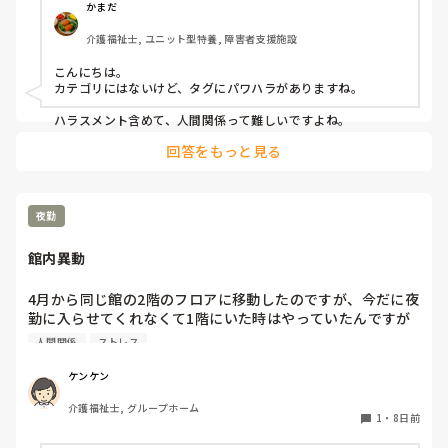
たぶん、転職を繰り返している方に私のような方も多いと思
かまだ
います。まずは、状況を把握してハラスメント0を目指す事
介護福祉士, ユニット型特養, 障害者支援施設
が人手不足からの脱却と思ってます。
こんにちは。

カテゴリにはないけど、タグにパワハラがありますね。

ハラスメント含めて、人間関係って難しいですよね。
回答をもっと見る
夜勤
館内異動
4月から同じ館の2階のフロアに移動したのですが、今だに夜
勤に入らせてくれなくて1階にいた時はやっていたんですが
上司が『いつになったら入れるかなぁ』とか色々とプレッシ
人間関係
ストレス
ャーかけてきて自分は4月に比べたら動けてきたと思うんで
すが今年中に入れるのかと心配で同僚の指導者からもプレッ
ケンケン
シャーかけられて決定権の持つ上司に色々報告してるみたい
介護福祉士, グループホーム
で愚痴も言ってる感じで職場変えようかとも考え始めまし
1
・
8日前
た。
