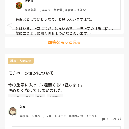
かまだ
介護福祉士, ユニット型特養, 障害者支援施設
管理者としてはどうなの、と思う人いますよね。

とはいえ、上司にちがいはないので、一旦上司の指示に従い、
役に立つように働くのも１つかなと思います。

回答をもっと見る
それで、全体が変わっていけばいいけど、どうしようもない管
理者なら...失脚することもあると思います。
職場・人間関係
モチベーションについて
今の施設に入って2週間くらい経ちます。

やめたくなってしまいました。

特養希望だったのにその中のショートステイ配属になりまし
モチベーション
転職
人間関係
た。

以前は初めての介護職として入った特養を一ヶ月でやめてし
えむ
まいました。

介護職・ヘルパー, ショートステイ, 実務者研修, ユニット型
ですが、介護は好きになっていたので別のところで…と今の
4
・
12日前
特養
施設に転職したのですが、私が悪いのかユニットのリーダー
の圧が強いです。
