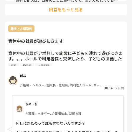
意外と他人は、自分のことに集中してて、主さんのしているこ
とは気にしてないかも。　

回答をもっと見る
いちいち気にする人がいれば、その人に問題あるような😅

周りの状況は変えられない時もありますが，自分の見方は変え
ることができるみたいです！

日々の疲れも溜まってるのかもしれません。

職場・人間関係
ちょっと肩の力を抜いて、自然の中でリラックスするのもいい
かもですよー
育休中の社員が遊びにきます
育休中の社員がアポ無しで施設に子どもを連れて遊びにきま
す。。。ホールで利用者様と交流したり、子どもの世話した
り、仕事中の職員に横から話しかけたり、、、まるで家にい
育児
施設長
人間関係
るかのような様子で1時間半ぐらい滞在しています。

ぽん
施設長は「一応社員だから…」と言って「来ないで！」とは
介護職・ヘルパー, 施設長・管理職, 有料老人ホーム, サービ
言えないようですが、仕事をしている私たちとの温度感がま
14
・
2日前
ス付き高齢者向け住宅, 訪問介護, 介護事務, 初任者研修, 障
るで違うので、正直良い気持ちがしません。

害福祉関連, 障害者支援施設
皆さんならどう思いますか？
ちのっち
介護職・ヘルパー, 介護福祉士, 訪問介護
何しにきたのって誰も言わないんですか？
