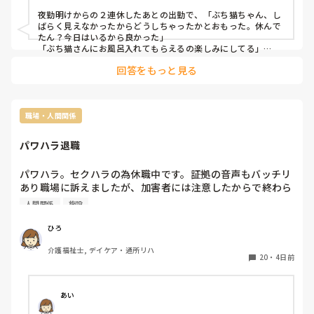
夜勤明けからの２連休したあとの出勤で、「ぶち猫ちゃん、し
ばらく見えなかったからどうしちゃったかとおもった。休んで
たん？今日はいるから良かった」

「ぶち猫さんにお風呂入れてもらえるの楽しみにしてる」

と私をお気に入り認定してくださる方がいることに嬉しく思い
回答をもっと見る
ます。
職場・人間関係
パワハラ退職
パワハラ。セクハラの為休職中です。証拠の音声もバッチリ
あり職場に訴えましたが、加害者には注意したからで終わら
せられました。それどころか自分が復帰したら加害者が怯え
人間関係
施設
るから、復帰に対して慎重な事も施設長から説明ありまし
た。説明の録音もバッチリあります。弁護士には勝てる、損
ひろ
害賠償とれるよ。と言われましたが知り合いから

介護福祉士, デイケア・通所リハ
この業界は横の繋がりが凄いから泣き寝入りが１番の得策だ
20
・
4日前
よ。と言われました。今後、就職に不利になる可能性あるか
ら泣き寝入りするのか賢い選択っていアドバイスは間違いな
いのでしょうか？自分はこのまま退職を決めてます。
あい