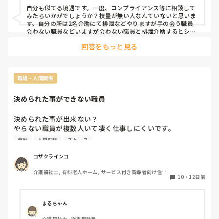
なりに考え業務してます。

自分も似てる境遇です。一度、コンプライアンス等に相談して
しかしいない所ではいろいろ言われていると思うとメンタル
みたらいかがでしょうか？技量が無い人なんていないと思いま
おかしくなりなります。きにしすぎてしまうというか。

す。自分の所は2名介助にて排泄などやりますが手の会う職員
会わない職員などいますが会わない職員と排泄介助するとシー
ツなど汚染した時など人のせいにする意地悪職員もいます。暴
人のふりして我がふり直せや

回答をもっと見る
言の様な大声で注意してくる職員もいます。実際パワハラなの
愚痴を言えば自分に戻ってくる。

かな？思う事が多々あり。自分も悩んでました。
会社全体の事を言われると、社員の自分としてはすごく重く
受け止めてしまい。自分が悪いと。

職場・人間関係
自分がリーダー立場でなければよいのだろうかと。いい加減
降りたいです。しかし次がいないから等。

決められた事ができない職員
不満愚痴を言っているスタッフさんは、ごもっともな事を言
決められた事が出来ない？

っているのは確か？かもしれません。

やらない職員が複数人いて凄く仕事しにくいです。

愚痴
人間関係
ストレス
いち社員、たかが社員の私としてはどうしてよいかわからら
決められた事が出来ない人ってどういう思考回路なんでしょ
ないです。

う。

コザクラインコ
会社を変える立場ではないですが、

上の不満をスタッフさんより言われてしまうと…。

介護福祉士, 有料老人ホーム, サービス付き高齢者向け住宅, 
統一ケアもへったくれもない…😓

10
・
12日前
グループホーム, 訪問介護, ユニット型特養
大変モヤモヤしてます。

あと仕事を選り好みする職員。

まるちゃん
失礼しました。

私はあの入居者キライだからやりたくないと言いきってその
介護福祉士, 従来型特養