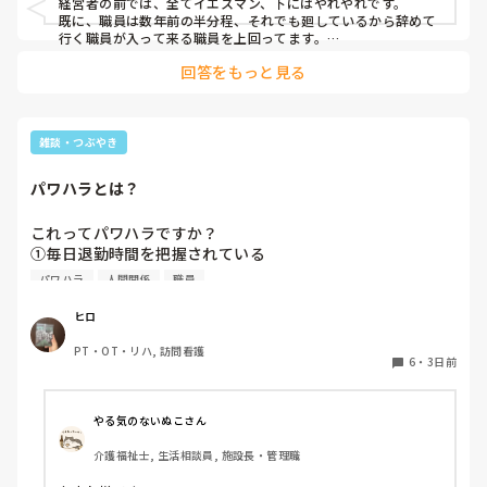
経営者の前では、全てイエスマン、下にはやれやれです。

国はまず管理者を育てる事を始めましょうよ。
既に、職員は数年前の半分程、それでも廻しているから辞めて
行く職員が入って来る職員を上回ってます。

私もケアマネなのか、事務員なのか、ヘルパーなのか分かりま
回答をもっと見る
せん。

系列管理者達は殆ど変わらず、下ばかりがやってられない！っ
て去って行きます。まだ、ニッコリするだけ可愛いですね。
雑談・つぶやき
パワハラとは？
これってパワハラですか？

①毎日退勤時間を把握されている

②時分の行動を把握され優先順位を勝手に決めつけられる。

パワハラ
人間関係
職員
③自分だけ一度だけのミスを棚に上げられ任せられなくなる
と叱責される。
ヒロ
PT・OT・リハ, 訪問看護
6
・
3日前
やる気のないぬこさん
介護福祉士, 生活相談員, 施設長・管理職