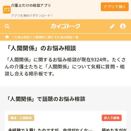
介護士
だけの相談アプリ
アプリで開く
アプリを無料でダウンロード！
お悩み相談
人間関係に関するお悩み相談一覧
「
人間関係
」のお悩み相談
「
人間関係
」に関するお悩み相談が現在
9324
件。たくさ
んの
介護士
たちと「
人間関係
」について気軽に質問・相
談し合える掲示板です。
「人間関係」で話題のお悩み相談
職場・人間関係
新人介護職
未経験で入職したのですが、自信がなくなり
辞めた方がが