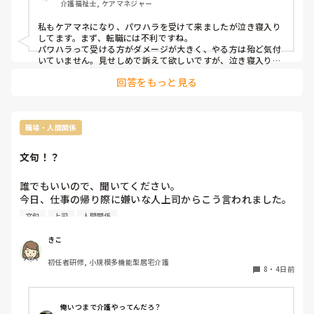
介護福祉士, ケアマネジャー
私もケアマネになり、パワハラを受けて来ましたが泣き寝入り
してます。まず、転職には不利ですね。

パワハラって受ける方がダメージが大きく、やる方は殆ど気付
いていません。見せしめで訴えて欲しいですが、泣き寝入りが
現実と思います。
回答をもっと見る
職場・人間関係
文句！？
誰でもいいので、聞いてください。

今日、仕事の帰り際に嫌いな人上司からこう言われました。

文句
上司
人間関係
「〇〇さん、チョット一つだけ、文句言っていい！？」

と。

きこ
初任者研修, 小規模多機能型居宅介護
8
・
4日前
俺いつまで介護やってんだろ？