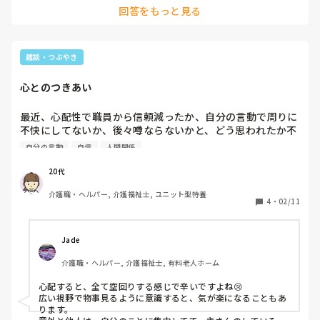
回答をもっと見る
相談員とかがそうですから。お気に入りの職員とそうでない職
員で態度があからさまに変わります笑

そんな奴もいるので、新人や若い人には限りません( ´-｀)
雑談・つぶやき
心とのつきあい
最近、心配性で職員から信頼減ったか、自分の言動で周りに
不快にしてないか、後々噂ならないかと、どう思われたか不
安になったりする。

自分の言動
自信
人間関係
自分がするしたことに対し、自信が持てず。

職員の機嫌も気にし過ぎで、、

20代
心配性が色々影響し、仕事スムーズに上手くいかなってい
介護職・ヘルパー, 介護福祉士, ユニット型特養
る。気持ち不安定。

4
・
02/11
不安の塊抱えて、心休まないとき

皆さんは不安とどう付き合ってますか？
Jade 
介護職・ヘルパー, 介護福祉士, 有料老人ホーム
心配すると、全て空回りする感じで辛いですよね😢

広い視野で物事見るように意識すると、気が楽になることもあ
ります。
