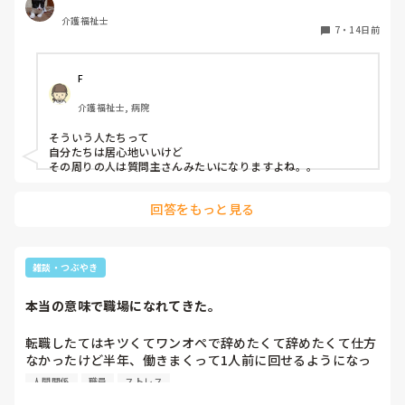
それをたまにやらんかったら咎められる

いるってことはどういう状態かも把握せず、単に自分の用事
介護福祉士
めんどくさいなー、巻き込まれたくない
7
・
14日前
をして欲しいために自分の思ったことだけを口にする職員が
多すぎ。

F
そんなことやってんだから、 あっちも中途半端、こっちも
中途半端になって、入浴後、更衣をして脱衣場を空けるのに
介護福祉士, 病院
時間がかかるわけだよ。
そういう人たちって

自分たちは居心地いいけど

その周りの人は質問主さんみたいになりますよね。。
回答をもっと見る
雑談・つぶやき
本当の意味で職場になれてきた。
転職したてはキツくてワンオペで辞めたくて辞めたくて仕方
なかったけど半年、働きまくって1人前に回せるようになっ
たって自負してる。上司にも意見できるし、相談もされるよ
人間関係
職員
ストレス
うにもなって…。相変わらずキツイのに変わりはないけど職