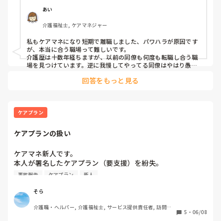
今年別のユニットから異動してきて、そのユニットでは評判
あい
が悪かったらしく、私が入る前に釘を刺しておいたから、と
介護福祉士, ケアマネジャー
施設長に言われました。

そんな簡単に人って変わらないですよね。

私もケアマネになり短期で離職しました、パワハラが原因です
仕事はできる人で、恐らく自分はできるのに何故できないの
が、本当に合う職場って難しいです。

か、みたいな感じだと思います。

介護歴は十数年経ちますが、以前の同僚も何度も転職し合う職
言葉でパワハラを受けたほうがまだ誰かに訴えられるのに…
場を見つけています。逆に我慢してやってる同僚はやはり愚痴
で辞める、辞めるって話してます。

と思う反面、私の感じ方の問題なのかも…とも思います。

回答をもっと見る
結論になりますが、若いのなら転職を勧めます、嫌々働いては
また、ショートステイ配属になるとは入職当日まで知らなか
心身壊れますから。
ったのでめまぐるしく変わる利用者の方にヘトヘトしてま
す。色んなことを覚えないといけないのに、なにもできない
のにと。

ケアプラン
ですが、また転職…なんて出来ない。

ケアプランの扱い
短期離職ばかりだと、我慢できない人になってしまうと思っ
ています。

ケアマネ新人です。

本人が署名したケアプラン（要支援）を紛失。

どういうモチベーションでやっていけばいいのか…教えて下
コピーしたのは残っているので、おそらくコピーしたのと間
事故報告
ケアプラン
新人
さい。

違ってシュレッダーをかけてしまったと思われます。

個人情報漏洩紛失として事故報告を書きましたが、

そら
新たにプリントアウトしたケアプランに本人の署名をもらっ
介護職・ヘルパー, 介護福祉士, サービス提供責任者, 訪問介
てきて済ましてはダメなんでしょうか。
5
・
06/08
護