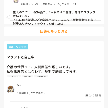
介護職・ヘルパー, 有料老人ホーム, デイサービス
主人のユニット型特養で、2人目続けて産休、育休のスタッフ
がいました。

それに伴う派遣などの補充もなく、ユニット型特養特有の前・
残業ありきシフトをやっていましたよ。

回答をもっと見る
施設や人間関係に寄るとは思いますが、復帰されるのは職場と
してはとても心強いでしょうし、すーちゃんさんも当然の権利
として福利厚生を利用して然るべきかと。

コアな時間での勤務で意外と現場は回るのではないでしょう
雑談・つぶやき
か？

マウントと自己中
子育てと仕事の両立頑張ってくださいね！
介護の世界って、人間関係が難しいです。

私も管理者とは合わず、短期で離職してます。

マウントをとれば仕事は楽になるし、長くいれば上司、管理
人手不足
管理者
ケアマネ
者になります。そうなれば誰からも注意されることがなくな
り、自己中心的になります。

あい
他職種から介護の世界に入り、こんな人が上司、管理者って
介護福祉士, ケアマネジャー
思ってしまう。特に多いのが、自己中な方達です。私も常々
2
・
12日前
自己中にはならないように心がけてますが、管理者等もまず
は、自己中にならない、そうなれば人手不足も解消されてい
くと思うのですが。