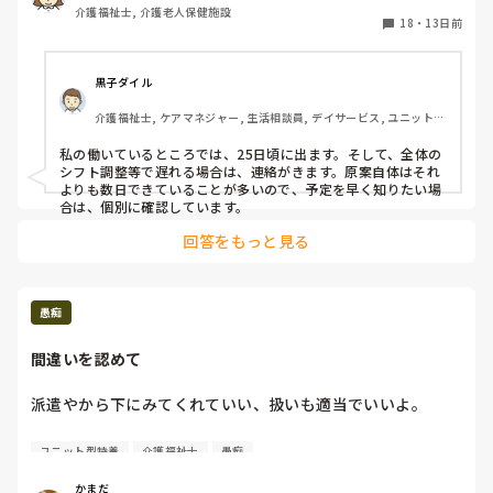
介護福祉士, 介護老人保健施設
18
・
13日前
黒子ダイル
介護福祉士, ケアマネジャー, 生活相談員, デイサービス, ユニット型
特養
私の働いているところでは、25日頃に出ます。そして、全体の
シフト調整等で遅れる場合は、連絡がきます。原案自体はそれ
よりも数日できていることが多いので、予定を早く知りたい場
合は、個別に確認しています。
回答をもっと見る
愚痴
間違いを認めて
派遣やから下にみてくれていい、扱いも適当でいいよ。

でも、間違った情報教えるの辞めてくれ。間違いはだれでも
ユニット型特養
介護福祉士
愚痴
するから許すけど、間違ったの認めてごめんくらい言ってく
れ。

かまだ