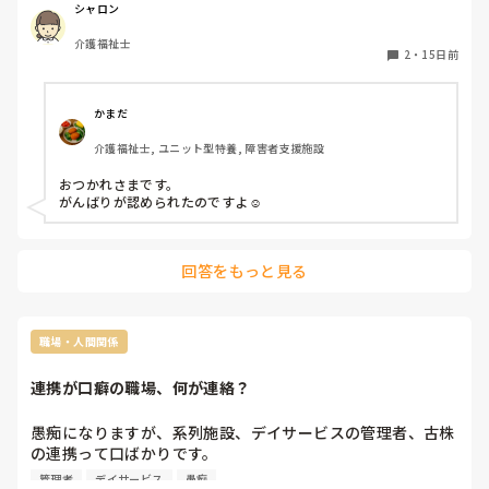
員の報連相はみんな飲み込み早いし、申し送りもノートやパ
シャロン
ソコンではなく、目に付くボードにメモや情報がガッチリ記
介護福祉士
載されてるから、ものすごくストレスなく頭にはいる。ま
2
・
15日前
ぁ、職員同士が被らないから、口頭の申し送りがシフト的に
難しいのもあるけど、雑多ながらに上手く機能してると思
う。さあ!今日も頑張ろう!
かまだ
介護福祉士, ユニット型特養, 障害者支援施設
おつかれさまです。

がんばりが認められたのですよ☺️
回答をもっと見る
職場・人間関係
連携が口癖の職場、何が連絡？
愚痴になりますが、系列施設、デイサービスの管理者、古株
の連携って口ばかりです。

結局、自分達が知らない事があれば連携出来てない！誰々に
管理者
デイサービス
愚痴