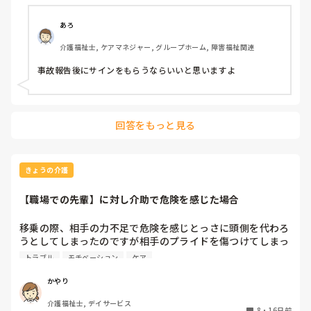
あろ
介護福祉士, ケアマネジャー, グループホーム, 障害福祉関連
事故報告後にサインをもらうならいいと思いますよ
回答をもっと見る
きょうの介護
【職場での先輩】に対し介助で危険を感じた場合
移乗の際、相手の力不足で危険を感じとっさに頭側を代わろ
うとしてしまったのですが相手のプライドを傷つけてしまっ
たかなと後悔しています…

トラブル
モチベーション
ケア
その後泣いていたようで上司と話しており悶々としていま
かやり
す…

介護福祉士, デイサービス
(直接私に何か言われたわけではないのですが)

8
・
16日前