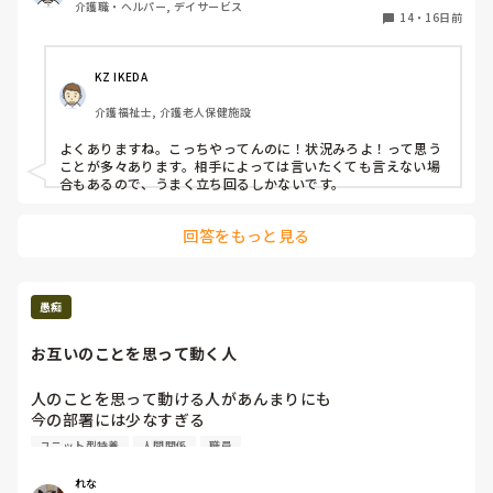
介護職・ヘルパー, デイサービス
言うのですが、『○○さんの更衣をしてていけません』と言
14
・
16日前
うと…

「そっちはいいからこっちに来て」というので渋々、行った
KZ IKEDA 
のですが…女性の方の脱衣場には呼びつけた職員以外にも他
介護福祉士, 介護老人保健施設
に職員が2人いるじゃないですか。

よくありますね。こっちやってんのに！状況みろよ！って思う
確かにその2人の職員も遊んでるわけではないですが、私も
ことが多々あります。相手によっては言いたくても言えない場
男性利用者の介助をしてるわけで… 私を呼ばなくてもなん
合もあるので、うまく立ち回るしかないです。
とかなる状況じゃないかと思ってはみたが言うわけにもいか
ず手伝っていると …

回答をもっと見る
男性利用者の方から別の職員が『いろはにさん。やりかけで
どこ行っちゃったの 』って呼ばれたので『すいません こっ
ちで呼ばれたので 女性利用者の方にいます』と返事をする
愚痴
と…

お互いのことを思って動く人
「こっち(男性)をやらなきゃダメじゃん」て言われたんで、
『すいません。こっち(男性側)で更衣をやれって言てやって
人のことを思って動ける人があんまりにも

たんですが、来てくれって言われたから行ったんですが、ど
今の部署には少なすぎる

うしたら良かったんですか』 と言い返したら 、 何の説明も
上がそういう人を作らんかったのが悪いけど

ユニット型特養
人間関係
職員
なく私の前からいなくなっちゃいました。

あまりにもほんまにひどい

そういうことができる人ばっかりしんどくなって

れな
この入浴の時の話で言うと、とにかく仕切りの向こうに私が