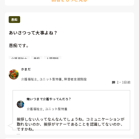
入らねえだろうって言いたいのを押し殺しゲームを始めたわ
しゃるのでしょうか？もしいらっしゃるのであれば、周りの人
けですが、 レクが始まっても手伝おうともせず。

嫌味姉妹の次女がレクリーダーをしている時には「何をすれ
愚痴
ばいいですか」とか聞いて協力してんのに協力せずかい。 

あいさつって大事よね？
しかも、次女がレクリーダーの日に『ちょっとやりたいこと
があるからレクリーダー代わってと何回か言われてかわって
愚痴です。

るじゃねーか。 その時のことに関してこいつは恩義を感じ
てねーのか』などいろいろ思い出したりするとキレそうにな
挨拶が聞こえにくい、ないに等しい若い子、イラっとするわ
介護福祉士
愚痴
人間関係
ったが、利用者がいたのでそこは我慢したが、 3年間ずっと
ぁ〜

かまだ
若いからって言いたくないけど、ほんまこの子くらいだか
介護福祉士, ユニット型特養, 障害者支援施設
ら。

2
・
1日前
人によって変えてるんかなぁ。

俺いつまで介護やってんだろ？
身体がしんどいから、無理といいたい？

介護福祉士, ユニット型特養
身体がしんどい時こそ、助けてもらうためにあいさつ、コミ
ュニケーションじゃないの？

挨拶しない人ってなんなんでしょうね。コミュニケーションが
取れないのか、挨拶がマナーであることを認識してないのか、
頼みにくい雰囲気を出しているつもりはないんだけどな、
ですかね。

私。
人によって態度変わる、対応が変わるはあり得ますね。うちの