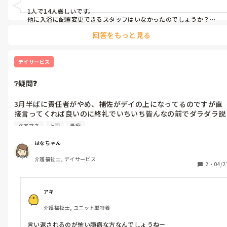
1人で14人厳しいです。

他に入浴に配置変更できるスタッフはいなかったのでしょうか？

回答をもっと見る
休み癖のある人は何を言っても聞き入れなく、自分の言い分だけを
通しますよね。

うちの施設は外国人だけではないです。

デイサービス
休みたくなると前日から頭痛が…と、うるさいほど言い続けるので

❔疑問❓
また始まった　明日は休むよ

と陰で言われてます。

3月半ばに責任者がやめ、補佐がデイの上になってるのですが直
信用を失くしてます。
接言ってくれば良いのに終礼でいちいち皆んなの前でダラダラ説
教混じりの注意を毎日する...😩

ケアマネ
上司
愚痴
そのせいで皆んな帰れやん💢

今の仕事場の人達結構そんな人多い...

はなちゃん
直接言った方が早いのにメモ渡して来たり...

介護福祉士, デイサービス
休みやったらメモ置いといてくれたら良いけどフロアーで顔合わ
2
・
04/2
してるのになんでメモ渡す必要ある❔
アキ
介護福祉士, ユニット型特養
言い返されるのが怖い臆病な方なんでしょうねー
