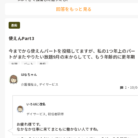
派遣は夕食に無理に鼻くそを取り鼻血

ったらさぼらんといて😩
回答をもっと見る
派遣のくせに

正職員に対し態度はデカいし

暇があれば

おしゃべりしてる

愚痴
決められた契約時間、業務がま　まったくしてない

しっかりやってます、

使えんPart3
できますアピールが大きくて

あとがはぁです

いつも大変です

今までから使えんパートを投稿してますが、私の1つ年上のパー
おしゃべり大好き

トがまたやりたい放題9月の末からしてて、もう年齢的に更年期
若い子大好き

で生理が不順で9月末に久々に生理きて大量出血だからって2日休
しっかり仕事しろ❗️

生理
パート
愚痴
んで、次の日来たと思ったらパニック発作起きてるから風呂とリ
正職員は日頃の業務ぶりが悪いので

あきれるかぎり

ーダー変わって...

はなちゃん
次の日も頭痛いから体操とリーダー変わって...

介護福祉士, デイサービス
2
・
10/0
別に変わるのは構わないけどリーダーとして責任とれないのにリ
ーダーされるとまわり迷惑なんです😩

しんどいなら休んで！
いろはに改名
デイサービス, 初任者研修
お疲れ様です。

なかなか仕事に来てまともに働かない人ですね。
