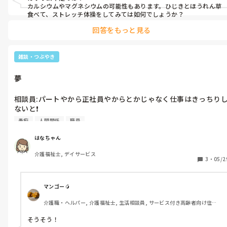
カルシウムやマグネシウムの可能性もあります。ひじきとほうれん草
食べて、ストレッチ体操をしてみては如何でしょうか？
回答をもっと見る
雑談・つぶやき
夢
相談員:パートやから正社員やからとかじゃなく仕事はきっちり
ないと❗️

🚺前からそう思ってますが、〇〇さんと〇〇さんは口だけで注意
愚痴
人間関係
職員
は聞かないですよ

相談員:私からちゃんと言うわ

はなちゃん
🚹大変やな〜

介護福祉士, デイサービス
🚺私は大変じゃないですよ。

3
・
05/2
　人は人、自分は自分なので

🚹せやな〜

事務所での会話で私が見た夢😴

マンゴー🥭
現実にありそうな夢で目覚めた時一瞬分からんかった😅
介護職・ヘルパー, 介護福祉士, 生活相談員, サービス付き高齢者向け住宅, 
ショートステイ, デイサービス, デイケア・通所リハ, 介護事務, 送迎ドライ
バー, 初任者研修, 実務者研修
そうそう！
