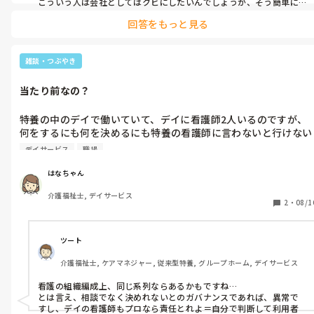
こういう人は会社としてはクビにしたいんでしょうが、そう簡単に
首ができないご時世になっているので、やめさせるのも大変。

回答をもっと見る
しかも、出勤しても途中で帰ってしまったり、何日も出勤しなけれ
ば、休んでる人が出てこなければ人数が足りなくなるから、皆さん
安心して休めないし仕事に来ても負担が増すだけ。

雑談・つぶやき
とりあえず体調が良くなるまで 家でゆっくり休んでくださいと言っ
当たり前なの？
てお休みしてもらったらどうですか?

そうすれば給料払わなくていいし、シフトも出勤してくれる人たち
特養の中のデイで働いていて、デイに看護師2人いるのですが、
できちんと組めるし。そうなれば、職員みんなの負担も減るし。会
何をするにも何を決めるにも特養の看護師に言わないと行けない
社に直談判してみたらどうですか?

って当たり前の事？

デイサービス
職場
それならデイの看護師は何のために居るの？
そして、もしそれができないって言うんだったら、他の真面目にやっ
てる職員の皆さんも『じゃあ、私たちもいきなり具合が悪くなった
はなちゃん
りして早退したり休むことで仕事やシフトに穴をあけるようなこと
があっても首にはならないですよね』って言ってやったらどうでし
介護福祉士, デイサービス
2
・
08/1
ょう。
ツート
介護福祉士, ケアマネジャー, 従来型特養, グループホーム, デイサービス
看護の組織編成上、同じ系列ならあるかもですね…

とは言え、相談でなく決めれないとのガバナンスであれば、異常で
すし、デイの看護師もプロなら責任とれよ＝自分で判断して利用者