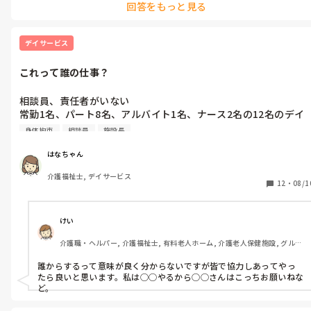
回答をもっと見る
もっと責任持って仕事してくれやんカナ〜😩
デイサービス
これって誰の仕事？
相談員、責任者がいない

常勤1名、パート8名、アルバイト1名、ナース2名の12名のデイ
で働いております

身体拘束
相談員
施設長
仮で施設長と副施設長がデイの責任者をしてるのですが、監査の
はなちゃん
時に必要な身体拘束の書類3つぐらいを1年以上放置して今までの
介護福祉士, デイサービス
分は施設長がしたみたいですが、8月からはデイでして下さい...

12
・
08/1
誰からするの？
けい
介護職・ヘルパー, 介護福祉士, 有料老人ホーム, 介護老人保健施設, グルー
プホーム, デイサービス, デイケア・通所リハ
誰からするって意味が良く分からないですが皆で協力しあってやっ
たら良いと思います。私は◯◯やるから◯◯さんはこっちお願いねな
ど。