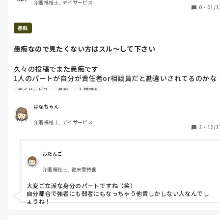
介護福祉士, デイサービス
💢

えに来て欲しいって言われたんですよね〜

0
・
01/1
3年程おるんやから、いい加減に仕事ちゃんと仕事しよや〜😩
それが何で違う時間の迎えになってるんですか？って今、電話あ
りましたけど💢

愚痴
施設長:俺、家族と話しして時間決めたけど

愚痴なので見たくない方はスル〜して下さい
私:その家族さんがＣＭさんに時間が違うって言われたからさっ
久々の投稿でまた愚痴です

電話来たんですどうするんですか？

1人のパートが自分が責任者or相談員だと勘違いされてるのかな
んでもかんでもしゃしゃり出て来て、しかも1人の利用者の携帯
施設長:何で？

デイサービス
愚痴
人間関係
に自分の携帯番号を登録して何かあったら連絡して来てと教え連
絡を取り合ったり、それがバレ問題になっても謝りもせず連絡先
はなちゃん
私:は〜何でじゃなくて施設長が聞いたんでしょ？

交換したらあかんの...?ですって〜

9:30までに迎えに来て欲しいって言われたんじゃないんですか？

介護福祉士, デイサービス
考えたら分からないカナ〜？

2
・
12/1
レベル低すぎるやろ〜😩

施設長:あ〜ごめん、ごめん

　9:30までに行ける？

もう1人の別パートは何回同じ事を言っても覚えず、しんどかっ
おだんご
たら今日はしんどくて...リーダーやったら出来る...リーダーは全
私:行けますけどちゃんと報告してもらえます

介護福祉士, 従来型特養
てに対して責任持たないといけないのですが💢あなた全てに対し
て人任せやし自分の失敗人のせいにするよね〜💢💢

ってな感じで今日は本当にブチギレました💢

大変ご立派な身分のパートですね（笑）

リーダーやめて欲しいけど毎日の仕事の割り振り決める人がリー
自分都合で強者にも弱者にもなっちゃう他責しかしない人なんでし
ダーさせるからこのパートをリーダーさすなら私が出勤の時にリ
ょうね！
ーダーさしてと頼んで今は私が出勤の時にしかリーダーさせない
ようにしてますが尻拭いばっか😩
