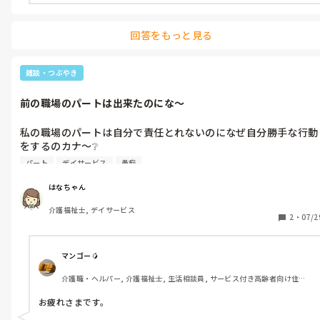
私:ハイ...今すぐ電話して下さい

と、こんな感じで1週間がすぎました。

回答をもっと見る
昨日、受診結果が分かれば連絡下さいと告げ帰ったけど私が帰宅
するまでには連絡ありませんでした😩
雑談・つぶやき
前の職場のパートは出来たのにな〜
私の職場のパートは自分で責任とれないのになぜ自分勝手な行動
をするのカナ〜❔

毎回、呆れる😩

パート
デイサービス
愚痴
自分がリーダーだからって何でも自分で決めて良いわけじゃない
事何故分からない❔

はなちゃん
分からなかったり迷ったら聞こうよ❗️

介護福祉士, デイサービス
その聞くのも分からんもん同士パートばっかで話し合いしてても
2
・
07/2
時間の無駄でしょ〜😩

正職や相談員に話しを通さないと貴方達の尻拭いばっかさせられ
てるんよ〜😠

マンゴー🥭
それに家族さんからの苦情にもつながるんよ〜😩
介護職・ヘルパー, 介護福祉士, 生活相談員, サービス付き高齢者向け住宅, 
ショートステイ, デイサービス, デイケア・通所リハ, 介護事務, 送迎ドライ
バー, 初任者研修, 実務者研修
お疲れさまです。
