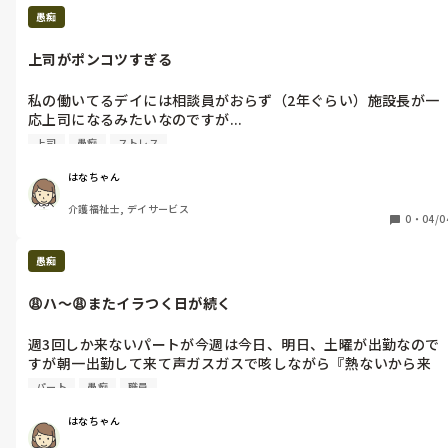
愚痴
上司がポンコツすぎる
私の働いてるデイには相談員がおらず（2年ぐらい）施設長が一
応上司になるみたいなのですが...

体験のデイの話しが他事業所のケアマネさんからこの間来てたら
上司
愚痴
ストレス
しく、施設長にお迎え時間や利用者さまの情報を伝えたのですが
行けますか...?

はなちゃん
と電話がありデイに全く情報が入って来ておらず、ケアマネさん
介護福祉士, デイサービス
に

0
・
04/0
私:申し訳ありません

　私たちは何も情報きいて

愚痴
　おらず、お伺いしてよろ

　しいでしょうか？

😩ハ〜😩またイラつく日が続く
ＣＭ:そうなんですか😩

週3回しか来ないパートが今週は今日、明日、土曜が出勤なので
（丁寧に情報教えてくださ

すが朝一出勤して来て声ガスガスで咳しながら『熱ないから来
　　　　　　　りました）

た』との事で1日リーダーしてはりましたがいつも抜け多いのに
☎️切ってから久々に私の堪忍袋ブチギレ💢

パート
愚痴
職員
もっと抜けありすぎて（迷惑やから休んで）（心の声）1日ブ
ル〜な気持ちで私は仕事してたのですが他のでしゃばりパートも
施設長に...

はなちゃん
『大丈夫なん？』『熱ないの？』などなど話しばっかで仕事せず
私:こないだ体験さんの情報ＣＭから送られて来て、何時までに