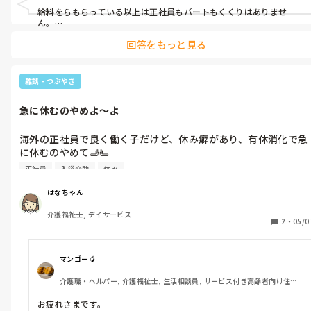
給料をらもらっている以上は正社員もパートもくくりはありませ
ん。

回答をもっと見る
正社員の自分から言わせて貰えば、同じ正社員でも業務内容に差が
あるのはなぜ？ですよ。
雑談・つぶやき
急に休むのやめよ〜よ
海外の正社員で良く働く子だけど、休み癖があり、有休消化で急
に休むのやめて🫸🫷

私今日２時間半1人で14人の利用者風呂介して倒れそうやったん
正社員
入浴介助
休み
やで〜💦
はなちゃん
介護福祉士, デイサービス
2
・
05/0
マンゴー🥭
介護職・ヘルパー, 介護福祉士, 生活相談員, サービス付き高齢者向け住宅, 
ショートステイ, デイサービス, デイケア・通所リハ, 介護事務, 送迎ドライ
バー, 初任者研修, 実務者研修
お疲れさまです。
