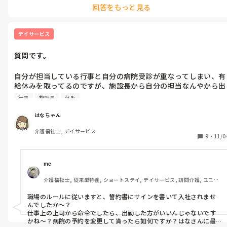
回答をもっと見る
デイサービス
質問です。
自分が担当している行事と自分の病院受診が重なってしまい、有
給休みを取ってるのですが、施設長から自分の担当なんやから出
勤しろ❗️と言われたのですが、出勤しないといけないんでしょう
行事
施設長
休み
か？
はなちゃん
介護福祉士, デイサービス
9
・
11/0
me 
介護福祉士, 従来型特養, ショートステイ, デイサービス, 訪問介護, ユニッ
ト型特養
職場のルールに従いますと、誓約書にサインを書いて入社されませ
んでしたか〜？

仕事上の上司から命令でしたら、出勤した方がいいんじゃないです
かね〜？病院の予約を変更して貰ったら如何ですか？はなさんに最