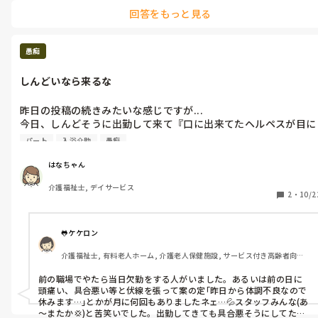
後までやって欲しいみたいですね。
回答をもっと見る
愚痴
しんどいなら来るな
昨日の投稿の続きみたいな感じですが...

今日、しんどそうに出勤して来て『口に出来てたヘルペスが目に
飛んだ』『入浴介助して良いかな〜』ってリーダーと変わりって
パート
入浴介助
愚痴
言って欲しいアピール全開で皆んなに言い回って誰も相手にして
なかったけど仲良い子がリーダーだったから『変わるよ..!』😩

はなちゃん
使えんパートの思うつぼ...
介護福祉士, デイサービス
2
・
10/2
🐸ケケロン
介護福祉士, 有料老人ホーム, 介護老人保健施設, サービス付き高齢者向け
住宅, デイサービス, デイケア・通所リハ, 小規模多機能型居宅介護
前の職場でやたら当日欠勤をする人がいました。あるいは前の日に
頭痛い、具合悪い等と伏線を張って案の定｢昨日から体調不良なので
休みます…｣とかが月に何回もありましたネェ…💦スタッフみんな(あ
～またか💢)と苦笑いでした。出勤してきても具合悪そうにしてた