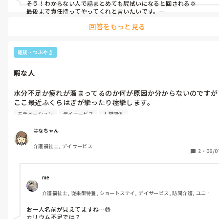
そう！わからない人で話まとめても尻拭いになると回される💢

最後まで責任持ってやってくれと言いたいです。

苦情が来るとヘラヘラしながら話を持ってこられると、自分で解決
回答をもっと見る
しろですよ。

苦情の対応の時に、◯◯がやったことなので…なんて言えないし。

気持ちがすご〜くわかります。
雑談・つぶやき
暇な人
水分不足か疲れが溜まってるのか何が原因か分からないのですが
ここ最近ふくらはぎが攣ったり痙攣します。

それで今日朝起きようとしたら痙攣😭

モチベーション
デイサービス
人間関係
痛くはないが歩けない😣

仕事を仕方なく休ませてもらったものの...

はなちゃん
介護福祉士, デイサービス
呆れるわ〜40超えたおばはんが...暇人やな〜
2
・
06/0
me 
介護福祉士, 従来型特養, ショートステイ, デイサービス, 訪問介護, ユニッ
ト型特養
お一人名前が見えてますね…😅

カリウム不足では？
