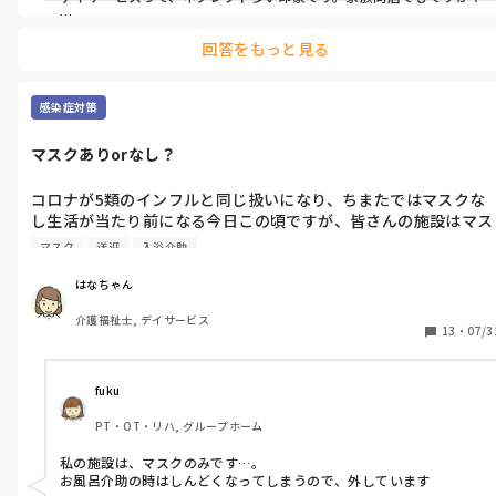
私はデイサービスビギナーですが、独居で家族が近場に住んでいる
昨日の受診結果はどうでしたか？

回答をもっと見る
方でもそのような状況が多いです。

熱なかったから定期受診だけしてもらいました...

あと、KPが息子か嫁だと同様の方が多い印象です。

こんな言い方をすると申し訳ないですが家族に呆れてしまい

あと、そういう状況の方って、身なりに表れていませんか？お風呂に
感染症対策
今日は微熱がありますのでデイはお休みして頂だかないといけま
入ると如実に分かります。心が痛いです。
せん。

マスクありorなし？
出かける用事があるのは行って頂いても構いませんが、帰りに
OS1を買ってきて明日までに1本飲ませてあげてください。

コロナが5類のインフルと同じ扱いになり、ちまたではマスクな
と指示を出しその日は職場へ戻りました。

し生活が当たり前になる今日この頃ですが、皆さんの施設はマス
金曜日扇風機はついてるものの蒸し暑い部屋で寝かされている利
クしてますか？

用者様💦

マスク
送迎
入浴介助
私の所はマスク➕フェイスガードです。

テーブルにはOS1が置かれてて指示したことはしてくれたんだと
このクソ暑い時にマスクだけでも暑いのにフェイスガードしたら
少し安心したのも束の間...意識はあるもののぐったりされていて
はなちゃん
過呼吸になり倒れると思いフェイスガードは私はしてません。

身体を起こす事ができず一点を見つめておられる状態😳

介護福祉士, デイサービス
ちなみに、風呂介と送迎の時はフェイスガードしなくて良くて、
家族そっちのけですぐに熱測ると38.6😡

13
・
07/3
私は風呂介の時はマスクも外してます。
体温計を見せると受診行かなあかんな〜

立たれへんから救急車よばなあかんやろな〜💢💢💢💢💢

fuku
そんなん言うてる間に連絡して💢

PT・OT・リハ, グループホーム
と思いながら気持ち落ち着かせてから今日もデイはお休みして頂
かないといけません。

私の施設は、マスクのみです…。

家族:救急車呼んで受診行かなあかんカナ〜？

お風呂介助の時はしんどくなってしまうので、外しています