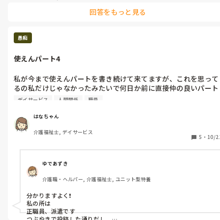
り、掠れたような声出したり…😅でもあえて、スルーして気づかない
回答をもっと見る
ふりしてました。大丈夫？なんて言ったら｢○○はできません、○○
は無理かも…｣とか言いかねない人でした。
愚痴
使えんパート4
私が今まで使えんパートを書き続けて来てますが、これを思って
るの私だけじゃなかったみたいで何日か前に直接仲の良いパート
からしんどいからリーダー変わるとか、選んで仕事をしてる事な
デイサービス
人間関係
職員
どを何人かから言われてるからちゃんと仕事して欲しいって言わ
れたらしく...

はなちゃん
本日、朝からしんどかったみたいだが私は知らないフリしてたら
介護福祉士, デイサービス
利用者様が帰る少し前に『めまいする』『目がぼやけてパソコン
5
・
10/2
うてない』などなんやかんや言い出して17：00退勤だが『15:30
で帰って良い？』

...またか〜と思いながら施設長にだけ自分で言って帰ってくれ
ゆであずき
る。

介護職・ヘルパー, 介護福祉士, ユニット型特養
と告げ送迎行ったらさっさと誰にも帰る事言わないで帰ったらし
く、残ってる職員『なんなん💢』って感じだったみたい😅

分かりますよく❗️

ちゃんと仕事して！と言われてしんどくなるなら初めからちゃん
私の所は

と働こうよ😩

正職員、派遣です

言いたい放題、態度でかいくせに言われたら精神的に滅入るんや
つぶやきで投稿した通りだし、
