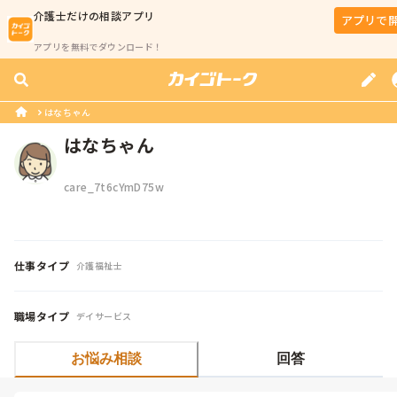
介護士
だけの相談アプリ
アプリで
アプリを無料でダウンロード！
はなちゃん
はなちゃん
care_7t6cYmD75w
仕事タイプ
介護福祉士
職場タイプ
デイサービス
お悩み相談
回答