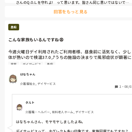
さんのQ.O.L.を守れよ!　って思います。皆さん同じ思いではないで
しょうか?
回答をもっと見る
愚痴
こんな家族もいるんですね😩
今週火曜日デイ利用されたご利用者様、昼食前に活気なく、少し
体が熱いので検温37.0⤴️うちの施設の決まりで風邪症状が顕著に
見られれば帰って頂きますが症状なければ37.5までは様観。

家族
デイサービス
愚痴
てなわけで症状なかったので様観して15:00で37.3アイスノンと
水分補給で対応して帰宅して頂き家族様より明日受診されるとの
はなちゃん
事でその日は無事仕事が終わり水曜日は受診に行って下さり木曜
介護福祉士, デイサービス
日お迎えに行くと扇風機もエアコンもついてない部屋で寝かされ
2
・
08/0
ている利用者様💦

家族様には火曜日微熱があったので脇で熱測らせて頂いてから車
へ乗って頂きますね。と伝えると朝36.5やった！と熱を測るのを
タルト
少し拒まれたのですが施設での決まりですのでと脇で測ると
介護職・ヘルパー, 有料老人ホーム, デイサービス
37.3、37.6🥵

体温計の数字は嘘つかないのでこれを家族様に見せると慌ててエ
はなちゃんさん、モヤモヤしましたよね。

アコンつけられ、今日は行かれへんな〜？出かけやなあかんねん
けど...

デイサービスって、ネグレクト多い印象です。家族同居でもですか？
