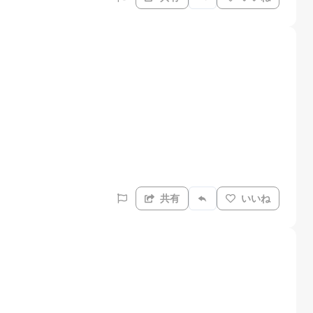
共有
いいね