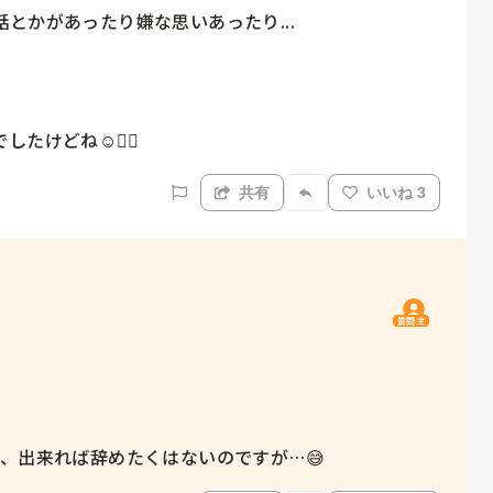
かがあったり嫌な思いあったり...

けどね☺️👌🏻
共有
いいね 3
質問主
、出来れば辞めたくはないのですが…😅