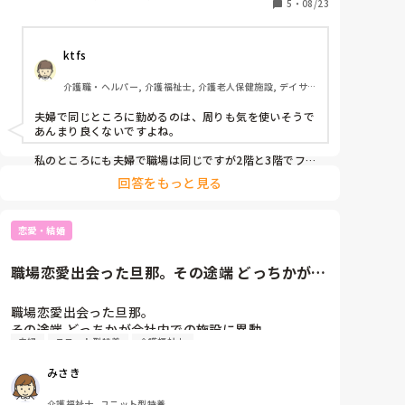
なるべくは夫婦が同じ職場にならないようにはしてる
5
・
08/23
みたいなのですが、あまりにも職員がいなくなると

なきにしもあらずなような気がして😂
ktfs
介護職・ヘルパー, 介護福祉士, 介護老人保健施設, デイサ
ービス, 病院, 初任者研修, 実務者研修
夫婦で同じところに勤めるのは、周りも気を使いそうで
あんまり良くないですよね。

私のところにも夫婦で職場は同じですが2階と3階でフ
ロアを分けています。

回答をもっと見る
やっぱり助かるし、こちらも気を使わずに済みます。
恋愛・結婚
職場恋愛出会った旦那。その途端 どっちかが会
社内での施設に異動。夫婦に...
職場恋愛出会った旦那。

その途端 どっちかが会社内での施設に異動。

夫婦
ユニット型特養
介護福祉士
夫婦になったら一緒に仕事できないって言われると結
婚後に喜びたいのに色々考えてしまう🥺
みさき
介護福祉士, ユニット型特養