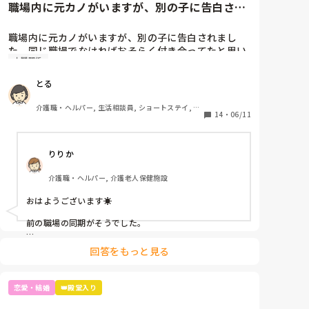
職場内に元カノがいますが、別の子に告白され
ました。同じ職場でなければお...
職場内に元カノがいますが、別の子に告白されまし
た。同じ職場でなければおそらく付き合ってたと思い
人間関係
ますが、断ってしまいました。

彼女は欲しいですが、中途半端な気持ちで付き合うの
とる
はよくないし、周囲の目もとても気になりました。

皆さんの職場に複数の方と付き合っていた方います
介護職・ヘルパー, 生活相談員, ショートステイ, デ
か？また、その方に対し何か思う事ありましたか？

14
・
06/11
イサービス, ユニット型特養
同じ経験された方がいれば、その方の話も聞きたいで
す。宜しくお願い致します。
りりか
介護職・ヘルパー, 介護老人保健施設
おはようございます☀

前の職場の同期がそうでした。

私自身はその同期に対してモテるなぁーいいなぁーとし
回答をもっと見る
か思わなかったです笑笑

実際可愛かったし笑笑

恋愛・結婚
👑殿堂入り
でも、他の女性職員からは男好きと裏で言われよく相談