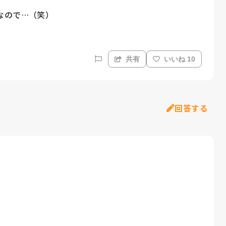
なので…（笑）
共有
いいね 10
回答する