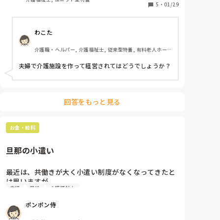
5
・
01/29
わこた
介護職・ヘルパー, 介護福祉士, 従来型特養, 有料老人ホー
ム, 介護老人保健施設, サービス付き高齢者向け住宅, グル
ープホーム, ショートステイ, デイサービス, デイケア・通
夫婦で介護施設を作って経営されてはどうでしょうか？
所リハ, 訪問介護, 実務者研修, ユニット型特養
回答をもっと見る
お金・給料
旦那の小遣い
最近は、共働きが大く小遣い制度がなくなってきたと
は思いますが。

夫婦
昇給
介護福祉士
私の家は、夫婦介護士小遣い制度で、月3万です。

ポンポン侍
本当は、5万位欲しいのですが、多すぎる！！と、も
らえません。
