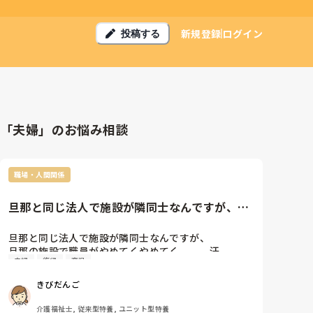
新規登録
ログイン
投稿する
「夫婦」のお悩み相談
職場・人間関係
旦那と同じ法人で施設が隣同士なんですが、旦
那の施設で職員がやめてくやめ...
旦那と同じ法人で施設が隣同士なんですが、

旦那の施設で職員がやめてくやめてく、、、汗

夫婦
復帰
育児
私は育休中なんでまだ職場にいないんですが、

あまりにもいなかったら復帰して旦那と同じ方に

きびだんご
移動になるんじゃないかってドキドキしてます

介護福祉士, 従来型特養, ユニット型特養