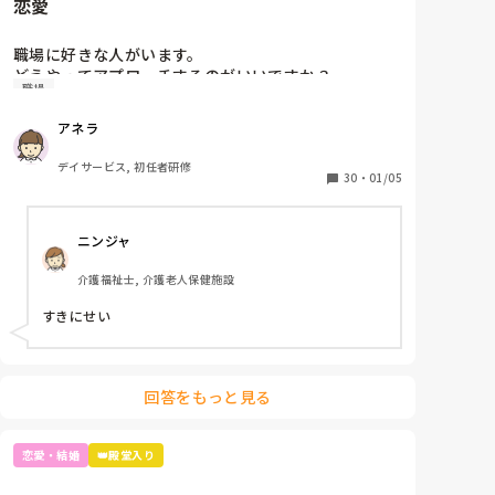
恋愛
職場に好きな人がいます。

どうやってアプローチするのがいいですか？

職場
うわさになりたくはないです。
アネラ
デイサービス, 初任者研修
30
・
01/05
ニンジャ
介護福祉士, 介護老人保健施設
すきにせい
回答をもっと見る
恋愛・結婚
👑殿堂入り