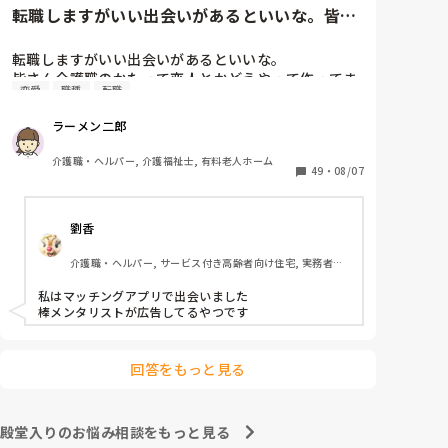
されてました仲が良かったんで

転職しますがいい出会いがあるといいな。皆さ
ん介護職のかたって恋人とかど...
私個人的な意見として介護職って出会いないし男女が居
ればそりゃ恋にも発展するだろうとゆう考えです

転職しますがいい出会いがあるといいな。

皆さん介護職のかたって恋人とかどうやって作ってま
因みに介護職は職場恋愛率高いみたいですよ

恋愛
職種
転職
すか？そろそろ彼女欲しいwww
私は同期にはちゃんと私情挟まずしっかり仕事すれば大
ラーメン二郎
丈夫だよとよく言ってましたよ。
介護職・ヘルパー, 介護福祉士, 有料老人ホーム
49
・
08/07
劉香
介護職・ヘルパー, サービス付き高齢者向け住宅, 実務者研
修
私はマッチングアプリで出会いました

棒メンタリストが広告してるやつです
回答をもっと見る
殿堂入りのお悩み相談をもっと見る