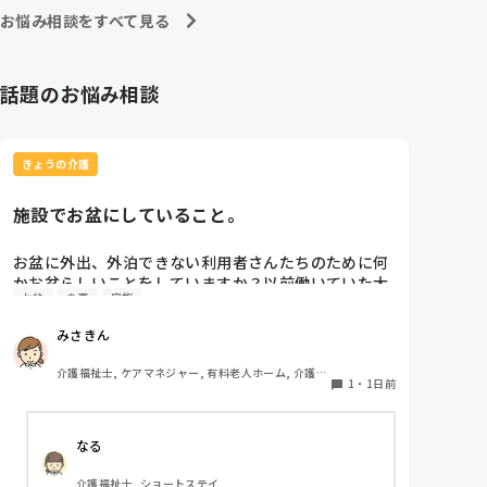
お悩み相談をすべて見る
話題のお悩み相談
きょうの介護
施設でお盆にしていること。
お盆に外出、外泊できない利用者さんたちのために何
かお盆らしいことをしていますか？以前働いていた大
お盆
食事
家族
きな施設では実際に住職さんを呼びご焼香できるよう
にそれ用のスペースを毎年設けていました。それ以外
みさきん
は、食事内容が変わる、家族が面会に来る…などでし
た。お盆まであと少しです。何かしていることがあれ
介護福祉士, ケアマネジャー, 有料老人ホーム, 介護老
ばぜひシェアよろしくお願いします。
1
・
1日前
人保健施設, グループホーム, 病院
なる
介護福祉士, ショートステイ