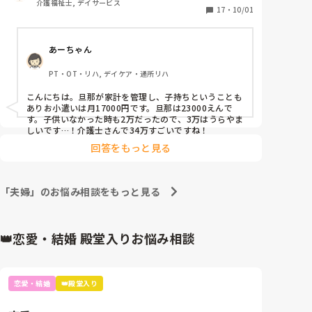
介護福祉士, デイサービス
皆さん、特に小遣い制度の方いくら位もらえますか？

17
・
10/01
昇給しても同じですか？手取り20万の時から、34万に
あーちゃん
なっても同じ3万のままです。涙

仕事のテンションあがらん。
PT・OT・リハ, デイケア・通所リハ
こんにちは。旦那が家計を管理し、子持ちということも
ありお小遣いは月17000円です。旦那は23000えんで
す。子供いなかった時も2万だったので、3万はうらやま
しいです…！介護士さんで34万すごいですね！
回答をもっと見る
「夫婦」のお悩み相談をもっと見る
👑恋愛・結婚 殿堂入りお悩み相談
恋愛・結婚
👑殿堂入り