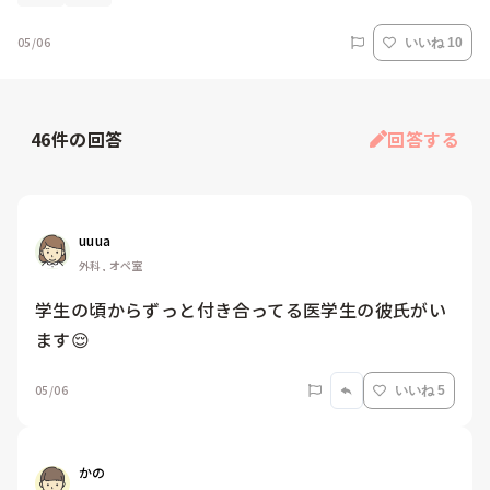
05/06
いいね 10
46
件の回答
回答する
uuua
外科, オペ室
学生の頃からずっと付き合ってる医学生の彼氏がい
ます😌
05/06
いいね 5
かの