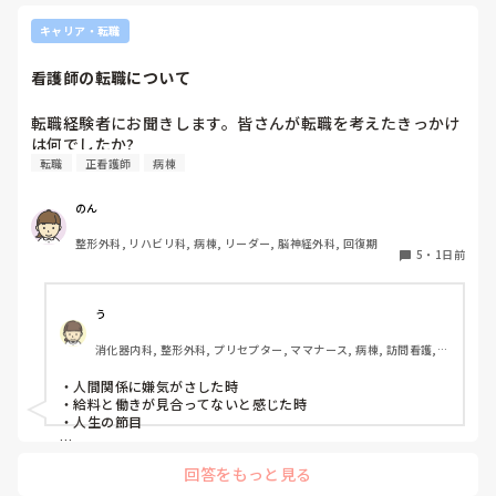
キャリア・転職
看護師の転職について
転職経験者にお聞きします。皆さんが転職を考えたきっかけ
は何でしたか?
転職
正看護師
病棟
のん
整形外科, リハビリ科, 病棟, リーダー, 脳神経外科, 回復期
5
・
1日前
う
消化器内科, 整形外科, プリセプター, ママナース, 病棟, 訪問看護, 
リーダー, 消化器外科, 一般病院
・人間関係に嫌気がさした時

・給料と働きが見合ってないと感じた時

・人生の節目

回答をもっと見る