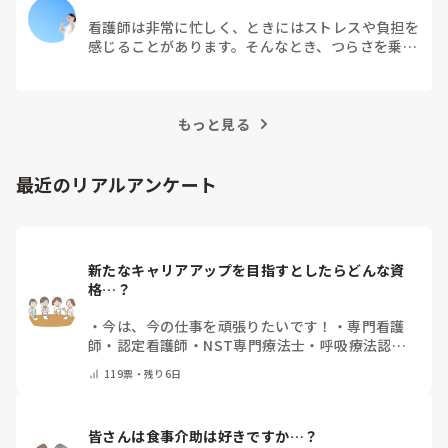
看護師は非常に忙しく、ときにはストレスや負担を
感じることがあります。そんなとき、つらさを乗り
越えるためにはどうすればよいでしょうか？この記
事では、看護師がつらさを感じたときの対処法や秘
訣を紹介します。
もっと見る
最近のリアルアンケート
新たなキャリアアップを目指すとしたらどんな資
格…？
・
今は、今の仕事を頑張りたいです！
・
専門看護
師
・
認定看護師
・
NST専門療法士
・
呼吸療法認定
士
・
糖尿病療養指導士
・
認知症ケア専門士
・
消化器
119
票・
残り6日
内視鏡技師
・
その他(コメントで教えて下さい)
皆さんは食事介助は好きですか…？