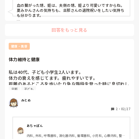
かれ、何事かと聞くと姪っ子の退院お祝いを5月にすると義
血の繋がった甥、姪は、夫側の甥、姪より可愛いですからね。

実家から連絡が来ていると言われました。

夏みかんさんの気持ちも、旦那さんの退院祝いをしたい気持ち
もうシフト希望も終わっているし、日にちが決まったものを
も分かります。

教えてくれると思っていたので、早く教えて欲しいと少し愚
無理に休みを合わせる必要はないと思いますが、今後もお付き
痴ると「そっちも早く教えてくれたらいいのに、あーあ姪っ
回答をもっと見る
合いしていく関係なのでね。難しいですね。

子ちゃん悲しむね」と言われました。

確かにシフト締日になる前にこちらも聞けば良かったとは思
いましたが、そもそも、冷たい言い方をすれば血の繋がりも
健康・美容
無い、姪っ子の退院お祝い会に参加しないといけないのかと
思いました。何かで会う機会がある時に「退院おめでとう」
体力維持と健康
と伝えればと思ったし、また次も夏に入院するかもという話
も聞いているので、そこまでする？とは自分の感覚では思っ
私は40代、子ども小学生2人います。

てしまいました。しても姪っ子家族内ですれば良いのでは？
体力の衰えを感じてます。疲れやすいです。

と思いました。

距離のあるところを歩いたり急な階段を登った時に息切れし
夫も、そろそろいい加減姪っ子、甥っ子にべったりせず、私
旦那
子ども
ました。足が疲れるのは当たり前として息苦しさを感じまし
たちの子供(妊娠したりはないのですが)の事とかも考えて欲
た。旦那から運動不足なんじゃないのと言われイラッとしま
みとめ
した。看護師として働いて子どもいていつどんな運動できる
んだよって思ってます。体力つかう仕事なのにこれ以上なん
2
・
02/27
できついことしないといけないのって感じです。そうは言っ
ても体力維持と健康のために運動したいなと思うようになり
ました。

あちゃぽん
ムリなくできる運動ありますか。何か運動してますか。

内科, 外科, 呼吸器科, 消化器内科, 循環器科, 小児科, 心療内科, 整形