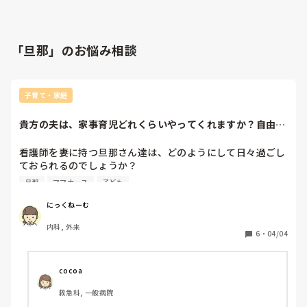
「旦那」のお悩み相談
子育て・家庭
貴方の夫は、家事育児どれくらいやってくれますか？自由時
間の確保の仕方ど...
看護師を妻に持つ旦那さん達は、どのようにして日々過ごし
ておられるのでしょうか？

看護師は日々勉強していかなければなりません。家事育児仕
旦那
ママナース
子ども
事を両立するために、どのように旦那さん達はサポートして
くれていますか？

にっくねーむ
また、旦那さんのサポートが無い、両親のサポートが得られ
内科, 外来
ないなか、どのようにして家庭を回しておられますか？

6
・
04/04
休日、朝からゲームの旦那です。子供のことはあまりしてく
れません。平日は子供が寝てからゲームをして欲しいと言っ
cocoa
ていますが、寝かしつけせず、寝室からフェードアウトして
救急科, 一般病院
いく日も多々。
