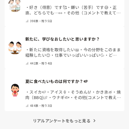
・
好き（得意）です🥰
・
嫌い（苦手）です😅
・
正
直、どちらでも…👀
・
その他（コメントで教えてく
ださい）
398
票・
残り5日
新たに、学びなおしたいと思いますか？
・
新たに資格を取得したい📖
・
今の分野をこのまま
経験したい😊
・
仕事でいっぱいいっぱい💦
・
どん
な自分になりたいか探し中🧐
・
その他（コメントで
442
票・
残り4日
教えてください）
夏に食べたいものは何ですか？🍉
・
スイカ🍉
・
アイス🍦
・
そうめん🥢
・
かき氷🍧
・
焼
肉（BBQ)🍖
・
ウナギ🐟
・
その他(コメントで教え
てください)
484
票・
残り3日
リアルアンケートをもっと見る