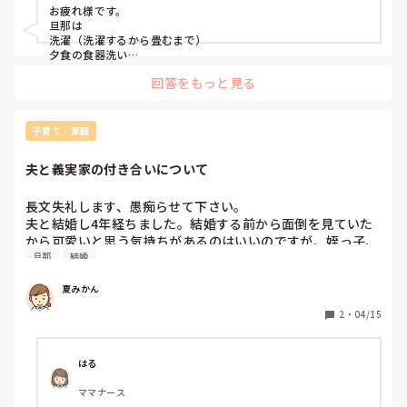
旦那からはゲームする自由時間をもっとくれと言われます。
お疲れ様です。

休日3時間はしています。

旦那は

洗濯（洗濯するから畳むまで）

子供3歳、0歳。

夕食の食器洗い

娘のお風呂上がりの着替え

回答をもっと見る
お風呂掃除

私と旦那のお弁当詰め

です。

子育て・家庭
私が土日仕事の時は夕飯作りをしてくれます。
夫と義実家の付き合いについて
長文失礼します、愚痴らせて下さい。

夫と結婚し4年経ちました。結婚する前から面倒を見ていた
から可愛いと思う気持ちがあるのはいいのですが、姪っ子、
旦那
結婚
甥っ子達の事に気を取られすぎるなような気がします。

先日長期入院していた姪っ子が退院をするので、義両親が退
夏みかん
院のお祝いをすると話がありました。

しかし、急に言われてもシフトの関係もあり、土日の休みは
2
・
04/15
少なく、休みの日を提示したらその日は別の予定があるため
開催できないと言われ一旦この話はお流れになりました。

5月に開催するとも聞かなかったので、シフト希望について
はる
聞かれた時もとりあえずなしでと伝えました。

ママナース
その後しばらくして、急に夫から「5月いつが休み？」と聞