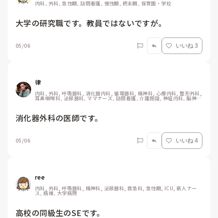
内科, 外科, 急性期, 訪問看護, 慢性期, 終末期, 保育園・学校
大学の研究職です。教員ではないですが。
05/06
いいね 3
律
内科, 外科, 呼吸器科, 消化器内科, 循環器科, 精神科, 心療内科, 整形外科, 
耳鼻咽喉科, 泌尿器科, ママナース, 訪問看護, 介護施設, 神経内科, 脳神経
外科, 消化器外科, 慢性期, 終末期
消化器外科の医師です。
05/06
いいね 4
ree
内科, 外科, 呼吸器科, 精神科, 泌尿器科, 救急科, 急性期, ICU, 新人ナー
ス, 病棟, 大学病院
高校の同級生のSEです。