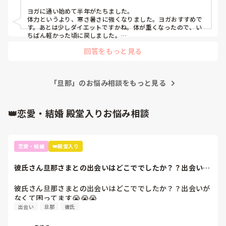
外科, 産科・婦人科, 耳鼻咽喉科, 皮膚科, 泌尿器科, リハビリ科, 総
合診療科, 救急科, 超急性期, ICU, CCU, HCU, その他の科, ママナー
ヨガに通い始めて半年がたちました。

ス, 外来, 神経内科, 脳神経外科, NICU, 消化器外科, 一般病院, 慢性
体力というより、寒さ暑さに強くなりました。ヨガおすすめで
期, 回復期, 終末期, オペ室, 透析, 検診・健診
す。あとは少しダイエットですかね。体が重くなったので、い
ちばん軽かった頃に戻しました。

それから4毒抜きしてます。とくに、塩分のと砂糖をなるべく
回答をもっと見る
摂取せずに過ごしたらかなりかわりました。精製された砂糖は
摂取すると疲れます。甘いものが食べたい時は、フルーツをた
べるようにしてます。割高ですが笑

今年42歳です。
「旦那」のお悩み相談をもっと見る
👑恋愛・結婚 殿堂入りお悩み相談
恋愛・結婚
👑殿堂入り
彼氏さん旦那さまとの出会いはどこででしたか？？出会いが
なくて困ってます...
彼氏さん旦那さまとの出会いはどこででしたか？？出会いが
なくて困ってます😭😭😭
出会い
旦那
彼氏