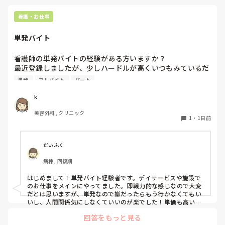
看護・お仕事
単発バイト
看護師の単発バイトの経験がある方いますか？

最近登録しましたが、少しハードルが高くいつもみているだ
けです。

単発
アルバイト
パート
1度行ってもういいかなと言っている知り合いもいて、どの
ような雰囲気なのか知りたいです。
k
美容外科, クリニック
1
・
1日前
だいふく
病棟, 回復期
はじめまして！単発バイト経験者です。デイサービスや施設で
のお仕事をメインにやってました。即戦力的な感じなので大変
だとは思いますが、単発なので嫌だったらもう行かなくてもい
いし、人間関係気にしなくていいのが楽でした！単価も高いで
すし私には合ってたかなと思います。ただ、自分の行きたい日
回答をもっと見る
にちに空きがあるか分からないのでそこは難点ですかね。