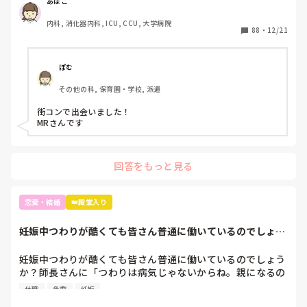
あほこ
内科, 消化器内科, ICU, CCU, 大学病院
88
・
12/21
ぽむ
その他の科, 保育園・学校, 派遣
街コンで出会いました！

MRさんです
回答をもっと見る
恋愛・結婚
👑殿堂入り
妊娠中つわりが酷くても皆さん普通に働いているのでしょう
か？師長さんに「...
妊娠中つわりが酷くても皆さん普通に働いているのでしょう
か？師長さんに「つわりは病気じゃないからね。親になるの
はそう簡単じゃないのよ。みんな辛いのを乗り越えてるんだ
休職
急変
妊娠
から。家で寝てると病人になっちゃうから働いてた方がいい