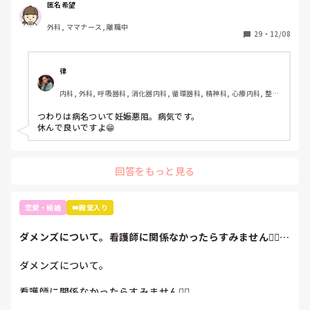
でしょ」と言われました。体調的に本当にしんどいです。患
匿名希望
者の心配している余裕がなく、急変したらと不安です。結構
外科, ママナース, 離職中
ナイーブになっているのかすぐ涙が出ます。妊娠初期はみん
29
・
12/08
なこんな感じで何も言わずに乗り越えているのでしょうか？
自分が甘いだけなんですか。
律
内科, 外科, 呼吸器科, 消化器内科, 循環器科, 精神科, 心療内科, 整形
外科, 耳鼻咽喉科, 泌尿器科, ママナース, 訪問看護, 介護施設, 神経
内科, 脳神経外科, 消化器外科, 慢性期, 終末期
つわりは病名ついて妊娠悪阻。病気です。

休んで良いですよ😁
回答をもっと見る
恋愛・結婚
👑殿堂入り
ダメンズについて。看護師に関係なかったらすみません🙇‍♀️私
のイメージ...
ダメンズについて。

看護師に関係なかったらすみません🙇‍♀️
