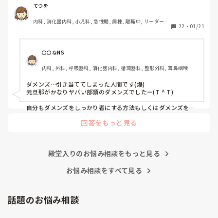
私のイメージ＋周りから言われるのでそうかなと思っている
てつを
のですが…

内科, 消化器内科, 小児科, 急性期, 病棟, 離職中, リーダー, 
看護師は人のために頑張れる人、母性がある人、しっかり者
22
・
01/21
一般病院
などが多く、ダメンズに惚れやすいorダメンズを育てやすい
気がしてます。

〇〇なNS
私の彼も、ダメンズに成り下がりました（笑）

内科, 外科, 呼吸器科, 消化器内科, 循環器科, 整形外科, 耳鼻咽喉科, 
皮膚科, その他の科, 外来, 神経内科
そこで、こちらを頼りにしてくるダメンズをしっかり者にす
ダメンズ…引き当ててしまった人間です(爆)

る方法を教えてください😂
元旦那がかなりヤバい部類のダメンズでしたー(T ^ T)

自分もダメンズをしっかり者にする方法もしくはダメンズを見
極める方法が知りたいです！
回答をもっと見る
殿堂入りのお悩み相談をもっと見る
お悩み相談をすべて見る
話題のお悩み相談