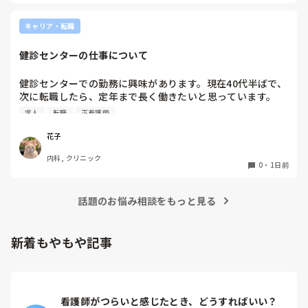
キャリア・転職
健診センターの仕事について
健診センターでの勤務に興味があります。現在40代半ばで、
次に転職したら、定年まで長く働きたいと思っています。

健診センターは比較的人気があるので、あまり空きがないと
求人
転職
正看護師
聞きます。

実際、健診センターでの仕事内容は、楽なのでしょうか？ま
花子
た、大変なことは何ですか？
内科, クリニック
0
・
1日前
話題のお悩み相談をもっと見る
新着もやもや記事
看護師がつらいと感じたとき、どうすればいい？