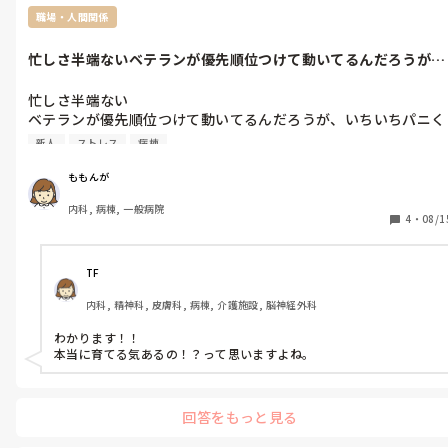
職場・人間関係
忙しさ半端ないベテランが優先順位つけて動いてるんだろうが、
いちいちパニ...
忙しさ半端ない

ベテランが優先順位つけて動いてるんだろうが、いちいちパニく
る。新人さん放置プレーの

新人
ストレス
病棟
放置プレーしてるくせに戻ってこないとかねちねち。

こちらフォローナースとしているけど終わるわけない。フォロー
ももんが
ついててもリーダーすら声をかけない。コーディネーターやら上
内科, 病棟, 一般病院
に新人さんが回れるように終わらないようなら諸々手伝えと言わ
4
・
08/1
れ手伝うと文句。見守ってみてると終わるようにフォローしろと
か。どっちだよ。新人まじ可愛そう。

終わっても1時間もブツブツ何か文句言い合ってる方々

TF
新人さんも泣くわそりゃ。

内科, 精神科, 皮膚科, 病棟, 介護施設, 脳神経外科
折れるな！腐るな！大丈夫！！看護は全て経験のみ。て言っては
みたけどいっぱいいっぱいだよねー。いちいち言い方のキツいス
わかります！！

タッフ！悪い人ではないけど。新参者の私は言うにも誰にも言え
本当に育てる気あるの！？って思いますよね。
なくてそれも辛い。

決して優しい私ではにいけどこんなものなのか？！？！！！
回答をもっと見る