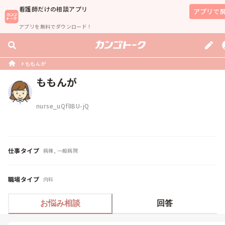
看護師
だけの相談アプリ
アプリで
アプリを無料でダウンロード！
ももんが
ももんが
nurse_uQflIBU-jQ
仕事タイプ
病棟, 一般病院
職場タイプ
内科
お悩み相談
回答