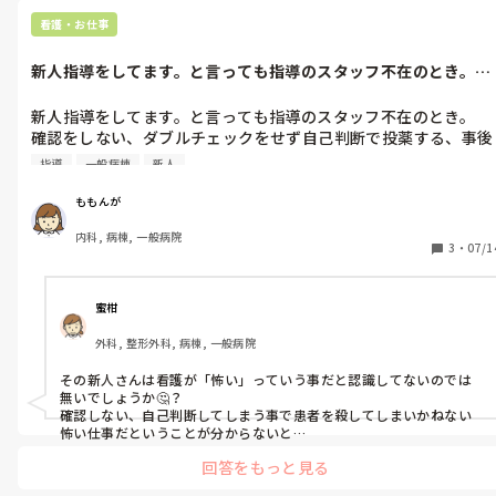
看護・お仕事
新人指導をしてます。と言っても指導のスタッフ不在のとき。確
認をしない、...
新人指導をしてます。と言っても指導のスタッフ不在のとき。

確認をしない、ダブルチェックをせず自己判断で投薬する、事後
報告、何が分からないかおかしいか分からないことはよくあるこ
指導
一般病棟
新人
とですし経験もあります。

でも危機感が無さすぎるというか日勤でルチンやマニュアル教わ
ももんが
ってるはずです。繁忙度の高い病棟なので新人も可哀想ですがあ
内科, 病棟, 一般病院
まりにも危機感がないなと。今の時代かなり優しく教える方針な
3
・
07/1
のでしょうが自己判断で屯用の薬を与えていたのには驚きまし
た。

ダブルチェックって言うことは知ってるはずです。薬の準備から
蜜柑
やってる事まで未だに付きっきりで見るものでしょうか。もう夜
外科, 整形外科, 病棟, 一般病院
勤も始まって1ヶ月以上は経ちます

やれなくて当たり前だし求めてはいません、でも最低限のルール
その新人さんは看護が「怖い」っていう事だと認識してないのでは
マニュアルはみにつけて欲しい時期。個人差がかなり出てきた3
無いでしょうか🤔？

ヶ月すぎた今、どう関わるべきなのか迷いました。
確認しない、自己判断してしまう事で患者を殺してしまいかねない
怖い仕事だということが分からないと

確認しないといけない、自己判断してはいけないということも理解
回答をもっと見る
できないのかもしれないです、、。

私も新人の頃、確認せずに投薬して怖い目にあった経験から絶対に