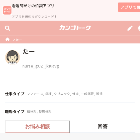
看護師
だけの相談アプリ
アプリで
アプリを無料でダウンロード！
たー
たー
nurse_gUZ_jkKRvg
仕事タイプ
ママナース, 病棟, クリニック, 外来, 一般病院, 派遣
職場タイプ
精神科, 整形外科
お悩み相談
回答