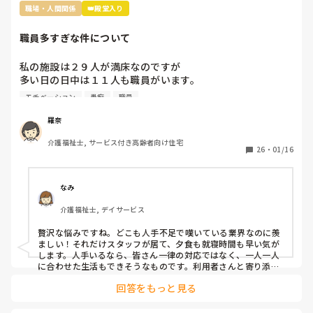
職場・人間関係
👑殿堂入り
職員多すぎな件について
私の施設は２９人が満床なのですが

多い日の日中は１１人も職員がいます。

なので暇すぎて仕事内容がないです。

モチベーション
愚痴
職員
2人は掃除担当なので居室掃除やシーツ交換は

掃除担当がされるのですが、介護側の職員のすることもない
羅奈
ため廊下の掃除や壁拭き、手すり消毒などの掃除をしていま
介護福祉士, サービス付き高齢者向け住宅
す。

26
・
01/16
レクは午前と午後にしているし、他に何か職員がしたらいい
と思う仕事内容ってありますか？

なみ
不満なのは16時までの勤務の職員が多いので、16時〜18時
介護福祉士, デイサービス
は2人です。17時夕食が提供されるのですが

早く食べてもらって18時までには全員寝てもらうんです。
贅沢な悩みですね。どこも人手不足で嘆いている業界なのに羨
ましい！それだけスタッフが居て、夕食も就寝時間も早い気が
します。人手いるなら、皆さん一律の対応ではなく、一人一人
に合わせた生活もできそうなものです。利用者さんと寄り添っ
て会話をしてニーズを拾い上げたり、散歩に行ったり、イベン
回答をもっと見る
トを開催したり、工作レクをしてみたり…やることを探せばい
くらでも出てくるのが介護です。スタッフ同士で世間話して時
間を潰していませんか？利用者様の生活の質向上のために何が