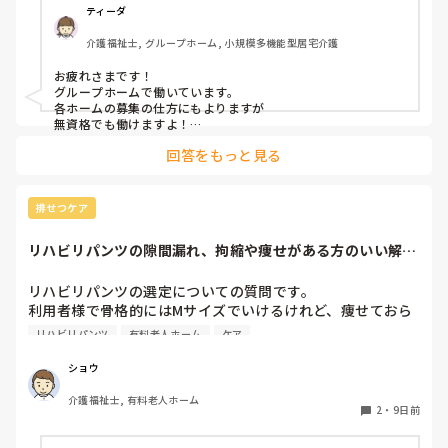
ティーダ
介護福祉士, グループホーム, 小規模多機能型居宅介護
お疲れさまです！

グループホームで働いています。

各ホームの募集の仕方にもよりますが

無資格でも働けますよ！

回答をもっと見る
認知症に関してはもしかしたら

施設内での研修はあるかも？

ただ、グループホームは利用者様がMAX9名で、その中に介助
排せつケア
出来る職員がいて基本はは全ての業務をこなすので

私のところでは1日に早、日、遅、夜の4人がいれば対応出来て
リハビリパンツの隙間漏れ、拘縮や痩せがある方のいい解決
います。

策ないですか？
（本当に人がいない時ですが…最悪早番以外いなくても、それ
以外が残業する事で対応出来ています。）

リハビリパンツの選定についての質問です。

利用者様で骨格的にはMサイズでいけるけれど、痩せておら
なのでそういう人が足りていない施設にとっては貴重な存在に
れたり、拘縮等で隙間ができ、そこから漏れてしまう方がた
なるし、直接介助しなくても現場で利用者様と会話はするの
リハビリパンツ
有料老人ホーム
ケア
まにおられるのですが、何かいい解決策はないでしょうか？

で、ご自身にも良い経験になると思います。

ちなみに、パッドも当てている方がほとんどです。

ショウ
そこから興味があればですが、資格取得支援が受けられる可能
性もありますし(^^)

介護福祉士, 有料老人ホーム
みなさんの施設での対策や、おすすめの選び方・当て方など
2
・
9日前
があれば教えていただきたいです。

よろしくお願いいたします。