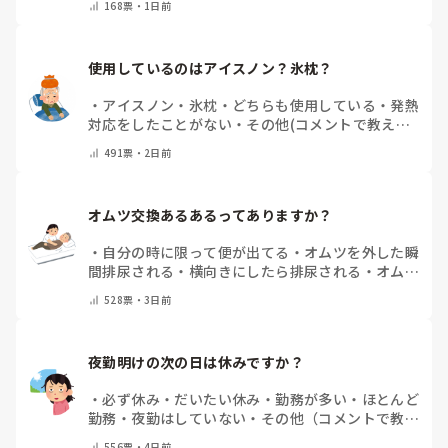
ケースもありました。
168
票・
1日前
いない
・
その他（コメントで教えてください）
使用しているのはアイスノン？氷枕？
・
アイスノン
・
氷枕
・
どちらも使用している
・
発熱
対応をしたことがない
・
その他(コメントで教えて
ください)
491
票・
2日前
オムツ交換あるあるってありますか？
・
自分の時に限って便が出てる
・
オムツを外した瞬
間排尿される
・
横向きにしたら排尿される
・
オムツ
のテープがよくちぎれている
・
パットにたっぷり収
528
票・
3日前
まっていると快感
・
その他（コメントで教えてくだ
さい）
夜勤明けの次の日は休みですか？
・
必ず休み
・
だいたい休み
・
勤務が多い
・
ほとんど
勤務
・
夜勤はしていない
・
その他（コメントで教え
てください）
556
票・
4日前