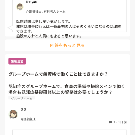
ike yan
介護福祉士, 有料老人ホーム
臥床時間は少し早い気がします。

離床は順番に行えば一番最初の人はそのくらいになるのは理解
できます。

施設の方針と人員にもよると思います。
回答をもっと見る
施設運営
グループホームで無資格で働くことはできますか？
認知症のグループホームで、食事の準備や掃除メインで働く
場合も認知症基礎研修以上の資格は必要でしょうか？

無資格でも大丈夫でしょうか？
グループホーム
きき
介護福祉士
3
・
9日前