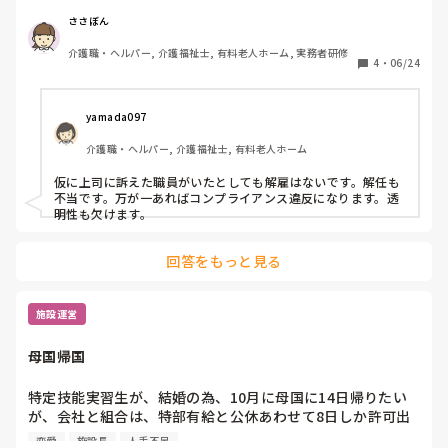
納得できなかった職員は施設長に訴えに行きます。

それが続いた時、主任や主任補佐は解雇される可能性がある
ささぼん
と思いますか？

介護職・ヘルパー, 介護福祉士, 有料老人ホーム, 実務者研修
私は解雇の前に解任ではとおもうのですが…

4
・
06/24
今、主任補佐なんですが、、
yamada097
介護職・ヘルパー, 介護福祉士, 有料老人ホーム
仮に上司に訴えた職員がいたとしても解雇はないです。解任も
不当です。万が一あればコンプライアンス違反になります。透
明性も欠けます。
回答をもっと見る
施設運営
母国帰国
特定技能実習生が、結婚の為、10月に母国に14日帰りたい
が、会社と組合は、特部有給と公休あわせて8日しか許可出
来ないと言われました。

恋愛
施設長
人手不足