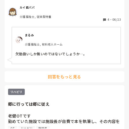
お祝い事の為なんとか14日、母国に帰る方法はありますか？

ただ、先月、技能実習生から特定技能実習生になった為、一
カイ君パパ
ヶ月母国に帰っています。
介護福祉士, 従来型特養
4
・
06/23
まるみ
介護福祉士, 有料老人ホーム
欠勤扱いしか無いのではないでしょうか…。
回答をもっと見る
リハビリ
郷に行っては郷に従え
老健OTです

勤めていた施設では施設長が自費で本を執筆し、その内容を
施設職員に読み合わせさせていました。

OT
リハビリ
施設長