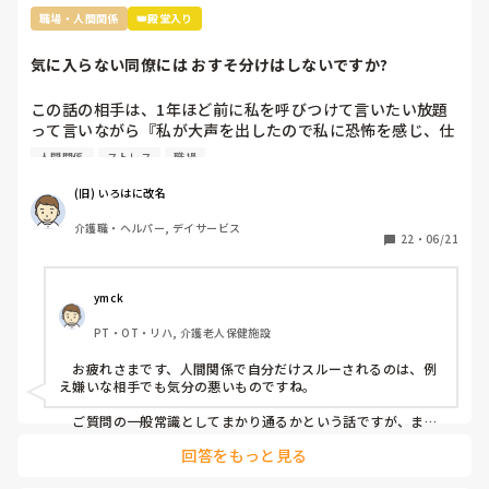
できるか、今一度模索してみてはいかがでしょうか。
職場・人間関係
👑殿堂入り
気に入らない同僚には おすそ分けはしないですか?
この話の相手は、1年ほど前に私を呼びつけて言いたい放題
って言いながら『私が大声を出したので私に恐怖を感じ、仕
事が一緒にできない』と因縁をつけてきた 看護師Nなんです
人間関係
ストレス
職場
が…

(旧) いろはに改名
当時、現場にいた関係者に事情聴取をした結果、 レクリエ
介護職・ヘルパー, デイサービス
ーションも止まらなかったし、誰も仲裁には来なかったので
22
・
06/21
思ったほど大声を出しているようには聞こえなかったという
結論がでたのに、この看護師『 周りがなんと言っても、私
は、あの時、大声を出されて恐怖を感じた』とずっと言い続
ymck
けていて、この話を境に、敵意というより憎悪をむき出しに
PT・OT・リハ, 介護老人保健施設
するようになってきました。

　お疲れさまです、人間関係で自分だけスルーされるのは、例
そんなある日のことです。看護師Nがどこかに旅行に行って
え嫌いな相手でも気分の悪いものですね。

きたのでお土産をみんなの連絡用のレターケースの中に入れ
あったんですが、私のところにだけ入っていなかったです
　ご質問の一般常識としてまかり通るかという話ですが、まか
り通りはするけど別の意味で良くないことだと思います。つま
ね。

回答をもっと見る
り、お土産誰に配るかは本人の自由ではありますが、特定の一
人だけのけ者にするのはハラスメントに相当するということで
まあ、もらったところでお礼を言わなきゃいけないと思うと