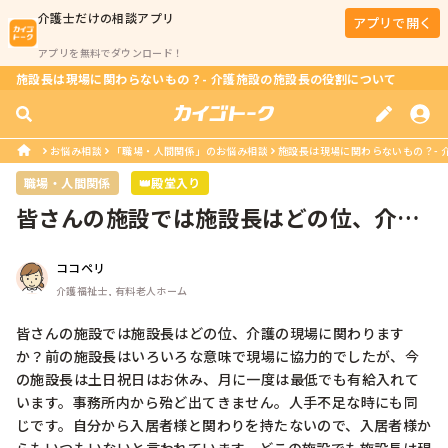
介護士
だけの相談アプリ
アプリで開く
アプリを無料でダウンロード！
施設長は現場に関わらないもの？- 介護施設の施設長の役割について
お悩み相談
「職場・人間関係」のお悩み相談
施設長は現場に関わらないもの？- 
職場・人間関係
👑殿堂入り
皆さんの施設では施設長はどの位、介護
の現場に関わりますか？前の施設長は...
ココペリ
介護福祉士, 有料老人ホーム
皆さんの施設では施設長はどの位、介護の現場に関わります
か？前の施設長はいろいろな意味で現場に協力的でしたが、今
の施設長は土日祝日はお休み、月に一度は最低でも有給入れて
います。事務所内から殆ど出てきません。人手不足な時にも同
じです。自分から入居者様と関わりを持たないので、入居者様か