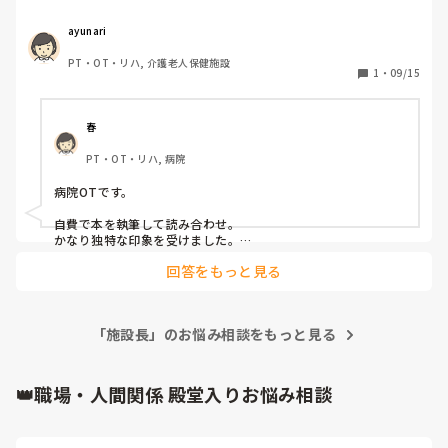
リハビリ職員には認知症を4段階に分けた理論を説き、それ
にそって関わりを持つようにとの指導がありました。

ayunari
何箇所か施設や病院に勤めたのですか、独自のカテゴリー分
PT・OT・リハ, 介護老人保健施設
けと関わり方の指導だったので最初は驚きました。

1
・
09/15
郷に行っては郷に従えで従ってはいたのですが、皆様、そん
なこと、ありますか？
春
PT・OT・リハ, 病院
病院OTです。

自費で本を執筆して読み合わせ。

かなり独特な印象を受けました。

回答をもっと見る
利用者の方々に害がなければ良いのかなーと思いながらも、分
け方と関わり方が知りたい気持ちもあります。

勤め先の病院はFIMについての解釈を「うちでは、こうしまし
「施設長」のお悩み相談をもっと見る
ょう。」というように設定しています。

上位スタッフがFIMの研修会へ定期的に行って、その都度更新
しています。
👑職場・人間関係 殿堂入りお悩み相談