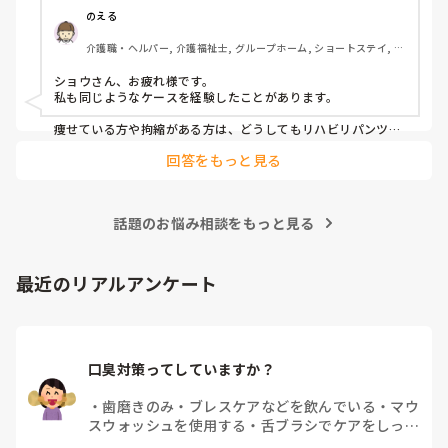
のえる
介護職・ヘルパー, 介護福祉士, グループホーム, ショートステイ, デ
イサービス, デイケア・通所リハ, 訪問介護, 小規模多機能型居宅介
護
ショウさん、お疲れ様です。

私も同じようなケースを経験したことがあります。

痩せている方や拘縮がある方は、どうしてもリハビリパンツと
身体の間に隙間ができやすく、そこから尿漏れしてしまうこと
回答をもっと見る
がありますよね。

私が勤務していた施設では、まずリハビリパンツやパッドの当
て方を見直していました。パッドがしっかり立ち上がっている
話題のお悩み相談をもっと見る
か、陰部にきちんとフィットしているかを確認するだけでも漏
れが改善することがありました。

それでも漏れが続く場合は、サイズが本当に合っているかを再
最近のリアルアンケート
検討したり、メーカーを変更して試すこともありました。同じ
Mサイズでもメーカーによってフィット感や股上、ギャザーの
形状が違うため、相性が良いものが見つかることもあります。

また、拘縮が強い方は姿勢や体位によって尿の流れ方も変わる
口臭対策ってしていますか？
ため、排泄後の状態を職員間で共有し、「どこから漏れている
のか」を確認しながら対策を考えていました。

・
歯磨きのみ
・
ブレスケアなどを飲んでいる
・
マウ
一度で解決することは少ないですが、オムツやパッドの種類、
スウォッシュを使用する
・
舌ブラシでケアをしっか
当て方、交換時間などを少しずつ見直していくことで改善した
りする
・
フリスクをかじる
・
自分の口臭は気にして