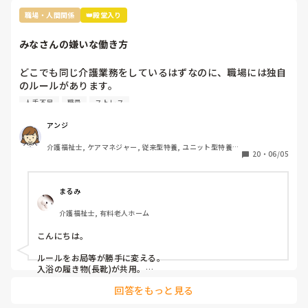
す。とはいえ「うっかり忘れてた」可能性も否定できません
貰わなくてよかったな。と思うのですが…

し、故意にのけ者にしていた証拠もないのが難しいですね。

職場・人間関係
👑殿堂入り
この件に関しては管理者宛に『私もどこかに行ってお土産を
　相手に合わせた対応をするということは、相手と同じレベル
みなさんの嫌いな働き方
になるということです。おっしゃる通り、ご自身はお相手をの
買ってきた場合、この看護師Nにはあげようとは思いません
け者にしない、ハラスメント加害者にならないことが大切だと
が、私が気に入らない職員には看護師Nがやったようにお土
思います。
どこでも同じ介護業務をしているはずなのに、職場には独自
産を配らなくてもいいのでしょうか』という内容(プラス、
のルールがあります。

いままでの私に対しての悪行についても一緒に…)について
その中でもみなさんが、これだけは嫌だと思う働き方はなん
の手紙を作っているところなんですが…

人手不足
職員
ストレス
でしょうか？

私は

たた、あくまで手紙(質問書)のなかのことで、私としては、
アンジ
連帯責任が強すぎる職場

たとえ気に入らない職員がいたとしてもみんなの目に見える
介護福祉士, ケアマネジャー, 従来型特養, ユニット型特養, 
働かない人のカバーが当たり前の職場

行為なので、他の職員もいい思いをしないと思うので、特定
20
・
06/05
居宅ケアマネ
個々の仕事の領域と責任が曖昧な職場

の気に入らない職員にお土産をお裾分けをしないということ
休みの日まで出勤がある職場

はしないつもりいますが、看護師Nがやった行為は 一般常識
家でやってきてと平気で仕事を渡される職場

としてまかり通るのでしょうか?

まるみ
介護福祉士, 有料老人ホーム
こんにちは。

ルールをお局等が勝手に変える。

入浴の履き物(長靴)が共用。

回答をもっと見る
が嫌ですw