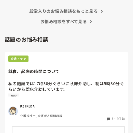
殿堂入りのお悩み相談をもっと見る
お悩み相談をすべて見る
話題のお悩み相談
介助・ケア
就寝、起床の時間について
私の施設では17時30分ぐらいに臥床介助し、朝は5時30分ぐ
らいから離床介助しています。

順番は当然、身体状態や体調面を考慮して決めています。そ
施設
れにしても、臥床時間も離床時間も早すぎる気がするのです
が、みなさんの施設は何時ごろから臥床、離床されてます
KZ IKEDA 
か？
介護福祉士, 介護老人保健施設
8
・
9日前