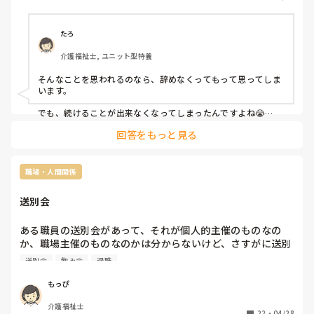
んありましたが、その分いろいろな経験をさせてもらいまし
た。振り返ってみると、本当にいろいろなことがあったなと
思います。退職することについては、利用者さんが悲しんで
たろ
しまうかもしれないから、伝えないようにと言われていま
介護福祉士, ユニット型特養
す。私自身も、わざわざ「辞めます」と伝えるつもりはあり
ません。それでも、もし私のことを覚えていてくれる利用者
そんなことを思われるのなら、辞めなくってもって思ってしま
さんがいたら嬉しいなと思ったり、ふと思い出してくれるこ
います。

とがあったらいいなと思ったりします。認知症のある高齢の
方が多いので、きっとすぐに忘れてしまうかもしれません。
でも、続けることが出来なくなってしまったんですよね😭

ならば、次のお仕事で(介護ではないかもしれませんけど...)頑
それでも一緒に過ごした時間が少しでも楽しい時間だったな
回答をもっと見る
張ったら良いのではないでしょうか？

ら嬉しいです。

退職することを決めたのに、利用者さまとの関係性に未練があ
これから先のことは分かりませんが、利用者さんたちがこれ
るなんて、、、、

職場・人間関係
からも元気に過ごしてくれたらいいなと思っています。考え
いまのお仕事が嫌いではないんですよね？

れば考えるほど名残惜しい気持ちもありますが、残り数日、
送別会
私はそんなオニギリさんとお仕事がしてみたいです。
最後まで自分なりに頑張りたいと思います。
ある職員の送別会があって、それが個人的主催のものなの
か、職場主催のものなのかは分からないけど、さすがに送別
会だし参加するべきだよね？

送別会
飲み会
退職
あまり職場の飲み会とか大人数での飲み会は苦手だけど、送
別会くらいは出ないといけない気がする…。

もっぴ
退職する人とはプライベートでは一切飲んだことないし遊ん
介護福祉士
だこともないけど、仕事ではよく話しかけてくれるし、いい
22
・
04/28