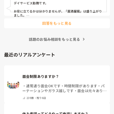
隔月： ランチのテイクアウトイベント

デイサービス勤務です。

その他： 季節ごとの定期的な行事(運動会や七夕など)

お役に立てるかは分かりませんが、「居酒屋風」は盛り上がり
ました。

ノンアルコール飲料に枝豆などのおつまみ、カラオケでデュエ
今の内容も喜ばれているのですが、最近少しマンネリ化して
回答をもっと見る
ットしたり…

きたなと感じており、新しく喜ばれるようなアイデアを探し
アルコールが入ってないのに「酔っちゃった」と雰囲気に呑ま
ています。

れてなのか、ほんのり顔が赤くなる方もいらっしゃいました。

企画の参考にさせていただきたいため、「うちは毎月こんな
参考になれば幸いです。

イベントをしている」「年〇回、こんな大型行事がある」
話題のお悩み相談をもっと見る
「マンネリ打破にこれが盛り上がった！」など、皆さんの施
あとは、寄せ植え(鉢にいくつかの苗を植える)やビンゴ大会な
設のリアルな内容やおすすめのレクをぜひ教えていただける
最近のリアルアンケート
と嬉しいです。

どうぞよろしくお願いいたします。
面会制限ありますか？
・
通常通り面会OKです
・
時間制限があります
・
パ
ーテーションやガラス越しです
・
面会は元々ありま
せん
・
その他（コメントで教えてください）
239
票・
残り6日
休み希望ってどうやって申請しますか？