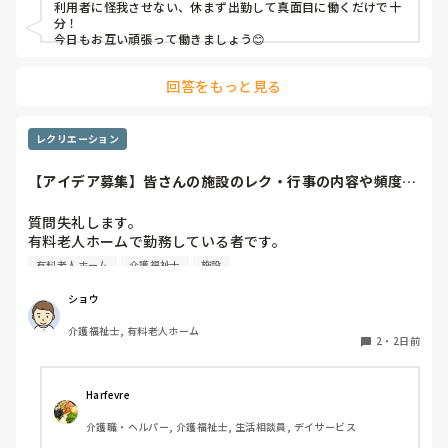
利用者に怪我させない、休まず出勤して真面目に働くだけで十
職員から見ての私は？って考えたら答えられる自信がないで
分！

す…

今日もお互い頑張って働きましょう😊
やだな、この自暴自棄…
回答をもっと見る
レクリエーション
【アイデア募集】皆さんの施設のレク・行事の内容や頻度を
教えてください
質問失礼します。

有料老人ホームで勤務している者です。

有料老人ホーム
介護福祉士
施設
他の施設様では、どのようなレクリエーションや行事を、ど
のくらいの頻度で行っているのか参考にさせていただきたく
ショウ
質問いたしました。

介護福祉士, 有料老人ホーム
うちの施設では現在、以下のような取り組みを行っていま
2
・
2日前
す。

毎月：「カフェ」と称して少し豪華なおやつとコーヒー・緑
Harfevre
茶等の提供、カレンダー作り

介護職・ヘルパー, 介護福祉士, 生活相談員, デイサービス