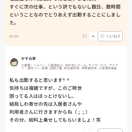
すぐに次の仕事、という訳でもないし数日、数時間
ということなのでとりあえず出勤することにしまし
た。
01/28
いいね 5
かすみ草
介護職・ヘルパー, 介護福祉士, 有料老人ホーム, デイサービス, デイケ
ア・通所リハ, 病院, 訪問介護, 初任者研修, 実務者研修, 小規模多機能型
居宅介護
私も出勤すると思います^ ^

気持ちは複雑ですが、このご時世

困ってる人はほっとけないし、

結局しわ寄せの先は入居者さんや

利用者さんに行きますからね（ ;  ; ）

その分、給料上乗せしてもらいましょ！笑