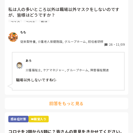
私は人の多いところ以外は職場以外マスクをしないのです
が、皆様はどうですか？

職場が近いと人の目も気になるところですが、マスクの息苦
マスク
コロナ
職場
しさが苦手で💦コロナにもなったこともないので、余計とり
たいんですよね、、
もも
従来型特養, 介護老人保健施設, グループホーム, 初任者研修
26
・
11/09
あろ
介護福祉士, ケアマネジャー, グループホーム, 障害福祉関連
職場以外しないですね💦
回答をもっと見る
感染症対策
👑殿堂入り
コロナを2類から5類に？皆さんの意見をきかせてください。