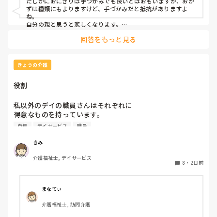
たしかにおにぎりは手づかみでも良いとはおもいますが、おか
ずは種類にもよりますけど、手づかみだと抵抗がありますよ
ね。

自分の親と思うと悲しくなります。

フルーツや温野菜とかならまだ良いでしょうけど。嚥下状態は
回答をもっと見る
どうなんでしょうか？とろみつけてたりするのを手づかみは抵
抗がありますね。
きょうの介護
役割
私以外のデイの職員さんはそれぞれに

得意なものを持っています。

自信
デイサービス
職員
裁縫や手作業など。

介助で言えば、要領よく動けたりと。

きみ
介護福祉士, デイサービス
今の私を振り返ってみたら…何も持っていないことが虚しく
8
・
2日前
なってきました…

利用者からは「素直に話聞いてくれる」・「言いやすい・頼
まなてぃ
みやすい」

介護福祉士, 訪問介護
って言われます。
