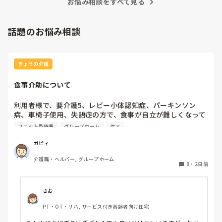
していただきたいですね…💦
お悩み相談をすべて見る
話題のお悩み相談
きょうの介護
食事介助について
利用者様で、要介護5、レビー小体認知症、パーキンソン
病、車椅子使用、失語症の方で、食事が自立が難しくなって
来ました。ご飯を、おにぎりにして、ご自分で手づかみで食
ユニット型特養
グループホーム
ケア
べてもらおうと、幼児が食べるくらいのおにぎりにしてま
す。食べられる時とスプーンを使っても難しい時がありま
ガビィ
す。おかずも、おにぎり同様、手づかみでたべてもらってる
介護職・ヘルパー, グループホーム
時があるのですが、難しい時は、職員が介助しています。ご
8
・
2日前
飯は、おにぎりで手づかみでもいいのかなと思いますが、お
かずの手づかみは、どうかなと思うのですが、皆さんはどう
思われますか？私は、自分の母親が手づかみで食べてるのを
さお
見たら、悲しくなります…職員さん、介助して下さいと思っ
PT・OT・リハ, サービス付き高齢者向け住宅
てしまいます…