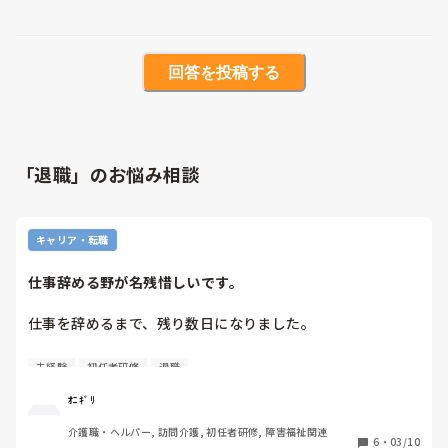
回答を投稿する
「退職」のお悩み相談
キャリア・転職
仕事辞める野が名残惜しいです。
仕事を辞めるまで、残り数日になりました。

介護未経験で4月に入社して、気づけばもうすぐ1年になりま
未経験
初任者研修
退職
す。  前のところで7か月、転勤して今のところで4か月働き
ました。

ｵﾆｷﾞﾘ
介護職・ヘルパー, 訪問介護, 初任者研修, 障害福祉関連
最初は分からないことだらけで、不安や大変なこともたくさ
6
・
03/10