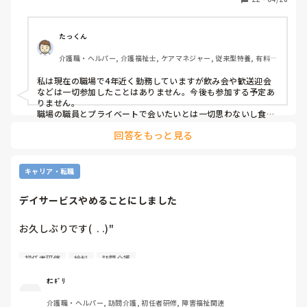
人ではあるから。

行った方がいいか？
たっくん
介護職・ヘルパー, 介護福祉士, ケアマネジャー, 従来型特養, 有料老
人ホーム, ショートステイ
私は現在の職場で4年近く勤務していますが飲み会や歓送迎会
などは一切参加したことはありません。今後も参加する予定あ
りません。

職場の職員とプライベートで会いたいとは一切思わないし食事
をしたいとも思わないです。
回答をもっと見る
キャリア・転職
デイサービスやめることにしました
お久しぶりです(  . .)"

色々とあり3月中旬にデイサービスをやめることにしまし
初任者研修
給料
訪問介護
た。

ｵﾆｷﾞﾘ
4月から重度訪問介護で勤務予定です。

介護職・ヘルパー, 訪問介護, 初任者研修, 障害福祉関連