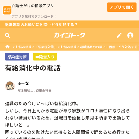
介護士
だけの相談アプリ
アプリで開く
アプリを無料でダウンロード！
退職延期のお願いに困惑…どう対処する？
お悩み相談
「感染症対策」のお悩み相談
退職延期のお願いに困惑…どう対処する
感染症対策
👑殿堂入り
有給消化中の電話
ふーな
介護福祉士, 従来型特養
退職のため今月いっぱい有給消化中。

しかし、今日上司から電話があり家族がコロナ陽性になり出ら
れない職員がいるため、退職日を延長し来月中頃まで出勤して
ほしいと…。

困っているのを助けたい気持ちと人間関係で辞めるため行きた