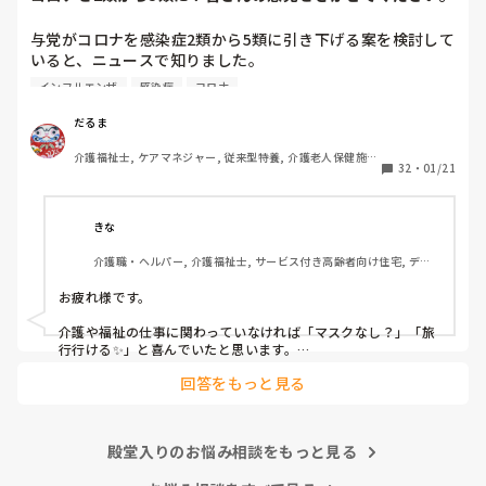
与党がコロナを感染症2類から5類に引き下げる案を検討して
いると、ニュースで知りました。

季節性インフルエンザと同じ扱いになるということですが、
インフルエンザ
感染症
コロナ
コロナはインフルエンザと違って、感染力が桁違いですし、
季節を問わず流行しますし、罹患しても治療薬がないので、
だるま
今よりも感染対策が緩和されるかもしれないことに不安しか
介護福祉士, ケアマネジャー, 従来型特養, 介護老人保健施
ありません。

32
・
01/21
設, ユニット型特養
皆さんは、どうお考えでしょうか？
きな
介護職・ヘルパー, 介護福祉士, サービス付き高齢者向け住宅, デイ
サービス, 病院, 訪問介護, 小規模多機能型居宅介護
お疲れ様です。

介護や福祉の仕事に関わっていなければ「マスクなし？」「旅
行行ける✨」と喜んでいたと思います。

回答をもっと見る
しかし、介護職でクラスターや命を落とされる方を目の当たり
にし、感染者が増え人手不足になる現場にいると、早まった判
断だと感じます。

殿堂入りのお悩み相談をもっと見る
インフルエンザと同等？

ワクチン接種や治療費の自己負担などきちんと見極めてからに