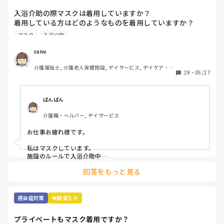
入浴介助の際マスクは着用していますか？

着用している方はどのようなものを着用していますか？

マスク
入浴介助
窓のない浴室で換気扇をつけてもサウナ状態でしんどいです
😓アドバイスください！
sunu
介護福祉士, 介護老人保健施設, デイサービス, デイケア・通
29
・
05/27
所リハ
ばんばん
介護職・ヘルパー, デイサービス
お仕事お疲れ様です。

私はマスクしています。

施設のルールで入浴介助中

息苦しい時は外してもよいと

回答をもっと見る
なっていますが、

なんとなく水飛沫とか飛んでくるのが嫌で

マスクしています。

使い捨てのマスクなので

感染症対策
👑殿堂入り
参考にならないかもですが、、、

その中でも冷感マスクを使用しています。

プライベートもマスク着用ですか？
気持ち少し暑さがマシな気がします。