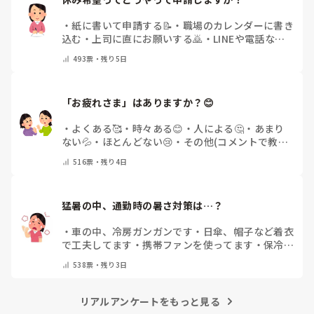
・
紙に書いて申請する📝
・
職場のカレンダーに書き
込む
・
上司に直にお願いする🙇
・
LINEや電話など
で申請する
・
その他（コメントで教えてください）
493
票・
残り5日
「お疲れさま」はありますか？😊
・
よくある🥰
・
時々ある😊
・
人による🤔
・
あまり
ない💦
・
ほとんどない😢
・
その他(コメントで教え
てください)
516
票・
残り4日
猛暑の中、通勤時の暑さ対策は…？
・
車の中、冷房ガンガンです
・
日傘、帽子など着衣
で工夫してます
・
携帯ファンを使ってます
・
保冷剤
を持ち運んでいます
・
特に暑さ対策はしていませ
538
票・
残り3日
ん
・
その他（コメントで教えて下さい）
リアルアンケートをもっと見る