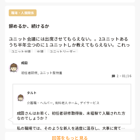
職場・人間関係
辞めるか、続けるか
ユニット会議には出席させてもらえない。。2ユニットある
うち半年立つのに１ユニットしか教えてもらえない。これっ
てリーダー及び会社に嫌われているという事でしょうか？
ユニット会議
会議
ユニットリーダー
成田
初任者研修, ユニット型特養
2
・
01/16
タルト
介護職・ヘルパー, 有料老人ホーム, デイサービス
成田さんはお若く、初任者研修取得後、未経験で入職された方
なのでしょうか？

私の職場では、そのような新人を過度に温存し、大事に育てて
いく方針です。まるでかつてのどこかの野球選手のように😅

回答をもっと見る
昨今そのような方針の職場が増えているのかなと。
