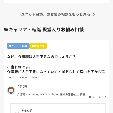
理由は、いきなりたくさん仕事を与えるとすぐに辞めてしまう
からだそうです。

「ユニット会議」のお悩み相談をもっと見る
成田さんが積極的に、そろそろもう1つのユニットについても
経験したい、会議に出席して学びたいと上司に伝え、そのリア
クションで判断しても良いのではないでしょうか。

👑キャリア・転職 殿堂入りお悩み相談
もし嫌われてたらもっと辛い事をされてそうですけどね…
キャリア・転職
👑殿堂入り
なぜ、介護職は人手不足なのでしょうか？
お疲れ様です。

介護職が人手不足になっていると考えられる理由を下から選
んで下さい

新卒
未経験
残業
①給与が低いから。

②利用者に叩かれるなど危険があるから。

くまきち
③他業種に転職できるスキルがつかなさそうだから。

介護職・ヘルパー, ケアマネジャー, 精神保健福祉士, 初任者
④職場の立地が悪いところが多いから。

57
・
07/02
研修, 実務者研修, 障害福祉関連, 障害者支援施設, 社会福祉
⑤報酬が国次第だから。

士
⑥施設を作りすぎているから。

⑦時間外労働が多いから。

かもねぎ