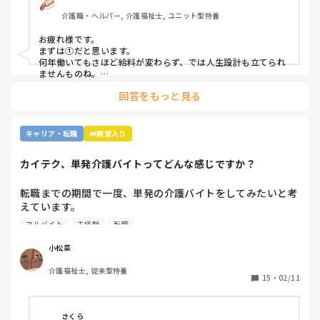
⑧介護の業界人が綺麗事しか言わないから。

介護職・ヘルパー, 介護福祉士, ユニット型特養
⑨人がいないのに新卒を優遇するから。

⑩未経験可の求人しかないから。

お疲れ様です。

11マネジメント層がまともでないから。

まずは①だと思います。

12その他

何年働いてもさほど給料が変わらず、では人生設計も立てられ
ませんものね。

特に若い方の選択肢からは、まず外れてしまう…
回答をもっと見る
キャリア・転職
👑殿堂入り
カイテク、単発介護バイトってどんな感じですか？
転職までの期間で一度、単発の介護バイトをしてみたいと考
えています。

ですが単発バイトを求めてるってことはそれなりに忙しい施
アルバイト
未経験
転職
設…経験ない足手まといはダメか…？など考えてしまい、な
かなか踏み出せずにいます。

小松菜
介護福祉士, 従来型特養
もし経験ある方いらっしゃいましたら、どんな感じだったか
15
・
02/11
教えてください。
さくら