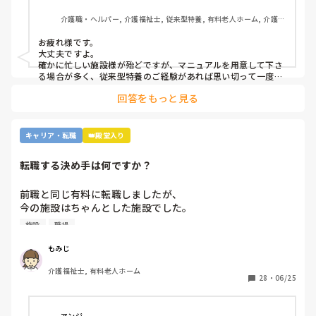
介護職・ヘルパー, 介護福祉士, 従来型特養, 有料老人ホーム, 介護老
人保健施設, グループホーム, デイサービス, 訪問介護, 初任者研修, 
実務者研修, ユニット型特養, 障害者支援施設
お疲れ様です。

大丈夫ですよ。

確かに忙しい施設様が殆どですが、マニュアルを用意して下さ
る場合が多く、従来型特養のご経験があれば思い切って一度働
かれる事をおすすめします。

回答をもっと見る
施設様のレビューが書かれているので、参考になさると良いか
と思います。
キャリア・転職
👑殿堂入り
転職する決め手は何ですか？
前職と同じ有料に転職しましたが、

今の施設はちゃんとした施設でした。

施設
職場
前職は施設長にパワハラを受けて

いつもご機嫌を伺うみたいなとこが

もみじ
あり、機嫌が悪いと理不尽に叱られる

介護福祉士, 有料老人ホーム
みたいなとこがあり凹んだりしてました。

28
・
06/25
6月入社して最初は違い過ぎる事ばかりで

戸惑い、仕事を覚えるのが大変でしたが、

アンジ