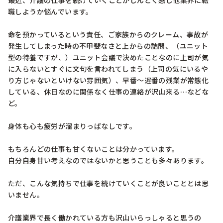
最近、介護の仕事を続けていくことがしんどく感じ他業界に転
職しようか悩んでいます。

命を預かっているという責任、ご家族からのクレーム、事故が
発生してしまった時の不甲斐なさと上からの詰問、（ユニット
型の特養ですが、）ユニット会議で決めたことなのに上司が気
に入らないとすぐに文句を言われてしまう（上司の気にいるや
り方じゃないといけない雰囲気）、早番〜遅番の残業が常態化
している、休日なのに関係なく仕事の連絡が沢山来る…などな
ど。

身体も心も疲労が溜まりっぱなしです。

もちろんどの仕事も甘くないことは分かっています。

自分自身甘い考えなのではないかと思うことも多々あります。

ただ、こんな気持ちで仕事を続けていくことが良いこととは思
いません。

介護業界で長く働かれている方も沢山いらっしゃると思うの