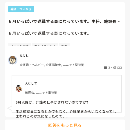
雑談・つぶやき
６月いっぱいで退職する事になっています。主任、施設長に
は伝えてあります...
６月いっぱいで退職する事になっています。

主任、施設長には伝えてありますがユニットの職員にはまだ
ユニット会議
カンファレンス
別れ
言っていません。

たけし
先日のユニット会議にて、入居者様のデスカンファレンスが
介護職・ヘルパー, 介護福祉士, ユニット型特養
あり、ターミナルケアて学んだこと入居者様との思い出をユ
2
・
03/22
ニット職員や主任、看護主任、相談たちと語り合いました。

あれほど嫌だったユニット会議の時間がとても優しい時間に
人として
感じました。

無資格, ユニット型特養
家庭の事情に加え、日々の業務や職員との人間関係にも疲
6月以降は、介護の仕事はされないのですか❓

れ、辞めることを決意した介護の仕事ですが、久しぶりにこ
の仕事をしてきた事を誇らしく感じましたし、ターミナルケ
生活相談員になるとかでもなく、介護業界からいなくなってし
アに関わったこの数日間はユニット職員同士の会話も増え、
今まで以上にお互いに声をかけ合って助け合う姿を見る事が
回答をもっと見る
できました。
