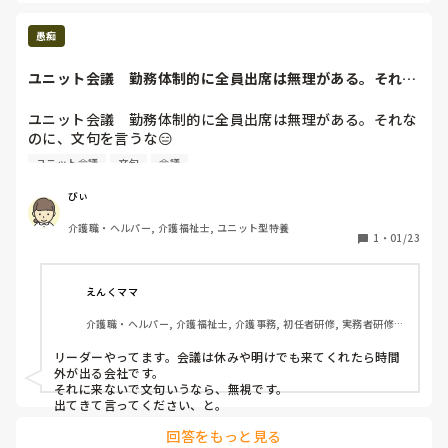
色々な事がありましたが、一年間今のユニットのメンバーで
愚痴
やってこれた事が本当に良かったと思います。

ユニット会議　勤務体制的に全員出席は無理がある。それな
そして、同時に申し訳ない気持ちでいっぱいです。

のに、文句を言う...
ユニット会議　勤務体制的に全員出席は無理がある。それな
約10年間携わってきたこの仕事とお別れするのは今では切な
のに、文句を言うな😑

く感じていますが、残り3ヶ月くいの残らないようやってい
わざとあなたを外しているわけじゃないのにさ😑

ユニット会議
文句
会議
てかお局の意見でなんでも決めないといけないの？！それっ
ておかしくない？！それしたら、あんたが上やって仕切って
びぃ
よ😑
介護職・ヘルパー, 介護福祉士, ユニット型特養
1
・
01/23
えんくママ
介護職・ヘルパー, 介護福祉士, 介護事務, 初任者研修, 実務者研修, 
ユニット型特養
リーダーやってます。会議は休みや明けでも来てくれたら時間
外が出る会社です。

それに来ないで文句いうなら、無視です。

出てきて言ってください、と。
回答をもっと見る