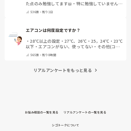
た点のみ勉強してます📖
・
特に勉強していません
・
その他（コメントで教えてください）
536
票・
残り1日
エアコンは何度設定ですか？
・
28℃以上の設定
・
27℃、26℃
・
25，24℃
・
23℃
以下
・
エアコンがない、使ってない
・
その他(コメ
ントで教えてください)
565
票・
残り8時間
リアルアンケートをもっと見る
お悩み相談の一覧を見る
リアルアンケートの一覧を見る
シゴトークについて