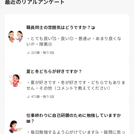
最近のリアルアンケート
職員同士の雰囲気はどうですか？🤝
・
とても良い🥰
・
良い😊
・
普通🌿
・
あまり良くな
い💭
・
険悪😢
233
票・
残り3日
夏と冬どちらが好きですか？
・
夏が好きです
・
冬が好きです
・
どちらでもありま
せん
・
その他（コメントで教えてください）
472
票・
残り2日
仕事終わりに自己研鑽のために勉強していますか
📖？
・
毎日勉強するよう心がけています📝
・
疑問に思っ