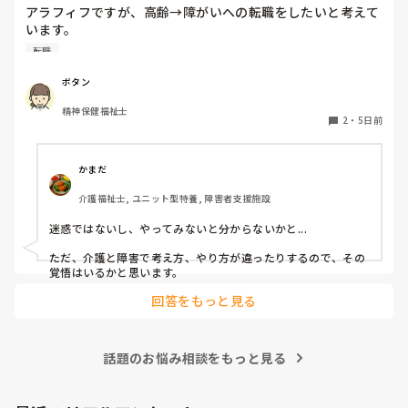
の速さの方を組み合わせたりしてます。順番も一番に入りたい
アラフィフですが、高齢→障がいへの転職をしたいと考えて
方がいるので、週によって一番と二番を入れ換えたりしてま
います。

す。決め方は職員によってバラバラなので決まりはありませ
覚えも悪くなって来てきますが、経験者の方、どう思われま
ん。
転職
すか？

やはり迷惑でしょうか？
ボタン
精神保健福祉士
2
・
5日前
かまだ
介護福祉士, ユニット型特養, 障害者支援施設
迷惑ではないし、やってみないと分からないかと...

ただ、介護と障害で考え方、やり方が違ったりするので、その
覚悟はいるかと思います。
回答をもっと見る
話題のお悩み相談をもっと見る