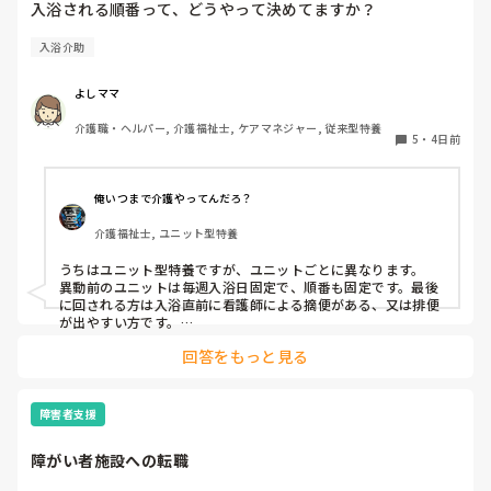
入浴される順番って、どうやって決めてますか？
入浴介助
よしママ
介護職・ヘルパー, 介護福祉士, ケアマネジャー, 従来型特養
5
・
4日前
俺いつまで介護やってんだろ？
介護福祉士, ユニット型特養
うちはユニット型特養ですが、ユニットごとに異なります。

異動前のユニットは毎週入浴日固定で、順番も固定です。最後
に回される方は入浴直前に看護師による摘便がある、又は排便
が出やすい方です。

最初に入る方は、待てない方や一番に入浴してその後すぐ臥床
回答をもっと見る
が必要な方など。胃ろうの方は看護師がこの時間までには入浴
終わらせてよっていう暗黙の了解があるので、順番はほぼ固定
です。個浴も特浴もです。

障害者支援
今のユニットでは毎週シフトとにらめっこして、職員の人数配
置から入浴の利用者を決めてます。特浴はメンツも順番も固定
障がい者施設への転職
なので変更はほぼないです。たまに病院受診で前後します。

個浴では、こだわりがありすぎて時間かかる方と烏の行水並み