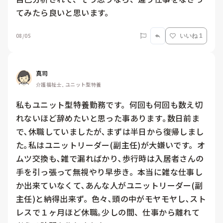
てみたら良いと思います。
08/05
いいね 1
真司
介護福祉士, ユニット型特養
私もユニット型特養勤務です。何回も何回も数え切
れないほど辞めたいと思った事あります｡数日前ま
で､休職していましたが､まずは半日から復帰しまし
た｡私はユニットリーダー(副主任)が大嫌いです。オ
ムツ交換も､雑で漏ればかり､歩行時は入居者さんの
手を引っ張って無視やり早歩き。本当に雑な仕事し
か出来ていなくて､あんな人がユニットリーダー(副
主任)と納得出来ず。色々､頭の中がモヤモヤし､スト
レスで１ヶ月ほど休職｡少しの間、仕事から離れて