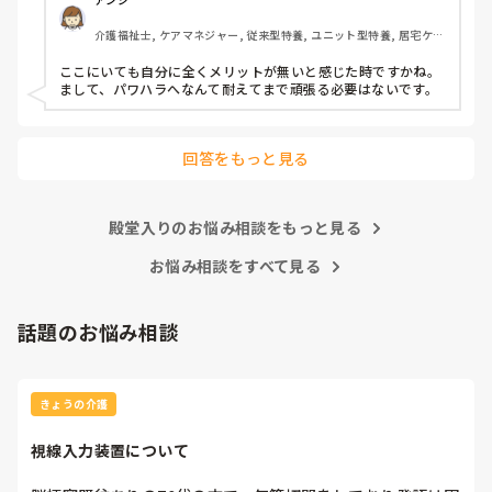
介護の仕事だけに集中出来る今の職場は

介護福祉士, ケアマネジャー, 従来型特養, ユニット型特養, 居宅ケア
有難いなと感謝しています。

マネ
ここにいても自分に全くメリットが無いと感じた時ですかね。

皆さんの転職する決め手は何ですか？

まして、パワハラへなんて耐えてまで頑張る必要はないです。
あとこの場を借りてお礼を言わせて下さい。

以前アドバイス頂いた方本当にありがとう

回答をもっと見る
ございました。

殿堂入りのお悩み相談をもっと見る
お悩み相談をすべて見る
話題のお悩み相談
きょうの介護
視線入力装置について