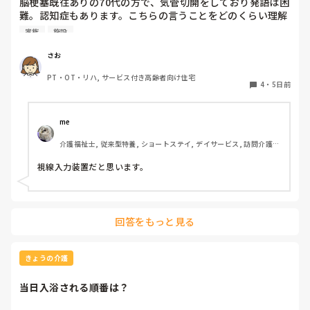
脳梗塞既往ありの70代の方で、気管切開をしており発語は困
難。認知症もあります。こちらの言うことをどのくらい理解
しているかは不明ですが、問いかけに頷くことはよくありま
家族
施設
す。息子さんが熱心な方で、施設の方にもほぼ毎日面会に来
られます。この前ケアマネの方からお話しを聞いたら、視線
さお
入力装置？を導入したいと息子さんがおっしゃっているそう
PT・OT・リハ, サービス付き高齢者向け住宅
です。そこで、施設などで実際使われている利用者の方がい
4
・
5日前
らっしゃいましたら、どんな感じなのか、どのくらい使いこ
なせるものなのかお聞きしたいです。
me 
介護福祉士, 従来型特養, ショートステイ, デイサービス, 訪問介護, 
ユニット型特養
視線入力装置だと思います。
回答をもっと見る
きょうの介護
当日入浴される順番は？