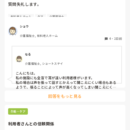
質問失礼します。

耳が遠く、目もあまり見えていない利用者様への声かけにつ
有料老人ホーム
ケア
介護福祉士
いて質問です。

現在、私は「大きな声で、ゆっくり耳元でお話しする」とい
ショウ
う方法で対応しています。

介護福祉士, 有料老人ホーム
聞き取れると安心していただける方なので何とか理解しても
4
・
2日前
らっているのですが、毎日のことなのでかなり喉に負担がか
かり、痛めてしまうことがあります。

なる
みなさんの職場で、このような方と関わる際に工夫している
介護福祉士, ショートステイ
ことや、喉に負担をかけずに意思疎通ができる良い方法など
があればぜひ教えていただきたいです。

こんにちは。

私の施設にも全盲で耳が遠い利用者様がいます。

よろしくお願いします。
私の場合は声を張って話すとかえって聞こえにくい場合もある
ようで、張ることによって声が高くなってしまい聞こえにくい
のだと思います。その為少しトーンを落とし話しかけるように
回答をもっと見る
しています。

なかなか対応が難しいですよね💦
介助・ケア
利用者さんとの信頼関係