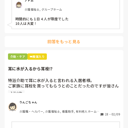
アトム
介護福祉士, グループホーム
時間的にも１日４人が限度でした

10人は大変！
回答をもっと見る
介助・ケア
👑殿堂入り
耳に水が入るから耳栓⁉︎
特浴介助で耳に水が入ると言われる入居者様。

ご家族に耳栓を買ってもらうとのことだったのですが皆さん
どう思われますか？

入浴介助
まずは水が入らないように介助を工夫するのが先なのではと
思ったのですがパートなためあまり強く言えず…

りんごちゃん
また洗髪後どうやら耳を拭いてない様子。あとから耳を拭い
介護職・ヘルパー, 介護福祉士, 看護助手, 有料老人ホーム, 
て欲しいと言われて拭くととても汚いのですが、耳栓よりも
28
・
02/09
サービス付き高齢者向け住宅, 病院, 初任者研修, 実務者研
まず耳拭くのが先なのではと…

修, ユニット型特養
耳栓の管理も大変だと思いますし（衛生的に消毒なども必要