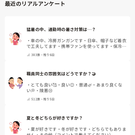
最近のリアルアンケート
猛暑の中、通勤時の暑さ対策は…？
・
車の中、冷房ガンガンです
・
日傘、帽子など着衣
で工夫してます
・
携帯ファンを使ってます
・
保冷剤
を持ち運んでいます
・
特に暑さ対策はしていませ
383
票・
残り6日
ん
・
その他（コメントで教えて下さい）
職員同士の雰囲気はどうですか？🤝
・
とても良い🥰
・
良い😊
・
普通🌿
・
あまり良くな
い💭
・
険悪😢
512
票・
残り5日
夏と冬どちらが好きですか？
・
夏が好きです
・
冬が好きです
・
どちらでもありま
せん
・
その他（コメントで教えてください）