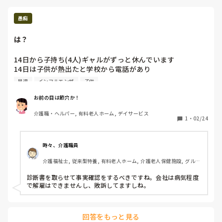
愚痴
は？
14日から子持ち(4人)ギャルがずっと休んでいます

14日は子供が熱出たと学校から電話があり

早退それから本人がインフルになり、子供の熱だのなんだの
早退
インフルエンザ
子供
で23日までの予定でした

しかしーーーー

お前の目は節穴か！
今日24日また子供が熱出たと

介護職・ヘルパー, 有料老人ホーム, デイサービス
お休みしますと連絡がありました笑

1
・
02/24
やる気あるんですかね？www

時々、介護職員
この方

介護福祉士, 従来型特養, 有料老人ホーム, 介護老人保健施設, グルー
プホーム, ユニット型特養, 小規模多機能型居宅介護
今子どもが熱出したんじゃ

診断書を取らせて事実確認をするべきですね。会社は病気程度
また自分自身に移るかもしれんやん

で解雇はできませんし、敗訴してますしね。
回答をもっと見る