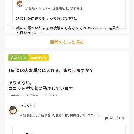
介護職・ヘルパー, 介護福祉士, 訪問介護
別に何か問題でも？って感じですね。

顔にご飯ついたままの状態にしなきゃそれでいいって、結果だ
と思います。

回答をもっと見る
私お風呂専属でバイトしてるんですけど、お風呂の時に顔にカ
レーつけた人とかいますもん。

あーやってくれなかったんだなって。スプーンでぬぐったりそ
介助・ケア
👑殿堂入り
んなことすら、やらないのかね、酷いスタッフとか思いなが
ら。

1日に10人お風呂に入れる、ありえますか？
机上の空論、理想論、いちいち腹立ててもしょうがない。
ありえない。

ユニット型特養に勤務しています。

人手不足で入浴のない日があるため、今度1日に10人入れて
機械浴
人手不足
入浴介助
下さいとリーダーから言われました。

午前中に5人、午後から1人助っ人つけるので5人入れて下さ
カスミソウ
いとのことです。

介護福祉士, 介護事務, 初任者研修, 実務者研修, ユニット型
ここはほぼ全員寝たきりの方ですよ。ありえますか？

48
・
04/05
特養