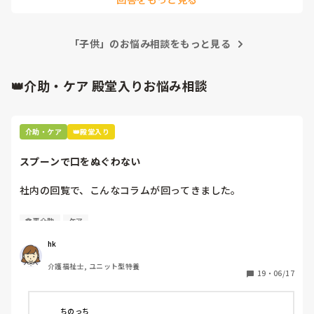
もだいぶ違うなと感じています。

あとは、帰宅してすぐ育児に入る前に5〜10分だけでも一人の
「子供」のお悩み相談をもっと見る
時間をつくるようにすると、気持ちがリセットしやすいです。

完璧にやろうとせず、「今日は余裕ないな」と思ったら最低限
でOKと割り切るのも大事かなと思っています。

👑介助・ケア 殿堂入りお悩み相談
あと、甘いものを少し食べる（チョコを一口とか）だけでも、
気持ちが少し落ち着いたりします😊
介助・ケア
👑殿堂入り
スプーンで口をぬぐわない
社内の回覧で、こんなコラムが回ってきました。

[スプーンで口をぬぐわない]

食事介助
ケア
自分やっちゃってるなと思いました。

hk
皆さんはどうですか⁇
介護福祉士, ユニット型特養
19
・
06/17
ちのっち