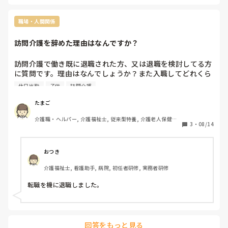
職場・人間関係
訪問介護を辞めた理由はなんですか？
訪問介護で働き既に退職された方、又は退職を検討してる方
に質問です。理由はなんでしょうか？また入職してどれくら
いの期間で辞められましたか？

休日出勤
子供
訪問介護
私はずっと施設勤務(約10年)だった所から初めて訪問介護に
転職し間もなく1年が経とうとしています。(常勤ヘルパーで
たまご
す)色んな事があり、辞めようか迷っていますが訪問の業界
介護職・ヘルパー, 介護福祉士, 従来型特養, 介護老人保健施
を知らない為決断が出来ません。皆様の声を参考にさせてく
3
・
08/14
設, グループホーム, デイサービス, 訪問介護
ださい。私の１番の理由は休日出勤が増え娘との時間が取れ
なくなって来ている事です。
おつき
介護福祉士, 看護助手, 病院, 初任者研修, 実務者研修
転職を機に退職しました。
回答をもっと見る