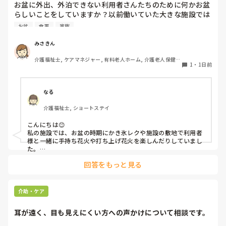
お盆に外出、外泊できない利用者さんたちのために何かお盆
らしいことをしていますか？以前働いていた大きな施設では
実際に住職さんを呼びご焼香できるようにそれ用のスペース
お盆
食事
家族
を毎年設けていました。それ以外は、食事内容が変わる、家
族が面会に来る…などでした。お盆まであと少しです。何か
みさきん
していることがあればぜひシェアよろしくお願いします。
介護福祉士, ケアマネジャー, 有料老人ホーム, 介護老人保健施
1
・
1日前
設, グループホーム, 病院
なる
介護福祉士, ショートステイ
こんにちは😊

私の施設では、お盆の時期にかき氷レクや施設の敷地で利用者
様と一緒に手持ち花火や打ち上げ花火を楽しんだりしていまし
た。

みさきんさんの住職さんを呼んでご焼香できる機会があるのは
回答をもっと見る
利用者様にとっても良い経験にもなりますね！
介助・ケア
耳が遠く、目も見えにくい方への声かけについて相談です。