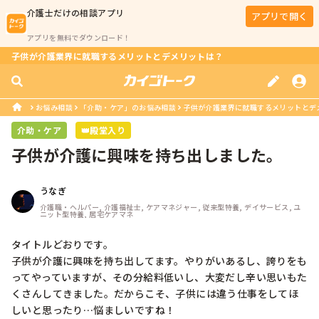
介護士
だけの相談アプリ
アプリで開く
アプリを無料でダウンロード！
子供が介護業界に就職するメリットとデメリットは？
お悩み相談
「介助・ケア」のお悩み相談
子供が介護業界に就職するメリットとデ
介助・ケア
👑殿堂入り
子供が介護に興味を持ち出しました。
うなぎ
介護職・ヘルパー, 介護福祉士, ケアマネジャー, 従来型特養, デイサービス, ユ
ニット型特養, 居宅ケアマネ
タイトルどおりです。

子供が介護に興味を持ち出してます。やりがいあるし、誇りをも
ってやっていますが、その分給料低いし、大変だし辛い思いもた
くさんしてきました。だからこそ、子供には違う仕事をしてほ
しいと思ったり…悩ましいですね！
