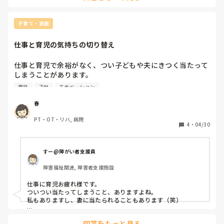
子育て・家庭
仕事と育児の気持ちの切り替え
仕事と育児で余裕がなく、つい子どもや夫にきつく当たって
しまうことがあります。

気持ちを切り替えるためにしていることがあれば教えていた
育児
子供
モチベーション
だきたいです
春
PT・OT・リハ, 病院
4
・
04/30
すー@障がい者支援員
障害福祉関連, 障害者支援施設
仕事に育児お疲れ様です。

ついつい当たってしまうこと、ありますよね。

私もありますし、妻に当たられることもあります（笑）

気持ちの切り替えとしては、

回答をもっと見る
一度その場を離れる（トイレに行く・別の部屋に行く）だけで