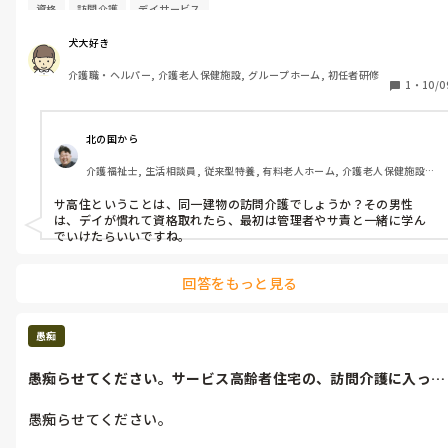
訪問介護には入れません。しかし、最初の介護経験施設の為、何
そろかなとは、思っています。

資格
訪問介護
デイサービス
もまだできません。資格なしの、先輩スタッフに聞いてるのです
が、まだ、何もできないと言われています。いつに、なれば訪問
うんうん、辛いね。苦しいね。でも大丈夫だよ。そばにいるから
犬大好き
介護に、入れるのだろうと、思っています。

ね。又くるからね。うんうん。大丈夫。

介護職・ヘルパー, 介護老人保健施設, グループホーム, 初任者研修
1
・
10/0
今日、私も訪問介護に、入らないといけないんですかと、聞かれ
うん。ありがとうねと、言ってくれます。

たけど、

優しくて、ありがとうねと、いつも言ってくれる利用者です。
北の国から
いつかは、そうなります。資格なしは、訪問介護に、入れないの
介護福祉士, 生活相談員, 従来型特養, 有料老人ホーム, 介護老人保健施設, 
で、資格ありでないと、訪問介護はできないんですよ。

サービス付き高齢者向け住宅, デイサービス, デイケア・通所リハ, 訪問介
護, ユニット型特養, 障害者支援施設, 訪問入浴
サ高住ということは、同一建物の訪問介護でしょうか？その男性
そうなんですか？

は、デイが慣れて資格取れたら、最初は管理者やサ責と一緒に学ん
でいけたらいいですね。
はい、しかし訪問介護は、全て1人です。全て1人で回す事ができ
ないと、訪問介護には入れません。

回答をもっと見る
えっ🤯、全て1人？

愚痴
はい、入浴介助も、トランスもリネン交換も全てほとんど1人で
すね。

愚痴らせてください。サービス高齢者住宅の、訪問介護に入って
ます。16時...
デイサービスは、助けがきてくれるけど、訪問介護は、基本全て
愚痴らせてください。

1人なんですよ。まー、最初の施設だから、デイサービスが慣れ
るまで、訪問介護は入れないので、慣れるまでゆっくり覚えてい