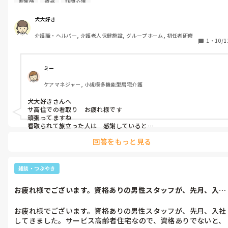
てくれてるみたいだが。

看護師
資格
訪問介護
す。現在、看取り介護の人が、います。亡くなってから、観に来
る資格なしスタッフ。居室の匂いも、血便が出てるので、凄い匂
いてーよ。
犬大好き
いがしてます。しかし、窓はすぐ閉めないといけない。看護師さ
介護職・ヘルパー, 介護老人保健施設, グループホーム, 初任者研修
んも、すっごい匂いしてるよね。

1
・
10/1
そうなんです。血の匂いが充満して、うってくるけど、行かない
わけにはいかないし。正直、こっちの体調が、やられますよね。

ミー
ケアマネジャー, 小規模多機能型居宅介護
そうそう、相当な精神力持っていかないとこっちの体調と、吐き
気がでるよね。

犬大好きさんへ

サ高住での看取り　お疲れ様です

そう、行く前に、精神力スウィッチみたいなの持たないと、正直
頑張ってますね

こっちが、油断すると吐く。

看取られて旅立った人は　感謝していると

思います

回答をもっと見る
文面から　優しさが滲み出ていますよ

看護師さんと、きっついなーと、言ってました。

あなたの介護を受ける人は幸せです
訪問介護の、記録などはできないかもしれないけど、その利用者
雑談・つぶやき
を見ていて思う事は、デイサービスでやってる事は、水分補給な
ど、できないのだろうか。資格なしの人が、できなくても、顔く
お疲れ様でございます。資格ありの男性スタッフが、先月、入社
らい見にきてやれよと、つくづく思う。

してきました...
お疲れ様でございます。資格ありの男性スタッフが、先月、入社
その利用者は、苦しい、もう嫌だーーーー。殺して。死にたい。
してきました。サービス高齢者住宅なので、資格ありでないと、
もう生きていたくないよ。と言ってます。個人的にも、もうそろ