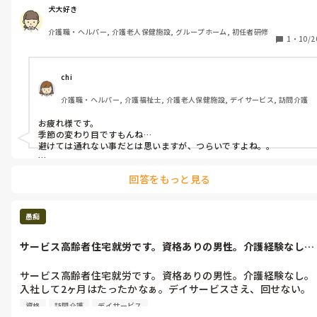
犬大好き
しかし、資格なしのある女性スタッフ、あの人どうしたの?と聞
介護職・ヘルパー, 介護老人保健施設, グループホーム, 初任者研修
れて、はっきりと他の利用者に亡くなったよと答えてしまう。

1
・
10/2
これって、他の利用者を不穏にさせてしまう。普通、言わないと
chi
思いますが、私は、入院してますと答えてます。
介護職・ヘルパー, 介護福祉士, 介護老人保健施設, デイサービス, 訪問介護
お疲れ様です。

季節の変わり目ですもんね…

避けては通れない事だとは思いますが、つらいですよね。。

私も同じような体験があって、

回答をもっと見る
なんでその事利用者さんが知ってるの？って思ったけど

やっぱり話しちゃう職員がいるんですよね…

そういう事言わない方がいい、と

愚痴
ある程度立場のある人から伝えてもらえればいいですね🤔
サービス高齢者住宅就労です。資格ありの男性。介護経験なし。
入社して2ヶ...
サービス高齢者住宅就労です。資格ありの男性。介護経験なし。
入社して2ヶ月はたったかなぁ。デイサービスさえ、回せない。
デイサービス回せないと、訪問介護には、入れない。仕事は、ス
資格
訪問介護
デイサービス
ローモーション。訪問介護は、スピード、時間との勝負。トラン