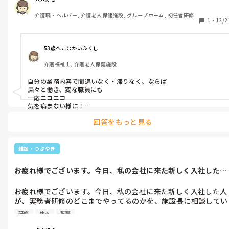
に、起こしに行く時、リネン交換ついでに行ってくると伝えて、
介護職・ヘルパー, 介護老人保健施設, グループホーム, 初任者研修
わかったと優しく言ってたのに、施設長にちくってるし、施設長
あかぎれです。肌めちゃくちゃ弱いんですよ。

1
・
12/2
には叱られるし、何が自分だけが、目の敵にされてるみたいで、
嫌になっちゃったーなー。

痛いでしょ。

53歳へこむかいふくし
何か、鬱になりそう。大人しくて余りもの言えない性格だから、
はい、めちゃくちゃ痛いです。消毒とか悲鳴あげますもん。ここ
介護福祉士, 介護老人保健施設
辞めたくなるよね。サービス実施記録にしても、一番失敗が多い
の消毒、触れるとどうなるの、

かもしれんけど、自分だけじゃないし。最近思うよね。大人しい
自分の業務内容で間違いなく・滞りなく、ならば

から目の仇にされやすいのかなって。

もう、心の中でもの凄い悲鳴あげてますよ。

粛々と働き、変な職員にも

一応ニコニコ

愚痴って、すいませんでした。私よりも、沢山話してる人は、い
気を病まない様に！

どこで働いても

るのにね。ずっと喋ってばっかの奴。自分、話す事が嫌いだか
痛そうって、言われて。

回答をもっと見る
どの業種でも

ら、余り話してないはずだが。

変なやつはいますからね
はい、痛いです。

雑談・つぶやき
辞めよっかなーと、つくづく思うよね、こういうときってさー。
大変だねー。

お疲れ様でございます。今日、私の会社に来た新しく入社した人
あはは🤣、ありがとうございます。

が、実務者研...
お疲れ様でございます。今日、私の会社に来た新しく入社した人
そして、その利用者が下に降りてきた時、私にとって、皮膚科で
が、実務者研修のどこまでやってるのかを、施設長に相談してい
も処方されているゲンタシン軟骨と、バンドエイドを、何枚か持
た。まだ来て1ヶ月経っていないと思う。まー取るならいいかー
って来てくれて、少しもらい返そうとしたら、

研修
休み
転職
ーーーと思い聞いていた。
