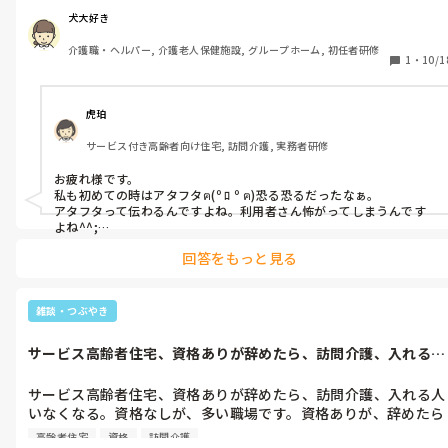
スも、ままならない。食事介助も怖がってる。

犬大好き
介護職・ヘルパー, 介護老人保健施設, グループホーム, 初任者研修
思わず言ってしまった。こっちが怖がると利用者に、伝わります
1
・
10/1
よ。確かに、食事介助は怖いですけど、怖がっていたら、伝わり
ます。トランスも全てにおいて。だから、怖がる事なく、普通に
いっちゃってください。

虎珀
サービス付き高齢者向け住宅, 訪問介護, 実務者研修
食事介助を、私が代わり私に変わると、口を開ける。

お疲れ様です。

何故ですかと。言われたけど、

私も初めての時はアタフタฅ(º ﾛ º ฅ)恐る恐るだったなぁ。

アタフタって伝わるんですよね。利用者さん怖がってしまうんです
あげる事に、怖がってませんか？

よね^^;

今ではやっと｢次はいつ来るの？｣なんて言って貰えるようになりま
回答をもっと見る
したが｢他の人に変わって｣と言われたこともあります。

怖いです。

結局は場数と何かきっかけと出来たという自信だと思います。

長く務めて頂けるといいですね。
だからですけど、怖がっていたら、いつまで経っても、できな
雑談・つぶやき
い。それは理解してますよね。

サービス高齢者住宅、資格ありが辞めたら、訪問介護、入れる人
はい。

いなくなる。...
サービス高齢者住宅、資格ありが辞めたら、訪問介護、入れる人
場数踏むしか、ないんです。何に関しても、場数踏むしかありま
いなくなる。資格なしが、多い職場です。資格ありが、辞めたら
せん。

訪問介護、回せなくなるね。けど矛盾だらけだと、辞めたくなる
高齢者住宅
資格
訪問介護