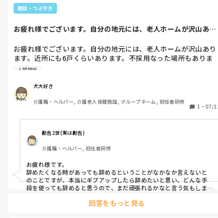
雑談・つぶやき
お疲れ様でございます。自分の地元には、老人ホームが沢山あり
ます。近所に...
お疲れ様でございます。自分の地元には、老人ホームが沢山あり
ます。近所にも6戸くらいあります。不採用なった場所もありま
す。あまり近いのも、嫌だけど

人間関係
今月かな。有料老人ホームが近所にできます。あまり近いのも嫌
だけど、今の職場で嫌な事あると、心が、動く事ないですか。辞
犬大好き
めたくなるときが、あっても辞めると言う事を、伝える勇気がな
介護職・ヘルパー, 介護老人保健施設, グループホーム, 初任者研修
く、今の職場にいます。

1
・
07/1
そういう事って、ないですか？
勘吉2世(実は勘吉)
介護職・ヘルパー, 初任者研修
お疲れ様です。

辞めたくなる時があっても辞めるということがなかなか言えないと
のことですが、本当にギブアップしたら辞めたいと思い、どんな手
段を使っても辞めると思うので、まだ頑張れるかなと言う気もしま
すが、完全にギブアップしてから退職すると、退職した後も引きず
回答をもっと見る
って辛い思いを経験した者から言わせていただくと、 完全にギブア
ップする前にやめる勇気を持たれることを私はお勧めします。