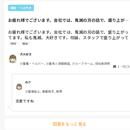
雑談・つぶやき
異動先では、鋼のように強いと言われてるけど。何しろ、自分が
萎縮しない場所が、一番です。

お疲れ様でございます。会社では、鬼滅の刃の話で、盛り上がっ
てます。私も...
皆様なら、どうですか？
お疲れ様でございます。会社では、鬼滅の刃の話で、盛り上がっ
てます。私も鬼滅、大好きです。勿論、スタッフで盛り上がって
ます。皆様の施設はどうですか？
施設
職員
犬大好き
介護職・ヘルパー, 介護老人保健施設, グループホーム, 初任者研修
1
・
02/1
みさ
介護福祉士, 看護助手, 病院
恋愛ですね
回答をもっと見る