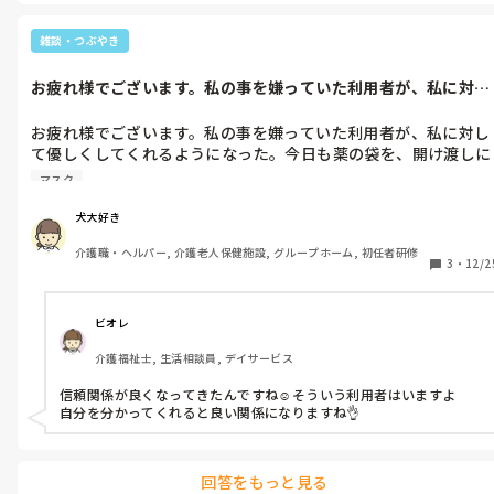
からと捉えるとポジティブに思えるかも⁇

自分の選択でそうしていると思うとまた別の世界が見えることもあ
るかもしれませんね☺︎
雑談・つぶやき
お疲れ様でございます。私の事を嫌っていた利用者が、私に対し
て優しくして...
お疲れ様でございます。私の事を嫌っていた利用者が、私に対し
て優しくしてくれるようになった。今日も薬の袋を、開け渡しに
いって、自分から手を出すようになってくれた。そして、ありが
マスク
とう。今迄、冷たくしてごめんねと言ってくれた。

犬大好き
いえいえ、此方こそすいませんでした。

介護職・ヘルパー, 介護老人保健施設, グループホーム, 初任者研修
3
・
12/2
そして、辞めないでね。頑張ってるよね、だから辞めないで頑張
ってね。

ビオレ
ありがとうございます。そう言ってくれると、私も嬉しいです。
介護福祉士, 生活相談員, デイサービス
と言ったら、

信頼関係が良くなってきたんですね☺️そういう利用者はいますよ

うん。ごめんね、気にしてるよね。

自分を分かってくれると良い関係になりますね👌
いえいえ、過去の事ですから、大丈夫ですよ。

回答をもっと見る
ありがとう。気にしないでね。
