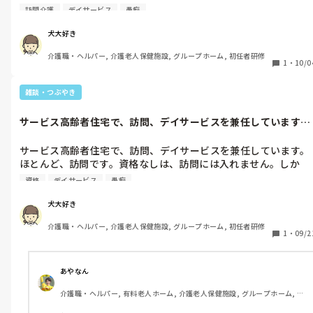
サービス高齢者住宅の、訪問介護に入ってます。16時半以降、1
けばいいと思います。入れる頃になったら、施設長から声が、か
訪問介護
デイサービス
愚痴
時半迄、終わらない為、資格なしや資格ありの人が、住宅ヘルプ
かるので。

として来てくれます。私が訪問介護に入ってる時、利用者を起こ
犬大好き
したりするときに、自分の足が、変形性膝関節症の為、利用者を
訪問介護って、きついんですか？

介護職・ヘルパー, 介護老人保健施設, グループホーム, 初任者研修
回してトランスすることがきついので、枕がある方のサイドレー
1
・
10/0
ルをはずして、膝を回さないやり方で、起こして、寝かせるとき
まー、デイサービスよりは、きついですね。全て基本1人なの
は、サイドレール側として寝かしています。つまり臥床全てにお
で。でもデイサービスから、慣れれば、大丈夫ですよ。

雑談・つぶやき
いて、サイドレールを外してやっています。その方が、自分の膝
を回してやる事かがないので、楽だからです。しかし、今日ヘル
何とかなるって。何とかなる。

サービス高齢者住宅で、訪問、デイサービスを兼任しています。
プに入った人が、サイドレールの付け方も知らない。サイドレー
ほとんど、訪...
ル自体知らない。デイルーム静養室の、サイドレールも外れる事
しかし、心の中では、訪問介護に来れんのかよーーーーって思い
サービス高齢者住宅で、訪問、デイサービスを兼任しています。
も、説明したら、初めて知りましたという始末。

ました。私は、今の施設が、最初ではないので、正直、はー😮‍💨と
ほとんど、訪問です。資格なしは、訪問には入れません。しか
思ってしまいます。

し、資格者の離職率は、多いです。正直、私も変形性膝関節症の
呆れて、あーそうなんですか。と呆れて答えました。全てでは、
資格
デイサービス
愚痴
せいか、利用者のわがままなど、付き合わされて、もう嫌だーー
ないと思いますが、色々な事に、私は、隣市から、ヘルプとし
私は、他の施設で、試用期間で解雇されて、指導者となった事
ーーとなりかけています。2人で訪問入るのですが、甘えられる
て、2ヶ月、9月、10月、完全異動で、11月から、異動となりま
犬大好き
が、ありません。やはり、指導者って難しい。
人は、まだいいけど、甘えられない人は、正直きつい。年齢が大
た。今の会社に入る前は、老健にいましたが、隣市も含めて、今
介護職・ヘルパー, 介護老人保健施設, グループホーム, 初任者研修
幅に行ってるスタッフは、トランス契約も、入浴介助などの契約
の異動した場所に対して、資格なしって、このレベルなのかと
1
・
09/2
もしていない。愚痴を開けば、愚痴に変わる。ましてや、資格な
か、何故こんなスローモーションなんだとか思うときがありま
しは逆に勿論訪問の大変さが理解できないので、もう嫌だーーー
す。確かに、利用者様にとってはいい事なのかもしれない。け
ー、膝いてーよ。ボルタレンと、胃薬のレパミド飲み、テーピン
ど、それはデイサービスでは、通じるかもしれないけど、訪問介
あやなん
グして装具はめて、やっています。1日3回ボルタレン飲まない
護は時間との勝負です。デイサービスが、帰ってくるまで、訪問
介護職・ヘルパー, 有料老人ホーム, 介護老人保健施設, グループホーム, デ
と、本当痛い。この前整形に行き、久しぶりに、ベッドに寝て、
介護の利用者は、全て寝かせて終わってる事が、条件です。

イサービス, 初任者研修, 実務者研修, 学生, ユニット型特養
診察しました。診察室、待合室、響き渡る相当な、声で、痛ーー