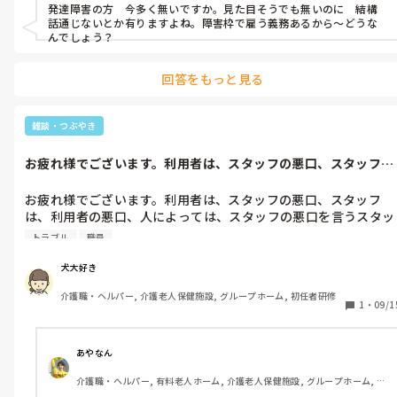
水が溜まってるか、溜まってないかは、もう膝蓋骨亜脱臼から
発達障害の方　今多く無いですか。見た目そうでも無いのに　結構
動組で、隣市で採用されて、

の、後遺症だから自分でも溜まってるか溜まってないかは、判断
話通じないとか有りますよね。障害枠で雇う義務あるから〜どうな
できるので。

んでしょう？
今、恵まれていて、10人くらい面接してるんですよ。その10人
は、まだ合否の連絡をしていません。1人採用されればいいの
と言ったら、わかりましたって。

回答をもっと見る
で、その10人を不採用にして、犬大好きさんが、これだけの経験
があるならば、ほしいと言われました。

個人的な気持ち、爆弾💣足持って、人に尽くしてる自分が、はー
雑談・つぶやき
そして、隣市の施設長と、職務経歴書の内容を話したのかわかり
あとなります。
ませんが、即決採用されました。

お疲れ様でございます。利用者は、スタッフの悪口、スタッフ
は、利用者の悪...
しかし、一緒に働く面接の人が、私達スタッフが、こんにちは
お疲れ様でございます。利用者は、スタッフの悪口、スタッフ
と、言って返さないって、どういう事よ、

は、利用者の悪口、人によっては、スタッフの悪口を言うスタッ
私だって。面接した日、こんにちはと、言われて返したぞ。てい
フ。なーなーで聞いて、なーなーで、聞き流す。りょうまたぎに
うか、返すぞ。
トラブル
職員
される自分。

犬大好き
疲れるわ〜。こういうのが、辞めたくなるよねー。
介護職・ヘルパー, 介護老人保健施設, グループホーム, 初任者研修
1
・
09/1
あやなん
介護職・ヘルパー, 有料老人ホーム, 介護老人保健施設, グループホーム, デ
イサービス, 初任者研修, 実務者研修, 学生, ユニット型特養