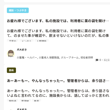
と言ってくれた。私も笑顔で返した。マスクの上からだが、伝わ
雑談・つぶやき
って笑顔を返してくれた。

お疲れ様でございます、私の施設では、利用者に薬の袋を開け
嫌っていた、利用者から好かれるとこんなに嬉しいんだなーと感
て、のませた事...
じた。正直、今迄は、逃げる事しか考えてなかったからなー。気
お疲れ様でございます、私の施設では、利用者に薬の袋を開け
持ちって、伝わっていくんだね。
て、のませた事が確認や、飲ませないといけないのだが、私の事
を嫌っている利用者が、薬の袋を開けさせてくれない事などがあ
手荒れ
メンタル
人間関係
った。勿論私の態度もあるだろうが、とにかく私は、それでメン
タルもやられかけていて、スタッフからは私が叱られる始末。自
犬大好き
立で自分で飲めるけど、落薬💊などあるからだ。

介護職・ヘルパー, 介護老人保健施設, グループホーム, 初任者研修
0
・
12/2
それで、メンタルもやられかけていてとにかく私は、どうしよう
と、悩んでいた。

愚痴
ならば、本人に見えない所で、開けてしまえばいいではないか
あーあーもー、やんなっちゃったー。管理者からは、余り話さな
と、考えた。そしたら、本人の前で名前の確認と、〇〇様、お薬
いよねと言わ...
お願いします。袋が開けてあるので、〇〇様の方から、手を出し
あーあーもー、やんなっちゃったー。管理者からは、余り話さな
てありがとうと、言ってすぐ私の前で、飲んでくれるようになっ
いよねと言われてるのに、施設長からは、話してばっかと言われ
た。

てしまうし、リネン交換にしても、利用者が起きないから、起き
施設長
管理者
愚痴
る夕飯前になってしまったし、もう辞めようかっなー。サービス
そして、今日、私がとにかく手荒れが酷くて、指先はあちこち、
高齢者住宅で就労してるけど、一緒に組んだスタッフに、ご飯前
切れてるのだが、どうしたの？これと言われて、

犬大好き