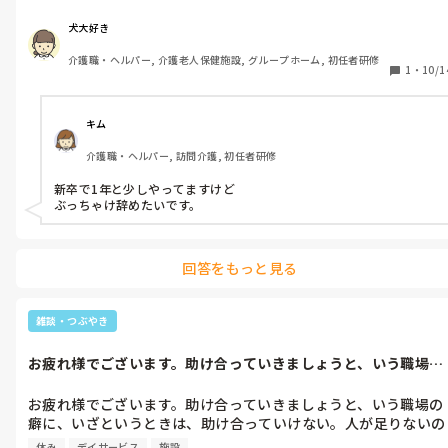
犬大好き
あったら、言ってやるー。

介護職・ヘルパー, 介護老人保健施設, グループホーム, 初任者研修
1
・
10/1
人が、足りないのは仕方ないと思う。けど、せめてせめて、無理
は言わない。せめてせめて往診の日は、1日、ヘルプがほしいで
す。今、往診の日、2人とも、60分、休憩取れてないんです。
キム
色々やる事あって、せめて、休憩60分は、ほしい。でないと、2
介護職・ヘルパー, 訪問介護, 初任者研修
人とも、死んでしまう。私の足🦵も、死んじゃう。

新卒で1年と少しやってますけど

資格なしでも、リネン交換できれば良いです。せめて、清掃、居
ぶっちゃけ辞めたいです。
室ゴミ集めとか、今月になり、私とyさん2人で回していても、正
直キツキツです。14時半前14時半には、利用者下ろしてこない
いけないし、その中で、2人とも多分60分取れないので。

回答をもっと見る
と言ってやるーーーー。もう今日は、めちゃくちゃ忙しく、スト
雑談・つぶやき
レスマックスでした。2人とも、ふざけんなよ、こんなに忙しい
のに、人いないのはわかるけど、1人くらい応援よこせよ。まじ
お疲れ様でございます。助け合っていきましょうと、いう職場の
でぶっ倒れそうと、言ってました。一緒に組んだ人は、男です。
癖に、いざと...
つまり男でも、キツいという事です。めちゃくちゃ矛盾してんじ
お疲れ様でございます。助け合っていきましょうと、いう職場の
ゃん。何が助け合ってだよ。ふざけんな。こっちの流れを少し
癖に、いざというときは、助け合っていけない。人が足りないの
は、理解しろよ。そう思わない?と言われて、

もあるけど、サービス高齢者住宅で就労していますが、訪問介護
休み
デイサービス
施設