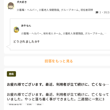
犬大好き
最初は、悔しかったけど、今は自分の進行性、変形性膝関節症
介護職・ヘルパー, 介護老人保健施設, グループホーム, 初任者研修
を、周りの整形外科医や理学療法士により、受け入れる事ができ
1
・
10/2
ました。

仕方ないけど、自分の足を優先して、介護福祉士は諦めました。

あやなん
介護職・ヘルパー, 有料老人ホーム, 介護老人保健施設, グループホーム, デ
まだ49歳ですが、若いので進行は早いと言われて。１０年位前
イサービス, 初任者研修, 実務者研修, 学生, ユニット型特養
に、今の病院に来てれば間に合ってだかもしれないと言われまし
どうされましたか❓
た。今からスキルアップする事は、進行的に怖いと言われた為、
諦めざるを得ませんでした。

まー、仕方ないか。
回答をもっと見る
愚痴
お疲れ様でございます。最近、利用者が立て続けに、亡くなって
いました。や...
お疲れ様でございます。最近、利用者が立て続けに、亡くなって
いました。やっと落ち着く事ができました。二週間に一気に3
人。サービス高齢者住宅就労訪問介護をしていますが、めちゃく
高齢者住宅
不穏
資格
ちゃきつかった。
