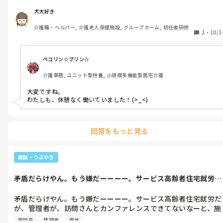
なるよね。

怖がっていたら、何も進みませんから。

犬大好き
たまに、施設介護に、戻りたいと思う時がふとあります。
それに、資格ありならば、デイサービスが慣れて、訪問介護に入
介護職・ヘルパー, 介護老人保健施設, グループホーム, 初任者研修
ってほしいんです。資格ありでないと、入れないので。

2
・
10/1
デイサービスが、全て回せてると判断されたら、施設長から、来
月から訪問介護に、入ってほしいと、言われるので。

ペコリン☆プリン☆
介護事務, ユニット型特養, 小規模多機能型居宅介護
早く、慣れてください。お願いします。男の力が欲しいのは事実
です。

大変ですね。

わたしも、休憩なく働いていました！(>_<)
あー😮‍💨😮‍💨😮‍💨ストレス。早く覚えてくれ〜。
回答をもっと見る
雑談・つぶやき
矛盾だらけやん。もう嫌だーーーー。サービス高齢者住宅就労だ
が、管理者が...
矛盾だらけやん。もう嫌だーーーー。サービス高齢者住宅就労だ
が、管理者が、訪問さんとカンファレンスできてないなーと、施
設長に言ってたけど、

施設長
管理者
資格