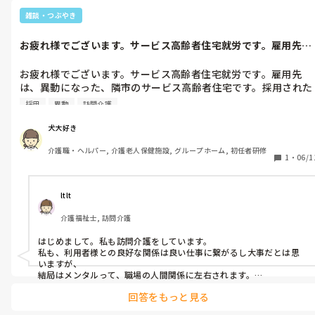
雑談・つぶやき
お疲れ様でございます。サービス高齢者住宅就労です。雇用先
は、異動になっ...
お疲れ様でございます。サービス高齢者住宅就労です。雇用先
は、異動になった、隣市のサービス高齢者住宅です。採用された
場所は、今ヘルプで訪問介護に入っています。採用された場所
採用
異動
訪問介護
は、利用車の、介護度も低く、正直楽です。雇用先は、スタッフ
2人で訪問介護に入っていますが、2人でも、回らない日もありま
犬大好き
す。ヘルプ先は、1人で回していて、楽です。

介護職・ヘルパー, 介護老人保健施設, グループホーム, 初任者研修
1
・
06/1
しかし、採用された場所は6ヶ月しかいませんでした。それも、
人間関係は最悪で、少しは変わったと言われたけど、自分では、
どこがと、思っています。なので、利用者の負担は、軽くても仕
ltlt
事が楽でも、スタッフ人間関係に、精神的に疲れます。利用者に
介護福祉士, 訪問介護
は疲れないけど。

はじめまして。私も訪問介護をしています。

異動に、なった場所は、利用者に疲れるけど、スタッフ人間関係
私も、利用者様との良好な関係は良い仕事に繋がるし大事だとは思
には、疲れない。

いますが、

結局はメンタルって、職場の人間関係に左右されます。

長く仕事を続けるためには、肉体的な疲労とかよりも断然メンタル
私なら、スタッフ人間関係に疲れない方を取ります。喘息と、ア
回答をもっと見る
が安定していないと続きません。

トピー性皮膚炎があるので、再発は怖いし、メンタルも強くない
なので、私は犬大好きさんと同じ考えですね。
ので。
