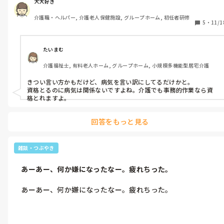
犬大好き
私は、実務者研修取りたかったなーと、初任者研修を取る時は思
良いよ、あげる。

介護職・ヘルパー, 介護老人保健施設, グループホーム, 初任者研修
い描いてたけど、持病の足の病が、先天性膝蓋骨亜脱臼から、変
5
・
11/1
形性膝関節症に進行してしまった。整形外科ドクターと、理学療
ありがとうございます。本当、ありがたいです。皮膚科で貰って
法士に、実務者研修、最低でも取りたいなーというと、実務者研
るので、助かります。

修のスクーリングに通うならば、病院に来る回数を増やしてほし
たいまむ
い。それに休みの日は、仕事上、トランスもきついだろうから、
よかった。あげると言われて、

介護福祉士, 有料老人ホーム, グループホーム, 小規模多機能型居宅介護
できるだけ休みの日は安静にしてほしい、明らかに、仕事の影響
で、変形性膝関節症に進んでしまった事と、変形性膝関節症が進
ありがとうございます。実際にゲンタシン軟膏は、皮膚科で貰っ
きつい言い方かもだけど、病気を言い訳にしてるだけかと。

行性というのはわかってるだろうし。

ている薬です。

資格とるのに病気は関係ないですよね。介護でも事務的作業なら資
格とれますよ。
わかってる。明らかに仕事の影響だというのは、100パー以上理
本当、嬉しかったです。そういう利用者が、変わってくれると、
解してる。

何か嬉しいよね。
回答をもっと見る
わかってるなら、自分でわかってると思うから、言わなくてもわ
かるよね。

雑談・つぶやき
そうですよね。わかってます。

　あーあー、何か嫌になったなー。疲れちった。
つまり、諦めざるを得ないという事だ。

　あーあー、何か嫌になったなー。疲れちった。
ハローワークの、職業訓練て、初任者研修をとり、担当の人と、
介護福祉士を取ってくださいと言われて約束したけど、やはり自
分の足の進行上、無理と判断しました。
