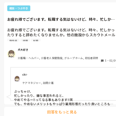
雑談・つぶやき
お疲れ様でございます。転職する気はないけど、時々、忙しかっ
たりすると辞...
お疲れ様でございます。転職する気はないけど、時々、忙しかっ
たりすると辞めたくなりませんか。他の施設からスカウトメール
とか来ると、頭をよぎりますけど、私が今の施設で就労してるの
施設長
退職
転職
も、私が持っている気管支喘息で、夜勤不可で契約していて、夜
勤専従もいるし、夜勤専従が辞めたら常勤が入らないといけない
犬大好き
のだが、私は異動組で、隣市から採用され今の施設に異動になり
介護職・ヘルパー, 介護老人保健施設, グループホーム, 初任者研修
ました。雇用形態は変わらず、異動しても夜勤不可契約継続雇用
5
・
02/0
の為、これからも一生入らなくていいと、施設長に言われまし
た。有難いと思うし、忙しかったり嫌な事あると辞めたくなるけ
ど、辞める勇気がなく今の施設に留まっています。

chi-
ケアマネジャー, 訪問介護
皆様、そういう事ないですか。
ぶっちゃけ、

忙しかったり、嫌な事言われると、

やめてやるー‼︎ってなる事もあります‼︎笑

でも、やめないメリットもやっぱり雇用形態だったり良いところも
ありますよね。

回答をもっと見る
辞める勇気がないと捉えるより、自分の求める雇用形態にあってる