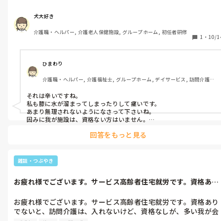
には資格がないと入れないけど、資格なくても巡視くらいはでき
本当だよ、下手すると2人ともぶっ倒れんぞー。お互いに60分休
るはず。資格なしが、多い職場ですけど、資格ありが、どんどん
憩取れてないのに。

犬大好き
辞めて行きます。当たり前ですよね。資格なしは、訪問の流れ
介護職・ヘルパー, 介護老人保健施設, グループホーム, 初任者研修
は、わからないし、助け合っていきましょうとはいえ、矛盾して
1
・
10/1
るんですから、正直デイサービスの方が、楽です。訪問介護は、
本当だよ。辞めたくなるよねー。

全て1人、それも2人しかいない。今日みたいな、往診になると、
休みも多い。私と組んだスタッフも、休憩60分取れないで30分
本当辞めたくなるよと、言ってました。
ひまわり
いうのは、当たり前。それに、デイサービスは。1万歩行かな
介護職・ヘルパー, 介護福祉士, グループホーム, デイサービス, 訪問介護, 
い。しかし、訪問では、1万5.6千歩。変形性膝関節症を持ってる
初任者研修, 実務者研修
自分には、正直きっついなーと、思ってます。トランスしてる
それは辛いですね。

時、たまに施設長が、私がトランスする時、覗いてます。まだ、
私も膝に水が溜まってしまったりして痛いです。

普通にできます。施設長は、私の変形性膝関節症を気にしてくれ
あまり無理されないようになさって下さいね。

てるみたいです。普通にしてるけど、いてーものは、いてーよっ
因みに我が施設は、資格ない方はいません。

やっぱり資格持ってないと出来る事が限られてしまいますよね。

て思っています。

回答をもっと見る
私個人の意見ですが、もし何か起こった時怖くないのかなぁ？って
本当めちゃくちゃ、痛ーい。変形性膝関節症は、進行性ですから
ね。ボルタレン飲んでやってるけど、ボルタレンなくなったら、
雑談・つぶやき
怖〜。薬全てかな。

お疲れ様でございます。サービス高齢者住宅就労です。資格あり
こういうとき、辞めたくなる。めちゃくちゃ忙しいのに、資格な
でないと、訪...
しが、忙しいのを分からず、命令してくる。

お疲れ様でございます。サービス高齢者住宅就労です。資格あり
でないと、訪問介護は、入れないけど、資格なしが、多い我が会
施設長は、訪問介護の忙しさをわかってるのか、私の足を気遣っ
社。資格なしは、デイサービス。しかし、思うことが、ありま