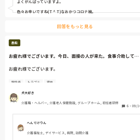
よくがんばっていますよ。

ーーっ、うっーーーーー。ってなりました。整形ドクター、理学
たまに、変形性膝関節症を持っていて、訪問介護に入っていて、
療法士からは、頑張ってしか、言えないと、言われて、ドクター
万3千歩とか一万5千歩とかになると、正直凹みます。沢山歩いて
色々お辛いですね(T ^ T)なおかつコロナ禍。
ストップが、完全にかかってないとは、いえ、本当痛い。何故資
嬉しいはずなのに、明らかに私の足では使い過ぎ。

格者が、辞めていくのか、正直本当きつい。

回答をもっと見る
今日、訪問介護で組んだ人が２万とか平気でいくと言ってたけ
勿論、施設長には変形性膝関節症の事は、話してあります。最
ど、あーとは聞き流して、変形性膝関節症を持っていて、説明し
近、詳しくも話しました。良く言った事を、忘れてしまう人です
ても自分の話優先だったので、心の中では、その足は健康でしょ
愚痴
が、私の変形性膝関節症の事は、しっかり覚えてくれてました。
と、思わず心の中で泣きました。

ボルタレン、レパミドを1日3回、飲んでる事もビックリ‼️してま
お疲れ様でございます。今日、面接の人が来た。食事介助してい
したけどね、

たまーに、施設介護のユニット介護に戻りたいなーと思う時があ
て、その面接...
ります。でも夜勤が、喘息でできないしなーと思う時もあるし。

お疲れ様でございます。

そんな酷かったのって。

あーあー、もう嫌だーーーー。

今日、面接の人が来た。食事介助していて、その面接の人に、こ
はい。まー自分では当たり前というか、原因もわかってるので、
施設長
トラブル
資格
んにちは😃って言うと、無視された。勿論は、施設長には、聞こ
使いすぎもあるし、ただ、腫れてるからリハビリも、ヒアルロン
文章下手でごめんなさい。愚痴でした。

えてるはず。更に、再度、又、居室見学していたので、遠くか
酸もできないし。水も今後溜まっていくだろうし。

犬大好き
ら、こんにちは、というと、無視された。来た時に、対応した人
介護職・ヘルパー, 介護老人保健施設, グループホーム, 初任者研修
も、とりあえず、熱お願いしますと、言ったら、私は施設長に、
わかりました。本当痛かったら、休ませてもらうか、ボルタレン
6
・
09/1
会いにきたんです。施設長お願いしますと、焦ってたらしい。

効かなくて、何か変と感じたら、早退もあるだろうと思います。
って、伝えました。

何か、嫌な人だなーーと、感じました。無資格、未経験の人だけ
へんてけりん
ど、どうなるんだろう。

そしたら、まー仕方ないかなって。

介護福祉士, デイサービス, 病院, 訪問介護
私は、経験者だったので、出戻り面接で即決採用でしたけど。異