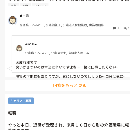
って最悪です。

後輩
同僚
ストレス
また、作業服も今日は汚れてないから洗わずそのまま作業服をロ
ッカーに入れてます。

まー君
上司に何回か風呂入りなさいなど注意を受けてますが直る気配が
介護職・ヘルパー, 介護福祉士, 介護老人保健施設, 実務者研修
ありません。

4
・
08/2
同じ同性ですが正直ひいてます。

何かの精神障がいがあるのですかね。
おかろこ
介護職・ヘルパー, 介護福祉士, 有料老人ホーム
お疲れ様です。

臭いがきついのは本当に辛いですよね…一緒に仕事したくない…

障害の可能性もありますが、気にしないのでしょうね…自分は気にな
らないからいいみたいな…

回答をもっと見る
注意されても何で注意にいたっているのか全くわかっていないのか
もしれません💦
キャリア・転職
転職
やっと本日、退職が受理され、来月１６日から別の介護職場に転