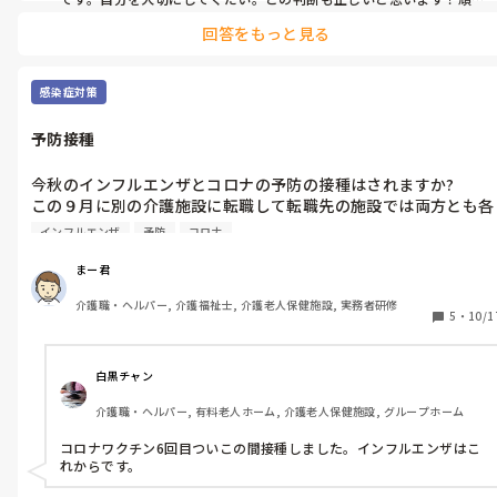
ってください。
回答をもっと見る
感染症対策
予防接種
今秋のインフルエンザとコロナの予防の接種はされますか?

この９月に別の介護施設に転職して転職先の施設では両方とも各
自の判断です。

インフルエンザ
予防
コロナ
僕は両方とも接種します。

皆さんの施設は各自の判断に任されますか？
まー君
介護職・ヘルパー, 介護福祉士, 介護老人保健施設, 実務者研修
5
・
10/1
白黒チャン
介護職・ヘルパー, 有料老人ホーム, 介護老人保健施設, グループホーム
コロナワクチン6回目ついこの間接種しました。インフルエンザはこ
れからです。