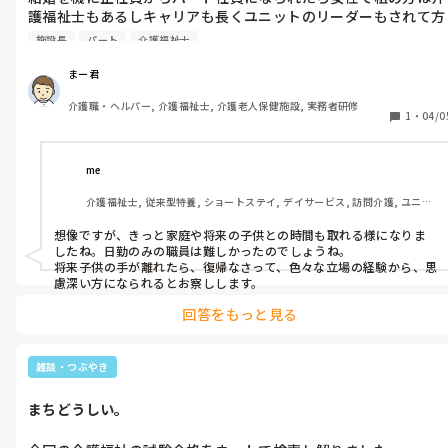
護福祉士もあるしキャリアも長くユニットのリーダーもされて方
で仕事もできるのにパートになったことを機に処遇改善手当ての
施設長
パート
介護福祉士
対象外になったみたいです。

施設長にその書類を書かされたそうです。

まー君
とてもかわいそうです
介護職・ヘルパー, 介護福祉士, 介護老人保健施設, 実務者研修
1
・
04/0
me 
介護福祉士, 従来型特養, ショートステイ, デイサービス, 訪問介護, ユニッ
ト型特養
想像ですが、きっと家庭や将来の子供との時間も取れる様になりま
したね。日勤のみの職員は難しかったのでしょうね。

将来子供の手が離れたら、復帰なさって、色々な立場の経験から、思
慮深い方になられるとお察しします。
回答をもっと見る
雑談・つぶやき
まちどうしい。