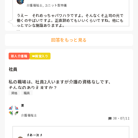
同期の子、他の職員の方とも話したのですが

介護福祉士, ユニット型特養
「A(上司)って言い方きついよね」「昭和の思考っていう
か…自分の思い通りにならないとキレるからね」と。

うえー　それめっちゃパワハラですよ。そんなくそ上司の元で
働くのやばいですよ。正直辞めてもいいくらいですね。他にも
いい時もあります。利用者様の前では絶対怒らないですけど
っとマシな施設ありますよ。

ね、、。

乗り越え方としては

回答をもっと見る
どうせこいつは怒るだろうって思って、気にしない。

乗り越え方ってありますか？気にしない方法…

怒られる度に一応すいませんと謝罪入れる。

昭和気質な方って高圧的な言動が多いので、オニギリさんが仕
さっきも「ティッシュ早く取りに行けよ！！」と…

事を覚えて1人前になって仕事で見返す。

新人介護職
👑殿堂入り
「どこにあるか分かりません」と言うと「あそこにあるだ
この手のタイプはその方が若い頃など同じような境遇でいわゆ
ろ！！」と。他の職員さんが見かねて「ここにあるからね」
るシゴかれて育ったと思われます。パワハラしてることに気づ
社員
いてないので、時代が遅れてるんですよ。

と教えて頂きました。

一番最強なのはボイスレコーダーでそいつのなめ腐った発言録
私の職場は、社員2人いますが介護の資格なしです、

本当泣きそうです。仕事は楽しいです。頑張ります。

音して、出るとこ出ちゃうこと。

そんなのありえますか？
資格
職員
読んでくれてありがとうございます😭
夏
介護福祉士
38
・
07/12
👵あー汰👴