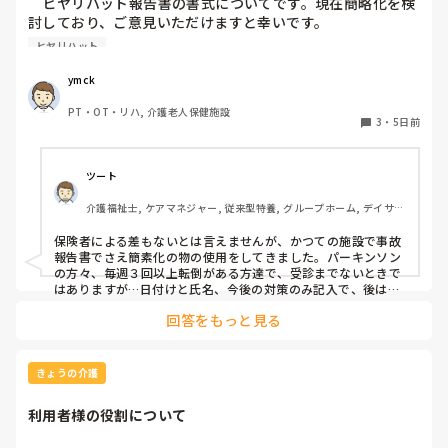
　ヒヤリハット報告書の書式についてです。現在簡略化を検
討しており、ご意見いただけますと幸いです。

ヒヤリハット
　自己報告書と異なり、ヒヤリハット報告書の書式には法
規・義務規定はないかと思います。つまるところ、用を成せ
ymck
ば、いくらでも簡素化できるものと言う考えなのですが…。

PT・OT・リハ, 介護老人保健施設
3
・
5日前
　私が入職する以前から使われている書式はEXCELで作られ
ており、氏名年齢生年月日等プロフィールとヒヤリ発生場所
の詳細、発生前後の経緯・予測される被害・対応策のフリー
ツート
記載と非常に煩雑です。

介護福祉士, ケアマネジャー, 従来型特養, グループホーム, デイサー
ビス
　一時、フリー記載だけでも減らそうと、丸をつけて選択す
保険者による差もないとは言えませんが、かつての施設で事故
る方式を取ろうとしたのですが、あまり浸透せず…。

報告書でさえ簡素化の物の使用をしてきました。パーキンソン
の方々、毎週３回以上転倒がある方達で、受診までないときで
　そこで、再度報告書の書式変更を検討したく、使いやすい
はありますが…日付けと氏名、今後の対策のみ記入で、後は○
付けのA４の４分の１ほどの大きさで作成、対応しました。場
書式をご紹介いただけないでしょうか。ここで公開されてい
回答をもっと見る
所や、店頭前の行動（何をしようとしていたか）、ぶつけた箇
る書式は使いやすかったよ、とかこのアプリだとやりやすい
所、異常うったえの有無、報告先を選択してピンをつけるだけ
よ、とかリンクでもいいのですが、おすすめがあれば教えて
です。多くの事業所でも見られる運用です。保険者毎のローカ
いただきたいです。
ルルールの考え方も否定はできませんが、実際、厚労省の調査
きょうの介護
研究でも、施設ごとに事故・ヒヤリハットの整理や様式を独自
に簡素化している実態が紹介されています。なので、言い方は
利用者様の役割について
正しくないとも思いますが、ヒヤリハット位簡素化はできるで
しょう、発生項目の幅は広いですが…