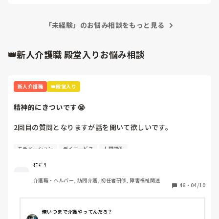
「未経験」のお悩み相談をもっと見る
👑新人介護職 殿堂入りお悩み相談
新人介護職
👑殿堂入り
精神的にきついです😭
2回目の質問となりますが話を聞いて欲しいです。

4月から約1週間たち、仕事も少しずつですが覚えてきまし
モチベーション
デイサービス
人間関係
た。人間関係も少しずつ……·

ｵﾆｷﾞﾘ
この1週間精神的にきついです。

介護職・ヘルパー, 訪問介護, 初任者研修, 障害福祉関連
46
・
04/10
A(上司)からの厳しい言葉、言い方が本当にきついです。

「お前邪魔」「お前がやれよ」「は？なんで？」

俺いつまで介護やってんだろ？