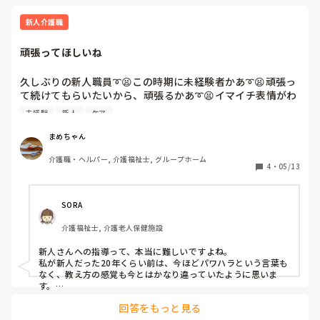
訪問は単価が非常に安いので、一回につき長時間の支援をやら
ないと売上につながらないのが現状です。

新人介護職
それを踏まえたうえで、充分ご検討願います。
頑張ってほしいね
久しぶりの新人職員➰😫この時期に未経験者かあ➰😫頑張っ
て続けてもらいたいから、頑張るかあ➰😫イマイチ表情がわ
からん子やねんけどなあ😑😑

未経験
新人
ケア
言葉選び難しいなあ、すぐパワハラとか色々言われたら、し
んどい〰️😬
まめちゃん
介護職・ヘルパー, 介護福祉士, グループホーム
4
・
05/13
SORA
介護福祉士, 介護老人保健施設
新人さんへの指導って、本当に難しいですよね。

私が新人だった20年くらい前は、今ほどパワハラという言葉も
なく、教え方の感覚も今とはかなり違っていたように思いま
す。

以前、新卒の職員さんを指導していた時に、私はきつく言った
回答をもっと見る
つもりはなかったのですが、急に泣き出してしまったことがあ
りました。
