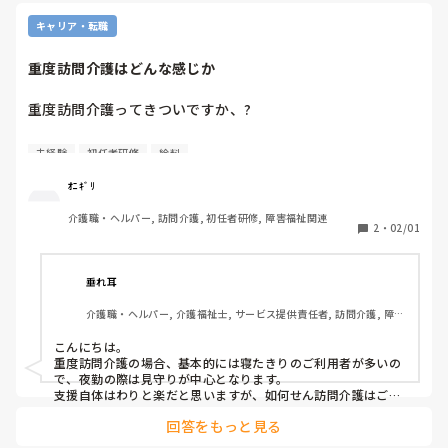
キャリア・転職
重度訪問介護はどんな感じか
重度訪問介護ってきついですか、?

今のところ給料面きつくてどうしようか悩んでいて

未経験
初任者研修
給料
給料高いしいいなって思ったんですけど夜勤なのも不安で

ｵﾆｷﾞﾘ
介護職・ヘルパー, 訪問介護, 初任者研修, 障害福祉関連
やったことある方の意見をお聞きしたいです
2
・
02/01
垂れ耳
介護職・ヘルパー, 介護福祉士, サービス提供責任者, 訪問介護, 障害
福祉関連
こんにちは。

重度訪問介護の場合、基本的には寝たきりのご利用者が多いの
で、夜勤の際は見守りが中心となります。

支援自体はわりと楽だと思いますが、如何せん訪問介護はご利
用者宅での支援になるため、訪問先によっては生活環境が悪い
回答をもっと見る
中での支援になることもあります。

それと、給料高いしと書かれてますが、訪問介護において重度