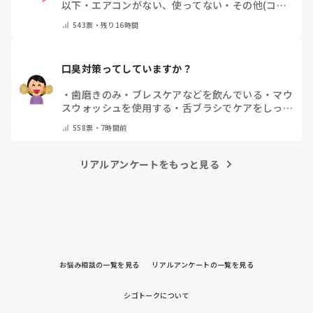
以下
・
エアコンがない、使ってない
・
その他(コメ
ントで教えてください)
543
票・
残り16時間
口臭対策ってしていますか？
・
歯磨きのみ
・
ブレスケアなどを飲んでいる
・
マウ
スウォッシュを使用する
・
舌ブラシでケアをしっか
りする
・
フリスクをかじる
・
自分の口臭は気にして
558
票・
7時間前
いない
・
その他（コメントで教えてください）
リアルアンケートをもっと見る
お悩み相談の一覧を見る
リアルアンケートの一覧を見る
シゴトークについて