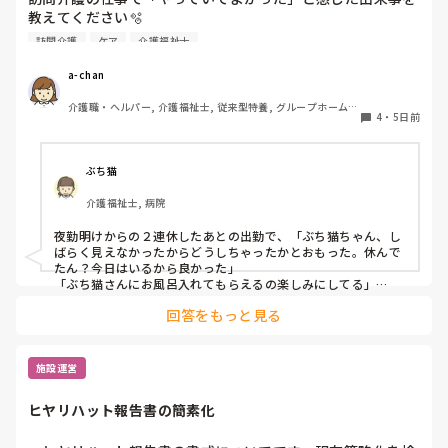
教えてください🫧

訪問介護
ケア
介護福祉士
出勤前、特に嫌なことがあったわけではなくても、「今日は
行きたくないな…」と感じることはあります。

a-chan
そんなときに「この仕事をやっていてよかった」と思えた出
介護職・ヘルパー, 介護福祉士, 従来型特養, グループホーム, 
来事を思い浮かべたら前向きな気持ちで出勤できるかな？と
4
・
5日前
デイケア・通所リハ, 訪問介護, 初任者研修
思いました。

皆さんが訪問介護の仕事で「やっていてよかった」と感じた
エピソードがあれば、ぜひ教えてください。
ぶち猫
介護福祉士, 病院
夜勤明けからの２連休したあとの出勤で、「ぶち猫ちゃん、し
ばらく見えなかったからどうしちゃったかとおもった。休んで
たん？今日はいるから良かった」

「ぶち猫さんにお風呂入れてもらえるの楽しみにしてる」

と私をお気に入り認定してくださる方がいることに嬉しく思い
回答をもっと見る
ます。
施設運営
ヒヤリハット報告書の簡素化