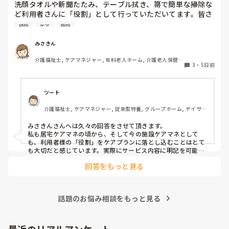
洗顔タオルや新聞たたみ、テーブル拭き、箒で簡単な掃除な
ど利用者さんに「役割」として行っていただいてます。皆さ
んの施設では他にどんな役割がありますか？たまに時間を持
掃除
ケア
施設
て余して「何かやることない？」と声をかけられることがあ
ります。今検討しているのは、食器洗いやスタッフと一緒に
みさきん
行くゴミ出しなどです。
介護福祉士, ケアマネジャー, 有料老人ホーム, 介護老人保健施
3
・
5日前
設, グループホーム, 病院
ツート
介護福祉士, ケアマネジャー, 従来型特養, グループホーム, デイサー
ビス
みさきんさんへは久々の回答をさせて頂きます。

私も居宅ケアマネの頃から、そして今の施設ケアマネとして
も、利用者様の「役割」をケアプランに落とし込むことはとて
も大切だと感じています。実際にサービス内容に明記を可能な
限りしており、担当者会議では略する事なく説明しておりま
回答をもっと見る
す。 役割を持つことは、その方の自信や生きがいにつながりま
すし、「してもらう」だけでなく「できることを続けてもら
う」視点にもなりますよね。 みさきんさんのように、日常の中
に自然な形で役割を取り入れておられる取り組み、とても勉強
話題のお悩み相談をもっと見る
になります。
最近のリアルアンケート