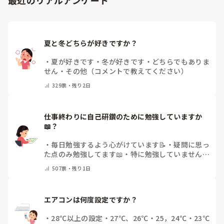
夏と冬どちらが好きですか？
・
夏が好きです
・
冬が好きです
・
どちらでもありま
せん
・
その他（コメントで教えてください）
329
票・
残り2日
仕事終わりに自己研鑽のために勉強していますか
📖？
・
毎日勉強するよう心がけています📝
・
疑問に思っ
た点のみ勉強してます📖
・
特に勉強していません
・
その他（コメントで教えてください）
507
票・
残り1日
エアコンは何度設定ですか？
・
28℃以上の設定
・
27℃、26℃
・
25，24℃
・
23℃