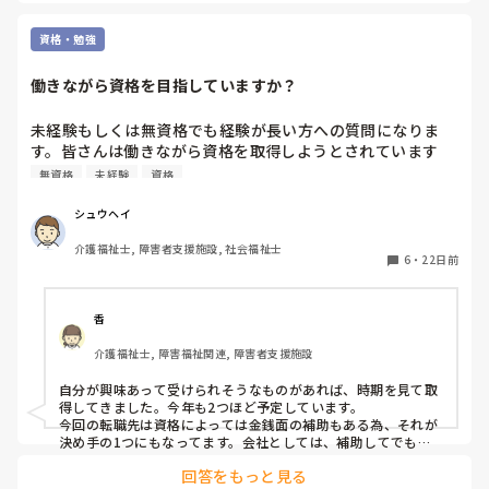
話を聞くと「できない自分が悔しかった」と言ってくれたので
すが、周りからは冗談っぽく「いじめてるみたいやん」と言わ
資格・勉強
れたこともあり、指導する側の難しさを感じたのを覚えていま
す。

働きながら資格を目指していますか？
相手によって受け取り方も違うので、本当に言葉選びや関わり
方は難しいですよね。
未経験もしくは無資格でも経験が長い方への質問になりま
す。皆さんは働きながら資格を取得しようとされています
か？その場合、理由や会社の制度を教えてください。
無資格
未経験
資格
シュウヘイ
介護福祉士, 障害者支援施設, 社会福祉士
6
・
22日前
香
介護福祉士, 障害福祉関連, 障害者支援施設
自分が興味あって受けられそうなものがあれば、時期を見て取
得してきました。今年も2つほど予定しています。

今回の転職先は資格によっては金銭面の補助もある為、それが
決め手の1つにもなってます。会社としては、補助してでも取
ってもらい長く働いて欲しいとの意向。もちろん、資格手当も
回答をもっと見る
あります。