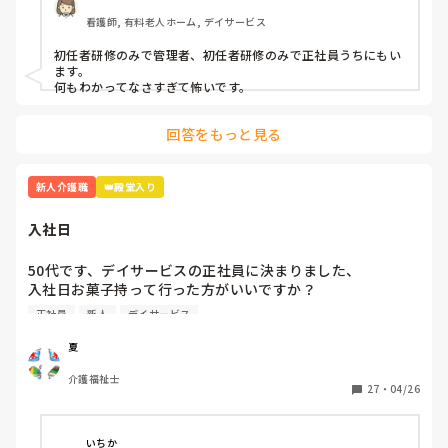
看護師, 有料老人ホーム, デイサービス
初任者研修のみで管理者、初任者研修のみで正社員うちにもい
ます。

何もわかってなさすぎて怖いです。
回答をもっと見る
新人介護職
👑殿堂入り
入社日
50代です、デイサービスの正社員に決まりました、

入社日お菓子持って行った方がいいですか？

介護職経験は、デイケア、グループホーム、などあります
正社員
新人
デイサービス
が、忘れてしまいました、また他の方の意見も聞き参考にさ
せてくださいませ
夏
介護福祉士
27
・
04/26
いちか