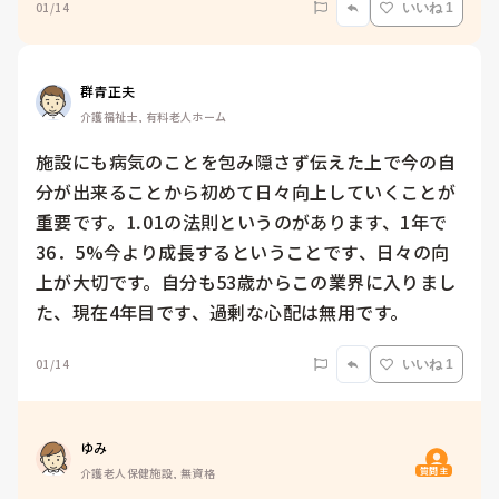
01/14
いいね 1
群青正夫
介護福祉士, 有料老人ホーム
施設にも病気のことを包み隠さず伝えた上で今の自
分が出来ることから初めて日々向上していくことが
重要です。⒈01の法則というのがあります、1年で
36．5%今より成長するということです、日々の向
上が大切です。自分も53歳からこの業界に入りまし
た、現在4年目です、過剰な心配は無用です。
01/14
いいね 1
ゆみ
質問主
介護老人保健施設, 無資格