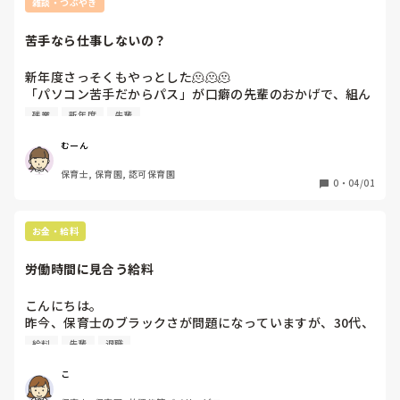
雑談・つぶやき
苦手なら仕事しないの？
新年度さっそくもやっとした🫠🫠🫠

「パソコン苦手だからパス」が口癖の先輩のおかげで、組ん
だ先生たちはその分のパソコン関係をやってる。

残業
新年度
先輩
それなのに。。。

むーん
その先輩が「頼んだ仕事全然終わってないじゃん」「仕事遅
保育士, 保育園, 認可保育園
すぎる」と組んだ先生たちに言ってて絶句した。

0
・
04/01
自分のこと仕事早い！できる！と思っている先輩ですが、実
際は周りが負担してて、その分の仕事がないだけ🙄

お金・給料
だから1人だけ定時で帰れるのに今年も気づいてないよう
で、今年度初日にして震えた🫣

労働時間に見合う給料
他の先生たちは残業代もらってるとはいえ納得できるのか
🤔？
こんにちは。

昨今、保育士のブラックさが問題になっていますが、30代、
40代の先輩方のお給料（手取り）をお聞きする機会があり、
給料
先輩
退職
長い間続けても対して上がらないお給料の現実を知り、退職
しようか悩んでいます。

こ
差し支えなければ、みなさんのお給料（手取り）と、年代を