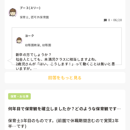
同じように独身の先生がいない事や年齢からか、なかなか上
手く人間関係の構築が出来ずにいます。その先生の性格なの
ブー３(スリー)
か…

保育士, 認可外保育園
8
・
06/28
保育活動中、自ら動く姿は少なく言われても(返事はします)
見当違いの動きをしたり。　「怒ってる？」「気にいらない
のかな？」などと思われる事が増えてます。

ヨーク
最初は言わないとわからないんだよ。と見守りながら適時指
幼稚園教諭, 幼稚園
示を出すなどしてました。しかし言われても直ぐには動かな
かったり、別の部屋に行ってしまったり、今じゃないよねっ
新卒の方でしょうか？

て行動したり…

社会人としても、未満児クラスに相当しますよね。

他にも土曜出勤が可能とのことだったけど、入職後には体調
2歳児さんが「はい、こうします！」って動くことは無いと思
を理由に休み希望を。出勤時間もギリギリ。注意すれば言い
いますが。

私の感覚的にはそのように映ります。

訳。

回答をもっと見る
職場が新しい先生を育てる雰囲気が無いと、なかなか保育士と
等等。

しての理想はかなわないのではないかと思います。

そこで、

強く指導などされてる先生はいないんです。でも指示される
まずはトイレ掃除が上手にできたらいいのかなぁと思いまし
と「注意された」(マイナス)となるようで(T T)

た。

保育・お仕事
その独身先生への視線(ベテランの)が日に日に厳しくなって
汚いものをキレイにする気持ちは素直じゃないとできないと思
います。

るのを感じます。陰口に似たような事も出て来てて…。

何年目で保育観を確立しましたか？どのような保育観です
あと、オムツ替えかな。

か？
この2点だと、要領や注意したほうが良いことをなど、曖昧な
私も経験が浅いので、自分に言われてる感も抱いたり…保育
指導ではなく具体的に話せるからです。

保育士3年目のものです。(前園で休職期間含むので実質2年
室の空気が重くなってしまいます。

新卒さんは未婚で、保護者じゃないので、経験ないし、明確な
半…です)

はぁ。
仕事内容を話さないと理解がしにくいのかなぁと思います。
