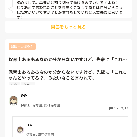
初めまして。単発だと割り切って働けるのでいいですよね！

とりあえず言われたことを素早くこなしてあとは自分からこう
した方がいいですか？とか質問をしていれば大丈夫だと思いま
す！
回答をもっと見る
雑談・つぶやき
保育士あるあるなのか分からないですけど、先輩に「これち
ゃんとやってる？...
保育士あるあるなのか分からないですけど、先輩に「これち
ゃんとやってる？」みたいなこと言われて、

「（えっ、それ私の仕事だったの！？）あー、こうすればい
先輩
保育士
いんじゃないですかねー（その場で思いついたこと言う）」

「（えっ、それは先輩の担当の仕事では…？）あー、すみま
みみ
せんやってないです」

保育士, 保育園, 認可保育園
みたいな時ちょいちょいあるんですけどあれ何なんでしょ
1
・
12/11
う？笑

それ自分がやるんだったの！？ってドキッとなります笑
はな
保育士, 認可保育園