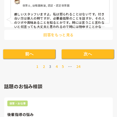
皆様の職場にも厳しい職員はいますか？

保育士, 幼稚園教諭, 認証・認定保育園
また、その先輩に怒れる人いますか？

皆様はどうやって付き合ってますか？

厳しいスタッフいますよ。私は怒られることはないです。付き
合い方は新人の時ですが、必要最低限のことを話すか、その人
のツボや興味あることを知るとかです。時には言うこと言わな
いと何言っても大丈夫と思われるので時には物申すことかなと
思います！
回答をもっと見る
前へ
次へ
1
2
3
4
5
…
24
話題のお悩み相談
保育・お仕事
後輩指導の悩み