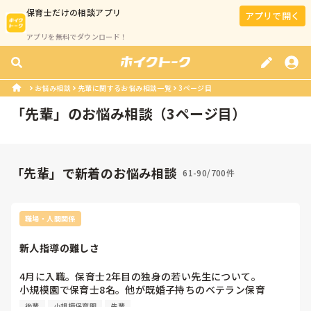
保育士
だけの相談アプリ
アプリで開く
アプリを無料でダウンロード！
お悩み相談
先輩に関するお悩み相談一覧
3ページ目
「
先輩
」のお悩み相談（
3
ページ目）
「先輩」で新着のお悩み相談
61-90/700件
職場・人間関係
新人指導の難しさ
4月に入職。保育士2年目の独身の若い先生について。

小規模園で保育士8名。他が既婚子持ちのベテラン保育
士。　

後輩
小規模保育園
先輩