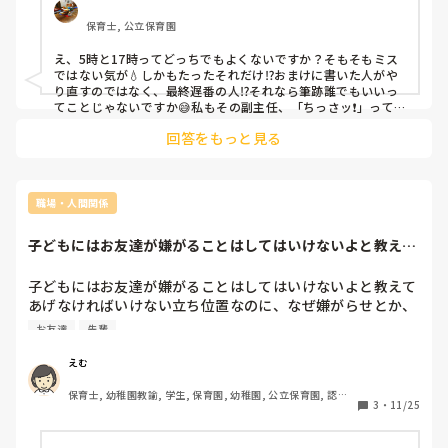
と先輩に冷たく言われました。

保育士, 公立保育園
その書類を見ると、《5時 》と書くべき所を《17時》と書い
てありました。その日の1番遅出だったのが私だったので私
え、5時と17時ってどっちでもよくないですか？そもそもミス
に書き直すように言ってきたのだと思います。しかし、その
ではない気が💧しかもたったそれだけ⁉️おまけに書いた人がや
書類の筆跡を見ると、明らかに私の字ではありませんでし
り直すのではなく、最終遅番の人⁉️それなら筆跡誰でもいいっ
た。つまり、その子どもを対応した別の人が書いてくれてい
てことじゃないですか😅私もその副主任、「ちっさッ❗️」って
思います😑💧仕事内容云々より、人間性を疑いますね💦
たのです。まあどちらにせよ、その日のまとめる役だった私
回答をもっと見る
が書き直すべきなのは、理解します。

ただ。

職場・人間関係
17を消して5にするだけの作業。なぜこれをわざわざ書き直
させるの？って思ったんです。これ、別に仕事覚えてないか
子どもにはお友達が嫌がることはしてはいけないよと教えて
らミスした、訳ではなく、毎日記入する中でのうっかりで
あげなければいけ...
す。仕事を覚えられてないからやり直させるのは指導として
子どもにはお友達が嫌がることはしてはいけないよと教えて
正しいと思いますが、一瞬で終わるような訂正もやってあげ
あげなければいけない立ち位置なのに、なぜ嫌がらせとか、
ないなんて心が狭いなって感じます。これはおかしい考え方
いびりとかがあるのでしょうか……不思議でたまりません。
お友達
先輩
ですかね？

人間色んな考え方があって当然だと思うのですがあからさま
しかも、私に言ってきたってことは、その日のシフトをわざ
に人によって態度を変える人ってなんなんでしょうか……こ
えむ
わざ調べてるってことです。そのシフト確認する時間がある
ちらとしても疲れます……。毎日顔色みて保育をするのも嫌
なら書き換えた方が早いのに。

保育士, 幼稚園教諭, 学生, 保育園, 幼稚園, 公立保育園, 認可
です。。

3
・
11/25
保育園, 認証・認定保育園, 病児保育, 病院内保育, 託児所, 児
その先生は先輩への媚び方が凄く、私が話しかけるとあから
童施設, 児童養護施設, 乳児院, 小規模認可保育園
ちなみに、「ここも別の人が書き間違えてるから後で言っと
さまに態度を変えてきます。

こ…」と言われてた箇所があったので、そこは私がこっそり