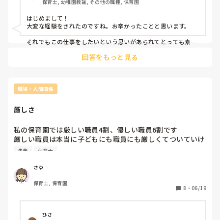
保育士, 幼稚園教諭, その他の職種, 保育園
はじめまして！

大変な経験をされたのですね。お辛かったことと思います。

それでもこの仕事をしたいという思いがあられてとっても素敵
だと思うし、勇気を出して退職をされたので、次の職場に行く
回答をもっと見る
際には面接時にきちんと説明していいのではないかなと思いま
す。

それを理由に不採用にする園よりも、しっかり話を聞いてくれ
た上で採用してくれる素敵な園に出会ってほしいなと心から思
職場・人間関係
います。

自分のお身体を1番に考え、次の職場では楽しくお仕事できま
厳しさ
すように…願ってます😊
私の保育園では厳しい職員4割、優しい職員6割です

厳しい職員は本当に子どもにも職員にも厳しくてついていけ
ません。

先輩
保育士
平気でNGワードを連発する(赤ちゃんクラスに行きなさい、
出来ないならやらなくていい等)し、職員には指示が小言ば
さゆ
かり。。

保育士, 保育園
でも、子供の事はちゃんと見てるし、1人で数十人動かせる
8
・
06/19
チカラ(厳しいから子供たちも言う事聞かざる負えない)があ
るから、上も頼るし褒めています。

ひさ