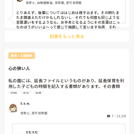
保育士, 幼稚園教諭, 保育園, 認可保育園
とりあえず、後輩についてははじめは様子みます。その時たま
たま間違えただけかもしれないし…それでも何度も同じような
言葉遣いをするようなら、お手本となるようにその言葉はこっ
ちのほうがいいよ〜って感じで強調して言いますね笑　それで
気づいてくれればいいですが、気づかずまだ直らないようなら
回答をもっと見る
帰り道などにちょっと話をしますかね。

今のご時世、指導？注意？したりするとすぐやめられたりなか
れたりするので難しいです…
職場・人間関係
心の狭い人
私の園には、延長ファイルというものがあり、延長保育を利
用した子どもの時間を記入する書類があります。その書類
は、受け渡しを担当した人が時間を記入するものですが、最
記録
主任
先輩
後のまとめとして1番遅出の人が記入漏れがないか確認して
綴じるという仕組みです。

S.k.m.
保育士, 認可保育園
ある日。

7
・
11/29
「ここ、書き間違えてるから後で書き換えてね。」

たむたむ