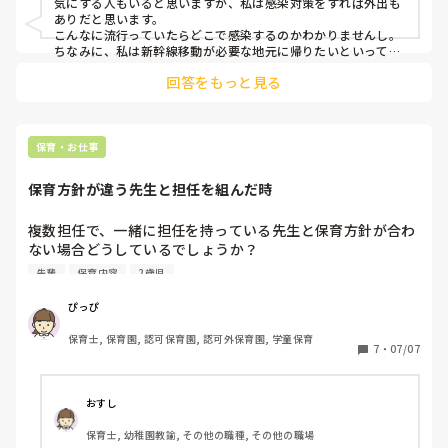
気にする人もいると思いますが、私は感染対策をすれば外出も
ありだと思います。

こんなに流行っていたらどこで感染するのかわかりませんし。

ちなみに、私は新幹線移動が必要な地元に帰りたいといっても
なにも言われず、お休みをもらいました。

回答をもっと見る
園によると思います。
保育・お仕事
保育方針が違う先生と担任を組んだ時
複数担任で、一緒に担任を持っている先生と保育方針が合わ
ない場合どうしているでしょうか？

私の場合は特にベテランの先生で、出産して今年産休明けで
先輩
保育内容
2歳児
復帰で時短勤務ですが、クラス責任者というのと、ベテラン
なので園でも発言権がつよく、また、元々思った事は全部言
ぴっぴ
う強めの先生なので、納得いかないと徹底的に言って、すぐ
保育士, 保育園, 認可保育園, 認可外保育園, 学童保育
主任などを飛ばしてトップに言って自分の納得いくようにす
7
・
07/07
すめてしまうので、自分の中にフラストレーションが溜まっ
てしまって。

おすし
こういう保育が興味あるとかやりたいとか何もない人なら保
保育士, 幼稚園教諭, その他の職種, その他の職場
育方針が合うとか合わないとかもないのでしょうが、皆さん