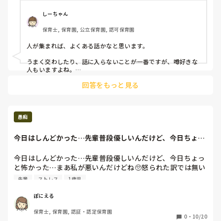
今は自分が出来ることとして、陰口は聞いていないふりす
しーちゃん
る、同じことを2度言われないようにする、相手の立場にな
保育士, 保育園, 公立保育園, 認可保育園
って考えて仕事をするように意識してます。

人が集まれば、よくある話かなと思います。

たまに｢○○先生もそう思うよね？｣みたいな感じで振られる
のがすごくいやなんです。
うまく交わしたり、話に入らないことが一番ですが、噂好きな
人もいますよね。

回答をもっと見る
女の職場だから、余計にそうなりやすいのかなとも思います。
愚痴
今日はしんどかった…先輩普段優しいんだけど、今日ちょっ
と怖かった…まあ...
今日はしんどかった…先輩普段優しいんだけど、今日ちょっ
と怖かった…まあ私が悪いんだけどね🥺怒られた訳では無い
んだけど、この先輩本気で切れたら怒鳴るんじゃなく静かに
先輩
ストレス
1歳児
見捨てられそう…しんど…泣く…。

今週の土曜出勤先輩と2人だし…🥺
ぽにえる
保育士, 保育園, 認証・認定保育園
0
・
10/20