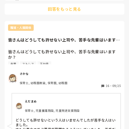
何年も勤めていても上手くいかないことだらけです。対子ども
回答をもっと見る
なので、上手くいかなくて当たり前、子どもが怪我もせず子ど
もの笑顔が見られたらそれで良いと思って、気負わずにいきま
しょう！
職場・人間関係
皆さんはどうしても許せない上司や、苦手な先輩はいます
か？わたしは、人間...
皆さんはどうしても許せない上司や、苦手な先輩はいます
か？

わたしは、人間的に受け付けない人と一緒に仕事ができない
先輩
ストレス
正社員
のですが、それは自分がわがままなのでしょうか…
さかな
保育士, 幼稚園教諭, 保育園, 幼稚園
16
・
09/25
えだまめ
保育士, 児童養護施設, 児童発達支援施設
どうしても許せないという人はいませんでしたが苦手な人はい
ました。
