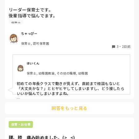
リーダー保育士です。

後輩指導で悩んでます。

初めて年長を持つ後輩がいますが

保育士
初めての割にわからないことを聞きにこなかったり、聞かな
いで様子見てると直前になるまで何もアクションがなかった
ちゃっぴー
り

保育士, 認可保育園
他の職員に聞いてる様子もなくて

3
・
2日前
もう何考えてるんだかさっぱりです。

よほど自分に聞きづらいのか、聞く必要性さえ感じないの
ほいくん
か、もうよくわからないです。

保育士, 幼稚園教諭, その他の職種, 幼稚園
対応にも悩みます。
初めての年長クラスで動きが見えず、直前まで相談もないと
「大丈夫かな？」とヒヤヒヤしてしまいますし、どう接したら
いいか悩んでしまいますよね。

後輩側は「何が分からないかも分からない状態」だったり、
回答をもっと見る
「こんなこと聞いたら迷惑かな」と抱え込んでいるケースがと
ても多いです。

待つスタイルから一歩踏み出して、リーダー側から「〇〇の
保育・お仕事
件、どこまで進んだ？」「困ってることない？」と具体的に声
をかけて進捗を確認する仕組みを作ってみてください。

腰、膝　痛み始めました。(>_<)