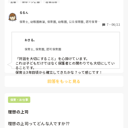
現在の園では2年目なのですが、保育観というものをなかな
先輩
認定こども園
保育内容
ほかにも、社会人たるマナーはあると思うけど、言い訳できる
か確率できず悩んでいます。

元気があるなら大丈夫だと思いますよ。

私の園は、主体性を尊重しており、保育教諭が厳しいことを
ブー3(スリー)さんも、無理せず、人の振り見て我が振り直せで
るるん
大丈夫！ベテラン先生はいい見本と思って、どんどん質問した
子どもに言うことも多々あります。子どもが自分で自分のこ
り、話しかけてみてくださいね。

保育士, 幼稚園教諭, 保育園, 幼稚園, 公立保育園, 認可保育園, 
とをできるようになるため、社会性を育むためです。

7
・
06/22
認証・認定保育園
忙しいときは別ですけどね😉

私の中では、「何事にも感謝の気持ちを持って欲しい」とい
がんばりましょ！応援してます。
う思いがあるのですが、これが保育観に当てはまるのかも分
かりません。

おきる。
なんでも「やって」と言ったらやってもらえる訳ではないと
保育士, 保育園, 認可保育園
いうことや、やってもらったら「ありがとう」の気持ちを伝
えることで、お互いに気持ちよく感謝の気持ちが連鎖してい
「対話を大切にすること」を心掛けています。

く、ということに気づいていってほしいです。

これは子どもだけではなく保護者との関わりでも大切にしてい
上司に、「倫理観や保育観が定まらないと、子どもへの言葉
ることです。

掛けもできないよ」と言っていただき模索しています。たく
保育士3年目頃から確立してきたかな？って感じです！
さん指導してくださり、私を育てようと思ってくださるのも
回答をもっと見る
分かりますが、時々言い方が強いため泣きそうになり、正
直、病みかけています🥲

ここでくじけたくないですが、私は保育教諭に向いてないの
かな、と辛くなります…。

保育・お仕事
みなさんは、保育観は何年目くらいで持たれましたか？そし
て、どのような保育観ですか？
理想の上司