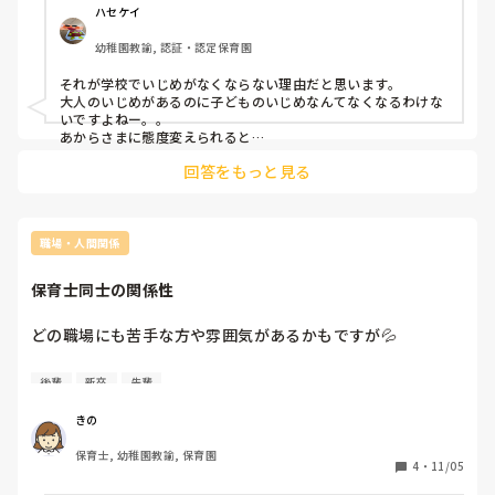
先輩には甲高い声で話しかけるのに私が話しかけると

ハセケイ
書き換えておきました。

一気にトーンが下がります。笑 正直怖いし気を遣うのに疲れ
間違いをほっとくのも違うかなと思うので、伝えるのは必要
幼稚園教諭, 認証・認定保育園
てしまいます。あと半年もないうちに今のクラスは終わるの
だと思いますが、「間違ってたから書き直しといたよ、次、
でもう少しの辛抱！と思って耐えていますが皆さんはあから
気をつけてね。」で良くないですか？

それが学校でいじめがなくならない理由だと思います。

さまに態度を変えられた時どうしてますか？ 
大人のいじめがあるのに子どものいじめなんてなくなるわけな
いですよねー。。

こんなに心が冷たい人が保育士してるってのにゾッとしま
あからさまに態度変えられると

す。大人にも優しくしなよ…と。しかもそれが副主任ってい
『ウェーイ』ってパリピ対応します（笑）
う…

回答をもっと見る
すみません、愚痴でした。
職場・人間関係
保育士同士の関係性
どの職場にも苦手な方や雰囲気があるかもですが💦

職場で誰かの陰口を聞くことってよくあるものですか？

後輩
新卒
先輩
理由があって、私が体験してないだけかもしれまへん。でも
きの
陰でこそこそ言っているのを聞いて、嫌悪感と、もしかした
保育士, 幼稚園教諭, 保育園
ら私も迷惑をかけて嫌な思いをさせているのかもしれないと
4
・
11/05
いう不安を感じています。
