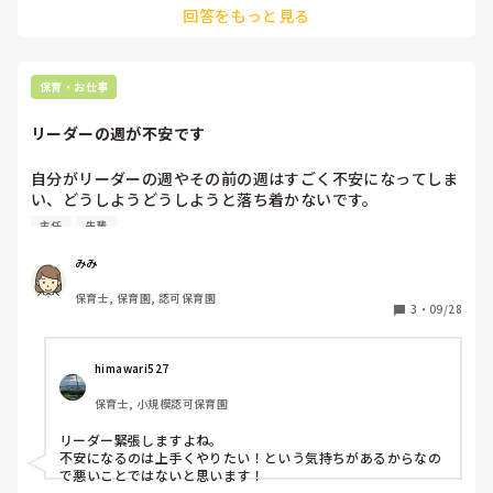
回答をもっと見る
事に指摘されていました。

こんなの部活でもしないってくらい上下関係が異常だと思う
そういう園はきっと何か起こるでしょう。
のですがこれって普通なんですか？普通なら諦めますが普通
じゃないならそれなりの処置を考えます…このままなら私や
っていける自信ないです。

保育・お仕事
別に全員じゃないですし、仲良しの先生もいますが…しんど
いです。
リーダーの週が不安です
自分がリーダーの週やその前の週はすごく不安になってしま
い、どうしようどうしようと落ち着かないです。

先輩にはちゃんと準備すれば大丈夫と言われるのですが、上
主任
先輩
手くできないです。

準備が不十分だったり、準備の仕方が分からなかったり、準
みみ
備したけどハズレだったりするんだと思います。
保育士, 保育園, 認可保育園
3
・
09/28
himawari527
保育士, 小規模認可保育園
リーダー緊張しますよね。

不安になるのは上手くやりたい！という気持ちがあるからなの
で悪いことではないと思います！
