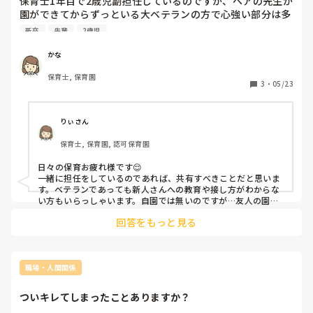
保育士1年目で2歳児副担任しているのですが、ペアの先生が
園ができてからずっといる大ベテランの方で心強い部分は多
いのですが、子どもの怪我のことやペアの先生が見つけた子
新卒
先輩
2歳児
どもの異変などを副担任の私ではなく何故かパートのフリー
の先生に話している事が多くて、自分の知らない怪我などが
かな
あったりして時々困っています。

保育士, 保育園
また、それだけではなく急遽｢今週リーダーね｣と毎回伝えて
3
・
05/23
きたりパートの先生と内緒話のような事があったりしてこれ
って自分いる意味あるのかな？と最近思ってしまってます。

他の園ではこのようなことありますか？

りぃさん
ほんとは、辛くても1年は続けようと決めたので頑張りたい
保育士, 保育園, 認可保育園
のですがこれが続くと自分が鬱になったりしてしまいそうな
気がして辞めようか悩んでしまってる状態です。
日々の保育お疲れ様です😌

一緒に担任をしているのであれば、共有すべきことだと思いま
す。ベテランであっても新人さんへの教育や接し方がわからな
い方もいらっしゃいます。自園では無いのですが…友人の園に
も同じような方いました。まずは園長や主任の先生に相談して
回答をもっと見る
みてはいかがでしょう？

しんどくなってしまいお身体に支障が出ないよう無理はせずに
頑張ってくださいね♪
職場・人間関係
ついキレてしまったことありますか？