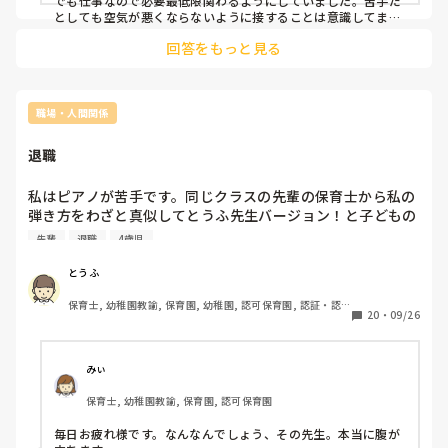
でも仕事なので必要最低限関わるようにしていました。苦手だ
としても空気が悪くならないように接することは意識してまし
たね。

回答をもっと見る
人間的に受け付けない相手はよっぽどなので、その人と関わる
ことがストレスになっているのならわがままではないと思いま
すよ。
職場・人間関係
退職
私はピアノが苦手です。同じクラスの先輩の保育士から私の
弾き方をわざと真似してとうふ先生バージョン！と子どもの
前でネタにされたり悲惨だねーと言われたりしています。日
先輩
退職
4歳児
頃の保育中は保育に入って頂くようお願いしても強引な理由
を付けて事務室に篭り手が少ない時もほとんど入ってもらえ
とうふ
ません。その上私の保育はつまらないし子ども達もつまらな
保育士, 幼稚園教諭, 保育園, 幼稚園, 認可保育園, 認証・認
い大人になる。と怒られてばっかりで正直キツくなってしま
20
・
09/26
定保育園
いました。今年に入ってその先生と組んでから頭痛と原因不
明の耳痛、吐き気に便秘、出勤前の過呼吸や号泣が続いてい
ます。子どもたちは先生大好きと言ってくれていますし、私
みぃ
も大好きで出来ればちゃんと見てあげたかったのですが仕事
保育士, 幼稚園教諭, 保育園, 認可保育園
に行くこと自体がもう怖くて朝から手足が震えて中々動けな
いです。辞めてもいいのでしょうか…。
毎日お疲れ様です。なんなんでしょう、その先生。本当に腹が