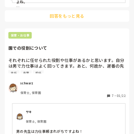
よね。

（笑）勉強しましょうお互いに。

自分の体験談ですが、上司の保育で心配な場面があった時に、
『なんで相談してくれないの！』

回答をもっと見る
まず直接話してみましたが聞き入れてもらえずでした。

そのため細かく記録をとってにさらに上司に報告し、注意する
内容と方法は上司にお任せしていました。

→信頼関係の土台ができてないから。相談したとこで。。ね
結果は自分から伝えるよりは効果がありましたが、改善という
ぇ？（笑）その人のこと、もっと勉強して理解しましょうお
より「上司に見られている時だけ気を付ける」状態でその先生
保育・お仕事
互いに。

との関係は悪化し、相手の異動という形で終わってしまいまし
た。

園での役割について
今でもどう伝えたらよかったか悩みます。

まあどの業界も同じだと思いますが、

が、もし同様のことがあったら「自分の気にしすぎで済んだら
それぞれに任せられた役割や仕事があるかと思います。自分
一生勉強ですよね！🙃🙃

何より」くらいの気持ちで、子どもたちのためにやはり同じこ
は男で力仕事はよく回ってきます。あと、何故か、遅番の先
とをすると思います。
生がしていた掃除業務を「人手がないから」という事で自分
主任
先輩
担任
がする人になっています。皆さんには、周りと分担できるの
に自分にだけ回された仕事や役割がありますか？

schwarz
それについて、どう思いますか？
保育士, 保育園
7
・
01/22
サキ
保育士, 保育園
男の先生は力仕事頼まれがちですよね！
