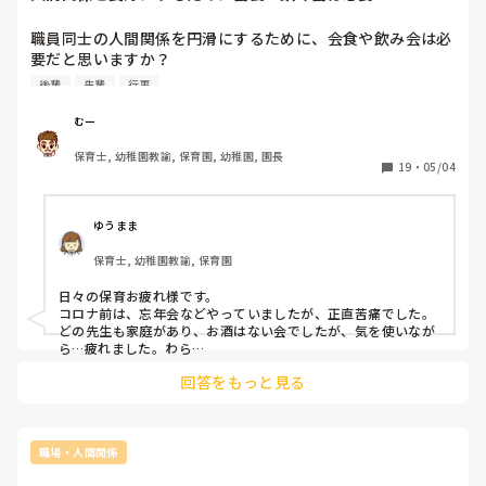
職員同士の人間関係を円滑にするために、会食や飲み会は必
要だと思いますか？

業務中はなかなか個人的な話などが出来ないと思いますし、
後輩
先輩
行事
話をすることで仲も深まるのではないかと思います。

とはいえ、このご時世、若者の飲み会離れも進んでいます。

むー
皆さんはどう思われますか？
保育士, 幼稚園教諭, 保育園, 幼稚園, 園長
19
・
05/04
ゆうまま
保育士, 幼稚園教諭, 保育園
日々の保育お疲れ様です。

コロナ前は、忘年会などやっていましたが、正直苦痛でした。

どの先生も家庭があり、お酒はない会でしたが、気を使いなが
ら…疲れました。わら

別の会で仲の良い先生たちで飲み会はあり、そちらはたのしか
回答をもっと見る
ったです。

必要か必要でないかであれば、

私は必要ではないかな？と思いますよ！
職場・人間関係