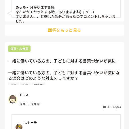
めっちゃ分かります‼︎ 笑

なんだかモヤッとする時、ありますよね( ；∀；)

すいません、、共感した部分があったのでコメントしちゃいま
した。
回答をもっと見る
保育・お仕事
一緒に働いている方の、子どもに対する言葉づかいが気にな
る場合はどのよう...
一緒に働いている方の、子どもに対する言葉づかいが気にな
る場合はどのような対応をしますか？

後輩
先輩
保護者
先輩、後輩、同僚‥立場によって伝える方法は様々ですが、
対応方法があれば教えて欲しいです！

もにょ
保育士, 保育園
※気になるの度合い→保護者が聞いて不信感を抱くような言
3
・
12/03
葉づかい
カレー子