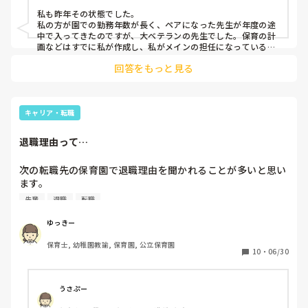
はどうでしょうか？

私も昨年その状態でした。

合わない時ってありますか？

私の方が園での勤務年数が長く、ペアになった先生が年度の途
話し合えれば良いのでしょうが、そんな感じでもなく。

中で入ってきたのですが、大ベテランの先生でした。保育の計
どんなやり方でも子どもがよくなっているなら勿論いいと思
画などはすでに私が作成し、私がメインの担任になっているの
で、ベテランの先生も気を遣って頂いて、私を立てていただい
うのですが。

回答をもっと見る
ていたと思うのですが段々園に慣れてくると、前の園ではこう
どれも全く良くなっていないかと言えばそうではないのでし
だった、、、などの発言が増えてきました。

ょうが、私は0歳から今年2歳クラスまで持ち上がりでずっと
正直、保育感が合わないとも思いましたが、私のやり方でも、
見てきて、子どもの様子がおかしいなという事もあって…

ベテランの先生のやり方の、どちらも間違いではないですし、
こういう経験あるでしょうか？
勉強の機会であると素直に一度受け止めるようにしました。ま
キャリア・転職
た子どもにとっても、色んな先生や大人と接する事は良いこと
なんだよな、と思うようにもしました💦

退職理由って…
ぴっぴさんの場合は、ベテランの先生が、復帰直後に、張り切
ってアクセル全開なのですかね、責任感も強そうな先生ですよ
ね。良くも悪くも、甘えるような感じで、色々やって頂くと、
次の転職先の保育園で退職理由を聞かれることが多いと思い
かえって楽に仕事が出来るかもしれないですね。こんなこと言
ます。

ったらそのベテランの先生に怒られちゃいそうですが、、、💦
人間関係で退職したことってやっぱり言わない方が良いので
先輩
退職
転職
しょうか？？

人間関係の理由だと印象は良くないし、本当に相手に問題が
ゆっきー
あったかなんてわからないことも分かっているのですが…

保育士, 幼稚園教諭, 保育園, 公立保育園
私は本当に苦しくて身体にも影響が出てしまい退職せざるを
10
・
06/30
得ませんでした。

本当に辛かったけど、それでもこの仕事がしたいと思う気持
ちは変わらないのに、それは評価されないのかなって…何だ
うさぷー
か落ち込んでしまいます。