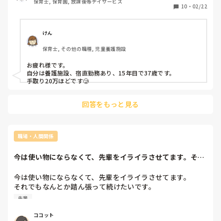
保育士, 保育園, 放課後等デイサービス
教えていただけますか？

10
・
02/22
ちなみに私は、20代で手取り18万ほどです。
けん
保育士, その他の職種, 児童養護施設
お疲れ様です。

自分は養護施設、宿直勤務あり、15年目で37歳です。

手取り20万ほどです🥲
回答をもっと見る
職場・人間関係
今は使い物にならなくて、先輩をイライラさせてます。それ
でもなんとか踏ん...
今は使い物にならなくて、先輩をイライラさせてます。

それでもなんとか踏ん張って続けたいです。

先輩たちの陰口なんかに負けたくないです。

先輩
聞かないで考えろよと思われるかもしれないけど、どうして
いけばスムーズに保育が円滑に進むかアドバイスを仰ごうか
ココット