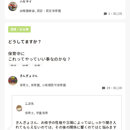
ハセケイ
『自分達は先輩にこんな指導しかしてもらえなかった、だか
幼稚園教諭, 認証・認定保育園
ら指導の仕方が分からない。』

1
・
01/28
『何でもっと相談してくれないの！』etc。。

保育・お仕事
そして時はたち、自分が指導する立場になり、主任になり、
気付いたこと。

どうしてますか？
指導する方がただの勉強不足。

保育中に

これってやっていい事なのかな？

虐待じゃない？

虐待
後輩
先輩
『今の時代ってYouTubeでも本でも保育のネタすぐ見つか
など思った時にみなさんはどうしますか？

るから！もっと勉強しなさいよ！』

例えば

きんぎょさん
上司に伝える

→YouTube、本、ネット。。今の時代『指導の仕方』が動
保育士, 保育園, 小規模認可保育園
同期や仲良しの先生に相談する

19
・
01/28
画でも本でも腐るほどあります。指導の仕方、もっと勉強し
一人でひたすら悩む

ましょう、お互いに（笑

本人にその場で直接いう（休憩時間に言う）

など。

こぷた
『自分達は先輩にこんな指導しかしてもらえなかった、だか
上下関係（先輩後輩）で違うこともあるかもしれませんが教
ら指導の仕方が分からない。』

保育士, 学童保育
えてください。
→新卒さんが『学校ではこんなことしか習ってない、だから
きんぎょさん、お相手の性格や立場によってはしっかり聞き入
れてもらえないのでは、その後の関係に響くのではと悩みます
分からない』なんて言ったらキレるでしょ？それと同じ