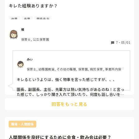
キレた経験ありますか？

対「園長」「先輩」「後輩」問いません。

後輩
先輩
園長先生
じっくり話し合い…というより、

梯
キレてしまった方の経験談をお聞きしたいです。

保育士, 公立保育園
7
・
05/01
なぜキレたのか？

そのときの相手の反応は？

その後の相手との関係性は？

みぃ
退職せずに続いてますか？

保育士, 幼稚園教諭, その他の職種, 保育園, 病児保育, 事業所内保育, 
病院内保育
などなど後日談も交えてお聞きしたいです。
キレるというよりは、強く物事を言った感じですが、、、

園長、副園長、主任、先輩方は熱い気持ちがあるのね！と言っ
た感じで、しっかり聞き入れて頂いたり、何度も話し合いを重
ねていい方向性にしてもらったことはあります。

回答をもっと見る
副園長だけが、あまり納得して無かったみたいで、初めはよそ
よそしい感じでしたが、結果を出したあとは、普通に接してく
れました。

後輩に関しては、あまりにも響かずついつい、強い言い方をし
職場・人間関係
てしまいましたが、逆ギレして来た方がいました！

先輩たちがしてくれたように、しっかり話を聞いて、一緒に考
人間関係を良好にするために会食・飲み会は必要？
えて答えを出して、副主任で頑張ってくれています。