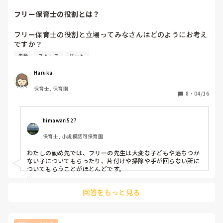
フリー保育士の役割とは？
フリー保育士の役割と立場ってみなさんはどのようにお考え
ですか？

保育士歴15年くらいある先輩保育士さんがフリーとしてクラ
先輩
ストレス
パート
スに入る時、担任を差し置いて子どもの補助したり（担任に
片付けさせて、自分は寝かしつけに入る）、子どもに指示
Haruka
（着替えや身の回りのことをするように声かけたり）するの
保育士, 保育園
が、担任としてすごく気分が悪いです。上司には相談して、
8
・
04/16
主任や園長から直接話をしてもらってるのに直りません。経
験が長くて視野が広く色々考えてくれてるのはわかってても
教えたい気持ちからか、私に対してあーだこーだ言ってくる
himawari527
のです。

保育士, 小規模認可保育園
フリー保育士の役割と立場ってなんなのかなーと考えさせら
れる日々です。
わたしの勤め先では、フリーの先生は大変な子どもや落ちつか
ない子についてもらったり、片付けや掃除や手が回らない所に
ついてもらうことがほとんどです。

担任を差し置いてそうなってしまうとなかなかやりずらいです
回答をもっと見る
ね💦

園長先生から言っていただいてるとのことで良くなるといいで
すね😢