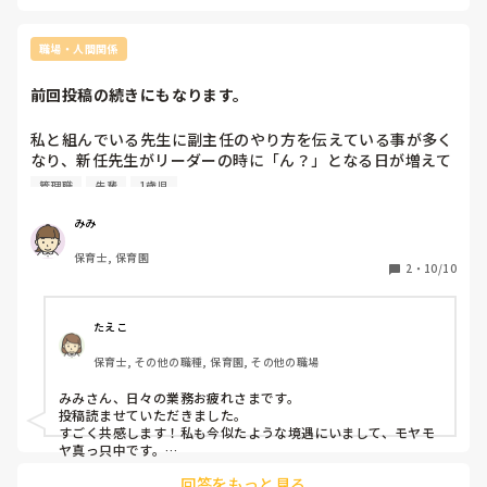
職場・人間関係
前回投稿の続きにもなります。
私と組んでいる先生に副主任のやり方を伝えている事が多く
なり、新任先生がリーダーの時に「ん？」となる日が増えて
きています。日誌などの書類の書き方や、園児のまとめ方な
管理職
先輩
1歳児
ど副主任のやり方で新任先生が行うようになり、私の方法で
子ども達が過ごしていたのが崩れ最近は荒れてきています。
みみ
恐らく子ども達も困惑していると思います。大まかには変わ
保育士, 保育園
っていないのですが、子ども達の特性からじっとして過ごす
2
・
10/10
事が苦手な子が多いのでパッと次の活動に入ったり、少し時
間が必要かもなと感じた時は玩具（2種類）出しています。
でも副主任は、1つの活動？行動？前に座らせて絵本を読ん
たえこ
でいます。一区切りで読んでいるのだとは思いますが、それ
保育士, その他の職種, 保育園, その他の職場
が何度も。私はその方法が駄目だとは思いませんが、クラス
の園児からするとストレスだし区切り多すぎない？と感じて
みみさん、日々の業務お疲れさまです。

います。

投稿読ませていただきました。

前回投稿した内容の休憩回しや、新任先生への指導などまる
すごく共感します！私も今似たような境遇にいまして、モヤモ
で『副主任の行ってきたやり方が正しいから、やってね』と
ヤ真っ只中です。

私も「～だった」と今までのやり方で突き進む職員と先日対立
圧を感じています。とてもやりにくく、園長や主任にも相談
回答をもっと見る
してしまい、どうしたらいいだろうと園長と相談しました。す