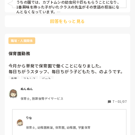
うちの園では、カブトムシの幼虫何十匹ももらうことになり、
1番興味を持った子がいたクラスの先生がその世話の担当にな
んとなくなっています。

土を変えたり、水をふきかけたり、他の仕事もあるので大変そ
回答をもっと見る
うです。

私が、時間がある時は声をかけて手伝ったりしますが、あいま
いになりがちな仕事こそ担当をしっかり決めた方がいいと思い
ます。
職場・人間関係
保育園勤務
今月から単発で保育園で働くことになりました。

毎日ちがうスタッフ、毎日ちがう子どもたち、のようです。

嫌な人間関係に縛られないのがいいなと思う反面、コミュニ
先輩
ストレス
パート
ケーションをとるのがなかなか大変そうだなと感じ始めまし
た。

ぬんぬん
先輩保育士さんたちとコミュニケーションをとる上で、何か
保育士, 放課後等デイサービス
アドバイスいただけませんか？
7
・
01/07
りな
保育士, 幼稚園教諭, 保育園, 幼稚園, 学童保育