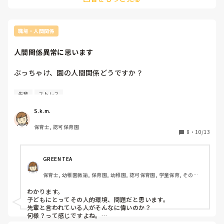
していますが、良い回答は得られていません。何となく理解
ると、次回の職員会議で今回の事例を出し、みんなで討論しよ
してくれているのは感じていますが、保育に関してなど尊敬
うということになりました。

できる部分もありますし、管理職ならではの問題もあるかと
当事者同士ではなく、園全体で見直していかないといけない事
思います。

案であると。

職場・人間関係
イライラして同じ早番や遅番になる事、部屋にはいって頂く
どうなるかわかりませんが、まずは相談して良かったのかなと
思いました。

事もありますし、ましてや年上の男性保育士なので言い返せ
人間関係異常に思います
ません。そもそもこちらの意見を聞かずに副主任の意見を通
みみさんもまず主任に相談してみて、少しでも解決策が出てく
そうとしているようにも取れます。

るといいですね。

ぶっちゃけ、園の人間関係どうですか？

この間、戸外活動で園児も体力が付き歩行させたいな、活動
また落ち着きましたら報告待ってます。
時間伸ばそうかなと感じ、朝の牛乳飲みを9時過ぎから登園
・先輩の仕事は全部代わるって当たり前ですか？

先輩
ストレス
した順に飲ませようかな。と副主任と早番の時に話しまし
・やり方わからなくて聞いたらぶっきらぼうに言い捨てられ
た。そしたら『1歳児クラスは9時過ぎたら職員基本1人じゃ
るのって当たり前ですか？

S.k.m.
ん。園児登園したらどうするの？無理でしょ。それなら保護
・その分からないことを質問して不機嫌になった後、別の報
者に9時20分までの登園促したら？』と。何故保育者都合を
保育士, 認可保育園
告したら「はい。」ってだけ冷たく言い放たれるのって当た
8
・
10/13
保護者に頼まなければいけないのでしょう？何故クラスに朝
り前ですか？

の時間もう1人置けたら良いね、とならないのでしょう。上
・勤務ごとの仕事内容が決まっているのに、先輩がしていた
のクラスにはたくさん行くのに。正論なのも分かりますが、
ら自分が違う勤務だろうと代わるのって当たり前ですか？

GREEN TEA
こちらの意見を肯定せず否定ばかりで、「自分はこうだっ
・陰で職員のことを悪く言うのって当たり前ですか？

た。こうしていた。」の言葉ばかり聞かされイライラしま
保育士, 幼稚園教諭, 保育園, 幼稚園, 認可保育園, 学童保育, その他
・代わりますって言っても代わらず「いいよ」って言ってく
す。

の職場
れる先生。ありがたいけど代わってもらわないと別の先生か
明日以降、もう一度主任と話してみようかと思いますが、他
わかります。

らの目が怖いんです、とも言えないし代わるって言ってもい
子どもにとってその人的環境、問題だと思います。

の先生方の「私ならこうする」などの意見を聞かせていだだ
いって言われました、とも言えないし、これって当たり前で
先輩と言われている人がそんなに偉いのか？

けませんでしょうか？
すか？

何様？って感じですよね。

以前いた園でも同じような環境で市の訪問観察が突然あり、見