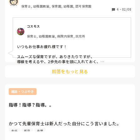
と思ってます。

保育士, 幼稚園教諭, 保育園, 幼稚園, 認可保育園
4
・
02/08
やっぱり考えろよ？って思いますか？

ちなみに私は若いわけではなく、おばちゃんです。

経験ゼロではないですが、今入っている年齢は初めてです。

コスモス
上記なようなことを思いながらも、不安な気持ちもありま
保育士, 幼稚園教諭, 病院内保育, 託児所
す。

いつもお仕事お疲れ様です！

スムーズな保育ですが、ありきたりですが、

導線を考えるや、2歩先の事を頭に入れておく、

やることややらなきゃ行けないことは

回答をもっと見る
メモに残したり、恥を忍んで自分の保育で見えてない部分をほ
かの先生に聞いてみる、などあるかと思います

少しずつ、ココットさんの保育が

雑談・つぶやき
指導！指導？指導。。
かつて先輩保育士は新人だった自分にこう言いました。

『今の時代ってYouTubeでも本でも保育のネタすぐ見つか
主任
新卒
先輩
るから！もっと勉強しなさいよ！』
