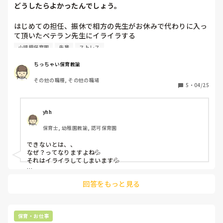
どうしたらよかったんでしょう。
はじめての担任、振休で相方の先生がお休みで代わりに入っ
て頂いたベテラン先生にイライラする

小規模保育園
先輩
ストレス
私 (給食前の)申し訳ないのですが絵本読み聞かせお願いでき
ますか？

ちっちゃい保育教諭
A  は？初めてだからできません。担任のあなたがすることで
その他の職種, その他の職場
しょ！

5
・
04/25
私 どうしよう(-_-;) 

(心の声:そんなこと言われても…。

それなら1人の子をずっと抱っこしてないで周りも見てくだ
yhh
さい！

保育士, 幼稚園教諭, 認可保育園
今まで幼稚園で経験積んできたのに？

初めて実習に来た実習生じゃないんだから！

できないとは、、

それとも読み聞かせをしたことがない？)

なぜ？ってなりますよね💦

それはイライラしてしまいます💦

自分もはじめてのことばかりで余裕がなかったので急に話を
読み聞かせすらしてもらえないなら、私なら次からはもう子ど
ふってしてしまい申し訳ないなと反省ですが、こんな時どう
回答をもっと見る
ものことはお願いしないです。

したらいいですか？

先の方が回答されているように雑だけお願いします。
絵本はもう一人のフリーパートさんにお願いしてなんとかな
りました(>_<)

保育・お仕事