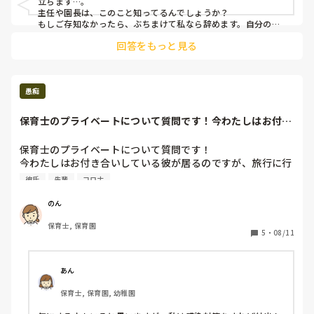
立ちます…。

主任や園長は、このこと知ってるんでしょうか？

もしご存知なかったら、ぶちまけて私なら辞めます。自分の身
体が大切だし。

回答をもっと見る
今の状態だと、とうふ先生は本当にお辛いし、とうふ先生のお
持ちの力を発揮出来ないと思います。勿体無いですよ！
愚痴
保育士のプライベートについて質問です！今わたしはお付き
合いしている彼が...
保育士のプライベートについて質問です！

今わたしはお付き合いしている彼が居るのですが、旅行に行
きたくて有給申請をしたいのですが、先輩保育士にコロナこ
彼氏
先輩
コロナ
んだけ流行ってるのに旅行に行くの！？保育園で働くなら旅
行は普通行かないよねと言われました。後は彼といつ会うの
のん
か事細かく聞いてきてどこの居酒屋に入っているのか会って
保育士, 保育園
いる間はどこにいるのか聞いてきてコロナ禍なので旅行、居
5
・
08/11
酒屋等保育士としてわたしも本当に気をつけています。でも
保育士になったらプライベートは全て我慢した方がいいんで
すかね？

あん
その先輩はコロナ禍になってから一切出かけていないそうで
保育士, 保育園, 幼稚園
す。