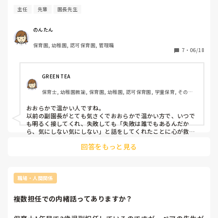
主任
先輩
園長先生
のんたん
保育園, 幼稚園, 認可保育園, 管理職
7
・
06/18
GREEN TEA
保育士, 幼稚園教諭, 保育園, 幼稚園, 認可保育園, 学童保育, その他
の職場
おおらかで温かい人ですね。

以前の副園長がとても気さくでおおらかで温かい方で、いつで
も明るく接してくれ、失敗しても「失敗は誰でもあるんだか
ら、気にしない気にしない」と話をしてくれたことに心が救わ
れました。

回答をもっと見る
サービス残業もなく、全員のシフトを把握して「もう時間だか
ら帰りなさい」と言ってくれていました。

家にあるザクロやみかんがなっている大枝を持ってきて子ども
たちがワシワシ食べたり、みかん狩りをしたり。

ただ、大人同士の関係には厳しくて、「パートの先生が〇〇
職場・人間関係
で」と話すとめちゃめちゃ怒られて「正職員とか、パートとか
でわけないで！みんな同じ職員でしょ！」と園の職員を尊重し
複数担任での内緒話ってありますか？
てくれる副園長でした。