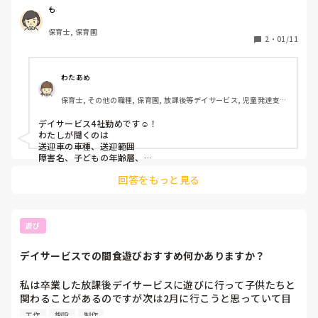
複数の施設へ見学希望を出しているので、その際に質問でき
も
るようにしたいです。よろしくお願いします！
保育士, 保育園
2
・
01/11
わたあめ
保育士, その他の職種, 保育園, 放課後等デイサービス, 児童発達支援
施設
デイサービス4社勤めです☺️！

わたしが聞くのは

送迎車の車種、送迎範囲

障害名、子どもの年齢層、

支援内容、子どもの利用人数、

回答をもっと見る
職員の年齢層、職員の資格、

職員の人数、

を聞いてます☺️！

見学楽しみですね☺️！

遊び
ホームページやブログとかで

色々下調べしてから行くのも

デイサービスでの間食遊びおすすめ何かありますか？
おすすめです！☺️

私は卒業した放課後デイサービスに遊びに行って子供たちと
関わることがあるのですが次は2月に行こうと思っていて目
が見えない子供たちがすごく多く何か感触遊び的なものをや
工作
施設
制作