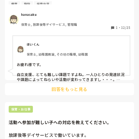
います。

療育
施設
保育内容
自立支援での取り組みについて、課題や活動に何を取り入れ
ていますか？

hanasaku
参考にさせてください。

保育士, 放課後等デイサービス, 管理職
よろしくお願いいたします。
1
・
12/25
ほいくん
保育士, 幼稚園教諭, その他の職種, 幼稚園
お疲れ様です。

自立支援、とても難しい課題ですよね。一人ひとりの発達状況
や課題によってねらいや活動が変わってきますし・・・。

回答をもっと見る
私がついている子は自閉傾向にあります。課題は１日を楽しく
過ごすことです。その中で、これなら楽しめるかな？と思える
ような遊び（シール貼りやスタンプ遊びなど）を用意し、環境
として置いてみることはよくあります。

保育・お仕事
もちろん、やるかやらないかはその子次第です。

活動へ参加が難しい子への対応を教えてください。
興味を持って取り組もうとしてくれたらとても嬉しいし、それ
だけでも意味があるものだと思っています。
放課後等デイサービスで働いています。
