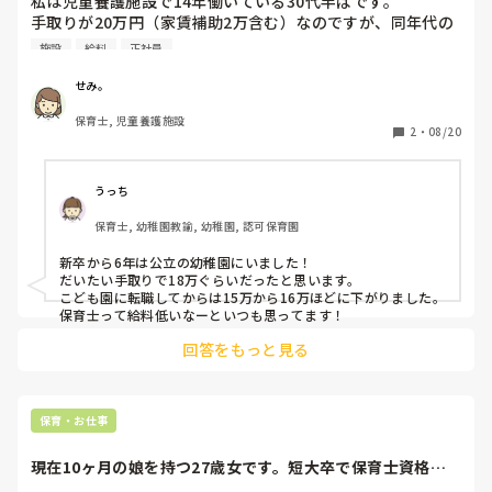
私は児童養護施設で14年働いている30代半ばです。

手取りが20万円（家賃補助2万含む）なのですが、同年代の
業種の違う友達や保育園に勤めている子と給料の話になった
施設
給料
正社員
ときに「宿直勤務もやっているのにその手取りは少ない」と
言われました。

せみ。
確かにその友達の方がもらってました(^^;)

保育士, 児童養護施設
みなさん保育業界ではどれくらいもらわれてるのでしょう
2
・
08/20
か。
うっち
保育士, 幼稚園教諭, 幼稚園, 認可保育園
新卒から6年は公立の幼稚園にいました！

だいたい手取りで18万ぐらいだったと思います。

こども園に転職してからは15万から16万ほどに下がりました。

保育士って給料低いなーといつも思ってます！
回答をもっと見る
保育・お仕事
現在10ヶ月の娘を持つ27歳女です。短大卒で保育士資格と
幼稚園教諭2種...