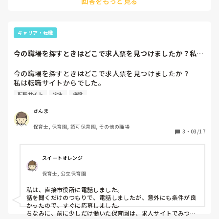
回答をもっと見る
私は伝えてます。その子に直接。冗談混じりやストレートだっ
私たちの方が仕事ができると威張っている感じです、、、な
たり。それでも変わらなかえれば、施設長に直接相談していま
んだかすごくだらだらと書いてしまいましたが、何かアドバ
す。
イスや考えなどあったらよろしくお願いします。
キャリア・転職
今の職場を探すときはどこで求人票を見つけましたか？私は
転職サイトからで...
今の職場を探すときはどこで求人票を見つけましたか？

私は転職サイトからでした。

他にも専門学校や大学の求人を通して、直接施設のホームペ
転職サイト
学生
施設
ージで探したなど、教えてください。
さんま
保育士, 保育園, 認可保育園, その他の職場
3
・
03/17
スイートオレンジ
保育士, 公立保育園
私は、直接市役所に電話しました。

話を聞くだけのつもりで、電話しましたが、意外にも条件が良
かったので、すぐに応募しました。

ちなみに、前に少しだけ働いた保育園は、求人サイトでみつけ