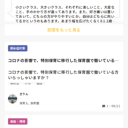
小さいクラス、大きいクラス、それぞれに楽しいこと、大変な
こと、手のかかり方が違ってあります。また、好き嫌いは置い
ておいて、どちらの方がやりやすいとか、自分はどちらに向い
てるかというのもあります。あまり幅を広げたくなく0.1.2歳児
の小規模で…と思うなら自分に合った働き方が出来るところを
回答をもっと見る
選択すれば良いと思います。自分に余裕が出来たらキャリアア
ップを目指すのも良いのではないでしょうか。私は大きい保育
園で大きい年齢も小さい年齢も経験し、私自身小さい年齢の方
が自分に合ってると思うので、ブランク後の職探しはそういっ
たところを根本にしてきましたよ。
感染症対策
コロナの影響で、特別保育に移行した保育園で働いている方
いらっしゃいます...
コロナの影響で、特別保育に移行した保育園で働いている方
いらっしゃいますか？

私の勤務している保育園は、特別保育の利用は両親、家族共
認可外
公立
施設
に看護師や警察官などの職業という条件があります。

十分留意しながら預かる必要があると思うのですが、消毒液
きりん
も段々不足しており、正直今後が不安です。

保育士, 保育園
勤務体制や、勤務時間など教えて頂けると嬉しいです。
1
・
04/21
施設・環境