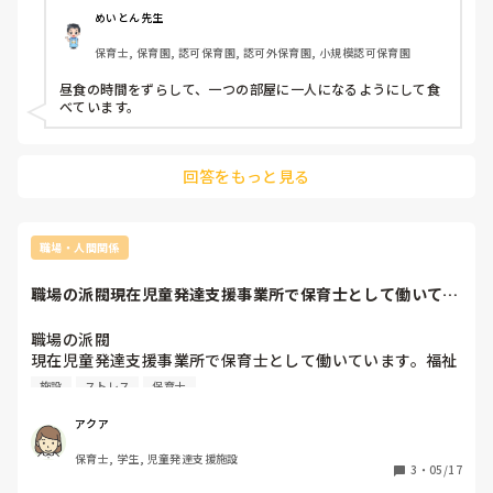
めいとん先生
保育士, 保育園, 認可保育園, 認可外保育園, 小規模認可保育園
昼食の時間をずらして、一つの部屋に一人になるようにして食
べています。
回答をもっと見る
職場・人間関係
職場の派閥現在児童発達支援事業所で保育士として働いてい
ます。福祉施設あ...
職場の派閥

現在児童発達支援事業所で保育士として働いています。福祉
施設あるあるの〇〇派などの派閥があり、疲弊しています。
施設
ストレス
保育士
私はまだ入社して間もないのでどちらの立場とも仲良くして
いますが、なんとなくギスギスした空気感の中にいるとつか
アクア
れてしまいます。

保育士, 学生, 児童発達支援施設
職場のギスギスした空気感や派閥に皆さまどうストレスを溜
3
・
05/17
めずにやりすごしていますか？