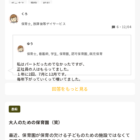
は無しです(泣)

ボーナス
施設
給料
ボーナスがある方はどの程度の頻度で出ますか？
くろ
保育士, 放課後等デイサービス
6
・
12/04
ゆう
保育士, 看護師, 学生, 保育園, 認可保育園, 病児保育
私はパートだったのでなかったですが、

正社員の人はもらってました。

１年に2回、7月と12月です。

毎年下がっていくって嘆いてました。
回答をもっと見る
愚痴
大人のための保育園（笑）
最近、保育園が保育の欠ける子どものための施設ではなくて
