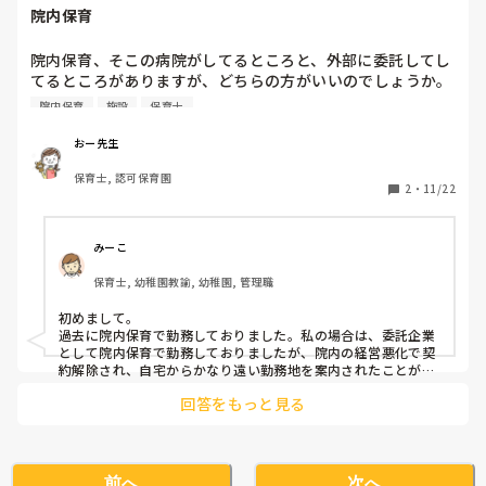
思っています。
院内保育
院内保育、そこの病院がしてるところと、外部に委託してし
てるところがありますが、どちらの方がいいのでしょうか。
その病院がもしもなくなった場合、外部委託だとそこが運営
院内保育
施設
保育士
してる保育施設でまた働けるけど、病院運営だと職がなくな
りますよね…？
おー先生
保育士, 認可保育園
2
・
11/22
みーこ
保育士, 幼稚園教諭, 幼稚園, 管理職
初めまして。

過去に院内保育で勤務しておりました。私の場合は、委託企業
として院内保育で勤務しておりましたが、院内の経営悪化で契
約解除され、自宅からかなり遠い勤務地を案内されたことがあ
りました。おそらく病院運営の場合は職がなくなってしまうと
回答をもっと見る
は思いますが、外部委託の場合も自宅から通勤が難しく退職せ
ざるを得ないようなケースもあることも考えられるかなと思い
ました。

ご参考までに。
前へ
次へ