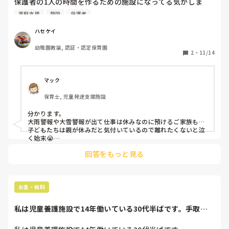
保護者の1人の時間を作るための施設になってる気がしま
す。

家庭支援
施設
保護者
まあ確かに以上児クラスは休むと差がついたり

作品を後から作ったり

ハセケイ
色々弊害はあるかもしれませんが。

幼稚園教諭, 認証・認定保育園
とりあえず、

2
・
11/14
未満児さんは家庭で見れる時は一緒にいてあげて。

週6で保育園、やめてあげてください。大人だって週6勤務は
しんどいです。平日休み、一緒に休ませてあげてください。

マック
保育士と過ごす時間の何万倍も、保護者と過ごす時間が大切
保育士, 児童発達支援施設
です。

保育料もったいないのはわかるけど。。

分かります。

保護者支援大事なのも分かるけど。。

大雨警報や大雪警報が出て仕事は休みなのに預けるご家族も…

『父だけでは見れないので。。』なんて言うお父さん、世の
子どもたちは親が休みだと気付いているので離れたくないと泣
父親のイメージが連帯責任で悪くなるのでやめてください。

く始末😭

保護者の方もたまの休みくらいは1人でいたいと思われるかも
大人のための保育園ではなく、保育に欠ける子どものための
回答をもっと見る
しれませんが、難しい問題ですよね。
保育園でありたいものです。

お金・給料
私は児童養護施設で14年働いている30代半ばです。手取り
が20万円（家...