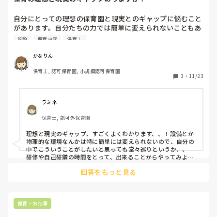
自分にとっての理想の保育園と現実とのギャップに悩むこと
があります。自分たちの力では簡単に変えられないこともあ
りますよね。仕事として割り切ることも必要かと思いますが
施設
保育内容
保育士
まだまだ理想に近づきたいという気持ちもあります。そうい
う時はどのようにモチベーションを上げていますか？
かなりん
保育士, 認可保育園, 小規模認可保育園
3
・
11/23
ラミネ
保育士, 認可外保育園
理想と現実のギャップ、すごくよくわかります、、！設備とか
物理的な環境なんかは特に簡単には変えられないので、自分の
中でこういうことがしたいと思っても堂々巡りというか、、

研修や自己研鑽の時間をとって、出来ることからやってみよう
とモチベーションを上げたりもしていましたが、

回答をもっと見る
経験を重ねていくごとに理想の保育や保育観が確立されてき
て、そうすると、私の場合は気になることが見えすぎて、割り
切ることも難しくなってしまいました。

なので、私の場合は思いきって転職しました。今いる園はやり
たい保育ができて環境も整っていて、毎日他の先生からも学ぶ
保育・お仕事
ことが多くて、本当にストレスフリーな素敵な園に出会えたと