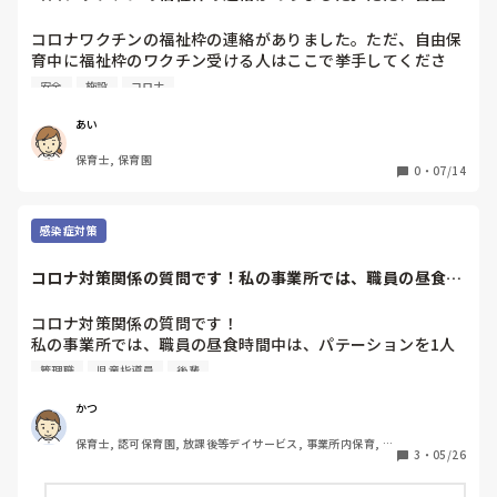
育中に福祉枠のワ...
コロナワクチンの福祉枠の連絡がありました。ただ、自由保
育中に福祉枠のワクチン受ける人はここで挙手してくださ
い。また、接種する場合、明日の勤務を抜けて電話をしても
安全
施設
コロナ
らうで言ってください。

と言われ、接種場所も接種機関もなんも伝えられず、いざ言
あい
われると考える時間も欲しくなり、とりあえず見送りまし
保育士, 保育園
た。

0
・
07/14
でも、ワクチンの福祉枠とはいえ、挙手はダメだろうと思っ
たり、実家の為実親にも伝えると保育でうつすリスクを考え
てない、自分が感染源になった時に保護者に対するリスクを
感染症対策
負えるのか、賠償責任を負えるのかと言われ、モヤモヤ。確
かにリスクも分かるが、人手不足の中で申し出る勇気、ワク
コロナ対策関係の質問です！私の事業所では、職員の昼食時
チン打ったから安心して預けられると言う考えが何だかなあ
間中は、パテーシ...
と思ってしまう。リスクはわかるけど、ワクチン有無で保育
コロナ対策関係の質問です！

の質をいわれたくないなとおもいつつ考えていても即答でき
私の事業所では、職員の昼食時間中は、パテーションを1人
なかった自分、挙手で返答求めた施設の配慮、実親の考えに
一個使い、2メートル以上お互い離れ、小さい折りたたみ式
管理職
児童指導員
後輩
ちょっとモヤモヤが止まりません
の机を使って、食事中は頑張って無言で食べてます💦

対面にもならない様に換気もしながら。

かつ
保育士, 認可保育園, 放課後等デイサービス, 事業所内保育, 児
ほかに予防対策として、昼食時間中にできる事はありますで
3
・
05/26
童発達支援施設
しょうか？日々皆で努めていますが、できる事はやりたいと
考えていて、アドバイスがありましたらお願い致します！