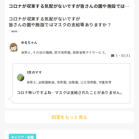
コロナが収束する気配がないですが皆さんの園や施設ではマ
スクの支給等あり...
コロナが収束する気配がないですが

皆さんの園や施設ではマスクの支給等ありますか？

私の勤めている施設では、消毒液の底が尽きかけて

施設
います。もう、手洗い、うがい、なるべく接触しない

ように自衛する、ぐらいしかないのでしょうかね…
ゆるちゃん
保育士, その他の職種, 認可保育園, 放課後等デイサービス, 児
5
・
03/31
童発達支援施設, その他の職場
3児のママ
保育士, 幼稚園教諭, 保育園, 幼稚園, 公立保育園, 学童保育
コロナ怖いですよね…マスクは支給されたことがありません。
回答をもっと見る
キャリア・転職