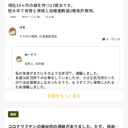
現在10ヶ月の娘を持つ27歳女です。

短大卒で保育士資格と幼稚園教諭2種免許取得。

新卒で児童養護施設に入社。幼児寮担当になるが保育計画等
施設
認定こども園
正社員
を作成したことはなし。

2年務め退職後、障害者支援施設に入社し高齢の障害者の方
はる
たちの生活支援員をしていました。

その他の職種, 児童養護施設
結婚を機に1年半ぐらいで退職し、子供が欲しかった為コン
6
・
07/26
ビニのバイトを1年程していました。

娘が1歳になる頃を目安に復職を考えています。

ぬーそう
保育園、幼稚園での経験がない状態なので未知の世界。

保育士, 保育園
同時に子供の保育園も探している状態です。

同じような方いらっしゃいますか？
私の友達がまさにそのような状況で、復職しました。

友達は託児所での仕事をしていましたが、小さな託児所だった
のでほぼ保育はしなかったそうで、もうすぐプレ保育に入れる
ため復職しました。

転職をする際に、ありのままこのような経験なため、保育の経
回答をもっと見る
験はありません、と言うことで、親切に職員から指導があった
と言っていました。

小規模園を選んだこともあり、無理のない範囲で仕事も楽しく
子育てと両立できています！
愚痴
コロナワクチンの福祉枠の連絡がありました。ただ、自由保