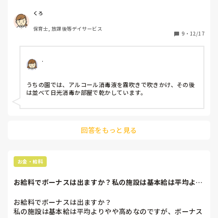
をしています。

数が多いので出来たら一気に洗浄したいのですがなかなか…

くろ
皆さんはどのように洗浄・消毒を行なっていますか？
保育士, 放課後等デイサービス
9
・
12/17
.
うちの園では、アルコール消毒液を霧吹きで吹きかけ、その後
は並べて日光消毒か部屋で乾かしています。
回答をもっと見る
お金・給料
お給料でボーナスは出ますか？私の施設は基本給は平均より
やや高めなのです...
お給料でボーナスは出ますか？

私の施設は基本給は平均よりやや高めなのですが、ボーナス