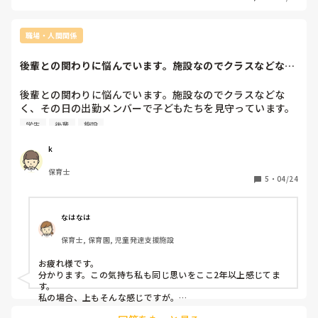
れませんが、大声で子どもたちに指示をしたり、注意したり
します。バカ！とかそういう言葉の暴力はありません。

ただ、お茶をこぼしたり、失敗した時に「なにしてるの！

職場・人間関係
自分で拭きなさい！」と言うような感じです。気にしすぎな
のでしょうか？

後輩との関わりに悩んでいます。施設なのでクラスなどな
自分が働いている児童発達支援施設の方は、そういうことは
く、その日の出勤メ...
今のところありません。

後輩との関わりに悩んでいます。施設なのでクラスなどな
く、その日の出勤メンバーで子どもたちを見守っています。
たくさん保育園や幼稚園がある中で、入職前に保育内容や保
後輩は年数関係なく仲が良いのです。それは良いのですが、
学生
後輩
施設
育方針を見て、自分の働きたい園で働ける方って少ないので
たまにまだ学生感覚なのかな、、と思ってしまうことがあり
しょうか？皆さん、少なからず、そういう葛藤はあるのでし
ます。出勤メンバーが気に食わないとあからさまに子どもへ
k
ょうか？

の態度が違う（余裕がないのかイライラしていて怒りっぽく
以前の園は、保育内容や保育方針は好きだったのですが、転
保育士
なる）またその逆もあり。私語が多く手を叩きながら大声で
5
・
04/24
勤や家庭の事情で退職しています。

笑う、上司や先輩の指摘を聞き入れない、子どもが泣いてる
のにその場を離れ仲のいい職員のとこへ行き話し込む（プラ
イベートの話）、挨拶が「うぇーい」などなど。時折とても
なはなは
不愉快になります。私の職場は上の方々（リーダーや権限？
保育士, 保育園, 児童発達支援施設
のある職員）はとても優しいので、後輩たちはある意味やり
たい放題です。子どもへの関わりも「諭す」をあまり知らな
お疲れ様です。

いのか叱ってばかりです。子どもたちも叱られると分かって
分かります。この気持ち私も同じ思いをここ2年以上感じてま
いるので、後輩職員の前ではいい子をしていますが、上の
す。

方々は優しいのでいけないことをしてみたりで、それを見て
私の場合、上もそんな感じですが。

いる後輩職員は上の方々は仕事ができないと勘違いをして、