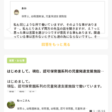
あお
保育士, 幼稚園教諭, 児童発達支援施設
私も同じような所で働いていますが、そのような事がありま
す…。私もとりあえず両方の先生の話を聞きますが、え？っと
思った事は言葉を選びつつですが意見する事もあります。間違
っている事は言わないと子ども達の為にならないですし、その
人にあまり付け上がられても困るので…

回答をもっと見る
あまり考えなさらずに、どちらに付かないといけないなど気に
せず自分がしたい仕事をすればいいと思いますよ。
保育・お仕事
はじめまして。現在、認可保育園系列の児童発達支援施設で
働いています。ヘ...
はじめまして。

現在、認可保育園系列の児童発達支援施設で働いています。

ヘルプで、保育園の勤務に行くことがあるのですが、その時
家庭
施設
私立
の担任の先生方の子どもたちへの言葉掛けに対して、モヤモ
ヤしてしまう事が多々あり、質問させて頂きました。

ねっこさん
注意する時に、基本的に上から子どもたちに言葉を投げるよ
保育士, 幼稚園教諭, 保育園, 幼稚園, 認可保育園, 児童発達支
うな感じです。そこの先生方には当たり前の日常なのかもし
1
・
05/16
援施設, 小規模認可保育園