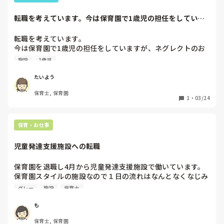
転職を考えています。今は保育園で1歳児の担任をしていま
すが、ネグレクト...
転職を考えています。

今は保育園で1歳児の担任をしていますが、ネグレクトのお
家があり、踏み込めない、どうすることも出来ない、保育園
施設
1歳児
を卒園してしまったらそれ以上に何もしてあげることが出来
ないという状況に無力さを感じます。

たいよう
だとしたら、その先にある子どもたちに、私が何か出来るこ
保育士, 保育園
とはないかと思い、児童養護施設への転職を考えています。

1
・
03/24
そこで、今現在児童養護施設で働いている方からの実体験や
意見をお伺いできればと思います。

実際の仕事内容ややりがい、お給料のことなど、なんでもい
保育・お仕事
いです。

どうぞ宜しくお願いします。
児童発達支援施設への転職
保育園を退職し4月から児童発達支援施設で働いています。
保育園スタイルの施設なので１日の流れはなんとなくなじみ
があるのですが、子どもへの支援が難しいです。保育園の感
グレー
施設
保育士
覚でニコニコしながら持ち上げて自立を促す自分が浮いてい
ます。特性が強く診断を受けているお子さんも多いので毅然
も
とした態度で接する方が良いのでしょうか…。入社研修では
保育士, 保育園
笑顔で楽しく！と言っていたのに事業所に来たら別世界で…