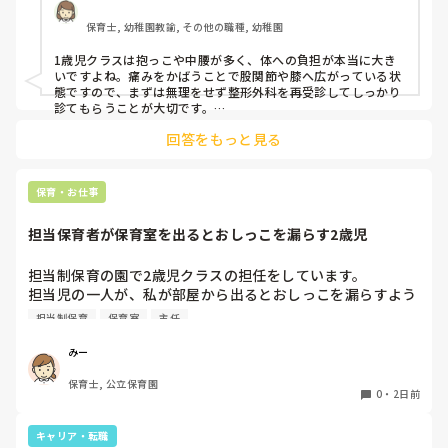
驚きました。

保育士, 幼稚園教諭, その他の職種, 幼稚園
通院して、コルセット、湿布、痛み止め、電気などで１週間
1歳児クラスは抱っこや中腰が多く、体への負担が本当に大き
乗り切ったら

いですよね。痛みをかばうことで股関節や膝へ広がっている状
週末には、左が痛みだし、これも痛み止めや湿布で抑えて仕
態ですので、まずは無理をせず整形外科を再受診してしっかり
事をしていたら、

診てもらうことが大切です。

現場復帰の際は、床での立ち座りを避けるために低い椅子を活
股関節、お尻、太もも、膝まで来はじめてしまいました。

回答をもっと見る
用したり、抱っこや重い作業は周囲の先生に相談して頼むよう
床から支えなしに立ち上がりにくくなり、痛みが走ります。

にしてください。今はご自身の体を最優先に、しっかり休んで
立ち続けると、腰や股関節にきます。

くださいね。
自転車通勤ですが、それも、膝や太ももに痛みが来始めまし
保育・お仕事
た。

担当保育者が保育室を出るとおしっこを漏らす2歳児
今は８月。

１週間休んでいます。

担当制保育の園で2歳児クラスの担任をしています。

担当児の一人が、私が部屋から出るとおしっこを漏らすよう
家でもやることはあります。

になりました。

日常生活すら支障をきたすほどになりました。

担当制保育
保育室
主任
その子はパンツで過ごしていて、排尿間隔も空いています。
4月から私への執着が強かったのですが、特に寝かしつけの
椅子に座って作業をすれば？

みー
時に私がそばに行かないと繰り返し大きい声で呼んだり私が
と、園で言われました。

保育士, 公立保育園
寝かしつけしている子にちょっかいを出したり、何回もトイ
なので、子ども椅子程度の高さの踏み台に座って、試してみ
0
・
2日前
レに行きたいと言っていました。行ったところで出ないこと
ました。

もしばしば… 

キャリア・転職
パンツで寝れる子が増えてきて、寝かしつけの時にトイレに