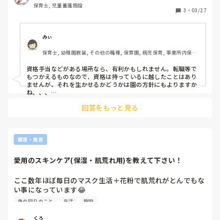
保育士, 児童養護施設
3
・
03/27
みぃ
保育士, 幼稚園教諭, その他の職種, 保育園, 病児保育, 事業所内保育, 
病院内保育
資格手当などがある場所なら、有利かもしれません。転職等で
もつかえるものなので、資格は持っているに越したことはあり
ませんが、それを生かせるかどうかは園の方針にもよりますか
ね、、、

聞いてみるのも1つではないでしょうか🤔
回答をもっと見る
健康・美容
愛用のスキンケア(保湿・肌荒れ用)を教えて下さい！
ここ数年ほぼ毎日のマスク生活＋花粉で肌荒れがとんでもな
い事になっています😂

皆さんが普段使っている保湿系・肌荒れ緩和系のスキンケア
身の回りのこと
生活
施設
を教えて下さい！

(ズボラなので、オールインワンの物であるとより助かりま
くろ