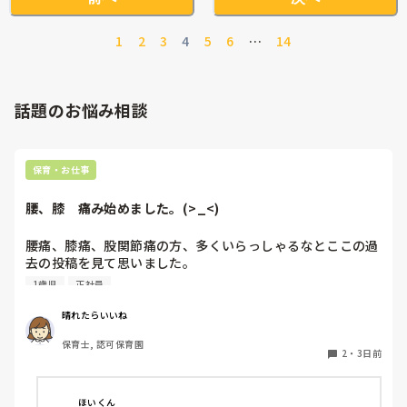
1
2
3
4
5
6
…
14
話題のお悩み相談
保育・お仕事
腰、膝　痛み始めました。(>_<)
腰痛、膝痛、股関節痛の方、多くいらっしゃるなとここの過
去の投稿を見て思いました。

1歳児
正社員
私は50代正社員1歳児担任です。

晴れたらいいね
という私も、２週間前、初めて腰痛になりました。

保育士, 認可保育園
右腰が痛くて、起き上がれない。

2
・
3日前
ようやく起き上がっても、立てない。

ようやく立てたら、しゃがめない。

ほいくん