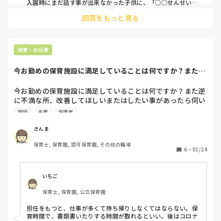
入園時にまだ話す事が出来なかった子供に、「◯◯せんせい」
って呼ばれた時は、本当に嬉しく思います。
回答をもっと見る
保育・お仕事
今お勤めの保育施設に満足していることは何ですか？また逆
に不満な所、改善...
今お勤めの保育施設に満足していることは何ですか？また逆
に不満な所、改善してほしいまたはしたい事があったら伺い
たいです。

施設
先輩
保護者
ジャンルは問わないので、よかったらお聞かせください◎
さんま
保育士, 保育園, 認可保育園, その他の職場
6
・
01/24
いちご
保育士, 保育園, 公立保育園
担任をもつと、仕事が多くて持ち帰りしなくてはならない。保
育時間で、書類書いたりする時間が取れるといい。後はコロナ