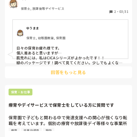
す…！笑😭)
保育士, 放課後等デイサービス
2
・
03/31
ゆうまま
保育士, 幼稚園教諭, 保育園
日々の保育お疲れ様です。

個人差あると思いますが…

肌荒れには、私はCICAシリーズがよかったです！！

緑のパッケージです！調べて見てください。少しでもよくなる
といいですね！
回答をもっと見る
保育・お仕事
療育やデイサービスで保育士をしている方に質問です
保育園で子どもと関わる中で発達支援への関心が強くなり転
職を考えています。個別の療育や放課後デイ等様々な事業所
がありますが、それぞれ良いところや大変なところ等、教え
療育
児童指導員
施設
ていただきたいです。
