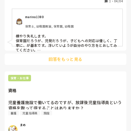
1
・
04/04
（笑）どこもこんな感じでしょうか？
marino1380
保育士, 幼稚園教諭, 保育園, 幼稚園
横やり失礼します。

保育園だろうが、児発だろうが、子どもへの対応は優しく、丁
寧に、が基本です。浮いていようが自分のやり方をとおしてみ
てください。

でも、1つ違うのは、特性がある子へは、その子の困り感に寄
回答をもっと見る
り添うのが大切かな、と。

放課後デイでの経験から、そう思います。
保育・お仕事
資格
児童養護施設で働いてるのですが、放課後児童指導員という
資格を取って得することはありますか？
養護
児童指導員
施設
まめ