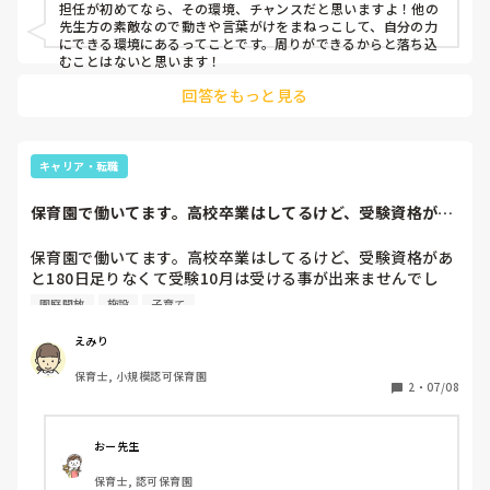
担任が初めてなら、その環境、チャンスだと思いますよ！他の
先生方の素敵なので動きや言葉がけをまねっこして、自分の力
にできる環境にあるってことです。周りができるからと落ち込
むことはないと思います！
回答をもっと見る
キャリア・転職
保育園で働いてます。高校卒業はしてるけど、受験資格があ
と180日足りな...
保育園で働いてます。高校卒業はしてるけど、受験資格があ
と180日足りなくて受験10月は受ける事が出来ませんでし
た。来年受ける予定です。でも今いる小規模の0から3歳の施
園庭開放
施設
子育て
設が来年から資格持ってる人しか働けなくて私は大きい子に
なると。

えみり
正直嫌なので受験はするけど、来年は違う場所で近くで働き
保育士, 小規模認可保育園
たいなと。埼玉県で子育て支援は持っていて働ける場所ある
2
・
07/08
かな？
おー先生
保育士, 認可保育園