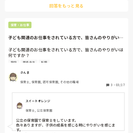
ました。
回答をもっと見る
保育・お仕事
子ども関連のお仕事をされている方で、皆さんのやりがいは
何ですか？施設職...
子ども関連のお仕事をされている方で、皆さんのやりがいは
何ですか？

施設職種は問いません。

施設
園長先生
転職
よかったらお聞かせください。
さんま
保育士, 保育園, 認可保育園, その他の職場
3
・
03/17
スイートオレンジ
保育士, 公立保育園
公立の保育園で保育士をしています。

色々ありますが、子供の成長を感じる時にやりがいを感じま
す。
