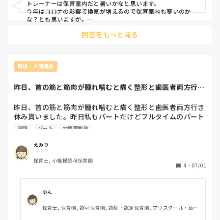
トレーナーは保育室内だと暑いかなと思います。

今年はコロナの影響で換気が増えるので保育室内も寒いのか
な？とも思いますが。

回答をもっと見る
園によってはフードつきのものは禁止になっていたりするの
で、気をつけてください。

長袖エプロンは暑いので個人的にあんまり好きではなく着てい
ません。

職場・人間関係
UNIQLOを重宝しています！

昨日、首の筋と筋肉が腫れ噛むと痛く整形と歯医者両方行き
ストレッチ性のあるズボン？ウェストにファスナーやボタンが
休み貰いました。...
無いもの、フリースの上着など動きやすいものが揃っています
ので是非！
昨日、首の筋と筋肉が腫れ噛むと痛く整形と歯医者両方行き
休み貰いました。昨日私もパートだけどフルタイムのパート
に遅番変わっていただき申し訳ないですね。仕事は2年いる
施設
パート
幼稚園教諭
のに担任初めてであまり把握できなくて頼りないです。なん
か居なくても他の人は幼稚園の先生経験や施設5年とかでき
えみり
た人でできる人ばかりで私は行きたくないのも現状です。

保育士, 小規模認可保育園
フルタイムパートの人は幼稚園やってできる人だからなんか
4
・
07/01
なと
ゆん
保育士, 保育園, 認可保育園, 認証・認定保育園, プリスクール・幼児
教室