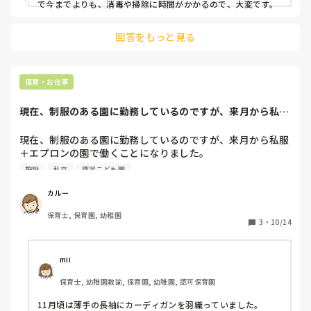
で今までよりも、消毒や掃除に時間がかかるので、大変です。
回答をもっと見る
保育・お仕事
現在、制服のある園に勤務しているのですが、来月から私服
＋エプロンの園で...
現在、制服のある園に勤務しているのですが、来月から私服
＋エプロンの園で働くことになりました。

服装について、分からないのでいくつか質問させて下さい。

施設
私立
認定こども園
11月ごろの服装ってどのような感じでしょうか？

カルー
・トレーナーはまだ暑いですか？

保育士, 保育園, 幼稚園
・長袖エプロンは、いつごろから着用しますか？

3
・
10/14
・パンツは、デニムとジャージ以外だったらどんな物があり
ますか？

mii
「服装は、ここを注意した方がいいよ」や、「このパンツが
保育士, 幼稚園教諭, 保育園, 幼稚園, 認可保育園
オススメだよ」等、何かありましたらいろいろ教えて頂ける
と嬉しいです！
11月頃は薄手の長袖にカーディガンを羽織っていました。
