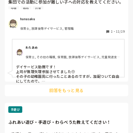
集団での活動に参加が難しい子への対応を教えてください。

園や施設の行事など、集団活動へ参加が難しく同じ場にいら
学童
施設
行事
れない子はいますか？

その子への対応として、どんなことをしていますか？

hanasaku
いろいろなご意見をいただきたく、よろしくお願いします。
保育士, 放課後等デイサービス, 管理職
2
・
12/29
わたあめ
保育士, その他の職種, 保育園, 放課後等デイサービス, 児童発達支援
施設
デイサービス勤務です！

上司が無理矢理参加させてました🥺

その子の幼稚園見に行ったことあるのですが、加配ついて自由
にしてたので、

ここに来てそれを無理に参加させるのは違うのでは？と言いま
回答をもっと見る
した🥺

その子の安定やリズムもあるので‥

参加できるときはする、今日は

疲れててしたくないとか、

その子に合わせてしてました🥺

手遊び
幼稚園のお遊戯会や運動会の

ふれあい遊び・手遊び・わらべうた教えてください！
練習には参加させてるみたいですが

ストレスで荒れてる時もありました。
