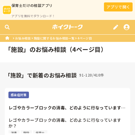
保育士
だけの相談アプリ
アプリで開く
アプリを無料でダウンロード！
お悩み相談
施設に関するお悩み相談一覧
4ページ目
「
施設
」のお悩み相談（
4
ページ目）
「施設」で新着のお悩み相談
91-120/410件
感染症対策
レゴやカラーブロックの消毒、どのように行なっています
か？私の施設では消...
レゴやカラーブロックの消毒、どのように行なっています
か？

私の施設では消毒液を染み込ませたタオルを使って拭き作業
消毒
施設
保育士