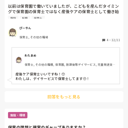
以前は保育園で働いていましたが、こどもを産んだタイミン
グで保育園の保育士ではなく産後ケアの保育士として働き始
めました。今までは、なんとなく保育園でしか働く場所がな
施設
転職
保育士
いと思っていましたが産後ケア施設でも保育士としての仕事
がありこうゆう働き方もあるんだと思っています。

ぴーやん
保育園以外で保育士として働ける場所教えてください。
保育士, その他の職場
4
・
12/11
わたあめ
保育士, その他の職種, 保育園, 放課後等デイサービス, 児童発達支援
施設
産後ケア保育士いいですね！🥺

回答をもっと見る
施設・環境
保育の理想と現実のギャップありますか？