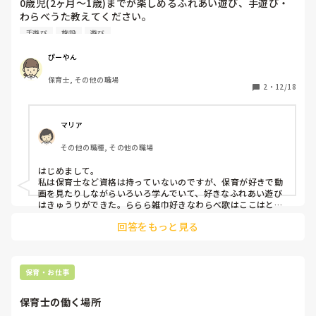
突然泣き出したり暴れたりなど‥

0歳児(2ヶ月〜1歳)までが楽しめるふれあい遊び、手遊び・
わらべうた教えてください。

デイサービスが苦になったら

産後ケア施設にくる方に…なので、対象が2ヶ月ごろ〜1歳に
手遊び
施設
遊び
来なくなってしまって

なります。
売り上げも下がるので

管理者も同じ意見でしたね🥺

ぴーやん
今働いてるデイサービスでは

保育士, その他の職場
2
・
12/18
集団でなにかするってことは

ほとんどないです！

偶然その前のデイに居た子が

今のデイに来てるんですけど、

マリア
参加しないし、自分で好きな遊び一人でしてます🥺

その他の職種, その他の職場
それが療育になっているのか？

ただの預かり保育では？とも

はじめまして。

思ったりもしますがね‥🥺

私は保育士など資格は持っていないのですが、保育が好きで動
画を見たりしながらいろいろ学んでいて、好きなふれあい遊び
お母さんも働いてるし

はきゅうりができた。ららら雑巾好きなわらべ歌はここはとう
ただ預かってくれる場所があればいいみたいです🥺

ちゃんにんどころ桃や桃やなどが好きです。
回答をもっと見る
保育・お仕事
保育士の働く場所