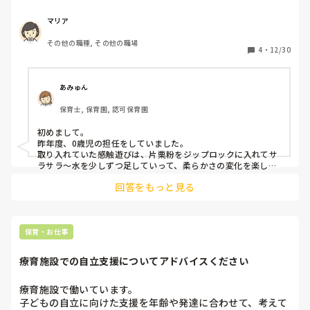
りたいなぁと思っているのですがお勧めの感触遊び何かあり
ますか？

マリア
いつもはデイサービスに行って子供たちと関わるお話しする
その他の職種, その他の職場
位なのですがせっかくならみんなで何か感触遊びをしながら
4
・
12/30
制作的なものをしたいなぁと私は個人的に考えていてボンド
や海苔を使わずあまり手が汚れなくて簡単にできてできたら
0から2歳向けのものが知れたらうれしいです。
あみゅん
保育士, 保育園, 認可保育園
初めまして。

昨年度、0歳児の担任をしていました。

取り入れていた感触遊びは、片栗粉をジップロックに入れてサ
ラサラ〜水を少しずつ足していって、柔らかさの変化を楽しむ
というものでした！

回答をもっと見る
それを応用し、紙粘土を練ってコロコロとしてみたり、長く伸
ばしたりしながら写真立てなどの作品を作り、数日経って固ま
るまでの過程を楽しむのはいかがでしょうか？(文章が伝わりづ
らくてごめんなさい💦)
保育・お仕事
療育施設での自立支援についてアドバイスください
療育施設で働いています。

子どもの自立に向けた支援を年齢や発達に合わせて、考えて