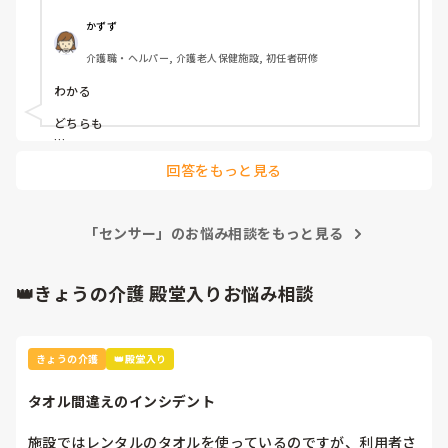
ようよと伝えたら、後輩の一言がそもそも、寝かしてないの
が悪い。立ち上がるの分かってて寝かせなかったのがいけな
かずず
いんですよと。言われカチーンとなり、寝ないし寝付くのに
介護職・ヘルパー, 介護老人保健施設, 初任者研修
センサー反応頻回だよ?転ぶよ。と伝えるも仕方ないです
よ。とあ～いっそこいつは家族からクレームはれば良いのに
わかる

と。
どちらも

わかる

回答をもっと見る
同じ職場　お互い理解があるといいなあ
「センサー」のお悩み相談をもっと見る
👑きょうの介護 殿堂入りお悩み相談
きょうの介護
👑殿堂入り
タオル間違えのインシデント
施設ではレンタルのタオルを使っているのですが、利用者さ