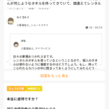
んが同じようなタオルを持ってきていて、間違えてレンタル
業者に出してしまいました。

インシデント
家族
ケアマネ
本人と家族とケアマネとレンタル業者に謝罪して、インシデ
カイゴカイ
ントを書きましたが、対策って何？
介護福祉士, ショートステイ
36
・
04/30
はな
介護福祉士, デイサービス
日々の業務おつかれさまです。

レンタルのタオルを使っているということなので、個人のタオ
ルは使わないように徹底するのはどうでしょう。もし、持って
こられたらカバンの中に閉まっておくようにしてみたらどうで
回答をもっと見る
きょうの介護
👑殿堂入り
本当に虐待ですか？
現在老健勤務の介護福祉士です。
