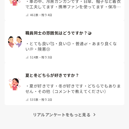
・
車の中、冷房ガンガンです
・
日傘、帽子など着衣
で工夫してます
・
携帯ファンを使ってます
・
保冷剤
を持ち運んでいます
・
特に暑さ対策はしていませ
461
票・
残り4日
ん
・
その他（コメントで教えて下さい）
職員同士の雰囲気はどうですか？🤝
・
とても良い🥰
・
良い😊
・
普通🌿
・
あまり良くな
い💭
・
険悪😢
524
票・
残り3日
夏と冬どちらが好きですか？
・
夏が好きです
・
冬が好きです
・
どちらでもありま
せん
・
その他（コメントで教えてください）
535
票・
残り2日
リアルアンケートをもっと見る