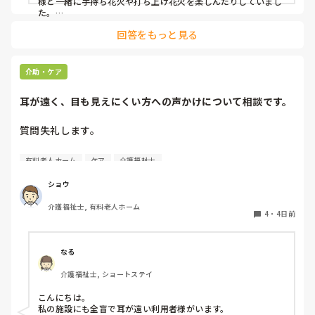
様と一緒に手持ち花火や打ち上げ花火を楽しんだりしていまし
た。

みさきんさんの住職さんを呼んでご焼香できる機会があるのは
回答をもっと見る
利用者様にとっても良い経験にもなりますね！
介助・ケア
耳が遠く、目も見えにくい方への声かけについて相談です。
質問失礼します。

耳が遠く、目もあまり見えていない利用者様への声かけにつ
有料老人ホーム
ケア
介護福祉士
いて質問です。

現在、私は「大きな声で、ゆっくり耳元でお話しする」とい
ショウ
う方法で対応しています。

介護福祉士, 有料老人ホーム
聞き取れると安心していただける方なので何とか理解しても
4
・
4日前
らっているのですが、毎日のことなのでかなり喉に負担がか
かり、痛めてしまうことがあります。

なる
みなさんの職場で、このような方と関わる際に工夫している
介護福祉士, ショートステイ
ことや、喉に負担をかけずに意思疎通ができる良い方法など
があればぜひ教えていただきたいです。

こんにちは。

私の施設にも全盲で耳が遠い利用者様がいます。
