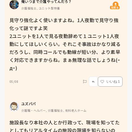
俺いつまで介護やってんだろ？
質問主
介護福祉士, ユニット型特養
見守り強化よく使いますよね。1人夜勤で見守り強
化って謎ですよ笑

2ユニットを1人で見る夜勤辞めて１ユニット1人夜
勤にしてほしいくらい。それこそ事故はかなり減る
だろうし、同時コールでも動線が短い分、より素早
く対応できますからね。まぁ無理な話でしょうね(ｰ
дｰ)
05/08
いいね 1
ユズパパ
介護職・ヘルパー, 介護福祉士, 有料老人ホーム
施設長なり本社の人とか行政って、現場を知ってた
としてもリアルタイムの施設の現場を知らないの