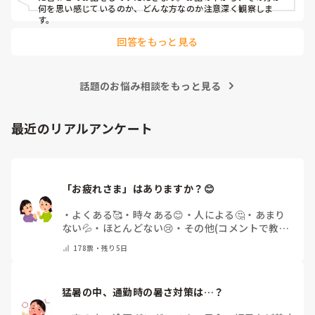
何を思い感じているのか、どんな方なのか注意深く観察しま
す。
回答をもっと見る
話題のお悩み相談をもっと見る
最近のリアルアンケート
「お疲れさま」はありますか？😊
・
よくある🥰
・
時々ある😊
・
人による🤔
・
あまり
ない💦
・
ほとんどない😢
・
その他(コメントで教え
てください)
178
票・
残り5日
猛暑の中、通勤時の暑さ対策は…？