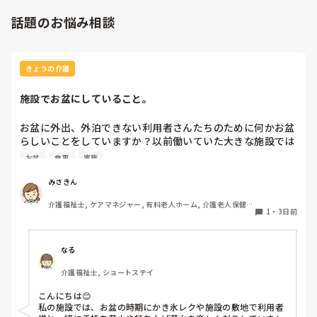
話題のお悩み相談
きょうの介護
施設でお盆にしていること。
お盆に外出、外泊できない利用者さんたちのために何かお盆
らしいことをしていますか？以前働いていた大きな施設では
実際に住職さんを呼びご焼香できるようにそれ用のスペース
お盆
食事
家族
を毎年設けていました。それ以外は、食事内容が変わる、家
族が面会に来る…などでした。お盆まであと少しです。何か
みさきん
していることがあればぜひシェアよろしくお願いします。
介護福祉士, ケアマネジャー, 有料老人ホーム, 介護老人保健施
1
・
3日前
設, グループホーム, 病院
なる
介護福祉士, ショートステイ
こんにちは😊

私の施設では、お盆の時期にかき氷レクや施設の敷地で利用者