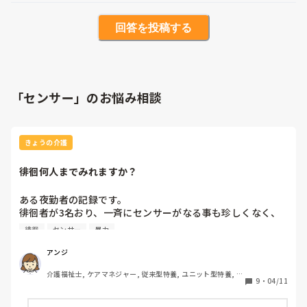
回答を投稿する
「センサー」のお悩み相談
きょうの介護
徘徊何人までみれますか？
ある夜勤者の記録です。

徘徊者が3名おり、一斉にセンサーがなる事も珍しくなく、
さらに1人の職員で多数の利用者さんの対応が迫られるこの
徘徊
センサー
暴力
施設では、常に徘徊者全員の見守りは困難であり、特に、ふ
らつきながら歩き暴力がある男性利用者の徘徊は見守りが難
アンジ
しく、転倒を防げる可能性は低い。

介護福祉士, ケアマネジャー, 従来型特養, ユニット型特養, 居
9
・
04/11
宅ケアマネ
だいたいこの様な事を夜間日誌に書かれていました。

これを問題として事務はその記録を書いた介護職員を呼んで