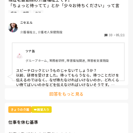
「ちょっと待ってて」とか「少々お待ちください」って言
葉、よく使いませんか？私の施設ではこの言葉は「利用者本
虐待
老健
ケア
意ではない」という理由で不適切ケア扱いになりました。

つまり虐待と同じ枠組みです。

ニセエル
そんなに悪い言葉ですか？むしろ必要な言葉だと思うのです
介護福祉士, 介護老人保健施設
がいかがでしょう？
33
・
05/21
ツナ缶
グループホーム, 実務者研修, 障害福祉関連, 障害者支援施設
スピーチロックというものじゃないでしょうか？

以前、研修を受けました。待ってもらうなら、待つことだけを
伝えるのではなく、なぜ待たなければいけないのか、どれくら
い待てばいいのかなどを伝えなければいけないそうです。

例えば、「今、〜さんのお手伝いしてるから終わったら行きま
回答をもっと見る
すね」とか。

忙しくて難しいときもありますけどね。
きょうの介護
👑殿堂入り
仕事を休む基準