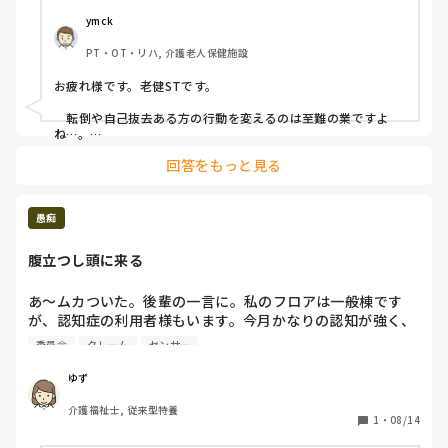
施設へ退院される方の場合、「身体拘束をしていると入所が
ymck
難しい」ことも多く、センサーマットの使用ができない施設
PT・OT・リハ, 介護老人保健施設
もあるため、現在、拘束解除に向けて試行錯誤しています。

お疲れ様です。老健STです。

施設では、転倒や自己抜去予防としてどのような対策を行っ
ていますか？
　転倒や自己抜去ある方の行動を変えるのは至難の業ですよ
ね…。

回答をもっと見る
　私が勤める施設は、基本的に病院からの情報通りに対応して
います。拘束が必要な方なら、ご家族の同意のもと行っていま
す。薬物での過鎮静と思われるケースだけは、様子観察か薬の
量を調整するなどで最初様子見しますが。

愚痴
　正直、病院でなんとか拘束なしでコントロールできたという
腹立つし頭に来る
ケースは、施設で同じように対応しても上手くいかないことが
多いです。マンパワーも設備も病院とは異なりますし、一度病
院で落ち着いた方も、環境変化がマイナスに影響することも少
あ～ムカついた。後輩の一言に。私のフロアは一般棟です
なくないですよね。ですので、比較的容易に結果が出た対応で
が、認知症の利用者様もいます。今月かなりの認知が強く、
もないと、折角対応策を送って頂いても活かせない事が多いで
車椅子から立ち上がることもあり、コールクッション(立ち
す。そのことを踏まえてご対応を考えていただけると、施設職
委員会
クレーム
センサー
上がりが分かるように)入れており、夜勤者が寝かしの対
員としてはありがたいです。ご一考いただければ幸いです。
応、フロア見守りやトイレ誘導などは遅番職員の仕事。遅番
ゆず
職員がフロア見守りできないところでトイレに入れて、立ち
介護福祉士, 従来型特養
上がってしまったことに気がつけず。転倒。搬送し骨折と。
1
・
08/14
同じ委員会の人に見守りできないところで、介助するのやめ