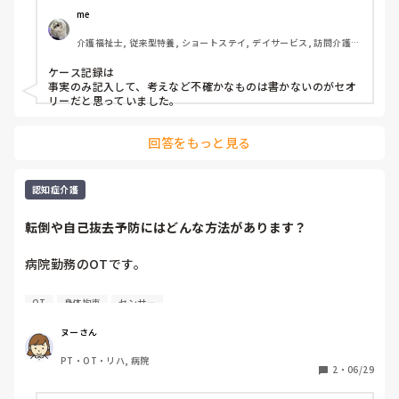
指導していましたが、この記録がそんなにおかしなものでし
me 
ょうか？
介護福祉士, 従来型特養, ショートステイ, デイサービス, 訪問介護, 
ユニット型特養
ケース記録は

事実のみ記入して、考えなど不確かなものは書かないのがセオ
リーだと思っていました。
回答をもっと見る
認知症介護
転倒や自己抜去予防にはどんな方法があります？
病院勤務のOTです。

病院では、認知症の患者さんで転倒リスクが高い方や、点
OT
身体拘束
センサー
滴・胃管（MGチューブ）などの自己抜去リスクがある方に
対し、

ヌーさん
ご家族の同意や医師の指示のもと、安全ベルトやミトンの使
PT・OT・リハ, 病院
用、ベッド4点柵などの身体拘束で対応する場合がありま
2
・
06/29
す。
