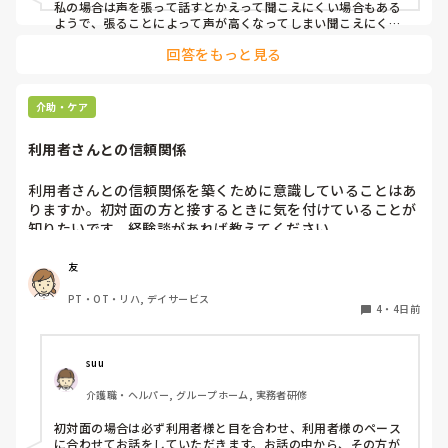
よろしくお願いします。
私の場合は声を張って話すとかえって聞こえにくい場合もある
ようで、張ることによって声が高くなってしまい聞こえにくい
のだと思います。その為少しトーンを落とし話しかけるように
回答をもっと見る
しています。

なかなか対応が難しいですよね💦
介助・ケア
利用者さんとの信頼関係
利用者さんとの信頼関係を築くために意識していることはあ
りますか。初対面の方と接するときに気を付けていることが
知りたいです。経験談があれば教えてください。
友
PT・OT・リハ, デイサービス
4
・
4日前
suu
介護職・ヘルパー, グループホーム, 実務者研修
初対面の場合は必ず利用者様と目を合わせ、利用者様のペース
に合わせてお話をしていただきます。お話の中から、その方が