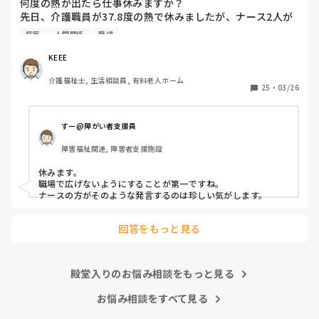
何度の熱が出たら仕事休みますか？

先日、介護職員が37.8度の熱で休みましたが、ナース2人が
「37.8度くらいで休む？私なら休まない。甘えよね」等、会
病気
人間関係
職場
話しているのが聞こえました。正直、私なら休みます。(平
熱が低く微熱でもしんどいので)

KEEE
皆さんの意見が聞きたいです。
介護福祉士, 生活相談員, 有料老人ホーム
25
・
03/26
すー@障がい者支援員
障害福祉関連, 障害者支援施設
休みます。

職場で広げないようにすることが第一ですね。

ナースの方がそのような発言するのは珍しい気がします。
回答をもっと見る
殿堂入りのお悩み相談をもっと見る
お悩み相談をすべて見る