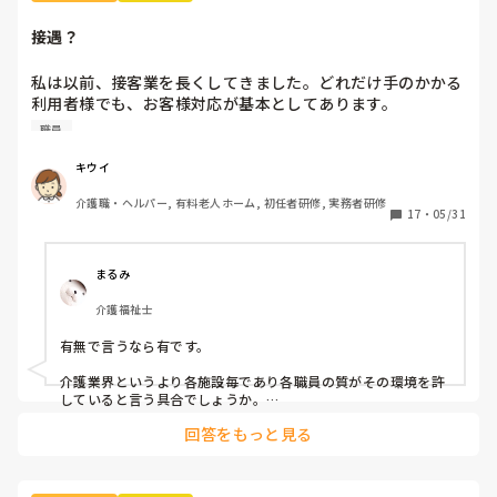
接遇？
私は以前、接客業を長くしてきました。どれだけ手のかかる
利用者様でも、お客様対応が基本としてあります。

先日気になることがありました。入院しADLが落ちて戻って
職員
来られた利用者様の目の前で、手のかかる利用者が増えた、
大変になる等を平気で話している職員がいました。その利用
キウイ
者様が転倒した時も、他利用者に聞こえる様な大きな声で転
介護職・ヘルパー, 有料老人ホーム, 初任者研修, 実務者研修
倒した事を話していました。

17
・
05/31
とても残念な気持ちになりました。

まるみ
介護福祉士
有無で言うなら有です。

介護業界というより各施設毎であり各職員の質がその環境を許
していると言う具合でしょうか。

介護業界で15年位勤務しておりますが介護業界のサービス、ケ
回答をもっと見る
ア、志等は年々低下している事をひしひし感じるところです。

職場の体質は1人で変える事は出来ないので他事業所に転職す
るのもありだと思います。
