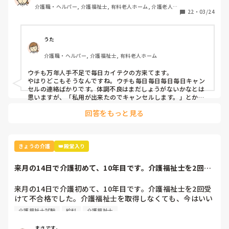
介護職・ヘルパー, 介護福祉士, 有料老人ホーム, 介護老人保
22
・
03/24
健施設, グループホーム, デイサービス, デイケア・通所リハ
一昨日は自分が早番、カイテクが遅番で一緒に勤務を組む予
定でしたが、応募者が前日にキャンセル。

うた
結局、自分がカイテクの分も働いて1日通しでした。

介護職・ヘルパー, 介護福祉士, 有料老人ホーム
ホントに良い迷惑！！職員や応募したい人に対して失礼！

ウチも万年人手不足で毎日カイテクの方来てます。

やはりどこもそうなんですね。ウチも毎日毎日毎日毎日キャン
応募したなら、特段の理由がない限りキャンセルしないで欲
セルの連絡ばかりです。体調不良はまだしょうがないかなとは
しい。
思いますが、「私用が出来たのでキャンセルします。」とか理
由が明確じゃないキャンセルとかもありました。学生かよって
回答をもっと見る
（笑）

あと、キャンセルじゃなくても本職で夜勤明けで午後からカイ
テクという働き方をされる人いますが、眠いからか苛ついたり
愛想悪かったり、指示出ししたらわざとらしく聞こえるように
ため息つかれたり、疲れてるんなら最初から応募してくるなよ
きょうの介護
👑殿堂入り
と思います。
来月の14日で介護初めて、10年目です。介護福祉士を2回受
けて不合格で...
来月の14日で介護初めて、10年目です。介護福祉士を2回受
けて不合格でした。介護福祉士を取得しなくても、今はいい
と思ってます。介護福祉士をもっている職員ともやっている
介護福祉士試験
給料
介護福祉士
事は、同じなのに施設によっては、もっていないと給料のめ
んが全然違います。もっていなくても真面目にもっていい加
まさです。