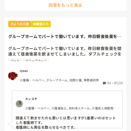
回答をもっと見る
きょうの介護
👑殿堂入り
グループホームでパートで働いています。昨日朝食後薬を間
違えて昼食後薬を...
グループホームでパートで働いています。昨日朝食後薬を間
違えて昼食後薬を飲ませてしまいました。ダブルチェックを
したのに間違えました。自分が間違えたのは申し訳ない気持
パート
グループホーム
ちでいっぱいですが

、利用者のご家族に謝罪の電話もしなくてはいけません、普
ryoai
通なら施設長がして下さると思ったのでビックリしていま
介護職・ヘルパー, グループホーム, 訪問介護, 実務者研修
す。
53
・
07/25
カンスケ
介護職・ヘルパー, 介護福祉士, 有料老人ホーム, 介護老人保健施設, 
ユニット型特養
間違えて飲ませたのも悪いとは思いますが1番悪いのはセット
した看護師です。

看護師にも責任を取らせるべきです。