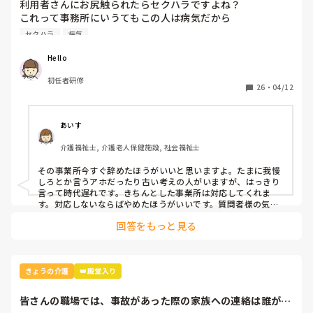
利用者さんにお尻触られたらセクハラですよね？

これって事務所にいうてもこの人は病気だから

っていうて受け付けてくれません。

セクハラ
病気
どうしたらいいですか？
Hello
初任者研修
26
・
04/12
あいす
介護福祉士, 介護老人保健施設, 社会福祉士
その事業所今すぐ辞めたほうがいいと思いますよ。たまに我慢
しろとか言うアホだったり古い考えの人がいますが、はっきり
言って時代遅れです。きちんとした事業所は対応してくれま
す。対応しないならばやめたほうがいいです。質問者様の気持
ちを大事にしてくださいね。
回答をもっと見る
きょうの介護
👑殿堂入り
皆さんの職場では、事故があった際の家族への連絡は誰がし