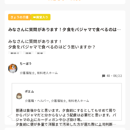
きょうの介護
👑殿堂入り
みなさんに質問があります！夕食をパジャマで食べるのはど
う思いますか？夕...
みなさんに質問があります！

夕食をパジャマで食べるのはどう思いますか？

夕食前、忙しくない時間に更衣するのはどう思いますか？

着替え
遅番
残業
（更衣を行っている方々は、自身の意思表示が難しく、更衣
に関しても、関心をもたず、食前、食後どちらで更衣して
ちーぼう
も、特に肯定、否定されない方々です。また、更衣の介助は
介護福祉士, 有料老人ホーム
ほぼ職員が行います。）

48
・
06/22
※詳細

以前は夕食後に更衣をしていたのですが、人数も多く食後の
ポエム
業務も多く、遅番職員が定時で帰れない日が続きました、そ
介護職・ヘルパー, 介護福祉士, 有料老人ホーム
の頃に訴えや、意思がない方は夕食前にパジャマに更衣しよ
う、ということになりました。

普通は食後かなと思います。夕食前にするとしてもせめて周り
それからしばらく経ち入居者の状況も変わってきて、更衣す
からパジャマだと分からないよう配慮は必要だと思います。パ
る人数も半分程に減り、業務改善もあり、ここ最近は遅番職
ジャマの上にカーディガンやひざ掛け等。

員が退勤する15分前くらいには落ち着き、定時で帰れていま
夕食前に便が多量で洋服まで汚染した方が居た際に上司判断で
またすぐ着替えするからとパジャマに更衣介助して周りから見
す。
