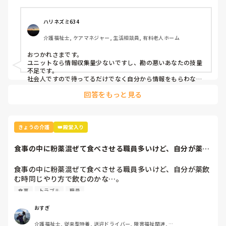
床を拭きながらなんとかなだめて脱がせようとするも暴言に
暴力。便まみれの手で叩かれた時はさすがにキレそうになる
も、仕事だと我慢。

ハリネズミ634
対応が終わって脱力感に襲われた。

介護福祉士, ケアマネジャー, 生活相談員, 有料老人ホーム
最近今のユニットに異動になり、まだその方の上手な対応が
出来なかったのが悔しい。

おつかれさまです。

力の強い独歩の方なので、目を離さないよう、先に準備を万
ユニットなら情報収集量少ないですし、勘の悪いあなたの技量
全にしてからトイレ誘導するのが正しいのだと先輩介護士さ
不足です。

んに教えられた。早く言えよ！って思った。

社会人ですので待ってるだけでなく自分から情報をもらわない
と。

まだまだ勉強不足だったかな。便失禁くらい余裕って、調子
回答をもっと見る
ふぁいとー
に乗ってたかな。

きょうの介護
👑殿堂入り
食事の中に粉薬混ぜて食べさせる職員多いけど、自分が薬飲
む時同じやり方で...
食事の中に粉薬混ぜて食べさせる職員多いけど、自分が薬飲
む時同じやり方で飲むのかな…。

僕は絶対ムリだからお茶ゼリーとかに混ぜて飲んでもらって
食事
トラブル
職員
るけど、おかずとかに混ぜてる人ってなにも考えず、皆やっ
てるから自分もって感じなのかな？

おすぎ
介護福祉士, 従来型特養, 送迎ドライバー, 障害福祉関連, 障