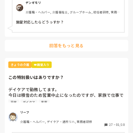
助けて下さい。

デンギモリ
この人に暴力を振るって黙らせたいと思ってしまいました。

介護職・ヘルパー, 介護福祉士, グループホーム, 初任者研修, 実務者
上司は話を聞いてくれません。

研修, 障害福祉関連, 障害者支援施設
同期も他の利用者さんもうんざりしています。

施錠対応したらどうっすか？
助けて下さい。
回答をもっと見る
きょうの介護
👑殿堂入り
この特別扱いはありですか？
デイケアで勤務してます。

今日は積雪のため営業中止になったのですが、家族で仕事で
面倒を見れる人がいないということで1人だけ利用者が来て
天候
デイケア
家族
ました。

家族が仕事でっていうのはどの利用者も同じだと思うのにこ
リーフ
の人だけ特別扱いみたいなことをするのはどうかと思うので
介護職・ヘルパー, デイケア・通所リハ, 実務者研修
すが、皆様が働いてる事業所でもこういうことはあります
27
・
01/10
か？これが普通なのでしょうか？