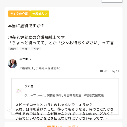
きょうの介護
👑殿堂入り
本当に虐待ですか？
現在老健勤務の介護福祉士です。

「ちょっと待ってて」とか「少々お待ちください」って言
葉、よく使いませんか？私の施設ではこの言葉は「利用者本
虐待
老健
ケア
意ではない」という理由で不適切ケア扱いになりました。

つまり虐待と同じ枠組みです。

ニセエル
そんなに悪い言葉ですか？むしろ必要な言葉だと思うのです
介護福祉士, 介護老人保健施設
がいかがでしょう？
33
・
05/21
ツナ缶
グループホーム, 実務者研修, 障害福祉関連, 障害者支援施設
スピーチロックというものじゃないでしょうか？

以前、研修を受けました。待ってもらうなら、待つことだけを
伝えるのではなく、なぜ待たなければいけないのか、どれくら
い待てばいいのかなどを伝えなければいけないそうです。

例えば、「今、〜さんのお手伝いしてるから終わったら行きま
回答をもっと見る