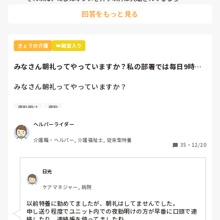
無理に覚醒を促してトイレ誘導するのもある意味で介護者側の
入所当日のうちの施設での様子は、

回答をもっと見る
エゴだと思います。

日中はトイレ誘導。手すりにつかまり立ちで立位とれるが、
入居初日の夜勤ならとりあえず老健での対応と同じ様にするの
安定はしていませんでした。それもあるのと、老健での「オ
が無難ですよね。

ムツ外しあり」という情報から、

就寝介助時にオムツに変えました。

ただでさえ環境が変わって不穏、不眠に繋がる恐れがある中夜
きょうの介護
👑殿堂入り
間のリズムまでいきなり変えるのもどうかと思いますし...

リーダーのおっしゃる事も一理ありますが、まずは老健と同じ
夜間帯、尿意や便意で起きることなく、3時間おきくらいに
みなさん朝礼ってやっていますか？私の部署では毎日9時か
対応をしつつ排泄のパターンをある程度掴んでから夜間はオシ
パット交換に入りました。パットに排尿はそれなりにありま
ら出勤者が集まっ...
メ対応かどうか職員間で話し合い決めるのが普通と思います。

した。オムツ外しはしてませんでしたが、オムツが腰より下
みなさん朝礼ってやっていますか？

がっていたので何かしらオムツをさわったのかなという感じ
恐らくリーダーとしては質問者様が話した理由が介護者本意に
はありました。

聞こえたが故の発言でしょうから

私の部署では毎日9時から出勤者が集まって昨日の日中～夜
夜勤明け
夜勤
言い方に語弊があったか受け取り方の問題なのでアドバイスを
間帯の様子などを報告しあっています。

貰ったぐらいに思ってあまり気にしない方が良いと思います。

自分としては

(主に日誌を読み上げる+諸連絡など)

ヘルパーライダー
・尿意や便意がない

長文失礼しました。
各々が出勤後に日誌や連絡簿に目を通せば時間短縮が出来る
・つかまり立ちで立位保持できるが安定はしてない

介護職・ヘルパー, 介護福祉士, 従来型特養
のにも関わらず．．．夜勤明け者も参加するのですが、今日
35
・
12/20
・夜間帯で一人で複数の利用者を見る中、安全を取りたい
も20分ほど退勤時間が遅くなりました！！

（介護職目線つまりこっち都合もあり）

ちなみに朝礼の間はホールに目配りをしつつ、ほぼ放置状態
です💦こんな現場をどう思いますか？
日光
という理由で夜間はオムツの方がいいのでは。と思うのです
が、

ケアマネジャー, 病院
今朝、早番がユニットリーダーで夜間にオムツに交換した事
と、上記の理由も共に送ったところ、「排泄は人としてトイ
以前特養に勤めてましたが、朝礼はしてませんでした。

申し送り程度でユニット内での夜勤明けの方が早番に口頭で連
レでするもの。なので、その視点を忘れないでほしい」と言
絡したり、連絡帳を使ってましたね。
