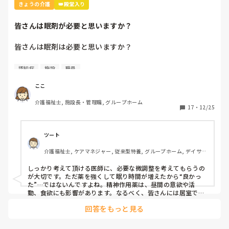
私も住宅型有料の夜勤専従をしていますが正直現職場が1番ケ
きょうの介護
👑殿堂入り
アの質の悪さに幻滅しているところです。家庭の事情で転職が
中々出来ないのですが事情が終わったら転職するか介護業界か
皆さんは眠剤が必要と思いますか？
ら去ろうと思っています。
皆さんは眠剤は必要と思いますか？

利用者さんによって、夜大きな声を出したり、他の部屋に入
認知症
施設
職員
ろうとされる方がいらっしゃいます。

私は出来るだけ使いたくありませんが、他の方に支障がある
ここ
場合は使用していいと思っています。

介護福祉士, 施設長・管理職, グループホーム
職員によって、夜勤は大変だから出来るだけ使うべき。医師
17
・
12/25
に伝えて欲しいという意見があります。

どうでしょうか？教えてください。
ツート
介護福祉士, ケアマネジャー, 従来型特養, グループホーム, デイサー
ビス
しっかり考えて頂ける医師に、必要な微調整を考えてもらうの
が大切です。ただ薬を強くして眠り時間が増えたから“良かっ
た”…ではないんですよね。精神作用薬は、昼間の意欲や活
動、食欲にも影響があります。なるべく、皆さんには居室で寝
てもらう時間でも、多少はホールで過ごしてもらって臥床に誘
回答をもっと見る
導するなど、生活モデルでの対応を試みるのが、もちろん先に
なります、されてるとは思いますが。そして、やはり夜に寝て
頂くのが、ホメオスタシスのホルモン分泌から見ても身体に優