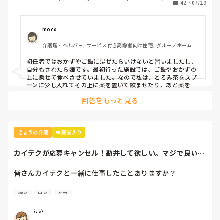
まぁ、利用者が怒らんならそれもありなんだろうけど僕なら
42
・
07/29
害者支援施設
ブチキレる。
moco
介護職・ヘルパー, サービス付き高齢者向け住宅, グループホーム, 
初任者研修, ユニット型特養
初任者ではおかずやご飯に混ぜたらいけないと習いましたし、
自分もされたら嫌です。最初行った施設では、ご飯やおかずの
上に乗せて食べさせていました。なので私は、とろみ茶をスプ
ーンに少し入れてその上に薬を置いて飲ませたり、あと薬を嫌
がる人でジュース飲まれる方にはジュースにとろみつけてスプ
回答をもっと見る
ーンに乗せて飲ますというやり方でやっています。

ちなみに今の施設では、殆どの職員が、おかずやご飯に薬を乗
せて食べさせています。私は上記のやり方でやりますが…

はっきり言って気持ち悪いですよね。苦味もあるお薬もある
し、漢方もあるし。食事に混ぜられたら、私なら、ご飯が食べ
きょうの介護
👑殿堂入り
られなくなります😢
カイテクが応募キャンセル！勘弁して欲しい。マジで良い迷
惑！職員や単発で...
皆さんカイテクと一緒に仕事したことありますか？

自分は、良くカイテクと一緒に勤務を組む事があります。

遅番
早番
ケア
うちのGHは日中2人で、自分が早番だとカイテクは遅番とい
けい
う体制です。
