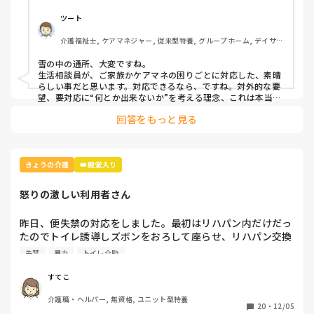
ツート
介護福祉士, ケアマネジャー, 従来型特養, グループホーム, デイサー
ビス
雪の中の通所、大変ですね。

生活相談員が、ご家族かケアマネの困りごとに対応した、素晴
らしい事だと思います。対応できるなら、ですね。対外的な要
望、要対応に“何とか出来ないか”を考える理念、これは本当に
素晴らしい事です。特別扱いでなく、どーにかを対応された、
回答をもっと見る
普段からご家族やケアマネに相談やその可能性を受けていたの
だと思います。

臨機応変がないと、人様対応は出来ませんから。

でも、ひろぴょんさんの、差別では？　の視点も分かります。

分かりますが、その対応は然るべき対応で、素晴らしいんで
きょうの介護
👑殿堂入り
す。
怒りの激しい利用者さん
昨日、便失禁の対応をしました。最初はリハパン内だけだっ
たのでトイレ誘導しズボンをおろして座らせ、リハパン交換
のためにズボン・靴を脱がしたら怒りのスイッチが入った。

失禁
暴力
トイレ介助
『なんでこんなことする！』『靴をはかせろ！』大声を出し
始めたがリハパンを準備するのを忘れてて、急いで取りに行
すてこ
って戻れば、下半身裸で靴履いて立ったまま放便…。

介護職・ヘルパー, 無資格, ユニット型特養
その上を歩き回って床は悲惨な事に。

20
・
12/05