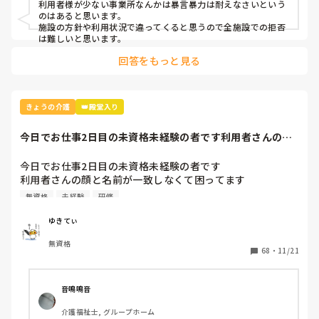
利用者様が少ない事業所なんかは暴言暴力は耐えなさいという
うになりました。フォローしてくれる他の職員には申し訳な
のはあると思います。

いと思ってますが、毎回出勤するのが憂鬱で仕方ない状態に
施設の方針や利用状況で違ってくると思うので全施設での拒否
までなっています。

は難しいと思います。
回答をもっと見る
皆さんの施設では暴言・暴力のひどい方をどの程度の状態ま
で受け入れていますか？対応はどうされているのでしょう
か。施設側から受け入れ拒否はできないのでしょうか。
きょうの介護
👑殿堂入り
今日でお仕事2日目の未資格未経験の者です利用者さんの顔
と名前が一致しな...
今日でお仕事2日目の未資格未経験の者です

利用者さんの顔と名前が一致しなくて困ってます

皆さんはどうやって覚えましたか？アドバイス下さい🙇‍♀️

無資格
未経験
研修
あと利用者さんとの会話の内容に困ることがあります

何を話したら良いのかで悩んでしまいます。

ゆきてぃ
NGワードやこういう会話を良くしますと言うのがあればア
無資格
ドバイス下さい🙇‍♀️
68
・
11/21
音鳴鳴音
介護福祉士, グループホーム