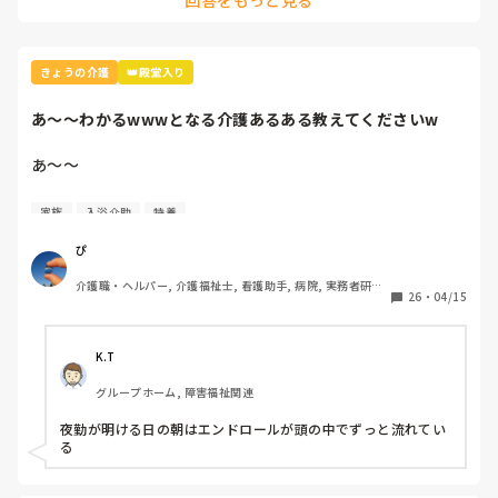
すね」とか。

忙しくて難しいときもありますけどね。
きょうの介護
👑殿堂入り
あ〜〜わかるwwwとなる介護あるある教えてくださいw
あ〜〜

わかるwww

家族
入浴介助
特養
となる介護あるある教えてくださいw

ぴ
介護職・ヘルパー, 介護福祉士, 看護助手, 病院, 実務者研修, 
26
・
04/15
ユニット型特養
K.T
グループホーム, 障害福祉関連
夜勤が明ける日の朝はエンドロールが頭の中でずっと流れてい
る