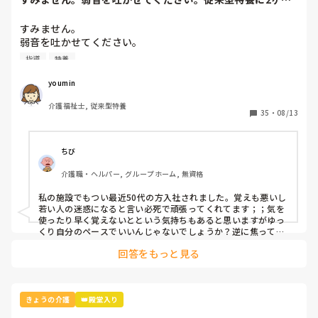
目の勤務になりま...
すみません。

弱音を吐かせてください。

従来型特養に2ヶ月目の勤務になります。

指導
特養
疲れが溜まり教えてもらっても頭に入らず、上手く介助でき
ずに、落ち込んでいます。

youmin
50代だからでしょうか？

介護福祉士, 従来型特養
指導して下さる方に申し訳ない気持ちでいっぱいです。

35
・
08/13
今を乗り越えれば、続けて仕事が出来るでしょうか？

ちび
介護職・ヘルパー, グループホーム, 無資格
私の施設でもつい最近50代の方入社されました。覚えも悪いし
若い人の迷惑になると言い必死で頑張ってくれてます；；気を
使ったり早く覚えないとという気持ちもあると思いますがゆっ
くり自分のペースでいいんじゃないでしょうか？逆に焦ってや
ったりすると自分が疲れてしまいますし覚えようとしても入っ
回答をもっと見る
てこないと思います..頑張ってる姿を見てくれてる職員もいる
と思います！今が1番大変だと思いますが1つ1つ丁寧に行い自
分のペースでいけば大丈夫だと思います..！辛いときはどんど
ん吐き出したり話せる友人とかに聞いてもらうのもいいと思い
ます！

きょうの介護
👑殿堂入り
年下なのに上から目線ですみません；；