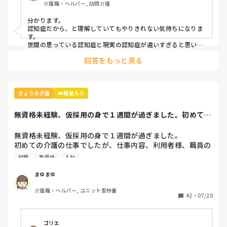
介護職・ヘルパー, 訪問介護
改めて上司に相談したりして全体で考えて、家族に早めに現
状知らせて色々対策とかしないとだめだよね。

分かります。

年々過激な認知症の利用者さん増えてきた気がするし…

認知症だから、と理解していてもやりきれない気持ちになりま
「それくらい我慢しなよ」っていう根性論は無理だと思う。

す。

一人ひとり気持ちのキャパあるし、体格差もあるし、職員だ
世間の思っている認知症と現実の認知症が違いすぎると思いま
す。
って様々なんだから。

回答をもっと見る
「認知症なんだから仕方ないよ」って多少のことは我慢でき
ても、積み重なりとかなったら分からないよ。こっちも人間
だし。

きょうの介護
👑殿堂入り
本当に他人事とは思えない事件だった。

自分の場合、利用者さんも職員も守れる職場で良かったし

無資格未経験、仮採用の身で１週間が過ぎました。初めての
友達も介護士多くて、家族とか周りも理解ある人だから相談
介護の仕事でした...
しやすかった。

無資格未経験、仮採用の身で１週間が過ぎました。

同僚も上司も気持ち聞いてくれたりして否定する人いなかっ
初めての介護の仕事でしたが、仕事内容、利用者様、職員の
た。必ず受け止めて対策一緒に考えてくれた。

人間関係は良かったです。

就職
無資格
入社
本当に周りに支えてもらえたと実感してます。

ただ、恥ずかしながら44歳でして、体力がもちません…。ま
このアプリでも相談できて楽になった。

だ慣れていないだけかもしれませんが、今まで20年以上デス
まゆまゆ
クワークでして、体力勝負の仕事は初めてで、帰宅したら毎
私も切羽詰ってた時、上司が根性論通す人だったら、異動か
介護職・ヘルパー, ユニット型特養
日死んでいます…。

42
・
07/20
転職か介護やめようかって考えたから…

明日、施設長と面談で続けるかどうか面談なのですが、まだ
決めかねています。

一方的に介護士からの虐待を取り上げてばかりじゃなくて

介護職はやはり体力不可欠ですよね…？年齢の問題でしょう
ゴリエ
世の中全体で認知症による暴力、暴言とかもっと取り上げて