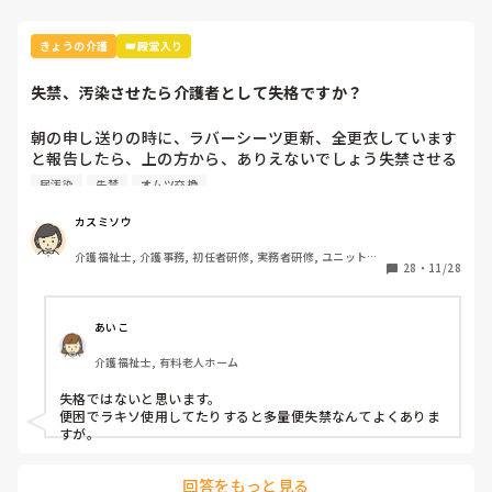
その上で、もちろん、便秘は良くありません。では、その方の
総合判断として、せめて何日に排泄されるのが良いかな、だと
思います。

きょうの介護
👑殿堂入り
もちろん、夜勤が大変だから、ピコルス（ラキソベロン）を
⚪️⚪️滴と言うのは論外ですよね。

失禁、汚染させたら介護者として失格ですか？
問題提起されていますので、正常は３日に一度は…が目安との
お考えだと思います。

では、なので４日でよいのか、摘便までしばしば必要で痛い思
朝の申し送りの時に、ラバーシーツ更新、全更衣しています
いをしておられるのか。

と報告したら、上の方から、ありえないでしょう失禁させる
せっかく多職種の意見を合わせておられる、素晴らしい施設、
のはと言われました。

尿汚染
失禁
オムツ交換
お人柄だと思いますので、基本、利用者様目線でのお考えを出
その後の一言が何のために巡視してるの、夜間何してるんで
してみて下さい。

すかと…

私も、こう言う機会に、振り替えれます。

カスミソウ
ありがとうございます。
夜勤者は、皆さん寝ずに仕事をしています、別に遊んでるわ
介護福祉士, 介護事務, 初任者研修, 実務者研修, ユニット型
けじゃないし、いびきかいて寝ているところをゴソゴソする
28
・
11/28
特養
のもどうかと思うので、私は基本、夜は寝るのが当たり前な
ので睡眠を重視したいだけです。

高齢者は、そうでなくても眠りが浅い。

あいこ
夜勤者をする人の中には、賛否両論あるかと思いますが、私
介護福祉士, 有料老人ホーム
は、よく寝ていたら睡眠を重視します。

汚染したら、洗濯すればいいわけだし…

失格ではないと思います。

夜間に失禁させてしまったら、介護者としては失格ですか？
便困でラキソ使用してたりすると多量便失禁なんてよくありま
すが。
回答をもっと見る