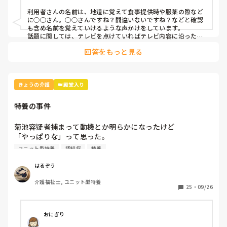
利用者さんの名前は、地道に覚えて食事提供時や服薬の際など
に○○さん。○○さんですね？間違いないですね？などと確認
も含め名前を覚えていけるような声かけをしています。

話題に関しては、テレビを点けていればテレビ内容に沿った話
題を投げかけたり、嫌がる人も多くいますが戦争の話題なども
回答をもっと見る
したりしてます。
きょうの介護
👑殿堂入り
特養の事件
菊池容疑者捕まって動機とか明らかになったけど

「やっぱりな」って思った。

利用者さんから「バカ」って言われたり、暴力振るわれた
ユニット型特養
認知症
特養
り…

きっと職場もフォローしてくれなくて、ストレス溜め込んで
はるぞう
疲労が溜まった瞬間爆発しちゃったんだろうな…

介護福祉士, ユニット型特養
利用者さんの家族も「よっぽどのことがないと、そんなこと
25
・
09/26
しない。優しい人だった」って言うけどこのご時世面会も難
しくて、利用者さんも認知症進んだりするから全く状態変わ
ることもあるんだよなぁ。

おにぎり