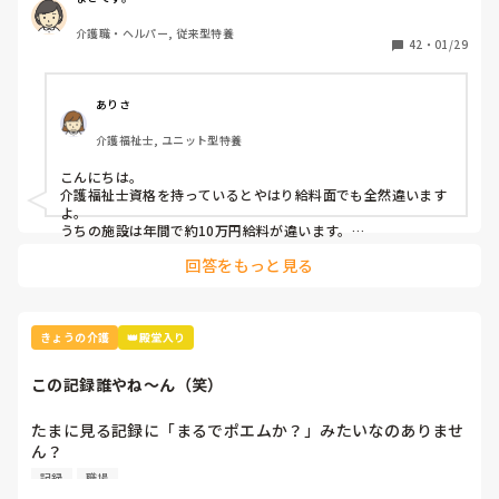
減な人もいます。どう思いますか？
介護職・ヘルパー, 従来型特養
42
・
01/29
ありさ
介護福祉士, ユニット型特養
こんにちは。

介護福祉士資格を持っているとやはり給料面でも全然違います
よ。

うちの施設は年間で約10万円給料が違います。

頑張って資格取った方がいいと思います。
回答をもっと見る
きょうの介護
👑殿堂入り
この記録誰やね〜ん（笑）
たまに見る記録に「まるでポエムか？」みたいなのありませ
ん？

逆に、“伝わらなさすぎてミステリー”みたいなのも（笑）。

記録
職場
みんな、記録に関する思い出とか、ちょっと面白かったのあ