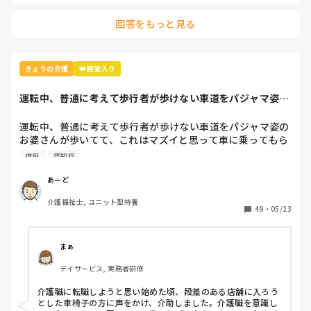
回答をもっと見る
きょうの介護
👑殿堂入り
運転中、普通に考えて歩行者が歩けない車道をパジャマ姿の
お婆さんが歩いて...
運転中、普通に考えて歩行者が歩けない車道をパジャマ姿の
お婆さんが歩いてて、これはマズイと思って車に乗ってもら
い交番へ。

徘徊
認知症
迎えが来るまで交番で待機してると、ご家族が迎えに来て案
の定認知症による徘徊との事。

あーど
自分が介護職じゃないと間違いなく不審に思わずスルーして
介護福祉士, ユニット型特養
たなと😅

49
・
05/23
あとはコロナ前に街に呑みに行ってたら

両足骨折してる車椅子の若い方

まぁ
その友達っぽい人が段差を前から降りようと介助してて慌て
デイサービス, 実務者研修
て止めて後ろから降りれるように手伝った事もあります笑

介護職に転職しようと思い始めた頃、段差のある店舗に入ろう
皆さんはプライベートで介護職ならではの経験あります
とした車椅子の方に声をかけ、介助しました。介護職を意識し
か？？