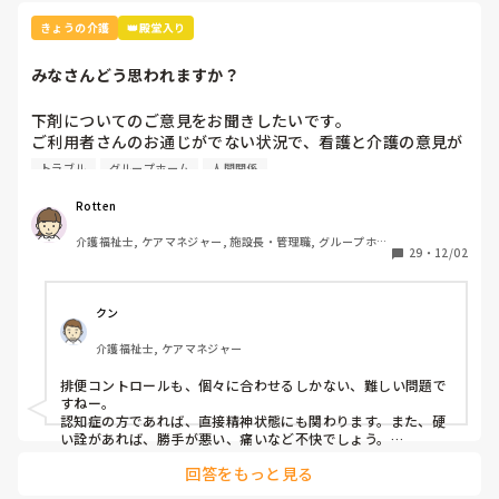
しいと言えます。介護職の希望と言うよりも（それも大切です
が）、ご本人の為にも眠剤は、合わせていきながら、つまり様
きょうの介護
👑殿堂入り
子をしっかり発信して医療職に伝えながら、必要であれば積極
的に使うべきだと考えています。
みなさんどう思われますか？
下剤についてのご意見をお聞きしたいです。

ご利用者さんのお通じがでない状況で、看護と介護の意見が
割れてます。

トラブル
グループホーム
人間関係
看護→でない状況がよくない！早くだしてもらわないといけ
ないから下剤を飲んでもらおう！

Rotten 
○○を15滴内服してもらって下さい！

介護福祉士, ケアマネジャー, 施設長・管理職, グループホー
介護→でたらいいという問題ではない！

29
・
12/02
ム
15滴も飲んだらその後も便の形状がドロドロになったり水様
になったりして本人がしんどくなる！

お互いご利用者の事を考えているのはわかるのですが…

クン
でないとよくないし、ですぎても確かによくない…

介護福祉士, ケアマネジャー
ご意見をきかせていただきたいです。
排便コントロールも、個々に合わせるしかない、難しい問題で
すねー。

認知症の方であれば、直接精神状態にも関わります。また、硬
い詮があれば、勝手が悪い、痛いなど不快でしょう。

こう言う時こそ基本に帰りましょう。

回答をもっと見る
利用者様はその事で、どのような言動でしょうか？  ご家族の
思いは、どんな排便リズムなのでしょうか？
