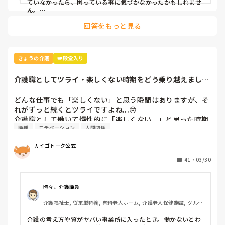
ていなかったら、困っている事に気づかなかったかもしれませ
ん。

あとは声が大きくなったとか、家族や友人がよろけた時、俊敏
回答をもっと見る
に支えてしまうとか。

それとプライベートというか休憩中、食事してても💩の話がで
きるって本当なんだって思いました😅
きょうの介護
👑殿堂入り
介護職としてツライ・楽しくない時期をどう乗り越えまし
た？
どんな仕事でも「楽しくない」と思う瞬間はありますが、そ
れがずっと続くとツライですよね...😢

介護職として働いて慢性的に「楽しくない...」と思った時期
職種
モチベーション
人間関係
はありますか？

そう思ってしまったきっかけや、乗り越えた方法があればぜ
カイゴトーク公式
ひお聞かせください🙇
41
・
03/30
時々、介護職員
介護福祉士, 従来型特養, 有料老人ホーム, 介護老人保健施設, グルー
プホーム, ユニット型特養, 小規模多機能型居宅介護
介護の考え方や質がヤバい事業所に入ったとき。働かないとわ