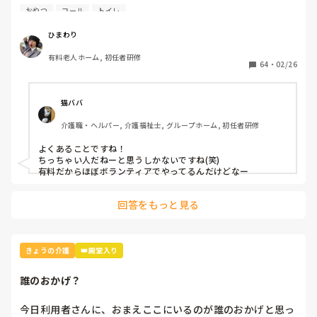
「便出たから変えてくれる？」と言われ居室内のトイレに誘
おやつ
コール
トイレ
導を

行い介入し、失禁されていたためズボンを替えて手を洗って
ひまわり
貰った。

有料老人ホーム, 初任者研修
その後「〇〇さん、15時なんでおやつ食べに行きましょう
64
・
02/26
か」と

伺うと「そんなんいいよ！早く横にならせてくれよ！」と怒
鳴られて

猫ババ
丁寧に介入した後に言われたので物凄くきつかったです…

介護職・ヘルパー, 介護福祉士, グループホーム, 初任者研修
皆さんはこんな事ありませんか？？
よくあることですね！

ちっちゃい人だねーと思うしかないですね(笑)

回答をもっと見る
きょうの介護
👑殿堂入り
誰のおかげ？
今日利用者さんに、おまえここにいるのが誰のおかげと思っ