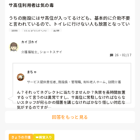
サ高住利用者は気の毒
うちの施設にはサ高住が入ってるけども、基本的に介助不要
と言われているので、トイレに行けない人も放置となってい
る。

巡回
リハビリパンツ
失禁
そんなもんなのかなあ。

夜勤帯には、介護職員が巡回するからそこで多量失禁のリハ
カイゴカイ
パンとかズボンを交換するけど、夜勤が帰ったらまた次の夜
介護福祉士, ショートステイ
勤が出勤してくるまで放置となるそうだ。

26
・
02/17
どうしてもサ高住に職員を置きたくないようなんだけども、
これでいいわけがないと思いつつ、会社の決まりだからどう
にも出来ないか。
まちゃ
サービス提供責任者, 施設長・管理職, 有料老人ホーム, 訪問介護
ん？それってネグレクトに当たりませんか？失禁を長時間放置
するって言うのは異常ですし、サ高住に常駐しなければならな
いスタッフが何らかの措置を講じなければかなり怪しい対応な
気がするのですが…
回答をもっと見る
きょうの介護
👑殿堂入り