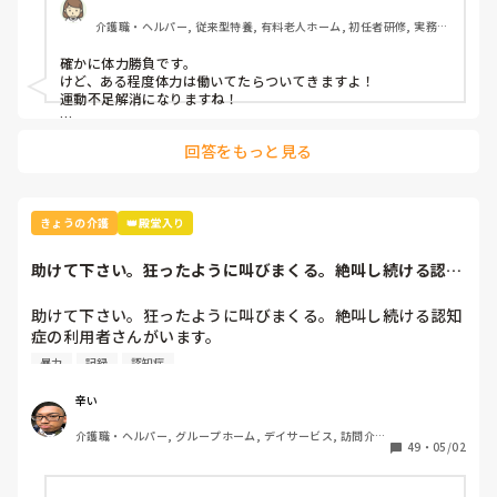
か…？

介護職・ヘルパー, 従来型特養, 有料老人ホーム, 初任者研修, 実務者
研修
よろしくお願いします。長文失礼しました。
確かに体力勝負です。

けど、ある程度体力は働いてたらついてきますよ！

運動不足解消になりますね！

文面ではとてもいい職場そうなのでやめるのはもったいないな
回答をもっと見る
ぁと思います。
きょうの介護
👑殿堂入り
助けて下さい。狂ったように叫びまくる。絶叫し続ける認知
症の利用者さんが...
助けて下さい。狂ったように叫びまくる。絶叫し続ける認知
症の利用者さんがいます。

暴力
記録
認知症
もう夜中だろうがいつだろうが1日叫んでます。

しまいには

辛い
私の言うこと聞けば叫ばないでやる

介護職・ヘルパー, グループホーム, デイサービス, 訪問介
と言われました。

49
・
05/02
護, 初任者研修, 障害者支援施設
つきっきりで介護しても結局叫んでいます。
