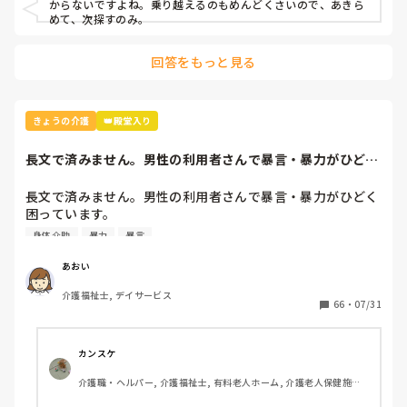
からないですよね。乗り越えるのもめんどくさいので、あきら
めて、次探すのみ。
回答をもっと見る
きょうの介護
👑殿堂入り
長文で済みません。男性の利用者さんで暴言・暴力がひどく
困っています。お...
長文で済みません。男性の利用者さんで暴言・暴力がひどく
困っています。

お気に入りの職員(生活相談員の2名のみ)と嫌いな職員がい
身体介助
暴力
暴言
て、嫌われた人は毎回接遇時に罵倒されます。男性も嫌いな
ので女性職員限定で対応しなければならず、片麻痺なのです
あおい
が介助が気に入らないと素手や杖で思いきり叩かれます。痛
介護福祉士, デイサービス
くてもみんな我慢して「すいません」と謝ってばかりです。
66
・
07/31
そのように対応して済ませようという介護方針になってま
す。

私が働きはじめの頃、入浴の着脱介助で慎重に対応したので
カンスケ
すが手を思いきり叩かれてしまい青あざが出来ました。こん
介護職・ヘルパー, 介護福祉士, 有料老人ホーム, 介護老人保健施設, 
なに暴力的な利用者さんを1人で介助した事がなかったので
ユニット型特養
トラウマになってしまい、この方の利用日は介助を避けるよ