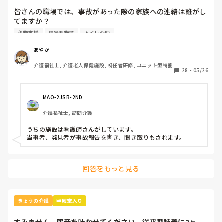
てますか？私の施...
皆さんの職場では、事故があった際の家族への連絡は誰がし
てますか？

私の施設では第1発見者、もしくは当事者が電話するように
移動支援
障害者施設
トイレ介助
なってます。

以前務めていた施設では相談員が電話をしてくれていまし
あやか
た。

介護福祉士, 介護老人保健施設, 初任者研修, ユニット型特養
私的には電話嫌いなのでそうだんいんにしてもらいたいです
28
・
05/26
が、家族から詳細に聞かれた時に返答しやすいのは当事者な
ので、電話するのは当たり前なのかなぁ…とか色々考えてま
す笑
MAO-2JSB-2ND
介護福祉士, 訪問介護
うちの施設は看護師さんがしています。

当事者、発見者が事故報告を書き、聞き取りもされます。
回答をもっと見る
きょうの介護
👑殿堂入り
すみません。弱音を吐かせてください。従来型特養に2ヶ月