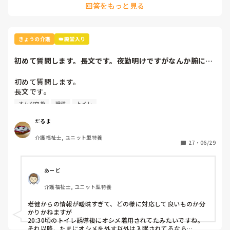
回答をもっと見る
えないよう配慮し、食堂にお連れしたことがあります。

私が唯一夕食前に着替えしたことがあるのはこの時だけです
そこで、やはり夕食をパジャマで食べるのはどうか？との意
ね。後は全員忙しくても夕食後の着替えをしてました。
見もあがり、改めて食後に更衣をしようと提案があがりまし
たが、

きょうの介護
👑殿堂入り
わざわざ忙しい時間に着替える必要はない、

本人達が、私服、パジャマでもなんともいわないからパジャ
初めて質問します。長文です。夜勤明けですがなんか腑に落
マでいい、

ちなくて眠れませ...
エプロンしてるし、汚れないとおもう、

初めて質問します。

など、

長文です。

やはり夕食後に忙しくなることを避けます！

夜勤明けですがなんか腑に落ちなくて眠れません(-｡-;

オムツ交換
職種
トイレ
毎日忙しく、残業も多く少しでも職員の負担を減らし、効率
新規のユニット型特養で働いています。

だるま
的に仕事するのは良いことだと思いますが、職員の都合で、
夜勤明け。今朝の話です。

更衣する時間を決めるのはどう思いますか？？

介護福祉士, ユニット型特養
昨日入所された方がいて、うちの施設で初の夜間帯を過ごし
27
・
06/29
ました。

うちの特養に来る前は老健にいた方でそこの情報をみると

あーど
介護福祉士, ユニット型特養
トイレ誘導　20時23時

オムツ外しあり

老健からの情報が曖昧すぎて、どの様に対応して良いものか分
かりかねますが

という情報がありました（なんだかすごく分かりづらい！）

20:30頃のトイレ誘導後にオシメ着用されてたみたいですね。

それ以降、たまにオシメを外す以外は入眠されてるなら
