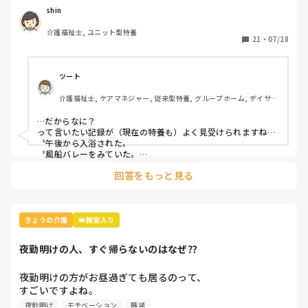
れば聞きたいです。
shin
介護福祉士, ユニット型特養
21
・
07/28
ツート
介護福祉士, ケアマネジャー, 従来型特養, グループホーム, デイサー
ビス
…だからなに？

って言いたい記録が（現在の特養も）よく見受けられますね…

〝午後から入浴された〟　

〝風船バレーをみていた〟

等など…　せめて表情がどう、いつもと違う言動が見られたの
回答をもっと見る
か、、等書かないと、何のアセスメントにもなりませんね…

ですますとである調混在や、フロワー表記（正式にはフロア、
フロアーも✕みたいです）、２重敬語の連発で〜されておられ
た…　等

ちょっと留意すれば、と見る度思います、、リーダー、サブリ
きょうの介護
👑殿堂入り
ーダーで対応して欲しい所です、、
夜勤明けの人、すぐ帰らないのはなぜ⁇
夜勤明けの方がお昼過ぎても居るのって、

すごいですよね。

夜勤明け
モチベーション
職場