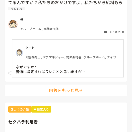
てるんですか？私たちのおかけですよ、私たちから給料もら
ってるんですよと言われた。

ストレス
その時、介護の仕事しなかったらよかったと後悔した。
桜
グループホーム, 実務者研修
18
・
09/10
ツート
介護福祉士, ケアマネジャー, 従来型特養, グループホーム, デイサー
ビス
なぜですか?

普通に肯定すれば良いことと思いますが…
回答をもっと見る
きょうの介護
👑殿堂入り
セクハラ利用者