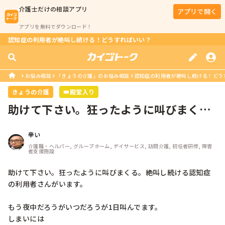
介護士
だけの相談アプリ
アプリで開く
アプリを無料でダウンロード！
認知症の利用者が絶叫し続ける！どうすればいい？
お悩み相談
「きょうの介護」のお悩み相談
認知症の利用者が絶叫し続ける！どう
きょうの介護
👑殿堂入り
助けて下さい。狂ったように叫びまく
る。絶叫し続ける認知症の利用者さん
が...
辛い
介護職・ヘルパー, グループホーム, デイサービス, 訪問介護, 初任者研修, 障害
者支援施設
助けて下さい。狂ったように叫びまくる。絶叫し続ける認知症
の利用者さんがいます。

もう夜中だろうがいつだろうが1日叫んでます。

しまいには
