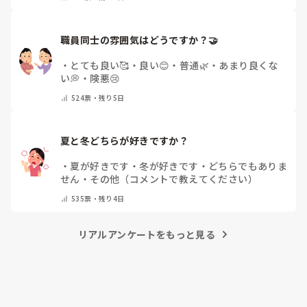
ん
・
その他（コメントで教えて下さい）
職員同士の雰囲気はどうですか？🤝
・
とても良い🥰
・
良い😊
・
普通🌿
・
あまり良くな
い💭
・
険悪😢
524
票・
残り5日
夏と冬どちらが好きですか？
・
夏が好きです
・
冬が好きです
・
どちらでもありま
せん
・
その他（コメントで教えてください）
535
票・
残り4日
リアルアンケートをもっと見る