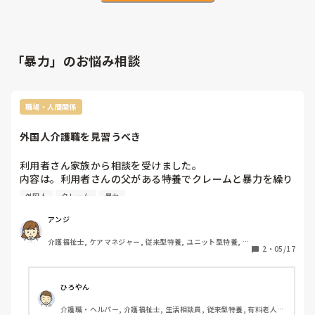
「暴力」のお悩み相談
職場・人間関係
外国人介護職を見習うべき
利用者さん家族から相談を受けました。

内容は。利用者さんの父がある特養でクレームと暴力を繰り
返し、退所させられたという話でした。

外国人
クレーム
暴力
詳しく聞くと、外国人介護職が、もう暴力利用者は嫌だとそ
の利用者を介護拒否活動を起こし、そこのお偉いさんから
アンジ
「あなたのお父さんの暴力のせいで、せっかく日本へ来てく
介護福祉士, ケアマネジャー, 従来型特養, ユニット型特養, 居
れた外国人を辞めさせる訳にはいかない。退所してくださ
2
・
05/17
宅ケアマネ
い。」と電話が来たそうです。

外国人は人としての労働環境を勝ち取りました。

ひろやん
日本人が同じ事をしても果たして認められたかは疑問です
介護職・ヘルパー, 介護福祉士, 生活相談員, 従来型特養, 有料老人ホ
が、外国人は勇気を持って勝ち取りました。