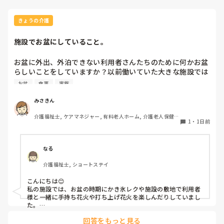
きょうの介護
施設でお盆にしていること。
お盆に外出、外泊できない利用者さんたちのために何かお盆
らしいことをしていますか？以前働いていた大きな施設では
実際に住職さんを呼びご焼香できるようにそれ用のスペース
お盆
食事
家族
を毎年設けていました。それ以外は、食事内容が変わる、家
族が面会に来る…などでした。お盆まであと少しです。何か
みさきん
していることがあればぜひシェアよろしくお願いします。
介護福祉士, ケアマネジャー, 有料老人ホーム, 介護老人保健施
1
・
1日前
設, グループホーム, 病院
なる
介護福祉士, ショートステイ
こんにちは😊

私の施設では、お盆の時期にかき氷レクや施設の敷地で利用者
様と一緒に手持ち花火や打ち上げ花火を楽しんだりしていまし
た。

みさきんさんの住職さんを呼んでご焼香できる機会があるのは
回答をもっと見る
利用者様にとっても良い経験にもなりますね！