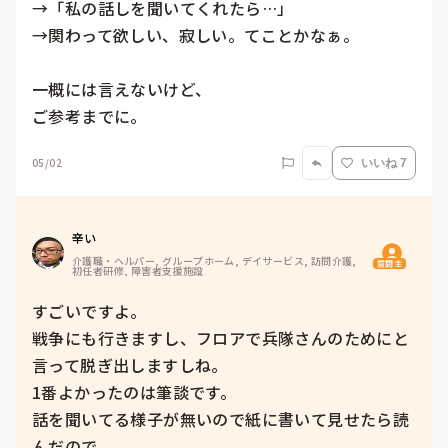
→「私の話しを聞いてくれたら…」

→関わって欲しい、寂しい。てことかなぁ。

一概には言えないけど、

ご参考までに。
05/02
いいね 7
辛い
介護職・ヘルパー, グループホーム, デイサービス, 訪問介護, 
質問主
初任者研修, 障害者支援施設
すごいですよ。

戦争にも行きますし、フロアで兵隊さんのためにと
言って脱ぎ出しますしね。

1番よかったのは筆談です。

話を聞いてる様子が無いので紙に書いて見せたら読
んだので。
