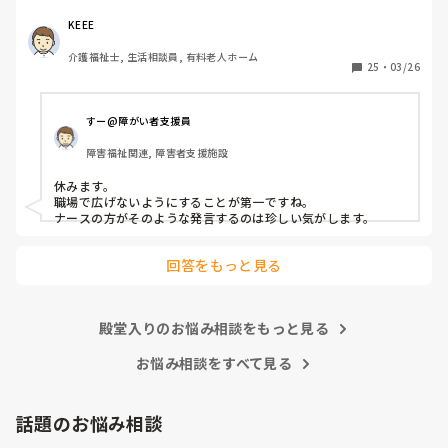
話しているのが聞こえました。正直、私なら休みます。(平
熱が低く微熱でもしんどいので)

KEEE
皆さんの意見が聞きたいです。
介護福祉士, 生活相談員, 有料老人ホーム
25
・
03/26
すー@障がい者支援員
障害福祉関連, 障害者支援施設
休みます。

職場で広げないようにすることが第一ですね。

ナースの方がそのような発言するのは珍しい気がします。
回答をもっと見る
殿堂入りのお悩み相談をもっと見る
お悩み相談をすべて見る
話題のお悩み相談