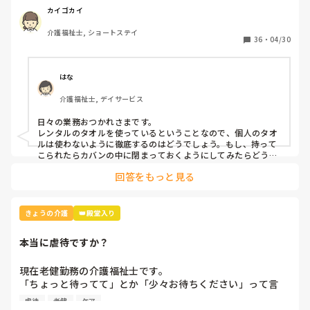
本人と家族とケアマネとレンタル業者に謝罪して、インシデ
全面を考えると物を持っていただくことも難しい状況です。

カイゴカイ
ントを書きましたが、対策って何？
介護福祉士, ショートステイ
職員によって腹帯の装着方法に差があり、緩みが生じている
36
・
04/30
可能性も考えていますが、それ以外にも有効な対策や工夫が
ありましたら、ぜひ教えていただけると幸いです。よろしく
はな
介護福祉士, デイサービス
日々の業務おつかれさまです。

レンタルのタオルを使っているということなので、個人のタオ
ルは使わないように徹底するのはどうでしょう。もし、持って
こられたらカバンの中に閉まっておくようにしてみたらどうで
回答をもっと見る
きょうの介護
👑殿堂入り
本当に虐待ですか？
現在老健勤務の介護福祉士です。

「ちょっと待ってて」とか「少々お待ちください」って言
葉、よく使いませんか？私の施設ではこの言葉は「利用者本
虐待
老健
ケア