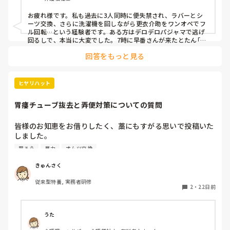
管理者何にも言わないで事務所に籠る。

申し送りの内容が変わっているんだけど何故⁇

お疲れ様です。私も過去に3人同時に便失禁され、ラバーとシ
早番さん聞いてなかったのかな？
ーツ交換、さらに洗濯機を回しながら更衣介助をワンオペでフ
ル回転…という経験者です。ある方はデロデロパジャマで逃げ
回るしで、本当に大変でした。7時に早番さんが来たとたん｢😭
あ"～💦｣と泣きついたことあります(笑)   夜勤終わってベラン
回答をもっと見る
ダに出てハタハタとなびく複数枚のラバーたちを見て、タマシ
イが抜けていく朝だったなぁ…
ヒヤリハット
胃瘻チューブ抜去と弄便対策についての質問
皆様のお知恵をお借りしたく、藁にもすがる思いで投稿いた
しました。

私は特養常勤職員ですが、居室担当のA様についての質問で
胃ろう
暴力
オムツ交換
す。

きゅんさく
先日、胃瘻チューブを使用しているA様がベッド上で自己抜
従来型特養, 実務者研修
去する事故が発生しました。A様は造設当初からチューブ弄
2
・
22日前
りが強く、現在はチューブをフェイスタオルで保護し、下着
とマジックテープ式の腹帯で固定しています。しかし数日に
一度は腹帯が胸付近までずり上がっており、今回は事故につ
うた
ながってしまいました。
