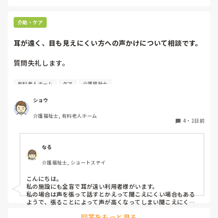
介助・ケア
耳が遠く、目も見えにくい方への声かけについて相談です。
質問失礼します。

耳が遠く、目もあまり見えていない利用者様への声かけにつ
有料老人ホーム
ケア
介護福祉士
いて質問です。

現在、私は「大きな声で、ゆっくり耳元でお話しする」とい
ショウ
う方法で対応しています。

介護福祉士, 有料老人ホーム
聞き取れると安心していただける方なので何とか理解しても
4
・
2日前
らっているのですが、毎日のことなのでかなり喉に負担がか
かり、痛めてしまうことがあります。

なる
みなさんの職場で、このような方と関わる際に工夫している
介護福祉士, ショートステイ
ことや、喉に負担をかけずに意思疎通ができる良い方法など
があればぜひ教えていただきたいです。

こんにちは。

私の施設にも全盲で耳が遠い利用者様がいます。

よろしくお願いします。
私の場合は声を張って話すとかえって聞こえにくい場合もある
ようで、張ることによって声が高くなってしまい聞こえにくい
のだと思います。その為少しトーンを落とし話しかけるように
回答をもっと見る
しています。
