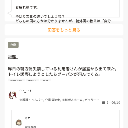
ーム, デイサービス, デイケア・通所リハ, ユニット型特養
お疲れ様です。

やはり文化の違いでしょうね？

どちらの国の方かは分かりませんが、諸外国の教えは「自分の
意見はハッキリ言う」。日本の昭和平成世代の教育は、団体行
回答をもっと見る
動重視、空気を読んで 言わないことが美徳 と、教えられまし
た。

またその上の世代は「事なかれ主義」や「臭いものには蓋」み
たいな考えがあります。

夜勤
そちらの偉い様は、毅然とした態度でルール違反を指摘して退
災難。
所されたとのこと。

本来はそうあってほしいですが、日本人は周りの目を気にした
り、厄介なことは見て見ぬふりをしがちです。

昨日の朝方便失禁している利用者さんが居室から出て来た。
トイレ誘導しようとしたらグーパンが飛んでくる。

これから不正は不正、マナー違反は厳しく対処する文化が根付
それでも何とかトイレ誘導して着替えしましょうと声がけし
くと良いですね。

起床介助
着替え
失禁
たら、怒鳴られ叩かれるo(｀ω´ )o

ただ(個人的な意見ですが)、いつの日からか？老人福祉利用者
＝お客様という、間違った？イメージがあると思います。

着替えは終わり利用者さんは居室に戻らず、ユニットで過ご
( ◠‿◠ )
民間施設あるある かもしれませんが、利用者やご家族と職員は
してもらいました。普段から認知症の影響で暴力はある方で
平等な立場であること。

介護職・ヘルパー, 介護福祉士, 有料老人ホーム, デイサービ
したが、最近お薬の調整で大分減ったし不穏になることもあ
2
・
06/10
俺•私は金を払って入っているんだ！という勘違いを正して欲
ス
まり無かったからびっくりした。

しいと思います。

起床介助中に他の利用者も便失禁で全更衣とシーツ交換が続
※途中から話がズレましたね？？

すみません…
き、申し送りが終わり隣のユニットで朝食準備。

マナ
7時出勤の管理者遅刻o(｀ω´ )oお陰で残業したんですけど。
介護福祉士