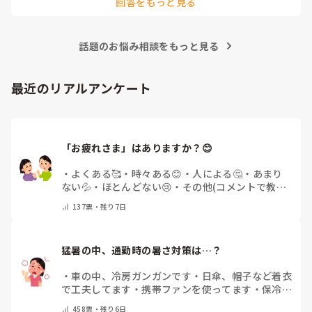
回答をもっと見る
話題のお悩み相談をもっと見る
最近のリアルアンケート
「お疲れさま」はありますか？😊
・
よくある🥰
・
時々ある😊
・
人による🤔
・
あまり
ない💦
・
ほとんどない😢
・
その他(コメントで教え
てください)
137
票・
残り7日
猛暑の中、通勤時の暑さ対策は…？
・
車の中、冷房ガンガンです
・
日傘、帽子など着衣
で工夫してます
・
携帯ファンを使ってます
・
保冷剤
を持ち運んでいます
・
特に暑さ対策はしていませ
458
票・
残り6日