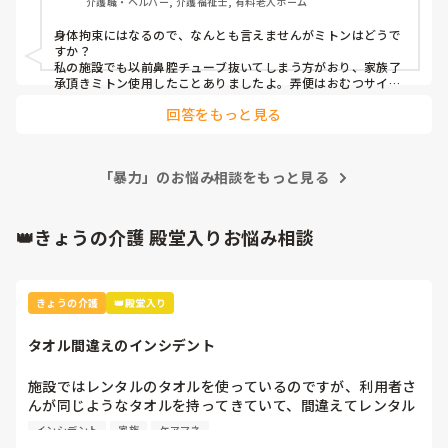
介護職・ヘルパー, 介護福祉士, 有料老人ホーム
現在は1～2時間ごとに腹帯の位置を確認・付け直しています
身体拘束にはなるので、なんとも言えませんがミトンはどうで
が、A様は右麻痺で左手の力が非常に強く、抵抗や暴力もあ
すか？

るため、本来は2人介助が望ましいものの、人員不足で1人対
私の施設でも以前鼻腔チューブ抜いてしまう方がおり、家族了
応になることがほとんどです。

承頂きミトン使用したことありましたよ。弄便はおむつサイズ
合ってないとかありませんか？腹帯の装置方法がバラバラなら
回答をもっと見る
勿論利用者さんの不快感にも差があると思いますし、何サイズ
ボタン式胃瘻への変更やつなぎ服も検討しましたが、ボタン
使ってるか分かりませんがそんな中例えばオムツsサイズ使っ
式は費用もかかりますし、現在のA様の状態では効果が不透
て腰回りがギチギチとかなら勿論利用者さんが不快になるのも
明です。また、つなぎ服についても、A様は胃瘻チューブよ
無理ないかなと思います。

り弄便行為のほうが深刻で、効果は期待しにくいのではない
「暴力」のお悩み相談をもっと見る
文面だけでは把握出来ない部分もあるので、間違っている箇所
かと考えています。

があればすみません。私が思ったのはこの点です。
👑きょうの介護 殿堂入りお悩み相談
弄便行為については、パッドによる蒸れや痒み、不快感が原
因ではないかと考え、以前はパッドを装着しない時間を設け
たり、排尿パターンを記録して排泄介助の回数を増やしたり
と対応していましたが、改善は見られませんでした。また、
きょうの介護
👑殿堂入り
頻繁にオムツへ手を入れているにもかかわらず、陰部や臀部
に掻き傷などは見られず、痒みが主な原因とも考えにくい状
タオル間違えのインシデント
況です。

施設ではレンタルのタオルを使っているのですが、利用者さ
AIからは「オムツ内の温もりで安心感を得ている可能性があ
んが同じようなタオルを持ってきていて、間違えてレンタル
るため、安心できるものを持っていただく」という提案もあ
業者に出してしまいました。

りました。しかし、A様には異食があり、便を口に入れた
インシデント
家族
ケアマネ
り、布団や衣類を口に入れたりする行為も見られるため、安