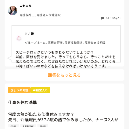
意ではない」という理由で不適切ケア扱いになりました。

つまり虐待と同じ枠組みです。

ニセエル
そんなに悪い言葉ですか？むしろ必要な言葉だと思うのです
介護福祉士, 介護老人保健施設
がいかがでしょう？
33
・
05/21
ツナ缶
グループホーム, 実務者研修, 障害福祉関連, 障害者支援施設
スピーチロックというものじゃないでしょうか？

以前、研修を受けました。待ってもらうなら、待つことだけを
伝えるのではなく、なぜ待たなければいけないのか、どれくら
い待てばいいのかなどを伝えなければいけないそうです。

例えば、「今、〜さんのお手伝いしてるから終わったら行きま
回答をもっと見る
すね」とか。

忙しくて難しいときもありますけどね。
きょうの介護
👑殿堂入り
仕事を休む基準
何度の熱が出たら仕事休みますか？

先日、介護職員が37.8度の熱で休みましたが、ナース2人が
「37.8度くらいで休む？私なら休まない。甘えよね」等、会
病気
人間関係
職場