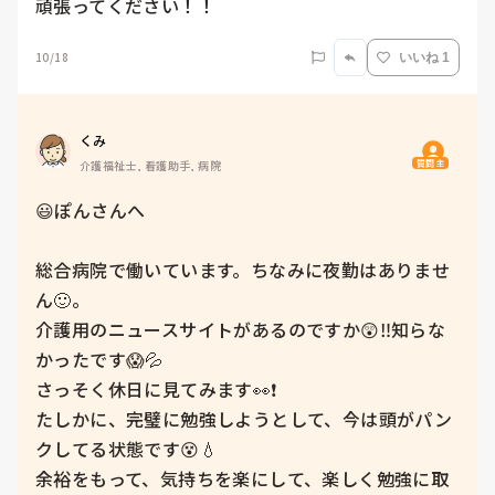
頑張ってください！！
10/18
いいね 1
くみ
質問主
介護福祉士, 看護助手, 病院
😃ぽんさんへ

総合病院で働いています。ちなみに夜勤はありませ
ん🙂。

介護用のニュースサイトがあるのですか😲‼️知らな
かったです😱💦

さっそく休日に見てみます👀❗

たしかに、完璧に勉強しようとして、今は頭がパン
クしてる状態です😵💧

余裕をもって、気持ちを楽にして、楽しく勉強に取