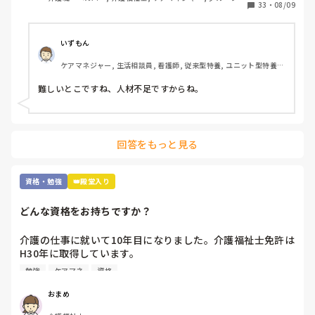
年々、介護福祉士の試験が容易になり、資格意義がなくなっ
33
・
08/09
ーム, 訪問介護
てきており、何だか悲しくなってきます。

介護福祉士を軽んじられそうで悲しいです。皆さんは、分野
別合格についてどう思われますか？
いずもん
ケアマネジャー, 生活相談員, 看護師, 従来型特養, ユニット型特養, 
社会福祉士
難しいとこですね、人材不足ですからね。
回答をもっと見る
資格・勉強
👑殿堂入り
どんな資格をお持ちですか？
介護の仕事に就いて10年目になりました。介護福祉士免許は
H30年に取得しています。

職場では次の資格にケアマネの資格を勧められます。なんと
勉強
ケアマネ
資格
なく参考書を買ってはみましたが、自分にとって何を取得す
るべきかに悩んでいます。

おまめ