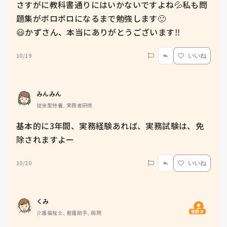
さすがに教科書通りにはいかないですよね💦私も問
題集がボロボロになるまで勉強します🙂

😃かずさん、本当にありがとうございます‼️
10/19
いいね
みんみん
従来型特養, 実務者研修
基本的に3年間、実務経験あれば、実務試験は、免
除されますよー
10/20
いいね
くみ
質問主
介護福祉士, 看護助手, 病院