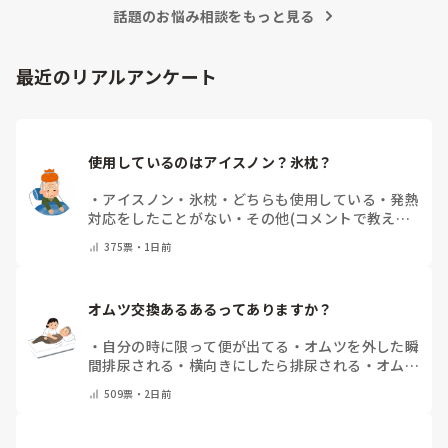
て方を見直していました。パッドがしっかり立ち上がっている
話題のお悩み相談をもっと見る
か、陰部にきちんとフィットしているかを確認するだけでも漏
れが改善することがありました。

それでも漏れが続く場合は、サイズが本当に合っているかを再
最近のリアルアンケート
検討したり、メーカーを変更して試すこともありました。同じ
Mサイズでもメーカーによってフィット感や股上、ギャザーの
形状が違うため、相性が良いものが見つかることもあります。

また、拘縮が強い方は姿勢や体位によって尿の流れ方も変わる
使用しているのはアイスノン？氷枕？
ため、排泄後の状態を職員間で共有し、「どこから漏れている
のか」を確認しながら対策を考えていました。

・
アイスノン
・
氷枕
・
どちらも使用している
・
発熱
一度で解決することは少ないですが、オムツやパッドの種類、
対応をしたことがない
・
その他(コメントで教えて
当て方、交換時間などを少しずつ見直していくことで改善した
ください)
ケースもありました。
375
票・
1日前
オムツ交換あるあるってありますか？
・
自分の時に限って便が出てる
・
オムツを外した瞬
間排尿される
・
横向きにしたら排尿される
・
オムツ
のテープがよくちぎれている
・
パットにたっぷり収
509
票・
2日前
まっていると快感
・
その他（コメントで教えてくだ
さい）