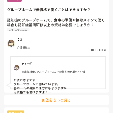
グループホームで無資格で働くことはできますか？
認知症のグループホームで、食事の準備や掃除メインで働く
場合も認知症基礎研修以上の資格は必要でしょうか？

無資格でも大丈夫でしょうか？
グループホーム
きき
介護福祉士
3
・
8日前
ティーダ
介護福祉士, グループホーム, 小規模多機能型居宅介護
お疲れさまです！

グループホームで働いています。

各ホームの募集の仕方にもよりますが

無資格でも働けますよ！

回答をもっと見る
認知症に関してはもしかしたら

施設内での研修はあるかも？

ただ、グループホームは利用者様がMAX9名で、その中に介助