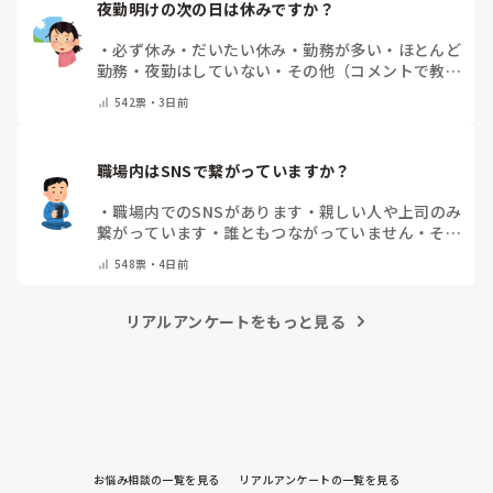
夜勤明けの次の日は休みですか？
・
必ず休み
・
だいたい休み
・
勤務が多い
・
ほとんど
勤務
・
夜勤はしていない
・
その他（コメントで教え
てください）
542
票・
3日前
職場内はSNSで繋がっていますか？
・
職場内でのSNSがあります
・
親しい人や上司のみ
繋がっています
・
誰ともつながっていません
・
その
他（コメントで教えてください）
548
票・
4日前
リアルアンケートをもっと見る
お悩み相談の一覧を見る
リアルアンケートの一覧を見る