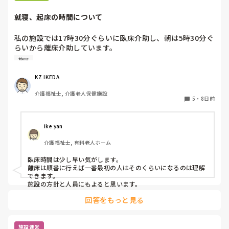
就寝、起床の時間について
私の施設では17時30分ぐらいに臥床介助し、朝は5時30分ぐ
らいから離床介助しています。

順番は当然、身体状態や体調面を考慮して決めています。そ
施設
れにしても、臥床時間も離床時間も早すぎる気がするのです
が、みなさんの施設は何時ごろから臥床、離床されてます
KZ IKEDA 
か？
介護福祉士, 介護老人保健施設
5
・
8日前
ike yan
介護福祉士, 有料老人ホーム
臥床時間は少し早い気がします。

離床は順番に行えば一番最初の人はそのくらいになるのは理解
できます。

施設の方針と人員にもよると思います。
回答をもっと見る
施設運営