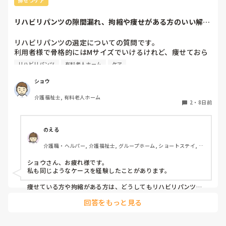
排せつケア
出来る職員がいて基本はは全ての業務をこなすので

私のところでは1日に早、日、遅、夜の4人がいれば対応出来て
リハビリパンツの隙間漏れ、拘縮や痩せがある方のいい解決
います。

策ないですか？
（本当に人がいない時ですが…最悪早番以外いなくても、それ
以外が残業する事で対応出来ています。）

リハビリパンツの選定についての質問です。

利用者様で骨格的にはMサイズでいけるけれど、痩せておら
なのでそういう人が足りていない施設にとっては貴重な存在に
れたり、拘縮等で隙間ができ、そこから漏れてしまう方がた
なるし、直接介助しなくても現場で利用者様と会話はするの
リハビリパンツ
有料老人ホーム
ケア
まにおられるのですが、何かいい解決策はないでしょうか？

で、ご自身にも良い経験になると思います。

ちなみに、パッドも当てている方がほとんどです。

ショウ
そこから興味があればですが、資格取得支援が受けられる可能
性もありますし(^^)

介護福祉士, 有料老人ホーム
みなさんの施設での対策や、おすすめの選び方・当て方など
2
・
8日前
があれば教えていただきたいです。

よろしくお願いいたします。
のえる
介護職・ヘルパー, 介護福祉士, グループホーム, ショートステイ, デ
イサービス, デイケア・通所リハ, 訪問介護, 小規模多機能型居宅介
護
ショウさん、お疲れ様です。

私も同じようなケースを経験したことがあります。

痩せている方や拘縮がある方は、どうしてもリハビリパンツと
身体の間に隙間ができやすく、そこから尿漏れしてしまうこと
回答をもっと見る
がありますよね。

私が勤務していた施設では、まずリハビリパンツやパッドの当