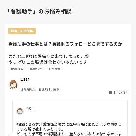
「看護助手」のお悩み相談
職場・人間関係
看護助手の仕事とは？看護師のフォローどこまでするのか教
えてください
また1年ぶりに愚痴りに来てしまった...笑

やっぱりこの職場は合わないみたいです

この1年でかなりの看護師さんが辞めてしわ寄せとして看護
医療行為
看護助手
人手不足
助手の仕事量が増えてます...

医療行為ではないのか？という仕事まで振られてきてて疑問
WEST
な毎日です...

介護福祉士, 看護助手, 病院
目を瞑って働くべきか見切りをつけるべきか悩んでます...
4
・
05/24
もやし
病院に限らず介護施設全般的に医療行為にあたるような事をし
ている所は数多くあります。

どこも人手不足で切羽詰まり、聖人みたいな人はなかなかいま