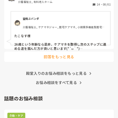
介護福祉士, 有料老人ホーム
24
・
08/02
空飛ぶパンダ
介護福祉士, ケアマネジャー, 居宅ケアマネ, 小規模多機能型居宅介
護, 社会福祉士
たこなす様

26歳という年齢なら是非、ケアマネを取得し次のステップに進
める道を掴んだ方が良いと思います(*´ω｀*)

正直、良くも悪くも自身の能力次第で広がる可能性があります
回答をもっと見る
よ。
殿堂入りのお悩み相談をもっと見る
お悩み相談をすべて見る
話題のお悩み相談
介助・ケア