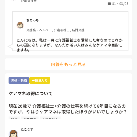
介護福祉士
ユマニチュードや認知症ケア専門士の資格は興味がありま
81
・
03/05
す。

これから1年間くらいを勉強にあてて受験したいなと考えて
います。

ちのっち
介護職・ヘルパー, 介護福祉士, 訪問介護
皆さんはどんな資格を取得されていますか？

また介護福祉士取得済みでこれから資格取得を試みていられ
こんにちは。私は一月に介護福祉士を受験した者なのでこれか
る方は何を目標にされていますか？

らの話になりますが、なんだか若い人はみんなケアマネ目指し
ますね。

追記:

まぁ「介護のプロ」でもなんでもいいと思いますが、介護福祉
介護福祉士取得前に

回答をもっと見る
士取ってからそれから何がしたいかって人それぞれですね。

鼻腔内・口腔内の喀痰吸引

胃瘻・腸ろうの経管栄養 の資格は持ってます。

私はテレビの影響か訪問ヘルパーやってるからか「遺品整理」
あと、元美容師アシスタントなので美容師免許もあります。
とか興味ありますね。

資格・勉強
👑殿堂入り
けどとんな資格にせよ「カネ」でしたね。

ケアマネ取得について
雑談すみません。
現在26歳で 介護福祉士+介護の仕事を続けて8年目になるの
ですが、やはりケアマネは取得したほうがいいでしょうか？ 
費用も時間もかかるので悩んでますが、、 ちなみに今は有
勉強
ケアマネ
介護福祉士
料で夜勤を月7,8回やってる状況です。なかなか勉強にも手
がつかず 

たこなす
皆さんは どうですか？