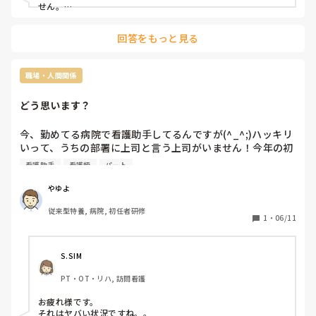
せん。

もし見切りをつけるのであれば、必ず辞めたい理由を明確にし
ないと後々しんどいと思います。
回答をもっと見る
職場・人間関係
どう思います？
今、勤めてる病院で看護助手してるんですが(^_^;)ハッキリ
いって、うちの部署に上司と言う上司がいません！今年の初
めまで、主任いたのに誰もいなくなり(-_-;)評判悪い師長が
看護助手
看護師
パート
西のトップに達ました！東は、誰もいません！ありえない病
院です！全然、管理されてなく部長も全然見に来ません！(-
やゆよ
_-;)しかも、どんどん職員を移動させていってるからびっく
従来型特養, 病院, 初任者研修
り！！看護師は、どんどん年齢高い方とバイトとパートしか
1
・
06/11
いなくヤバい状況です！
S.SIM
PT・OT・リハ, 訪問看護
お疲れ様です。

それはヤバい状況ですね。。
