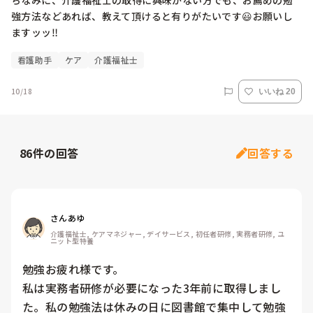
ちなみに、介護福祉士の取得に興味がない方でも、お薦めの勉
強方法などあれば、教えて頂けると有りがたいです😃お願いし
ますッッ‼️
看護助手
ケア
介護福祉士
10/18
いいね 20
86
件の回答
回答する
さんあゆ
介護福祉士, ケアマネジャー, デイサービス, 初任者研修, 実務者研修, ユ
ニット型特養
勉強お疲れ様です。

私は実務者研修が必要になった3年前に取得しまし
た。私の勉強法は休みの日に図書館で集中して勉強