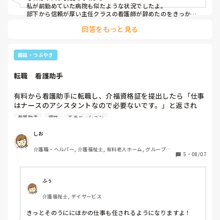
私が前勤めていた病院も似たような状況でしたよ。

部下から信頼が厚い主任クラスの看護師が辞めたのをきっかけ
に、慕っていた後輩が芋づる式に辞めていって、残ったのは若
回答をもっと見る
手かお局です。看護部長はどう思っているのか知りませんが、
系列の看護学校があるので、毎年そこから10名弱新人看護師が
入ってくるので一応人数は足りています。ただ、それを教える
人が足りないので、病棟はカオスですよね。大変そうでした。
雑談・つぶやき
きっと上層部は、看護師さんを駒としか思ってないんだろうな
と思っていました。ひどい話です。
転職　看護助手
有料から看護助手に転職し、介福資格証を提出したら「仕事
はナースのアシスタントなので必要ないです。」と返され
た。確かに、やってる内容ベットメイキングとお掃除、その
看護助手
資格
モチベーション
他雑用だしね。。。。トホホ😢
しお
介護職・ヘルパー, 介護福祉士, 有料老人ホーム, グループホ
5
・
08/07
ーム, 病院, ユニット型特養
ふぅ
介護福祉士, デイサービス