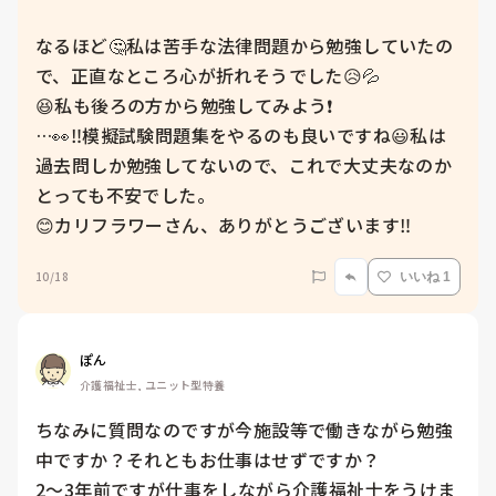
なるほど🤔私は苦手な法律問題から勉強していたの
で、正直なところ心が折れそうでした😥💦

😆私も後ろの方から勉強してみよう❗

…👀‼️模擬試験問題集をやるのも良いですね😃私は
過去問しか勉強してないので、これで大丈夫なのか
とっても不安でした。

😊カリフラワーさん、ありがとうございます‼️
10/18
いいね 1
ぽん
介護福祉士, ユニット型特養
ちなみに質問なのですが今施設等で働きながら勉強
中ですか？それともお仕事はせずですか？

2〜3年前ですが仕事をしながら介護福祉士をうけま