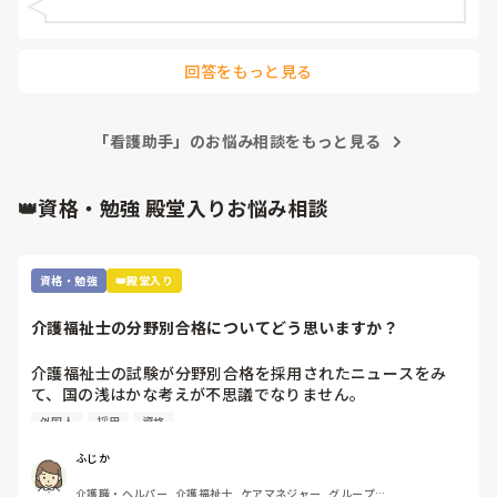
回答をもっと見る
「看護助手」のお悩み相談をもっと見る
👑資格・勉強 殿堂入りお悩み相談
資格・勉強
👑殿堂入り
介護福祉士の分野別合格についてどう思いますか？
介護福祉士の試験が分野別合格を採用されたニュースをみ
て、国の浅はかな考えが不思議でなりません。

利用は、外国人の合格率の引き上げと、介護福祉士の人材確
外国人
採用
資格
保のためといいますが…

根本的に介護へ転職しようと思う方が少なくなってきている
ふじか
のに、高齢者は増加傾向です。

介護職・ヘルパー, 介護福祉士, ケアマネジャー, グループホ