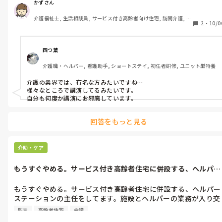
問題がないでしょうか？私は責任者に抗議をしました。家族もい
かずさん
ない天涯孤独なら、他の人がいやなら私がいきますが、家族はお
介護福祉士, 生活相談員, サービス付き高齢者向け住宅, 訪問介護, 介
願いしますって帰る？？お願いされても、次の日も安置されるよ
2
・
10/0
護事務
うなので、責任者にくれぐれもと頼みましたが、責任者がケアマ
ネにも連絡をしてくれて対応してくれましたが、また、家族は、
ろうそくだけはお願いいたしますと帰っていったそうです。お水
四つ葉
はかまいません。いうことなのでしょう。家族は５分くらいの所
介護職・ヘルパー, 看護助手, ショートステイ, 初任者研修, ユニット型特養
で、毎日、利用者さんにおかずを、もってきたり、ゴミを集めに
きたりしています。最後のお別れにヘルパーまかせにしていく、
介護の業界では、有名な方みたいですね…

ヘルパーの役割って一体？？？私は、今日、夜勤に入ります。今
様々なところで講演してるみたいです。

日、お通夜で会場に運ばれます。お通夜に同行となります。それ
自分も何度か講演にお邪魔しています。
はサービスの一貫だととらえてますので、特にかまわないとおも
いますが。やはり、私の頭の中は、戸惑いがあり、今後のことも
回答をもっと見る
考えてしまいます。
介助・ケア
もうすぐやめる。サービス付き高齢者住宅に併設する、ヘルパー
ステーション...
もうすぐやめる。サービス付き高齢者住宅に併設する、ヘルパー
ステーションの主任をしてます。施設とヘルパーの業務が入り交
じり、早番、遅番、日勤、夜勤の仕事も、食事盛り付けなどで、
監査
高齢者住宅
会議
その時間に、サービスするのは、到底無理という状態です。経営