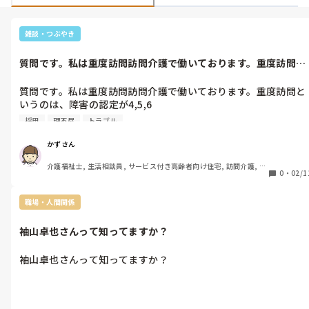
雑談・つぶやき
質問です。私は重度訪問訪問介護で働いております。重度訪問と
いうのは、障...
質問です。私は重度訪問訪問介護で働いております。重度訪問と
いうのは、障害の認定が4,5,6

の限定で、市町村が認めた人にはいることができ、そのお宅に泊
採用
理不尽
トラブル
まり、できないことを援助するサービスです。筋萎縮性側索硬化
症などの頭がクリアな方が多いです。先日、その方の、お母様が
かずさん
おなくなりになりました。ご遺体は、その方の家に安直となりま
介護福祉士, 生活相談員, サービス付き高齢者向け住宅, 訪問介護, 介
した。近くにお姉さま家族もおりますので、それは自宅に帰って
0
・
02/1
護事務
くるということなので普通のスタイルだと思いますが、リフト操
作などもあり、ヘルパー自体は勤務です。安直して、家人はろう
職場・人間関係
そくの火を気を付けてくださいと帰っていったそうです。朝くる
のはきたようですが、ベッドから一人で起きれない利用者がいる
袖山卓也さんって知ってますか？
ので私達がいるのですが、普通は、家族が泊まるのではないでし
ょうか？その朝にリフトからおりる介助して、なくなったお母様
袖山卓也さんって知ってますか？
の白い布をのけて、口に水をつけるようにいわれました。強制で
はありませんが、その場でできませんとはいえず、見たこともな
い利用者のお母さんにさの行為をしたようです。やはり、人の気
持ちにたつと断れないてわすが、どうでしょう？これは、家族に