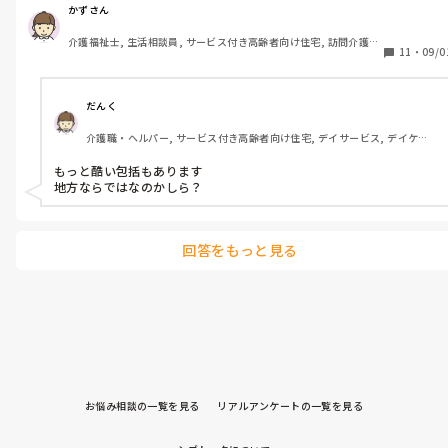
者には、ヘルパーと高齢者住宅の時間は、わけないといけない
かずさん
し、実施指導でもいわれてますが、改善は、しません。してない
介護福祉士, 生活相談員, サービス付き高齢者向け住宅, 訪問介護, 
人が実施記録を書く！これは、いかんでしょう。人の入れ替わり
11
・
09/0
介護事務
も激しく、四年頑張って、職員にも助けられましたが、７月の実
施指導で、経営者のばか息子が、サービス提供責任者になり、実
務者研修を受けただけで、本来の介護を、経験せず、監査の見る
だんく
ところもわからず、暴れております。私は、サービス提供責任者
介護職・ヘルパー, サービス付き高齢者向け住宅, デイサービス, デイケ
は、もー14年してますので、どこができてなかったらいわれると
ア・通所リハ, 病院, 訪問看護, 社会福祉士
かわかってますが、何もかも、書類！つまり、会議の議事録など
もっと酷い包括もあります

してもないの作る。こんなのは、やはり、高齢者住宅併設のヘル
地方ならではなのかしら？
パーステーションは、あるのでしょうか？
回答をもっと見る
お悩み相談の一覧を見る
リアルアンケートの一覧を見る