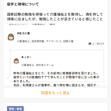
座学と現場について
国家試験の勉強を頑張って介護福祉士を取得し、満を持して
現場に出ましたが、勉強したことが活きていると感じたこと
がありません…。皆さまは座学が現場で活きた経験などあり
モチベーション
介護福祉士
職場
ますか？
伴走方介護
介護福祉士, 従来型特養, デイサービス, 訪問介護
2
・
06/23
あっきー
介護福祉士, 有料老人ホーム
昨年介護福祉士をとり、その前年に実務者研修を受けました。

座学というか医療的ケアで学んだことが現場で役に立った事が
ありました。

先日、利用者さんが食事中、食べ物を喉に詰まらせ、吸引する
ということがあったんです。

回答をもっと見る
看護師さんの指示もありましたが、吸引機の準備を迅速にでき
たことや、利用者さんの対応など。

現場が無事に終わってから、看護師さんからとても感謝され
て、スクールで学んでいてよかったな、と思った出来事でし
資格・勉強