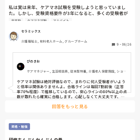
せっかく向上目標がおありなのですから、ぜひ合格して頂きた
いです、、
私は実は来年、ケアマネ試験を受験しようと思っていまし
た。しかし、受験資格要件が3年になると、多くの受験者が
殺到し、高倍率が予想されること。また、カイテク等を通じ
非常勤
ケアマネ試験
アルバイト
て、「ケアマネ試験に合格したら、来て下さい」と声を掛け
ていただいた事業所が3箇所に上り、今年度の受験を決意し
セラミックス
ました。

介護福祉士, 有料老人ホーム, グループホーム
9
・
06/26
しかし、5事業所に依頼した実務経験証明書ですが、現在は3
事業所から送られてくるのみの状態。そこまで多くの事業所
に依頼せざるを得ないのは、カイテク等の単発バイトの勤務
ぴのきお
の場合、365日分の勤務をもって1年という実務経験の換算
ケアマネジャー, 生活相談員, 従来型特養, 介護老人保健施設, ショー
となるからです。このことは、サイトや募集要項には明記さ
トステイ, デイケア・通所リハ, 居宅ケアマネ
れていません。

ケアマネ試験は絶対評価なので、まわりに何人受験者がいよう
と倍率は関係ありませんよ。合格ラインは毎回7割前後（正答
そして、驚いたことにカイテクでリピートしている事業所の
率70%程度）で推移しているので、安心ラインの80%以上の点
退勤時、「実務経験証明書ですが、29枚となります」と言わ
数が取れたら確実に合格します。心配しなくて大丈夫です、頑
張ってください！

れたことでした。それほど、膨大で煩雑な作成となれば容易
回答をもっと見る
に発送はできないでしょう。その事業所は、財団に問い合わ
実務経験証明書ですが、同じ事業所なら何回働いても証明書は
せて判明したとのことでした。

1枚にまとめられますよ。単発だろうが常勤だろうが、証明書
に書くのは「期間内の通算日数」です。過去のシフト履歴（29
募集要項には、実務経験証明書は1事業所に1枚となってお
回分）を1枚に合算して書いて欲しいと、事業所側に伝えてみ
資格・勉強
り、このことからも募集要項に不備・瑕疵があるのは明白で
てはいかがでしょうか？
す。また、専用サイトや募集要項にも実務経験は「常勤、非
研修ちんぷんかんぷんの巻