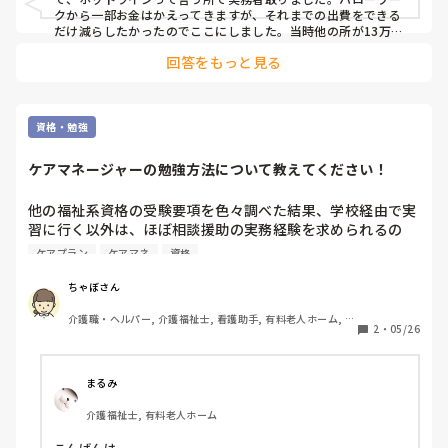
クから一部お金はかえってきますが、それまでの出費をできる
だけ減らしたかったのでここにしました。当時他の所が13万円
くらいでしたがここは9万円でした　ただ場所に関しては商業
回答をもっと見る
会議所の会議室を使う形なので受講生が少なかったら授業はな
いこともありました。
資格・勉強
ケアマネージャーの勉強方法について教えてください！
他の福祉系資格の受験要項を色々調べた結果、学校経由で実
習に行く以外は、ほぼ相談援助の実務経験を求められるの
で、実績を積めるように、ケアマネージャー試験を受けてみ
ケアプラン
ケアマネ
資格
ることにしました。

(１８０時間の実習のために仕事を休ませて貰えそうにない
ちゃぼさん
し)

介護職・ヘルパー, 介護福祉士, 看護助手, 有料老人ホーム, 病
通過儀礼の意味合いの強い介護福祉士の試験と違って、ケア
2
・
05/26
院, 訪問介護, 実務者研修, 小規模多機能型居宅介護
マネージャー試験の内容というのは

勤務後も座学で学んだ知識をフル稼働して業務にあたるのだ
ろうと想像しているのですが…その引き出しが全くない状態
まるみ
からのスタートです。

介護福祉士, 有料老人ホーム
合格後の実務研修だけで、本当に仕事出来るようになるんだ
ろうか…なんて漠然とした不安があります。

こんばんは。
