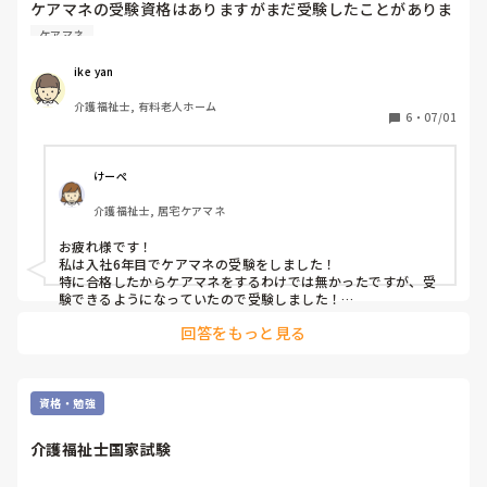
ケアマネの受験資格はありますがまだ受験したことがありま
せん。

ケアマネ
「間に合わなくても、送っていただければと思います。書類
みなさんは入社何年でケアマネを受験しましたか？
審査後に、追加で送っていただきます」とのことだったそう
ike yan
です。

介護福祉士, 有料老人ホーム
6
・
07/01
しかし、6月26日に私が財団に同様の質問をしたときには、
「間に合わなければ、受験はできません。申し込みは、無効
です」と繰り返すのみでした。

けーぺ
これ、全く真逆の回答ではないですか？　私がとくに許し難
介護福祉士, 居宅ケアマネ
いと感じるのは、ひたすら「証明書が用意できなかったら、
受験できません」と回答した職員です。

お疲れ様です！

私は入社6年目でケアマネの受験をしました！

特に合格したからケアマネをするわけでは無かったですが、受
私は後日、財団にたいして、文書か訪問により、財団として
験できるようになっていたので受験しました！

の正式な正しい見解の確認と、一連の職員による問い合わせ
いずれは取りたいとお考えなら早めに受けておくのが良いのか
の回答が、適切であったかどうか、回答を要求したいと考え
回答をもっと見る
と思っております！
ています。
資格・勉強
介護福祉士国家試験