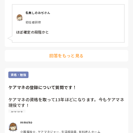
名無しのおぢさん
初任者研修
ほぼ確定の段階かと
回答をもっと見る
資格・勉強
ケアマネの登録について質問です！
ケアマネの資格を取って13年ほどになります。今もケアマネ
現役です！

旦那の転勤についていき、その先々でケアマネをしているの
ケアマネ
ですが、登録地は最初のまま住所変更のみしています。

資格を取ったところと今のお住まいが異なる方、登録地は変
remoko
更していますか？
介護福祉士, ケアマネジャー, 生活相談員, 有料老人ホーム