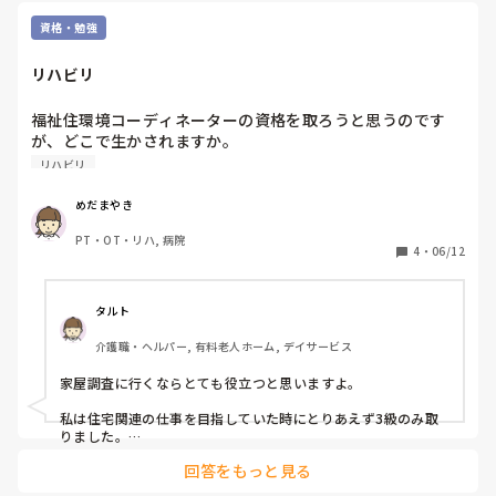
資格・勉強
リハビリ
福祉住環境コーディネーターの資格を取ろうと思うのです
が、どこで生かされますか。

持ってて有利になる場所はありますか。
リハビリ
めだまやき
PT・OT・リハ, 病院
4
・
06/12
タルト
介護職・ヘルパー, 有料老人ホーム, デイサービス
家屋調査に行くならとても役立つと思いますよ。

私は住宅関連の仕事を目指していた時にとりあえず3級のみ取
りました。

可能なら3級と2級のダブル受験か(すべり止めで)、自信があり
回答をもっと見る
そうなら2級のみか(結構難しいようで私の仲間は全員不合格で
したが…)。
