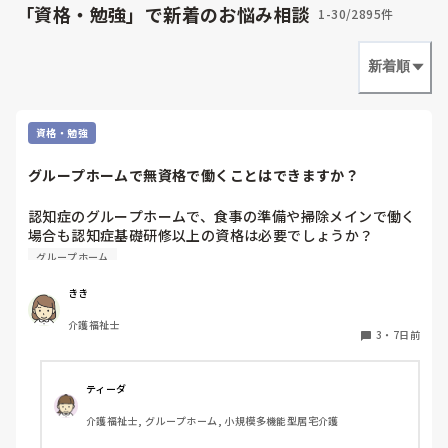
けどとんな資
あと、元美容
「資格・勉強」で新着のお悩み相談
1-30/2895件
許もあります。
雑談すみま
新着順
資格・勉強
グループホームで無資格で働くことはできますか？
認知症のグループホームで、食事の準備や掃除メインで働く
場合も認知症基礎研修以上の資格は必要でしょうか？

無資格でも大丈夫でしょうか？
グループホーム
きき
介護福祉士
3
・
7日前
ティーダ
介護福祉士, グループホーム, 小規模多機能型居宅介護