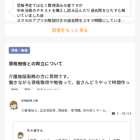
受験予定ではなく取得済みの者ですが

中央法規のテキストを購入し読み込んだり過去問をひたすら解
いていました📘

スマホのアプリの解説付きの過去問をスキマ時間にしていまし
た📱

回答をもっと見る
参考になりますでしょうか？
資格・勉強
資格勉強との両立について
介護施設勤務の方に質問です。

働きながら資格取得や勉強って、皆さんどうやって時間作っ
ていますか？

勉強
資格
モチベーション
モチベーション維持のコツなどあれば知りたいです。

仕事終わりだと疲れてしまって、なかなか継続できませ
simple.cw
ん…。
介護福祉士, 生活相談員, 施設長・管理職, 有料老人ホーム, デ
2
・
05/24
イサービス, 病院
ちゃぼさん