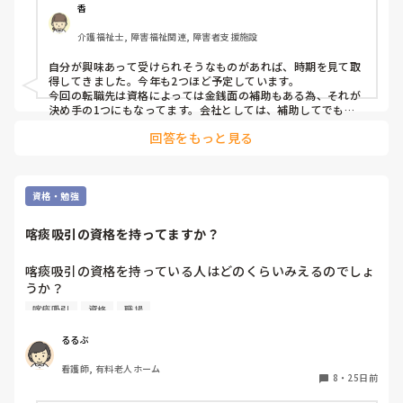
香
介護福祉士, 障害福祉関連, 障害者支援施設
自分が興味あって受けられそうなものがあれば、時期を見て取
得してきました。今年も2つほど予定しています。

今回の転職先は資格によっては金銭面の補助もある為、それが
決め手の1つにもなってます。会社としては、補助してでも取
ってもらい長く働いて欲しいとの意向。もちろん、資格手当も
回答をもっと見る
あります。
資格・勉強
喀痰吸引の資格を持ってますか？
喀痰吸引の資格を持っている人はどのくらいみえるのでしょ
うか？

すでに喀痰吸引資格をお持ちの方は、どこまで(鼻腔のみや
喀痰吸引
資格
職場
気切までなど)資格を取っているのか、ぜひ教えてくださ
い。

るるぶ
また今後、資格取得をされる予定のある人は、職場からの支
看護師, 有料老人ホーム
援や補助があって、資格を取る必要があるからなのかもぜひ
8
・
25日前
教えてください！