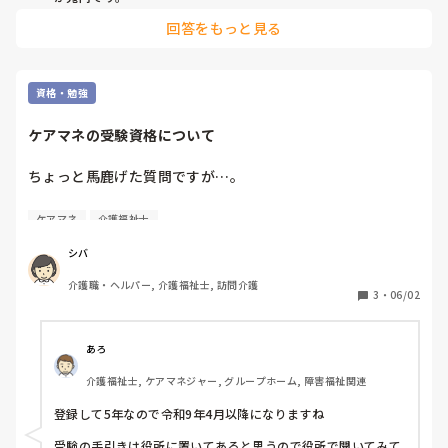
回答をもっと見る
資格・勉強
ケアマネの受験資格について
ちょっと馬鹿げた質問ですが…。

令和3年度の介護福祉士試験に合格したのですが、令和8年度
ケアマネ
介護福祉士
のケアマネ試験は受けられますか？

シバ
今年受験のつもりだったのですが、登録日が令和4年4月にな
介護職・ヘルパー, 介護福祉士, 訪問介護
っており、来年？と不安になりました。
3
・
06/02
あろ
介護福祉士, ケアマネジャー, グループホーム, 障害福祉関連
登録して5年なので令和9年4月以降になりますね

受験の手引きは役所に置いてあると思うので役所で聞いてみて