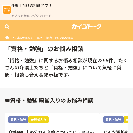
介護士
だけの相談アプリ
アプリを無料でダウンロード！
お悩み相談
「資格・勉強」のお悩み相談
「
資格・勉強
」のお悩み相談
「
資格・勉強
」に関するお悩み相談が現在
2895
件。たく
さんの
介護士
たちと「
資格・勉強
」について気軽に質
問・相談し合える掲示板です。
👑資格・勉強 殿堂入りのお悩み相談
資格・勉強
👑殿堂入り
資格・勉強
👑
介護福祉士の分野別合格についてどう思いま
どんな資格を