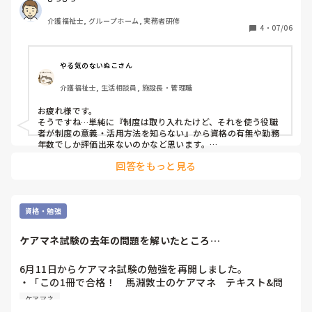
介護福祉士, グループホーム, 実務者研修
4
・
07/06
やる気のないぬこさん
介護福祉士, 生活相談員, 施設長・管理職
お疲れ様です。

そうですね…単純に『制度は取り入れたけど、それを使う役職
者が制度の意義・活用方法を知らない』から資格の有無や勤務
年数でしか評価出来ないのかなど思います。

本来なら『勤続年数などに囚われずに、基本業務への取り組み
回答をもっと見る
の他にどのようなプラスアルファに取り組んで結果を出した
か』を評価することを学ぶべきですが。

介護業界って『便利そうなものや先端なものを取り入れたら急
にレベルアップしたつもりになる』風習があるからでしょう
ね。

資格・勉強
昨日までスマホもパソコンも触ったことがないのに、最新のパ
ソコンを渡されただけで使い方も学んでないのに『これで私も
ケアマネ試験の去年の問題を解いたところ…
プログラマーの仲間入りだ！』って言ってるような状態です
ね。
6月11日からケアマネ試験の勉強を再開しました。

・「この1冊で合格！　馬淵敦士のケアマネ　テキスト&問
題集」（株式会社KADOKAWA）のテキスト本文

ケアマネ
・「2024  ケアマネジャー試験　ポイントまる覚えドリル」