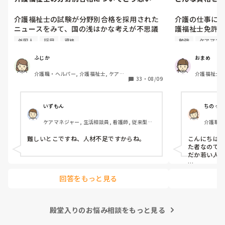
すか？
介護福祉士の試験が分野別合格を採用された
介護の仕事に就
ニュースをみて、国の浅はかな考えが不思議
護福祉士免許は
でなりません。

職場では次の
外国人
採用
資格
勉強
ケアマネ
利用は、外国人の合格率の引き上げと、介護
れます。なん
福祉士の人材確保のためといいますが…

たが、自分に
ふじか
おまめ
根本的に介護へ転職しようと思う方が少なく
んでいます。

介護職・ヘルパー, 介護福祉士, ケアマ
介護福祉士
なってきているのに、高齢者は増加傾向で
33
・
08/09
ネジャー, グループホーム, 訪問介護
す。

ユマニチュー
年々、介護福祉士の試験が容易になり、資格
興味があります
意義がなくなってきており、何だか悲しくな
これから1年間
いずもん
ちのっち
ってきます。

たいなと考えて
ケアマネジャー, 生活相談員, 看護師, 従来型特
介護職・
介護福祉士を軽んじられそうで悲しいです。
養, ユニット型特養, 社会福祉士
皆さんは、分野別合格についてどう思われま
皆さんはどんな
難しいとこですね、人材不足ですからね。
こんにちは
すか？
また介護福祉
た者なので
を試みていら
だか若い人は
すか？

まぁ「介護
回答をもっと見る
ますが、介
追記:

したいかって
介護福祉士取得
鼻腔内・口腔内
私はテレビ
殿堂入りのお悩み相談をもっと見る
胃瘻・腸ろうの
らか「遺品整
す。
