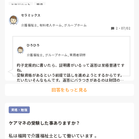
かし、この間の財団の対応がひど過ぎると感じました。　　

ヒヤリハット
職員
①カイテクを介して勤務した実務経験証明書作成の説明が、
セラミックス
受験要項に記載されておらず、問い合わせても職員でバラバ
介護福祉士, 有料老人ホーム, グループホーム
ラな回答

2
・
07/02
→この結果、カイテクを介して実務経験証明書を作成依頼し
ていた事業所からは、三者三様の異なる記入の仕方で証明書
ひろひろ
が出来上がってしまった。A事業所が財団に問い合わせた
介護福祉士, グループホーム, 実務者研修
ら、1枚の用紙に1ヵ月分且つその月の何日に勤務したか記載
せよ。B事業所が財団に確認した、証明書1枚と別紙（同一
杓子定規的に書いたら、証明書がいるって返答は至極普通です
期間・複数勤務）の様式の計2枚を提出せよ。問い合わせを
ね。

しなかったC事業所は証明書に通算勤務日数を記入して1枚
受験資格があるという前提で話しを進めようとするからです。
で作成。

だいたいそんなもんです。返答にバラつきがあるのは財団の課
題でしょう。
回答をもっと見る
受験要項を見ても、財団職員に問い合わせても、正しい実務
経験証明書の記入が不明な状態。

②実務経験証明書が30日までに間に合わなかったら、受験申
資格・勉強
し込みは無効か？

ケアマネの受験した事ありますか？
B事業所が何らかの事故で郵送物が30日迄に、受験申し込み
者に届かなかった場合、受験できないのかと財団に問い合わ
私は福岡で介護福祉士として働いています 。

せしました。その回答は…
