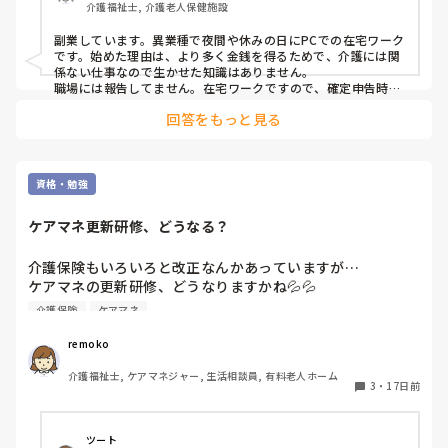
介護福祉士, 介護老人保健施設
副業しています。異業種で夜間や休みの日にPCでの在宅ワーク
です。始めた理由は、より多く金銭を得るためで、介護には関
係ない仕事なので生かせた知識はありません。

職場には報告してません。在宅ワークですので、確定申告時に
税金は自分で納めるように手続きすれば会社にはバレないと思
回答をもっと見る
います。←たぶん。保証はしません。
資格・勉強
ケアマネ更新研修、どうなる？
介護保険もいろいろと改正なんかあっていますが…

ケアマネの更新研修、どうなりますかね💦💦

来年以降なくなるみたいに決まったようですが、実際どうな
介護保険
ケアマネ
んだろう？私は来年更新研修の予定ですが、どうなるかヒヤ
ヒヤしてます。（←更新研修の時間が長く、保育園や学童ど
remoko
うしよう、当日子どもが風邪で休んだらどうしようとかいろ
介護福祉士, ケアマネジャー, 生活相談員, 有料老人ホーム
いろ悩みあります。）

3
・
17日前
皆さん、どう思いますか？
ツート