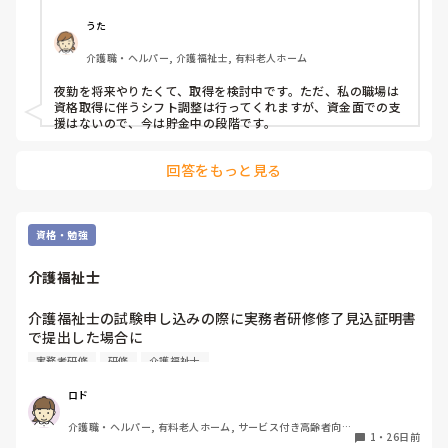
うた
介護職・ヘルパー, 介護福祉士, 有料老人ホーム
夜勤を将来やりたくて、取得を検討中です。ただ、私の職場は
資格取得に伴うシフト調整は行ってくれますが、資金面での支
援はないので、今は貯金中の段階です。
回答をもっと見る
資格・勉強
介護福祉士
介護福祉士の試験申し込みの際に実務者研修修了見込証明書
で提出した場合に

実務者研修修了証はどのタイミングで提出するのですか？

実務者研修
研修
介護福祉士
わかる方いましたら教えてください🙏
ロド
介護職・ヘルパー, 有料老人ホーム, サービス付き高齢者向け
1
・
26日前
住宅, デイサービス, 訪問介護, 初任者研修