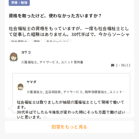
もちろん、事業所やヘルパーにも「やんなさいよ」みたいな感
資格・勉強
じでしょうね。それでいて「入ってくれる事業所がいない、入
ってくれるだけありがたい」とか言ってるみたいですけど。

資格を取ったけど、使わなかった方いますか？
ケアマネになると強気、よりどりみどり、

そんなイメージです。

社会福祉士の資格をもっていますが、一度も社会福祉士とし
て従事した経験はありません。30代半ばで、今からソーシャ
ナース上がりのケアマネは強気ですよね。介護がわからないよ
ルワーカーになろうかとも少しよぎりますが、意欲がなく
社会福祉士
資格
モチベーション
うな医療用語使ったりして。はぁ？って思います。

「まあいいや」状態です。

このまま社会福祉士の資格は宝の持ち腐れとなり、働く人生
偏見ならすみません
ヨウコ
を終えるのかなぁと思っています。

介護福祉士, デイサービス, ユニット型特養
私のように、資格を取ったけど使わなかった方はいますか？
2
・
06/12
後悔はありませんか？
ヤマダ
介護福祉士, 生活相談員, デイサービス, 精神保健福祉士, ユニット型
特養, 障害者支援施設, 社会福祉士
社会福祉士は取りましたが結局介護福祉士として現場で働いて
ます。

30代半ばでしたら今後気が変わった時にそっち方面で働けばい
いと思います。

40、50代から社会福祉士系で働く人は多いと思います。
回答をもっと見る