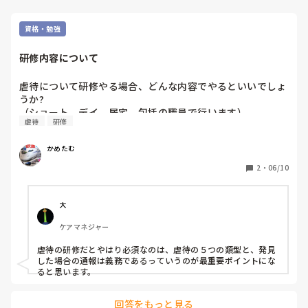
私は異業種から介護業界に入りましたが、この資格を取ってい
たおかげで、面接の時に福祉にからめて自己アピールもできま
資格・勉強
したよ。

研修内容について
めだまやきさんが転職する際にも役立つと思いますよ。

福祉用具や建築、住宅関連など。

特に建築会社や家電企業で福祉施設(サ高住)を経営していると
虐待について研修やる場合、どんな内容でやるといいでしょ
ころもありますよ。
うか?

（ショート、デイ、居宅、包括の職員で行います）
虐待
研修
かめたむ
2
・
06/10
大
ケアマネジャー
虐待の研修だとやはり必須なのは、虐待の５つの類型と、発見
した場合の通報は義務であるっていうのが最重要ポイントにな
ると思います。
回答をもっと見る