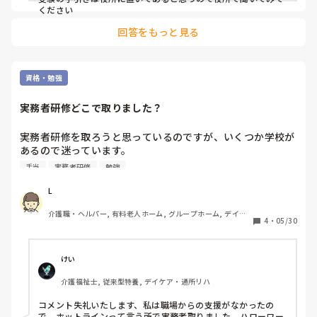
ください
回答をもっと見る
資格・勉強
実務者研修どこで取りました？
実務者研修を取ろうと思っているのですが、いくつか学校が
あるので迷っています。

手当
実務者研修
勉強
皆さんはどこで修得されましたか？

またその学校はどうでしたか？

L
介護職・ヘルパー, 有料老人ホーム, グループホーム, デイサ
教えていただけると嬉しいです(*´-`)
4
・
05/30
ービス
けい
介護福祉士, 従来型特養, デイケア・通所リハ
コメント失礼いたします、私は職場からの支援がなかったの
で、ホットラインって言う所で実務者取りました。ハローワー