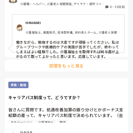
介護職・ヘルパー, 介護老人保健施設, デイケア・通所リハ, 
6
・
30日前
初任者研修
HIMAWARI
介護福祉士, 看護助手, 従来型特養, 有料老人ホーム, 介護老人保健施
設, サービス付き高齢者向け住宅, ショートステイ, デイサービス, 病
院, 初任者研修, 実務者研修, ユニット型特養, 小規模多機能型居宅介
働きながら、勉強するのは大変ですが頑張ってください。私は
護
グループワークや医療的ケアの実践が苦手でしたが、終わって
しまえばよい経験でした。介護福祉士を取得すれば給与面が上
がるので取ってよかったと思います。応援しています。
回答をもっと見る
資格・勉強
キャリアパス制度って、どうですか？
皆さんに質問です。処遇改善加算の振り分けとかボーナス支
給額の差って、キャリアパス制度で決められています。（会
社からのお知らせでは）実際には資格持ちで勤務年数で決ま
モチベーション
介護福祉士
職場
っているようにしか感じません。

みなさんの施設では、いかがですか？
ひろひろ