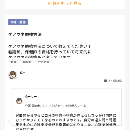
回答をもっと見る
私は、相談員なので、営業に関するビジネスマナーとか、資格
取りに行きましたよ。
資格・勉強
ケアマネ勉強方法
ケアマネ勉強方法について教えてください！

看護師、保健師の資格を持っていて将来的に

ケアマネの資格もと考えています。

勉強
看護師
ケアマネ
独学の予定ですが、おすすめの勉強を教えてください
ぬー
2
・
06/08
るーしー
介護福祉士, ケアマネジャー, 有料老人ホーム
過去問からやると自分の得意不得意が見えるしひっかけ問題に
ひっかかりにくくなるのでおすすめです。自分は過去問と問題
集を中心に介護支援分野を徹底的にやりました。介護支援分野
が鬼門です。