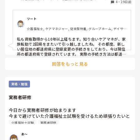
4
・
29日前
ツート
介護福祉士, ケアマネジャー, 従来型特養, グループホーム, デイサー
ビス
私も資格取得から10年以上経ちます。知り合いケアマネが、家
族転勤で2回県をまたいで引っ越しましたね。 その都度、新し
い居住地の都道府県に登録変更の手続きをしており、今は現住
所の都道府県で登録されています。 実際の手続き方法は都道府
県ごとに少し違うので、私はいつも役所の介護保険担当窓口に
回答をもっと見る
電話してと伝えました。必要書類や送り先を確認してから手続
きをとも伝えてました。ご存知の通り、変更し忘れてもすぐ資
格が無効になるわけではないようですが、更新のお知らせなど
大事な書類が届かなくなると困るので、引っ越しのたびに変更
するようにと…　 お住まいの都道府県の介護支援専門員の担当
資格・勉強
課に相談すると、変更届の書き方や必要書類を教えてもらえま
すよ。
実務者研修
今日から実務者研修が始まります

今まで避けていた介護福祉士試験を受けるため頑張りたいと
おもいます
介護福祉士試験
実務者研修
あ～