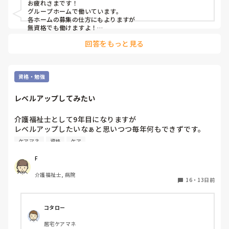
お疲れさまです！

グループホームで働いています。

各ホームの募集の仕方にもよりますが

無資格でも働けますよ！

回答をもっと見る
認知症に関してはもしかしたら

施設内での研修はあるかも？

ただ、グループホームは利用者様がMAX9名で、その中に介助
出来る職員がいて基本はは全ての業務をこなすので

資格・勉強
私のところでは1日に早、日、遅、夜の4人がいれば対応出来て
います。

レベルアップしてみたい
（本当に人がいない時ですが…最悪早番以外いなくても、それ
以外が残業する事で対応出来ています。）

介護福祉士として9年目になりますが

なのでそういう人が足りていない施設にとっては貴重な存在に
レベルアップしたいなぁと思いつつ毎年何もできずです。

なるし、直接介助しなくても現場で利用者様と会話はするの
ケアマネも考えていますが、何か良さそうな

ケアマネ
資格
ケア
で、ご自身にも良い経験になると思います。

資格とかありませんか？
そこから興味があればですが、資格取得支援が受けられる可能
F
性もありますし(^^)

介護福祉士, 病院
16
・
13日前
コタロー
居宅ケアマネ