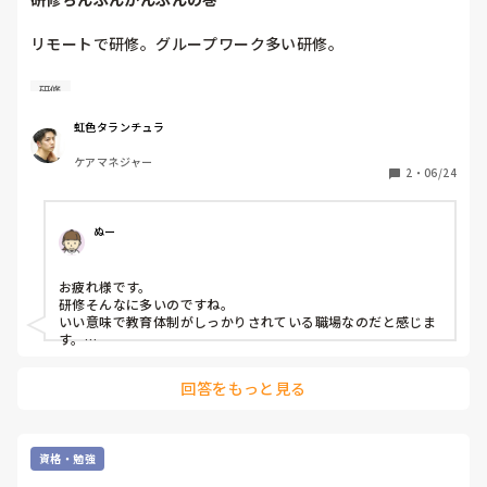
常勤、パート等の勤務形態を問いません」と明記されていま
す。であるならば、単発バイトでも同等の受験が認められる
リモートで研修。グループワーク多い研修。

べきではないでしょうか？

わかってる前提で話が進んでいくから

研修
介護支援専門員には、公正・中立を求めていますが、東京都
福祉保健財団には、公正さも中立性もありません。理念に
すごく劣等感を感じる(･･;)

虹色タランチュラ
「保健・医療・福祉のサポート（情報提供）」を掲げていま
すが、足を引っ張ることしかしていません。合格後の実務者
ケアマネジャー
すごく高度なことを

2
・
06/24
研修の申し込みまでの短さ、6月に予定されていた介護支援
研修でやってて、

専門員実務研修の延期等。この組織に試験を実施する資格な
聞くだけで精一杯です(-｡-;
んてないと思います。

ぬー
神奈川県では、メールでの問い合わせにも応じてますが、東
京都では電話のみ。今日、電話でこの件について話をしまし
お疲れ様です。

たが、全く納得できる説明はなく、揉めました。29日までに
研修そんなに多いのですね。

事業所から証明書が送られてこなかった場合、再度、電話を
いい意味で教育体制がしっかりされている職場なのだと感じま
す。

することになっています。
グループワーク研修わたしも苦手です。

とにかくたくさんみなさんから吸収翔と切り替えるしかありま
回答をもっと見る
せん。

頑張ってください
資格・勉強