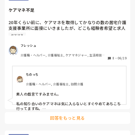
ケアマネ不足
20年くらい前に、ケアマネを取得してかなりの数の居宅介護
支援事業所に面接にいきましたが、どこも経験者希望と求人
などにあり、なかなか採用が難しく、ケアマネ資格はある
ケアマネ
が、働けるとこが無いて感じでした。

フレッシュ
未経験でも、介護福祉士あがりのケアマネは。。と言われ断
介護職・ヘルパー, 介護福祉士, ケアマネジャー, 生活相談員, 
られたり、基本資格医療系のケアマネ希望とかありました。

8
・
06/19
介護事務, 社会福祉士
今のケアマネ不足は、当時のこのような、当時のことが影響
し、ケアマネ高齢化の原因かなとも思います。

ちのっち
介護職・ヘルパー, 介護福祉士, 訪問介護
まあ、一番は、待遇、給与面が介護職と逆転したことかもし
れませんが。。

素人の戯言ですみません。

私の知り合いのケアマネは気に入らないとすぐやめてあちこち
今は、ケアマネ不足と求人があり、未経験でも募集、採用は
行ってますね。

あります。

回答をもっと見る
給料や周りとうまくいかないとすぐやめて

皆さんどのように思いますか？
「働くところはいくらでもあるのよ」みたいな強気です。
