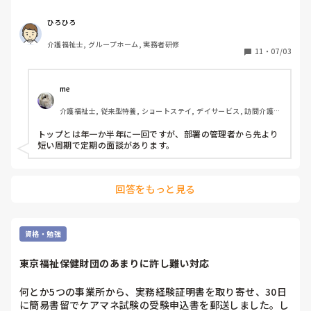
もいいですのでよろしくお願いします。
ひろひろ
介護福祉士, グループホーム, 実務者研修
11
・
07/03
me 
介護福祉士, 従来型特養, ショートステイ, デイサービス, 訪問介護, 
ユニット型特養
トップとは年一か半年に一回ですが、部署の管理者から先より
短い周期で定期の面談があります。
回答をもっと見る
資格・勉強
東京福祉保健財団のあまりに許し難い対応
何とか5つの事業所から、実務経験証明書を取り寄せ、30日
に簡易書留でケアマネ試験の受験申込書を郵送しました。し