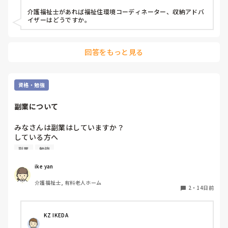
介護福祉士があれば福祉住環境コーディネーター、収納アドバ
イザーはどうですか。
回答をもっと見る
資格・勉強
副業について
みなさんは副業はしていますか？

している方へ

なぜ副業しようと思いましたか？

副業
勉強
福祉ですか異業種ですか？

職場のには報告していますか？

ike yan
得て行かせた知識はありますか？

介護福祉士, 有料老人ホーム
可能な範囲で教えてください。
2
・
14日前
KZ IKEDA 