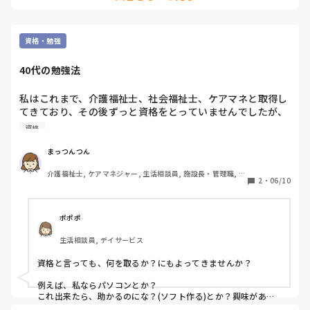
資格・勉強
40代の勉強法
私はこれまで、介護福祉士、社会福祉士、ケアマネと取得し
てきており、その後ずっと資格をとっていませんでしたが、
新たにまた資格の勉強を始めようと動き出しました。

資格
ただ若い時とは違い、なかなか頭に入らない、モチベーショ
ンが上がらない、勉強に集中できません。

まっつんつん
何かいい方法はないでしょうか？
介護福祉士, ケアマネジャー, 生活相談員, 施設長・管理職, 従
2
・
06/10
来型特養, 有料老人ホーム, ショートステイ
ポポポ
生活相談員, デイサービス
資格と言っても、何を取るか？にもよってきませんか？

例えば、私ならパソコンとか？　

これ出来たら、助かるのにな？(ソフト作る)とか？興味があっ
て実践的な事が、やはりモチベーションにも繋がりますよね。
