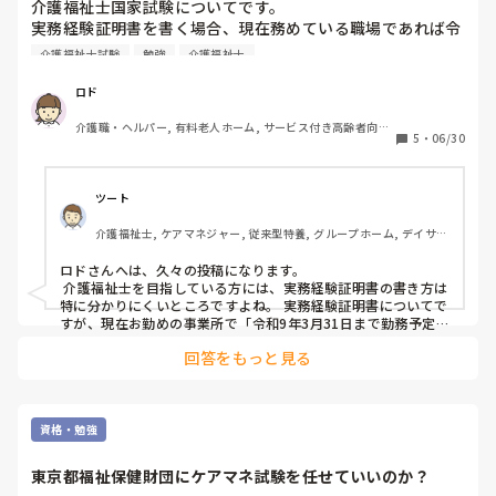
介護福祉士国家試験についてです。

実務経験証明書を書く場合、現在務めている職場であれば令
和9年3月31日までの見込みを書いても良いのでしょうか？

介護福祉士試験
勉強
介護福祉士
また皆様どのような勉強を行ったのか教えて頂きたいです。
ロド
介護職・ヘルパー, 有料老人ホーム, サービス付き高齢者向け
5
・
06/30
住宅, デイサービス, 訪問介護, 初任者研修
ツート
介護福祉士, ケアマネジャー, 従来型特養, グループホーム, デイサー
ビス
ロドさんへは、久々の投稿になります。

 介護福祉士を目指している方には、実務経験証明書の書き方は
特に分かりにくいところですよね。 実務経験証明書についてで
すが、現在お勤めの事業所で「令和9年3月31日まで勤務予定」
という見込みで記入してもらう形で大丈夫ですよ。 介護福祉士
回答をもっと見る
国家試験では、「受験する年度の3月31日までに必要な実務年
数を満たす見込みがあるか」がポイントになるので、実務経験
証明書にもその期間までの見込みを書いてもらうことになって
います。 ただし、事業所ごとに書き方のルールがある場合もあ
るので、最終的には事業所の担当者さんか、受験案内を確認し
資格・勉強
てもらうと安心です。 勉強方法については、テキストと過去問
を一冊ずつ決めて、過去問を何回も解き直す勉強法ですね。ち
東京都福祉保健財団にケアマネ試験を任せていいのか？
なみに、ケアマネも全く同じ方法でやりましたよ、、
