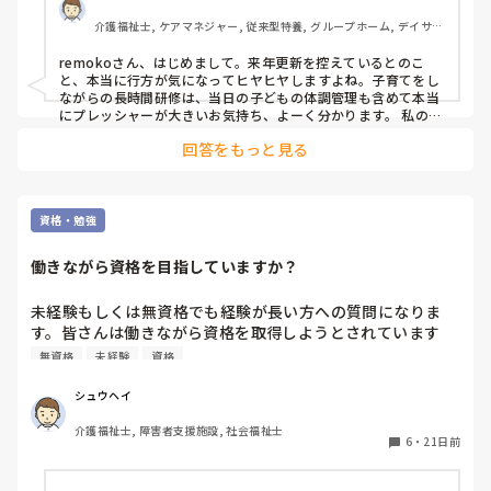
介護福祉士, ケアマネジャー, 従来型特養, グループホーム, デイサー
ビス
remokoさん、はじめまして。来年更新を控えているとのこ
と、本当に行方が気になってヒヤヒヤしますよね。子育てをし
ながらの長時間研修は、当日の子どもの体調管理も含めて本当
にプレッシャーが大きいお気持ち、よーく分かります。 私の同
僚にも、今年まさに更新研修を受ける人がいるのですが、「来
回答をもっと見る
年から不要になるかもしれないのに、なぜ今こんなにお金と時
間をかけなきゃいけないんだ…」と、やりきれない気持ちを抱
えています。 私も気になって県の窓口に直接尋ねてみたのです
が、「国からの詳細な指針がまだ来ていないので、代替研修な
どの詳細は決まっていない」とのことでした。失効している人
資格・勉強
の復活手続きなども含めて、まだ現場の窓口も国からの続報を
待っている状態のようです。 せっかくの制度見直しですから、
働きながら資格を目指していますか？
remokoさんのような子育て世代のケアマネさんが、不安なく
安心して働き続けられるような詳細が決まってほしいですね。
早くすっきりした情報が出てくることを祈るばかりです…！
未経験もしくは無資格でも経験が長い方への質問になりま
す。皆さんは働きながら資格を取得しようとされています
か？その場合、理由や会社の制度を教えてください。
無資格
未経験
資格
シュウヘイ
介護福祉士, 障害者支援施設, 社会福祉士
6
・
21日前