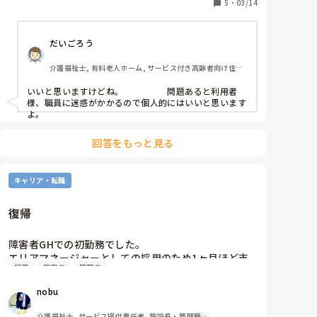
5
・
03/14
だいごろう
介護福祉士, 有料老人ホーム, サービス付き高齢者向け住宅, 
デイサービス, ユニット型特養
いいと思いますけどね。　　　　　問題あると利用者
様、職員に迷惑がかかるので個人的にはいいと思います
よ。
回答をもっと見る
キャリア・転職
復帰
障害者GHでの初勤務でした。

エリアマネージャーとしての採用のため1ヶ月ほど支
採用
障害者
管理者
援に触れながら管理者業務を教わり1ヶ月半後に自担
当エリアで一人立ちとのこと。

nobu
統括マネージャーである上司目線での現状の問題点を
介護福祉士, サービス提供責任者, 施設長・管理職, 