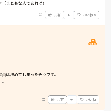
共有
いいね 4
質問主
員は辞めてしまったそうです。

。

共有
いいね