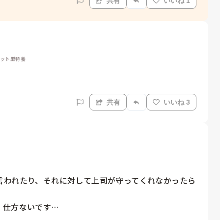
共有
いいね 1
ニット型特養
共有
いいね 3
言われたり、それに対して上司が守ってくれなかったら