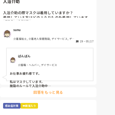
入浴介助
入浴介助の際マスクは着用していますか？

着用している方はどのようなものを着用しています
マスク
入浴介助
か？

sunu
窓のない浴室で換気扇をつけてもサウナ状態でしんど
いです😓アドバイスください！
介護福祉士, 介護老人保健施設, デイサービス, デイ
29
・
05/27
ケア・通所リハ
ばんばん
介護職・ヘルパー, デイサービス
お仕事お疲れ様です。

私はマスクしています。

施設のルールで入浴介助中

息苦しい時は外してもよいと

回答をもっと見る
なっていますが、

なんとなく水飛沫とか飛んでくるのが嫌で

マスクしています。

感染症対策
👑殿堂入り
使い捨てのマスクなので

参考にならないかもですが、、、

その中でも冷感マスクを使用しています。
