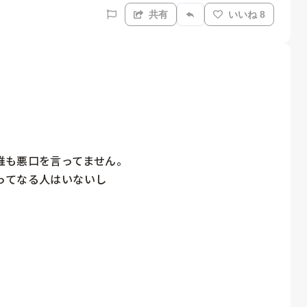
共有
いいね 8
も悪口を言ってません。

てなる人はいないし
