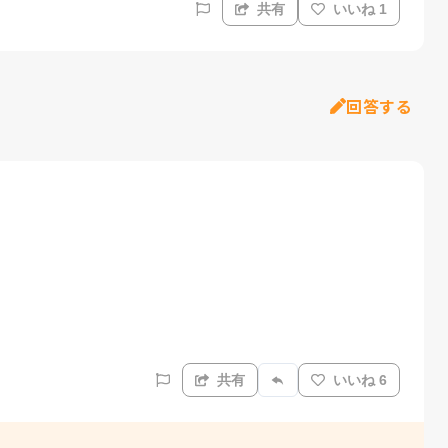
共有
いいね 1
回答する


共有
いいね 6