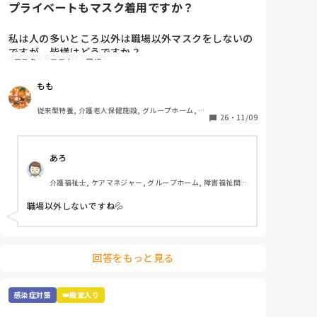
プライベートもマスク着用ですか？
気持ち少し暑さがマシな気がします。
私は人の多いところ以外は職場以外マスクをしないの
ですが、皆様はどうですか？

マスク
コロナ
職場
職場が近いと人の目も気になるところですが、マスク
の息苦しさが苦手で💦コロナにもなったこともないの
もも
で、余計とりたいんですよね、、
従来型特養, 介護老人保健施設, グループホーム, 初
26
・
11/09
任者研修
あろ
介護福祉士, ケアマネジャー, グループホーム, 障害福祉関
連
職場以外しないですね💦
回答をもっと見る
感染症対策
👑殿堂入り