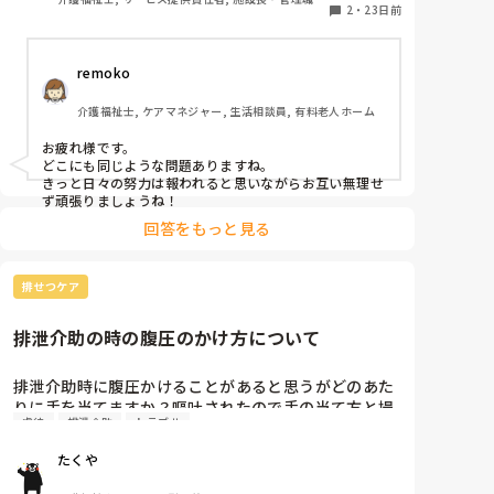
聞くと

2
・
23日前
訪問介護, 障害福祉関連
お局様の新人いびり、癖強職員の独断支援などな
ど、、

remoko
まあどこの施設でも同じような問題に頭を悩ませてる
んだなあ

介護福祉士, ケアマネジャー, 生活相談員, 有料老人ホーム
昨日より今日、今日より明日。

お疲れ様です。

少しでも良くなってたらまずはそれでよし。

どこにも同じような問題ありますね。

きっと日々の努力は報われると思いながらお互い無理せ
ず頑張りましょうね！
回答をもっと見る
排せつケア
排泄介助の時の腹圧のかけ方について
排泄介助時に腹圧かけることがあると思うがどのあた
りに手を当てますか？嘔吐されたので手の当て方と場
虐待
排泄介助
トラブル
所が悪かったのかと反省していますが虐待ではないか
と問題になってしまいました
たくや