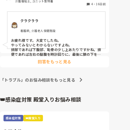
介護福祉士, ユニット型特養
4
・
16日前
クラクララ
看護師, 介護老人保健施設
お疲れ様です。大変でしたね。

やってみないとわからないですよね。

排尿であれば下腹部、恥骨の少し上あたりですかね。排
便であれば左右の脇腹を時計回りに、最後に臍の下を押
すといいと思います。もし間違えていたとしても手の当
回答をもっと見る
て方の問題だけで吐いたとは限らないと思います。自分
の介助が曖昧であれば施行する前に聞いた方がいいです
ね。
「トラブル」のお悩み相談をもっと見る
👑感染症対策 殿堂入りお悩み相談
感染症対策
👑殿堂入り