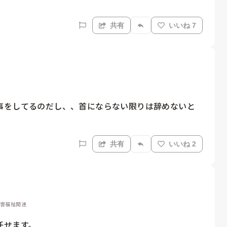
共有
いいね 7
事をしてるのだし、、首にならない限りは辞めないと
共有
いいね 2
障害福祉関連
せます。
