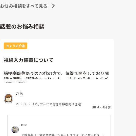
ワクチン接種や治療費の自己負担などきちんと見極めて
お悩み相談をすべて見る
からにしていただきたいですね…💦
話題のお悩み相談
きょうの介護
視線入力装置について
脳梗塞既往ありの70代の方で、気管切開をしており発
語は困難。認知症もあります。こちらの言うことをど
家族
施設
のくらい理解しているかは不明ですが、問いかけに頷
くことはよくあります。息子さんが熱心な方で、施設
さお
の方にもほぼ毎日面会に来られます。この前ケアマネ
の方からお話しを聞いたら、視線入力装置？を導入し
PT・OT・リハ, サービス付き高齢者向け住宅
たいと息子さんがおっしゃっているそうです。そこ
4
・
4日前
で、施設などで実際使われている利用者の方がいらっ
しゃいましたら、どんな感じなのか、どのくらい使い
me 
こなせるものなのかお聞きしたいです。
介護福祉士, 従来型特養, ショートステイ, デイサービス, 訪