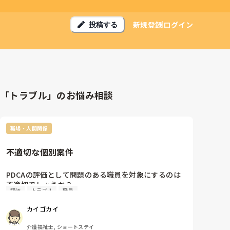
新規登録
ログイン
投稿する
「トラブル」のお悩み相談
職場・人間関係
不適切な個別案件
PDCAの評価として問題のある職員を対象にするのは
不適切でしょうか？

評価
トラブル
職員
カイゴカイ
介護福祉士, ショートステイ