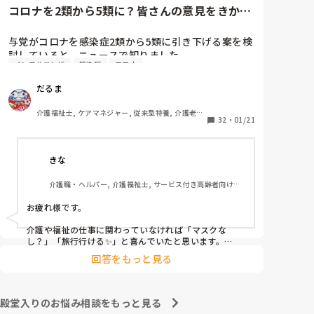
コロナを2類から5類に？皆さんの意見をきかせ
てください。
与党がコロナを感染症2類から5類に引き下げる案を検
討していると、ニュースで知りました。

インフルエンザ
感染症
コロナ
季節性インフルエンザと同じ扱いになるということで
すが、コロナはインフルエンザと違って、感染力が桁
だるま
違いですし、季節を問わず流行しますし、罹患しても
治療薬がないので、今よりも感染対策が緩和されるか
介護福祉士, ケアマネジャー, 従来型特養, 介護老人
もしれないことに不安しかありません。

32
・
01/21
保健施設, ユニット型特養
皆さんは、どうお考えでしょうか？
きな
介護職・ヘルパー, 介護福祉士, サービス付き高齢者向け住
宅, デイサービス, 病院, 訪問介護, 小規模多機能型居宅介護
お疲れ様です。

介護や福祉の仕事に関わっていなければ「マスクな
し？」「旅行行ける✨」と喜んでいたと思います。

回答をもっと見る
しかし、介護職でクラスターや命を落とされる方を目の
当たりにし、感染者が増え人手不足になる現場にいる
と、早まった判断だと感じます。

殿堂入りのお悩み相談をもっと見る
インフルエンザと同等？
