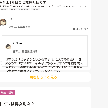
保育士1年目の２歳児担任です

衣服の着脱などの身の回りのことを自分でやりたいと口
着脱
身の回りのこと
新卒
では言うのですが、全くやろうとしない子への援助の仕
方を教えてください

na
おむつ替えのたびに保育士が援助をしようとすると自分
でやりたいと拒否されます。その子のことを見守りつつ
保育士, 公立保育園
他の子の援助をしていますが、一向にズボンを脱ごうと
4
・
05/22
せず1人で遊んでいます。毎回結局最後になり、遊びのス
タートが遅れて欲しいおもちゃが使えなかったと怒って
ちゃん
います。日頃から身の回りのことができた子から好きな
おもちゃを使っていいと伝えています。

保育士, 児童養護施設
どうしたら意欲的に身の回りのことを取り組めるのでし
ょうか。
見守りだけじゃ足りないかもですね。1人でやりたい＝出
来る訳ではないので、その子がちゃんとオムツを履き終え
るまで、目の前で声掛けは必要かもです。他の子も見なが
ら大変かとは思いますが、ふぁいとです。
回答をもっと見る
施設・環境
トイレは男女別々？