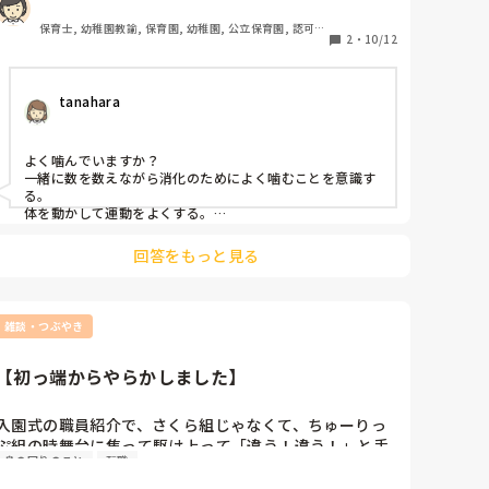
くそまで口にします…

ダメとかなんでいけないのか説明しても「食べたい！」
保育士, 幼稚園教諭, 保育園, 幼稚園, 公立保育園, 認可保
一心で食べています。同じ経験の方いますか？？その都
2
・
10/12
育園
度注意していくしかないのでしょうか、、、
tanahara
よく噛んでいますか？

一緒に数を数えながら消化のためによく噛むことを意識す
る。

体を動かして運動をよくする。

食事の量を制限する

おやつ休みの日のみにするなとどうでしょう？

回答をもっと見る
よく食べることはいいことですが、際限なくあげていると
不満の心配です。
雑談・つぶやき
【初っ端からやらかしました】
入園式の職員紹介で、さくら組じゃなくて、ちゅーりっ
ぷ組の時舞台に焦って駆け上って「違う！違う！」と手
身の回りのこと
転職
招きされて、本番で「私、この通りアホです」と自己紹
介してしまって、直後(入園式中に)に園長先生に呼ばれ