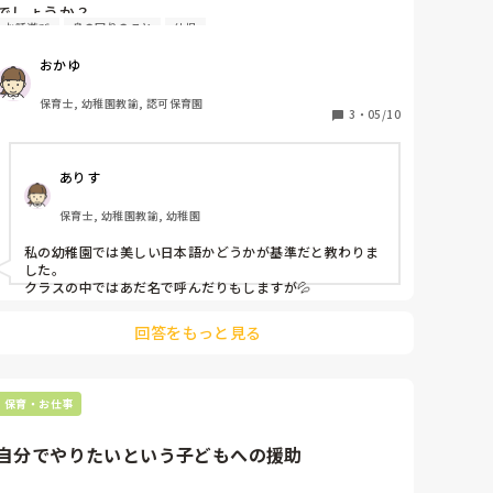
でしょうか？

お話遊び
身の回りのこと
幼児
おかゆ
保育士, 幼稚園教諭, 認可保育園
3
・
05/10
ありす
保育士, 幼稚園教諭, 幼稚園
私の幼稚園では美しい日本語かどうかが基準だと教わりま
した。

クラスの中ではあだ名で呼んだりもしますが💦
回答をもっと見る
保育・お仕事
自分でやりたいという子どもへの援助