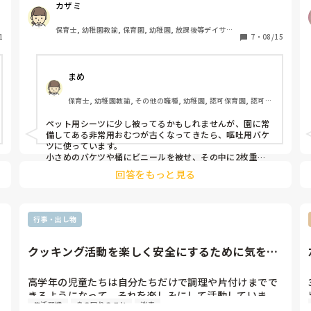
カザミ
雑巾代わりに利用していています。

さっと水分がなくなり後始末も簡単で便利に使っていま
保育士, 幼稚園教諭, 保育園, 幼稚園, 放課後等デイサー
1
す。

7
・
08/15
ビス
他にこれを　こういうふうに使うと便利だよって品物あ
まめ
ったら教えてください。
保育士, 幼稚園教諭, その他の職種, 幼稚園, 認可保育園, 認可外
保育園, 病院内保育, その他の職場
ペット用シーツに少し被ってるかもしれませんが、園に常
備してある非常用おむつが古くなってきたら、嘔吐用バケ
ツに使っています。

小さめのバケツや桶にビニールを被せ、その中に2枚重ね
たおむつを入れて吐物を吸収出来るようにしています。

回答をもっと見る
2枚重ねるのは足の穴から漏れないようにするためです。

片付ける時はビニールを縛っておしまいなので、楽です
し、吸い取ってくれるので感染予防にも良いです！
行事・出し物
クッキング活動を楽しく安全にするために気をつ
けることはありますか？
高学年の児童たちは自分たちだけで調理や片付けまでで
きるようになって、それを楽しみにして活動していま
生活習慣
身の回りのこと
消毒
す。
