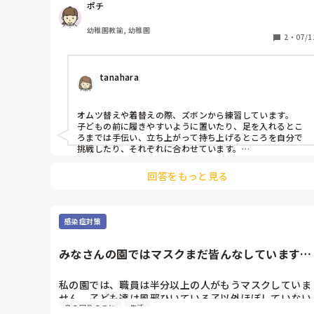
ポチ
・シャツやズボンを着る、履く(脱ぐ)

幼稚園教諭, 幼稚園
もちろん月齢や個人差もあると思いますが、どのくらい
2
・
07/1
の時期から子ども達が自分でも挑戦できるように働きか
けてますか？

tanahara
またチャレンジの仕方、補助の仕方で良い方法があれば
教えて欲しいです🙇‍♀️✨
オムツ替えや着替えの際、ズボンから練習しています。

子どもの前に履きやすいように置いたり、足を入れるとこ
ろまでは手伝い、立ち上がって持ち上げるところを自分で
挑戦したり、それぞれに合わせています。

今一歳児クラスで、２歳の誕生日を迎えた子もいるので最
近やるようにしています。
回答をもっと見る
感染症対策
みなさんの園ではマスクまだ皆んなしています
か？
私の園では、職員は半分以上の人がもうマスクしていま
せん。子ども達は風邪ひいている子以外ほぼしていない
身の回りのこと
生活
です。保護者は半々ぐらいです。
