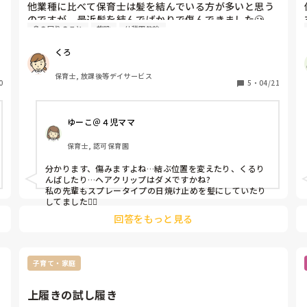
他業種に比べて保育士は髪を結んでいる方が多いと思う
のですが、最近髪を結んでばかりで傷んできました🥲

身の回りのこと
施設
幼稚園教諭
皆さんヘアケアには力を入れていますか？

髪を結んでいても傷まない方法やグッズがあったら教え
くろ
てください！
保育士, 放課後等デイサービス
0
5
・
04/21
ゆーこ＠４児ママ
保育士, 認可保育園
分かります、傷みますよね…結ぶ位置を変えたり、くるり
んぱしたり…ヘアクリップはダメですかね?

私の先輩もスプレータイプの日焼け止めを髪にしていたり
してました😵‍💫
回答をもっと見る
子育て・家庭
上履きの試し履き