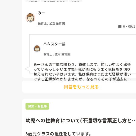
お当番
身の回りのこと
4歳児
り、気持ちが不安定なのか片付けなど場面の切り替えの
時など脱力して何もしないことが多いです。

みー
今日はわりと機嫌よく過ごしていたようで、お当番など
もこなしていました。

保育士, 公立保育園
私がフリーとして担任の代わりに給食の時間はいってい
6
・
09/1
て、給食を食べ終わった子から絵本を見ているのです
が、その子も絵本を見ていました。

ハムスター🐹
ごちそうさまのご挨拶をお願いすると、お当番のその子
は絵本に夢中。「絵本もってきていいよ」など何回か声
保育士, 認可保育園
をかけるも知らん顔なので、他の子が当番やる！と言っ
てくれその子にお願いしました。するとそれは嫌だった
みーさんの丁寧な関わり、尊敬します。忙しい中よく頑張
ようで、「どいて！」とその子を押しました。そこで私
っていらっしゃいますね✨我が園にもうまく気持ちを切り
が「それは違うよね」と言うと、そのまま拗ねてしま
替えられない子はいます。私は保育はまだまだ経験が浅い
い、テーブルの下に潜り込んでしまいました。そのあと
ですし正解がわかりませんが、なるべくその子が過去に上
手に出来ていたことを褒めつつ、今やって欲しいことをや
1対1で「絵本みたかったね」「おとうばん声かけたけど
回答をもっと見る
ってもらう様に誘導します。例えば「この前は当番上手に
やらないみたいだったからほかの子におねがいしたんだ
出来てたね〜、大丈夫だよ〜今日も格好良く出来るから一
よ」「ほんとはおとうばんやりたかったのかな？」など
緒にやろう！先生とどっちが早く当番できるか競走する？
声をかけるも、全て「やだ」の1点ばり。そのタイミン
終わったら絵本読もー！！」で、わざと私が競走に負けま
保育・お仕事
グで担任が戻ってきたので事の経緯を説明し、担任が
す。こんな感じです・・・。
「(お当番)やるなら(お当番の仕事の御座敷き)やろう」
声をかけ、一緒にやっていました。今回は担任が来てく
幼児への性教育について(不適切な言葉正し方と
れたので治まりましたが、普段このような場面が多いお
ライベートゾーン)
子さんで、どのような関わりをしたらいいのか悩んでい
5歳児クラスの担任をしています。
