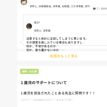
てるみたいだし。どのように対処したら良いかわからな
くなりました…。

保育士, 幼稚園教諭, 保育園, 幼稚園, 公立保育園, 認可保
7
・
10/0
育園
らい
保育士, 保育園
注意すると余計に注目してしまうと思います。

その感覚を楽しんでいる場合もありますし…

何か、不安があるのか…

何か、落ち着かないのか…

何か理由があるかと思います。

回答をもっと見る
手や指先を使う遊びをしていくといいのかなと思います。

しない時はどんな時か探ってみてください。

好きな事をしている時、集中している時などあるかと思い
保育・お仕事
ます。
１歳児のサポートについて
１歳児を担当されたことある先生に質問です！！

ねらい
身の回りのこと
クラスづくり
・靴下を履く(脱ぐ)

・靴を履く(脱ぐ)
