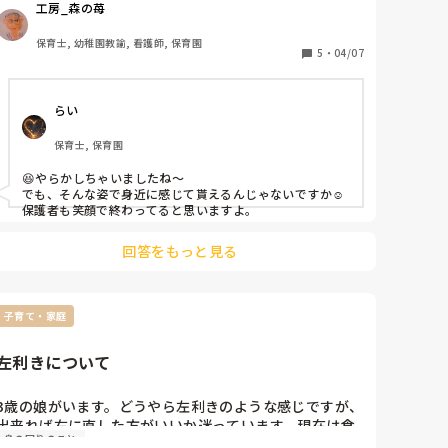
工房_森の苺
て説教されました。

「保護者が不安になりそうなことは言わな
保育士, 幼稚園教諭, 看護師, 保育園
い〜〜〜〜〜〜っ」

5
・
04/07
墓穴も掘ったし、地雷も踏んだし、もうあとは「怖いも
らい
のなんかない状態」だったりします…。

保育士, 保育園
その後かなり私が暗かったから(私すぐ顔に出るから分か
りやすい)いろんな人に聞かれて、私が入園式でやらかし
😆やらかしちゃいましたね〜

たこと、ほぼ全職員が知ってしまったって言う…。

でも、そんな姿で身近に感じて貰えるんじゃないですか☺️

保護者も笑顔で終わってると思いますよ。
しかも私はこの園で入職したばっかりのピカピカの新任
(先)生。せっかく猫かぶってたのに、もうバレてしまっ
回答をもっと見る
た(_ _)バタっ…立ち直れない…。
子育て・家庭
左利きについて
3歳の娘がいます。どうやら左利きのような感じですが、
出来れば右に直した方がいいか迷っています。現在は食
身の回りのこと
事のスプーンやフォークほ右で持っていますが、時々左