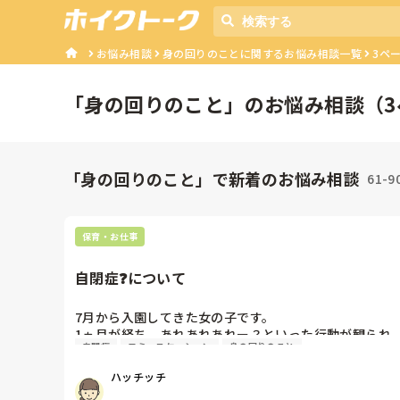
お悩み相談
身の回りのことに関するお悩み相談一覧
3ペ
「
身の回りのこと
」のお悩み相談（
3
「身の回りのこと」で新着のお悩み相談
61-9
保育・お仕事
自閉症❓️について
7月から入園してきた女の子です。

1ヵ月が経ち、あれあれあれー？といった行動が観られ
自閉症
コミュニケーション
身の回りのこと
ます。

まず、言葉の遅れ。「いただきます」「ごちそうさまで
ハッチッチ
した」言えません。語彙少ないです。
