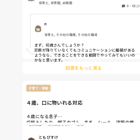
身の回りのことは理解してできます。人見知り❓️が強く
保育士, 保育園, 幼稚園
(こだわり❓️)蔑むような目で見たりします。

9
・
08/1
遊びの中には入ることはできますが、１人遊びです。

食事面でもこだわり❓️なのか感覚過敏？なのか野菜が苦
n
手です。声をかけて食べるようになってきていますが、
食べている途中で固まったりしています。体を左右に動
保育士, その他の職種, その他の職場
かしてみたりもしています。手を就いて挨拶する時も手
の平を向けたり、出席をとる時も「はい」と返事をせ
まず、何歳さんでしょうか？

ず、自分の名前を言い返すオウム返しあります。園長に
診断が降りていなくてもコミュニケーションに齟齬がある
も様々相談はしています。「様子見だね。」と言ってま
ようなら、できることをできる範囲でやってみてもいいの
す。保護者もあまりコミュニケーションは得意ではあり
かなと思います。

ABAトレーニングなどを保育に取り入れてみてはいかがで
ません。やはり様子を見ていくしかないのでしょうか。
回答をもっと見る
しょうか。

女の子の自閉症は難しいとききますが、そうなのでしょ
平熱さん著『発達が気になる子の育て方』という本がおす
うか。

すめです。

あと、延長の様子見がいつまでで、その後はどうするのか
子育て・家庭
確認するといいかもしれません。
４歳、口に物いれる対応
４歳になる息子…

爪噛みしたり、帽子のゴム、名札、シール、洋服の襟、
生活習慣
身の回りのこと
生活
タオル…なんでも無意識に口にいれて噛んでいます。

言っても治らず。注意してもダメだし、幼稚園でもやっ
ともぴすけ