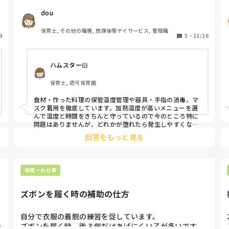
材料準備から片付けまで大人もこどもも参加して取り組
dou
んでいるのですがニュースであるような食中毒やノロウ
イルス等あれってなぜ起きているんでしょうか？

保育士, その他の職種, 放課後等デイサービス, 管理職
9
教室では児童が家でも簡単にできるカレーやお団子作り
5
・
11/26
等簡単なものしか作っていませんがこどもたちが作って
いますし、、

ハムスター🐹
衛生面には気を遣っていますが、家庭とほぼ一緒の環境
でどこまで気をつけるものなのでしょうか？

保育士, 認可保育園
教室内のクッキングで気をつけていることがあれば教え
食材・作った料理の保管温度管理や器具・手指の消毒、マ
スク着用を徹底しています。加熱温度が高いメニューを選
んで温度と時間をきちんと守っているので今のところ特に
問題はありませんが、どれかが堕れたら発生しやすくなる
かもしれません。あと、どれだけ気をつけていても体調不
回答をもっと見る
良の人が参加してたら感染リスクは高いかもしれません
ね・・・毎回クッキングの前に検便してるわけではないで
すし・・・。
保育・お仕事
ズボンを履く時の補助の仕方
自分で衣服の着脱の練習を促しています。

あ
ズボンを履く時　後ろ側だけあげにくい子が多いです。
