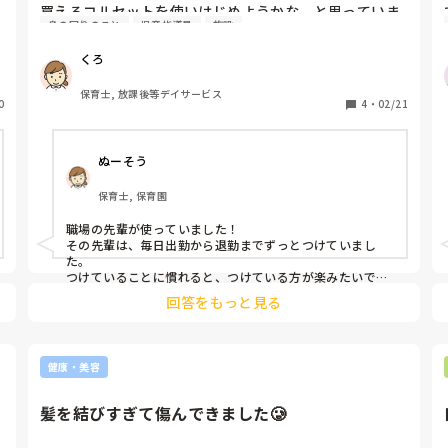
買えるコルセットを使いはじめようかな、と思っていま
身の回りのこと
児童指導員
施設
す！

医療用？ではなくファッション用？のコルセットを買お
くろ
うと思っているのですが、コルセットを使っている方は
いらっしゃいますか？🤔

保育士, 放課後等デイサービス
0
また、コルセットを使っている方は1日の中でどのぐら
4
・
02/21
いの時間使用しているのかを教えてください✨
ぬーそう
保育士, 保育園
職場の先輩が使っていました！

その先輩は、毎日出勤から退勤までずっとつけていまし
た。

つけていることに慣れると、つけている方が楽みたいです
^_^
回答をもっと見る
健康・美容
髪を結びすぎて傷んできました🥲