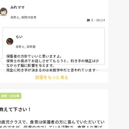
も使ってます。ペンは左で持つ事が多く、持ち方も左手
みれママ
のが上手に持てます。左利きの子は右に直しましたか？
それは何歳ぐらいの時にしましたか？
保育士, 病院内保育
8
・
09/24
らい
保育士, 保育園
保護者の方針でいいと思いますよ。

保育士の視点でお話しさせてもらうと、利き手の矯正は少
なからず脳に影響を与えます。

完全に利き手が決まるのは未就学中だと言われています。

今は左利きの子がとても増えてきました。

回答をもっと見る
右利きに矯正するのなら、保育園でも協力してもらう事が
必要だと思います。

私も息子が左利きです。

小さい頃は自由にさせていました。

保育・お仕事
でも、左が安定するのを見て、左利きの物を揃えていきま
した。

保育園でのハサミ。

教えて下さい！
小学生からの習字は本人に任せ、右で書くと言ったので習
字のみは右で書きます。

普段は全て左利きです。
2歳児クラスで、食育は保護者の方に喜んでいただいてい
るのですが、保育の中でしている活動で、食育より喜ば