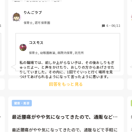
着脱
身の回りのこと
生活
どのような補助をしたら後ろ側も自分でズボンを履ける
ようになりますか?
りんごラブ
保育士, 認可保育園
2
6
・
06/22
コスモス
保育士, 幼稚園教諭, 病院内保育, 託児所
私の職場では、前しか上がらない子は、その後おしりもぎ
ゅっだよー、と声をかけたり、おしりの方からあげさせた
りしていました。その内に、1回でぐいっと行く場所を見
つけてあげられるようになって言ったように思います。
回答をもっと見る
健康・美容
と
プ
最近腰痛がやや気になってきたので、通販などで
手軽に買えるコルセットを使...
最近腰痛がやや気になってきたので、通販などで手軽に