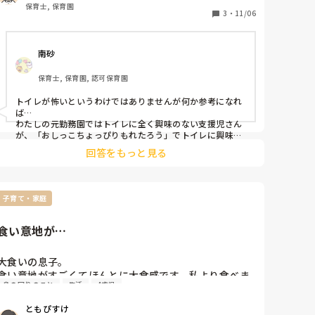
保育士, 保育園
3
・
11/06
南砂
保育士, 保育園, 認可保育園
トイレが怖いというわけではありませんが何か参考になれ
ば…

わたしの元勤務園ではトイレに全く興味のない支援児さん
が、「おしっこちょっぴりもれたろう」でトイレに興味を
持ち、トイレにイラストを貼ったりして行っていました。

回答をもっと見る
別の子(支援児ではありません)はドアを閉めるのが怖く
て、いつも保育者がドアを開けてドアの前にいるようにし
ていました。そのうちドアを閉めても前にいれば大丈夫に
子育て・家庭
なり、トイレの入り口にいれば大丈夫になり…と進めてい
っていました。

食い意地が…
その子が何が怖いのか、分かると対処できそうですよね…
🤔
大食いの息子。

食い意地がすごくてほんとに大食感です。私より食べま
身の回りのこと
生活
4歳児
す。でも身長は低くお腹出てて幼児体型です…💦

ご飯中、お皿から床に落ちたものを口にしたり、最近鼻
ともぴすけ