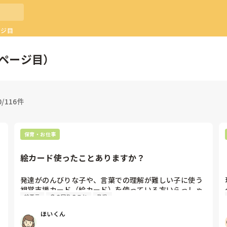
ージ目
ページ目）
0/116件
保育・お仕事
絵カード使ったことありますか？
発達がのんびりな子や、言葉での理解が難しい子に使う
視覚支援カード（絵カード）を使っている方いらっしゃ
絵表示
身の回りのこと
乳児
いますか？

ほいくん
自分の園や自分自身が使いやすいようにイラストを用意