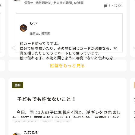
しているのですが、「このイラストなかなかないんだよ
保育士, 幼稚園教諭, その他の職種, 幼稚園
6
ね！」「この活動のイラストがほしい！」という、レア
8
・
12/21
な絵カードありますか？

らい
この絵カードがほしいけど素材がない・・・という意見
や、「こんなカードあると便利だよ！」というアドバイ
保育士, 保育園
スもほしいです。

絵カード使ってますよ。

よろしくお願いします。
自分で絵を描いたり、その物と同じカードが必要なら、写
真を撮ったりしてラミネートして使っています。

絵で伝わる子、本物と同じように写真でないと伝わらない
子も居ますので、個々に合わせて作っています。
回答をもっと見る
愚痴
　子どもでも許せないこと！
　今日、同じ1人の子に無視を4回と、逆ギレをされまし
た…流石に菩薩の私も叱りました😤勿論、感情的になら
身の回りのこと
3歳児
ストレス
ないように能面で淡々と…いつもの様子と全く違うの
で、その子はすぐ泣いてしまいましたが💦

たむたむ