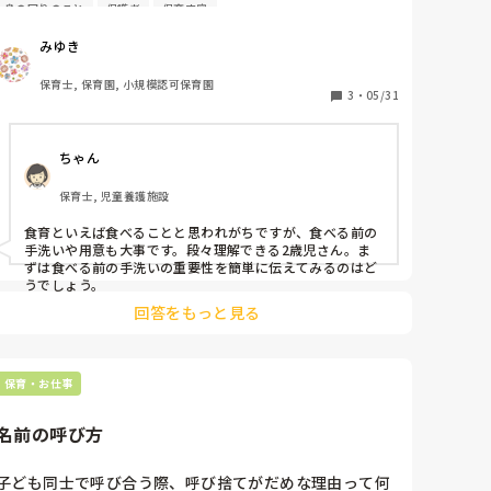
身の回りのこと
保護者
保育内容
れているものがあれば教えて下さい。

ちなみに今、喜ばれているものはリトミックなどのリズ
みゆき
ム遊びです。
保育士, 保育園, 小規模認可保育園
3
・
05/31
ちゃん
保育士, 児童養護施設
食育といえば食べることと思われがちですが、食べる前の
手洗いや用意も大事です。段々理解できる2歳児さん。ま
ずは食べる前の手洗いの重要性を簡単に伝えてみるのはど
うでしょう。
回答をもっと見る
保育・お仕事
名前の呼び方
子ども同士で呼び合う際、呼び捨てがだめな理由って何