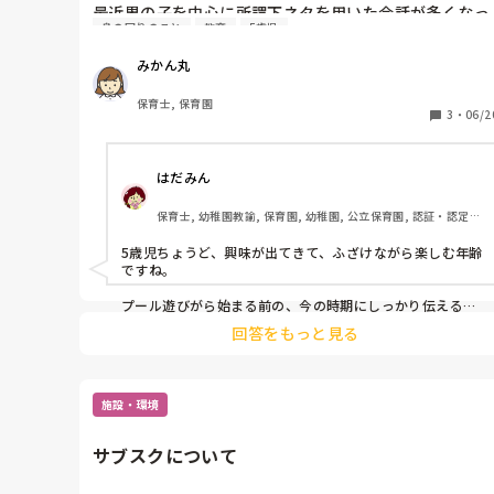
ます。
最近男の子を中心に所謂下ネタを用いた会話が多くなっ
身の回りのこと
教育
5歳児
てきています。

私自身、幼い頃はそう言った言葉で兄弟と大笑いしなが
みかん丸
ら会話をしていた記憶もあり、子どもたちの気持ちが理
解できないわけではないでこと、また、そう言ったもの
保育士, 保育園
に興味を示すのは一つの成長の証でもあると認識してい
3
・
06/2
るため、あまり目くじらを立てずにやんわりと止めるよ
うにしていました。

はだみん
しかし先日、文字を書ける子どもが個人持ちの自由帳に
そう言った言葉を書き連ね、お友達に見せながら笑い合
保育士, 幼稚園教諭, 保育園, 幼稚園, 公立保育園, 認証・認定保
うなどの行動が出てくるようになり、じわじわとその言
育園, 児童発達支援施設
葉の面白さに気付く子どもも増え始めました。

5歳児ちょうど、興味が出てきて、ふざけながら楽しむ年齢
いよいよ歯止めが効かなくなる前に止めた方が良さそう
ですね。

だと感じています。

プールも始まる時期なので、近々絵本などを使ってプラ
プール遊びがら始まる前の、今の時期にしっかり伝えるの
が、本当に良いと思います。

イベートゾーンについての話をする予定なのですが、皆
回答をもっと見る
さんならどのような声掛けや働きかけをしますか？

絵本にも、きっと出てくると思いますが、「その言葉を言
ぜひご教授頂きたいです。
ったり、書いたりすると嫌な気持ちになる人がいるから、
辞めて下さい。先生も嫌や気持ちになっちゃうから、みん
施設・環境
な使わないでね！」

のように、私は伝えています。

サブスクについて
「もう、〇〇組のお兄さん、お姉さんだから相手の気持ち
も考えられるよね」など、できるよね！作戦よく使いま