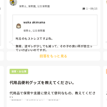
　しかし！その子の自分勝手さが他の子の目には、「ず
るい！」「なんで〜ちゃんだけ⁉️」「〜ちゃん、自分の
保育士, 保育園, 公立保育園
5
ことしてないよ！」の贔屓に写り、悪影響が出てきてい
1
・
09/25
ます💦やはり、集団で過ごす以上は、全てをみんなと合
わせる必要は無いですが、自分のことは自分でやる！若
waka akimama
しくは、やってみようとする！もう4歳なのでこれは基
本です。自分のこと（持ち物を鞄に入れるだけ）をし終
保育士, 公立保育園
わってから遊ぶのがルールなのです。勿論、保育士の助
けを借りたり、手伝って貰ってOKです。理解できない訳
叱るのもストレスですよね。

でなく、保育士にやらせようとしたり、やらなくてもい
いでしょ！と開き直る…その態度がみんなを困らせ、他
無視、逆ギレが少しでも減って、その子の良い所が目立っ
児にも影響を及ぼしている現状に、これは真面目に叱ら
ていけばいいのですが。
なくては！と帯を締める思いで対応しました。明日も叱
回答をもっと見る
らなくちゃかな…😓
保育・お仕事
代用品便利グッズを教えてください。
代用品で保育や支援に使えて便利なもの、教えてくださ
い。

整理整頓
身の回りのこと
環境構成
例えば、ペット用シーツは、おもらしや水分拭き取りに