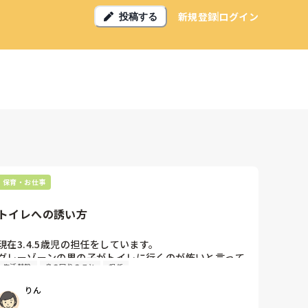
新規登録
ログイン
投稿する
保育・お仕事
トイレへの誘い方
現在3.4.5歳児の担任をしています。

グレーゾーンの男の子がトイレに行くのが怖いと言って
生活基盤
身の回りのこと
担任
拒んでいます。シールを貼って見に行くことをモチベー
ションに誘っているのですが、中々難しいです。何か良
りん
いきっかけはありませんか？