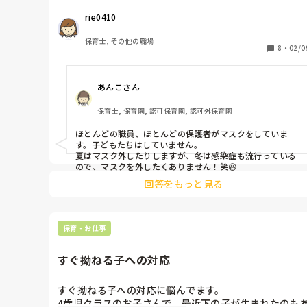
みなさんの園では、どんなかんじですか？
rie0410
保育士, その他の職場
8
・
02/0
あんこさん
保育士, 保育園, 認可保育園, 認可外保育園
ほとんどの職員、ほとんどの保護者がマスクをしていま
す。子どもたちはしていません。

夏はマスク外したりしますが、冬は感染症も流行っている
ので、マスクを外したくありません！笑😆
回答をもっと見る
保育・お仕事
すぐ拗ねる子への対応
すぐ拗ねる子への対応に悩んでます。

4歳児クラスのお子さんで、最近下の子が生まれたのも