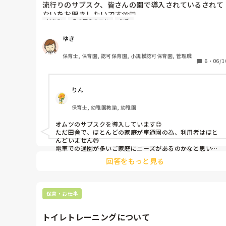
す。
流行りのサブスク、皆さんの園で導入されているされて
ないをお聞きしたいです🫶🏻

持ち物
身の回りのこと
生活
私の園では、自分の持ち物って嬉しいよねと職員の意見
がまとまりこれからも導入しない方向ですが、色んな意
ゆき
見を聞きたいです✨
保育士, 保育園, 認可保育園, 小規模認可保育園, 管理職
6
・
06/1
りん
保育士, 幼稚園教諭, 幼稚園
オムツのサブスクを導入しています😊

ただ田舎で、ほとんどの家庭が車通園の為、利用者はほと
んどいません😅

電車での通園が多いご家庭にニーズがあるのかなと思いま
す✨
回答をもっと見る
保育・お仕事
トイレトレーニングについて