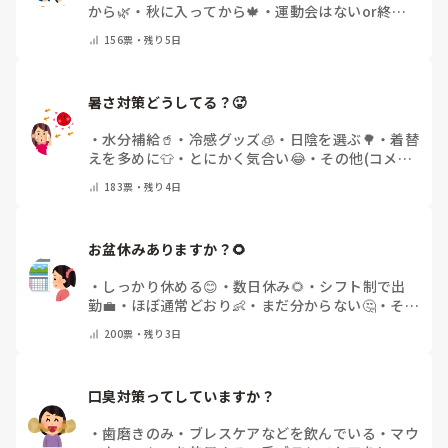
から🌿
・
秋に入ってから🍁
・
運動会はないor終わ
った✨
・
その他(コメントで教えてください)
156
票・
残り5日
暑さ対策どうしてる？🥵
・
水分補給🥤
・
冷感グッズ🧊
・
日陰を選ぶ🌳
・
着替
えを多めに👕
・
とにかく気合い😂
・
その他(コメン
トで教えてください)
183
票・
残り4日
お盆休みありますか？🌻
・
しっかり休める😊
・
数日休み🌻
・
シフト制で出
勤💼
・
ほぼ通常どおり👶
・
まだ分からない🤔
・
その
他(コメントで教えてください)
200
票・
残り3日
口臭対策ってしていますか？
・
歯磨きのみ
・
ブレスケアなどを飲んでいる
・
マウ