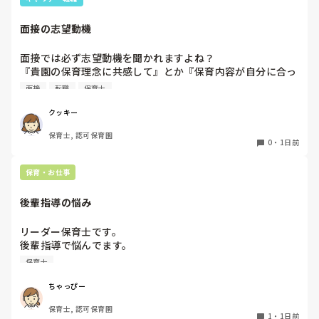
面接の志望動機
面接では必ず志望動機を聞かれますよね？

『貴園の保育理念に共感して』とか『保育内容が自分に合っ
てると思いました』等々が多いかと思いますが、実際はどう
面接
転職
保育士
なのでしょうか？

私自身、園の雰囲気とか園の規模、保育内容は勘案しますが
クッキー
正直なところ、家から通いやすいか、給与はどうか…という
保育士, 認可保育園
ところに重きを置いています

0
・
1日前
もちろんそんなことは話せませんが

皆さんは、志望動機をどのように答えていますか？また、本
保育・お仕事
音はどうですか？
後輩指導の悩み
リーダー保育士です。

後輩指導で悩んでます。

初めて年長を持つ後輩がいますが

保育士
初めての割にわからないことを聞きにこなかったり、聞かな
いで様子見てると直前になるまで何もアクションがなかった
ちゃっぴー
り

保育士, 認可保育園
他の職員に聞いてる様子もなくて

1
・
1日前