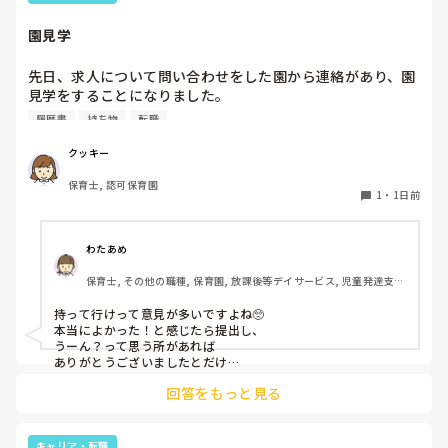
園見学
先日、求人について問い合わせをした園から連絡があり、園
見学をすることになりました。

私としては求人に応募したという認識ですが、『園見学をご
履歴書
持ち物
転職
案内させていただきたいです』とのことで持ち物について質
問しましたが、見学なので特にありませんとのこと

クッキー
保育士, 認可保育園
このような場合は本当に見学だけで終了なのでしょうか？

1
・
1日前
それとも、やはり履歴書や職務経歴書を持参した方が良いの
でしょうか？
わたあめ
保育士, その他の職種, 保育園, 放課後等デイサービス, 児童発達支援
施設
持って行けって意見が多いですよね🥺

本当によかった！と感じたら提出し、

うーん？って思う所があれば

ありがとうございましたとだけ

伝えて個人情報の履歴書は渡さず帰ります🥺！

回答をもっと見る
一応、持参の準備だけはしときます！

キャリア・転職