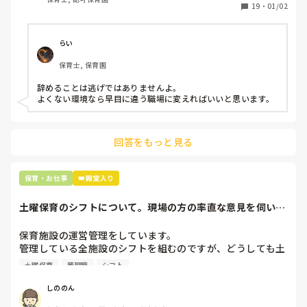
保護者子どもの愚痴悪口が多く、

19
・
01/02
子どもの前でも

今で言う不適切保育も　

仕方ないよね

らい
もう何も言わずに

保育士, 保育園
子どもの言いなりになればいいんだね

などいう意見で…

辞めることは逃げではありませんよ。

よくない環境なら早目に違う職場に変えればいいと思います。
上の先生に相談することは難しそうです。

主任は同じ考えですし、園長は不在のことが多いです。

回答をもっと見る
最後の職場にしようと思っていましたが

正直苦しい。

辞めることは逃げ、と、過去辞めた人も何年も言われ続けて
保育・お仕事
👑殿堂入り
土曜保育のシフトについて。現場の方の率直な意見を伺いた
いです。
保育施設の運営管理をしています。

管理している全施設のシフトを組むのですが、どうしても土
曜保育だけは入れる方が少なく、いつも苦労しています。

土曜保育
管理職
シフト
応募の段階では皆、月1〜2回の土曜出勤があることに同意し
て入職しているはずですが、いざ勤務が始まると一日も土曜
しののん
出勤が出来ない方ばかりです。
