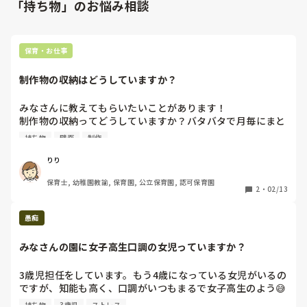
「持ち物」のお悩み相談
保育・お仕事
制作物の収納はどうしていますか？
みなさんに教えてもらいたいことがあります！

制作物の収納ってどうしていますか？バタバタで月毎にまと
めていて、年度末にあわあわして1人ずつに分けています…
持ち物
壁面
制作
もっといい方法はないのか？！限られたスペース、個人でわ
けたい、と思っているのですが、、いい方法があるかた、ぜ
りり
ひ教えてください🥹
保育士, 幼稚園教諭, 保育園, 公立保育園, 認可保育園
2
・
02/13
愚痴
みなさんの園に女子高生口調の女児っていますか？
3歳児担任をしています。もう4歳になっている女児がいるの
ですが、知能も高く、口調がいつもまるで女子高生のよう😅
私が他の子と「それ、すごい面白いね！」と大笑いしていた
持ち物
3歳児
ストレス