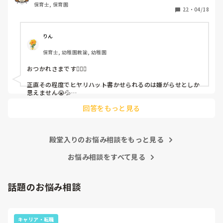
保育士, 保育園
しかも、上司に↑この内容でも

22
・
04/18
「どうしたらなくせるか」

ちゃんと考えて対策を練って書き込むようにと。

呼ばれて一緒に対策を考えさせられること多数

りん
保育士, 幼稚園教諭, 幼稚園
これだけで30〜40分拘束されて辛いです

おつかれさまです🙇🏻‍♀️

皆さんの園はどうですか?
正直その程度でヒヤリハット書かせられるのは嫌がらせとしか
思えません😭💦

他の先生方も同様のことをされているのでしょうか？

回答をもっと見る
あまりご無理されませんよう…😢
殿堂入りのお悩み相談をもっと見る
お悩み相談をすべて見る
話題のお悩み相談
キャリア・転職