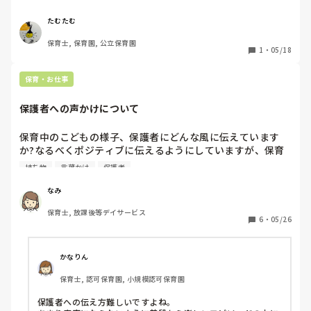
ら、わざわざ近くに寄って来て、「先生、笑い過ぎ！」と真
顔で言ってきます😑笑い声より大きい声で何回も言うので、
たむたむ
「もうわかりました！言わなくていいです！」とイラっとし
保育士, 保育園, 公立保育園
てしまいました😒それにその女児は、私のファッションにつ
1
・
05/18
いても色々言ってくるし、私の持ち物を盗み見してきたり…
なんかこの子苦手💦
保育・お仕事
保護者への声かけについて
保育中のこどもの様子、保護者にどんな風に伝えています
か?なるべくポジティブに伝えるようにしていますが、保育
は良いことばかりではないですよね。ケガや持ち物忘れ、ケ
持ち物
言葉かけ
保護者
ンカなどのエピソードも伝える必要がある時の伝え方に悩ん
でいます。責められたように感じてしまう方や、心配性の
なみ
方、保育者対して批判的に捉えてしまう方もいます。自分の
保育士, 放課後等デイサービス
心も相手の気持ちも、こどもの健やかな成長も大切にできる
6
・
05/26
声かけのポイント、教えて頂きたいです。
かなりん
保育士, 認可保育園, 小規模認可保育園
保護者への伝え方難しいですよね。
