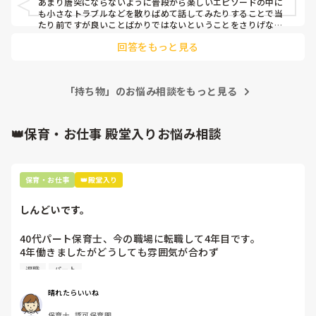
あまり唐突にならないように普段から楽しいエピソードの中に
も小さなトラブルなどを散りばめて話してみたりすることで当
たり前ですが良いことばかりではないということをさりげなく
伝えたりしています。（もちろんその時の子どもの気持ちも大
回答をもっと見る
切にしつつ）

いざ何か大きなトラブルがあった時に今まで困ったりしてるこ
とが何もなかったと思っているとショックが大きかったりうち
の子に限ってなどと捉えてしまう保護者の方も居ると思いま
「持ち物」のお悩み相談をもっと見る
す。

まずは信頼関係を作っていくのが大前提、なみさんのように保
護者にも寄り添ってポジティブに伝えることは素敵だと思いま
した。
👑保育・お仕事 殿堂入りお悩み相談
保育・お仕事
👑殿堂入り
しんどいです。
40代パート保育士、今の職場に転職して4年目です。

4年働きましたがどうしても雰囲気が合わず

退職しようと思っています。

退職
パート
周りの職員は、勤続10年以上から何十年という先生がほとん
晴れたらいいね
どです。

保育士, 認可保育園