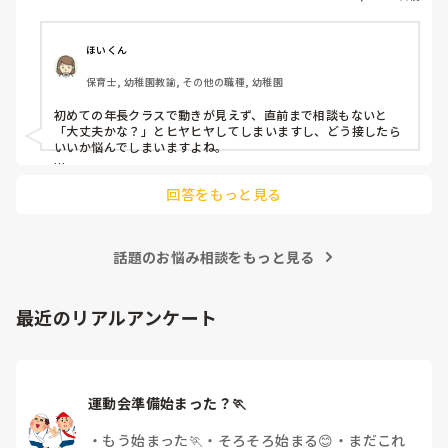
もう何考えてるんだかさっぱりです。

よほど自分に聞きづらいのか、聞く必要性さえ感じないの
ほいくん
か、もうよくわからないです。

保育士, 幼稚園教諭, その他の職種, 幼稚園
対応にも悩みます。
初めての年長クラスで動きが見えず、直前まで相談もないと
「大丈夫かな？」とヒヤヒヤしてしまいますし、どう接したら
いいか悩んでしまいますよね。

後輩側は「何が分からないかも分からない状態」だったり、
回答をもっと見る
「こんなこと聞いたら迷惑かな」と抱え込んでいるケースがと
ても多いです。

待つスタイルから一歩踏み出して、リーダー側から「〇〇の
話題のお悩み相談をもっと見る
件、どこまで進んだ？」「困ってることない？」と具体的に声
をかけて進捗を確認する仕組みを作ってみてください。

「毎日夕方に5分だけ進捗確認の時間を取る」などルール化し
最近のリアルアンケート
てしまうと、後輩も質問しやすくなりますよ。一人で抱え込ま
ず、声をかけやすい雰囲気作りから試してみてくださいね。
運動会準備始まった？🏃
・
もう始まった🏃
・
そろそろ始まる😊
・
まだこれ