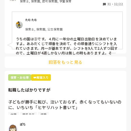
保育士, 保育園, 認可保育園, 学童保育
31
・
12/22
そこで、

①土曜日の希望休は2日まで、と制限をかける

②毎月、必ず土曜保育に入ることのできる日を1日だけピッ
たむたむ
クアップしてもらう

保育士, 保育園, 公立保育園
③仮シフトが出た時、土曜出勤が難しければ自身で代わりの
人を交渉して見つけてもらう

うちの園は③です。４月に一年分の土曜日出勤日を決めていま
すよ。あみだくじで順番を決めて、その順番通りにシフトを入
上記のいずれかの対策を取り入れることを考えています。

れていきます。月一が基本ですが、シフトを9人で2人ずつ回す
ので、土曜日が4週しかない月は無しの時もありますよ。その
土曜日が出られない人は、同じシフト時間の人と自分で交代し
是非、現場の方の意見をお聞かせください。
回答をもっと見る
て貰い、主任に報告してます。
保育・お仕事
👑殿堂入り
転職したばかりですが
子どもが勝手に転び、泣いておらず、赤くなってもいないの
に、いちいち「ヒヤリハット書いて」

と書かされ

休憩
園長先生
退職
休憩時間に書くしかなく、辛いです

（そう言う本人は書かない）

ぽち