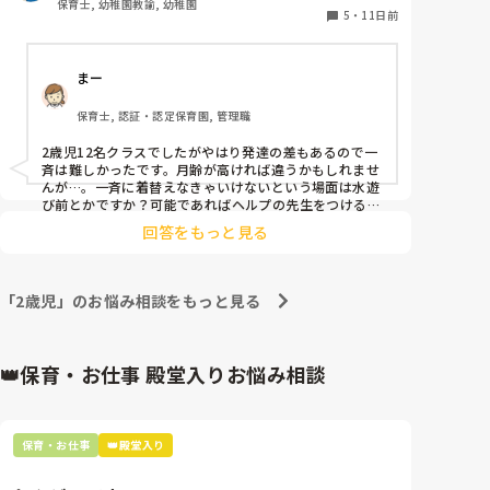
保育士, 幼稚園教諭, 幼稚園
5
・
11日前
ない時でも)

・子どもが言うことを聞いてくれず心でイライラする

・子どもの保育より掃除雑務など1人で黙々と作業す
まー
る時間の方が楽しいと思うようになる

・退職や転職を検討する

保育士, 認証・認定保育園, 管理職
・保育士で良かったんだろうかと思うようになる

・自分は要らないのでは？と思うようになる

2歳児12名クラスでしたがやはり発達の差もあるので一
・学生時代より食欲が増している

斉は難しかったです。月齢が高ければ違うかもしれませ
・休日(翌日仕事)の夜が鬱になる

んが…。一斉に着替えなきゃいけないという場面は水遊
び前とかですか？可能であればヘルプの先生をつける
・不調を周り(友達や家族、職場)に相談できない

か、少人数ずつにできた方が良いのかと思いました。

→まだ1ヶ月なんだからそれくらいで弱音吐くなと言
回答をもっと見る
17人に2人…大変すぎますね、、、
われるのが怖くて誰にも言えない

・優しいアドバイスなのにプレッシャーと捉えてしま
う

「2歳児」のお悩み相談をもっと見る
・夜は快眠だが朝起きるのが辛い

・子どもからうつされた風邪を引きずる

👑保育・お仕事 殿堂入りお悩み相談
長くなってしまいすみません。

一言でもお声がけ頂いたら嬉しいです。
保育・お仕事
👑殿堂入り