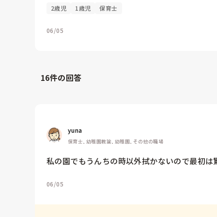
2歳児
1歳児
保育士
06/05
16
件の回答
yuna
保育士, 幼稚園教諭, 幼稚園, その他の職場
私の園でもうんちの時以外拭かないので最初は
06/05