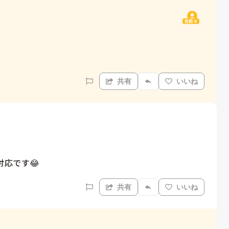
質問主
共有
いいね
応です😂
共有
いいね