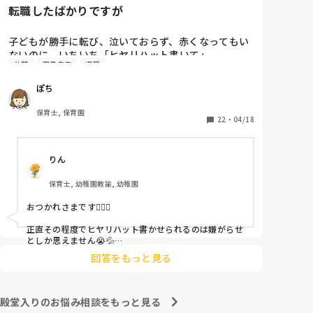
転職したばかりですが
子どもが勝手に転び、泣いておらず、赤くなってもい
ないのに、いちいち「ヒヤリハット書いて」

休憩
園長先生
退職
と書かされ

休憩時間に書くしかなく、辛いです

ぽち
（そう言う本人は書かない）

保育士, 保育園
しかも、上司に↑この内容でも

22
・
04/18
「どうしたらなくせるか」

ちゃんと考えて対策を練って書き込むようにと。

りん
呼ばれて一緒に対策を考えさせられること多数

保育士, 幼稚園教諭, 幼稚園
これだけで30〜40分拘束されて辛いです

おつかれさまです🙇🏻‍♀️

皆さんの園はどうですか?
正直その程度でヒヤリハット書かせられるのは嫌がらせ
としか思えません😭💦

他の先生方も同様のことをされているのでしょうか？

回答をもっと見る
あまりご無理されませんよう…😢
殿堂入りのお悩み相談をもっと見る