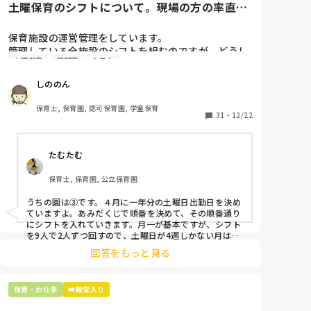
土曜保育のシフトについて。現場の方の率直な
意見を伺いたいです。
保育施設の運営管理をしています。

管理している全施設のシフトを組むのですが、どうし
土曜保育
管理職
シフト
ても土曜保育だけは入れる方が少なく、いつも苦労し
ています。

しののん
応募の段階では皆、月1〜2回の土曜出勤があることに
同意して入職しているはずですが、いざ勤務が始まる
保育士, 保育園, 認可保育園, 学童保育
と一日も土曜出勤が出来ない方ばかりです。

31
・
12/22
そこで、

たむたむ
①土曜日の希望休は2日まで、と制限をかける

②毎月、必ず土曜保育に入ることのできる日を1日だ
保育士, 保育園, 公立保育園
けピックアップしてもらう

③仮シフトが出た時、土曜出勤が難しければ自身で代
うちの園は③です。４月に一年分の土曜日出勤日を決め
わりの人を交渉して見つけてもらう

ていますよ。あみだくじで順番を決めて、その順番通り
にシフトを入れていきます。月一が基本ですが、シフト
上記のいずれかの対策を取り入れることを考えていま
を9人で2人ずつ回すので、土曜日が4週しかない月は無
しの時もありますよ。その土曜日が出られない人は、同
す。

回答をもっと見る
じシフト時間の人と自分で交代して貰い、主任に報告し
てます。
是非、現場の方の意見をお聞かせください。
保育・お仕事
👑殿堂入り