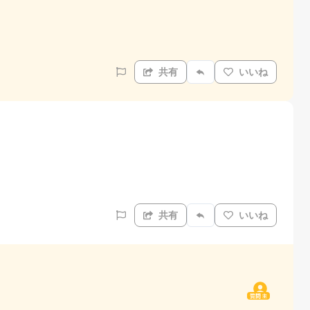
共有
いいね
共有
いいね
質問主