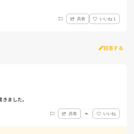
共有
いいね 1
回答する
驚きました。
共有
いいね