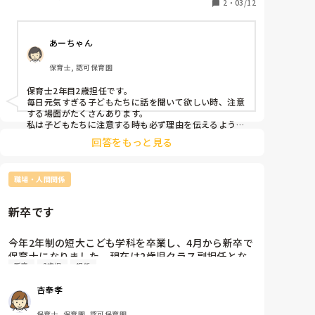
2
・
03/12
あーちゃん
保育士, 認可保育園
保育士2年目2歳担任です。

毎日元気すぎる子どもたちに話を聞いて欲しい時、注意
する場面がたくさんあります。

私は子どもたちに注意する時も必ず理由を伝えるよう心
がけています。また子どもに対しても喧嘩の場面などで
回答をもっと見る
は、なぜ叩いたのか引っ掻いたのか理由を聞いて話を聞
くことを大切にしています。

先輩方を見てまだまだ勉強の日々です、、！
職場・人間関係
新卒です
今年2年制の短大こども学科を卒業し、4月から新卒で
保育士になりました。現在は2歳児クラス副担任とな
新卒
2歳児
担任
って1ヶ月経ったところです。

私は新人、そして副担任なので、主な仕事は主の先生
杏奉孝
の補助や子どもたちを主の先生に流す、環境整備(？)
の担当です。

保育士, 保育園, 認可保育園