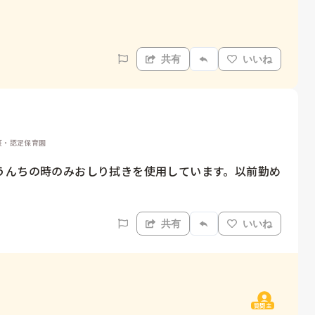
共有
いいね
認証・認定保育園
うんちの時のみおしり拭きを使用しています。以前勤め
共有
いいね
質問主