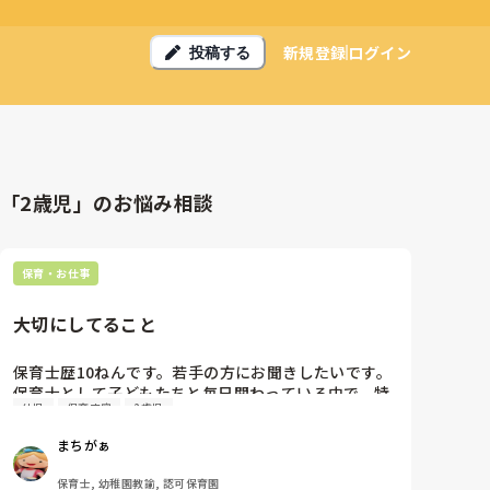
新規登録
ログイン
投稿する
「2歳児」のお悩み相談
保育・お仕事
大切にしてること
保育士歴10ねんです。若手の方にお聞きしたいです。
保育士として子どもたちと毎日関わっている中で、特
幼児
保育内容
2歳児
に大切にしていることは何ですか。子どもたちに接す
るとき、どんな言葉や態度を意識していますか。保育
まちがぁ
をする上で、心がけていることがあれば教えてくださ
い。忘れかけてた初心を思い出したいです笑
保育士, 幼稚園教諭, 認可保育園