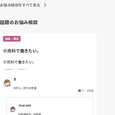
お悩み相談をすべて見る
話題のお悩み相談
施設・環境
小児科で働きたい。
小児科で働きたい。

看護師
保育士
保育士2年目です。

ま
今は保育園勤務ですが、

本当は小児科で保育士として

保育士, 認可保育園
働きたいです。

2
・
1日前
しかし、地方なのかそのような求人が

 macomi
ほぼなく、ホームページなどもチェック

していますが見つかりません😭

幼稚園教諭, 幼稚園