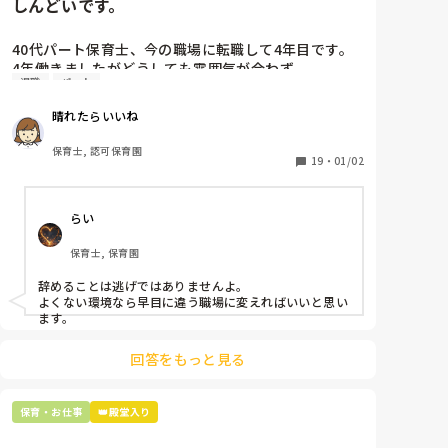
しんどいです。
40代パート保育士、今の職場に転職して4年目です。

4年働きましたがどうしても雰囲気が合わず

退職
パート
退職しようと思っています。

晴れたらいいね
周りの職員は、勤続10年以上から何十年という先生が
ほとんどです。

保育士, 認可保育園
保護者子どもの愚痴悪口が多く、

19
・
01/02
子どもの前でも

今で言う不適切保育も　

らい
仕方ないよね

もう何も言わずに

保育士, 保育園
子どもの言いなりになればいいんだね

などいう意見で…

辞めることは逃げではありませんよ。

よくない環境なら早目に違う職場に変えればいいと思い
上の先生に相談することは難しそうです。

ます。
主任は同じ考えですし、園長は不在のことが多いで
す。

回答をもっと見る
最後の職場にしようと思っていましたが

正直苦しい。

保育・お仕事
👑殿堂入り
辞めることは逃げ、と、過去辞めた人も何年も言われ