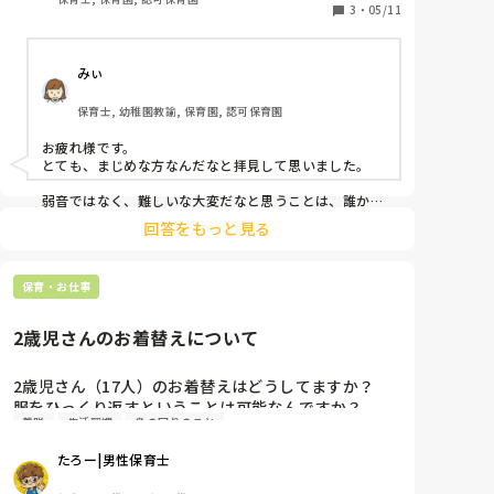
新人なので、分からないことだらけなのは当然と言う
3
・
05/11
ことはよくよく分かっています。4月頃は主の先生の
補助や掃除などサブの役割に徹し、子どもたちとも会
みぃ
話しながら楽しく遊べてました。ただ、一日が過ぎて
いくにつれて子どもと遊ぶのが楽しい反面クラス運営
保育士, 幼稚園教諭, 保育園, 認可保育園
や子どもたち個々のことについて覚える、走り回る子
を止めていくなど辛いと感じるようになりました。

お疲れ様です。

また、6月から1週間交代ではありますがリードを取り
とても、まじめな方なんだなと拝見して思いました。

はじめるようになり、新人の身で上手くやれるかも不
安です。

弱音ではなく、難しいな大変だなと思うことは、誰かに
打ち明けられるだけで変わってくるのではないかな？と
私は心に何か病気でもあるのでしょうか？

回答をもっと見る
思います。

モヤモヤしすぎて大好きな趣味のゲームにも手をつけ
まだまだ始まったばかり、ゆっくりと慣れていかれたら
られません。

いいと私は思います。
保育・お仕事
私の最近の不調としてあげられそうなのは以下の通り
です

2歳児さんのお着替えについて
・出勤前から心身が疲れる

・子ども、職員、保護者に人見知りを起こす

2歳児さん（17人）のお着替えはどうしてますか？

・一緒に組んでる先生と仲良くなれない

服をひっくり返すということは可能なんですか？

(1年未満の自身と10年以上の先生のキャリア差)

着脱
生活習慣
身の回りのこと
一斉にお着替えをしてもいいのでしょうか？職員は

複数人の子どもを一気に見れない(2歳は子6保育士1の
私含め2人です。先生方のアドバイスややり方をおし
比率)

たろー|男性保育士
えて欲しいです
・同期との保育技術に差を感じる(負けを感じる)

・時折涙が出そうになる(何か言われたり、別に悲しく