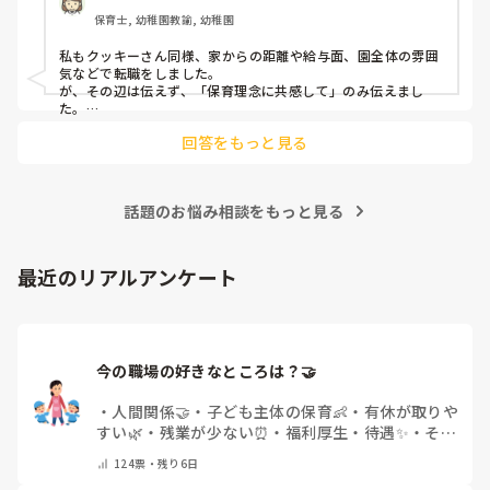
たし…

保育士, 幼稚園教諭, 幼稚園
今回は、今少し治まっている痛みがぶり返したどうしようと
私もクッキーさん同様、家からの距離や給与面、園全体の雰囲
いう思いもあり、ちょっと無理かも…と思い始めています。

気などで転職をしました。

が、その辺は伝えず、「保育理念に共感して」のみ伝えまし
た。

まだ急性期ということと、昔、夫が腰を痛めてすぐに整骨院
あとは、自分の長所や得意なことが活かせそうだと感じたと伝
に行ってより酷くなって帰ってきたことがあり、怖くて行け
回答をもっと見る
ていません。

話題のお悩み相談をもっと見る
最近のリアルアンケート
今の職場の好きなところは？🤝 
・
人間関係🤝
・
子ども主体の保育👶
・
有休が取りや
すい🌿
・
残業が少ない⏰
・
福利厚生・待遇✨
・
その
他(コメントで教えてください)
124
票・
残り6日