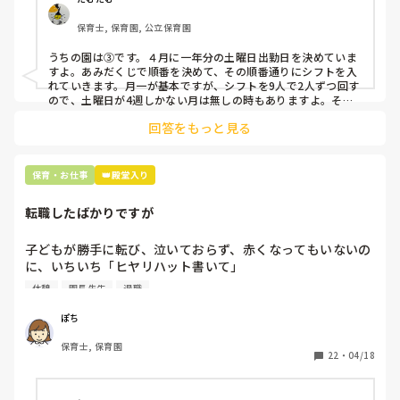
だったらさ、保育士になれる人の、基準でも、つくってよ…

クアップしてもらう

保育士, 保育園, 公立保育園
③仮シフトが出た時、土曜出勤が難しければ自身で代わりの
人を交渉して見つけてもらう

うちの園は③です。４月に一年分の土曜日出勤日を決めていま
すよ。あみだくじで順番を決めて、その順番通りにシフトを入
上記のいずれかの対策を取り入れることを考えています。

れていきます。月一が基本ですが、シフトを9人で2人ずつ回す
ので、土曜日が4週しかない月は無しの時もありますよ。その
土曜日が出られない人は、同じシフト時間の人と自分で交代し
是非、現場の方の意見をお聞かせください。
回答をもっと見る
て貰い、主任に報告してます。
保育・お仕事
👑殿堂入り
転職したばかりですが
子どもが勝手に転び、泣いておらず、赤くなってもいないの
に、いちいち「ヒヤリハット書いて」

と書かされ

休憩
園長先生
退職
休憩時間に書くしかなく、辛いです

（そう言う本人は書かない）

ぽち
保育士, 保育園
しかも、上司に↑この内容でも

22
・
04/18
「どうしたらなくせるか」

ちゃんと考えて対策を練って書き込むようにと。
