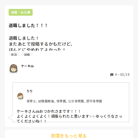
保育・お仕事
退職しました！！！
退職しました！

またあとで投稿するかもだけど、

ほんとにやめれてよかった！

新卒
退職
新卒から働きました

頑張ったって言っていいかな
ケーキ🍰
4
・
03/19
りり
保育士, 幼稚園教諭, 保育園, 公立保育園, 認可保育園
ケーキさん🍰おつかれさまです！！！

よくよくよくよく！頑張られたと思います✨✨ゆっくりなさっ
てくださいね！！
回答をもっと見る