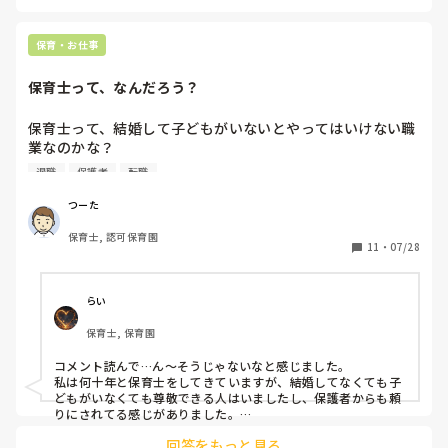
保育・お仕事
保育士って、なんだろう？
保育士って、結婚して子どもがいないとやってはいけない職
業なのかな？

こないだ同期だった保育士してる友だちと久しぶりに会って
退職
保護者
転職
保育の話をしていて感じた。

上司に好かれてないとか保護者とかかわるのって難しいなん
つーた
て話になった時のことです

保育士, 認可保育園
11
・
07/28
努力はしても、足りないかもしれないけど、自分は男だし保
護者からしたら頼りないかもしれないと思いながらも、がん
ばって保護者と話すようにしようとか保育の知識、子ども理
らい
解を深めようと意識しながらやってきたつもりだけど、何か
保育士, 保育園
違うのかな？って思っています。

コメント読んで…ん〜そうじゃないなと感じました。

友だちは、男でしかも結婚して子どももいる。

私は何十年と保育士をしてきていますが、結婚してなくても子
だからね、

どもがいなくても尊敬できる人はいましたし、保護者からも頼
「保護者からしたら子育ての面から話ができたり、アドバイ
りにされてる感じがありました。

判断は相手ですが、そこにどれだけ真剣に信念をもってやるか
ス、共感もできると、そこの違いもあるかもな。」

回答をもっと見る
どうかだと思います。プラス専門性も。
