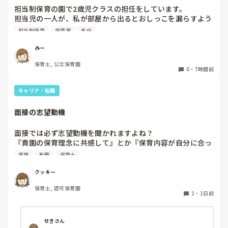
１週間休んでいます。

担当制保育の園で2歳児クラスの担任をしています。

担当児の一人が、私が部屋から出るとおしっこを漏らすよう
家でもやることはあります。

になりました。

日常生活すら支障をきたすほどになりました。

担当制保育
保育室
主任
その子はパンツで過ごしていて、排尿間隔も空いています。
4月から私への執着が強かったのですが、特に寝かしつけの
椅子に座って作業をすれば？

みー
時に私がそばに行かないと繰り返し大きい声で呼んだり私が
と、園で言われました。

保育士, 公立保育園
寝かしつけしている子にちょっかいを出したり、何回もトイ
なので、子ども椅子程度の高さの踏み台に座って、試してみ
0
・
7時間前
レに行きたいと言っていました。行ったところで出ないこと
ました。

もしばしば… 

キャリア・転職
パンツで寝れる子が増えてきて、寝かしつけの時にトイレに
ただじっと座っていても、5分も座ればお尻に痛みがきま
行きたい子が時差でいるのですが、私がその対応で外に出よ
す。

面接の志望動機
うとするとその子も行きたがります。

この高さの作業だと意外に、

しかし寝かしつけに入る前にトイレでしっかり排尿している
体をひねる、少し立ち上がる、体を折りたたむような姿勢に
面接では必ず志望動機を聞かれますよね？

ので、その子には待っててねといい外に出ていました。今日
なること多いことに気づきました。

『貴園の保育理念に共感して』とか『保育内容が自分に合っ
はそれで2回漏らしています。

その度にあちらこちらに痛みが来て

てると思いました』等々が多いかと思いますが、実際はどう
2回目は私は見ていないのですが、かなり微量だったそう
立ち上がる時には、膝や太ももが固まり痛みが……

面接
転職
保育士
なのでしょうか？

で、クラスのリーダーの先生から絞り出して注意を引こうと
私自身、園の雰囲気とか園の規模、保育内容は勘案しますが
しているように見えると言われました。

クッキー
正直なところ、家から通いやすいか、給与はどうか…という
日頃からそのことの関わりはしっかり持てるように意識はし
腰痛、膝痛お持ちの方は、どの程度の痛みで働かれているの
保育士, 認可保育園
ところに重きを置いています

ていますが…

でしょうか。

1
・
1日前
もちろんそんなことは話せませんが

今後どのように関わっていけばいいのか悩んでいます。

皆さんは、志望動機をどのように答えていますか？また、本
痛みには強い方と思っていました。

音はどうですか？
せきさん
出産等で、幾度か開腹手術をしましたが、翌日には歩けまし