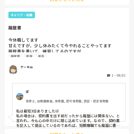
と、その友だちは言っていてね。

そして、信頼関係を作ろうとする姿勢も。

確かに、子育てしてないと分からない事もあります。でも、周
確かにそうだよ。

りから聞く事や知識として得ている事で自信を持っていいと思
キャリア・転職
でも今の時代って、結婚して子どもつくればなんて簡単にい
います。

くとは思えないし、現状結婚すら考えられない。過去に結婚
結婚して子育てしていても、向いてない人はいますから💧

履歴書
私は考え方一つだと思います。

を考えた人はいましたが、自分の稼ぎとか生活とか考えたら
決してあなたの考え方が違うとは言いません。

相手にも大変な思いさせちゃうと感じて、諦めたことがあり
こんな考えを持っている保育士も保護者もいる事を知っていて
今休職してます

ます。

欲しいです。
甘えですが、少し休みたくて今やれることやってます

履歴書を書いて、練習してるのですが

履歴書
面接
新卒
私自身、ブラックな(1週間で3人辞めた園でした)

でも、保護者からしたら、子育てをしていたりしたことがあ
保育園に新卒時代いて、正社員で

る保育者のほうが、いいんだろうなって。

ケーキ🍰
７月末に退職しました。

そう思うと、何が専門性なんだろう？保護者に寄り添えなき
その後、別の園で数年働き、３月に退職しました。

ゃダメなのか。って感じてしまいました。

1
・
06/01
↑のブラック園を退職した時にも正直に新卒1年目で

もう、無力じゃん。何もできない。

退職してることを履歴書にも書きました。

面接でも言いました。

ぽ
ただ、気になるのが、

保育士は辞めようと思うし、今後、男性になりたい人がいて
保育士, 幼稚園教諭, 保育園, 認可保育園, 認証・認定保育園
実は去年その働いていた園で

もすすめない。とってもイケメンでスタイルいい人はそれで
1ヶ月以内に辞めた先生がいたのですが

カバーできたりすんのかな？

私は最短3日ありました🤣

その先生は正社員で、

私の場合は、契約書を出す前だったから履歴には関係ない。と
すぐ1ヶ月いないで辞めたのですが

世の中、不公平ですね。

言われ、今も心の中だけに閉じ込めています。なので、契約書
その場合って、短期離職の場合

を記入して提出しているのであれば、短期離職でも履歴に書く
必要があるのかな？と思いました。(私も全然知識ないので、知
正社員も、契約社員も、パートも

その友人とは、今後距離を置こうと、そう思った。
