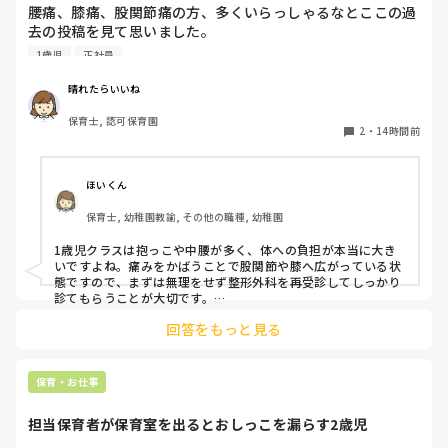
腰痛、膝痛、股関節痛の方、多くいらっしゃるなとここの過
去の投稿を見て思いました。

1歳児
正社員
私は50代正社員1歳児担任です。

晴れたらいいね
という私も、２週間前、初めて腰痛になりました。

保育士, 認可保育園
右腰が痛くて、起き上がれない。

2
・
14時間前
ようやく起き上がっても、立てない。

ようやく立てたら、しゃがめない。

ほいくん
驚きました。

保育士, 幼稚園教諭, その他の職種, 幼稚園
通院して、コルセット、湿布、痛み止め、電気などで１週間
1歳児クラスは抱っこや中腰が多く、体への負担が本当に大き
乗り切ったら

いですよね。痛みをかばうことで股関節や膝へ広がっている状
週末には、左が痛みだし、これも痛み止めや湿布で抑えて仕
態ですので、まずは無理をせず整形外科を再受診してしっかり
事をしていたら、

診てもらうことが大切です。

現場復帰の際は、床での立ち座りを避けるために低い椅子を活
股関節、お尻、太もも、膝まで来はじめてしまいました。

回答をもっと見る
用したり、抱っこや重い作業は周囲の先生に相談して頼むよう
床から支えなしに立ち上がりにくくなり、痛みが走ります。

にしてください。今はご自身の体を最優先に、しっかり休んで
立ち続けると、腰や股関節にきます。

くださいね。
自転車通勤ですが、それも、膝や太ももに痛みが来始めまし
保育・お仕事
た。

担当保育者が保育室を出るとおしっこを漏らす2歳児
今は８月。
