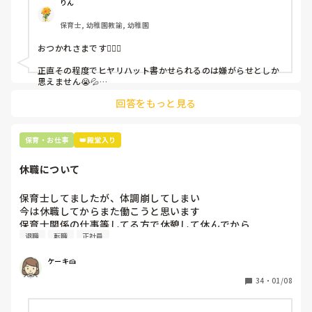
呼ばれて一緒に対策を考えさせられること多数

りん
保育士, 幼稚園教諭, 幼稚園
これだけで30〜40分拘束されて辛いです

おつかれさまです🙇🏻‍♀️

皆さんの園はどうですか?
正直その程度でヒヤリハット書かせられるのは嫌がらせとしか
思えません😭💦

他の先生方も同様のことをされているのでしょうか？

回答をもっと見る
あまりご無理されませんよう…😢
保育・お仕事
👑殿堂入り
休職について
保育士してましたが、体調崩してしまい

今は休職してからまた働こうと思います

保育士関係の仕事等してる方で休憩して休んでから

退職
転職
正社員
仕事した方いますか？

私の場合無理をしてしまい病院からも

ケーキ🍰
休んだ方いいと言われて家族と話した結果

退職して少し休むことにしました
34
・
01/08