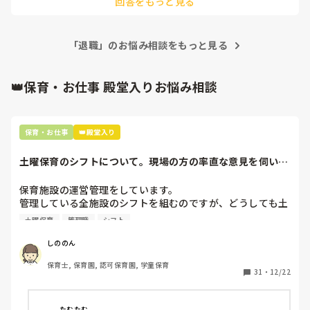
回答をもっと見る
りたいです)
履歴書に書かなきゃいけないんですかね💦

そして、自分を見つめ直すことも必要だと思った。

正直、その辞めた先生もやめるよなって思うくらい

だから、結局人って見た目、見える部分だけでの判断。

つらい気持ちわかってしまって

なんか、第一印象は変わらないって話もしてたな。

私も経験あるので、またいつ自分も同じような経験するかど
「退職」のお悩み相談をもっと見る
うかわからなくて🤔
結局、努力って、報われるか報われないかは、相手の判断に
よるのでは？

👑保育・お仕事 殿堂入りお悩み相談
子どもにも好かれて保護者にも好かれて同僚にも好かれて上
保育・お仕事
👑殿堂入り
司にも気に入られて…そんな人いるの？

土曜保育のシフトについて。現場の方の率直な意見を伺いた
2:6:2なわけだ。10人いれば、好き、どちらでもない、嫌
いです。
い、の法則は。

保育施設の運営管理をしています。

ほどよい距離でかかわるのは大事だけど、それでいい環境っ
管理している全施設のシフトを組むのですが、どうしても土
てつくれるのかな？みんながみんな様子見て遠慮して…も
曜保育だけは入れる方が少なく、いつも苦労しています。

う、わかりません。意見を言い合う関係も大事なんじゃない
土曜保育
管理職
シフト
応募の段階では皆、月1〜2回の土曜出勤があることに同意し
の？

て入職しているはずですが、いざ勤務が始まると一日も土曜
しののん
出勤が出来ない方ばかりです。

ちょっと話がズレたり長文でごめんなさい。

保育士, 保育園, 認可保育園, 学童保育
目を通していただいた方、ありがとうございます。

31
・
12/22
そこで、

生きることって、難しいです😓

①土曜日の希望休は2日まで、と制限をかける

②毎月、必ず土曜保育に入ることのできる日を1日だけピッ
たむたむ