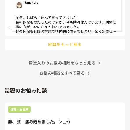
tanahara
同僚がしばらく休んで戻ってきました。

精神的なものだったのですが、今も時々休んでいます。別の仕
事の方がいいのかなと悩んでいました。

他の同僚も保護者対応で精神的に参ってしまい、全く別の仕事
にしていました。

保育の現場は女の社会が強いので、体調不良が精神的になもの
回答をもっと見る
であれば別の仕事などでリフレッシュしてみるのも一つの手で
すよね。

無理なさらず、楽しい仕事が見つかるといいですね♡
殿堂入りのお悩み相談をもっと見る
お悩み相談をすべて見る
話題のお悩み相談
保育・お仕事
腰、膝　痛み始めました。(>_<)