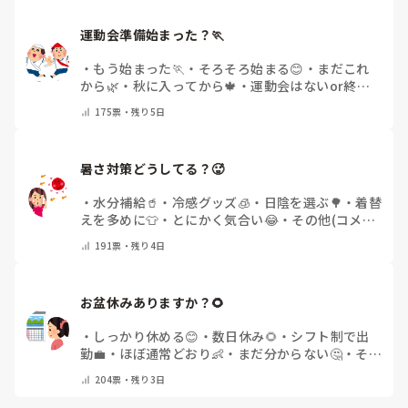
運動会準備始まった？🏃
・
もう始まった🏃
・
そろそろ始まる😊
・
まだこれ
から🌿
・
秋に入ってから🍁
・
運動会はないor終わ
った✨
・
その他(コメントで教えてください)
175
票・
残り5日
暑さ対策どうしてる？🥵
・
水分補給🥤
・
冷感グッズ🧊
・
日陰を選ぶ🌳
・
着替
えを多めに👕
・
とにかく気合い😂
・
その他(コメン
トで教えてください)
191
票・
残り4日
お盆休みありますか？🌻
・
しっかり休める😊
・
数日休み🌻
・
シフト制で出
勤💼
・
ほぼ通常どおり👶
・
まだ分からない🤔
・
その
他(コメントで教えてください)
204
票・
残り3日