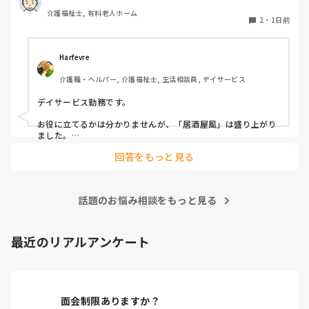
質問いたしました。

介護福祉士, 有料老人ホーム
うちの施設では現在、以下のような取り組みを行っていま
2
・
1日前
す。

毎月：「カフェ」と称して少し豪華なおやつとコーヒー・緑
Harfevre
茶等の提供、カレンダー作り

介護職・ヘルパー, 介護福祉士, 生活相談員, デイサービス
隔月： ランチのテイクアウトイベント

デイサービス勤務です。

その他： 季節ごとの定期的な行事(運動会や七夕など)

お役に立てるかは分かりませんが、「居酒屋風」は盛り上がり
ました。

ノンアルコール飲料に枝豆などのおつまみ、カラオケでデュエ
今の内容も喜ばれているのですが、最近少しマンネリ化して
回答をもっと見る
ットしたり…

きたなと感じており、新しく喜ばれるようなアイデアを探し
アルコールが入ってないのに「酔っちゃった」と雰囲気に呑ま
ています。

れてなのか、ほんのり顔が赤くなる方もいらっしゃいました。

企画の参考にさせていただきたいため、「うちは毎月こんな
参考になれば幸いです。

イベントをしている」「年〇回、こんな大型行事がある」
話題のお悩み相談をもっと見る
「マンネリ打破にこれが盛り上がった！」など、皆さんの施
あとは、寄せ植え(鉢にいくつかの苗を植える)やビンゴ大会な
設のリアルな内容やおすすめのレクをぜひ教えていただける
最近のリアルアンケート
と嬉しいです。

どうぞよろしくお願いいたします。
面会制限ありますか？