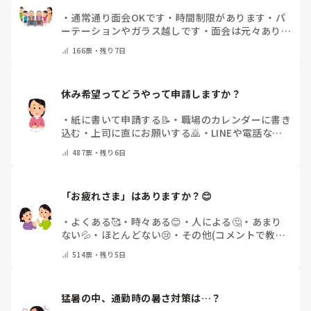
・
通常通り面会OKです
・
時間制限があります
・
パ
ーテーションやガラス越しです
・
面会は元々ありま
せん
・
その他（コメントで教えてください）
166
票・
残り7日
休み希望ってどうやって申請しますか？
・
紙に書いて申請する📝
・
職場のカレンダーに書き
込む
・
上司に直にお願いする🙇
・
LINEや電話など
で申請する
・
その他（コメントで教えてください）
487
票・
残り6日
「お疲れさま」はありますか？😊
・
よくある🥰
・
時々ある😊
・
人による🤔
・
あまり
ない💦
・
ほとんどない😢
・
その他(コメントで教え
てください)
514
票・
残り5日
猛暑の中、通勤時の暑さ対策は…？