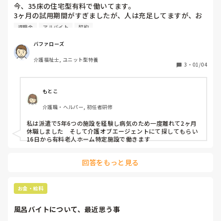
今、35床の住宅型有料で働いてます。

3ヶ月の試用期間がすぎましたが、人は充足してますが、お
しゃべりの多い、細かくうるさい、入居者は、もの言う人が
退職金
アルバイト
契約
多くて苦手です。おまけに面接時は、正社員で、賞与ありと
確認したのに、雇用契約書もらったら、社長が決めてるみた
バファローズ
いで、面接官でない。勤務態度、会社の状況によるなどの条
介護福祉士, ユニット型特養
件付きの2年間の賞与なし、退職金なしの契約社員でした。

3
・
01/04
52歳で従来型特養、老健、ユニツト特養1年半、今回の住宅
型有料で15年の経験ある男です。大阪市内に住んでます。

もとこ
年明けから、働きながら3月まで、資格の勉強したいので期
介護職・ヘルパー, 初任者研修
間限定で、探してみることにしました。

私は派遣で5年6つの施設を経験し病気のため一度離れて2ヶ月
住宅型など訪問介護は、時間通りするのが容量悪くて苦手な
休職しました　そして介護オブエージェントにて探してもらい
ので、選択から外すことにしました。

16日から有料老人ホーム特定施設で働きます
派遣、紹介会社は、使いません。

回答をもっと見る
働きながら、カイテク介護バイトで122回やつてます。

ジョブメドレーは、前、無断キャンセルしたのでアカウント
停止です。

お金・給料
どこか良い求人サイト、募集ありませんか?

風呂バイトについて、最近思う事
大阪市内で安定した正社員で評判の良いところで働きたいで