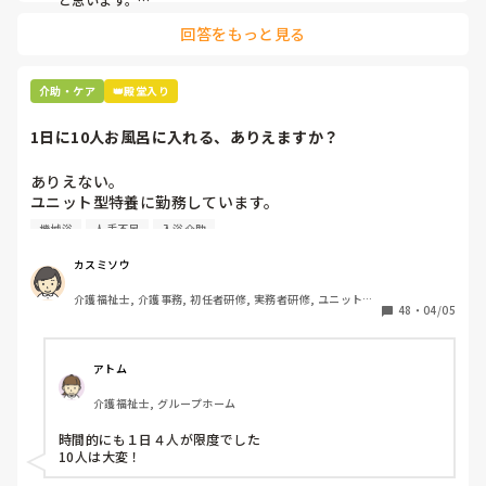
回答をもっと見る
私お風呂専属でバイトしてるんですけど、お風呂の時に顔にカ
レーつけた人とかいますもん。

あーやってくれなかったんだなって。スプーンでぬぐったりそ
介助・ケア
👑殿堂入り
んなことすら、やらないのかね、酷いスタッフとか思いなが
ら。

1日に10人お風呂に入れる、ありえますか？
机上の空論、理想論、いちいち腹立ててもしょうがない。
ありえない。

ユニット型特養に勤務しています。

人手不足で入浴のない日があるため、今度1日に10人入れて
機械浴
人手不足
入浴介助
下さいとリーダーから言われました。

午前中に5人、午後から1人助っ人つけるので5人入れて下さ
カスミソウ
いとのことです。

介護福祉士, 介護事務, 初任者研修, 実務者研修, ユニット型
ここはほぼ全員寝たきりの方ですよ。ありえますか？

48
・
04/05
特養
アトム
介護福祉士, グループホーム
時間的にも１日４人が限度でした

10人は大変！