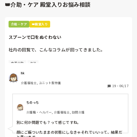
👑介助・ケア 殿堂入りお悩み相談
介助・ケア
👑殿堂入り
スプーンで口をぬぐわない
社内の回覧で、こんなコラムが回ってきました。

[スプーンで口をぬぐわない]

食事介助
ケア
自分やっちゃってるなと思いました。

hk
皆さんはどうですか⁇
介護福祉士, ユニット型特養
19
・
06/17
ちのっち
介護職・ヘルパー, 介護福祉士, 訪問介護
別に何か問題でも？って感じですね。

顔にご飯ついたままの状態にしなきゃそれでいいって、結果だ
と思います。
