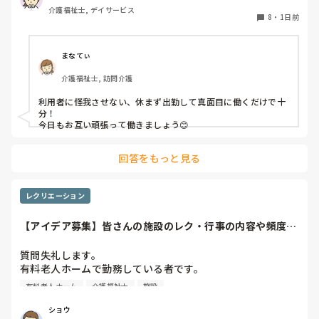
介護福祉士, デイサービス
今の私を振り返ってみたら…何も持っていないことが虚しく
8
・
1日前
なってきました…

利用者からは「素直に話聞いてくれる」・「言いやすい・頼
まなてぃ
みやすい」

介護福祉士, 訪問介護
って言われます。

利用者に怪我させない、休まず出勤して真面目に働くだけで十
職員から見ての私は？って考えたら答えられる自信がないで
分！

す…

今日もお互い頑張って働きましょう😊
やだな、この自暴自棄…
回答をもっと見る
レクリエーション
【アイデア募集】皆さんの施設のレク・行事の内容や頻度を
教えてください
質問失礼します。

有料老人ホームで勤務している者です。

有料老人ホーム
介護福祉士
施設
他の施設様では、どのようなレクリエーションや行事を、ど
のくらいの頻度で行っているのか参考にさせていただきたく
ショウ