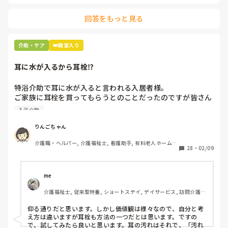
回答をもっと見る
介助・ケア
👑殿堂入り
耳に水が入るから耳栓⁉︎
特浴介助で耳に水が入ると言われる入居者様。

ご家族に耳栓を買ってもらうとのことだったのですが皆さん
どう思われますか？

入浴介助
まずは水が入らないように介助を工夫するのが先なのではと
思ったのですがパートなためあまり強く言えず…

りんごちゃん
また洗髪後どうやら耳を拭いてない様子。あとから耳を拭い
介護職・ヘルパー, 介護福祉士, 看護助手, 有料老人ホーム, 
て欲しいと言われて拭くととても汚いのですが、耳栓よりも
28
・
02/09
サービス付き高齢者向け住宅, 病院, 初任者研修, 実務者研
まず耳拭くのが先なのではと…

修, ユニット型特養
耳栓の管理も大変だと思いますし（衛生的に消毒なども必要
かと）、皆さんどう思われますか？
me 
介護福祉士, 従来型特養, ショートステイ, デイサービス, 訪問介護, 
ユニット型特養
仰る通りだと思います。しかし価値観は様々なので、自分と考
え方は違いますが耳栓も方法の一つだとは思います。ですの
で、試してみたら良いと思います。耳の汚れはそれで、「汚れ