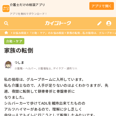
介護士
だけの相談アプリ
アプリで開く
アプリを無料でダウンロード！
お悩み相談
「介助・ケア」のお悩み相談
家族の転倒...私の祖母は、グループホー
介助・ケア
家族の転倒
つしま
介護職・ヘルパー, 介護福祉士, デイケア・通所リハ
私の祖母は、グループホームに入所しています。

私も介護士なので、人手が足りないのはよくわかりますが、先
週、夜間に転倒して鎖骨骨折と骨盤骨折に

なりました。

シルバーカーで歩けてADLを維持出来てたものの

アルツハイマーがあるので、理解に少し乏しく

自分一人でトイレに行こうとして転倒したみたいです。
