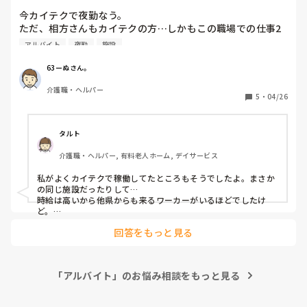
今カイテクで夜勤なう。

ただ、相方さんもカイテクの方…しかもこの職場での仕事2
回目だと…(　ﾟдﾟ)

アルバイト
夜勤
施設
社員さんは19時までにはみんな帰りました…

ほとんどの方が結構自立されてるんだがだからと言ってスポ
63ーぬさん。
ットバイト2人で夜勤はないやろw

介護職・ヘルパー
コンビニバイトよりいい加減な人員配置やと思う

5
・
04/26
何かあった時どーするんやろ？責任取れといわれてもねぇ…

普通は片方だけ社員さんやと思うがマジで過去一ヤバい施設
や

タルト
介護職・ヘルパー, 有料老人ホーム, デイサービス
これ役所に通報したら一発アウトちゃうかな？
私がよくカイテクで稼働してたところもそうでしたよ。まさか
の同じ施設だったりして…

時給は高いから他県からも来るワーカーがいるほどでしたけ
ど。

回答をもっと見る
私は短時間勤務で頑張って2ヶ月間稼働しましたが、短時間で
は到底終わらない業務量をカイテクに丸投げ、一部社員は仕事
しないのに呆れて応募はもうやめました。

「アルバイト」のお悩み相談をもっと見る
頭数だけは揃っているなら通報しても配置人員は守っていると
言われるだけなのかもしれませんね。