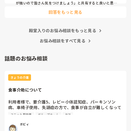
が強いので皆さん気をつけましょう」と共有すると良いと思い
ます。
回答をもっと見る
殿堂入りのお悩み相談をもっと見る
お悩み相談をすべて見る
話題のお悩み相談
きょうの介護
食事介助について
利用者様で、要介護5、レビー小体認知症、パーキンソン
病、車椅子使用、失語症の方で、食事が自立が難しくなって
来ました。ご飯を、おにぎりにして、ご自分で手づかみで食
ユニット型特養
グループホーム
ケア
べてもらおうと、幼児が食べるくらいのおにぎりにしてま
す。食べられる時とスプーンを使っても難しい時がありま
ガビィ
す。おかずも、おにぎり同様、手づかみでたべてもらってる