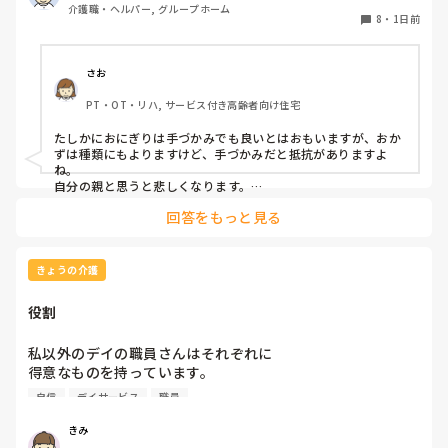
介護職・ヘルパー, グループホーム
時があるのですが、難しい時は、職員が介助しています。ご
8
・
1日前
飯は、おにぎりで手づかみでもいいのかなと思いますが、お
かずの手づかみは、どうかなと思うのですが、皆さんはどう
思われますか？私は、自分の母親が手づかみで食べてるのを
さお
見たら、悲しくなります…職員さん、介助して下さいと思っ
PT・OT・リハ, サービス付き高齢者向け住宅
てしまいます…
たしかにおにぎりは手づかみでも良いとはおもいますが、おか
ずは種類にもよりますけど、手づかみだと抵抗がありますよ
ね。

自分の親と思うと悲しくなります。

フルーツや温野菜とかならまだ良いでしょうけど。嚥下状態は
回答をもっと見る
どうなんでしょうか？とろみつけてたりするのを手づかみは抵
抗がありますね。
きょうの介護
役割
私以外のデイの職員さんはそれぞれに

得意なものを持っています。

自信
デイサービス
職員
裁縫や手作業など。

介助で言えば、要領よく動けたりと。

きみ