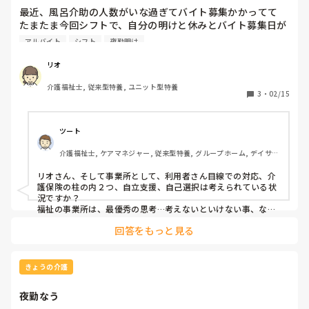
す。

最近、風呂介助の人数がいな過ぎてバイト募集かかってて

たまたま今回シフトで、自分の明けと休みとバイト募集日が
被ってるとこ多くて行ってたら、事務員さんから 休み少な
アルバイト
シフト
夜勤明け
いからそこは考えんば  的な事言われ、 

別日には  毎日来るのキツくない？ と言われ、、、

リオ
最初は稼げると思って何も考えずに行きよったけど、

介護福祉士, 従来型特養, ユニット型特養
日に日に行きづらくなってきたこの頃(￣▽￣;)

3
・
02/15
別に風呂時間だけだし、関係ないユニットには顔出さないし

コソコソ帰ってたし、大丈夫かな～って思ってたけど🤪

ツート
バイト募集と明け休みが被らんければ普通に休むし

介護福祉士, ケアマネジャー, 従来型特養, グループホーム, デイサー
予定ある日は避けてるし🫥🫥

ビス
リオさん、そして事業所として、利用者さん目線での対応、介
ユニットの人達もそんな思ってるんかな～～

護保険の柱の内２つ、自立支援、自己選択は考えられている状
また来とらす  みたいな🫥🫥

況ですか？

逆に体力面を心配してくれるのは有難いし、、

福祉の事業所は、最優秀の思考…考えないといけない事、なん
ですけどね…　どんな雰囲気でしょう…

回答をもっと見る
つまりは、ケアプランに沿ってるか、利用者さんの生活の質を
自分的には風呂入れる人数増えるし稼げるし

どー対応されているか…

一石二鳥だったんやけど、、

ケアマネにも現状を基に、介護の方針を定めて頂きたいと思い
ます…
きょうの介護
難しいな～～
夜勤なう