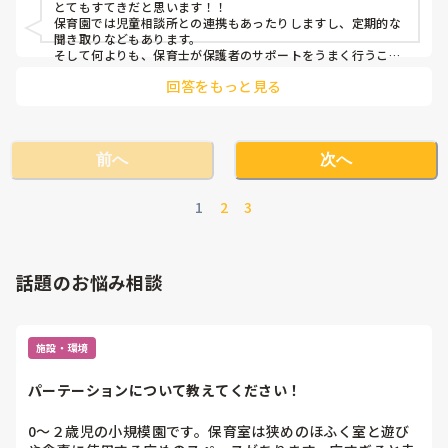
とてもすてきだと思います！！

現地点では上記のようなことを考えています

保育園では児童相談所との連携もあったりしますし、定期的な
聞き取りなどもあります。

そして何よりも、保育士が保護者のサポートをうまく行うこと
で防げる虐待があると感じています。

回答をもっと見る
すてきな夢に向かって頑張って下さい！応援しています☺️
前へ
次へ
1
2
3
話題のお悩み相談
施設・環境
パーテーションについて教えてください！
0〜２歳児の小規模園です。保育室は狭めのほふく室と遊び