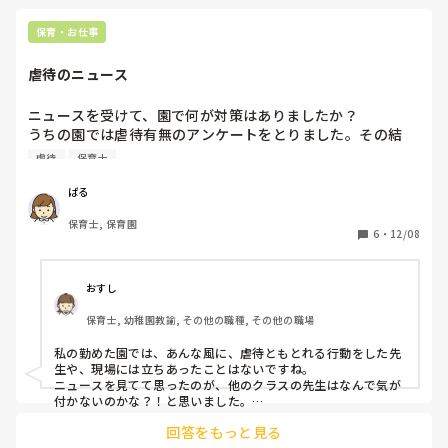
って捉えられてもおかしくないと思います。もっとトップが
堂々としていてほしいものです。
保育・お仕事
虐待のニュース
ニュースを受けて、園で何が対策はありましたか？

うちの園では虐待有無のアンケートをとりました。その結
果、ありと答えた方が2名いたそうで、先日本部の方から指
虐待
保育士
導が入りました。

その後、こんなのじゃやっていられないとか、誰が書いたん
ぱる
だ…みたいな険悪な雰囲気になっています。

保育士, 保育園
私が思うに、ニュースほどのことはしていないにしろ、虐待
6
・
12/08
と思われても仕方がないことを多々ありました。

それなのに『ニュースに顔写真が出たらどうしよう』とか冗
談みたいに話していてドン引きしました。反省の念はないの
おすし
か…と。

保育士, 幼稚園教諭, その他の職種, その他の職場
私はたしかに保育士は大変な仕事だけれど、それで虐待が許
されるわけではないし、逮捕もオーバーではないと思ってい
私の勤めた園では、あんな風に、虐待ともとれる行動をした先
ます。

生や、現場には立ちあったことはないですね。

ニュースを見てて思ったのが、他のクラスの先生はなんで気が
みなさんはあのニュース、どう受け止めていますか？
付かないのかな？！と思いました。

知ってて見過ごすのも、同罪じゃない？！とまで思ったのです
回答をもっと見る
が、私が例えば新人の立場なら、直接言うことも、園長に相談