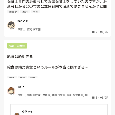
保育士専門の派遣会社で派遣保育士をしていたのですが、派
遣会社から〇〇市の公立保育園で派遣で働きませんか？と聞
かれて、どんな感じですか？って聞いたら１園だけヤバい園
市役所
虐待
公立
があって、そこに派遣する人は次々辞めてしまいます、でも
辞めた人に話を聞くと、一人のパートのボスがいます、でも
ねこバス
そのボスが本当にヤバいのは保育士じゃなくて子どもたちに
保育士, 認可保育園
ヤバいらしく、見てられないと辞めてくそうです、その園に
2
・
08/05
配属にならなければ大丈夫です。と言われてその後私の働く
園はそこの園じゃないと聞いていたのですが

、配属された園で虐待とパワハラが行われていました。

保育・お仕事
虐待とパワハラが辛いから辞めたいと言っても、自分勝手だ
給食は絶対完食
の子供たちはどうなるんですか？だの途中退職による利益が
減ることしか考えてない担当にショックでした。虐待につい
給食は絶対完食というルールが本当に嫌すぎる…

て話してもえーえーしか言わないし、保育園なんて不適切な
ことくらいやってますよーとか真剣に聞いてもらえませんで
4月から入職した園は、どの学年も絶対完食。

虐待
食育
給食
した

減らす、おかわりする、どちらも幼児クラスであってもな
し。

みいや
退職後、市役所に私が見た虐待の事実や他の園で虐待がある
と聞いたことも通報しましたが、他のクラスの先生たちが頑
保育士, 幼稚園教諭, 保育園, 認可保育園, 認可外保育園, 病院
完食させるために、わざわざ食器は給食室に返して、保育室
5
・
06/05
張ってる姿をみていたので、園名は言えず、市の担当者もび
内保育
内にある茶碗に移し替えて食べさせる。

っくりしてましたが、市全体問題として考えると言ってはい
ましたが、ちゃんと対応したのかはわかりません

「野菜食べたよね！？」「白ごはん残ってるよ！」の声かけ
のりっち