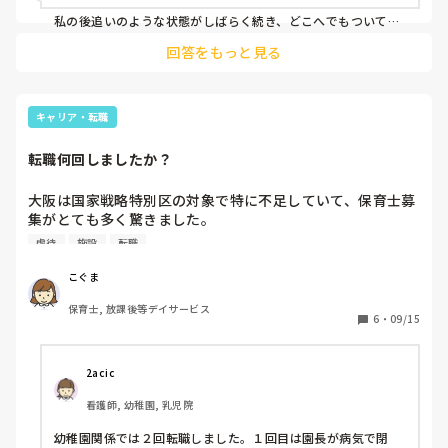
す。。。

私の後追いのような状態がしばらく続き、どこへでもついて来
たがりました。

同じような経験されたことのある方、経験談聞かせていただ
回答をもっと見る
その子に危険がない限りは受け入れるようにして、他の子にも
けると嬉しいです！
同じように対応していたところ、しばらくして満足したのか後
追いのような行動はなくなりました。

否定せず、受け入れ続けたことで信頼してもらえたのだと思い
ます。

キャリア・転職
くっつくのが悪いこと、相応しくないこと、という空気がある
転職何回しましたか？
ことで、他の子も指摘するのかな？と思いました。

くっついて安心できるのであれば、できるだけ受け入れてみて
はいかがでしょうか？

大阪は国家戦略特別区の対象で特に不足していて、保育士募
ずっとは続かないと思います。

集がとても多く驚きました。

理由を聞く必要もないのではないでしょうか。

私はもともと障がい福祉が主でいくらでも転職先もあり、高
虐待
施設
転職
その子自身、はっきりと説明できないのかもしれません。

齢者施設も来るもの拒まずのところが多い印象です。

とまとさんがいらっしゃる時だけでもくっついていたいのかも
有資格者の多い保育の方が虐待など少ないのではと転職を考
しれません。

こぐま
えていますが、

うまくまとまりませんが…参考までに。

保育士, 放課後等デイサービス
保育の現場でも辞めてもすぐに転職できる程人材が足りてい
6
・
09/15
ちなみに、私が受け持っていた前述のお子さんは、卒園しても
会いに来てくれました。
2acic
看護師, 幼稚園, 乳児院
幼稚園関係では２回転職しました。１回目は園長が病気で閉