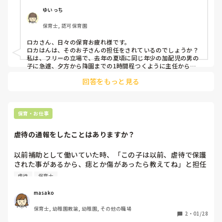
園での事実を話しをするとその場では注意をしてくれますが
ゆいっち
変わりません

保育士, 認可保育園
保育の現場で保育士が虐待だという問題がありますが逆虐待
はどうしたらいいのでしょうか
ロカさん、日々の保育お疲れ様です。

ロカはんは、そのお子さんの担任をされているのでしょうか？

私は、フリーの立場で、去年の夏頃に同じ年少の加配児の男の
子に急遽、夕方から降園までの1時間程つくように主任から言
われました。

回答をもっと見る
それまでは、その子の加配担当の先生が帰った後に別のパート
の先生が半年程ついていたのですが、他のお子さんへの怪我等
問題が多発して見切れない…と言う事で私に急遽交代要請が来
ました。

私は、その子とほとんど面識がない、前の先生が自由奔放にさ
保育・お仕事
せていた影響でかなりの洗練を受けました。

担任でもないので自分から保護者に言う事もできない立場…

虐待の通報をしたことはありますか？
変わった初日から1週間程、噛まれる、両腕をつねる、引っ掛
れる…で血だらけになってました。

昨日までの先生が自由奔放にされていた、見切れなかった行動
以前補助として働いていた時、「この子は以前、虐待で保護
が私になって止められたり、注意される苛立ちで私にやる感じ
された事があるから、痣とか傷があったら教えてね」と担任
でした。

に言われた事があります。目に見える傷がある虐待でした
虐待
保育士
その都度、ダメな事はダメと教え続けつつ…保護者に言えな
ら、すぐに分かるので、担任や園長に相談できます。そし
い、でも限界…3日程たった時に、ロカさんのように逆虐待で
て、通報したケースも見てきました。

はないですが、あまりにも我慢できず、両腕血だらけになりな
masako
がら事務所に行って看護師さんに治療をお願いしました。事務
現在、毎日お風呂に入っていない子や、親が子供の荷物を用
所には、園長、副園長、主任もいるので私の血だらけの様子を
保育士, 幼稚園教諭, 幼稚園, その他の職場
意できない家庭、朝ごはんを食べさせていない家庭等、ネグ
2
・
01/28
みて驚く…私は、それを知って欲しくてわざと事務所に行った
レクト気味の家庭が何件かあります。職員で共有はしている