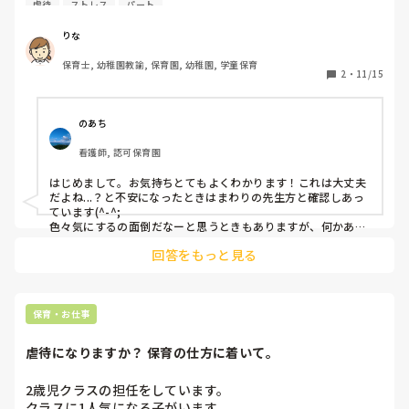
虐待
ストレス
パート
皆さんは前と変わらずに保育できていますか？
りな
保育士, 幼稚園教諭, 保育園, 幼稚園, 学童保育
2
・
11/15
のあち
看護師, 認可保育園
はじめまして。お気持ちとてもよくわかります！これは大丈夫
だよね...？と不安になったときはまわりの先生方と確認しあっ
ています(^-^;

色々気にするの面倒だなーと思うときもありますが、何かあっ
てからでは遅いので、良い機会でもあるのかなと思うようにし
回答をもっと見る
ています！
保育・お仕事
虐待になりますか？ 保育の仕方に着いて。
2歳児クラスの担任をしています。

クラスに1人気になる子がいます。
