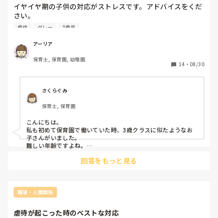
ね。
イヤイヤ期の子供の対応がストレスです。アドバイスをくだ
ないところ(玄関)でAちゃんだけで遊べるようにしました。

さい。

その時に、玩具をAちゃん用のと他の子用で分けようとしま
したが、Aちゃんは玩具が少なくなったのが嫌で癇癪を起こ
虐待
グレー
3歳児
初めまして。私は20代の女性です。保育士の仕事は半年前に
したまま落ち着かず、全ての玩具をAちゃんに渡すと落ち着
始めました。今は保育士補助として保育園で働いています。

きました。

アーリア
その状況に他の先生は

保育士, 保育園, 幼稚園
現在、勤める保育園に3歳の所謂、イヤイヤ期の子供がいま
「Aちゃんが遊んでいる時は他の子がその玩具で遊べなくな
14
・
08/30
す。その子は以下のような行動をします。

るね〜」「仕方ないね〜」

【困っている行動】

ぐらいの反応でした。

①着替え、おむつ替えなど日常の行動の全てを大声で泣き喚
しかし、幼稚園の玩具は幼稚園のでありAちゃんのではあり
さくらぐみ
いて拒否。強要すると【オムツを脱がされた！】【ママ助け
ません。

保育士, 保育園
て】など誤解されることを叫ぶ

Aちゃんが癇癪を起こさないでいいように環境を作る事は大
②暴れて全裸で園庭を駆け回る

切な事だと思います。

こんにちは。

保育士に対して蹴るなどの暴力

でも、そこで他の子が我慢をしないといけない環境はおかし
私も初めて保育園で働いていた時、3歳クラスに似たようなお
③【出ていけよ！】【追い出してやる】【あっちにいけ！】
いと思います。

子さんがいました。

などの言葉を保育士に言う

難しい年齢ですよね。

私のクラスでは、主担、副担、加配の子に1人徹底的につく保
④私が近づいただけ大声で叫んで拒否

そこで先程の"Aちゃんを完全に隔離してもいいのか"という
回答をもっと見る
育士の3人で18人をみていました。

ところに戻りますが、

感情が溢れ出てしまう子は加配対象ではありませんでした。

保育の教科書にある【共感】【選択肢を示す】【気をそらせ
Aちゃんと他の子用の玩具に分け、完全に隔離することで、A
クラスに入ったばかりでその子と打ち解けてはいなかったの
る】など全て試しましたが、そもそも大声で泣き叫び続け話
ちゃんに他の子がAちゃんと同じ玩具を使っているところを
で、その子が感情を抑えられなくなったら主担と交代して、対
を全く聞かないので効果がありません。何かを渡しても投げ
見えなくする方がAちゃんにとっても他の子にとってもいい
応してもらっていました。

職場・人間関係
つけられます。

その間は自分が主担となって活動を回さないといけませんが、

のでは無いかという結論になりました。

その子にとって1番早く落ち着くことができる方法でした。

虐待が起こった時のベストな対応