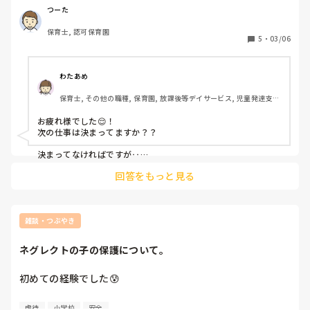
しかしながら、認められることはなく終わります。

たの？」とか、あえて声をかけると、ドヤ顔してやらなくなっ
つーた
てくる…かも？
僕の努力不足かな。

保育士, 認可保育園
やっぱり、男性が保育士として仕事をするにはまだまだ難し
5
・
03/06
い世の中だなと、あらためて感じています。

遠くない近い未来、日本の保育が今よりも見直されて、子育
わたあめ
てそのものにおいても男性と女性、どちらの必要性も認めら
保育士, その他の職種, 保育園, 放課後等デイサービス, 児童発達支援
れ、保育士の待遇含めて男性も女性もどちらも働けるように
施設
なることを願っています。

お疲れ様でした😌！

次の仕事は決まってますか？？

その分、性教育や人権など子どもの頃から取り組んでいくこ
とが、将来的に虐待や性被害を防ぐことにつなげていく取り
決まってなければですが‥

デイサービスの保育士はどうですか！？運動系のデイサービス
組みが必要になっていくのだと個人的には思っていますが。

回答をもっと見る
だと、男性職員も多いし‥、！

性差やそれぞれの役割もお互いに学びつつ、いわゆる子ども
おすすめですよ〜😌、！

の前に立つ大人なの不正行為がなくなっていってほしい。

風あたりは強くなる一方、男性というだけで一歩引いてみら
れたり、フィルターがかかったりしていることは相手の振る
雑談・つぶやき
舞いを見ればわかります。

それぞれ、特に男性保育士は偏見視されないよう、振る舞い
ネグレクトの子の保護について。
方や接し方に気をつけたり、清潔感を保とうとしたり、何か
しら考えて仕事に従事しているはずです。

初めての経験でした😰

しかしながら、女性には見た目ではどうしても敵いませんし
劣ります。それが現実であり事実です。

仕事柄、いや…そうでなくて誰でも聞いたことがある【ネグ
虐待
小学校
安全