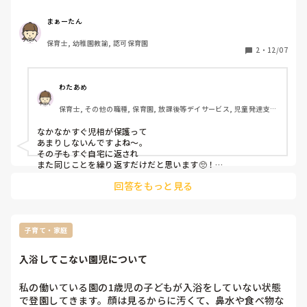
それが、性差とも言えます。変えようがない。

レクト」】

じゃあイケメンだったらいいのか。イケメンなら、見た目で
まぁーたん
大丈夫、ってことがあるのも、事実でしょう。

今朝7時30分ごろ。

保育士, 幼稚園教諭, 認可保育園
娘は小学校に登校するため、途中まで送っていきました。

2
・
12/07
人は結局、見た目。

で…。

そうなんだと思います。僕は以前、保育士をしている友人に
そこで大問題が発生🫵

言われたことがあります。

わたあめ
「お前は見た目で損してるよ。」

いつも送っていく場所に、なぜか息子と同じくらいの子供が
見た目で働けない仕事がある世の中なら、人手不足なのに技
保育士, その他の職種, 保育園, 放課後等デイサービス, 児童発達支援
1人で遊んでいました。

術力はあるのに、これだけ働けない人が増えていることも納
施設
交通量はかなりあるところです。

得です。

なかなかすぐ児相が保護って

「えっ⁉️」と思ったのは私だけではなく、そこで信号待ちを
あまりしないんですよね〜。

していた小学生の子達もでした。

その子もすぐ自宅に返され

でも、日本中に活躍されている男性保育士さんはたくさんい
その子たちに「この子知ってる？お母さんとかの姿見た？」
また同じことを繰り返すだけだと思います🥺！

らっしゃいます。

と尋ねると、みんな同時に首を振る。

その方々含め、保育士の皆さんで日本の保育の未来を創って
回答をもっと見る
明らかに怪我があり、

いっていただきたいです。

「パパにやられた」があれば

あー…まじか😱

児相でした。か、児相に電話すると

保育士を経験したものとして、保育が好きな人間の1人とし
「わたしたちは動けないので、警察に電話してください」

て、保育士の皆さんを応援しています。

運良く、娘を途中まで送っていくところは目の前に交番があ
とのこと‥🥺！

子育て・家庭
偉そうに聞こえてしまったら、ごめんなさい。

ります。

決してそのような気持ちではないです。

児相が警察に電話してと言ったから、まだ電話できたけど、

そのまま、その子と息子を連れて交番へ。

入浴してこない園児について
児相が「わかりました〜！」で

ただ、個人的には男性も保育士として長く働けるような待遇
終わらせてたら何もできなかったってことだよね？

娘と、その他小学生の子達には「おばさんが交番に連れてい
と、ゾッとしました。

私の働いている園の1歳児の子どもが入浴をしていない状態
になってほしいし、同じように女性の仕事だから待遇面が改
くから学校に行ってねー！」と伝えておきました💦

で登園してきます。顔は見るからに汚くて、鼻水や食べ物な
善されないとかではなく、世の中に認められる仕事になって
それを聞いた娘も、いつもならバイバイと手を振り、姿が見
その事案は虐待ニュースで載りました。父親は逮捕。だが、
