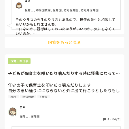
まき
保育士, 幼稚園教諭, 保育園, 認可保育園, 認可外保育園
そのクラスの先生のやり方もあるので、担任の先生と相談して
もいいかもしれませんね。

一口なのか、誘導はしておいたほうがいいのか、気にしなくて
いいのか。

回答をもっと見る
うちは一口でも！と促して、それでも無理であればじゃあまた
今度ね！と無理強いはさせません
保育・お仕事
子どもが保育士を叩いたり噛んだりする時に怪我になっても
仕事だから仕方が...
年少の子で保育士を叩いだり噛んだりします

自分の思い通りににならないと外に出て行こうとしたりもし
ます

虐待
怪我対応
3歳児
かまって欲しい気持ちからなのだろうと思いますが…

周りの子に怪我させないように止めると保育士がやられる感
ロカ
じです

保育士, 保育園
保護者は迎えに来るとその子のことを「可愛い♥️」「大好き
4
・
04/21
♥️」と愛情たっぷりの表現をしているのですがこれは保育士
の前だから？って気がします
