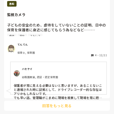
より「上司に見られている時だけ気を付ける」状態でその先生
愚痴
との関係は悪化し、相手の異動という形で終わってしまいまし
た。

監視カメラ
今でもどう伝えたらよかったか悩みます。

が、もし同様のことがあったら「自分の気にしすぎで済んだら
子どもの安全のため、虐待をしていないことの証明、日中の
何より」くらいの気持ちで、子どもたちのためにやはり同じこ
保育を保護者に身近に感じてもらう為などなど………

とをすると思います。
虐待
安全
ストレス
つけた方がメリットは多いとは思いますが、24時間監視され
ているようで気持ちがもやもやします。

てんてん
別にやましいことをしている訳では無いけど監視された状態
保育士, 保育園
で保育士続けられる自信ありません。
4
・
12/11
ハセケイ
幼稚園教諭, 認証・認定保育園
保護者が常に見える必要はないと思いますが、あることないこ
と通報された時に証拠として、ドライブレコーダー的な存在は
アリかもしれないです。

でも早い話、管理職がこまめに現場を視察して現場を常に把握
して、職員とも面談を定期的にするなど、現場や職員を守る体
回答をもっと見る
制ができていればカメラなんて必要ないんですけどね。

カメラがある＝うちは現場を把握できてません！信用してませ
ん！
