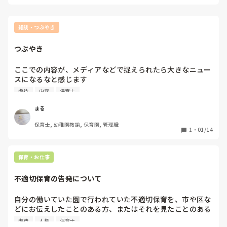
ロカさん、ご無理だけはせず、限界がきたら主任などに相談を
子もたくさんいました！

食べれるものが増えた方が、一部のものしか食べれないより
お勧めします。
お友達がたくさんいる環境の中で、褒めながら、少しづつ苦手
人生も豊かになると思います。

な食べ物も食べられるようにしていけるといいのかなと思いま
す。

雑談・つぶやき
好きなものだけ、楽しく食べるなんて綺麗事。食育しても美
イライラせずに、子供たちと向き合っていきましょう！
味しそうに食べても、食べないと拒否する子もいます。その
つぶやき
うち食べれる、なんて言葉も、いつになっても食べれないワ
ガママで偏食の大人の完成です。

ここでの内容が、メディアなどで捉えられたら大きなニュー
スになるなと感じます

より良くしていこうとする皆さんの声が届き、不適切や虐待
虐待
内容
保育士
しかし勿論、保育園では楽しく食べる、無理強いしないが今
行為をする保育士の対応が改善へと繋がるといいですね

の基本です。

これからの人生を支える子どもたちを守り育てる保育士が増
まる
虐待にもなるし自己肯定感が下がるので無理強いはしないで
え、不適切や虐待をする保育士が一人でも減ることを願いま
すが、全く納得していないです。イライラします。

保育士, 幼稚園教諭, 保育園, 管理職
す
1
・
01/14
私はどうしたら納得できるでしょうか。好きなものだけ食べ
てていい根拠が知りたいです。ポテチだけでもいいのでしょ
保育・お仕事
うか？

その子のことどうでもいいようにしか聞こえません。

不適切保育の告発について
自分の働いていた園で行われていた不適切保育を、市や区な
誰かに論破されて自分の固い考え方を変えたいです。

どにお伝えしたことのある方、またはそれを見たことのある
根拠のある正論が知れると安心します。
方はいらっしゃいますか？？

虐待
人権
保育士