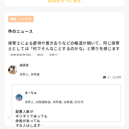
回答をもっと見る
してみたり、第三者に直接指導してもらう場をもうければ何か
かわるのかなと思いました
雑談・つぶやき
件のニュース
保育士による虐待や置き去りなどの報道が続いて、同じ保育
士としては「何でそんなことするのかな」と憤りを感じます
が、

保育所保育指針
虐待
子育て
その一方で、この事件をきっかけとして国による“保育士:子
ども”の対人数の見直しをしてもらえないかなぁと思う自分
ぽぽぽ
もいます。

保育士, 保育園
2
・
12/08
皆さんはどう思われますか？
まーちゅ
保育士, 幼稚園教諭, 保育園, 幼稚園, 託児所
配置人数が

ギリギリであっても

余裕があっても

する人はします
