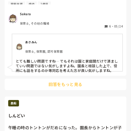
どついたまま、髪の毛もベタついている、服は白い部分が真
ほしいです。本当に大事で尊い職業のひとつですから。

家庭支援
虐待
1歳児
罰金払い釈放、仕事も無職にならずに続けていて、俺の何が悪
えなくなるまで見送るけど、今回は空気を読んで「お母さ
っ黒です。臭いもキツくて、正直側に寄ってくると避けてし
男性保育士の割合が増えたらいいな。

いと言っていて、通報した職員を恨んでるとのこと🥺！

ん！頑張って！」と、逆に励ましてくれて登校。

まいます。あまりにも臭いが不快で園で入浴させたこともあ
その職場は怖くて辞めました。

Sakura
子どもは、またすぐ自宅に返されてました。

りますが、母親に話しても全く響いていません。

ありがとうございました。

で、私はというと…。

またニュースにならなきゃいいけど‥って感じです。

保育士, その他の職場
ネグレクトの域に入っていますよね？
しばらくしたら、こちらのアカウントも削除します。
6
・
05/24
交番に駆け込み「迷子です」と。

色々調査してもらって、結局のところ、近くに住んでいる子
あさみん
で、常習犯だということでした。

すぐに警察の方が連絡をしてくれましたが、こういう時って
保育士, 保育園, 認可保育園
警察から児相に連絡するとかないんですかね？

とても難しい問題ですね… でもそれは園と家庭間だけで済まし
ていい問題ではない気がしますよね。園長と相談した上で、役
しかもその子。

所にも話をするのか等対応を考えた方が良い気がしますね。
朝寒い中、上着も着ないで、裸足にサンダル。

おむつは履いていたけど、おしっこが漏れて下半身ビシャビ
シャ。

回答をもっと見る
相当寒かったと思います😰

まさか自分がそういう子を保護してもらうために交番に行く
愚痴
とは思わなかったです😱

今日がたまたま休みで良かったものの…仕事だった場合、こ
しんどい
れで遅刻しても有休になってしまうのか⁈と思ってしまった
り。

午睡の時のトントンがだめになった。園長からトントンが子
その場合、申し訳ないけど、交番から職場に状況を説明して