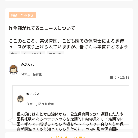
することも、難しいのかも。と思いました。

ある程度キャリアを重ねた今なら、誰に何を思われようが、関
係ないや！っと開き直っているので、行動にうつしちゃいそう
です！
雑談・つぶやき
昨今騒がれてるニュースについて
ここのところ、某保育園、こども園での保育士による虐待ニ
ュースが取り上げられていますが、皆さんは率直にどのよう
に思われていますか？また、今後少しでもあのような出来事
虐待
クラスづくり
保育内容
を無くすためにはどのようなことが必要だと思いますか？

ニュースで耳にするたび自分の中で色々と考えてしまい、こ
みかん丸
の仕事についての未来への憂いが増すばかりです。

保育士, 保育園
1
・
12/12
どんなことでも構いません。ぜひご意見や思いを聞かせて欲
しいです。
ねこバス
保育士, 認可保育園
個人的には市とか自治体から、公立保育園を定年退職した人や
園長経験のあるベテランの方を定期的に指導員として定期的に
園に呼んで、指導してもらう場を作ってみたり、自分たちの保
育が間違ってると知ってもらうために、市内の別の保育園に一
週間担任交代制度とか作ってみたりして、閉鎖的な空間をなく