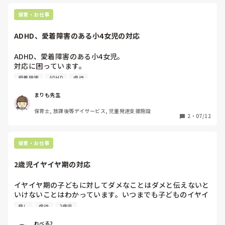
保育・お仕事
ADHD、愛着障害のある小4女児の対応
ADHD、愛着障害のある小4女児。

対応に困っています。

愛着障害
ADHD
虐待
児発、放デイに勤めています。

まりも先生
構って欲しい行動と取れる施設外への飛び出しや

保育士, 放課後等デイサービス, 児童発達支援施設
小さい子への嫌がらせ。

2
・
07/12
こちらの話を一切聞いていないような行動に

手を焼いています。

保育・お仕事
彼氏優先の母親でネグレクト気味な環境で育ち

不憫に思っているので、事業所全体で

2歳児イヤイヤ期の対応
彼女が求めている事は出来るだけ叶えてあげよう。としてい
ます。

イヤイヤ期の子どもに対してダメなことはダメと伝えないと
「いちご狩り行ってみたいんだよね」と

いけないことはわかっています。いつまでも子どものイヤイ
母親がいちご狩りに行っていた事を知り

ヤに付き合っていると「この先生はどこまでふざけたら許し
脅し
虐待
2歳児
自分も行きたいという児にお利口にしていたらね！と

てくれるだろう、ふざけたらこっちみてくれる！」となって
5つの約束を取り決め来週の◯日まで約束を守れたら行こう
しまうのでできるだけ反応しない、これ以上はもうダメで
れべる2