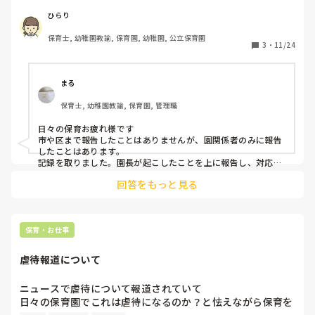
その際の、具体的な方法(録音など)や不適切保育の内容、そ
ひらり
の後の対応はどのようなものでしたか？

保育士, 幼稚園教諭, 保育園, 幼稚園, 公立保育園
答えられる範囲で構いませんので、教えていただけると嬉し
3
・
11/24
いです。
まる
保育士, 幼稚園教諭, 保育園, 管理職
日々の保育お疲れ様です

市や区まで報告したことはありませんが、園関係者のみに報告
したことはあります。

記録を取りました。園長が起こしたことを上に報告し、対応を
してもらいましたが結果報告もなくその園長の下で働いていま
回答をもっと見る
すので毎日顔を合わせますので、嫌がらせが起きています。人
間として上として未熟と判断し退職する予定です。報告も勇気
ある行動ですが、その後の自分の立場、いずらさ、相手が理解
があり自分を振り返る力があり、見直す力があるかどうか考え
た上で行動した方が良いかと思います。どんな不適切ですか？
保育・お仕事
差し障りなければ教えてください。ちなみに、こちらは、特定
の子どもに対する贔屓以上の行動が見られたためです
虐待報道について
ニュースで虐待について報道されていて

日々の保育園でこれは虐待になるのか？と怯えながら保育を
しています。
