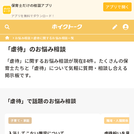
保育士
だけの相談アプリ
アプリで開く
アプリを無料でダウンロード！
お悩み相談
虐待に関するお悩み相談一覧
「
虐待
」のお悩み相談
「
虐待
」に関するお悩み相談が現在
84
件。たくさんの
保
育士
たちと「
虐待
」について気軽に質問・相談し合える
掲示板です。
「虐待」で話題のお悩み相談
子育て・家庭
職場・人間関係
入浴してこない園児について
虐待紛いを見