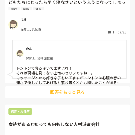
どもたちにとったら早く寝なさいというふうになってしまっ
もらおうと思ったり(^д^;)

て虐待と言われたけど、トントンが好きで落ち着いて寝れる
虐待
睡眠
乳児
子もいるし、して欲しくないと言われたらやらないし子供の
でも、そんな今日でも、授業参観のため朝からバタバタ。

思いを受け止めてるのにそう言われるとマジでしんどい。ほ
30分も拘束されたので予定が狂いバッタバタ💦

はら
んとに最近虐待が大げさすぎて泣けてくる。保育士やめたく
まぁ、時間経ってから、心配で再度交番に子供がどうなった
保育士, 乳児院
なる。

か確認したところ、電話の向こうで大泣きしている声が聞こ
1
・
07/25
えたから大丈夫そうでした。

交番が怖い、ママに会いたいというよりかは、保護した時も
のん
だけれど「外で遊びたい！ブーブのとこ行きたい！」って理
保育士, 幼稚園教諭
由で、交番の扉から何度も飛び出そうとしていたんですよね
😓

トントンで寝る子いてますよね！

咄嗟に鍵をかけちゃった私です(^д^;)（笑）
それは現場を見てない上司のセリフですね‥。

マッサージとかも好きな子もいてますがトントンは心臓の音の
速さで優しくしてあげると落ち着くとかも聞いたことがあるの
でどれが本当なのか‥

回答をもっと見る
でも保育に正解もないのが

正解のはずなんですけどね
保育・お仕事
虐待があると知っても何もしない人材派遣会社