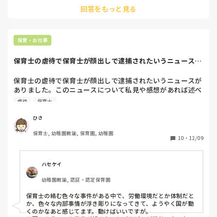
回答をもっと見る
その人の人間性が1番関係あると思いますよ
保育・お仕事
保育士の虐待で保育士が顔出しで逮捕されたいうニュースが
ありました。この...
保育士の虐待で保育士が顔出しで逮捕されたいうニュースが
ありました。このニュースについて私見や感想があれば述べ
ていただきたいです。私の感想は、もちろん虐待した保育士
虐待
保育士
が不適切な対応だったと思いますが、その背景に園の方針や
人間関係や労働環境が背景にあってのでは？と感じました。
ひさ
些細な事でも良いのでよろしくお願いします。
保育士, 幼稚園教諭, 保育園, 幼稚園
10
・
12/09
ハセケイ
幼稚園教諭, 認証・認定保育園
保育士の絡む色々な事件がある中で、労働環境だとか体制だと
か、色々な内部事情が浮き彫りになってきて、ようやく国が動
くのかなあと感じてます。動けばいいですが。
