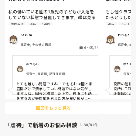
私の働いている園の1歳児の子どもが入浴を
もし他クラス
していない状態で登園してきます。顔は見る
たらどうしたら
からに汚くて、鼻水や食べ物などついたま
先輩保育士、
家庭支援
虐待
1歳児
虐待
ボーナス
ま、髪の毛もベタついている、服は白い部分
るし新卒の私
が真っ黒です。臭いもキツくて、正直側に寄
と思っています
Sakura
れべる2
ってくると避けてしまいます。あまりにも臭
せめて新人の
保育士, その他の職場
保育士, 幼稚
いが不快で園で入浴させたこともあります
れーーー(前年
6
・
05/24
が、母親に話しても全く響いていません。

ネグレクトの域に入っていますよね？
あさみん
わたあめ
保育士, 保育園, 認可保育園
保育士,
ービス,
とても難しい問題ですね… でもそれは園と家
役所の管轄で
庭間だけで済ましていい問題ではない気がし
役所にTEL
ますよね。園長と相談した上で、役所にも話
企業園とかな
をするのか等対応を考えた方が良い気がしま
すね。
回答をもっと見る
「虐待」で新着のお悩み相談
1-30/84件