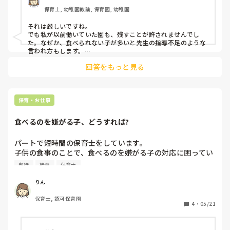
ばかりの給食時間が、本当に苦痛すぎます。

ただ思うのが派遣会社は虐待の事実を知りながらも、何もし
保育士, 幼稚園教諭, 保育園, 幼稚園
ないのは会社としてどうなのか？と思いました。私が虐待の
心なしか、子どもたちも給食時間になっても、嬉しそうな子
事実を話しても聞かなかったことにして、園の求人に先生が
それは厳しいですね。

がいないんです。

でも私が以前働いていた園も、残すことが許されませんでし
みんな優しくとか書いてあるし、保育園はお客様でビジネス
た。なぜか、食べられない子が多いと先生の指導不足のような
かもしれませんが、会社ぐるみで虐待隠蔽するのはコンプラ
給食室の先生との交流もないし、食べることの楽しみを感じ
言われ方もします。

イアンス的にはどうなんでしょうか？そのヤバい園も知って
楽しくない矯正の給食時間、食べる方はもちろん、先生も辛い
られない給食が、こんなに苦痛なことを痛感しています…

て放置してていいのか？と思いました。

回答をもっと見る
じかんですね。
子どもたちが「お腹いっぱい」「もうおしまい」って言って
会社がおかしいのか担当がおかしいのか、子供に落としたも
るのに、「まだ残ってる」と言わなきゃいけないって、子ど
のを食べさせるって話したら、床はきちんと掃除してると思
もにとっても保育者にとっても地獄ですよね…
保育・お仕事
いますよって言われましたし、せめてひどいですねの１言は
ないのかって感じで、退職後は全部のメールを受信拒否にし
食べるのを嫌がる子、どうすれば?
ましたが、子供たちよりもビジネス大事な世界も怖いなぁと
思いました

パートで短時間の保育士をしています。

子供の食事のことで、食べるのを嫌がる子の対応に困ってい
みなさんはどう思いますか
ます。

虐待
給食
保育士
私以外の机は、皆、正規の先生で。子供たちも、とりあえず
食べている様子。

りん
床に転がってまで嫌がる子、怒るのもおかしいし、どうやっ
保育士, 認可保育園
て食べるように誘えばよいでしょうか?

4
・
05/21
無理に食べさせるのは、虐待のようで。

アドバイス、お願いいたします🙇