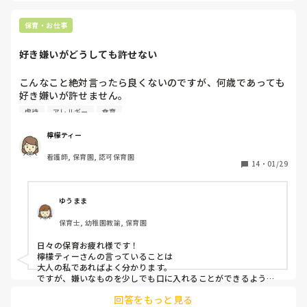
感じでした。

けれど、通報はしていません。

２日間程、治療して貰いにわざと事務所に行ったりしました
ね。

保育・お仕事
ネグレクトや心理的虐待でも、通報したケースはあります
その後は、だいぶ子どもの行動パターンも読めるようになった
り、自分で薬や絆創膏を持参したりして乗り切りました。

か？どの程度で、保育士・保育園は虐待と判断しましたか？

好き嫌いがどうしても許せない
血だらけ、噛みつかれながら奮闘してる姿を担任や上層部か見
るにみかねて保護者に日々の様子を伝えて貰うようになりまし
無知で申し訳ないですが、宜しくお願い致します。
た。

こんなこと絶対言ったら良くないのですが、何歳であっても
試し行動をされている間は仕方がないですが…少しでも保護者
好き嫌いが許せません。

の方に理解して貰うにはこのような行動を取るしかなかったで
虐待
アレルギー
食育
す。

誰だって好き嫌いがあるのは理解できます。

私が、担当した加配児さんの保護者の方は凄く理解ある方だっ
でも好きなものだけ食べ続けるのは違うと思っています。

たので恵まれていました。

檸檬ティー
あれから半年以上経ちますが、今は、週に数回だけ彼につく時
嫌いなものでも、一口でも出るたびに食べるから、大人にな
がありますが、信頼関係も築けているので痛い洗練はないです
看護師, 保育園, 認可保育園
って食べれるようになるんです。ずっと拒否できる環境なら
14
・
01/29
が、たまに構って欲しくて噛まれたりつねる行動はされます。
そりゃ何歳になっても食べないです。

保護者の方とも信頼関係は出来ているので、担任ではない私
が、友達とのトラブルや噛まれた、つねられた事など様子を伝
食材、作ってくれている手間はタダじゃないんです。

えるようにしてます。私が、怪我した時は、笑いながら話して
ゆうまま
多少我慢してでも、食えるなら食うのが当たり前だと思って
ます（笑）

正直、他の子ども達に怪我させるより仕方がないか…て諦めて
保育士, 幼稚園教諭, 保育園
います。

ます。

ロカさんが、担任の先生でしたら担任に先生同士で話されてか
日々の保育お疲れ様です！

生理的に吐くとかアレルギーなら分かりますが、口に入れた
ら上司の方にご相談されてもいいと思います。

檸檬ティーさんの言っていることは

ら食べれるなら、食べないのはワガママだと思います。

担任が伝えるより園長、副園長なりが、保護者の方に伝えて貰
大人の私であればよく分かります。

好きなもの食べたいなら嫌いなものも満遍なく食べる。

うと変わるかも？しれませんね。

ですが、嫌いなものを少しでも口に入れることができるように
ただ、最後は、保護者の方の理解と協力の問題なのでそれでも
するのが私たちの仕事かな？とも思います。

栄養もそうですが、嫌いでも食べて触れていって、新しい食
回答をもっと見る
変わらなければ難しいかもしれませんね。

周りのお友達が食べているのをみて、食べられるようになった
材も挑戦してってしないと成長も克服もしないです。
