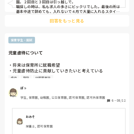
園。２回目と３回目は引っ越しで。

職探しの時は、私も求人の多さにビックリでした。最後の所は
基本中途で辞めても、入れないで４月で大量に入れるスタイル
です。

回答をもっと見る
募集は常にかけてる感じですが、辞めたい人をよく引き留めた
りしていました。

なので常に人が満たされてる感じはなかったですね。
保育学生・国試
児童虐待について
・将来は保育所に就職希望

・児童虐待防止に貢献していきたいと考えている

虐待
施設
幼稚園教諭
なぜ児童福祉施設の職員ではないのか？

と問われることはありますでしょうか。

ぽっ
学生, 保育園, 幼稚園, 公立保育園, 認可保育園, 認可外保育園
6
・
08/12
正直、自分でも''なぜ"か明確な答えはありません。

→早期発見・早期対応に努めたい

おみそ
→日々の丁寧な保育が深刻化を予防できると考えている

栄養士, 認可保育園
まだまだ勉強不足でありますが
