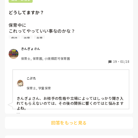
どうしてますか？
保育中に

これってやっていい事なのかな？

虐待じゃない？

虐待
後輩
先輩
など思った時にみなさんはどうしますか？

例えば

きんぎょさん
上司に伝える

保育士, 保育園, 小規模認可保育園
同期や仲良しの先生に相談する

19
・
01/28
一人でひたすら悩む

本人にその場で直接いう（休憩時間に言う）

など。

こぷた
上下関係（先輩後輩）で違うこともあるかもしれませんが教
保育士, 学童保育
えてください。
きんぎょさん、お相手の性格や立場によってはしっかり聞き入
れてもらえないのでは、その後の関係に響くのではと悩みます
よね。

自分の体験談ですが、上司の保育で心配な場面があった時に、
回答をもっと見る
まず直接話してみましたが聞き入れてもらえずでした。

そのため細かく記録をとってにさらに上司に報告し、注意する
内容と方法は上司にお任せしていました。

結果は自分から伝えるよりは効果がありましたが、改善という