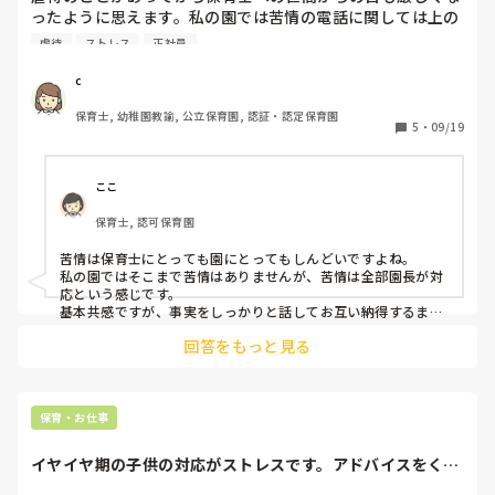
いか問題が発生しました。

です。

ったように思えます。私の園では苦情の電話に関しては上の
他害があるようですが、1人で遊んでいれば癇癪を起こさない
人が対応してくれますが、謝罪のみを行い、反論したり、事
虐待
ストレス
正社員
ですか？

クラスの先生達は、閉めた方がいいと仰ってます。

実を改めて伝えたりすることはありません。毎日一生懸命や
その理由は、

っていても報われないな、、、と思うことも多々あります。
思い通り…ではなく、その術しか知らないのでは？

c
・他の人が自分が遊びたいおもちゃを使ってるのが見えたら
「半分こ」と言うのではなく、まず同意です「これ使いたかっ
皆さんの保育園では苦情にどのように対応していますか？ま
癇癪を起こすから完全に見えなくした方がいいのではない
たんだね」それから、次の言葉掛けです。

保育士, 幼稚園教諭, 公立保育園, 認証・認定保育園
た、自分に対して苦情が入った時のメンタルの整え方で良い
5
・
09/19
か。

方法があれば教えてください。
扉を閉める…Aちゃんが落ち着いて遊べるならイイと思いま
・閉めた空間の方が充実して遊べるんではないか

す。

ということでした。

開けていても上手く関わることが出来ればそれでもイイと思い
ここ
ますし。

その理由はすごくわかるのですが、

保育士, 認可保育園
私は、そのAちゃんをクラスから完全に隔離してもいいのだ
遊びの約束も、Aちゃんの分かるやり方で知らせて行く。

ろうか？

簡単な言葉なら分かるのか？

苦情は保育士にとっても園にとってもしんどいですよね。

絵カードで知らせたら分かるのか？

私の園ではそこまで苦情はありませんが、苦情は全部園長が対
という想い(虐待や差別にならないかという意味と友達の存
意思疎通がどこまでできるかに寄っても援助の仕方が変わって
応という感じです。

在を見て学ぶこともあるのではないかという意味)がありま
きます。

基本共感ですが、事実をしっかりと話してお互い納得するまで
す。

話すようにはしています。

回答をもっと見る
何事も、起こってから対処ではなく、先を見越して関わり方や
また、Aちゃんが自分が使いたいおもちゃを

玩具の提供、環境構成をしていかないといけないですね。

自分への苦情は辛いですが、いつまでも悩んでいても仕方がな
まだ２歳児クラスなので、中々難しい事が多いかと思います
いので切り替えるようにしています。

他の子が使うと癇癪を起こすのですが、

が。
失敗しない人なんかいませんよね。

「半分こ」「みんなのおもちゃ」という概念がまだ難しいよ
保育・お仕事
うです。

私も新人のころたくさん苦情をいただきましたが、それを乗り
今日は、Aちゃんが遊んでいたところに他の子が何人も入っ
越えてこそ今があると思っています。

イヤイヤ期の子供の対応がストレスです。アドバイスをくだ
てきて大発狂。

さい。
収集がつかなかったので1度その玩具を片付けみんなの見え
反省し、次に同じ失敗をしないようにすることが大切ですよ