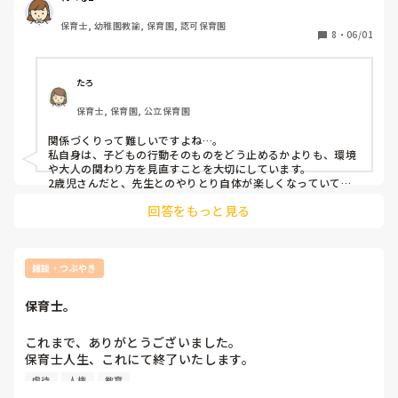
ね！と約束しましたが1日足りとも守ってもらえません。

す。と区切りをつけたいのですがそれがなかなか難しいで
内容はお友達や支援の先生をたたいたり、けったりしませ
保育士, 幼稚園教諭, 保育園, 認可保育園
す。危ないことは危ないと伝えたいのですが言葉だけだと伝
8
・
06/01
ん。勝手に外へ飛び出しません。お友達の使っているものを
わり切らない、伝わっていても面白いから危険なことを繰り
とりあげません。などです。

返してしまう状況です。

だんだん子どもたちに対する対応もキツくなってきて自分も
たろ
シールをはる、いい事をした、悪い事をしたを表に書き留め
辛くなってきています。例えば、「もうおしまい！」とキツ
ていく…絶対怒らずフィールドバックを繰り返しポジティブ
保育士, 保育園, 公立保育園
く言いながら少し離れた場所に数秒放置し、その子の気持ち
な言葉と近い日のご褒美…いろんな角度から色んな事試しま
が落ち着いたら話すようにしています。気持ちが落ち着いた
したが未だ有効な方法が見つかりません。

関係づくりって難しいですよね…。

ら話すのはいいとは思いますが、放置状態にするのはなんだ
私自身は、子どもの行動そのものをどう止めるかよりも、環境
か置き去りにしているようで、虐待や脅しになってしまって
や大人の関わり方を見直すことを大切にしています。

服薬もしています。

いるかも、自分のやっていることは子どもを傷つけてしまっ
2歳児さんだと、先生とのやりとり自体が楽しくなっていて、
「どこまで反応してもらえるかな？」と試していることもあり
ているかもと苦しくなっています。イヤイヤ期の子どものお
彼女の様なタイプにはどのような支援が良いのでしょう
回答をもっと見る
ますよね。

ふざけがヒートアップした時、どのように対応したらいいで
か………
そんな時は1人で抱え込まず、近くの先生に協力してもらうの
しょうか？
も一つの方法だと思います。

「先生が何回も伝えているけれど聞けないみたいだから、今度
は○○先生にもお話を聞いてもらおうね」

雑談・つぶやき
と伝えて、関わる大人を変えてみると、子どもの気持ちが切り
替わることもあります。

保育士。
大切なのは脅したり突き放したりすることではなく、「危ない
ことは止める」「ダメなことはダメと伝える」という大人の一
貫した姿勢を、チームで支えることなのかなと思います。

これまで、ありがとうございました。

先生お一人が抱え込まなくて大丈夫です。2歳児クラスこそ、
保育士人生、これにて終了いたします。

担任同士、または近くのクラスや事務所の先生も巻き込んで、
虐待
人権
教育
頼り合うことも大切な環境づくりの一つだと思います。

自分なりに頑張ってきた保育士。

また、していない時にたくさん認める「前お話したから、考え