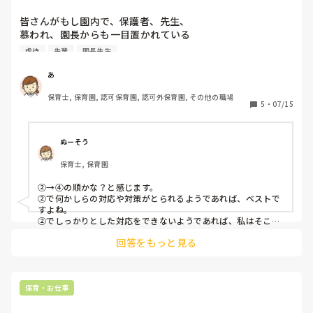
他のベテランの保育士の言うことは聞きます。

しかし、このご時世、ちょっとした事でも虐待になるのもあ
保育園自体が、とても忙しく、またシフト制で他の保育士に
り、

皆さんがもし園内で、保護者、先生、

相談する時間が中々、取れないためここで質問させて頂きま
Aちゃんを完全に隔離し、1人で遊べる空間を作ることは、
慕われ、園長からも一目置かれている

した。

人権的に虐待的に、保育的にはどう思いますか？

先輩保育士(担任)による虐待に気づいたらどうしますか？

虐待
先輩
園長先生
何かアドバイスがあれば教えて頂きたいです。

※自分がずっとその園で働き、キャリアを積みたいと

思っている保育園で起こったと仮定します。

あ
(補足)園長先生からは子供達と上手く関係を築けていると評
また、他になにかいい方法はありますか。

価されています。

保育士, 保育園, 認可保育園, 認可外保育園, その他の職場
①しばらく様子をみる

5
・
07/15
しかし私にとっては、そのイヤイヤ期の子との関わりが本当
長文なのに最後まで読んでいただきありがとうございまし
②園長、主任に報告・相談

にストレスです。

(最初は信じてもらえないことが前提)

いつか虐待をしてしまうのではないか、

③本人に直接言う

ぬーそう
そうなる前に辞めるべきかと悩んでいます。
④証拠を集めて役所に通報

保育士, 保育園
②→④の順かな？と感じます。

結局、綺麗事抜きでどれが正解なんだろうなと思います。

②で何かしらの対応や対策がとられるようであれば、ベストで
②が正解に違いんだろうが、報告して、指導が入ったと

すよね。

しても、うまくその先生が誤魔化してしまえば

②でしっかりとした対応をできないようであれば、私はそこで
キャリアを重ねたいと感じなくなるような気もします。

きっと、誰がチクったの！？ってなりそうですし

回答をもっと見る
④は子供が犠牲に…と書いてありますが、虐待されている時点
③の先輩に直接言えば生意気

でもっと辛い対象の子どもがいるわけですよね…？その子を守
ってあげるためにも、役所に相談はアリかと思います。
①.④に限ってはその間、子どもは犠牲になるわけで

保育・お仕事
保育業界って、閉ざされていて難しいですよね。
