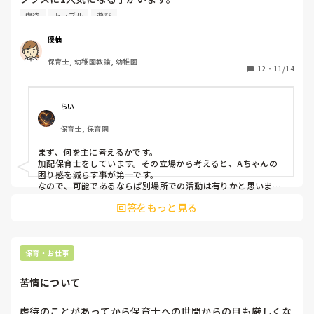
Aちゃんは、言葉の理解はできてますがまだ発語がありませ
虐待
トラブル
遊び
ん。

しかし、Aちゃんにも想いがあり、思い通りにならないと癇
優柚
癪を起こします。

保育士, 幼稚園教諭, 幼稚園
癇癪を起こすと、

12
・
11/14
・物を投げる・周りの人を蹴る叩く掴みかかる

など凶暴です。癇癪を起こしている時は言葉が耳に入りませ
ん。

らい
保育士, 保育園
Aちゃんは、自分が遊んでいるものを誰かに触られたくない
ようで、

まず、何を主に考えるかです。

Aちゃんがブロックで遊んでいる時に周りの子もブロックで
加配保育士をしています。その立場から考えると、Aちゃんの
遊ぼうとすると周りの子に掴みかかり癇癪を起こします。

困り感を減らす事が第一です。

なので、可能であるならば別場所での活動は有りかと思いま
す。

そこでクラスの先生と話して

回答をもっと見る
Aちゃんだけのスペースを作ることにしました。

虐待と考えなくてイイと思います。

そこには賛成ですが、

療育の面でも、その子が落ち着いて遊べるなら、そういうやり
私のクラスは、部屋と玄関が繋がっており、

方もあります。

部屋と玄関を活用し広く遊べるようにしています。

保育・お仕事
その場合に、保育士の配置はどうなりますか？

Aちゃんに1対1での関わりが可能なんですか？

その玄関の方をAちゃんのスペースにしよう。

苦情について
ということになりました。

「みんなが遊べないねー」ではなく、1番困っているのは、
それはいいのですが、部屋と玄関の間の扉を閉めるか閉めな
色々なことが理解できていなく、癇癪になってしまうAちゃん
虐待のことがあってから保育士への世間からの目も厳しくな