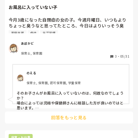
ともありますしね。

お風呂に入っていない子
長くなってしまって申し訳ありませんが嫌いな物なら初めに1
口で終わる様に盛り付けて嫌いな物を食べた達成感を味わって
今月3歳になった自閉症の女の子。今週月曜日、いつもより
もらいます。

ちょっと臭うなと思ってたところ、今日はよりいっそう臭
食事は楽しんでして欲しいですよね。
う。おそらくお風呂に入っていない。正直臭いが移るし、そ
家庭支援
虐待
生活習慣
の子の体臭とも混ざった臭いが生理的に無理。私が今週つき
っきりでその子を見る担当なんですが、臭いが無理すぎ
あぼかど
て、、マスクもこまめに交換して服も着替えたり汗拭きシー
保育士, 保育園
トで何度も拭きました。普通によだれや鼻水つけられるのは
3
・
05/31
良いとして、お風呂に入らないのはちょっと、、
のえる
保育士, 保育園, 認可保育園, 学童保育
そのお子さんがお風呂に入っていないのは、何故なのでしょう
か？

場合によっては児相や保健師さんに相談した方が良いのではと
思います。

回答をもっと見る
以前親がネグレクトのお子さんがやはり髪がベタベタで臭いも
あり、保育園のシャワーで洗ってあげたことがありました。そ
の時も児相と協力しながらでした。
保育・お仕事