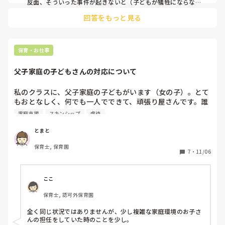
反面、そういった事件が起きないと（子どもが犠牲にならない
と）動けない国もどうなの？と思います。

回答をもっと見る
あと、虐待した保育器を庇うわけではないですが。。逮捕され
たんだからもういいじゃん、罰は十分受けてるじゃん、虐待に
繋がるかどうか基準もないのにここぞとばかりに保育士の発の
発言を晒し上げるのはやめてあげて！加害者家族のためにも！

保育・お仕事
とは思います。

すみません、ちょっと視点を変えてコメントしてみました。
父子家庭の子どもさんの対応について
私のクラスに、父子家庭の子どもがいます（女の子）。とて
もおとなしく、何でも一人でできて、頑張り屋さんです。誰
よりも先生の指示をよく聞き、その通りに動ける子なのです
家庭支援
スキンシップ
虐待
が、先週くらいから園での姿が変わってしまいました。保育
者（私）にくっついて、離れようとしないのです。給食な
とまと
ど、机に座っているときは、シクシク涙を流したりします。
保育士, 保育園
理由をこそっと聞いてみても、答えてはくれません。私は短
7
・
11/06
時間職員で出勤しない日もあり、その日は普通に生活してい
るようです。その子に寄り添ってあげたい気持ちはあります
が、他の子もいますし、なかなか難しいです。その子は、虐
ここ
待された過去があります。あまり、突き放すようなことは言
保育士, 認可外保育園
いにくく、どのように接していけばよいか迷います。その子
は私から離れようとしないので、他の園児から「離れなよ！
全く同じ状況ではありませんが、少し複雑な家庭環境のお子さ
また先生にくっついてる！」と言われてしまうこともありま
んの担任をしていた時のことを少し。
