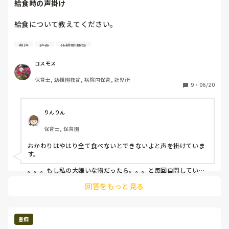
給食時の声掛け
よほどの園長、主任が、何事にも客観視できるような

人だといいが、どちらかが、その先輩と仲がよければ

給食について教えてください。

揉み消されてしまいますもんね。

今や、苦手なものを一口でも食べて欲しいという

虐待
給食
幼稚園教諭
気持ちからの指導も虐待に繋がると

うーん難しい。

本やネットで見かける事が多くなりましたね。

コスモス
保育士, 幼稚園教諭, 病院内保育, 託児所
そこで、給食のなかなか食べない子へ

9
・
06/20
（ご飯しか食べない、汁物しか飲まない、おかずしか食べな
い、

おかわりもしたい、などの状況時）

りんりん
どのような声掛けを行っていますか？
保育士, 保育園
おかわりはやはり全て食べないとできないよと声を掛けていま
す。

。。。もし私の大嫌いな物だったら。。。と毎回自問していま
す。

回答をもっと見る
今の私なら大人だし、食べませんよね。。子どもなら食べない
といけないのか。。保育者問わず大人として好き嫌いは本人の
好みですし、何とか嫌いな物を克服して欲しいと思いますが、
保育園で食べないならお家でおうちの方が好きな味付けで食べ
てみてその美味しさに気付いてもらうしかありませんよね。

愚痴
子どもの頃嫌いだった物でも大人になれば食べれる様になるこ