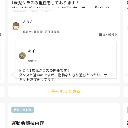
1歳児クラスの担任をしております！

ダンスやバランスストーンや巧技台、ボール遊び以外
運動遊び
遊び
1歳児
で、お部屋で体を動かせる遊びのオススメがあれば教え
ていただきたいです！

ぷりん
運動会の練習が始まりホールを使えない日が増えました
が、外もまだ暑くお散歩に行けない日もあるので、お部
保育士, 保育園, 認可保育園
7
屋で体を動かせたらなと思ってます！
2
・
09/30
あぼ
保育士
同じく1歳児クラスの担任です！

ダンスと近いのですが、動物なりきり遊びだったり、サー
キット遊びをしてます！
回答をもっと見る
行事・出し物
運動会競技内容