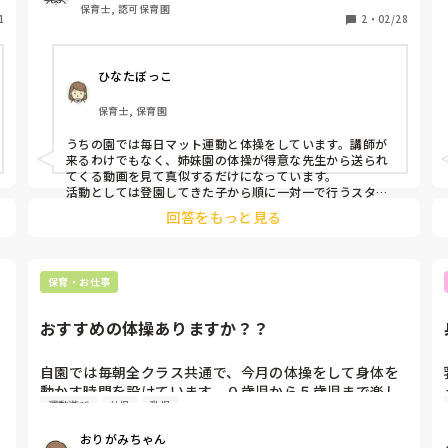
コダーイ保育実施中の方、毎日体操されている方、どん
保育士, 認可保育園
1
な感じで活動していますか？😭
2
・
02/28
ひなたぼっこ
保育士, 保育園
うちの園では毎日マット運動と体操をしています。講師が
来るわけでもなく、姉妹園の体操が得意な先生から送られ
てくる動画を見て真似するだけになっています。

活動としては登園してきた子から順に一対一で行うスタイ
ルです。
回答をもっと見る
保育・お仕事
おすすめの体操ありますか？？
自園では毎朝全クラス共通で、今月の体操をして身体を
動かす時間を設けています。０歳児から５歳児まで楽し
運動遊び
幼児
乳児
める体操を選びたいのですが、何かおすすめの体操あり
ますか？？
おりがみちゃん