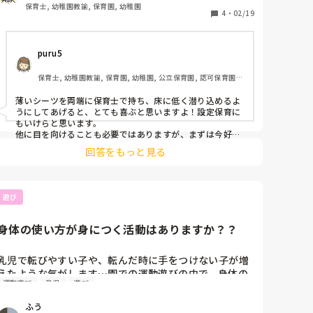
何か他の興味が出そうなものや遊びにむかえたらと思う
保育士, 幼稚園教諭, 保育園, 幼稚園
のですが何かいい案はありますか？
4
・
02/19
puru5
保育士, 幼稚園教諭, 保育園, 幼稚園, 公立保育園, 認可保育園, 
認証・認定保育園, 事業所内保育, 病院内保育
薄いシーツを両端に保育士で持ち、床に低く潜り込めるよ
うにしてあげると、とても喜ぶと思いますよ！設定保育に
もいけらと思います。

他に目を向けることも必要ではありますが、まずは今好き
なことを満たしてあげることも良いのではないかなと思い
回答をもっと見る
ます！
遊び
身体の使い方が身につく活動はありますか？？
乳児で転びやすい子や、転んだ時に手をつけない子が増
えたような気がします…園での運動遊びの中で、身体の
運動遊び
乳児
遊び
使い方が身につく楽しい活動があれば教えていただきた
いです。
ふう