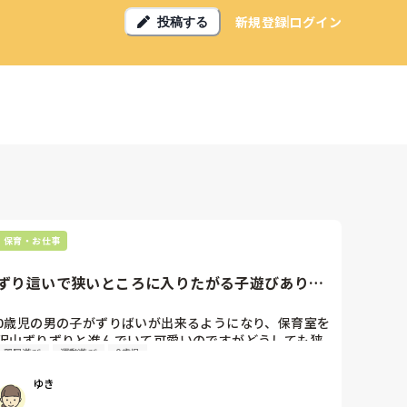
新規登録
ログイン
投稿する
保育・お仕事
ずり這いで狭いところに入りたがる子遊びありま
すか？
0歳児の男の子がずりばいが出来るようになり、保育室を
沢山ずりずりと進んでいて可愛いのですがどうしても狭
部屋遊び
運動遊び
0歳児
いところに入りたがります。

危ないので抱っこして戻すのですが、泣いてしまいま
ゆき
す。
