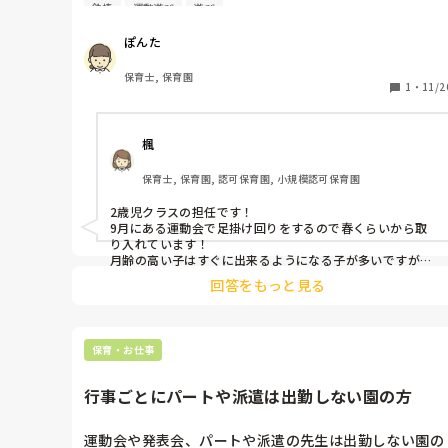
鉄棒
運動遊び
遊び
差が大きいかと思いますが、どうされていますか？

身長による差の対策はされていますか？
ぽんた
保育士, 保育園
1
・
11/2
楓
保育士, 保育園, 認可保育園, 小規模認可保育園
2歳児クラスの担任です！

9月にある運動会で足掛け回りをするので春くらいから取
り入れています！

月齢の高い子はすぐに出来るようになる子が多いですが、
月齢の低い子はまず回るのに慣れるようにしたり補助をし
回答をもっと見る
っかり付けてしています！
保育・お仕事
行事ごとにパートや派遣は出勤しない園の方
運動会や発表会、パートや派遣の先生は出勤しない園の