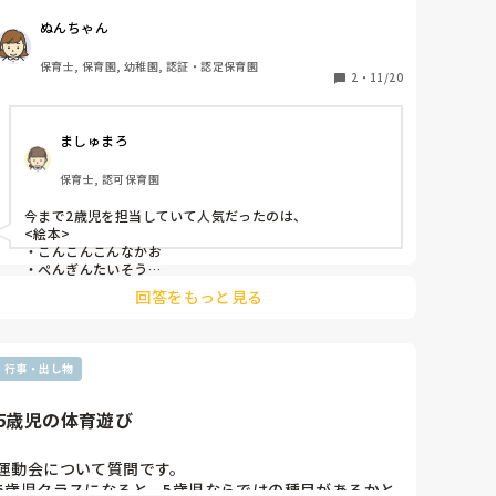
教えていただきたいです。
ぬんちゃん
保育士, 保育園, 幼稚園, 認証・認定保育園
2
・
11/20
ましゅまろ
保育士, 認可保育園
今まで2歳児を担当していて人気だったのは、

<絵本>

・こんこんこんなかお

・ぺんぎんたいそう

・ねこのピート

回答をもっと見る
<歌、ダンス>

・ぴよぴよさん

（先生と同じポーズをとる遊び）

・ジャングルぐるぐる

行事・出し物
・むっくりくまさん

こんな感じでしょうか！アレンジしやすいものや、ちょっ
5歳児の体育遊び
とした時間に簡単に遊べる手遊びなどは応用しやすくて盛
り上がります🫶ひとつでも参考になれば嬉しいです(^^)
運動会について質問です。

5歳児クラスになると、5歳児ならではの種目があるかと