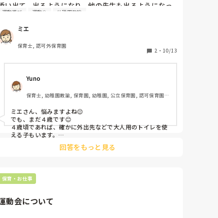
添い出て、出るようになり、他の先生も出るようになっ
運動遊び
運動会
幼稚園教諭
たのですが、運動会で大人トイレを使うさい、怖いと言
われ泣いてしまい焦りました。

ミエ
大人トイレもでる練習は皆様どうしてますか？

保育士だけども、うまくいかない。

保育士, 認可外保育園
スーパーのトイレも怖がります。もう4歳ですが、、、
2
・
10/13
Yuno
保育士, 幼稚園教諭, 保育園, 幼稚園, 公立保育園, 認可保育園, 
認証・認定保育園, 認可外保育園, プリスクール・幼児教室, 事
業所内保育, 託児所, 児童発達支援施設, 小規模認可保育園
ミエさん、悩みますよね😌

でも、まだ４歳です😊

４歳頃であれば、確かに外出先などで大人用のトイレを使
える子もいます。

ですが、自分の身体よりも大きいトイレに不安を感じるこ
回答をもっと見る
とは、決しておかしなことではないですし、実際にそうい
った子もいますよ🤗

大人用のトイレに慣れるコツは、外出先でいろいろなトイ
保育・お仕事
レを無理なく経験していくことが効果的です。

初めは嫌がったり怖がったりすると思いますので、大人が
するところを見せつつ、まずはその雰囲気になれること、
運動会について
そして、やってみようかなと思うときが必ず来るので、そ
れを気長に待つこと、慣れるまでは大人用のトイレを使う