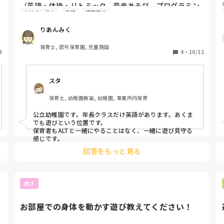
（英語・体操・リトミック、音楽あそび、プログラミン
カリキュラム
楽譜
運動遊び
グなど）はありますか？

また、その際に担任の先生はどのくらい活動に関わって
りあんみく
いますか？

保育士, 認可保育園, 児童施設
3
一緒に参加しているのか、サポートに回るのかなど、園
4
・
10/12
によって違いがあるのかなと思い気になっています。
スタ
保育士, 幼稚園教諭, 幼稚園, 事業所内保育
公立幼稚園です。年長クラスだけ英語があります。あくま
でも遊びという位置です。

保育者もALTと一緒にやることはなく、一緒に遊び見守る
感じです。
回答をもっと見る
遊び
お部屋での身体を動かす遊び教えてください！