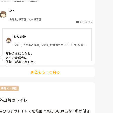
ねらい
運動遊び
運動会
思います。

鼓笛隊や組体操など様々だと思いますが、うちの園では
たろ
運動会は身体を動かすことをねらいとして、体育遊びに
力を入れているので、竹馬や縄跳びなどに取り組んでい
保育士, 保育園, 公立保育園
ます。他に、体育的な遊びで5歳児ならではの種目はどん
6
・
10/26
なものがありますか？
わたあめ
保育士, その他の職種, 保育園, 放課後等デイサービス, 児童発
達支援施設
年長さんになると、

必ずお遊戯会に

側転　がありました。

もちろん、転園したばかりの

回答をもっと見る
我が子は出来ませんでしたが😂

女の子は、側転出来ない子は

避けて、違う振り付けなのに、

子育て・家庭
男子は、側転出来ない子も

必ず披露みたいなのがあり‥🥺

外出時のトイレ
数人だけ出来てない子が

居たので、安心しましたが‥🥺

自分の子のトイレで幼稚園で最初の頃は出なく私が付き