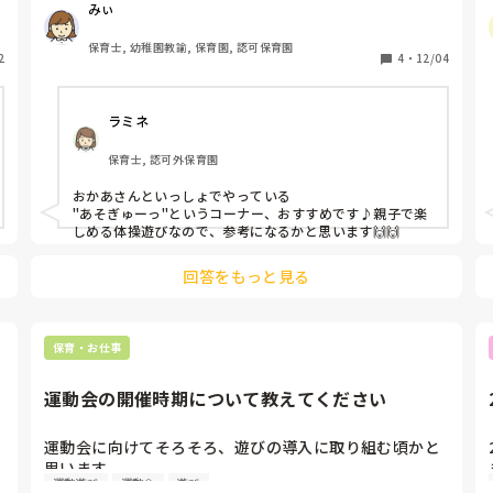
みぃ
保育士, 幼稚園教諭, 保育園, 認可保育園
2
4
・
12/04
ラミネ
保育士, 認可外保育園
おかあさんといっしょでやっている

"あそぎゅーっ"というコーナー、おすすめです♪親子で楽
しめる体操遊びなので、参考になるかと思います🙌🙌
回答をもっと見る
保育・お仕事
運動会の開催時期について教えてください
運動会に向けてそろそろ、遊びの導入に取り組む頃かと
思います。

運動遊び
運動会
遊び