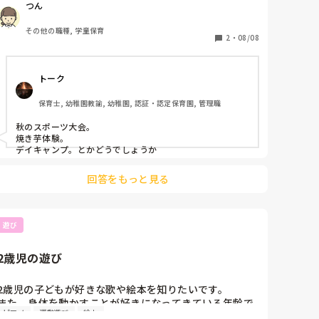
つん
りますか？

今までは室内で運動遊びをしていました。

その他の職種, 学童保育
（からだじゃんけん、巨大オセロなど）
2
・
08/08
トーク
保育士, 幼稚園教諭, 幼稚園, 認証・認定保育園, 管理職
秋のスポーツ大会。

焼き芋体験。

デイキャンプ。とかどうでしょうか
回答をもっと見る
遊び
2歳児の遊び
2歳児の子どもが好きな歌や絵本を知りたいです。

また、身体を動かすことが好きになってきている年齢で
ピアノ
運動遊び
絵本
もあるので、室内で身体を動かして遊ぶ歌やダンスなど