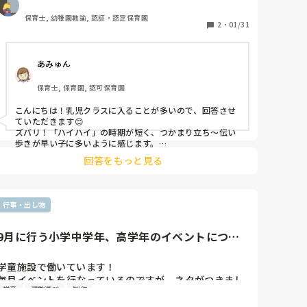
保育士, 幼稚園教諭, 認証・認定保育園
2
・
01/31
あみゅん
保育士, 保育園, 認可保育園
こんにちは！乳児クラスに入ることが多いので、回答させ
ていただきます😊

ズバリ！「ハイハイ」の時期が短く、つかまり立ち〜伝い
歩きが早い子に多いように感じます。

なので、あそびの中でも「ハイハイ」を多く取り入れると
回答をもっと見る
よいと思います！

幼児であれば、ぞうきんがけの姿勢がとれると体幹が身に
ついていくと思います！
行事・出し物
9月に行う小学中学年、高学年のイベントについ
て
学童施設で働いています！

毎月イベントを行なっているのですが、ネタがつきまし
学童
運動遊び
制作
た、、、

小学3年〜6年で男女関係なく楽しく遊べるイベントはあ