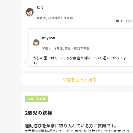
新卒、新人は、小さなことでもとにかく褒めていこう、
いの回数をおこなっていますか？
と。

ゆう
提出期限が守れなかったら、ひとまず提出したことは褒め
て、次は間に合うといいね、どうすれば間に合うかな？な
保育士, 小規模認可保育園
んて。

4
・
12/0
大人の主体性、というか。

miyaso
そんなもんか〜って思って、肩の力を抜いて違うところに
力を注ごうってするのもいいですよ。

栄養士, 保育園, 認証・認定保育園
時代といえば、時代なんだろうな。
うちの園ではリトミック集会と呼んでいて週1でやってま
す。
回答をもっと見る
保育・お仕事
2歳児の鉄棒
運動遊びを頻繁に取り入れている方に質問です。

2歳児の鉄棒遊びは、どこまでを目標にしていますか？
