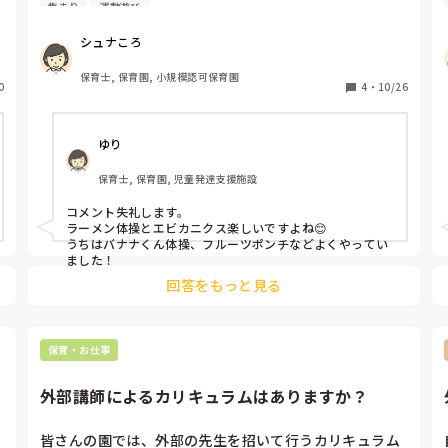
（この日は保育者も涼しくて

集まり
運動遊び
ラーメン体操とエビカニはよく踊っています。
楽しく取り組めています。）
シュナころ
保育士, 保育園, 小規模認可保育園
0
4
・
10/26
ゆり
保育士, 保育園, 児童発達支援施設
コメント失礼します。

ラーメン体操とエビカニクス楽しいですよね😊

うちはバナナくん体操、フルーツポンチなどよくやってい
ました！
回答をもっと見る
保育・お仕事
外部講師によるカリキュラムはありますか？
皆さんの園では、外部の先生を招いて行うカリキュラム