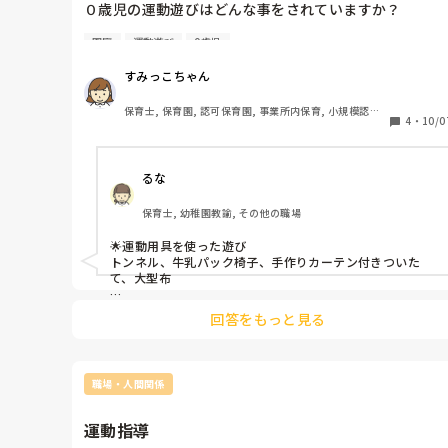
０歳児の運動遊びはどんな事をされていますか？

園庭
運動遊び
0歳児
ハイハイ、高ばい、つかまり立ち、つたい歩きなど、未
歩行の子ども達の運動遊びはどのような工夫をされてい
すみっこちゃん
ますか？

保育士, 保育園, 認可保育園, 事業所内保育, 小規模認可
運動遊具を使った遊びや、運動遊具がない場合も教えて
4
・
10/0
保育園
いただけると嬉しいです♪

また、屋外でハイハイしたり、自由に動いて遊ぶことは
るな
ありますか？
保育士, 幼稚園教諭, その他の職場
🌟運動用具を使った遊び

トンネル、牛乳パック椅子、手作りカーテン付きついた
て、大型布

を使ってサーキット遊び、陰から顔を出して遊ぶ、布に乗
回答をもっと見る
せて遊ぶなど。

🌟使わない遊び

•音楽に合わせて身体を動かす

職場・人間関係
•いないいないばー

•わらべうた遊び

•オーガンジー布を使って、指先を使用する遊び

運動指導
•抱っこでゆらゆら遊び
