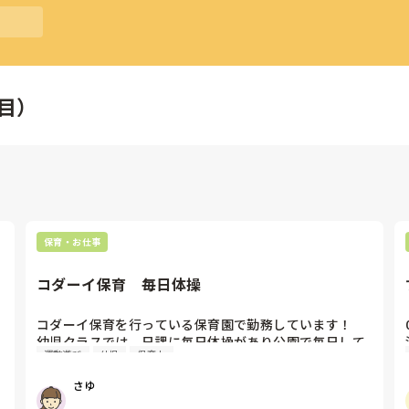
目）
件
保育・お仕事
コダーイ保育　毎日体操
コダーイ保育を行っている保育園で勤務しています！

幼児クラスでは、日課に毎日体操があり公園で毎日して
運動遊び
幼児
保育士
いるのですが、正直うちの保育園はゆるコダーイという
感じで、毎日体操についてもしっかり教えてもらえるわ
さゆ
けでもなく、自信を持って取り組めていません😭
