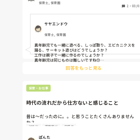
保育士, 保育園
2
・
03/0
サヤエンドウ
保育士, 保育園
異年齢児でも一緒に遊べる、しっぽ取り、エビカニクスを
踊る、サーキット遊びはどうでしょうか？

工作は親子で一緒に作るのでしょうか？

異年齢児は同じものは難しいですね😓

テーマは一緒でもそれぞれに合わせて工程を考慮した方が
回答をもっと見る
良さそうですね！
保育・お仕事
時代の流れだから仕方ないと感じること
昔は〜だったのに。。と思うことたくさんありません
か？

持ち物
運動遊び
保護者
私は、たくさんありますが、中でも保護者にゆるい園が
増えてきているように感じます。

ぽんた