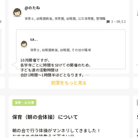
一方で最近毎年議題に上がる「運動会の開催時期」につ
@のたね
いて皆さんの園の状況をお伺いします。

保育士, 幼稚園教諭, 保育園, 幼稚園, 公立保育園, 管理職
9
運動会は春（6月ごろ）ですか？秋（王道の10月）です
3
・
08/12
か？初冬（11月）ですか？

sa...
我が園では、年長児の子ども同士の関わりややり取りの
経験を大切に考え、さらに気候（猛暑酷暑）を配慮すれ
保育士, 幼稚園教諭, 幼稚園, その他の職場
ば11月が良いのか？と、毎年議論になります。

10月開催ですが、

各学年ごとに時間を分けての開催のため、

子ども達の活動時間は

合計1時間〜1時間半ほどとなります。

（保育者は一日中運動会です。

回答をもっと見る
開会式も何回もやります。

ほんっとうに体力を削られます…。）

また、11月初旬に、

保育・お仕事
近くの市民体育館をお借りして

演技と競技のみ（開会式や親子競技は無し）の

運動参観を行っています。

保育（朝の会体操）について
屋内で空調完備のため、

祖父母様や、乳児さんの弟妹も

見学しやすいとの事で、

朝の会で行う体操がマンネリしてきました！

お喜びいただいております。

おすすめの体操教えて下さい😊
