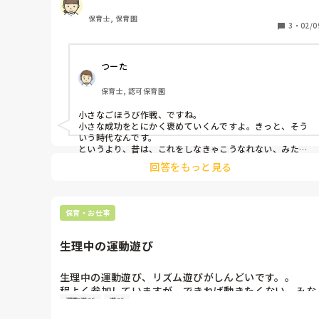
持ち物の記名、持ってくる物を用意しないことに対して
ルーズなのは、時代の流れなのか？？社会人になるため
保育士, 保育園
に最低限必要なことじゃないかなと思いますが、私の園
3
・
02/0
ではとてもルーズで、持ち物に名前がない物がとても多
いです。

つーた
毎回体操服を持ってこない子も多々。

保育士, 認可保育園
あとは、新人さんの、期限を守らないことも時代の流れ
でしょうか。。

小さなごほうび作戦、ですね。

小さな成功をとにかく褒めていくんですよ。きっと、そう
みなさんはいかがですか？
いう時代なんです。

というより、昔は、これをしなきゃこうなれない、みたい
にいわゆる職場で言われますように"叩き上げ"で育てる風
回答をもっと見る
潮があったんです。

今や"叩き上げ"という言葉すら使っていいのか疑問になり
ましたが。

よくありますね、叩き上げで○○長までのぼりつめた、と
保育・お仕事
か。

要は、そういうことを意識して生きる時代ではなくなりつ
生理中の運動遊び
つある。

なので、"自分が良ければいいんだ"が先行し過ぎた結果な
のかもしれません。

生理中の運動遊び、リズム遊びがしんどいです。。

程よく参加していますが、できれば動きたくない。みな
記名を引き続きお願いしつつも、書いてきてくれた時には
運動遊び
遊び
さんは、そういう時どうされていますか？何か対策とか
一言でも添えて、それの繰り返し、のような。

していますか？