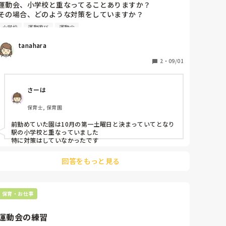
際、折りたたみ用の補助便座を使うこと（お子さんのお気
運動会、小学校と重なってることありますか？

に入りの色やキャラクターが付いていると効果的です😊）
その場合、どのような対策をしていますか？

などはオススメの方法です。

一応ずらすようにしていますが、園バスも走っているた
小学校
運動遊び
運動会
め園児のエリアが広く、重なってしまうことがありま
私も我が子には自分の経験をフルに発揮しても上手くいか
す。
ないことは多々有りました😂でも、そのおかげで、そうい
tanahara
ったことに悩む親の気持ちや子どもの気持ちを深く理解す
ることができました。

2
・
09/01
外出先でのトイレ問題は大変ですし、まだできないの？💦
と不安になることも多いですが、できるだけさりげなく、
強要せず、こちらの不安ややってほしい思いはひた隠しに
さーは
し、凪の心で気長に付き合ってみるのも１つかもしれませ
ん🤗
保育士, 保育園
前勤めていた園は10月の第一土曜日と決まっていてとなり
駅の小学校と重なっていました

特に対策はしていなかったです
回答をもっと見る
保育・お仕事
運動会の練習