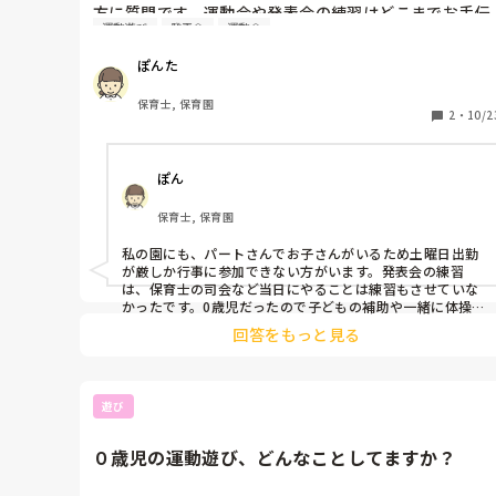
方に質問です。運動会や発表会の練習はどこまでお手伝
運動遊び
発表会
運動会
いしますか？当日参加しないのであれば、練習にもくわ
わらないですか？
ぽんた
保育士, 保育園
2
・
10/2
ぽん
保育士, 保育園
私の園にも、パートさんでお子さんがいるため土曜日出勤
が厳しか行事に参加できない方がいます。発表会の練習
は、保育士の司会など当日にやることは練習もさせていな
かったです。0歳児だったので子どもの補助や一緒に体操
などは、行っていました。できるところは参加して手伝っ
回答をもっと見る
てもらっていました！

答えになっているかわかりませんが、、
遊び
０歳児の運動遊び、どんなことしてますか？