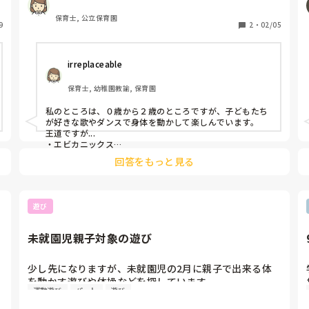
保育士, 公立保育園
9
2
・
02/05
irreplaceable
保育士, 幼稚園教諭, 保育園
私のところは、０歳から２歳のところですが、子どもたち
が好きな歌やダンスで身体を動かして楽しんでいます。

王道ですが...

・エビカニックス

・アンパンマン

回答をもっと見る
・からだダダンダン

・ミッキーマウス

はおうちでも見ている子が多く、繰り返し楽しんでいます
♪

遊び
未就園児親子対象の遊び
少し先になりますが、未就園児の2月に親子で出来る体
を動かす遊びや体操などを探しています。

運動遊び
パート
遊び
何か良いのがあれば、教えて下さい。