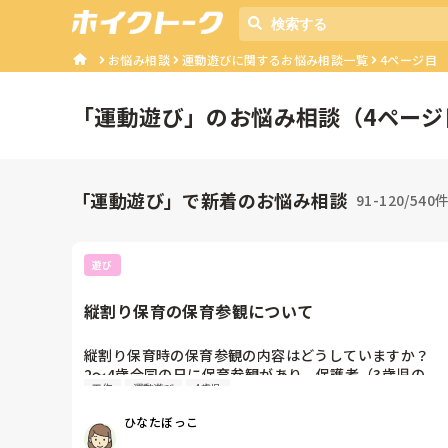
お悩み相談
運動遊びに関するお悩み相談一覧
4ページ目
「
運動遊び
」のお悩み相談（
4
ページ
「運動遊び」で新着のお悩み相談
91-120/540
遊び
縦割り保育の保育参観について
縦割り保育時の保育参観の内容はどうしていますか？

2〜4歳合同の日に保育参観があり、保護者（3歳児の
工作
運動遊び
4歳児
み）も参加出来るものを探しています。

運動遊びと工作を一つずつ行う必要があります。

ひなたぼっこ
何かいい案がありましたら教えていただきたいです。