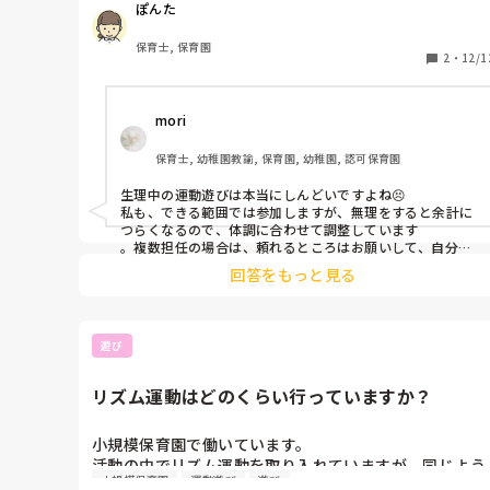
「お名前記入していただいて、ありがとうございます〜！
ぽんた
助かります♪」と。

やられていたら、申し訳ないところですが。

保育士, 保育園
2
・
12/1
後は、

『記名されておらずに紛失や迷子になった場合、責任は負
いかねますのでご了承ください』的にしてもいいのかなっ
mori
て。

もちろん、園として細心の注意は払いますが、と前置きは
するけどね。

保育士, 幼稚園教諭, 保育園, 幼稚園, 認可保育園
やらない人は、やらないですもんね〜。

生理中の運動遊びは本当にしんどいですよね😣

時代というか、親自身がそう育ってきているのかもしれま
私も、できる範囲では参加しますが、無理をすると余計に
せんよね。

つらくなるので、体調に合わせて調整しています

怒らない=放任

。複数担任の場合は、頼れるところはお願いして、自分は
という勘違いが先行した育ち方、とでも言いましょうか。

見守りや軽い補助に回るのも一つの方法です。無理をしな
回答をもっと見る
いことが一番大事なので、自分の体を優先しつつ、できる
脱線しますけどね、僕個人的に最近、

形で関われば十分だと思いますよ🍀
「親検定」みたいなのって必要かもって思うようになりま
した。

遊び
人の親になるにも試験があるよ、という。

昨今の世の中を見ていてね、感じるの。

リズム運動はどのくらい行っていますか？
と、本線に戻して…

新人指導も同じですね。

小規模保育園で働いています。

前に働いていた園でも、よくリーダー会議で話していまし
活動の中でリズム運動を取り入れていますが、同じよう
た。

小規模保育園
運動遊び
遊び
にリズム運動を取り入れている園では1週間にどのくら