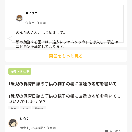
モノクロ
保育士, 保育園
のんたんさん、はじめまして。

私の勤務する園では、過去にファムクラウドを導入し、現在は
コドモンを承知しております。

回答をもっと見る
各クラスにiPadが一台、また専用iPhoneが一台配布された状
態でのICT導入です。

どちらも一長一短ですが…連絡帳と出欠管理についてはファム
保育・お仕事
クラウドが便利でした。ただ、不具合が頻発したため本園では
解約となっています。

1歳児の保育日誌の子供の様子の欄に友達の名前を書いても
コドモンは幅広く保育業務を行なうことができますが連絡帳の
いいんでしょうか...
入力が煩雑なため、一時期保護者の方からクレームをいただく
ことが多く苦慮いたしました。

1歳児の保育日誌の子供の様子の欄に友達の名前を書いても
導入にあたってはオンライン研修もありますが、自園で使用す
いいんでしょうか？

る機能に特化した研修を行なう必要があると感じました。

例文:保育者や◯◯と追いかけっこをし、体を動かして遊ん
年案
日案
指導案
でいた。
ご参考になれば幸いです。
はるか
保育士, 小規模認可保育園
6
・
04/14