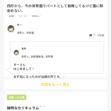
四月から、今の保育園でパートとして勤務してるけど園に馴
染めない。

前勤務してた園は8年続いたのに。。

転職
パート
保育士
うまく動けない。

なんでこんなに馴染めないんだろう。。

すー
保育士, 保育園
先生達はいい人達だと思う。

7
・
1日前
でも、保育士同士ヒソヒソ話す姿もチラホラ見て何か感じ悪
いし、気になる。気にしないようにしてる。

休憩中とか話の輪に入って話す時もあれば、話したくない
るや
時、不慣れからか、人見知りで、喋れない時がある。みんな
保育士, 幼稚園教諭, 保育園
でワイワイ話してすごいなって思う。

すーさん

会社内の働き方改革か、来年から、扶養内は106万だけにな
はじめまして！

るらしい。社保に入るなら週5にしなきゃいけないみた
い。。。今の自分は、まだそんなに働けない。。

まず気になったのが社保の件です。

法律で以下のように決まりました。

回答をもっと見る
子どもはかわいいけど、毎日体痛いし、疲れました。

賃金要件（106万円の壁）の撤廃：2026年10月より、月額8.8
毎朝、仕事いきたくないなーって思ってしまう。

万円以上の賃金要件が撤廃され、週20時間以上等の要件を満た
せば加入対象となります。

保育・お仕事
他の職場を探そうかな。甘えでしょうか？
企業規模要件の段階的撤廃：現行の「従業員数51人以上」の要
件が10年かけて段階的に引き下げられ、2035年10月には実質
独特なカリキュラム＾＾
的に全企業（1人以上）へ拡大されます。
