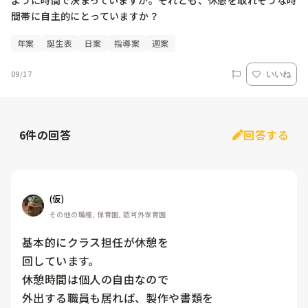
ように時間で決まっていますか。それとも、休憩を取れそうな時
年案
誕生表
日案
指導案
週案
09/17
いいね
6
件の回答
回答する
(仮)
その他の職種, 保育園, 認可外保育園
基本的にクラス担任が休憩を

回しています。

休憩時間は個人の自由なので

外出する職員も居れば、製作や書類を
