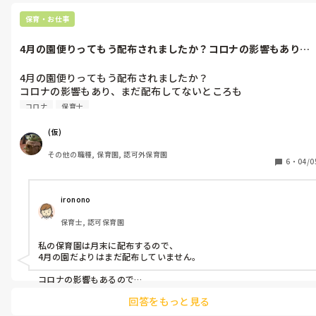
早く解決できますように…

保育・お仕事
お役には立てずごめんなさい💦💦
4月の園便りってもう配布されましたか？コロナの影響もあり、
まだ配布して...
4月の園便りってもう配布されましたか？

コロナの影響もあり、まだ配布してないところも

コロナ
保育士
(仮)
その他の職種, 保育園, 認可外保育園
6
・
04/0
ironono
保育士, 認可保育園
私の保育園は月末に配布するので、

4月の園だよりはまだ配布していません。

コロナの影響もあるので

行事等はっきり決められず

回答をもっと見る
難しいですよね。

保護者にはあくまで、予定を
