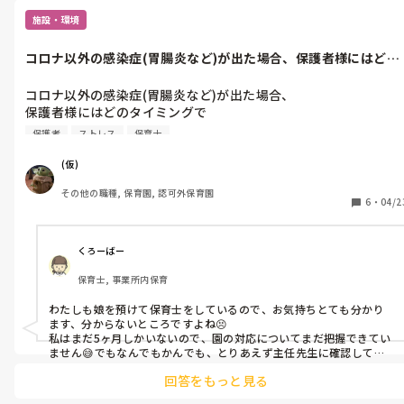
施設・環境
コロナ以外の感染症(胃腸炎など)が出た場合、保護者様にはどの
タイミング...
コロナ以外の感染症(胃腸炎など)が出た場合、

保護者様にはどのタイミングで

お知らせしますか？

保護者
ストレス
保育士
そもそもお知らせする義務などが

あるのでしょうか？

(仮)
無知すぎる質問で失礼します。

その他の職種, 保育園, 認可外保育園
6
・
04/2
今朝息子が小児科に受診した所、

担当医に、

｢保育園行ってる？もしかして〇〇(園の名前)？｣

くろーばー
と聞かれ、そうです。と答えたところ、

保育士, 事業所内保育
｢流行ってんだよねぇ...｣と言われました。

しかし、昨日お迎えに行った時は

わたしも娘を預けて保育士をしているので、お気持ちとても分かり
対応の先生からは何も言われませんでした。

ます、分からないところですよね😣

私はまだ5ヶ月しかいないので、園の対応についてまだ把握できてい
流行ってるなら教えて欲しかったという

ません😅でもなんでもかんでも、とりあえず主任先生に確認してく
ださいと言われているので、保護者の方へのお伝えも主任先生に確
親の気持ちと、同業のため保護者様を

回答をもっと見る
認してからになると思います。

不安にさせたくない気持ちとで

親の立場からすると、教えてもらいたいですよね…
