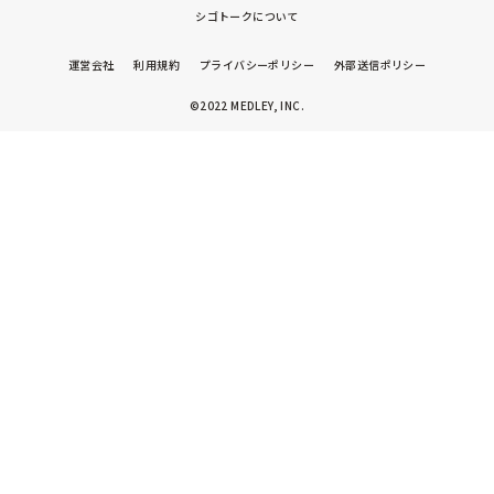
いかもしれません。

まだ3歳児だから...というのも分かっているのですが

シゴトークについて
どうしても目立つためなにか手立てはないかと

子どもたちと楽しい毎日が過ごせるよう願っています。

思っています。

また来週から、お互いがんばりましょうね！
運営会社
利用規約
プライバシーポリシー
外部送信ポリシー
その2:4歳児クラス男児

©2022 MEDLEY, INC.
文字の読み書きなどは塾にも通ってるためか

できる。

集まりなどに参加することはできるが

自分の番が終わると話し出したり、立ち歩いたり

上記の男児と走り回ったりします。

手が出ることが多く、その力加減も理解していないようで

何度もトラブルを起こしています。

首を締めたり、お友達の上に乗っかったり

明らかに嫌がってるのにそれに気付かないのか

笑顔で楽しんでいます。命に関わることなので

厳重に注意をするも、上記男児と同じく

目は合わせない。何が悪かったのかを聞いても

違う返答が返ってくる。注意している最中に

気になることがあると、こちらの声は全く届かず、

笑ったり、逸らしたりする。

注意を受けている最中に笑ったりするのは

自分の心をこれ以上傷付けないようにという

記事は読んだことはあります。
