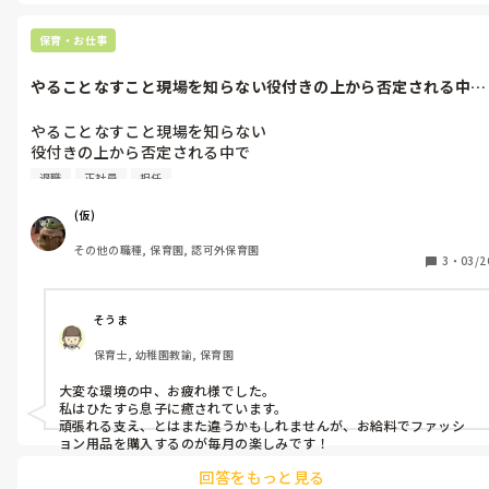
この人が足りない状況じゃ辞めさせられないと園長に言われたこと
がありました。いやでもこの人たちのおかげで人集まらないんだけ
ど…というジレンマがすごかったです。

保育・お仕事
その時は心底この園が潰れる覚悟で3人を辞めさせてほしいと思って
やることなすこと現場を知らない役付きの上から否定される中で
ました。今は3人中2人は育休中でだいぶ緩和しています。
頑張ってきた...
やることなすこと現場を知らない

役付きの上から否定される中で

頑張ってきたけど

退職
正社員
担任
ようやく退職希望が通って解放されます。

(仮)
ここまで酷いところある？！

その他の職種, 保育園, 認可外保育園
ってくらいカオスな所でしたが、

3
・
03/2
そんな中でも自分のクラスの

子どもたちがかわいくて、

休日返上で書類を書き上げたり、

そうま
シフトが過酷すぎる時もあったりと

保育士, 幼稚園教諭, 保育園
今思えば無理しすぎてたなぁと

思います（笑）

大変な環境の中、お疲れ様でした。

どれもこれも今の園長と現場の職員が

私はひたすら息子に癒されています。

居たからできたことなのかもしれません。

頑張れる支え、とはまた違うかもしれませんが、お給料でファッシ
ョン用品を購入するのが毎月の楽しみです！
限界を迎えて今回退職を貫き通しましたが、

回答をもっと見る
通常の社会人の常識とは全く別世界で
