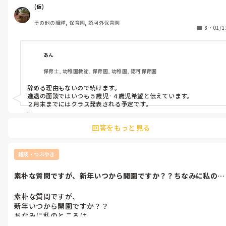
また、退職される場合は

(仮)
保護者様にお知らせなどいたしますか？

その他の職種, 保育園, 認可外保育園
8
・
01/1
続ける場合は次年度トライしたいこと

持ちたいクラスなど希望はありますか？
あん
保育士, 幼稚園教諭, 保育園, 幼稚園, 認可保育園
辞める理由もないので続けます。

進退の面談ではいつも５歳児·４歳児希望と伝えています。

２月末までにはクラス発表される予定です。

退職の職員は年度末最終日に手紙が配布されますよ。
回答をもっと見る
雑談・つぶやき
素朴な質問ですが、新年いつから開園ですか？？ちなみに私のと
ころは30日...
素朴な質問ですが、

新年いつから開園ですか？？

ちなみに私のところは

30日から3日までの5日間が休みで
