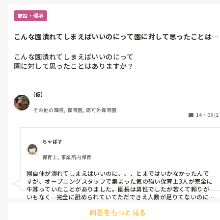
伝えるようにしています。
施設・環境
こんな園潰れてしまえばいいのにって園に対して思ったことはあ
りますか？
こんな園潰れてしまえばいいのにって

園に対して思ったことはありますか？
(仮)
その他の職種, 保育園, 認可外保育園
14
・
03/2
ちゃぼす
保育士, 事業所内保育
園自体が潰れてしまえばいいのに、、、とまではいかなかったんで
すが、オープニングスタッフで集まった気の強い保育士3人が完全に
牛耳っていたことがありました。園長は男性でしたが若くて頼りが
いもなく…完全に舐められていてただでさえ人数が足りてないのにそ
の3人のおかげで入ってきた人もどんどん辞めていき、1日を通して
回答をもっと見る
重苦しい日々ということがありました。かと言ってクビにするにも