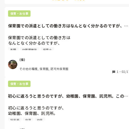
保育・お仕事
保育園での派遣としての働き方はなんとなく分かるのですが、幼
稚園での派遣...
保育園での派遣としての働き方は

なんとなく分かるのですが、

幼稚園での派遣としての働き方は

転職
幼稚園教諭
保育士
どんな感じなのでしょうか？
(仮)
その他の職種, 保育園, 認可外保育園
1
・
02/1
保育・お仕事
初心に返ろうと思うのですが、幼稚園、保育園、託児所。この3
つの違いって...
初心に返ろうと思うのですが、

幼稚園、保育園、託児所。

託児所
内容
幼児
この3つの違いってみなさんなんだと思いますか？
