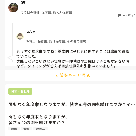
(仮)
その他の職種, 保育園, 認可外保育園
4
・
01/2
さんま
保育士, 保育園, 認可保育園, その他の職場
もうすぐ年度末ですね！基本的に子どもに関することは書面で纏め
ていました。

実践しないといけない仕事は午睡時間や土曜日で子どもが少ない時
など、タイミングが合えば直接仕事えお引継いでいました。
回答をもっと見る
保育・お仕事
間もなく年度末となりますが、皆さん今の園を続けますか？それ
とも退職なさ...
間もなく年度末となりますが、

皆さん今の園を続けますか？

それとも退職なさいますか？

退職
転職
保育士