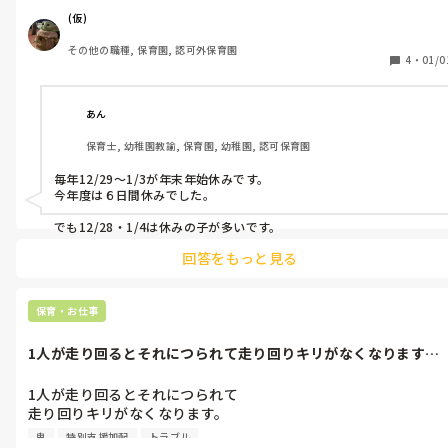
4日から仕事です(´TωT｀)
(仮)
その他の職種, 保育園, 認可外保育園
4
・
01/0
あん
保育士, 幼稚園教諭, 保育園, 幼稚園, 認可保育園
毎年12/29〜1/3が年末年始休みです。

今年度は６日間休みでした。

でも12/28・1/4は休みの子が多いです。
回答をもっと見る
保育・お仕事
1人が走り回るとそれにつられて走り回りキリがなくなります。
特定の男児(...
1人が走り回るとそれにつられて

走り回りキリがなくなります。

特定の男児(2人)以外は注意すると止まりますが

鬼
特別支援加配
トラブル