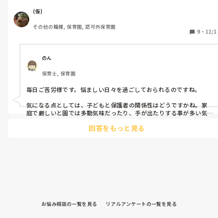
再び走り出す子も中にはいます。

(仮)
多動のことを保護者に伝えるべきか否かで

その他の職種, 保育園, 認可外保育園
なやんでいます。

9
・
12/1
ある程度はまとまるものの

その男児だけはどうしても浮いてしまいます。

のん
保護者様の気持ちになると...

保育士, 保育園
とためらってしまいますが、

男児のことを思うと、早期から対処できるのであれば

毎日ご苦労様です。悩ましい日々を過ごしておられるのですね。

対処してきたいと考えています。

気になる点としては、子どもと保護者の関係性はどうですかね。家
その1:3歳児クラス男児

庭で厳しいと園では多動気味だったり、手が出たりする事が多い気
がします。だからといって、家庭の事には相談されない限り口出しで
常に落ち着きがなく、走り回るのはもちろん、

回答をもっと見る
きないので、園で発散させてあげる必要性を感じます。 

いただきますの前に食べ始めたり、

朝や帰りの会などの集まりの際には

保護者との関係性が良好で、その子のもって生まれたものであるな
必ず部屋の後ろの方で走り回っています。

らば、その子の行動を記録しておきましょう。何かの時にすぐ使える
何もしていない子を叩いたり、

ように準備しておきましょう。

おもちゃを無言で取ったりとトラブルが

日々の保育の中では、その子たちの良い所をみつけて、たくさんみん
尽きません。

なの前で褒めていきましょう。お手伝いを頼むのもいいかもしれませ
注意をするも目を合わせようとせず、

ん。

逃がして！と言わんばかりに

それから、その子たちの好きな遊びを一緒に楽しみましょう。

職員から逃げようとしたり蹴ったりと

お悩み相談の一覧を見る
リアルアンケートの一覧を見る
どうしても注意が多くなってしまいがちな子とは、意識的に仲良く
なかなか激しい反抗を見せます。

なりましょう。(仮)さんが難しければ、補助の先生にお願いしてもい