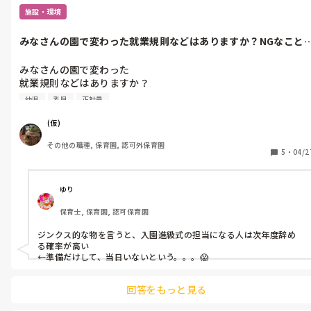
施設・環境
みなさんの園で変わった就業規則などはありますか？NGなこと
もOKなこ...
みなさんの園で変わった

就業規則などはありますか？

NGなことでもOKなことでも

幼児
乳児
正社員
構いません。

NG例→飲み物は水のみ！就業時間の30分前出勤等。

(仮)
OK例→中抜けで病院や役所に行ける。髪型自由等。

その他の職種, 保育園, 認可外保育園
5
・
04/2
またはジンクス的なものも

募集します！！

ゆり
ジンクス例→〇〇組の担任はいずれ主任になる。

保育士, 保育園, 認可保育園
ピアノが得意な先生は〇〇組の補助等。

ジンクス的な物を言うと、入園進級式の担当になる人は次年度辞め
る確率が高い

←準備だけして、当日いないという。。。😱

回答をもっと見る