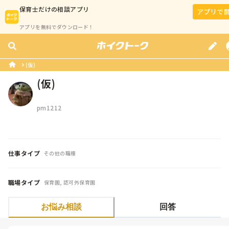
保育士
だけの相談アプリ
アプリで
アプリを無料でダウンロード！
(仮)
(仮)
pm1212
仕事タイプ
その他の職種
職場タイプ
保育園, 認可外保育園
お悩み相談
回答