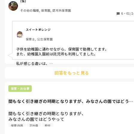
保育といえど、それぞれの施設で

(仮)
具体的に何をするのが目的なのでしょうか。

その他の職種, 保育園, 認可外保育園
6
・
01/2
もちろん、管轄や保育時間などは重々承知です。

保育内容としてどのようなことが

各々卒園までにできればいいのでしょうか？

スイートオレンジ
保育士, 公立保育園
また、幼児教育と保育の違いとはなんでしょう。
子供を幼稚園に通わせながら、保育園で勤務してます。

また、幼稚園入園前は託児所も利用してました。

私が感じる違いは、

幼稚園→工作、音楽、体操などの教育(小 学校準備)がメイン

回答をもっと見る
保育園→生活の場。マナーや友達との関係を作って行く場所。

託児所→保護者の変わりに保育する。１日怪我なく過ごせれば良
い。

保育・お仕事
というイメージです。

間もなく引き継ぎの時期となりますが、みなさんの園ではどうや
って引き継ぎ...
間もなく引き継ぎの時期となりますが、

みなさんの園ではどうやって

引き継ぎを行っていますか？
保育内容
正社員
担任