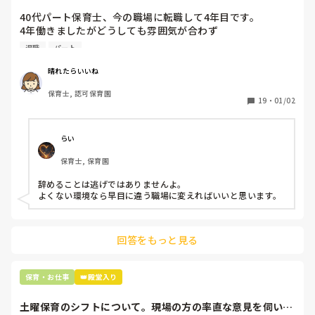
新人指導は諦めて任せる仕事を減らして成功体験を増やしてい
40代パート保育士、今の職場に転職して4年目です。

けるようにしています。

自分が新人だった頃はもっと大変で厳しかったのに…と思って
4年働きましたがどうしても雰囲気が合わず

しまいますが…🥲‎

退職しようと思っています。

退職
パート
相談者様の思いも伝わり、これから成長してくれると嬉しいで
周りの職員は、勤続10年以上から何十年という先生がほとん
晴れたらいいね
すね。

どです。

愚痴をこぼしながら無理をせずこれからも頑張ってください
保育士, 認可保育園
保護者子どもの愚痴悪口が多く、

ね！

19
・
01/02
子どもの前でも

長くなってしまい申し訳ありません。
今で言う不適切保育も　

仕方ないよね

らい
もう何も言わずに

保育士, 保育園
子どもの言いなりになればいいんだね

などいう意見で…

辞めることは逃げではありませんよ。

よくない環境なら早目に違う職場に変えればいいと思います。
上の先生に相談することは難しそうです。

主任は同じ考えですし、園長は不在のことが多いです。

回答をもっと見る
最後の職場にしようと思っていましたが

正直苦しい。

辞めることは逃げ、と、過去辞めた人も何年も言われ続けて
保育・お仕事
👑殿堂入り
土曜保育のシフトについて。現場の方の率直な意見を伺いた