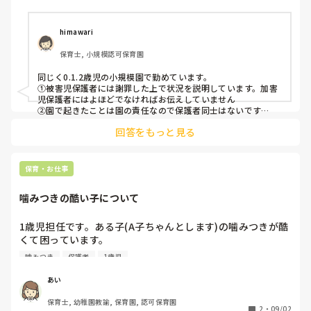
者同士で行うこともありますか？

③再発防止のために園で工夫していることがあればぜひ教え
ていただきたいです。

himawari
保育士, 小規模認可保育園
園によって対応が異なると思うので、参考にさせていただけ
ると嬉しいです。

同じく0.1.2歳児の小規模園で勤めています。

よろしくお願いいたします。
①被害児保護者には謝罪した上で状況を説明しています。加害
児保護者にはよほどでなければお伝えしていません

②園で起きたことは園の責任なので保護者同士はないです

③状況の共有、同じことが起こらないよう話し合いをしていま
回答をもっと見る
す
保育・お仕事
噛みつきの酷い子について
1歳児担任です。ある子(A子ちゃんとします)の噛みつきが酷
くて困っています。

一般的におもちゃの取り合い等で噛み付く事が多いかとおも
噛みつき
保護者
1歳児
います。A子ちゃんは通り魔のように噛みつきます。なんの
トラブルもなく、ケンカもなく、噛みつきます。

あい
静かに楽しそうに遊んでいた子の近くを通っただけで噛みつ
保育士, 幼稚園教諭, 保育園, 認可保育園
きます。モーションが短いため防ぎきれません。なにか対策
2
・
09/02