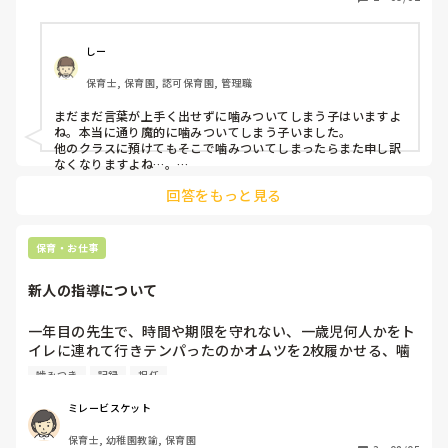
はないでしょうか…。隣の0歳児クラスへ一時A子ちゃんを
預けるという案がでましたが0歳児クラスは途中入園の子や
手のかかる子が多いのでさすがに申し訳なく自分のクラスの
しー
子なので自分のクラスでなんとかしたいと思ってます。

保育士, 保育園, 認可保育園, 管理職
よろしくお願いしますm(_ _)m
まだまだ言葉が上手く出せずに噛みついてしまう子はいますよ
ね。本当に通り魔的に噛みついてしまう子いました。

他のクラスに預けてもそこで噛みついてしまったらまた申し訳
なくなりますよね…。

私が以前担任していた時にもそのような子がいました。噛みつ
回答をもっと見る
きが落ちつくまで、なるべく補佐の職員がそばにつき、それが
出来ない場合は物理的に友だちのそばから離すようにしていま
した。早く噛みつきがおさまるといいですね。
保育・お仕事
新人の指導について
一年目の先生で、時間や期限を守れない、一歳児何人かをト
イレに連れて行きテンパったのかオムツを2枚履かせる、噛
みつきや危険なことを止めようとしない、

噛みつき
記録
担任
注意されても他人事のような態度、

2度、3度言われたことを改善しようとしない。

ミレービスケット
この前なんて配布する日に休みだということ他の担任にも伝
保育士, 幼稚園教諭, 保育園
えていなくて書類の記入が間に合ってないこともありまし