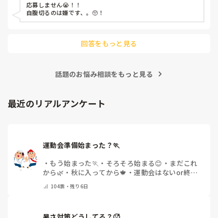
応募しません😭！！

自腹切るのは嫌です、。🥺！

回答をもっと見る
話題のお悩み相談をもっと見る
最近のリアルアンケート
運動会準備始まった？🏃
・
もう始まった🏃
・
そろそろ始まる😊
・
まだこれ
から🌿
・
秋に入ってから🍁
・
運動会はないor終わ
った✨
・
その他(コメントで教えてください)
104
票・
残り6日
暑さ対策どうしてる？🥵