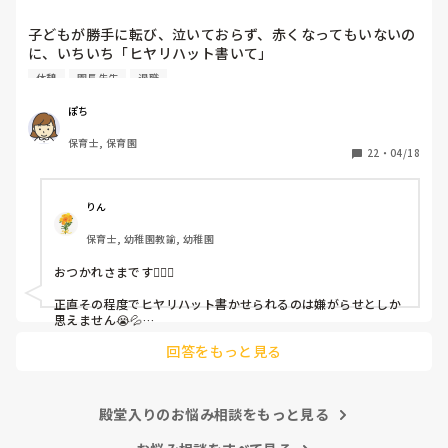
子どもが勝手に転び、泣いておらず、赤くなってもいないの
に、いちいち「ヒヤリハット書いて」

と書かされ

休憩
園長先生
退職
休憩時間に書くしかなく、辛いです

（そう言う本人は書かない）

ぽち
保育士, 保育園
しかも、上司に↑この内容でも

22
・
04/18
「どうしたらなくせるか」

ちゃんと考えて対策を練って書き込むようにと。

呼ばれて一緒に対策を考えさせられること多数

りん
保育士, 幼稚園教諭, 幼稚園
これだけで30〜40分拘束されて辛いです

おつかれさまです🙇🏻‍♀️

皆さんの園はどうですか?
正直その程度でヒヤリハット書かせられるのは嫌がらせとしか
思えません😭💦

他の先生方も同様のことをされているのでしょうか？

回答をもっと見る
あまりご無理されませんよう…😢
殿堂入りのお悩み相談をもっと見る