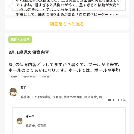
ですよね。軽すぎると共倒れが怖く、重すぎると移動が大変と
いうお気持ち、とてもよく分かります。

対策として、底面に滑り止めがある「自立式ベビーゲート」な
ら、つかまり立ちでも倒れにくく移動も楽でおすすめです。ま
回答をもっと見る
た、ストッパー付きキャスターをつけたロー棚を仕切りにすれ
ば、倒れず収納にもなって一石二鳥です。

今のウレタン製を活かすなら、壁や固定家具で挟む配置にした
り、脚元に水入りペットボトルなどの重りを付けて補強してみ
保育・お仕事
てくださいね。安全で使いやすい方法が見つかるよう応援して
8月.1歳児の保育内容
8月の保育内容どうしてますか？暑くて、プ一ルが出来ず、
ホ一ルのとりあいになります。ホ一ルでは、ボ一ルや平均
台、風船で遊んでいます。製作で、うちわや望遠鏡や風鈴🎐
制作
保育内容
1歳児
製作をしたりしますが、なかなか、集中できません。1歳児
クラスです、玩具で遊ばせながら、何人かずつよんで、やっ
あす
ています。何か、いいアイデアや、工夫など、何でもいいの
看護師, その他の職種, 保育園, 認可外保育園, 病児保育, 病院
で、教えて下さい。
1
・
1日前
内保育, その他の職場
ぽんた
保育士, 保育園