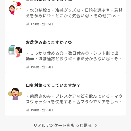
・
水分補給🥤
・
冷感グッズ🧊
・
日陰を選ぶ🌳
・
着替
えを多めに👕
・
とにかく気合い😂
・
その他(コメン
トで教えてください)
173
票・
残り5日
お盆休みありますか？🌻
・
しっかり休める😊
・
数日休み🌻
・
シフト制で出
勤💼
・
ほぼ通常どおり👶
・
まだ分からない🤔
・
その
他(コメントで教えてください)
196
票・
残り4日
口臭対策ってしていますか？
・
歯磨きのみ
・
ブレスケアなどを飲んでいる
・
マウ
スウォッシュを使用する
・
舌ブラシでケアをしっか
りする
・
フリスクをかじる
・
気にしたことない
・
そ
198
票・
残り3日
の他(コメントで教えて下さい)
リアルアンケートをもっと見る