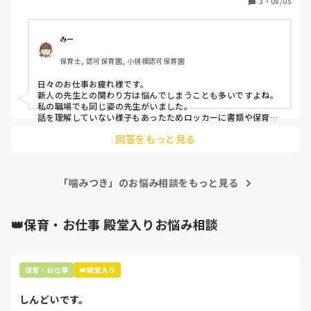
3
・
08/05
た。

もしかしたら発達に問題がある人かもしれません。

どうやって指導してあげたら何度も同じことを繰り返すこと
みー
がなくなるでしょうか。。
保育士, 認可保育園, 小規模認可保育園
日々のお仕事お疲れ様です。

新人の先生との関わり方は悩んでしまうことも多いですよね。

私の職場でも同じ姿の先生がいました。

話を理解していない様子もあったためロッカーに書類や保育教
材の締切日を書いた紙を貼り、園長、担任、本人3名で確認
回答をもっと見る
し、さらに園長は締切が近くなると進行状況を聞く声かけをし
ていました。

また、担任と週1で話し合いをする時間を設け、危険なことや
ミスをどうしたら防ぐことができるのか本人に考えてもらい本
「噛みつき」のお悩み相談をもっと見る
人の口からどう取り組みをするのかを聞き出しました。それで
も答えが出ないことも多かったですが…。

最終的にこの先生は子どもが懐く姿がなく保育士に向いていな
👑保育・お仕事 殿堂入りお悩み相談
いと自分で判断して辞めてしまいました。

この先生は

「自分でもどう動いたらいいのか分からなくなり、焦りも出て
きて同じ失敗を繰り返してしまう…」と話し合いの中で言って
保育・お仕事
👑殿堂入り
いました。

この10年保育士をしている中で何名か新卒の方と関わってきま
しんどいです。
したが、時代も関係しているのかなと感じます。なので最近の