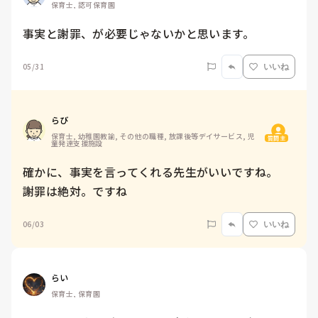
保育士, 認可保育園
事実と謝罪、が必要じゃないかと思います。
05/31
いいね
らび
保育士, 幼稚園教諭, その他の職種, 放課後等デイサービス, 児
質問主
童発達支援施設
確かに、事実を言ってくれる先生がいいですね。

謝罪は絶対。ですね
06/03
いいね
らい
保育士, 保育園