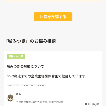
回答を投稿する
「噛みつき」のお悩み相談
保育・お仕事
噛みつきの対応について
0〜2歳児までの企業主導型保育園で勤務しています。

噛みつきについて、みなさんの園ではどのように対応されて
噛みつき
保育内容
2歳児
いるか教えていただきたいです。

①噛みつきが起きた際、加害児、被害児それぞれの保護者へ
あゆ
はどのように説明していますか？

その他の職種, 認可外保育園, 事業所内保育
②保護者への謝罪は、園を通してのみですか？それとも保護
8
・
07/06