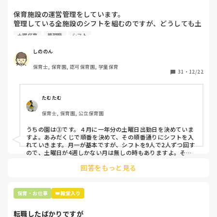
いです。
保育施設の運営管理をしています。

管理している全施設のシフトを組むのですが、どうしても土
曜保育だけは入れる方が少なく、いつも苦労しています。

土曜保育
管理職
シフト
応募の段階では皆、月1〜2回の土曜出勤があることに同意し
て入職しているはずですが、いざ勤務が始まると一日も土曜
しののん
出勤が出来ない方ばかりです。

保育士, 保育園, 認可保育園, 学童保育
31
・
12/22
そこで、

①土曜日の希望休は2日まで、と制限をかける

②毎月、必ず土曜保育に入ることのできる日を1日だけピッ
たむたむ
クアップしてもらう

保育士, 保育園, 公立保育園
③仮シフトが出た時、土曜出勤が難しければ自身で代わりの
人を交渉して見つけてもらう

うちの園は③です。４月に一年分の土曜日出勤日を決めていま
すよ。あみだくじで順番を決めて、その順番通りにシフトを入
上記のいずれかの対策を取り入れることを考えています。

れていきます。月一が基本ですが、シフトを9人で2人ずつ回す
ので、土曜日が4週しかない月は無しの時もありますよ。その
土曜日が出られない人は、同じシフト時間の人と自分で交代し
是非、現場の方の意見をお聞かせください。
回答をもっと見る
て貰い、主任に報告してます。
保育・お仕事
👑殿堂入り
転職したばかりですが