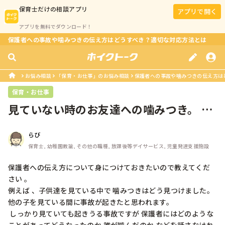
保育士
だけの相談アプリ
アプリで開く
アプリを無料でダウンロード！
保護者への事故や噛みつきの伝え方はどうすべき？適切な対応方法とは
お悩み相談
「保育・お仕事」のお悩み相談
保護者への事故や噛みつきの伝え方は
保育・お仕事
見ていない時のお友達への噛みつき。 保
護者にどう伝える？
らび
保育士, 幼稚園教諭, その他の職種, 放課後等デイサービス, 児童発達支援施設
保護者への伝え方について身につけておきたいので教えてくだ
さい 。

例えば 、子供達を見ている中で 噛みつきはどう見つけました。 
他の子を見ている間に事故が起きたと思われます。

 しっかり見ていても起きうる事故ですが 保護者にはどのような