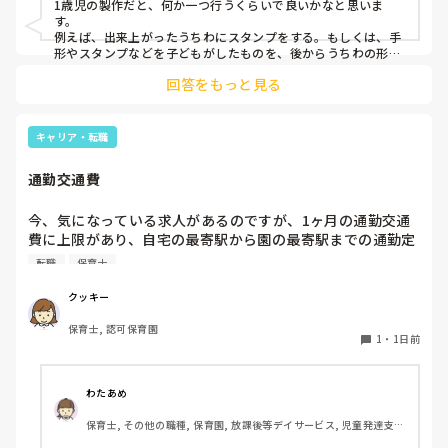
1歳児の製作だと、何か一つ行うくらいで良いかなと思いま
す。

例えば、出来上がったうちわにスタンプをする。もしくは、手
形やスタンプなどを子どもがしたものを、後からうちわの形に
切る。1歳児なんて集中できないです。興味を持って来てくれ
回答をもっと見る
ただけで十分です。

お部屋では、ビニールシートを敷いて、片栗粉粘土、寒天や春
雨遊び、氷遊び、など間食遊びをたくさん行っています。

キャリア・転職
ホールに行っているクラスにお邪魔するのも良いかなと思いま
通勤交通費
す！いつもと違うおもちゃ、室内に興味津々です！
今、気になっている求人があるのですが、1ヶ月の通勤交通
費に上限があり、自宅の最寄駅から園の最寄駅までの通勤定
期代が5,000円ほどオーバーします

転職
保育士
たかが5,000円と考えるか…

私としてはなかなか大きい金額なので、この時点で応募を迷
クッキー
っているのですが、皆さんならどうしますか？
保育士, 認可保育園
1
・
1日前
わたあめ
保育士, その他の職種, 保育園, 放課後等デイサービス, 児童発達支援
施設