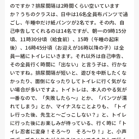
のですか？排尿間隔は2時間くらい空いています
か？うちのクラスは、日中は16名全員布パンツで過
ごし、午睡中だけ紙パンツが2名です。その内、自
己申告してくれるのは14名ですが、朝一の9時15分
頃、11時30分頃（給食前）、15時（午睡の起床
後）、16時45分頃（お迎えが16時以降の子）は全
員一緒にトイレにいきます。それ以外は自己申告、
その全員行く時間に「出ない」と言う子は、行かな
いですね。排尿間隔が短いと、遊びを中断したくな
かったり、面倒になったりしてトイレに行く気がな
い場合が多いですよ。トイトレは、本人のやる気が
一番なので、「失敗したら〜」とか、「パンツが濡
れてしまう」とか、マイナスなことよりも、「トイ
レ行った後、先生と〜ごっこしない？」と、トイレ
に行った後にお楽しみが待っている、行く時に「ト
イレ忍者に変身！そろ〜り　そろ〜り！」と、小声