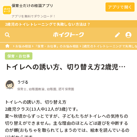
保育士
だけの相談アプリ
アプリで開く
アプリを無料でダウンロード！
2歳児のトイレトレーニングで失敗しない方法は？
お悩み相談
「保育・お仕事」のお悩み相談
2歳児のトイレトレーニングで失敗し
保育・お仕事
トイレへの誘い方、切り替え方2歳児ク
ラス(13人中12人が3歳)です。...
うづる
保育士, 幼稚園教諭, 幼稚園, 認可保育園
トイレへの誘い方、切り替え方

2歳児クラス(13人中12人が3歳)です。

夏〜秋頃からずっとですが、子どもたちがトイレへの気持ちの
切り替えができません。主な理由のほとんどは遊びを中断する
のが嫌(おもちゃを取られてしまうのでは、絵本を読んでいるの