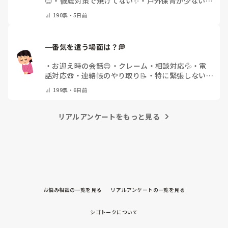
😊
・
徹底対策で焼けてない✨
・
戸外保育が少ない
🌿
・
その他(コメントで教えてください)
190
票・
5日前
一番気を遣う場面は？💭
・
お迎え時の会話😊
・
クレーム・相談対応💦
・
電
話対応☎️
・
連絡帳のやり取り📝
・
特に緊張しない
🌿
・
その他(コメントで教えてください)
199
票・
6日前
リアルアンケートをもっと見る
お悩み相談の一覧を見る
リアルアンケートの一覧を見る
シゴトークについて