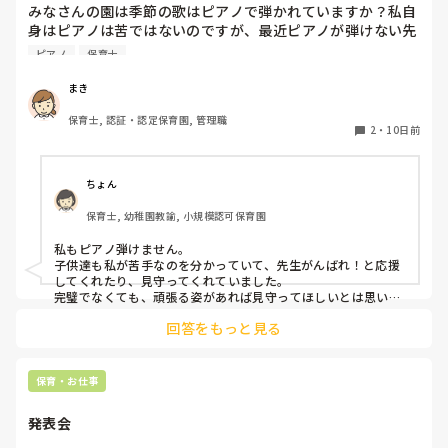
みなさんの園は季節の歌はピアノで弾かれていますか？私自
身はピアノは苦ではないのですが、最近ピアノが弾けない先
生が多く、季節の歌をうたう際に演奏が止まったり、弾き直
ピアノ
保育士
したり、不協和音になったり…ということがよくあります。
これならもう音源つかったほうがよい？と思うのですが、そ
まき
こは練習すべき…という声もあってよくわからなくなりまし
保育士, 認証・認定保育園, 管理職
た💦
2
・
10日前
ちょん
保育士, 幼稚園教諭, 小規模認可保育園
私もピアノ弾けません。

子供達も私が苦手なのを分かっていて、先生がんばれ！と応援
してくれたり、見守ってくれていました。

完璧でなくても、頑張る姿があれば見守ってほしいとは思いま
す。
回答をもっと見る
保育・お仕事
発表会