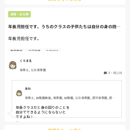
甘くておいしいって、お帰りの時間に食べるのが楽しみでし
た！
保育・お仕事
年長児担任です。うちのクラスの子供たちは自分の身の回り
の始末が苦手で…...
年長児担任です。

うちのクラスの子供たちは自分の身の回りの始末が苦手で…

整理整頓
生活習慣
お片付け
外遊びから帰ってきて帽子は脱ぎっぱなし、外靴や上履きも
あるべき場所に置いてない、室内で廃材遊びしてもそのま
くろまる
ま…脱いだ服も脱ぎっぱなし…

保育士, 公立保育園
なんてことが日常茶飯事。

3
・
05/16
このままではいけないと思っていても毎日口酸っぱく言って
も改善せず…でも年長だしいい手立てがないかなと探ってい
ますがいい案が浮かびません。

あお
1年間かけてできるようになっていけばと思っていますが、
保育士, 幼稚園教諭, 保育園, 幼稚園, 公立保育園, 認可保育園, 認
皆さんはどのような手立て使っていますか？

証・認定保育園, 認可外保育園, 事業所内保育, 病院内保育, 小規模認
いいアイデアがあればを教えて下さい。
可保育園
年長クラスだと身の回りのことを

自分でできるようにならないと

ですよね！

行動にメリハリをつけて
