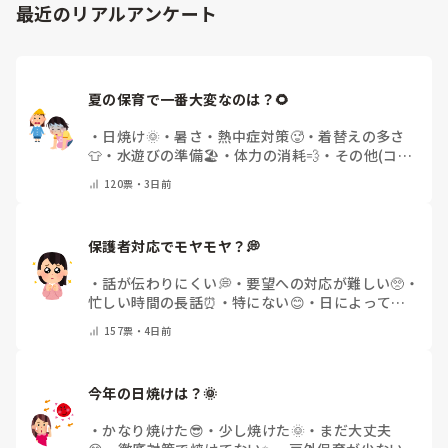
最近のリアルアンケート
夏の保育で一番大変なのは？🌻
・
日焼け🌞
・
暑さ・熱中症対策🥵
・
着替えの多さ
👕
・
水遊びの準備🏖️
・
体力の消耗💨
・
その他(コメ
ントで教えてください)
120
票・
3日前
保護者対応でモヤモヤ？💭
・
話が伝わりにくい💭
・
要望への対応が難しい🥺
・
忙しい時間の長話⏰
・
特にない😊
・
日によって違
う🌿
・
その他(コメントで教えてください)
157
票・
4日前
今年の日焼けは？🌞
・
かなり焼けた😎
・
少し焼けた🌞
・
まだ大丈夫