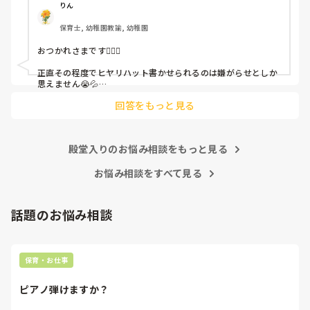
呼ばれて一緒に対策を考えさせられること多数

りん
保育士, 幼稚園教諭, 幼稚園
これだけで30〜40分拘束されて辛いです

おつかれさまです🙇🏻‍♀️

皆さんの園はどうですか?
正直その程度でヒヤリハット書かせられるのは嫌がらせとしか
思えません😭💦

他の先生方も同様のことをされているのでしょうか？

回答をもっと見る
あまりご無理されませんよう…😢
殿堂入りのお悩み相談をもっと見る
お悩み相談をすべて見る
話題のお悩み相談
保育・お仕事
ピアノ弾けますか？