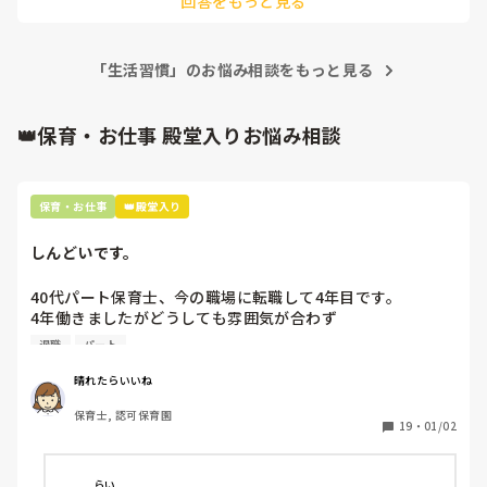
回答をもっと見る
一斉にやらせるのはどうでしょうか？

導線が分からないのでなんとも

言いにくいですが

「生活習慣」のお悩み相談をもっと見る
例えば、外遊びの後は全員帽子を

しまってから、手洗いに促したり

着替えて片付けが終わった子には

👑保育・お仕事 殿堂入りお悩み相談
座って待っててもらって全員終わってから次の行動をするなど

メリハリをつけてあげると

いいと思います！
保育・お仕事
👑殿堂入り
しんどいです。
40代パート保育士、今の職場に転職して4年目です。

4年働きましたがどうしても雰囲気が合わず

退職しようと思っています。

退職
パート
周りの職員は、勤続10年以上から何十年という先生がほとん
晴れたらいいね
どです。

保育士, 認可保育園
保護者子どもの愚痴悪口が多く、

19
・
01/02
子どもの前でも

今で言う不適切保育も　

仕方ないよね

らい