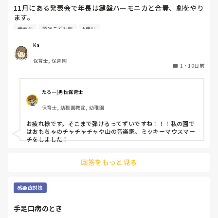
11月にある発表会で年長は鍵盤ハーモニカと合奏、劇をやり
ます。

鍵盤ハーモニカは年長になった4月から始まり、キラキラ星
発表会
認定こども園
5歳児
とかえるの歌、とんとんとんとんひげじいさんは弾けるよう
になりました。

Ka
発表会でオススメの曲ありますか？？

保育士, 保育園
鍵盤ハーモニカは二重奏にしようか迷っています！
1
・
10日前
たろー|男性保育士
保育士, 幼稚園教諭, 幼稚園
お疲れ様です。そこまで弾けるってずいですね！！！私の園で
はおもちゃのチャチャチャや山の音楽家、ミッキーマウスマー
チをしました！
回答をもっと見る
感染症対策
手足口病のとき