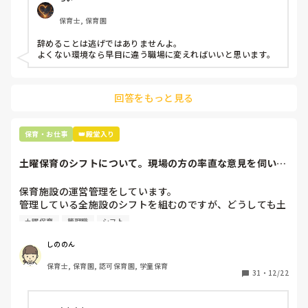
もう何も言わずに

保育士, 保育園
子どもの言いなりになればいいんだね

などいう意見で…

辞めることは逃げではありませんよ。

よくない環境なら早目に違う職場に変えればいいと思います。
上の先生に相談することは難しそうです。

主任は同じ考えですし、園長は不在のことが多いです。

回答をもっと見る
最後の職場にしようと思っていましたが

正直苦しい。

辞めることは逃げ、と、過去辞めた人も何年も言われ続けて
保育・お仕事
👑殿堂入り
土曜保育のシフトについて。現場の方の率直な意見を伺いた
いです。
保育施設の運営管理をしています。

管理している全施設のシフトを組むのですが、どうしても土
曜保育だけは入れる方が少なく、いつも苦労しています。

土曜保育
管理職
シフト
応募の段階では皆、月1〜2回の土曜出勤があることに同意し
て入職しているはずですが、いざ勤務が始まると一日も土曜
しののん
出勤が出来ない方ばかりです。

保育士, 保育園, 認可保育園, 学童保育
31
・
12/22
そこで、

①土曜日の希望休は2日まで、と制限をかける
