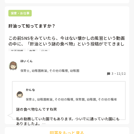
たりして寝かしつけてます。

1歳児の子が泣いていたら、ベビーベッドでぬいぐるみや、カ
ラカラと音のなるおもちゃを用意して、自分で好きなように遊
保育・お仕事
べるようにしています。

(職員も少なく、業務があるため、離れて様子を見守っている状
肝油って知ってますか？
態)

他の子たちは不思議と自分から横になって入眠しているようで
この前SNSをみていたら、今はない懐かしの風習という動画
す。

の中に、「肝油という謎の食べ物」という投稿がでてきまし
た。

「抱っこしないで寝かすように」、というのは、「抱っこ癖が
生活習慣
食育
公立
付く。」とかからですかね？( ˙-˙ ; )前の園で2歳児担任の時
は、午睡の時間になる度に大泣きする子どもがいて、その子が
今はない・・・と言われましたが、うちの園では今もありま
ほいくん
まずは安心して自分から寝るようになるまで、膝の上に乗せた
す（笑）

りして寝かしつけてました(^^;泣く子も少なかったからそれが
保育士, 幼稚園教諭, その他の職種, 幼稚園
3
・
12/12
出来たということもあるとは思いますが、人が足りなかったり
確かに子どもたちの栄養不足を補うために始まった風習と聞
したら難しいですよね（ ;  ; ）

いたことがありますが、現代は栄養不足どころか栄養過多で
今は涙を流しているその子も、少しずつ涙が減ってくれるとい
いですね( ˙ ˙ *)
すよね😅

かんな
保育士, 幼稚園教諭, その他の職種, 保育園, 幼稚園, その他の職場
まだ肝油食べてる園ってありますか？？

謎の食べ物なんですね笑

前は食べてたけど今はないよーと言う方は、廃止になった経
緯も知りたいです(^^)
私の勤務していた園でもあります。ついでに通っていた園にも
ありましたよ。

その日のお当番さんが分けてくれて(いまはどうか分からないけ
回答をもっと見る
ど)
