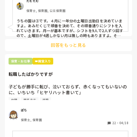
②毎月、必ず土曜保育に入ることのできる日を1日だけピッ
たむたむ
クアップしてもらう

保育士, 保育園, 公立保育園
③仮シフトが出た時、土曜出勤が難しければ自身で代わりの
人を交渉して見つけてもらう

うちの園は③です。４月に一年分の土曜日出勤日を決めていま
すよ。あみだくじで順番を決めて、その順番通りにシフトを入
上記のいずれかの対策を取り入れることを考えています。

れていきます。月一が基本ですが、シフトを9人で2人ずつ回す
ので、土曜日が4週しかない月は無しの時もありますよ。その
土曜日が出られない人は、同じシフト時間の人と自分で交代し
是非、現場の方の意見をお聞かせください。
回答をもっと見る
て貰い、主任に報告してます。
保育・お仕事
👑殿堂入り
転職したばかりですが
子どもが勝手に転び、泣いておらず、赤くなってもいないの
に、いちいち「ヒヤリハット書いて」

と書かされ

休憩
園長先生
退職
休憩時間に書くしかなく、辛いです

（そう言う本人は書かない）

ぽち
保育士, 保育園
しかも、上司に↑この内容でも

22
・
04/18
「どうしたらなくせるか」

ちゃんと考えて対策を練って書き込むようにと。
