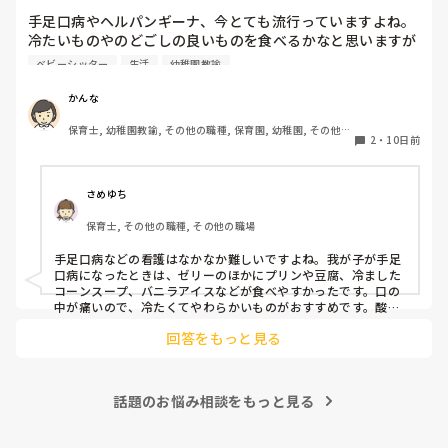
手足口病やヘルパンギーナ、今とても流行っていますよね。

冷たいものやのどごしの良いものを食べるかなと思いますが

口内が痛くて食べられない子に、この商品が食べやすかっ
ベビーシッター
生活
幼稚園教諭
た。こうするとよかったということありますか？

何かありましたら教えてください！
かんな
保育士, 幼稚園教諭, その他の職種, 保育園, 幼稚園, その他の
2
・
10日前
職場
さめゆち
保育士, その他の職種, その他の職場
手足口病などの看護はなかなか難しいですよね。我が子が手足
口病になったときは、ゼリーのほかにプリンや豆腐、冷ました
コーンスープ、バニラアイスなどが食べやすかったです。口の
中が痛いので、冷たくてやわらかいものがおすすめです。酸味
のあるものや熱いものはしみてしまうことがあるので避けまし
回答をもっと見る
た。水分も少しずつこまめに摂れると安心ですよ。
話題のお悩み相談をもっと見る