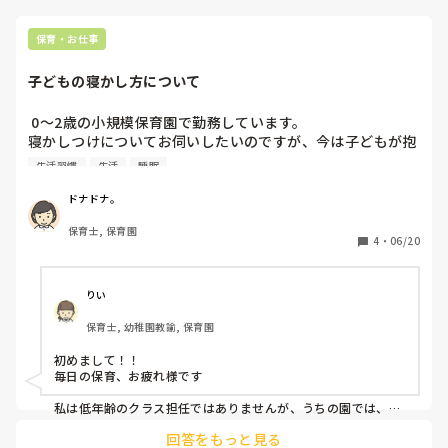
保育・お仕事
子どもの寝かし方について
 0～2歳の小規模保育園で勤務しています。

寝かしつけについてお伺いしたいのですが、今は子どもが抱
っこして欲しいと要求してきたら抱っこをして寝かしていま
生活習慣
生活
睡眠
す。

先日、泣いてもいいから抱っこしないで寝かすように言われ
ドナドナ。
ました。

保育士, 保育園
皆さんの園はどのように寝かしつけをされてるのか教えてく
4
・
06/20
ださい。

宜しくお願いいたします！
りい
保育士, 幼稚園教諭, 保育園
初めまして！！

毎日の保育、お疲れ様です

私は低年齢のクラス担任ではありませんが、うちの園では、泣
いている子はほとんど0歳児で、泣いてる時はコロコロ付きの
回答をもっと見る
ベビーカーみたいなのに乗せて、職員が常に側にいて、揺らし