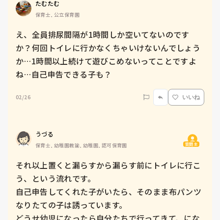
たむたむ
保育士, 公立保育園
え、全員排尿間隔が1時間しか空いてないのです
か？何回トイレに行かなくちゃいけないんでしょう
か…1時間以上続けて遊びこめないってことですよ
ね…自己申告できる子も？
02/26
いいね
うづる
質問主
保育士, 幼稚園教諭, 幼稚園, 認可保育園
それ以上置くと漏らすから漏らす前にトイレに行こ
う、という流れです。

自己申告してくれた子がいたら、そのまま布パンツ
なりたての子は誘っています。

どうせ幼児になったら自分たちで行ってきて、にな