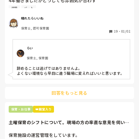
4年働きましたがどうしても雰囲気が合わず

退職しようと思っています。

退職
パート
周りの職員は、勤続10年以上から何十年という先生がほとん
晴れたらいいね
どです。

保育士, 認可保育園
保護者子どもの愚痴悪口が多く、

19
・
01/02
子どもの前でも

今で言う不適切保育も　

仕方ないよね

らい
もう何も言わずに

保育士, 保育園
子どもの言いなりになればいいんだね

などいう意見で…

辞めることは逃げではありませんよ。

よくない環境なら早目に違う職場に変えればいいと思います。
上の先生に相談することは難しそうです。

主任は同じ考えですし、園長は不在のことが多いです。

回答をもっと見る
最後の職場にしようと思っていましたが

正直苦しい。

辞めることは逃げ、と、過去辞めた人も何年も言われ続けて
保育・お仕事
👑殿堂入り
土曜保育のシフトについて。現場の方の率直な意見を伺いた
いです。
保育施設の運営管理をしています。
