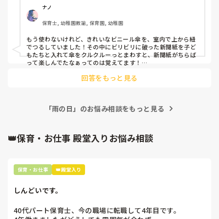
ナノ
保育士, 幼稚園教諭, 保育園, 幼稚園
もう使わないけれど、きれいなビニール傘を、室内で上から紐
でつるしていました！その中にビリビリに破った新聞紙を子ど
もたちと入れて傘をクルクルーっとまわすと、新聞紙がちらば
って楽しんでたなぁってのは覚えてます！

入れるものを、変化させてもいいので、結構楽しみました！

回答をもっと見る
説明が下手ですみません……
「雨の日」のお悩み相談をもっと見る
👑保育・お仕事 殿堂入りお悩み相談
保育・お仕事
👑殿堂入り
しんどいです。
40代パート保育士、今の職場に転職して4年目です。
