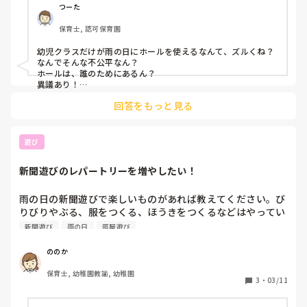
つーた
保育士, 認可保育園
幼児クラスだけが雨の日にホールを使えるなんて、ズルくね？

なんでそんな不公平なん？

ホールは、誰のためにあるん？

異議あり！

回答をもっと見る
1歳児ね♪

ビニールプールを用意してさ、水あそびに使う用の。そこにカ
ラーボールをたくさん入れたり新聞紙ちぎりまくっまのを入れ
たりしてあそんだっけな〜。

遊び
にしても、異議あり！

新聞遊びのレパートリーを増やしたい！
意見出したくなる笑

あとは〜、部屋でやれるサーキットあそびとか？

雨の日の新聞遊びで楽しいものがあれば教えてください。び
マット、風船、

りびりやぶる、服をつくる、ほうきをつくるなどはやってい
あとなんだろう。

ますが、ちょっとマンネリ化しています、、、
新聞遊び
雨の日
部屋遊び
幼児クラスは部屋で20分くらい瞑想しとけ！

ののか
え、なんかスケジュールうまく組んで15分、いや20分だけでも
保育士, 幼稚園教諭, 幼稚園
3
・
03/11