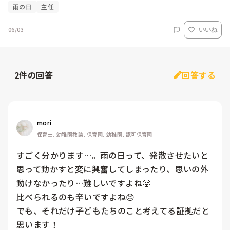
雨の日
主任
06/03
いいね
2
件の回答
回答する
mori
保育士, 幼稚園教諭, 保育園, 幼稚園, 認可保育園
すごく分かります…。雨の日って、発散させたいと
思って動かすと変に興奮してしまったり、思いの外
動けなかったり…難しいですよね🥲

比べられるのも辛いですよね😣

でも、それだけ子どもたちのこと考えてる証拠だと
思います！