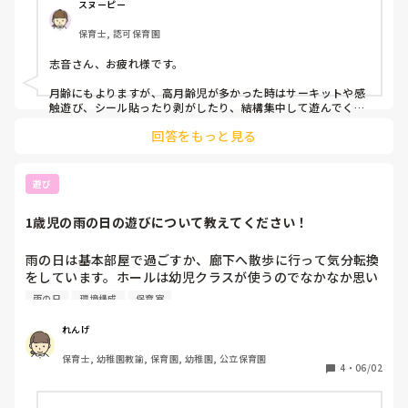
スヌーピー
保育士, 認可保育園
志音さん、お疲れ様です。

月齢にもよりますが、高月齢児が多かった時はサーキットや感
触遊び、シール貼ったり剥がしたり、結構集中して遊んでくれ
ていましたよ。

回答をもっと見る
45Lのゴミ袋を4枚、養生テープでくっつけて、パラバルーンも
どきを作りました。保育士がバサバサさせる下をハイハイした
り、寝っ転がってる子どもたちの上にフワフワ〜とさせたり。
遊び
これは月齢関係なく、みんな楽しんでいました。
1歳児の雨の日の遊びについて教えてください！
雨の日は基本部屋で過ごすか、廊下へ散歩に行って気分転換
をしています。ホールは幼児クラスが使うのでなかなか思い
っきり遊べることがありません。部屋で体も動かしてのびの
雨の日
環境構成
保育室
び遊ぶためにはどのような活動、環境構成をされています
か？1歳児だけでなく、多学年の状況も知りたいです。
れんげ
保育士, 幼稚園教諭, 保育園, 幼稚園, 公立保育園
4
・
06/02