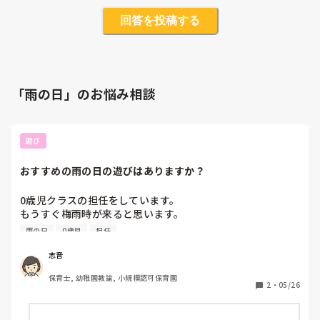
回答を投稿する
「雨の日」のお悩み相談
遊び
おすすめの雨の日の遊びはありますか？
0歳児クラスの担任をしています。

もうすぐ梅雨時が来ると思います。

そこで、皆さんは雨の日にどんな遊びをしていますか？もし
雨の日
0歳児
担任
よければおすすめの雨の日の遊びを教えていただきたいで
す。よろしくお願いします。
志音
保育士, 幼稚園教諭, 小規模認可保育園
2
・
05/26