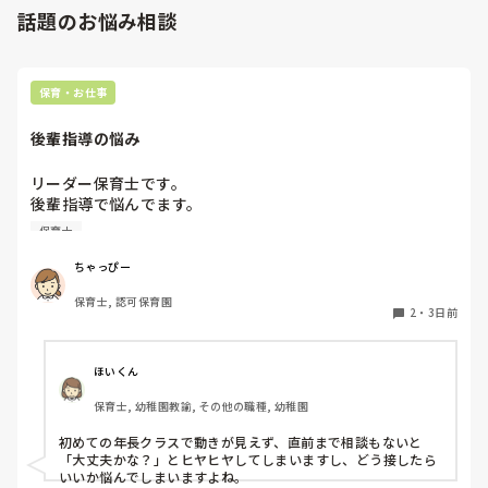
話題のお悩み相談
保育・お仕事
後輩指導の悩み
リーダー保育士です。

後輩指導で悩んでます。

初めて年長を持つ後輩がいますが

保育士
初めての割にわからないことを聞きにこなかったり、聞かな
いで様子見てると直前になるまで何もアクションがなかった
ちゃっぴー
り

保育士, 認可保育園
他の職員に聞いてる様子もなくて

2
・
3日前
もう何考えてるんだかさっぱりです。

よほど自分に聞きづらいのか、聞く必要性さえ感じないの
ほいくん
か、もうよくわからないです。

保育士, 幼稚園教諭, その他の職種, 幼稚園
対応にも悩みます。
初めての年長クラスで動きが見えず、直前まで相談もないと
「大丈夫かな？」とヒヤヒヤしてしまいますし、どう接したら
いいか悩んでしまいますよね。
