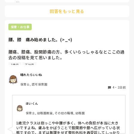
後輩側は「何が分からないかも分からない状態」だったり、
回答をもっと見る
「こんなこと聞いたら迷惑かな」と抱え込んでいるケースがと
ても多いです。

待つスタイルから一歩踏み出して、リーダー側から「〇〇の
保育・お仕事
件、どこまで進んだ？」「困ってることない？」と具体的に声
をかけて進捗を確認する仕組みを作ってみてください。

腰、膝　痛み始めました。(>_<)
「毎日夕方に5分だけ進捗確認の時間を取る」などルール化し
てしまうと、後輩も質問しやすくなりますよ。一人で抱え込ま
腰痛、膝痛、股関節痛の方、多くいらっしゃるなとここの過
ず、声をかけやすい雰囲気作りから試してみてくださいね。
去の投稿を見て思いました。

1歳児
正社員
私は50代正社員1歳児担任です。

晴れたらいいね
という私も、２週間前、初めて腰痛になりました。

保育士, 認可保育園
右腰が痛くて、起き上がれない。

4
・
2日前
ようやく起き上がっても、立てない。

ようやく立てたら、しゃがめない。

ほいくん
驚きました。

保育士, 幼稚園教諭, その他の職種, 幼稚園
通院して、コルセット、湿布、痛み止め、電気などで１週間
1歳児クラスは抱っこや中腰が多く、体への負担が本当に大き
乗り切ったら

いですよね。痛みをかばうことで股関節や膝へ広がっている状
週末には、左が痛みだし、これも痛み止めや湿布で抑えて仕
態ですので、まずは無理をせず整形外科を再受診してしっかり