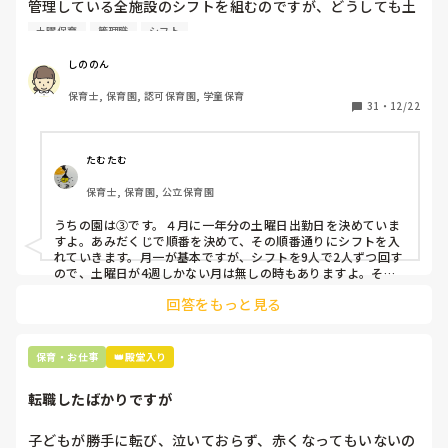
管理している全施設のシフトを組むのですが、どうしても土
曜保育だけは入れる方が少なく、いつも苦労しています。

土曜保育
管理職
シフト
応募の段階では皆、月1〜2回の土曜出勤があることに同意し
て入職しているはずですが、いざ勤務が始まると一日も土曜
しののん
出勤が出来ない方ばかりです。

保育士, 保育園, 認可保育園, 学童保育
31
・
12/22
そこで、

①土曜日の希望休は2日まで、と制限をかける

②毎月、必ず土曜保育に入ることのできる日を1日だけピッ
たむたむ
クアップしてもらう

保育士, 保育園, 公立保育園
③仮シフトが出た時、土曜出勤が難しければ自身で代わりの
人を交渉して見つけてもらう

うちの園は③です。４月に一年分の土曜日出勤日を決めていま
すよ。あみだくじで順番を決めて、その順番通りにシフトを入
上記のいずれかの対策を取り入れることを考えています。

れていきます。月一が基本ですが、シフトを9人で2人ずつ回す
ので、土曜日が4週しかない月は無しの時もありますよ。その
土曜日が出られない人は、同じシフト時間の人と自分で交代し
是非、現場の方の意見をお聞かせください。
回答をもっと見る
て貰い、主任に報告してます。
保育・お仕事
👑殿堂入り
転職したばかりですが
子どもが勝手に転び、泣いておらず、赤くなってもいないの