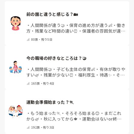
2回目は私は見ていないのですが、かなり微量だったそう
立ち上がる時には、膝や太ももが固まり痛みが……

で、クラスのリーダーの先生から絞り出して注意を引こうと
前の園と違うと感じる？🏡
しているように見えると言われました。

日頃からそのことの関わりはしっかり持てるように意識はし
腰痛、膝痛お持ちの方は、どの程度の痛みで働かれているの
・
人間関係が違う🤝
・
保育の進め方が違う👶
・
働き
ていますが…

でしょうか。

方・残業など時間の違い⏰
・
保護者の雰囲気が違う
今後どのように関わっていけばいいのか悩んでいます。

💬
・
給料が違う
・
転職経験なし
・
その他(コメント
痛みには強い方と思っていました。

80
票・
残り5日
で教えてください)
出産等で、幾度か開腹手術をしましたが、翌日には歩けまし
たし…

今の職場の好きなところは？🤝 
今回は、今少し治まっている痛みがぶり返したどうしようと
いう思いもあり、ちょっと無理かも…と思い始めています。

・
人間関係🤝
・
子ども主体の保育👶
・
有休が取りや
すい🌿
・
残業が少ない⏰
・
福利厚生・待遇✨
・
その
まだ急性期ということと、昔、夫が腰を痛めてすぐに整骨院
他(コメントで教えてください)
165
票・
残り4日
に行ってより酷くなって帰ってきたことがあり、怖くて行け
ていません。

運動会準備始まった？🏃
・
もう始まった🏃
・
そろそろ始まる😊
・
まだこれ
から🌿
・
秋に入ってから🍁
・
運動会はないor終わ
った✨
・
その他(コメントで教えてください)
192
票・
残り3日