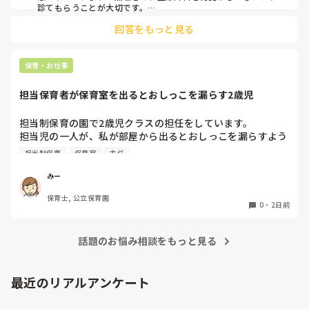
事をしていたら、

診てもらうことが大切です。

現場復帰の際は、床での立ち座りを避けるために低い椅子を活
股関節、お尻、太もも、膝まで来はじめてしまいました。

回答をもっと見る
用したり、抱っこや重い作業は周囲の先生に相談して頼むよう
床から支えなしに立ち上がりにくくなり、痛みが走ります。

にしてください。今はご自身の体を最優先に、しっかり休んで
立ち続けると、腰や股関節にきます。

くださいね。
自転車通勤ですが、それも、膝や太ももに痛みが来始めまし
保育・お仕事
た。

担当保育者が保育室を出るとおしっこを漏らす2歳児
今は８月。

１週間休んでいます。

担当制保育の園で2歳児クラスの担任をしています。

担当児の一人が、私が部屋から出るとおしっこを漏らすよう
家でもやることはあります。

になりました。

日常生活すら支障をきたすほどになりました。

担当制保育
保育室
主任
その子はパンツで過ごしていて、排尿間隔も空いています。
4月から私への執着が強かったのですが、特に寝かしつけの
椅子に座って作業をすれば？

みー
時に私がそばに行かないと繰り返し大きい声で呼んだり私が
と、園で言われました。

保育士, 公立保育園
寝かしつけしている子にちょっかいを出したり、何回もトイ
なので、子ども椅子程度の高さの踏み台に座って、試してみ
0
・
2日前
レに行きたいと言っていました。行ったところで出ないこと
ました。

もしばしば… 

パンツで寝れる子が増えてきて、寝かしつけの時にトイレに
話題のお悩み相談をもっと見る
ただじっと座っていても、5分も座ればお尻に痛みがきま
行きたい子が時差でいるのですが、私がその対応で外に出よ
す。

うとするとその子も行きたがります。

この高さの作業だと意外に、

最近のリアルアンケート
しかし寝かしつけに入る前にトイレでしっかり排尿している
体をひねる、少し立ち上がる、体を折りたたむような姿勢に
ので、その子には待っててねといい外に出ていました。今日
なること多いことに気づきました。

はそれで2回漏らしています。

その度にあちらこちらに痛みが来て
