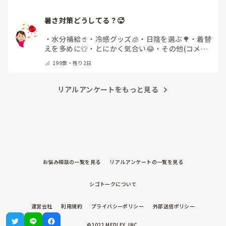
暑さ対策どうしてる？🥵
・
水分補給🥤
・
冷感グッズ🧊
・
日陰を選ぶ🌳
・
着替
えを多めに👕
・
とにかく気合い😂
・
その他(コメン
トで教えてください)
199
票・
残り2日
リアルアンケートをもっと見る
お悩み相談の一覧を見る
リアルアンケートの一覧を見る
シゴトークについて
運営会社
利用規約
プライバシーポリシー
外部送信ポリシー
©2022 MEDLEY, INC.