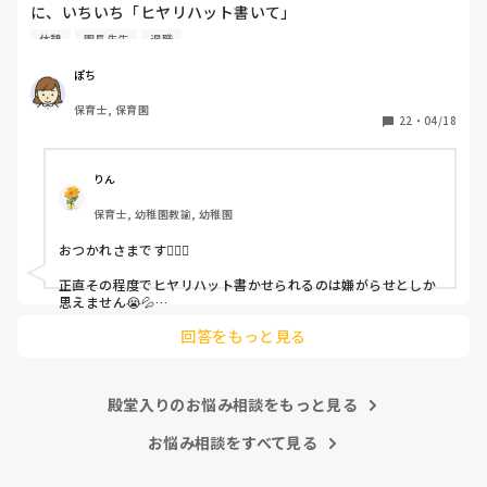
に、いちいち「ヒヤリハット書いて」

と書かされ

休憩
園長先生
退職
休憩時間に書くしかなく、辛いです

（そう言う本人は書かない）

ぽち
保育士, 保育園
しかも、上司に↑この内容でも

22
・
04/18
「どうしたらなくせるか」

ちゃんと考えて対策を練って書き込むようにと。

呼ばれて一緒に対策を考えさせられること多数

りん
保育士, 幼稚園教諭, 幼稚園
これだけで30〜40分拘束されて辛いです

おつかれさまです🙇🏻‍♀️

皆さんの園はどうですか?
正直その程度でヒヤリハット書かせられるのは嫌がらせとしか
思えません😭💦

他の先生方も同様のことをされているのでしょうか？

回答をもっと見る
あまりご無理されませんよう…😢
殿堂入りのお悩み相談をもっと見る
お悩み相談をすべて見る