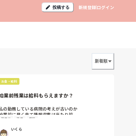
新規登録
ログイン
投稿する
新着順
お金・給料
始業前残業は給料もらえますか？
私の勤務している病院の考えが古いのか

始業前に早く来て情報収集は当たり前。

残業代
残業
施設
といった風潮が今も残り続けていて、

その始業前の時間は残業代請求できません🥲

いくら
タイムカードはなく
