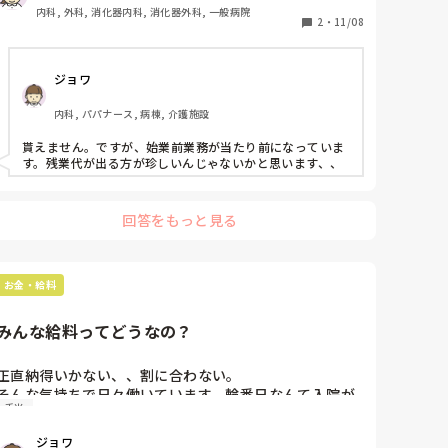
未だに出勤簿に印鑑を付いているような状況で、

内科, 外科, 消化器内科, 消化器外科, 一般病院
残業代の申請も自己申告制。

2
・
11/08
皆さんの病院、施設はどう言った感じなのでしょうか？
ジョワ
内科, パパナース, 病棟, 介護施設
貰えません。ですが、始業前業務が当たり前になっていま
す。残業代が出る方が珍しいんじゃないかと思います、、
回答をもっと見る
お金・給料
みんな給料ってどうなの？
正直納得いかない、、割に合わない。

そんな気持ちで日々働いています。輪番日なんて入院が
手当
なくても数件入院がきても手当は一緒。忙ししなんてこ
んなに違うのに、ハズレの日だ、、なんて思うことも
ジョワ