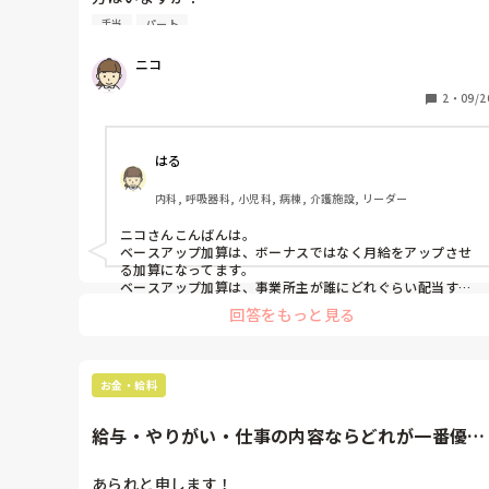
手当
パート
制度がわからなくなってしまったのですが、去年4000
あった手当ては今年度2000円に減りました。

ニコ
それと引き換えに事務さんの手当ては去年1000円、今
は2000円に上がりました。

2
・
09/2
これはなぜですか😭？

はる
正職員もパートも同じ額という悲しい感じです。
内科, 呼吸器科, 小児科, 病棟, 介護施設, リーダー
ニコさんこんばんは。

ベースアップ加算は、ボーナスではなく月給をアップさせ
る加算になってます。

ベースアップ加算は、事業所主が誰にどれぐらい配当する
か決めていきますので、4,000円だったのが2,000円に減
回答をもっと見る
った背景を事業所主にお尋ねになっても良いと思います。

例えば、看護師10人いて去年は均等に4,000円にしていた
が、今年からは出勤数の多い人から順々に分ける方法に変
わったとか、去年と同じ様にして分けているが、看護師の
お金・給料
数が10人から15人に増えたから配当額が減ったとか、去年
は事務員にあげる事できなかったから、今年は事務職から
配当していくなど、制度は一緒ですが誰にどのくらい配当
給与・やりがい・仕事の内容ならどれが一番優先
するかは事業所によって考え方が変わりますので、勤務先
ですか？
に聞いてみてください😌
あられと申します！
