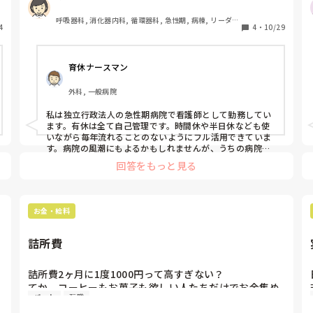
呼吸器科, 消化器内科, 循環器科, 急性期, 病棟, リーダ
4
4
・
10/29
ー, 消化器外科, 慢性期, 終末期
育休ナースマン
外科, 一般病院
私は独立行政法人の急性期病院で看護師として勤務してい
ます。有休は全て自己管理です。時間休や半日休なども使
いながら毎年流れることのないようにフル活用できていま
す。病院の風潮にもよるかもしれませんが、うちの病院
は、自分の休みだから使って悪い訳ないでしょ？って感じ
回答をもっと見る
ですよ。その代わりに、誰かが休みを取って自分たちがキ
ツい時もありますが、それはお互い様と割り切ってます。
お金・給料
詰所費
詰所費2ヶ月に1度1000円って高すぎない？

てか、コーヒーもお菓子も欲しい人たちだけでお金集め
パート
転職
て買えば良くない？
