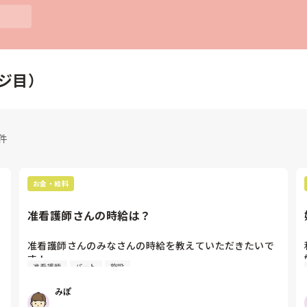
ジ目）
6件
お金・給料
准看護師さんの時給は？
准看護師さんのみなさんの時給を教えていただきたいで
す！

准看護師
パート
施設
私は老健で1400円です
みぽ
資