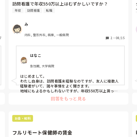
訪問看護で年収550万以上はむずかしいですか？
年収
訪問看護
転職
0
み
内科, 整形外科, 病棟, 一般病院
7
2
・
08/15
はなこ
急性期, 大学病院
はじめまして。

わたし自身は、訪問看護未経験なのですが、友人に複数人
経験者がいて、諸々事情をよく聞きます。

地域にもよるかもしれないですが、年収550万以上貰って
る友人、複数いますよ！

回答をもっと見る
オンコールがあったり、責任者やったり、件数こなすため
に移動めちゃくちゃ忙しかったりと、それぞれ何かしら大
変な面はあるようですが‥

基本給に加えて、訪問した件数でインセンティブがつく場
お金・給料
所なら、やった分だけお金につながるのて、それをモチベ
ーションに頑張ってる友人が多いです！
フルリモート保健師の賃金