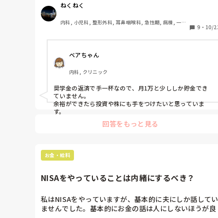
最近は投資がかなり浸透してきたかなと思うので気にな
ねくねく
りました！
内科, 小児科, 整形外科, 耳鼻咽喉科, 急性期, 病棟, 一般
9
・
10/2
病院, 慢性期, 終末期
ベアちゃん
内科, クリニック
奨学金の返済で手一杯なので、月1万と少ししか貯金でき
ていません。

余裕ができたら投資や株にも手をつけたいと思っていま
す。
回答をもっと見る
お金・給料
NISAをやっていることは内緒にするべき？
私はNISAをやっていますが、基本的に夫にしか話して
ませんでした。基本的にお金の話は人にしないほうが良
いと教わってきたからです。
