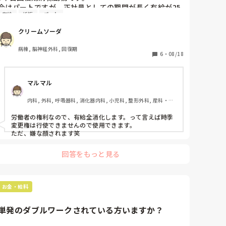
今はパートですが、正社員としての期間が長く有給が25
有給
妊娠
パート
日以上あります。

週に4回の勤務なので公休も週3回とかなりあります。

クリームソーダ
有給は月に1回ペースで消化しています。

病棟, 脳神経外科, 回復期
年間でこの日は有休を取ろうと見通しを立てています
6
・
08/18
が、年度末までに10日ぐらいしか取らないことになりま
す。

マルマル
そうなると15日ほど余り、来年度は20日付与されるとな
内科, 外科, 呼吸器科, 消化器内科, 小児科, 整形外科, 産科・婦
ると全部で35日になってしまいます。

人科, 耳鼻咽喉科, 皮膚科, 泌尿器科, リハビリ科, 救急科, 急性
期, 超急性期, ICU, CCU, HCU, プリセプター, 病棟, リーダー, 
労働者の権利なので、有給全消化します。って言えば時季
31歳で今後妊娠をする可能性があるのでそのタイミング
神経内科, 脳神経外科, GCU, 消化器外科, 一般病院, 大学病院, 
変更権は行使できませんので使用できます。

慢性期, 終末期, オペ室
での退職となりそうですが退職時に20日間有給消化は現
ただ、嫌な顔されます笑
実的でしょうか？
回答をもっと見る
お金・給料
単発のダブルワークされている方いますか？