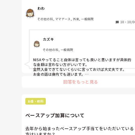
わわ
ところが職場の同僚からニーサやってる？と聞かれ反射
的にやっていると答えてしまいました。それ以上はとく
その他の科, ママナース, 外来, 一般病院
に聞かれず、具体的な金額などは言ってません。

10
・
10/0
やはり内緒にするべきだったでしょうか？
カズキ
その他の科, 一般病院
NISAやってること自体は言っても良いと思いますが具体的
な金額は言わない方がいいです。

全然入金できてないくらいに言っておけば大丈夫です。

お金の話は身内でも迷います。

回答をもっと見る
わたしの職場では、株価とか色々騒いでますが私は知らん
顔です。

一応それなりに資産はありますが見て見ぬふりです。
お金・給料
ベースアップ加算について
去年から始まったベースアップ手当てをいただいている
方はいますか？
