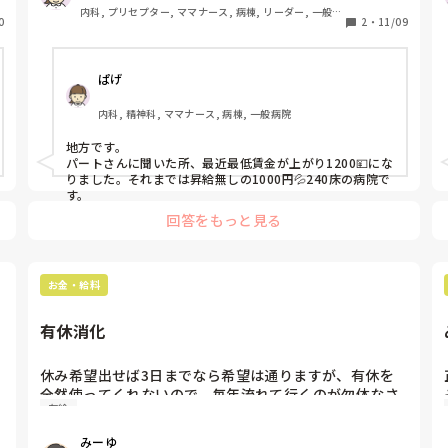
内科, プリセプター, ママナース, 病棟, リーダー, 一般病
0
2
・
11/09
院, 慢性期, 終末期, 透析
ぱげ
内科, 精神科, ママナース, 病棟, 一般病院
地方です。

パートさんに聞いた所、最近最低賃金が上がり1200💴にな
りました。それまでは昇給無しの1000円💦240床の病院で
す。
回答をもっと見る
お金・給料
有休消化
休み希望出せば3日までなら希望は通りますが、有休を
全然使ってくれないので、毎年流れて行くのが勿体なさ
有給
すぎて…。ここ2、3年は毎年ざっと10日分は流れてま
す。行くみなさんの病院はどんな感じなんでしょうか？
みーゆ