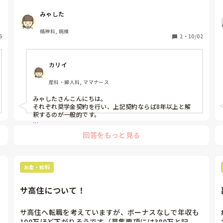
みゃした
准看護学校2年

正看護学校2年

精神科, 病棟
6
修学しそれぞれ奨学金を借りました

2
・
10/02
どちらも契約書を交わし

カリイ
修学年数+2年以上働けば返済免除、という内容です

産科・婦人科, ママナース
どちらの契約書にも修学年数+2年以上とは書かれていま
すが、合算するとか通算するなどの記載はありませんで
みゃしたさんこんにちは。

した

それぞれ奨学金契約を行い、上記契約ならば8年以上と解
釈するのが一般的です。

最初私は、お礼奉公期間は8年だと思っていたのですが

ですが、契約書をかわした病院事務所に問い合わせないと
同時期にお礼奉公となった同僚は6年じゃないか、と言
回答をもっと見る
正確なことは全くわかりません。事務所に問い合わせるこ
っていました

との不利益は全くないと思います。知らないと困る事です
から聞かない方がおかしいです。

なので再度、契約書を読み直したところ

むしろ看護部長、師長に聞く方が御礼奉公終わったら辞め
お金・給料
上記の内容で、正しくはないと思いながらもAIにも

るつもりな感じがして微妙かと。

友人とも条件、契約時期が違えば制度が変更されている可
聞いてみたところ、AIは4年で終了していいという結果が
能性もあります。

出ました

サ高住について！
契約元の事務方に契約書持参してきいて下さい。もし途中
で辞めた際、支払いをどのようなかたちで行うかもあわせ
たしかに、個々の契約だし、准看と正看を通算してとも
て確認して可能なら書面で返答をいただいて下さい。

サ高住へ転職を考えていますが、ボーナスなしで年収も
書いてないし

大事な事です。管轄が違うので確かめた事について同僚や
100万ほど下がりそうです（募集要項には380万と記