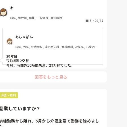
当方看護師3年目、2交代夜勤月4回、一般病棟勤務、残
わ
業（20-30時間）ありで27-30万/月です。
内科, 急性期, 病棟, 一般病院, 大学病院
5
・
09/27
あちゃぽん
内科, 外科, 呼吸器科, 消化器内科, 循環器科, 小児科, 心療内科, 
整形外科, 産科・婦人科, 耳鼻咽喉科, 皮膚科, 泌尿器科, リハビ
リ科, 総合診療科, 救急科, 超急性期, ICU, CCU, HCU, その他
20年目

の科, ママナース, 外来, 神経内科, 脳神経外科, NICU, 消化器外
夜勤5回 2交替

科, 一般病院, 慢性期, 回復期, 終末期, オペ室, 透析, 検診・健
今月、時間外10時間未満、29万程でした。
診
回答をもっと見る
お金・給料
副業していますか？
病棟勤務から離れ、5月から介護施設で勤務を始めまし
た。
