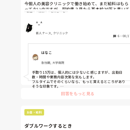
今個人の美容クリニックで働き始めて、まだ給料はもら
ってないのですが、契約書？見たら基本給20万と書いて
副業
給料
クリニック
ました。

求人サイトには30万ほどと書いてたのですが、それが2
^_^
万まだ下がってるので驚きました。

基本給20万だと多分手取り15万ほどですよね。

新人ナース, クリニック
少ないなと感じてるので、副業を考えてるのですが副業
6
・
08/1
してる方でなにされてますか？

なんか副業以外にも稼ぐためにアドバイスとかあったら
はなこ
教えてほしいです。

（同じ美容クリニック以外なら副業可）

急性期, 大学病院
あと、今のクリニックはキャンペーンだったりとかする
手取り15万は、個人的には少ないと感じますが、出勤日
のですが、お客様の数が増えたりすればするほど給料も
数・時間や業務内容次第な気もします。

上がるものなんですかね。

フルタイムでそのくらいなら、もっと貰えるところがあり
そうな印象です。

水曜日も休みになったのはどんな理由でそうなったのか
回答をもっと見る
副業ですが、インスタで美容医療を発信して、収益を得て
気になるな〜

いる友人が複数います！

好きで入って楽しく働いてるのでストレスはないけど給
アカウントを育てる時間が必要なので、即金性はないです
料少ないから悩みどころではあるよね、好きなことで楽
が。

お金・給料
しくて勤めやすいところで働いてるからもやもやする〜

他には、noteで美容情報を発信してる人もいますね。

有料記事にすれば、少しずつでもお金になります。

ちなみに、手取り15万ほどは皆さん的には少ないです
ダブルワークするとき