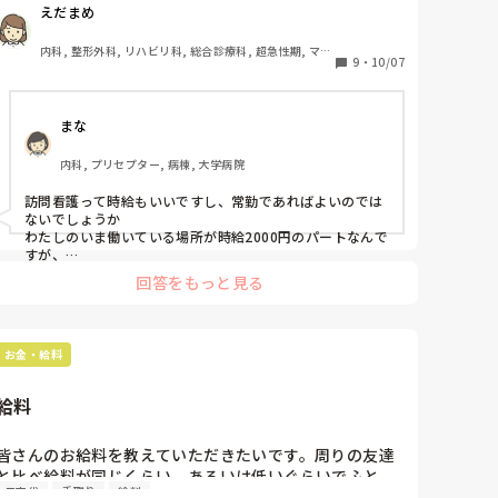
実際のところどのくらいの年収を維持できるものなのか

えだまめ
情報として知りたいです。

訪看で500万以上とかよく見かけますが 

内科, 整形外科, リハビリ科, 総合診療科, 超急性期, ママ
現実オンコールなしでそんな額いくことがあるのです
9
・
10/07
ナース, 病棟, クリニック, 外来, 回復期, 派遣
か。
まな
内科, プリセプター, 病棟, 大学病院
訪問看護って時給もいいですし、常勤であればよいのでは
ないでしょうか

わたしのいま働いている場所が時給2000円のパートなんで
すが、

訪看の友人は2400円くらいとのことでした。

回答をもっと見る
お互い小さい子供がいるので時短パートですがうらやまし
い限りです。

最近転職したひとも訪看にうつり、手取り40とのことでし
たのでいくのかな…と
お金・給料
給料
皆さんのお給料を教えていただきたいです。周りの友達
と比べ給料が同じくらい、あるいは低いぐらいでふと、
二交代
手取り
給料
いろんな病院のお給料がきになりました。
