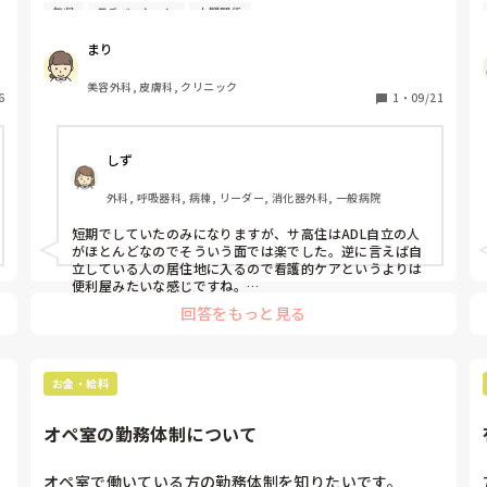
准看分を返還してから、正看分の返還開始になるとも記
上司がしる事もないと思います。
年収
モチベーション
人間関係
載）。

載がないので

円
実際サ高住で働いている方、働いたことのある方、の満
そういう考えもあるんだな、と思うと同時に

まり
足度が知りたいです。

どの解釈が正しいんだろうと、ふと思いました

年
収入面、仕事の内容、どちらでも教えてください🙇‍♀️
美容外科, 皮膚科, クリニック
6
1
・
09/21
事務所や看護部長に確認するのが1番とは分かっている
んですが

先日、看護部長との面談の際にそれとなく聞いてみたと
しず
ころ「私たちは分からない」と言われ、どこに確認した
らいいのかと聞いても曖昧に濁され教えてくれませんで
外科, 呼吸器科, 病棟, リーダー, 消化器外科, 一般病院
した

そのような中で事務所に直接問い合わせて、不利益が出
短期でしていたのみになりますが、サ高住はADL自立の人
がほとんどなのでそういう面では楽でした。逆に言えば自
ても嫌なので、一旦色んな方にお話を聞けたらと思いま
立している人の居住地に入るので看護的ケアというよりは
した
便利屋みたいな感じですね。

給料面でしたら介護度高くはなりますが、入居料が高い有
回答をもっと見る
料老人ホームが給料も高く利用者層もいいのでおすすめで
す。
お金・給料
オペ室の勤務体制について
オペ室で働いている方の勤務体制を知りたいです。
