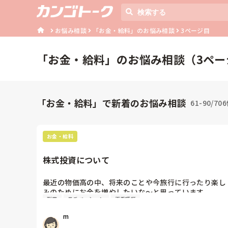
お悩み相談
「お金・給料」のお悩み相談
3ページ目
「
お金・給料
」のお悩み相談（
3
ペー
「お金・給料」で新着のお悩み相談
61-90/70
お金・給料
株式投資について
最近の物価高の中、将来のことや今旅行に行ったり楽し
みのためにお金を増やしたいな〜と思っています。

副業
モチベーション
正看護師
　副業も考えましたが、今の職場は副業不可で、株をや
りたいと思っていますが、損するのは嫌で…

m
　NISAは、取っ掛かりとしてやっていますが、他の投