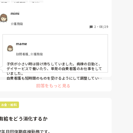
副業
介護施設
子ども
子育て中ということもあり、日勤のみです。

収入が低くなっていて、副業を考え始めました。看護師
mimi
をしながら副業されている方おられますか？

どういう副業をされているのか教えていただきたいで
介護施設
す！
2
・
08/29
mame
訪問看護, 介護施設
子供が小さい時は掛け持ちしていました。病棟の日勤と、

デイサービスで働いたり、単発の自費看護のお仕事をして
いました。

自費看護も短時間のものを受けるようにして調整していま
した。

回答をもっと見る
なかなか良い経験になりましたよ。
お金・給料
有給をどう消化するか
7年目回復期病棟勤務です。
