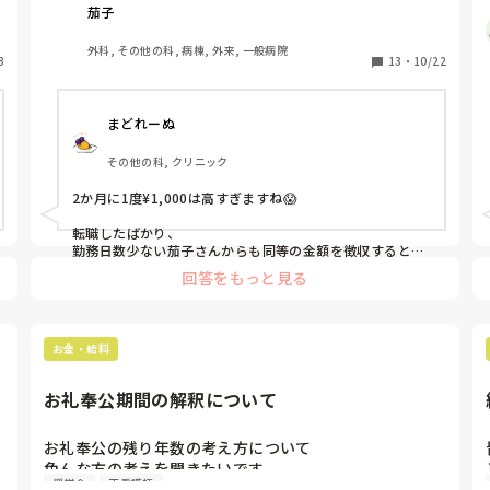
冠婚葬祭とかのために〜って、転職したての週2日しか勤
茄子
務しないパート(私)からもフルタイムと同じ額の詰所費
を納めろって何事？

外科, その他の科, 病棟, 外来, 一般病院
3
イライラしかしないわ。

13
・
10/22
冠婚葬祭のたびにお金集めればいいんじゃないの？

詰所費って悪しき伝統すぎない？
まどれーぬ
その他の科, クリニック
2か月に1度¥1,000は高すぎますね😱

転職したばかり、

勤務日数少ない茄子さんからも同等の金額を徴収すると
か、

回答をもっと見る
それはなかなかの横暴😰

冠婚葬祭の都度集めるので十分かと思います。

お金・給料
でもその職場ではそれがデフォルトだから、

入ったばかりの立場だと

そこに風穴を開けるというのはなかなか至難の業ですね(  
お礼奉公期間の解釈について
´ω｀; )
い
お礼奉公の残り年数の考え方について

色んな方の考えを聞きたいです

奨学金
正看護師