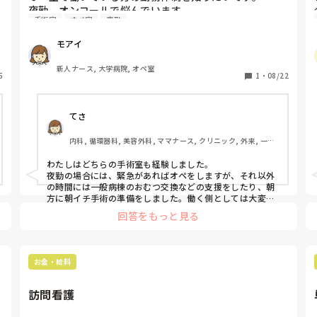
夜勤、オンコールで悩んでいます。

手術室
オペ室
夜勤
夜勤の方は大変だけど、休みが確立しているところに魅
力があり、オンコールはないと聞いていても実際就職し
モアイ
たらあったりするので悩んでいます。

新人ナース, 大学病院, オペ室
5
1
・
08/22
てさ
内科, 循環器科, 美容外科, ママナース, クリニック, 外来, 一般
病院, オペ室
わたしはどちらの手術室も経験しました。

夜勤の場合には、緊急があればオペをしますが、それ以外
の時間には一般病棟のおむつ交換などの支援をしたり、朝
方に朝イチ手術の準備をしました。働く側としては大変で
したが、日勤になったときにはありがたいの一言でした。

回答をもっと見る
オンコールは、呼ばれるかどうかのか緊張感はいつまでも
有りましたか、やはり自宅等で過ごせることは、身体が休
まるので、わたしはオンコールのほうが合っていたなーと
思いました。
お金・給料
訪問看護