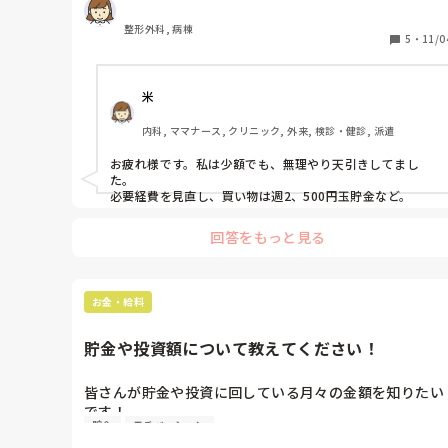
整形外科, 病棟
5
・
11/0
米
内科, ママナース, クリニック, 外来, 検診・健診, 派遣
お疲れ様です。私は少額でも、無理やり天引きしてまし
た。　

必要経費を見直し、買い物は週2、500円玉貯金など。
回答をもっと見る
お金・給料
貯金や投資額について教えてください！
皆さんが貯金や投資に回している月々の金額を知りたい
です！

貯金
モチベーション
また、貯金や株などの資産はいくらくらいですか？
