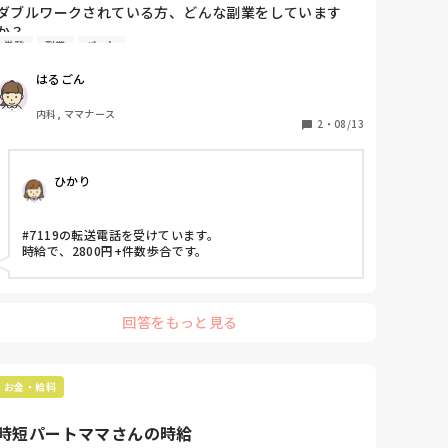
ダブルワークされている方、どんな副業をしています
か？

単発
副業
パート
現在はパート勤務ですが後2.3万くらい欲しいな〜と考え
ています。単発で夜勤されている方等いたら教えていた
はるごん
だきたいです。
内科, ママナース
2
・
08/13
ひかり
#7119の転送電話を受けています。

時給で、2800円+件数歩合です。
回答をもっと見る
お金・給料
時短パートママさんの時給