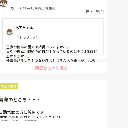
多々。

みなさんのところはどんな感じですか？
内科, パパナース, 病棟, 介護施設
7
・
10/26
ベアちゃん
内科, クリニック
正直お給料の面では納得いってません。

周りや日本が時給や給料が上がっているのにもう5年ほど
上がりません。

仕事量が多い日も少ない日ももちろんありますが、お給料
が変わることがないので頑張れません…。
回答をもっと見る
お金・給料
実際のところ・・・
日勤常勤の方に質問です。

非常に失礼な質問だということは

年収
給料
訪問看護
重々承知の上で伺いたいのですが
