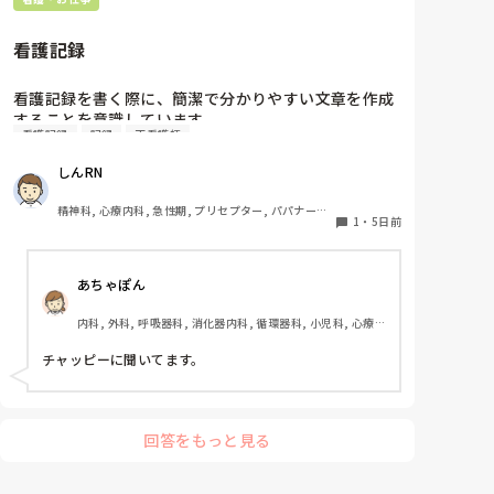
看護記録
看護記録を書く際に、簡潔で分かりやすい文章を作成
することを意識しています。

看護記録
記録
正看護師
しかし忙しい日は、必要な情報を漏れなく記録するこ
ととのバランスが難しいと感じています。

しんRN
皆さんは看護記録を効率よく作成するために工夫して
いることはありますか。
精神科, 心療内科, 急性期, プリセプター, パパナース, 
1
・
5日前
病棟, 老健施設, リーダー, 慢性期, 派遣
あちゃぽん
内科, 外科, 呼吸器科, 消化器内科, 循環器科, 小児科, 心療内
科, 整形外科, 産科・婦人科, 耳鼻咽喉科, 皮膚科, 泌尿器科, 
リハビリ科, 総合診療科, 救急科, 超急性期, ICU, CCU, 
チャッピーに聞いてます。
HCU, その他の科, ママナース, 外来, 神経内科, 脳神経外科, 
NICU, 消化器外科, 一般病院, 慢性期, 回復期, 終末期, オペ
室, 透析, 検診・健診
回答をもっと見る