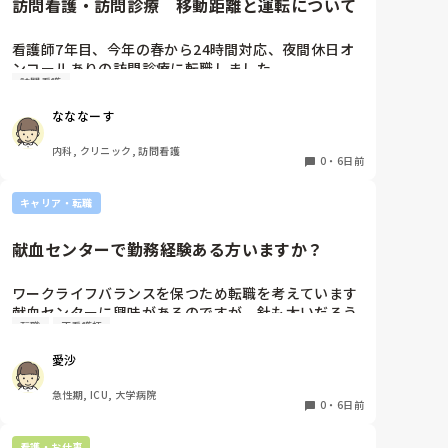
訪問看護・訪問診療　移動距離と運転について
われてたので(笑)

今の立場も有るし、着いて行くと色んなリスクを抱え
看護師7年目、今年の春から24時間対応、夜間休日オ
ますよね？

ンコールありの訪問診療に転職しました。

開業から関われたら面白いだろうなぁ。

訪問看護
元々就活の際にはエリアは片道30分程度と聞いており
でも、

ここまで働いてきましたが、もう少しで片道1時間以
なななーす
看護師としての仕事…今より管理の仕事が増えるのか
上かかる市外の田舎にまで患者を受け入れる予定と。

な…

日頃から運転しているとは言っても、深夜帯や冬道で
内科, クリニック, 訪問看護
患者さんと触れ合う時間が減るんだろうなぁ。頑張っ
訪問に行くのはかなり不安で親からも止められていま
0
・
6日前
て取得したNPとしての仕事は有るんだろうか？現場が
す。

遠くなる気がして…。

これって当たり前なんでしょうか？また同じような境
キャリア・転職
遇の方はどのような方法を取られているんでしょう
キャリアアップと考えるべきか？

か？
献血センターで勤務経験ある方いますか？
アラフォーのおばちゃんは…改めて自分の看護観を考
える。

ワークライフバランスを保つため転職を考えています

献血センターに興味があるのですが、針も太いだろう
転職
正看護師
皆さんならどうします？

し機械操作あるしイメージが湧きません

意見をお聞かせいただきたいです。

経験ある方いましたら、特別なスキルが必要かや働き
愛沙
やすさなど教えていただきたいです！
急性期, ICU, 大学病院
0
・
6日前
看護・お仕事