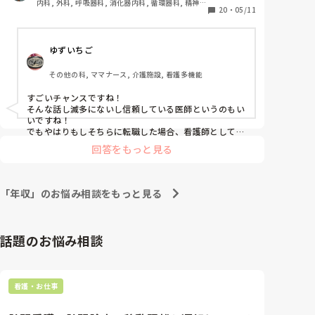
内科, 外科, 呼吸器科, 消化器内科, 循環器科, 精神
ます。年収は言えませんが、それなりに頂いて、福利
20
・
05/11
科, 心療内科, 整形外科, 耳鼻咽喉科, 泌尿器科, ママ
ナース, 訪問看護, 介護施設, 神経内科, 脳神経外科, 
厚生も整って居ます。年齢的にも立場的にもう転職は
消化器外科, 慢性期, 終末期
考えていませんでした。

ゆずいちご
その信頼している医師は医師の父親が引退され、その
跡地に弟さんと一緒に100床未満で専門病院を開業予
その他の科, ママナース, 介護施設, 看護多機能
定みたいです。

医師が開業する病院の科は私も以前に経験があり好き
すごいチャンスですね！

な科でも有ります。

そんな話し滅多にないし信頼している医師というのもい
いですね！

しかし、主人が医師です。主人は消化器外科で私は経
でもやはりもしそちらに転職した場合、看護師としてで
はなく管理職になりそうな感じですね。

験あるけど、得意でなく。

回答をもっと見る
私だったら冒険したいのでいきます！

主人は勤務医が良いから、と開業予定は無いみたいで
人生一度しかないから色々な経験をしたいです。

す。

病院のオープニングスタッフで主要メンバーなんて楽し
主人にこの事を相談すると、「律が好きな仕事でお給
そうです！

「年収」のお悩み相談をもっと見る
料が今より貰えるんなら良いんじゃない？」と軽めの
私、個人の意見ですが…
答えが返ってきました(;^_^A

夫婦の過ごし方、子どものことなどは真剣に話をする
話題のお悩み相談
のですが、独身の頃からお互いの働き方などにあまり
干渉しない夫婦なので。そんなもんか(笑)って感じで
したが。

主人は当直のバイトしてた時に開業して奥さんが中に
看護・お仕事
入ってていい印象を持ったクリニック、病院は無いか
ら、万が一開業するにしても律は入れないし。って言