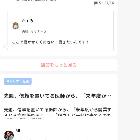
今の職場建物綺麗で人間関係良くてお金ももらえて残
5
・
01/16
業もそんななくて最高すぎる。1-2年目の時はめちゃ
くちゃ病んだけど頑張って続けてよかった！看護師や
かすみ
っててよかった！！一生ここで働かせてくださ
い！！！
内科, ママナース
ここで働かせてください！働きたいんです！
回答をもっと見る
キャリア・転職
先週、信頼を置いてる医師から、「来年度から
開業するから病院辞めるよ。」...
先週、信頼を置いてる医師から、「来年度から開業す
るから病院辞めるよ。」「律さんが一緒に来てくれた
年収
保険
終末期
ら色々仕事頼めるし、職員採用、教育とか心強いし、
経営も勉強してくれたら…年収もココより出すからど
律
う？」って誘われてしまった…

現在は中規模病院(220床)の混合病棟(40床)で師長して