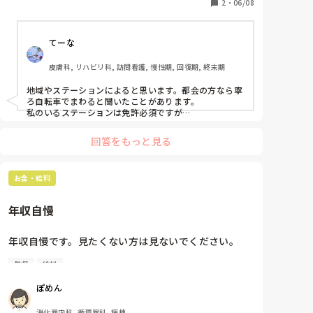
2
・
06/08
てーな
皮膚科, リハビリ科, 訪問看護, 慢性期, 回復期, 終末期
地域やステーションによると思います。都会の方なら寧
ろ自転車でまわると聞いたことがあります。

私のいるステーションは免許必須ですが…
回答をもっと見る
お金・給料
年収自慢
年収自慢です。見たくない方は見ないでください。

年収
給料
この前源泉徴収票が届いて見たら、年収640万達成し
ぽめん
てた！！！まだ3年目なのに。昇給もあるから、来年
度はもっと上がるってこと？夢しかない。

消化器内科, 循環器科, 病棟