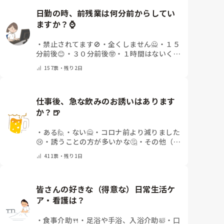
日勤の時、前残業は何分前からしてい
ますか？⌚
・
禁止されてます🚫
・
全くしません🙅
・
１５
分前後😊
・
３０分前後🤓
・
１時間はないくら
い🤔
・
１時間以上…😨
・
その他（コメントで
157
票・
残り2日
教えて下さい）
仕事後、急な飲みのお誘いはあります
か？🍺
・
ある🙋
・
ない🙅
・
コロナ前より減りました
😢
・
誘うことの方が多いかな🤔
・
その他（コ
メントで教えてください）
411
票・
残り1日
皆さんの好きな（得意な）日常生活ケ
ア・看護は？
・
食事介助🍴
・
足浴や手浴、入浴介助🛀
・
口