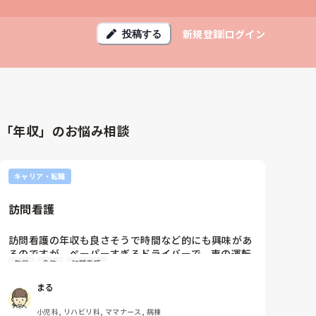
新規登録
ログイン
投稿する
「年収」のお悩み相談
キャリア・転職
訪問看護
訪問看護の年収も良さそうで時間など的にも興味があ
るのですが、ペーパーすぎるドライバーで、車の運転
年収
免許
訪問看護
は避けたいと思ってます。訪問看護は車の免許なくて
も、やっていけますか？
まる
小児科, リハビリ科, ママナース, 病棟