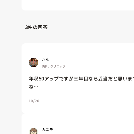
3
件の回答
さな
内科, クリニック
年収50アップですが三年目なら妥当だと思い
ね…
10/26
カエデ