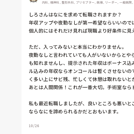
内科, 精神科, 整形外科, プリセプター, 病棟, リーダー, 一般病院,
しろさんはなにを求めて転職されますか？

年収アップや夜勤なしが第一希望ならいいのでは
個人的にはそれだけ見れば現職より好条件に見え
ただ、入ってみないと本当にわかりません。

夜勤なしと言われていても人がいないからとや
も知れませんし、提示された年収はボーナス込
ル込みの年収ならオンコールは暫くさせないの
く多い上にサビ残、忙しくて休憩は取れないとか
あとは人間関係！これが一番大切。手術室ならド
私も最近転職しましたが、良いところも悪いと
ならなにを諦められるかだとおもいます。
10/26