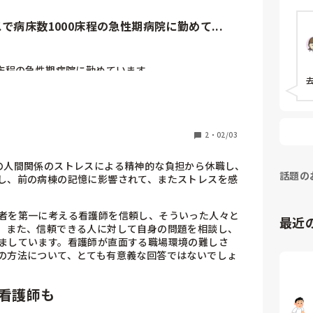
病床数1000床程の急性期病院に勤めて...
床程の急性期病院に勤めています

たのですが、2年目より精神的に参ってしまい、3ヶ月
なります

であり、仕事内容や給与面などに不満はないのですが
2
・
02/03
署を移動しました

棒」「悪影響だから近づくな」などの暴言、ペアにな
の人間関係のストレスによる精神的な負担から休職し、
話題の
り、精神的につらくなり診断書をいただいて病休をも
し、前の病棟の記憶に影響されて、またストレスを感
者を第一に考える看護師を信頼し、そういった人々と
うと思っていたのですが、どうしても前の病棟のこと
最近
。また、信頼できる人に対して自身の問題を相談し、
ションがうまく取れません

ましています。看護師が直面する職場環境の難しさ
とができず、再び勤務することが辛くなってしまいま
の方法について、とても有意義な回答ではないでしょ
てくださるのですが、私にだけ態度の違う先輩などと
てしまいます

看護師も
いるのですが、どうすることもできません
