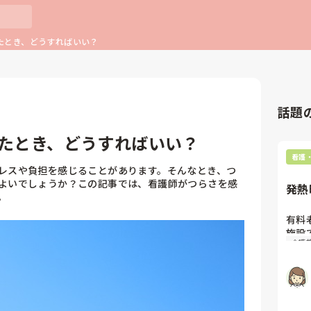
たとき、どうすればいい？
話題
たとき、どうすればいい？
看護
レスや負担を感じることがあります。そんなとき、つ
よいでしょうか？この記事では、看護師がつらさを感
発熱
。
有料
施設
介護
絡し
私の
の指
発熱
→数