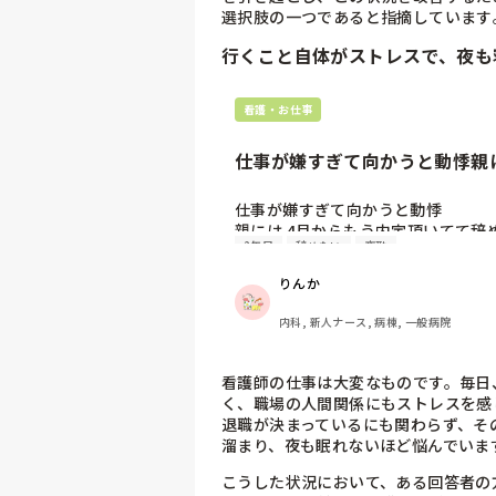
選択肢の一つであると指摘しています​
このことを先日師長に相談し、さいあ
お休みをいただくこともでてくるかも
行くこと自体がストレスで、夜も
相談しましたら。。

予想外の回答が返ってきました。

看護・お仕事
"痛み止めはちゃんと飲んでいない
いますが…先輩方皆さんは辛くても
仕事が嫌すぎて向かうと動悸親に
ますから"

といった回答でした。

仕事が嫌すぎて向かうと動悸

もうちょっとこちらの身体のことを
親には 4月からもう内定頂いてて
2年目
辞めたい
夜勤
た。

で気にすんなって言われるけど、気
病院で働くってこういうことなのでし
で、夜も寝れないしほんとにきついです
りんか
生理休暇は法律上認められていても
態度が変わる先輩、上の人達だけで
内科, 新人ナース, 病棟, 一般病院
も影で言われてんだろうなあってス
し。そして夜勤が体に合わなくてつら
万ちょいしか出ないにしてもきっか
看護師の仕事は大変なものです。毎日
く、職場の人間関係にもストレスを感
退職が決まっているにも関わらず、そ
溜まり、夜も眠れないほど悩んでいま
こうした状況において、ある回答者の