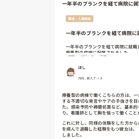
一年半のブランクを経て病院に就
やはり私は看護師に向いていないので
同じような経験を持つ方や知人にい
す
職場・人間関係
一年半のブランクを経て病院に
に...
一年半のブランクを経て病院に就職し
療養型の病棟に配属されました。

褥瘡
ブランク
予防
初日にはフリー業務の先輩と一緒にお仕
教えていただきながら行動していました
ほし
その際おむつ交換に入った時にカーテ
患者さんに対して臭い！気持ち悪い！
内科, 新人ナース
また、患者さんを目の前にしてコイツ
病棟で働く看護師皆さんがそのような
とても違和感を感じました。

療養型の病棟で働くこちらの方は、一
そして感染予防や褥瘡処置、いろんな
する不適切な発言やケアの手抜きを目
一年しか経験のない私からしても

た。感染予防や褥瘡処置など、基本的
それはおかしいんじゃないか？という
り、看護師として胸を張って働くこと
やっと看護師に復帰したけど

これに対し、同様の体験をした方から
あんな病院で働いてる自分を胸を張って
を病んで退職した経験をもつ彼女は、
看護師してる！って言えないです…

しました。
先輩看護師さんも私をとても邪魔そう