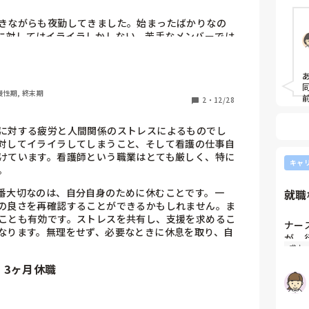
とも
泣きながらも夜勤してきました。始まったばかりなの
に対してはイライラしかしない。苦手なメンバーでは
らいのと看護という仕事が嫌いになってしまった。何
 慢性期, 終末期
2
・
12/28
に対する疲労と人間関係のストレスによるものでし
対してイライラしてしまうこと、そして看護の仕事自
けています。看護師という職業はとても厳しく、特に
キャ
。
番大切なのは、自分自身のために休むことです。一
就職
良さを再確認することができるかもしれません​​。ま
ことも有効です。ストレスを共有し、支援を求めるこ
ナー
なります。無理をせず、必要なときに休息を取り、自
が、
求人
スー
職員
、3ヶ月休職
か？