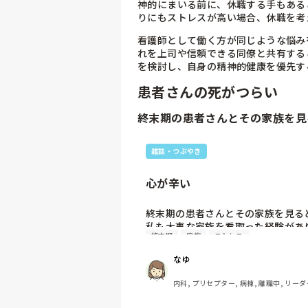
神的にまいる前に、休職する手もある
りにもストレスが高い場合、休職を考
看護師として働く方が同じような悩み
れを上司や信頼できる同僚と共有する
を検討し、自身の精神的健康を優先す
患者さんの死がつらい
終末期の患者さんとその家族を見
雑談・つぶやき
心が辛い
終末期の患者さんとその家族を見る
私も大事な家族を看取った経験があ
終末期
家族
ストレス
だからこそ、看取る家族の気持ちが
い。
なゆ
内科, プリセプター, 病棟, 離職中, リーダ