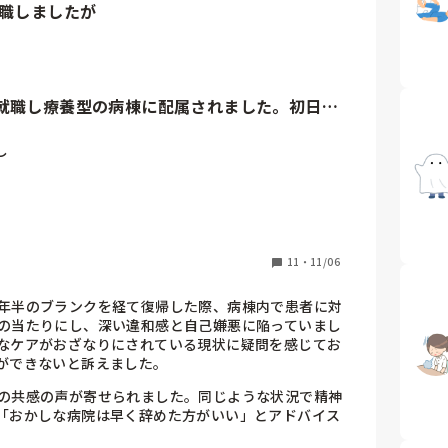
職しましたが
しょうか？

らっしゃる方がいましたらアドバイスいただきたいで
就職し療養型の病棟に配属されました。初日


事を

。

ンをしめない。

触るな！めんどくさい！等の発言

呼ばわり。

11
・
11/06
感じで…

年半のブランクを経て復帰した際、病棟内で患者に対
ケアの中で

の当たりにし、深い違和感と自己嫌悪に陥っていまし
なケアがおざなりにされている現状に疑問を感じてお
ことがたくさんありました。

ができないと訴えました。
の共感の声が寄せられました。同じような状況で精神


「おかしな病院は早く辞めた方がいい」とアドバイス
な目で見てくるし
