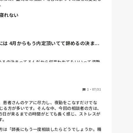
。
く

しれませんと

寝れない
んですか？法律で生理休暇というものは認められては
痛み止めを飲んで出勤されています。皆さん頑張って
は 4月からもう内定頂いてて辞めるの決ま...
心配してくださる回答が返ってくるかと思っていまし
辞めるの決まってるんだから何言われてもいいって姿勢
にしないようにしててももう行くこと自体がストレス
ょうか。

😭💦

、ないも同然なんでしょうか。。
色んな人の悪口大会(普通に目の前で言うからわたし
トレスになる)、毎日毎日おむつ交換と吸引の繰り返
1
・
07/31
すぎて3月まで持たない気がするけど ボーナスは20
りもらいたいし迷いどころ…
、患者さんのケアに尽力し、夜勤をこなすだけでな
じる方が多いです。そんな中、今回の相談者の方は、
の日が来るまでの時間がとても長く感じ、ストレスが
す。
方は「師長にもう一度相談したらどうでしょうか。精