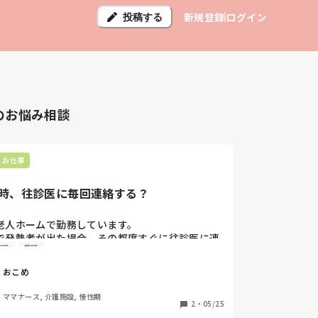
新規登録
ログイン
投稿する
のお悩み相談
・お仕事
時、往診医に毎回連絡する？
老人ホームで勤務しています。

で発熱者が出た場合、その都度すぐに往診医に連
施設
施設
ていますか？

施設では、発熱しやすい方は予め解熱剤や抗生剤
おこめ
示をもらっていることが多く、38度前後ぐらいの
であれば医師に連絡せずに発熱時指示に従い投与
ママナース, 介護施設, 慢性期
日様子見て改善しなければその時点で連絡、とい
2
・
05/25