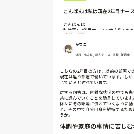
こんばんは私は現在2年目ナースで
こんばんは

私は現在2年目ナースで病床数1000
休職
病棟
1年目は小児科に配属され働いてい
かなこ
休職、その後部署を移動して5ヶ月に
外科, 小児科, 新人ナース, 病棟, 離職中
もともと看護師として働くことが夢
病棟内での人間関係がつらくなり、部
前の部署では報告を無視、「給与泥
こちらの2年目の方は、以前の部署で
るとため息をつかれることなどがあ
現在は違う部署で働いています。しか
らいました

じていると述べています。
対する回答は、困難な状況の中でも患
違う部署で気持ちを入れ替え頑張ろ
共に進んでいくことを助言しています
を思い出してしまい、コミュニケー
徐々にその環境に慣れていくように励
また、自分の欠点などを改善するこ
と、その中で自分自身を維持するため
した

うか。
歳の近い先輩や同期はとてもよくし
ペアになると胃が痛く、過食嘔吐をし
体調や家庭の事情に苦しむ
このままではダメなこともわかって