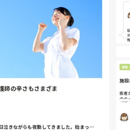
うや
「医
るよ
うが
んで
看護
施設
護師の辛さもさまざま
医者
のタ
家族
心電
患や
心配
病院
施設
5日泣きながらも夜勤してきました。始まっ