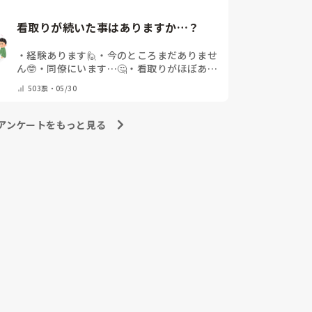
をする🤬
・
その他（コメントで教えて下さ
い）
看取りが続いた事はありますか…？
・
経験あります🙋
・
今のところまだありませ
ん🤓
・
同僚にいます…🤔
・
看取りがほぼあり
ません☺
・
その他（コメントで教えて下さ
503
票・
05/30
い）
アンケートをもっと見る