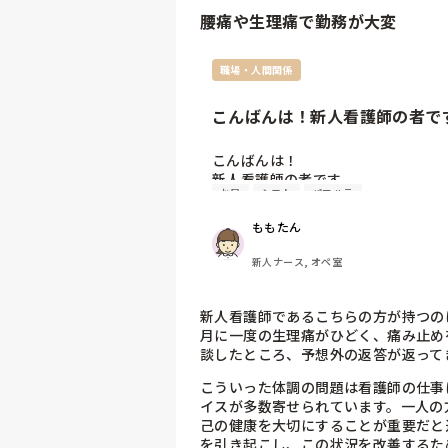
正直行くのが辛いです。

腰痛や生理痛で勤務が大変
私はなにも頑張れないのかと自己嫌悪
どうしたらいいのか自分でもよくわ
職場・人間関係
こんばんは！新人看護師の者で
つ...
こんばんは！

新人看護師の者です。

お局
シフト
パワハラ
私は現在、手術室で働いており、

ももたん
少しずつではありますが、仕事にも慣
今では最長で7時間以上かかるオペに
新人ナース, オペ室
いただくこともあります。

ちなみに、普段なら長時間立ってい
新人看護師であるこちらの方が持つの
7時間ずっと立ちっぱなしでも平気で
月に一度の生理痛がひどく、痛み止め
月に一度はやってくる生理の時期は、
談したところ、予想外の返答が返ってきたと
とにかく初日〜2日目あたりが生理痛
こういった体調の問題は看護師の仕事
ひどい場合は痛くてベッドから起き上
イスが多数寄せられています。一人の
呻くこともありました…

己の健康を大切にすることが重要だと
痛み止めを飲んでも治らない時もあり
を引き起こし、この状況を改善するた