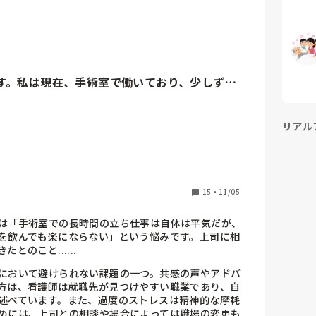
に陥ってしまいます。

かりません。
す。私は現在、手術室で働いており、少しず
リアル
れ

つかせて

15
・
11/05
て貧血を起こしたりすることはなく、

は「手術室での長時間の立ち仕事は自体は平気だが、
すが。。

を飲んでも楽にならない」という悩みです。上司に相


のこと​......
がひどく、

において避けられない課題の一つ。共感の声やアドバ
がれず

方は、看護師は就職先が見つけやすい職業であり、自
述べています。また、過度のストレスは精神的な摩耗
ました。

めには、上司との相談や場合によっては職場の変更も