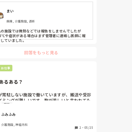
り方をしています。

師に連絡しないで何かあったら看護師の責任にな
まい
な〜発熱時指示があってもすぐに一報は入れたほ
いいんじゃないかな〜？」と個人的には思ってる
病棟, 介護施設, 透析
すが、みなさんの施設ではどうでしょうか？
私の施設では微熱などでは報告をしませんでしたが
38℃や症状がある場合はまず管理者に連絡し医師に報
告していました。
回答をもっと見る
・お仕事
あるある？
が常駐しない施設で働いていますが、搬送や受診
イミングが難しいです。胸が苦しいと言われても
施設
図もなく、夜間帯は当番医にコールするので、疾
状態を位置から電話で伝えますが、結局

ふみふみ
だったら受診したら？となります。

ならこんな困ることないのに、医師が常駐しない
介護施設, 神経内科
で勤務されている方、同じように悩んだり、家族
2
・
05/25