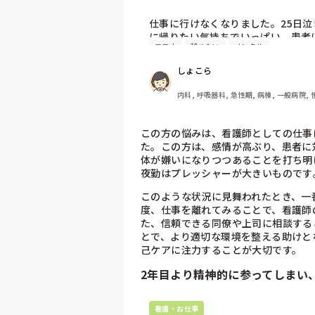
た...
仕事に行けなくなりました。25日
に帰りたい気持ちでいっぱい。患者
コロナ
辞めたい
メンタル
ないのに1人でいたい。人間関係つ
しょこら
内科, 呼吸器科, 急性期, 病棟, 一般病院,
この方の悩みは、看護師としての仕事
た。この方は、感情が高ぶり、患者に
体が嫌いになりつつあることを打ち明
夜勤はプレッシャーが大きいものです​
このような状況に見舞われたとき、一
度、仕事を離れてみることで、看護師の
た、信頼できる同僚や上司に相談する
とで、より適切な環境を整える助けと
己ケアに注力することが大切です。
2年目より精神的に参ってしまい
看護・お仕事