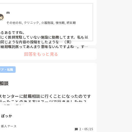
めたことありますか？
m
その他の科, クリニック, 介護施設, 慢性期, 終末期
あるあるですね。

同じく医師常駐していない施設に勤務してます。私も以
前同じような内容の投稿をしたような…（笑）

　結局嘱託医ってあんまり意味ないんですよね…。すぐ
来るわけでもないですし。酸素もない、心電図もない、
回答をもっと見る
検査がすぐ出来るわけでもない。無い無い尽くしの中で
判断を委ねられるのもとても厳しいですよね。嘱託医が
整形外科医なので、せめても内科医に変えてほしいと思
リア・転職
っているのですが、なかなか難しいようです。

　自己学習をして、きちんとアセスメントできる力を自
分につけるしかない！と思ってます。

相談
　ご家族ともめるとは、例えばどんなことでしょうか？
今のところ、そのようなことはないのですが…
スセンターに就職相談に行くことになったのです
行ったことのある方はスーツで行きましたか？

入職
新人
ツで行こうと思っています。

の方の返信待ちですが、服装の指定はあります
ぽっか
新人ナース
2
・
05/25