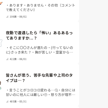
・
あります
・
ありません
・
その他（コメント
で教えてください）
106
票・
06/02
夜勤で遭遇したら「怖い」あるあるっ
てありますか...？
・
そこに〇〇さんが居たの
・
(行ってないの
に)さっき来た？
・
胸が苦しい
・
空室からの
ナースコール、物音
・
実は転んじゃって…
422
票・
06/01
（事後言われる）
・
特に何を言われても怖く
ない
・
夜勤経験なし
・
その他(コメントで教
えてください)
皆さんが思う、苦手な先輩や上司のタ
イプは…？
・
言うことがコロコロ変わる…🤔
・
自分には
甘いのに他人には厳しい🥺
・
怒り方が理不尽
なことが多い😨
・
相手によって態度を変える
485
票・
05/31
💦
・
愚痴が多い…😢
・
仕事をサボる、言い訳