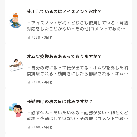
また、拘縮が強い方は姿勢や体位によって尿の流れ方も変わる
使用しているのはアイスノン？氷枕？
ため、排泄後の状態を職員間で共有し、「どこから漏れている
のか」を確認しながら対策を考えていました。

・
アイスノン
・
氷枕
・
どちらも使用している
・
発熱
一度で解決することは少ないですが、オムツやパッドの種類、
対応をしたことがない
・
その他(コメントで教えて
当て方、交換時間などを少しずつ見直していくことで改善した
ください)
ケースもありました。
423
票・
3日前
オムツ交換あるあるってありますか？
・
自分の時に限って便が出てる
・
オムツを外した瞬
間排尿される
・
横向きにしたら排尿される
・
オムツ
のテープがよくちぎれている
・
パットにたっぷり収
513
票・
4日前
まっていると快感
・
その他（コメントで教えてくだ
さい）
夜勤明けの次の日は休みですか？
・
必ず休み
・
だいたい休み
・
勤務が多い
・
ほとんど
勤務
・
夜勤はしていない
・
その他（コメントで教え
てください）
546
票・
5日前