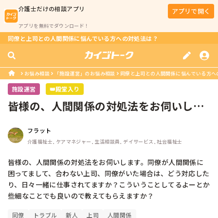
介護士
だけの相談アプリ
アプリで開く
アプリを無料でダウンロード！
同僚と上司との人間関係に悩んでいる方への対処法は？
お悩み相談
「施設運営」のお悩み相談
同僚と上司との人間関係に悩んでいる方へ
施設運営
👑殿堂入り
皆様の、人間関係の対処法をお伺いしま
す。同僚が人間関係に困ってまして、...
フラット
介護福祉士, ケアマネジャー, 生活相談員, デイサービス, 社会福祉士
皆様の、人間関係の対処法をお伺いします。同僚が人間関係に
困ってまして、合わない上司、同僚がいた場合は、どう対応した
り、日々一緒に仕事されてますか？こういうことしてるよーとか
些細なことでも良いので教えてもらえますか？
同僚
トラブル
新人
上司
人間関係