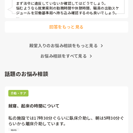
まず法令に違反していないか確認してはどうでしょう。

ご意見お待ちしております。よろしくお願いします！
悩むようなら就業規則の勤務時間や休憩時間、職員の出勤スケ
ジュールを労働基準局へ持ち込み確認するのも良いでしょう。

また、求職者がもとめるのは休憩か業務の充実のどちらでしょ
回答をもっと見る
う？

どちらをアピールすれば人材確保につながるのか…
殿堂入りのお悩み相談をもっと見る
お悩み相談をすべて見る
話題のお悩み相談
介助・ケア
就寝、起床の時間について
私の施設では17時30分ぐらいに臥床介助し、朝は5時30分ぐ
らいから離床介助しています。

順番は当然、身体状態や体調面を考慮して決めています。そ
施設