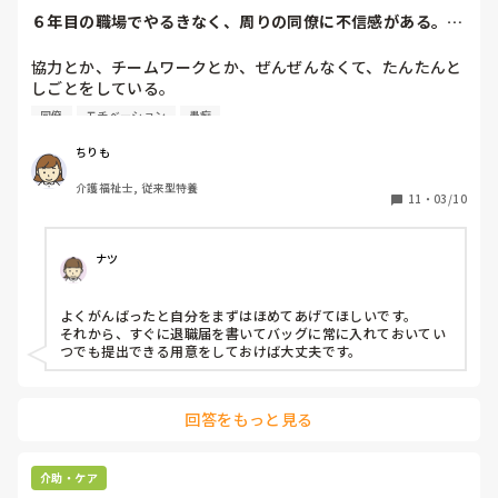
６年目の職場でやるきなく、周りの同僚に不信感がある。こ
のじょうたいなら...
協力とか、チームワークとか、ぜんぜんなくて、たんたんと
しごとをしている。

自分のかおんもしんでるし、ときめきもないし。腐ってる気
同僚
モチベーション
愚痴
持ちで毎日いる

看護師には、気を遣うし、上司にはきをつかうし、まわりの
ちりも
同僚には、不信感ある。

介護福祉士, 従来型特養
やるきが、全然ない。

11
・
03/10
はーもうやめたい

やめたいよー。やめたら、らくになる？？

やめさせて、くれる？

ナツ
私一人がやめたところど、対した影響はないとおもう。

逆によくもったほうだよを６年間。よくがんばった。
よくがんばったと自分をまずはほめてあげてほしいです。

それから、すぐに退職届を書いてバッグに常に入れておいてい
つでも提出できる用意をしておけば大丈夫です。
回答をもっと見る
介助・ケア