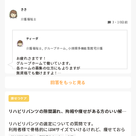
きき
介護福祉士
3
・
10日前
ティーダ
介護福祉士, グループホーム, 小規模多機能型居宅介護
お疲れさまです！

グループホームで働いています。

各ホームの募集の仕方にもよりますが

無資格でも働けますよ！

回答をもっと見る
認知症に関してはもしかしたら

施設内での研修はあるかも？

ただ、グループホームは利用者様がMAX9名で、その中に介助
排せつケア
出来る職員がいて基本はは全ての業務をこなすので

私のところでは1日に早、日、遅、夜の4人がいれば対応出来て
リハビリパンツの隙間漏れ、拘縮や痩せがある方のいい解決
います。

策ないですか？
（本当に人がいない時ですが…最悪早番以外いなくても、それ
以外が残業する事で対応出来ています。）

リハビリパンツの選定についての質問です。

利用者様で骨格的にはMサイズでいけるけれど、痩せておら
なのでそういう人が足りていない施設にとっては貴重な存在に
れたり、拘縮等で隙間ができ、そこから漏れてしまう方がた
なるし、直接介助しなくても現場で利用者様と会話はするの