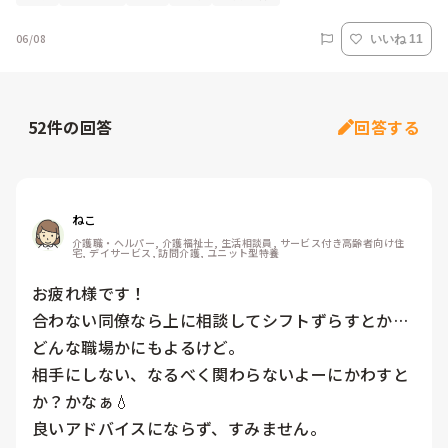
06/08
いいね 11
52
件の回答
回答する
ねこ
介護職・ヘルパー, 介護福祉士, 生活相談員, サービス付き高齢者向け住
宅, デイサービス, 訪問介護, ユニット型特養
お疲れ様です！

合わない同僚なら上に相談してシフトずらすとか…
どんな職場かにもよるけど。

相手にしない、なるべく関わらないよーにかわすと
か？かなぁ💧

良いアドバイスにならず、すみません。