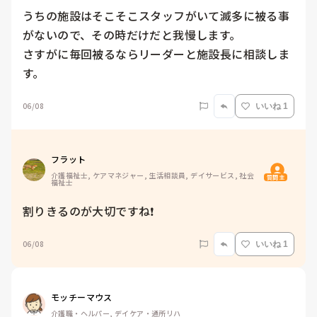
うちの施設はそこそこスタッフがいて滅多に被る事
がないので、その時だけだと我慢します。

さすがに毎回被るならリーダーと施設長に相談しま
す。
06/08
いいね 1
フラット
介護福祉士, ケアマネジャー, 生活相談員, デイサービス, 社会
質問主
福祉士
割りきるのが大切ですね❗
06/08
いいね 1
モッチーマウス
介護職・ヘルパー, デイケア・通所リハ