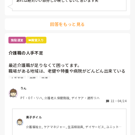
回答をもっと見る
施設運営
👑殿堂入り
介護職の人手不足
最近介護職が足りなくて困ってます。

職場がある地域は、老健や特養や病院がどんどん出来ている
ため、飽和状態です。

人手不足
老健
特養
新しく入職する介護職は、大体フィリピンとか海外の方が多
くなって来ており、記録が出来ないことや言葉遣いなどでト
りん
ラブル続きです。

PT・OT・リハ, 介護老人保健施設, デイケア・通所リハ
皆さんの職場はどうですか？

22
・
04/24
今後も人手不足がさらに深刻化していくと思いますが、何か
対策などしていますか？
黒子ダイル
介護福祉士, ケアマネジャー, 生活相談員, デイサービス, ユニット型
特養