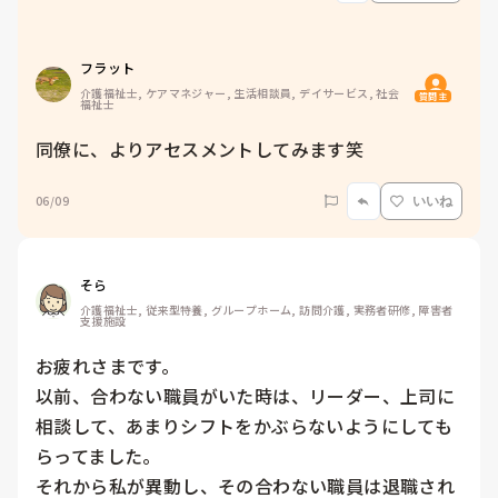
フラット
介護福祉士, ケアマネジャー, 生活相談員, デイサービス, 社会
質問主
福祉士
同僚に、よりアセスメントしてみます笑
06/09
いいね
そら
介護福祉士, 従来型特養, グループホーム, 訪問介護, 実務者研修, 障害者
支援施設
お疲れさまです。

以前、合わない職員がいた時は、リーダー、上司に
相談して、あまりシフトをかぶらないようにしても
らってました。

それから私が異動し、その合わない職員は退職され