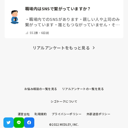
職場内はSNSで繋がっていますか？
・
職場内でのSNSがあります
・
親しい人や上司のみ
繋がっています
・
誰ともつながっていません
・
その
他（コメントで教えてください）
552
票・
6日前
リアルアンケートをもっと見る
お悩み相談の一覧を見る
リアルアンケートの一覧を見る
シゴトークについて
運営会社
利用規約
プライバシーポリシー
外部送信ポリシー
©2022 MEDLEY, INC.