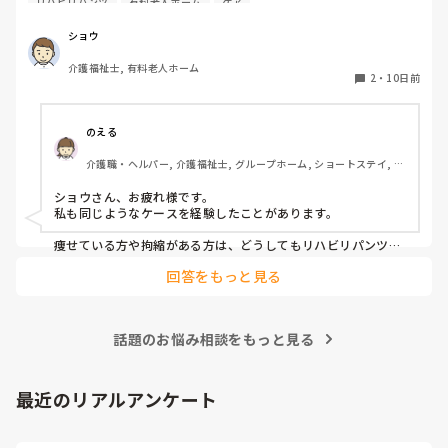
リハビリパンツ
有料老人ホーム
ケア
まにおられるのですが、何かいい解決策はないでしょうか？

で、ご自身にも良い経験になると思います。

ちなみに、パッドも当てている方がほとんどです。

ショウ
そこから興味があればですが、資格取得支援が受けられる可能
性もありますし(^^)

介護福祉士, 有料老人ホーム
みなさんの施設での対策や、おすすめの選び方・当て方など
2
・
10日前
があれば教えていただきたいです。

よろしくお願いいたします。
のえる
介護職・ヘルパー, 介護福祉士, グループホーム, ショートステイ, デ
イサービス, デイケア・通所リハ, 訪問介護, 小規模多機能型居宅介
護
ショウさん、お疲れ様です。

私も同じようなケースを経験したことがあります。

痩せている方や拘縮がある方は、どうしてもリハビリパンツと
身体の間に隙間ができやすく、そこから尿漏れしてしまうこと
回答をもっと見る
がありますよね。

私が勤務していた施設では、まずリハビリパンツやパッドの当
て方を見直していました。パッドがしっかり立ち上がっている
話題のお悩み相談をもっと見る
か、陰部にきちんとフィットしているかを確認するだけでも漏
れが改善することがありました。

それでも漏れが続く場合は、サイズが本当に合っているかを再
最近のリアルアンケート
検討したり、メーカーを変更して試すこともありました。同じ
Mサイズでもメーカーによってフィット感や股上、ギャザーの
形状が違うため、相性が良いものが見つかることもあります。
