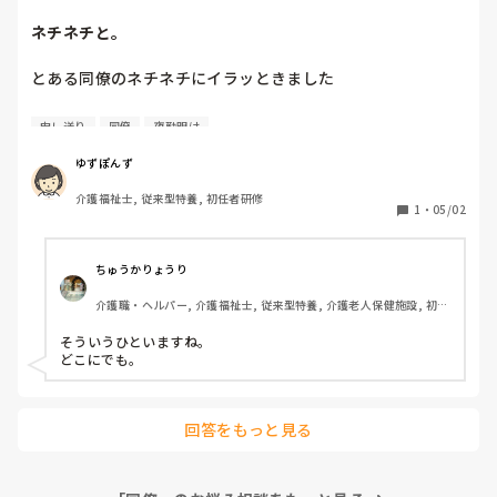
ネチネチと。
とある同僚のネチネチにイラッときました

自分で聞いたら？とも思いました。

申し送り
同僚
夜勤明け
明けで申し送りしたいのに日直がオムツ終わらない。とネチ
ゆずぽんず
ネチ。いやいや待てよ。人に◯◯さんオムツ入ってもらった
介護福祉士, 従来型特養, 初任者研修
方が良いですよね？今から？と聞きに来る時間あるなら、入
1
・
05/02
れなさいよ。私1人でオムツ回れってきついよ。　それでフ
ロアにて帰れないだのやれなんだとネチネチめんどくさいと
内心思っていたら主任から薬のヒヤリ聞いた？今日？

ちゅうかりょうり
聞いてない。本来ついてない人に漢方薬ついていて、飲まな
介護職・ヘルパー, 介護福祉士, 従来型特養, 介護老人保健施設, 初任
きゃいけない人についていなかったから、明後日今日の夜勤
者研修, 実務者研修
明けに対応策だけ立てといてって言っておいて。それでネチ
そういうひといますね。

ネチ言っていたらあんたの確認不足だろ？と。

どこにでも。
夜勤入りの副主任に送ったら、「えっそれは対応策なくな
い？俺らじゃないじゃん」と言われいやいやワーカーのミス
回答をもっと見る
でしょ？セットしたのは看護師

確認して大丈夫と認識してフロアへ持っていた時点でワーカ
ーのミスでしょ？主任はヒヤリだと言っているし、対応策は