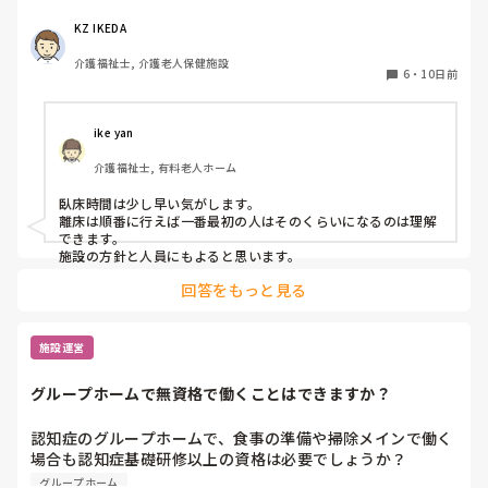
れにしても、臥床時間も離床時間も早すぎる気がするのです
が、みなさんの施設は何時ごろから臥床、離床されてます
KZ IKEDA 
か？
介護福祉士, 介護老人保健施設
6
・
10日前
ike yan
介護福祉士, 有料老人ホーム
臥床時間は少し早い気がします。

離床は順番に行えば一番最初の人はそのくらいになるのは理解
できます。

施設の方針と人員にもよると思います。
回答をもっと見る
施設運営
グループホームで無資格で働くことはできますか？
認知症のグループホームで、食事の準備や掃除メインで働く
場合も認知症基礎研修以上の資格は必要でしょうか？

無資格でも大丈夫でしょうか？
グループホーム