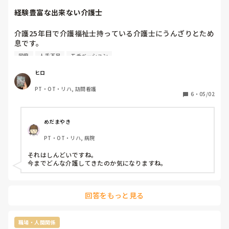
経験豊富な出来ない介護士
介護25年目で介護福祉士持っている介護士にうんざりとため
息です。

介護歴豊富で資格も有しているのに、移乗一つできない

同僚
人手不足
モチベーション
バルン挿入している方の移乗にバルンバッグを持っているこ
とを忘れて物を取りに行こうとしたり。酸素チューブをボン
ヒロ
ベに付け替えたのを忘れてキャリーを動かして鼻が引っ張ら
PT・OT・リハ, 訪問看護
れたり…

6
・
05/02
リスク管理が全くできないほか、ベットを上げ下げせずに移
乗しようとし腰を痛めて出来ないなら変わってほしい…

入浴介助を嫌、オムツ交換も嫌、移乗も嫌と行って聞き入れ
めだまやき
てしまう会社。

PT・OT・リハ, 病院
その分がリハに回ってきてています。

どうにかならないんですかね…

それはしんどいですね。

今までどんな介護してきたのか気になりますね。
他にも自分が完璧と思い込んでいてミスをすると全て人のせ
いでしまいにはLINEで今日限りで辞めますと宣てきたスタッ
フが3人。。。

回答をもっと見る
いまはリハが食事介助も入浴介助もしています。
職場・人間関係