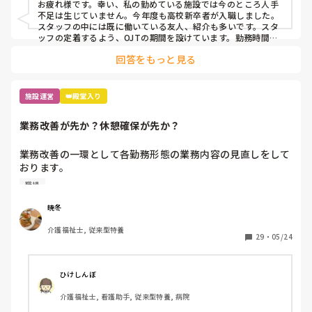
お疲れ様です。幸い、私の勤めている施設では今のところ人手
不足は生じていません。今年度も高校新卒者が入職しました。
スタッフの中には既に働いている友人、紹介も多いです。スタ
ッフの定着するよう、OJTの期間を設けています。勤務時間に
関しても、要望に応じて短くしたり、休んだ場合、応援できる
回答をもっと見る
ような工夫をしています。
施設運営
👑殿堂入り
業務改善が先か？休憩確保が先か？
業務改善の一環として各勤務形態の業務内容の見直しをして
おります。

職場
ただ、夜勤業務の見直しをする際に、上層部はより業務内容
を充実させたいとの意向があり、業務追加を求めてくるのに
暁冬
対して、現場職員は休憩が設定されてないのはおかしいから
介護福祉士, 従来型特養
まずは休憩確保した上で業務改善するのが筋だとの意見があ
29
・
05/24
り、対立しております。

ちなみに三交代の夜勤です。明けが休みになる形態です。皆
ひけしんぼ
さんのところでは休憩時間が確保できておりますか？その上
介護福祉士, 看護助手, 従来型特養, 病院
で業務改善に着手されておられますか？
