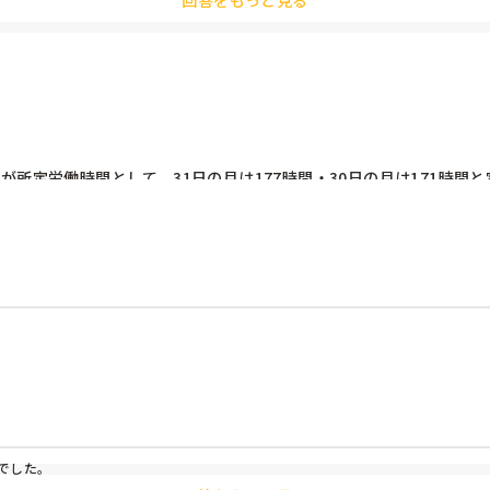
回答をもっと見る
が所定労働時間として、31日の月は177時間・30日の月は171時間
まったら労働者側は何も言えないらしいです…。

務士さんとも相談してやってるかんじですね〜」とのこと。

が話していたことも伝えたけど、口でしか言ってないのであればそんな
者には年度末の処遇改善がもらえないことを少し話したら支給条件は
労基にまた相談かな…というところ。

でした。