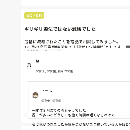
お金・給料
ギリギリ違法ではない減給でした
労基に減給されたことを電話で相談してみました。

1ヶ月の変形労働時間制で上限が177時間だとしても、園
処遇改善
私立
給料
ノーワーク・ノーペイの原則に基づいて…と言われてし
労基の人曰く、「違法にならないギリギリのところで労
榛
他の保育士には168時間働けば減給されないことを上
ったから、やっぱ証拠って大切なんですね😢

保育士, 保育園, 認可保育園
処遇改善や奨学金の助成金からも引かれてたこと、退職
をもらえたから、そこはちゃんと確認して必要であれば
さーは
保育士, 保育園
一昨年３月までの園もそうでした。

祝日が多いとどうしても働く時間は短くなるわけで...

私は気がつきましたが気がつかないまま働いている人が殆ど