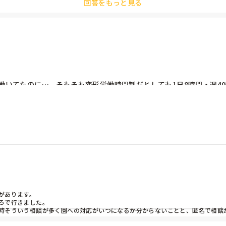
回答をもっと見る
間は働いてたのに…。そもそも変形労働時間制だとしても1日8時間・週
給した額の明細もらったら2時間早退したのが事実で、遅刻なんて1分
得いかない…。

あります。

で行きました。

時そういう相談が多く園への対応がいつになるか分からないことと、匿名で相談