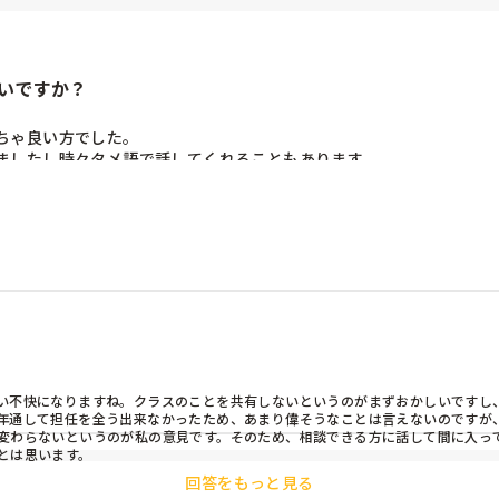
いですか？
ゃ良い方でした。

ましたし時々タメ語で話してくれることもあります。

当制だし、グループで散歩をしていいか聞くと待ってと言ったり怪訝な
共有しない。(誕生会の担当する順番や個別は誰を書くのか、部屋の環境
くところに主担任が書類を置いていたので別の場所に置くとそんなと
、1歳児9人を私が実質1人で見る状態に。その時に怪我がおこると｢ち
境を整え始めて私が実質1人で子ども見をすることもしばしば。

方にグサグサくる毎日です…。

くなりました。

して改善していかないとな…と思ってますが、理不尽なことが多いし、
い不快になりますね。クラスのことを共有しないというのがまずおかしいですし、
いいのか…アドバイスください。
年通して担任を全う出来なかったため、あまり偉そうなことは言えないのですが、
変わらないというのが私の意見です。そのため、相談できる方に話して間に入っ
とは思います。
回答をもっと見る