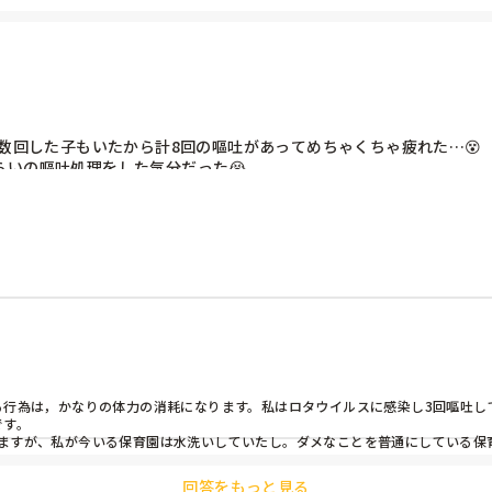
複数回した子もいたから計8回の嘔吐があってめちゃくちゃ疲れた…😵

いの嘔吐処理をした気分だった😭

、消毒で使う熱湯もポットで沸かす方が間に合わなくて足りないわで本
2,3人は吐いた後ぐったりしてたからかわいそうだったな…😢

行為は，かなりの体力の消耗になります。私はロタウイルスに感染し3回嘔吐して
す。

ますが、私が今いる保育園は水洗いしていたし。ダメなことを普通にしている保
回答をもっと見る