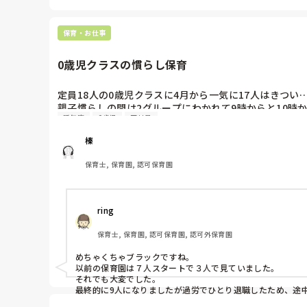
保育・お仕事
0歳児クラスの慣らし保育
定員18人の0歳児クラスに4月から一気に17人はきつい…
親子慣らしの間は2グループにわかれて9時からと10時
新年度
0歳児
正社員
子どもが泣きすぎて職員同士声をかけ合うのも大変でした
今日もほとんどの子が15時までいて、当たり前に午睡
榛
た気になれなかったです😂

0歳児クラスの4月なんてどこもこんなかんじなんだろう
保育士, 保育園, 認可保育園
0歳児クラスはてっきり最初は定員の半分くらいの人数か
皆さんの園の0歳児クラスはどうですか？最初から定員
ring
保育士, 保育園, 認可保育園, 認可外保育園
めちゃくちゃブラックですね。

以前の保育園は７人スタートで３人で見ていました。

それでも大変でした。

最終的に9人になりましたが過労でひとり退職したため、途中
とにかく疲れてその後、他の保育園で時短勤務にしました。
