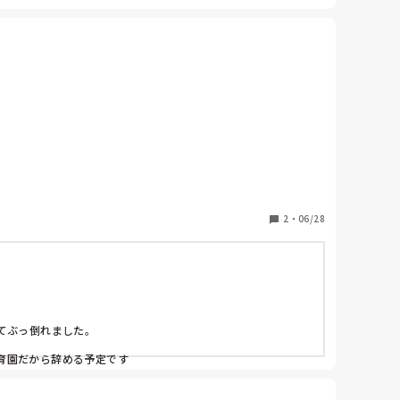
当にもうカオス。

2
・
06/28
ぶっ倒れました。

育園だから辞める予定です