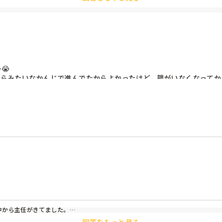


からみたいなかんじで進んでたからよかったけど、親がいなくなってか
(子どもの泣き声で声がきこえず…)

中は常に誰かが起きている状態だからひと息つけたのは15時過ぎで休
なぁ…と思いつつ、少なくともGW明けて1,2週間経つまではこんなかん
らスタートして徐々に増えていくものだと思ってたので、4月からほぼ
うまってますか？
から主任がきてました。
