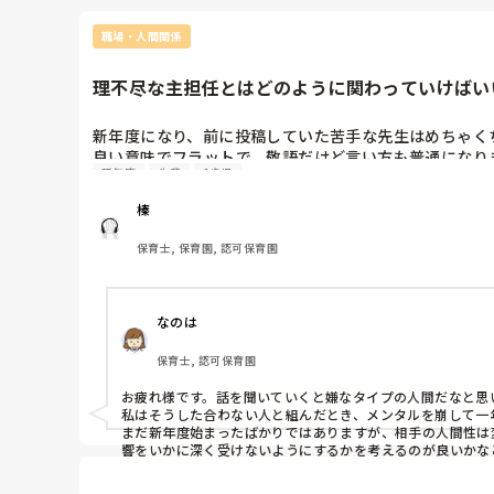
職場・人間関係
理不尽な主担任とはどのように関わっていけばい
新年度になり、前に投稿していた苦手な先生はめちゃくち
良い意味でフラットで、敬語だけど言い方も普通になり
新年度
先輩
1歳児
私が何か聞くと分かりやすく教えてくれます。

問題は主担任の方でした…。

榛
・その日の流れを共有してもらえないので動けない。担
・副担任(苦手だった先生)と二人でいろいろ決めて私に
保育士, 保育園, 認可保育園
・ネガティブな言い方で私を責める。(子どもの手の届
担任が子どもから背を向けて少し離れたところにいたため
・子どもいるのに、二人で子どもに背を向けて部屋の環
なのは
私も自分から確認すればいいのは分かってますが、言い
保育士, 認可保育園
新年度になったばかりなのに1年間やっていける自信がな
自分にも落ち度があることは勿論あるので、それは反省
お疲れ様です。話を聞いていくと嫌なタイプの人間だなと思
こういう人とどうやって日々一緒に保育をしていくのが
私はそうした合わない人と組んだとき、メンタルを崩して一
まだ新年度始まったばかりではありますが、相手の人間性は
響をいかに深く受けないようにするかを考えるのが良いかな