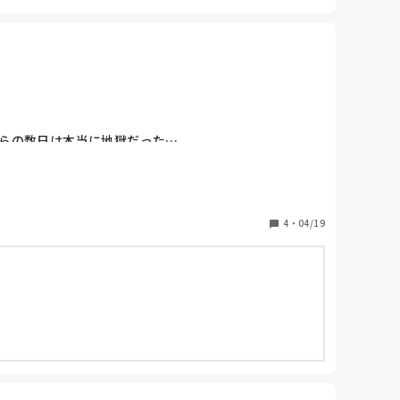
らの数日は本当に地獄だった…。

憩なんて1分も出来なかったし給食も一応食べたけど食べ
じなんだろうと思うと憂鬱です🥲

定員が埋まっているのは初めてです😩

4
・
04/19