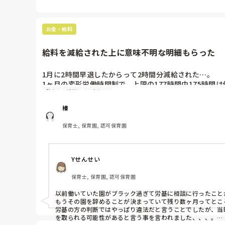
お金・給料
給料を減給された上に意味不明な明細もらった
1月に2時間早退したからって2時間分減給された…。

1ヶ月の変形労働時間制で、上限の177時間中175時
私立
給料
ストレス
ないからってほぼ毎週40時間以上働いてたよ？それに減
になってて、それも意味分からない…😭

榛
これ、労基に電話してもいいレベルな気がする…😢

労基に電話したらめんどくさいことになるかもだけど、納
保育士, 保育園, 認可保育園
Yせんせい
保育士, 保育園, 認可保育園
以前働いていた園がブラック過ぎて労基に相談に行ったことが
もうその園を辞めることが決まっていて残り数ヶ月ってところ
労基の方の判断ではやっぱり違法だと言うことでしたが、当
を取られる可能性があると言う事を言われました、、、。
