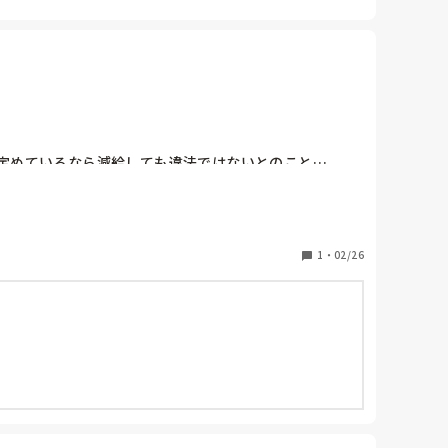
と定めているなら減給しても違法ではないとのこと…。

ことを言ってないと言われたらそれまで…ってかんじだ
就業規則を見て確認しておいた方がいいとのアドバイス
1
・
02/26