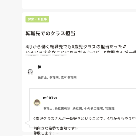
辞めることが決まった時点で主任、園長から厳しい態度を取
保育・お仕事
転職先でのクラス担当
4月から働く転職先でも0歳児クラスの担当だった💕

いろいろ大変なことはあるだろうけど、0歳児さんが一番好
0歳児
転職
正社員
今が一斉保育で転職先は担当制保育だから流れとかはだ
張らなきゃ☺️

榛
保育士, 保育園, 認可保育園
m903xx
保育士, 幼稚園教諭, 幼稚園, その他の職場, 管理職
0歳児クラスさんが一番好きということで、4月からもやり甲
前向きな姿勢で素敵です✨

尊敬します！
