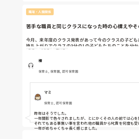
職場・人間関係
苦手な職員と同じクラスになった時の心構えやその
今月、来年度のクラス発表があって今のクラスの子ども
持ち上がりでクラスの3分の1の子どもたちのことを分
乳児
1歳児
正社員
私にだけ冷たい態度＋敬語で他の職員には明るく接して
す。

榛
あからさまに冷たく敬語で話されるため、今でも同じ勤務
クラスリーダーは優しくて話しやすく、同じ学年には話
保育士, 保育園, 認可保育園
皆さんは苦手な職員と同じクラスになった時に、その人
心構えなどアドバイスをいただきたいです。

マミ
保育士, 認可保育園
昨年はそうでした。

一年間影で色々されましたが、とにかくその人の前では心を無
それでもある事無い事を言われ他の職員から叱責を何度も受
一年がめちゃくちゃ長く感じました。