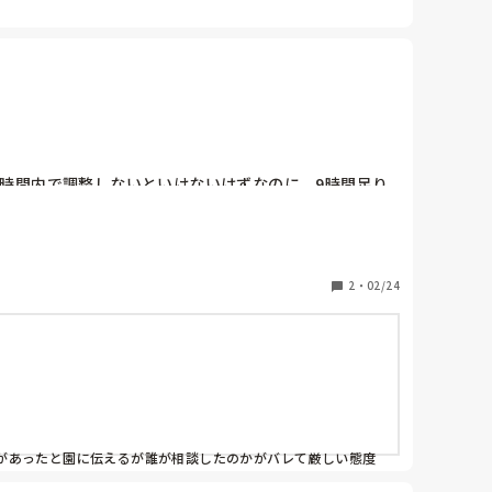
40時間内で調整しないといけないはずなのに、9時間足り
足りともしてないのに30分早退と1時間半遅刻したこと
2
・
02/24
があったと園に伝えるが誰が相談したのかがバレて厳しい態度