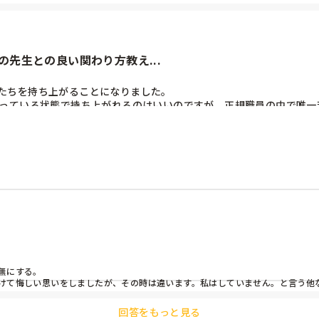
先生との良い関わり方教え...
たちを持ち上がることになりました。

かっている状態で持ち上がれるのはいいのですが、正規職員の中で唯一
いるし、独り言なのか思ったことをそのまま口に出す人なのでそれが
(早番遅番)になったら緊張して気まずいのに同じクラスなんて…と考
しやすい先輩や後輩がいたり同期もいたりするのが救いではあるのです
とどのように関わっていますか？

にする。

けて悔しい思いをしましたが、その時は違います。私はしていません。と言う他な
回答をもっと見る