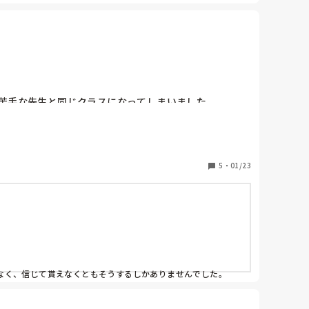
苦手な先生と同じクラスになってしまいました。

気になってしまうので、どうしても苦手意識がありま
えると憂鬱です。

が。

5
・
01/23
く、信じて貰えなくともそうするしかありませんでした。
