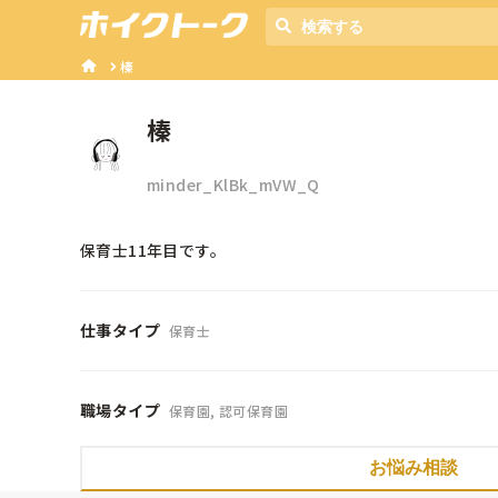
榛
榛
minder_KlBk_mVW_Q
保育士11年目です。
仕事タイプ
保育士
職場タイプ
保育園, 認可保育園
お悩み相談