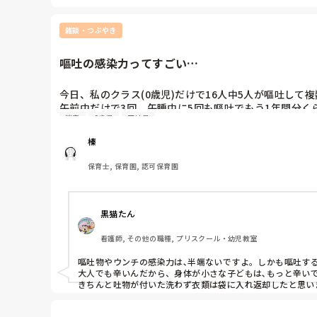
雑談・つぶやき
嘔吐の感染力ってすごい…
今日、私のクラス(0歳児)だけで16人中5人が嘔吐して
午前中だけで3回、午睡中に5回も嘔吐でもう1年間分くら
消毒
0歳児
正社員
特に午睡中は回数多すぎて嘔吐処理セットはなくなるわ
どの子も咳とか何もなく本当に突然吐いてたし、その内の
榛
保育士, 保育園, 認可保育園
黒猫たん
看護師, その他の職種, プリスクール・幼児教室
嘔吐物やウンチの感染力は､半端ないですよ。しかも嘔吐する
大人でも辛いんだから、身体が小さな子どもは､もっと辛いで
きちんと吐物が付いた洗わず衣類は袋に入れ返却したと思い