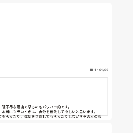
顔をする。

等)

ころに置かないでと言う、主担任と私で部屋にいたが、主
4
・
04/09
ゃんと見といて！｣と怒る。など)

言われてる内容よりも言い方に傷ついてしまいます。

理不尽な理由で怒るのもパワハラ的です。

本当にツラいときは、自分を優先して欲しいと思います。

てもらったり、体制を見直してもらったりしながらその人の影