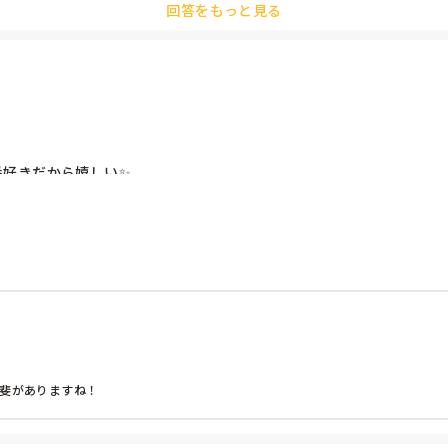
られていたので、私が在籍している間に労基から園に注意があったのか分かりま
回答をもっと見る
きだから嬉しい✨️

いぶ変わるだろうし、一緒のクラスの先生がどんな方なのかは分から
斐がありますね！
