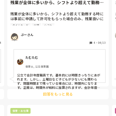
残業が全体に多いから、シフトより超えて勤務す
る時には事前に申請して許可...
残業が全体に多いから、シフトより超えて勤務する時に
は事前に申請して許可をもらった場合のみ、残業扱いに
なりました。

タイムカード
会議
シフト
でも保育園って、お迎え等でバタバタしてる時にはちょ
っと残ることや会議が長引いて時間で帰れないことは
ぷーさん
多々あると思うのですが、みなさんシフト通りにすぐに
4
帰れますか？

4
・
04/13
パートで働いていますが、残業ができないとなったの
たむたむ
で、勤務時間より長く働いてタイムカードを押しても、
時間通りに帰ったように後で修正しています。

保育士, 公立保育園
時間通り帰れるからパートを選んだのに、なんだかな
公立で会計年度職員です。基本的には時間きっちりにあが
ぁ…ともやもやしてしまっていますが、パートでも30
れます。しかし、土曜日など子どもが少ないにも関わら
分〜1時間程度のサービス残業はみなさんされているの
ず、閉園時間まで残っている場合には、時間外になりま
でしょうか？
す。正規は、時間外が給料に加算されますが、会計年度は
給料ではなく、他の日に超過時間分早くあがるようになっ
回答をもっと見る
ています。
保育・お仕事