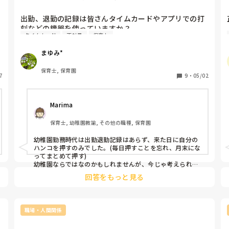
出勤、退勤の記録は皆さんタイムカードやアプリでの打
刻などの機器を使っていますか？

タイムカード
正社員
保育士
以前1年働いていた園では、職員50人近くの大規模園で
まゆみ*
したが、その様な記録が一切なく、手書きで書くような
事さえもなく、でした。

保育士, 保育園
7
その為、数分遅刻していてもバレなければ済まされてい
9
・
05/02
たり、時間より少し早く帰っている人も見かけました。

Marima
信頼関係で成りたっている、と言えばそうなのかもしれ
ませんが、実際その様に誤魔化している人が居たので、
保育士, 幼稚園教諭, その他の職種, 保育園
私に言わせれば成りたっていないと…

幼稚園勤務時代は出勤退勤記録はあらず、来た日に自分の
出勤退勤記録のない園の方、いますか？
ま
ハンコを押すのみでした。(毎日押すことを忘れ、月末にな
ってまとめて押す)

幼稚園ならではなのかもしれませんが、今じゃ考えられま
せん。現在の職場はカードをかざして出退勤を記録してい
😢
回答をもっと見る
ます！
職場・人間関係
こ