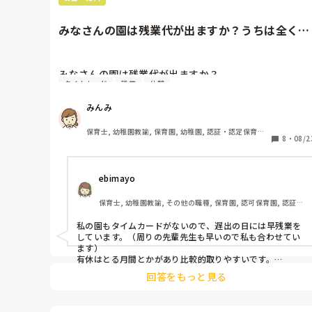
みなさんの園は残業代が出ますか？うちは全く出
ず…タイムカードもありませ...
みなさんの園は残業代が出ますか？

タイムカード
残業
休憩
うちは全く出ず…タイムカードもありません。毎日1、2
時間程度では終わらない残業です。

みんみ
有給休暇も、理由を説明しないと申請できません。普通
ですか？

保育士, 幼稚園教諭, 保育園, 幼稚園, 認証・認定保育園, 
8
・
08/2
学童保育
また、休憩も取れていません。

取れている方に質問ですが、午睡中に園内研修や会議等
ebimayo
が入ることもあると思うのですが、その場合休憩時間は
ナシになりますか？

保育士, 幼稚園教諭, その他の職種, 保育園, 認可保育園, 認証・
認定保育園, その他の職場
私の園もタイムカードがないので、遅出の日には早残業を
しています。（周りの先輩先生も早いので私も合わせてい
ます）

有休はとる月間とかがあり比較的取りやすいです。

午睡中に会議がある日は会議＝休憩になってます。
回答をもっと見る