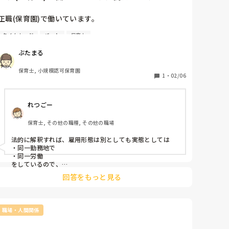
備で重いものを上げたり下ろしたり…

7:30〜16:30まで通常...
もう死にそうでした。昨日の卒園式も頓服を飲んで無理に
正職(保育園)で働いています。

出勤しました。

そして卒園式終わってからは下の学年の先生はみんな自分
タイムカード
パート
保育士
例えばですが

のクラスの膨大な絵の整理と壁画の張り替えが待っていま
7:30〜16:30まで通常勤務をし、タイムカードを切った
す。これは毎年手伝って貰ってた年長の先生が手伝ってく
ぶたまる
あと

れるらしいです…

16:30〜19:30まではパートとして契約し働く

けど、私の所には年長の先生は少し来ただけですぐ帰って
保育士, 小規模認可保育園
などと言ったことはできるのでしょうか？

1
・
02/06
いってしまいます…むしろ私は初めてなので手探り状態な
ので時間が他の先生の倍は掛かっていて私だけ取り残され
園によりけりなのは周知しておりますが、実際にこのよ
ています。年長の先生が私の所にくると、上の先生が「先
れつごー
うな働き方をされている方はいらっしゃいますか?

生帰ってね」って…（年長の先生に）

副園長と園長は私が3月で辞めるから手伝う必要なしだか
保育士, その他の職種, その他の職場
ら意地悪してるみたいです…

また税金関係はどう変わってくるのかなどわかる方がい
そして今日もタイムカード押してからの無料残業をしてき
法的に解釈すれば、雇用形態は別としても実態としては

ればアドバイスお願いいたします。
す。

・同一勤務地で

明日子どもたちが絵を持ち帰り予定なのに、1人では到底
・同一労働

をしているので、

無理なこの膨大な絵の整理をどうやってまとめたらいいの
7:30～19:30



回答をもっと見る
の勤務をしているとみなされるでしょう。

もう泣きそうです…

そうなると16:30以降は、場合によっては実態としては
早く解放されたい…

「時間外勤務」となる可能性もあるかもしれません。

36協定を締結していれば尚更です。
職場・人間関係
こまで読んでくださった方すみません（ ;  ; ）
