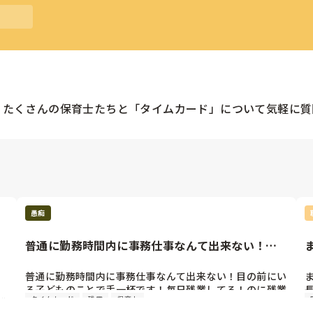
。たくさんの
保育士
たちと「
タイムカード
」について気軽に質
愚痴
普通に勤務時間内に事務仕事なんて出来ない！目
の前にいる子どものことで手...
普通に勤務時間内に事務仕事なんて出来ない！目の前にい
る子どものことで手一杯です！毎日残業してる！のに残業
タイムカード
残業
保育士
職
代出ない！(タイムカード切ってから残業してます…)

良