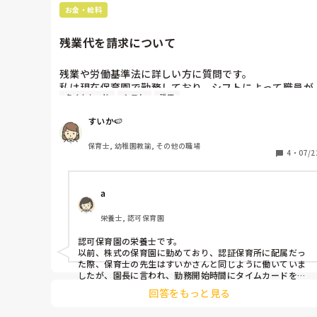
お金・給料
残業代を請求について
残業や労働基準法に詳しい方に質問です。

私は現在保育園で勤務しており、シフトによって職員が
タイムカード
シフト
残業
入れ替わります。仮に17時勤務となっていても、17時ま
では保育室にいる都合でそこから荷物や着替えやタイム
すいか🍉
カード等の都合で17時05分10分、子どものイレギュラ
なオムツ替えや大変だなと思う場面が重なると抜けづら
保育士, 幼稚園教諭, その他の職場
く17時20分にタイムカードを押す事があります。朝も、
4
・
07/2
勤務開始が出来るように当番の部屋にいる　というルー
ルなので、タイムカードを8時より前（私は荷物を置い
a 
り、給食の人数を記入等があるので）15分から20分前に
は着くようにしています。

栄養士, 認可保育園
なので、1日合計15分〜20分くらいは前残業、後残業を
しています。月に換算すると5時間〜6時間残業してる事
認可保育園の栄養士です。

になりますが、うちの園は事前に残業申請しないと残業
以前、株式の保育園に勤めており、認証保育所に配属だっ
がつかないというルールになっています。

た際、保育士の先生はすいかさんと同じように働いていま
労働基準法では1分単位で残業は記録し、月の残業が30
したが、園長に言われ、勤務開始時間にタイムカードを押
していたので、会社にはそういう背景が伝わらないんだな
分未満の場合は切り捨てが出来るという記載があります
回答をもっと見る
と思っていました。

が、余裕で30分を超えています。

でも、誰かがそれに不満を持って声をあげたら、上が知ら
タイムカードの記録は残っているので証拠としては証明