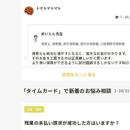
場環境を改善→過酷さではなく、保育の充実にやりがい
感じて保育士不足が改善

トマトマトマト
そんなことが起こらないかなぁ。

7
・
06/
対人数は限界に挑戦するのではなく、ゆとりを持たせる
めいとん先生
とでこどもも保護者も保育士もみんな幸せになれるはず
職員のゆとり部分を作るには国からの補助金改善が必要
保育士, 保育園, 認可保育園, 認可外保育園, 小規模認可保育園
対人数が減ったら仕事の持ち帰りや、サービス残業も改
されたりして。
保育士も給与も増やすとなると、莫大なお金がかかります。

そのお金を工面するのは正直厳しいかと思います…

より良い保育ができるように試行錯誤するしかないですね😥
回答をもっと見る
「タイムカード」で新着のお悩み相談
1-30/3
お金・給料
残業の未払い請求が成功した方はいますか？