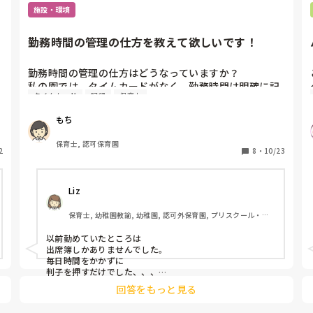
施設・環境
以下の【ひまわりっちブログ】で、保育士へのメッセージ
を書いています。

https://himawa-rich.net/message-childminder/
勤務時間の管理の仕方を教えて欲しいです！
勤務時間の管理の仕方はどうなっていますか？

私の園では、タイムカードがなく、勤務時間は明確に記
タイムカード
記録
保育士
録されていません。

あるのは、セコムカードの入退館記録のみです。園に着
もち
ー
いた時間と出る時間をカードでピッと打刻するだけで、
本当に働いている時間は記録上に残りません。

保育士, 認可保育園
2
8
・
10/23
他の園ではどうなっているか、教えて頂けますか？
た
Liz
保育士, 幼稚園教諭, 幼稚園, 認可外保育園, プリスクール・幼
児教室
以前勤めていたところは

出席簿しかありませんでした。

毎日時間をかかずに

判子を押すだけでした、、、

回答をもっと見る
今の所はタイムカードがあって

月末に提出する形になっています
