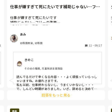
仕事が嫌すぎて死にたいです補助じゃない…フリ
ーの激務…バスと電車の遠い...
仕事が嫌すぎて死にたいです

補助じゃない…フリーの激務…

タイムカード
残業
給料
バスと電車の遠い通勤、全額でない交通費、タイムカー
ド押してからの残業、給料は理事の気分によって減額、
あみ
能力以上の仕事の追求、休憩無し、土曜出勤、毎日の緊
張（いつ怒られるか）、全員の前で追い詰める、持ち帰
幼稚園教諭, 幼稚園
1
りの仕事…もう楽になりたい…

12
・
09/27
3月まで耐えてそのあと韓国に気分転換で長い旅行行き
たいけど多分コロナ終わってないよね…

きのこ
良いことなんて何もない。

誰も話聞いてくれない。

その他の職種, 児童発達支援施設
私が話しても無関心な人たち

読んでるだけで辛くなる内容・・・よく頑張っていらっし
もう楽になりたい。
ゃいますね。お疲れさまです。

私も以前、仕事終わらないし、うまくいかないし・・・
で、しんどい時期がありました。いざ、辞めると決めて期
限ができたら少し楽になりましたし、実際にやめたら同じ
回答をもっと見る
保育の業界でも違う世界がありました。

きっと、楽しく働ける場があると思うので、決して無理し
ないでくださいね。
愚痴