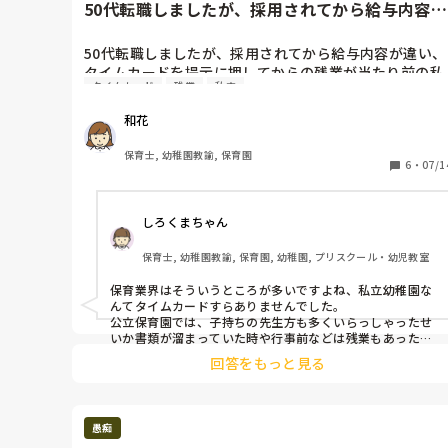
などです。

50代転職しましたが、採用されてから給与内容が
違い、タイムカードを提示...
こういったものがないと、ずるずると残ることになってし
50代転職しましたが、採用されてから給与内容が違い、
まいますよね😣

タイムカードを提示に押してからの残業が当たり前の私
何か対応が変わることを祈っております🥹
タイムカード
残業
私立
立保育園に勤務しています。

毎日、バタバタで休憩も取れません。自己犠牲を美化す
和花
る保育士が多い中、残業をしないで帰ると犯罪のように
言われます。ブラックですよね…
保育士, 幼稚園教諭, 保育園
6
・
07/1
しろくまちゃん
保育士, 幼稚園教諭, 保育園, 幼稚園, プリスクール・幼児教室
保育業界はそういうところが多いですよね、私立幼稚園な
んてタイムカードすらありませんでした。

公立保育園では、子持ちの先生方も多くいらっしゃったせ
いか書類が溜まっていた時や行事前などは残業もあったも
のの少なめでしたし、短いながら休憩もありました。ブラ
回答をもっと見る
ック具合は私立よりましかと思います。
愚痴