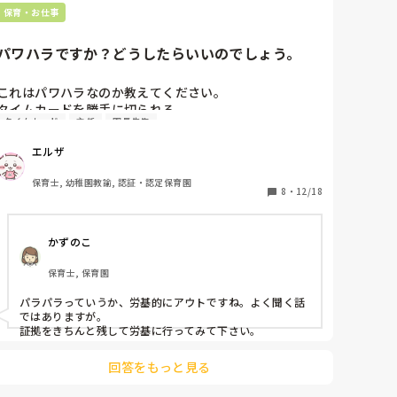
きます。

だけは手書きで本当に、おかしい世界だなぁと思っていま
保育・お仕事
明日子どもたちが絵を持ち帰り予定なのに、1人では到
す。

社福より株式の方がその辺はしっかりしていそうですね…
底無理なこの膨大な絵の整理をどうやってまとめたらい
いの😢

パワハラですか？どうしたらいいのでしょう。
もう泣きそうです…

早く解放されたい…

これはパワハラなのか教えてください。

タイムカードを勝手に切られる。

ここまで読んでくださった方すみません（ ;  ; ）

タイムカード
主任
園長先生
タイムカードを押してから残業するのは何も言われない
エルザ
が、タイムカードを切らないとそれは必要な事なの？業
務ないでやってと、若い先生、ベテランでも物腰の柔ら
保育士, 幼稚園教諭, 認証・認定保育園
かい先生達は言われてしまう。

8
・
12/18
園長と主任で本人に聞こえるように悪口を言ったり、有
かずのこ
休申請していないのに「入れといちゃった！笑笑」と有
休を入れられてしまう。

保育士, 保育園
行事の際に全体の飾り付けをみんなでやってるのに、目
パラパラっていうか、労基的にアウトですね。よく聞く話
をつけられた人だけ自分でやってと言われている。

ではありますが。

証拠をきちんと残して労基に行ってみて下さい。
回答をもっと見る