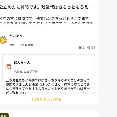
りでいいです。

その1年目の先生が保育してる時に全部準備を済ませて
有給など残っていれば無理にでもすべて使いましょ。あと
いました。

公立の方に質問です。残業代はきちっともらえて
少しの辛抱です。
私はこの園では1年目ですが経験者なので補助は不必要
ますか？もちろん喋ってたな...
とみなされています。

公立の方に質問です。残業代はきちっともらえてます
か？もちろん喋ってたなどは除外ですが、所長への申告
そして今週毎日休みなく保育終わったらすぐに年長の手
タイムカード
残業
公立
をきっちりして残業できてますか？毎日退勤が定時より
伝いに駆り出され過労で風邪をひいてしまいました。重
30分後ぐらいでそれ以降に仕事する時は先に退勤してか
労働が多かった…一人で大きい暗幕を何枚もつけさせら
たいよう
ら的な流れが残ってます。時代は令和ですよね...民間の
れたりお雛さまの片付けや椅子の出し入れなど…

方でもある程度のサービスはあると思いますが、どうな
保育士, 公立保育園
そして火曜日に副園長に「すみません、今日体調が悪い
んでしょう、これ。事務所が帰ってないのに帰られへん
1
・
09/23
ので定時で帰らせてもらって良いですか？」と聞くと　
とか時代として古すぎませんか？自治体に匿名相談しよ
「は？明日卒園式なのになんでそんなこと言うん？」
うか悩みます...さすがに病みそうです。運動会シーズン
「そんなん土曜日の休みの時に病院に行ってほしかった
ぼんちゃん
で残る事も多いのに全てサービスです。
わ」

「てゆーかいつも定時で帰ってるやんな？」←タイムカ
保育士, 公立保育園
ード押してからの残業…笑

副園長と園長は一切行事の準備手伝わへんから分かって
上の先生たちが時間でほぼきっちり帰るので自分の意思で
残業できませんし残業代はつきません。行事の時などでみ
ないんか…笑　ほんとに園長副園長はなにも手伝わずあ
んなで残って作業するようなこともありますがそれはサー
ったかい部屋にずっと座って他の先生の悪口言ってま
ビス残業です。
す…

回答をもっと見る
そんなこんなで、たっぷり嫌味を言われ「こんなコロナ
禍でそんなん聞いてしまったら病院いってもらわなあか
んやん？

なんでそんなんいうの？なんで今しんどくなんの？」っ
愚痴