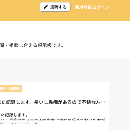
新規登録
ログイン
投稿する
問・相談し合える掲示板です。
職場・人間関係
また記録します。長いし愚痴があるので不快な方は
読むの辞めておいた方が良...
また記録します。

長いし愚痴があるので不快な方は読むの辞めておいた方が
園医
タイムカード
鬱
いです(^◇^;)
