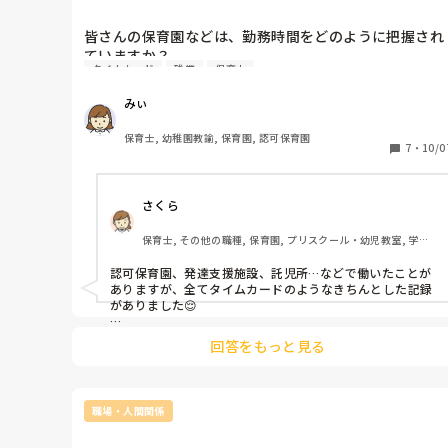
皆さんの保育園などは、勤務時間をどのように把握され
ていますか？

タイムカード
残業
保育士
タイムカードなどありますか？

私が以前働いていたところは、タイムカードは

みぃ
なくて、結局はずるずる残ることがわりとありました。

残業しても、残業代はほぼつかず…でした。
保育士, 幼稚園教諭, 保育園, 認可保育園
7
・
10/0
さくら
保育士, その他の職種, 保育園, プリスクール・幼児教室, 学童
保育, その他の職場
認可保育園、発達支援施設、託児所…などで働いたことが
ありますが、全てタイムカードのようなきちんとした記録
がありました😌

カードを電子端末にタップする

回答をもっと見る
→アプリで管理される

や、

職場・人間関係
紙を差し込んで印字される機械
