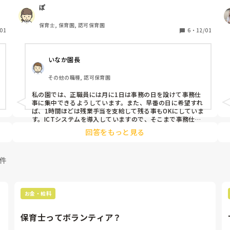
を
他の保育園はどうやって事務時間を確保してるんでしょう
ぽ
か？残業したとしても残業代出てますか？
保育士, 保育園, 認可保育園
01
6
・
12/01
こ
いなか園長
。
。
その他の職種, 認可保育園
善
私の園では、正職員には月に1日は事務の日を設けて事務仕
事に集中できるようしています。また、早番の日に希望すれ
ば、1時間ほどは残業手当を支給して残る事もOKにしていま
す。ICTシステムを導入していますので、そこまで事務仕事
に時間をとられる事もないようです。
回答をもっと見る
1件
し
お金・給料
保育士ってボランティア？