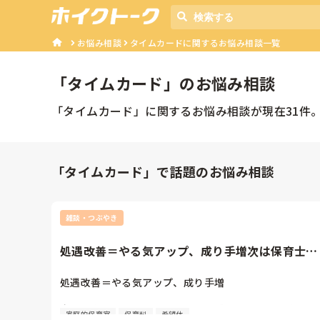
お悩み相談
タイムカードに関するお悩み相談一覧
「
タイムカード
」のお悩み相談
「
タイムカード
」に関するお悩み相談が現在
31
件
「タイムカード」で話題のお悩み相談
雑談・つぶやき
処遇改善＝やる気アップ、成り手増次は保育士に
対するこどもの数を減らすこ...
処遇改善＝やる気アップ、成り手増

次は保育士に対するこどもの数を減らすことで保育士の
家庭的保育室
保育料
希望休