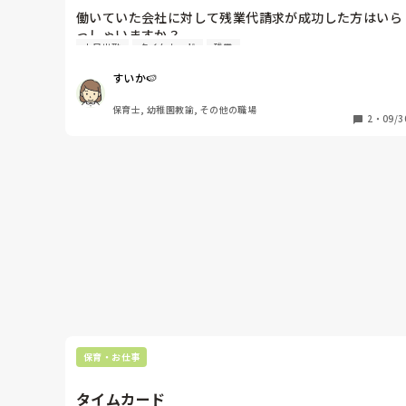
働いていた会社に対して残業代請求が成功した方はいら
っしゃいますか？

土日出勤
タイムカード
残業
退職後、残業代や休日出勤手当が支払われて無いことに
対してのモヤモヤしていて、退職後でも請求が可能な事
すいか🍉
を知りました。ただ、証拠としてもっている情報がかな
り弱いです。

保育士, 幼稚園教諭, その他の職場
2
・
09/3
家族に帰宅を伝えるLINE

ドライブレコーダーでの出退勤

くらいです。

在職中にもっと証拠を残しておけばよかったと後悔して
います。

また残業や持ち帰り仕事についても上司からの命令であ
った、そういった残業の申請をした等の証拠がないと
「勝手に残っていただけ」「遊んでいただけ」と判断さ
れる事もあり難しい問題です。

退職後でも出来る証拠集めはありますでしょうか。

保育・お仕事
タイムカード