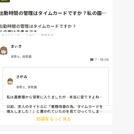
て言われました。

「先生、前も行事前にそんなこと言い出したよな？」←
出勤時間の管理はタイムカードですか？私の園は
作品展の事です。以前こちらにその時の副園長からうけ
手書きです。本当の時間では...
た苛めのことを書いていますが苛めではじめての心療内
出勤時間の管理はタイムカードですか？

科でストレス性障害と抑鬱状態と診断された時のことで
私の園は手書きです。

す。

タイムカード
シフト
園長先生
本当の時間ではなくシフト通りの時間を書いています。  

そして一昨日は朝病院行ってすぐに薬貰って仕事の続き
（保育）をさせられました。また保育終われば卒園式の
まぃき
以前から監査でタイムカードの導入を進められているそ
準備で重いものを上げたり下ろしたり…

うなのですが

もう死にそうでした。昨日の卒園式も頓服を飲んで無理
保育士, 保育園
園長は「そんなのいらない」、、と言ってます。

7
・
08/08
に出勤しました。

そして卒園式終わってからは下の学年の先生はみんな自
実際シフト時間以降も働いているのにおかしくないです
分のクラスの膨大な絵の整理と壁画の張り替えが待って
さがみ
か、、？
います。これは毎年手伝って貰ってた年長の先生が手伝
ってくれるらしいです…

保育士, 保育園
けど、私の所には年長の先生は少し来ただけですぐ帰っ
ていってしまいます…むしろ私は初めてなので手探り状
私は異業種から保育に入りましたが…本当に変ですよね…

態なので時間が他の先生の倍は掛かっていて私だけ取り
残されています。年長の先生が私の所にくると、上の先
以前、求人のタイトルに「業務改善の為、タイムカードを
生が「先生帰ってね」って…（年長の先生に）

導入しました！」と書かれていたのを見てびっくりしまし
た💦

副園長と園長は私が3月で辞めるから手伝う必要なしだ
回答をもっと見る
から意地悪してるみたいです…

就職した園はジョブカンというシステムを使っている…と
そして今日もタイムカード押してからの無料残業をして
聞いていたのでタイムカードがあると思っていたら、そこ