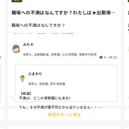
職場への不満はなんですか？わたしは★出勤簿に
嘘の勤務時間を書かされるこ...
職場への不満はなんですか？

タイムカード
希望休
ブラック保育園
わたしは

★出勤簿に嘘の勤務時間を書かされること

みちか
★休憩がほぼない

★仕事で使う材料費が自費

保育士, 幼稚園教諭, 保育園, 公立保育園, 事業所内保育
3
★有休は好きな時にとれず勝手に入れられる

4
・
08/01
★正規と臨時で同じ仕事量なのに給料が違う

★日光湿疹が出てるのにアームカバー禁止

ひまわり
まだ他にもありますがとりあえずここまで。
保育士, 保育園, 認可保育園
【結論】

不満は、どこの保育園にもある❗️

でも、その不満が理不尽さから出ているなら・・・

回答をもっと見る
あなたの保育園は、ブラック保育園かもしれません😌

ちなみに、《自費》はあり得ません。
