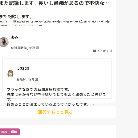
また記録します。長いし愚痴があるので不快な方
は読むの辞めておいた方が良...
また記録します。

長いし愚痴があるので不快な方は読むの辞めておいた方
園医
タイムカード
鬱
が良いです(^◇^;)

あみ
去年の6月末から働きはじめたこの園…

3月いっぱいで退職する事になりました。

幼稚園教諭, 幼稚園
フリーでしたが1年目の先生が途中で辞めたので11月後
4
・
03/18
半から年少の担任をしています。

急遽担任になってから副園長園長からの苛めは無かった
lv2323
のですが（むしろ優しくなっていた）

退職が決定した先週から副園長、園長からの苛めがまた
看護師, 保育園
再発してしまいました。

今月は卒園式の準備で他の学年の先生も年長クラスの手
ブラックな園での勤務お疲れ様です。

伝い詰めで自分のクラスの事ができていませんでした。
先生は分からない中手探りでとてもよく頑張ったと思いま
（保育が終わればすぐに卒園式の準備）

す。

そして昨日卒園式でした。

辞めることが決まっているようでよかったです。

裁判まで起こすおつもりなら今からでも残業した時間をメ
卒園式が終わった後自分のクラスの作業（1人24枚の絵
回答をもっと見る
モしておくとよいですよ。何時～何時出勤までか。

をまとめてラッピングする。部屋に絵を1人一枚張り替
世の中には仕事なんて溢れるほどあります。心が壊れる程
える）を今日中に終わらせないといけません。

働かなくてよいんですよ。責任感強く子供たちのために頑
金曜日絵を持ち帰りなので…

張ってくれてありがとうございます。

施設・環境
私の隣のクラス（1年目）は補助の先生がいるのですが
お疲れ様でした。あと少し、もういなくなるからと投げや