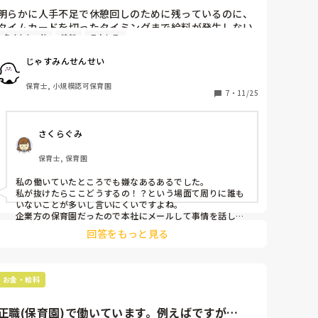
いに駆り出され過労で風邪をひいてしまいました。重労働
明らかに人手不足で休憩回しのために残っているのに、
が多かった…一人で大きい暗幕を何枚もつけさせられたり
タイムカードを切ったタイミングまで給料が発生しない
お雛さまの片付けや椅子の出し入れなど…

タイムカード
給料
ストレス
ことに納得がいかない…

そして火曜日に副園長に「すみません、今日体調が悪いの
私以外居ないから残ったのに、「ごめんね〜上がっ
じゃすみんせんせい
で定時で帰らせてもらって良いですか？」と聞くと　
て〜」で片付けないでほしい。
「は？明日卒園式なのになんでそんなこと言うん？」「そ
保育士, 小規模認可保育園
んなん土曜日の休みの時に病院に行ってほしかったわ」

7
・
11/25
「てゆーかいつも定時で帰ってるやんな？」←タイムカー
ド押してからの残業…笑

副園長と園長は一切行事の準備手伝わへんから分かってな
さくらぐみ
いんか…笑　ほんとに園長副園長はなにも手伝わずあった
かい部屋にずっと座って他の先生の悪口言ってます…

保育士, 保育園
そんなこんなで、たっぷり嫌味を言われ「こんなコロナ禍
私の働いていたところでも嫌なあるあるでした。

でそんなん聞いてしまったら病院いってもらわなあかんや
私が抜けたらここどうするの！？という場面て周りに誰も
？

いないことが多いし言いにくいですよね。

なんでそんなんいうの？なんで今しんどくなんの？」って
企業方の保育園だったので本社にメールして事情を話しま
言われました。

した。

回答をもっと見る
「先生、前も行事前にそんなこと言い出したよな？」←作
徐々に改善されましたがどうしても、、って時もたまにあ
りました😭
品展の事です。以前こちらにその時の副園長からうけた苛
めのことを書いていますが苛めではじめての心療内科でス
トレス性障害と抑鬱状態と診断された時のことです。

お金・給料
そして一昨日は朝病院行ってすぐに薬貰って仕事の続き
（保育）をさせられました。また保育終われば卒園式の準
正職(保育園)で働いています。例えばですが