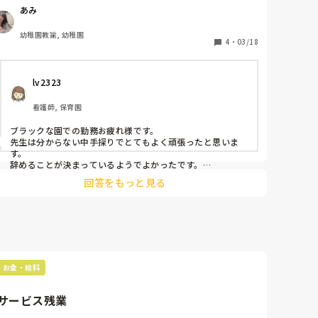
あみ
去年の6月末から働きはじめたこの園…

3月いっぱいで退職する事になりました。

幼稚園教諭, 幼稚園
フリーでしたが1年目の先生が途中で辞めたので11月後半
4
・
03/18
から年少の担任をしています。

急遽担任になってから副園長園長からの苛めは無かったの
lv2323
ですが（むしろ優しくなっていた）

退職が決定した先週から副園長、園長からの苛めがまた再
看護師, 保育園
発してしまいました。

今月は卒園式の準備で他の学年の先生も年長クラスの手伝
ブラックな園での勤務お疲れ様です。

い詰めで自分のクラスの事ができていませんでした。（保
先生は分からない中手探りでとてもよく頑張ったと思いま
育が終わればすぐに卒園式の準備）

す。

そして昨日卒園式でした。

辞めることが決まっているようでよかったです。

裁判まで起こすおつもりなら今からでも残業した時間をメモ
卒園式が終わった後自分のクラスの作業（1人24枚の絵を
回答をもっと見る
しておくとよいですよ。何時～何時出勤までか。

まとめてラッピングする。部屋に絵を1人一枚張り替え
世の中には仕事なんて溢れるほどあります。心が壊れる程働
る）を今日中に終わらせないといけません。

かなくてよいんですよ。責任感強く子供たちのために頑張っ
金曜日絵を持ち帰りなので…

てくれてありがとうございます。

私の隣のクラス（1年目）は補助の先生がいるのですがそ
お疲れ様でした。あと少し、もういなくなるからと投げやり
でいいです。

の1年目の先生が保育してる時に全部準備を済ませていま
有給など残っていれば無理にでもすべて使いましょ。あと少
た。

しの辛抱です。
お金・給料
私はこの園では1年目ですが経験者なので補助は不必要と
みなされています。

サービス残業
そして今週毎日休みなく保育終わったらすぐに年長の手伝