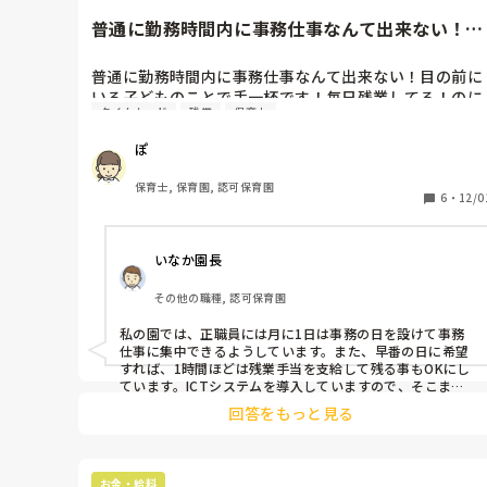
普通に勤務時間内に事務仕事なんて出来ない！目
の前にいる子どものことで手...
普通に勤務時間内に事務仕事なんて出来ない！目の前に
いる子どものことで手一杯です！毎日残業してる！のに
タイムカード
残業
保育士
残業代出ない！(タイムカード切ってから残業してま
す…)

ぽ
他の保育園はどうやって事務時間を確保してるんでしょ
うか？残業したとしても残業代出てますか？
保育士, 保育園, 認可保育園
6
・
12/0
いなか園長
その他の職種, 認可保育園
私の園では、正職員には月に1日は事務の日を設けて事務
仕事に集中できるようしています。また、早番の日に希望
すれば、1時間ほどは残業手当を支給して残る事もOKにし
ています。ICTシステムを導入していますので、そこまで
事務仕事に時間をとられる事もないようです。
回答をもっと見る
お金・給料