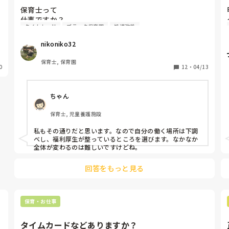
保育士って

仕事ですか？

タイムカード
ブラック保育園
処遇改善
ボランティアですか？

nikoniko32
サービス残業する保育士さん。

仕事をサービスでやったら、保育士の仕事はボランティ
保育士, 保育園
0
アと言っているようなものだと感じます。

12
・
04/13
保育士自身が保育士の仕事の価値を

ちゃん
落としているように感じます。

保育士, 児童養護施設
サービスじゃなくて、仕事なんだから、

ちゃんと勤務時間内に終わる

私もその通りだと思います。なので自分の働く場所は下調
最低でも残業代はキッチリ出る。

べし、福利厚生が整っているところを選びます。なかなか
ん
全体が変わるのは難しいですけどね。
最低限のことが守られていないと

仕事として出来ないと考えます。

回答をもっと見る
皆さんはどうお考えですか？
保育・お仕事
タイムカードなどありますか？