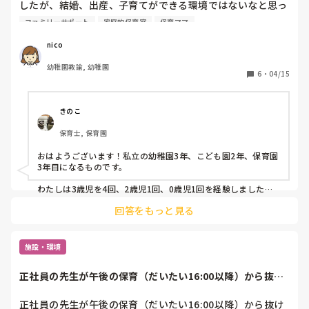
したが、結婚、出産、子育てができる環境ではないなと思っ
ています。周りの友達も結婚し、子育てをしています。土
ファミリーサポート
家庭的保育室
保育ママ
日、友達と会うと、結局子どもたちと遊びゆっくり話ができ
なかったり、「子どもはかわいいけど、1人でゆっくりした
nico
い」と話す友達など、様々な友達、保護者の方を見て、リフ
幼稚園教諭, 幼稚園
レッシュで預けられる場を作りたいと思っています。託児所
6
・
04/15
を開設した方、託児所で働いている方、保育ママをしている
方、メリット、デメリットなど教えていただけたら、嬉しい
です！

きのこ
また、幼稚園でしか、働いていないので、保育所で乳児さん
保育士, 保育園
を保育する経験や施設面なども学ぶためにも、何年か働くべ
きかなと思っています。
おはようございます！私立の幼稚園3年、こども園2年、保育園
3年目になるものです。

わたしは3歳児を4回、2歳児1回、0歳児1回を経験しました。
今年は去年の子を持ち上がって1歳児担任です。

回答をもっと見る
未満児経験はやはり大切であり必要かなとは思います。何年働
くかは人それぞれ考え方によるとは思いますが、どう経験して
いくかが重要かと思います。ただ3年勤めるのと学びながら実
施設・環境
践し、また学んでいくことが重要かと思います、、。

正社員の先生が午後の保育（だいたい16:00以降）から抜け
しかし自分で何かをやってみたい！！という気持ちすごくわか
て、保育室は...
ります！！熱い思い素敵です！！

正社員の先生が午後の保育（だいたい16:00以降）から抜け