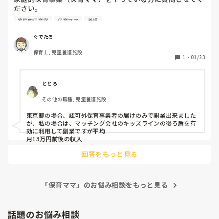
ば、正職員がいない場で思うままに子どもたちと楽しんでみて
ださい。

はどうかなと思いました♩

私は保育園で3年、児童養護施設で5年保育士をしている30
回答になっているかわかりませんが…！
家庭的保育室
保育ママ
養護
歳の男性保育士です。

ぐでたろ
・市区町村によると思いますが、どの程度の補助金が出てい
保育士, 児童養護施設
るか

1
・
01/23
・収入はどれくらいになるか

・実際にやってみてのメリット、デメリットはどうか

・保育内容の自由度

ととろ
その他の職種, 児童養護施設
※ご夫婦でやっている方がいたら、世帯収入や働き方、そこ
についてのメリットデメリット等教えていただきたいです

東京都の場合、認可外保育事業者の届けのみで開業出来ました
が、私の場合は、マッチング会社のキッズラインの後ろ盾を有
※国の制度ではない形(個人事業やNPO等)で行っている方も
効に利用して副業ですが平均

いれば、資金面をどう補っているか等お聞きしたいです。

月13万円前後の収入

マックスで20万円超えも出来ました。幼保無償化の認定も取る
回答をもっと見る
とユーザー様は無料でサービスを利用できるメリットから指名
幅広い質問になってしまい申し訳ありませんが、よろしくお
依頼も増えます。
願い致します。
「保育ママ」のお悩み相談をもっと見る
話題のお悩み相談