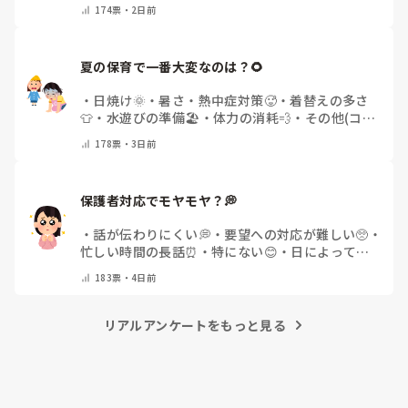
てください)
174
票・
2日前
夏の保育で一番大変なのは？🌻
・
日焼け🌞
・
暑さ・熱中症対策🥵
・
着替えの多さ
👕
・
水遊びの準備🏖️
・
体力の消耗💨
・
その他(コメ
ントで教えてください)
178
票・
3日前
保護者対応でモヤモヤ？💭
・
話が伝わりにくい💭
・
要望への対応が難しい🥺
・
忙しい時間の長話⏰
・
特にない😊
・
日によって違
う🌿
・
その他(コメントで教えてください)
183
票・
4日前
リアルアンケートをもっと見る