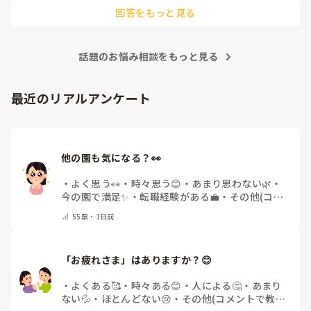
は園長のご機嫌取りでサビ残当たり前、製作や発表会なども自
回答をもっと見る
由にできずで、やめたいけど子どもたちのことを思うとやめれ
ない…というような状態でした。きっと他にもこんな園たくさ
んありそうですよね💦
話題のお悩み相談をもっと見る
最近のリアルアンケート
他の園も気になる？👀
・
よく思う👀
・
時々思う😊
・
あまり思わない🌿
・
今の園で満足✨
・
転職経験がある💼
・
その他(コメ
ントで教えてください)
55
票・
1日前
「お疲れさま」はありますか？😊
・
よくある🥰
・
時々ある😊
・
人による🤔
・
あまり
ない💦
・
ほとんどない😢
・
その他(コメントで教え