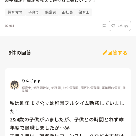
お子様が何歳かも教えて頂けると嬉しいです！
保育ママ
子育て
保護者
正社員
保育士
02/04
いいね
9
件の回答
回答する
りんごまま
保育士, 幼稚園教諭, 幼稚園, 公立保育園, 認可外保育園, 事業所内保育, 託
児所
私は昨年まで公立幼稚園フルタイム勤務していまし
た！

2&4歳の子供がいましたが、子供との時間とれず昨
年度で退職しましたが…😭

去年１年は、朝御飯はコーンフレークなど出すだけ