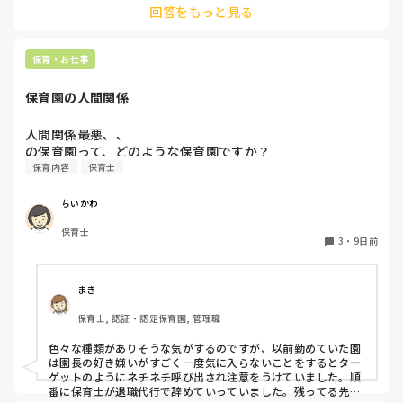
回答をもっと見る
保育・お仕事
保育園の人間関係
人間関係最悪、、

の保育園って、どのような保育園ですか？
保育内容
保育士
ちいかわ
保育士
3
・
9日前
まき
保育士, 認証・認定保育園, 管理職
色々な種類がありそうな気がするのですが、以前勤めていた園
は園長の好き嫌いがすごく一度気に入らないことをするとター
ゲットのようにネチネチ呼び出され注意をうけていました。順
番に保育士が退職代行で辞めていっていました。残ってる先生