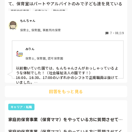
ぜひ友達になりたいくらいです笑笑
て、保育室はパートやアルバイトのみで子ども達を見ている
ことが多いです。（正社員の方皆で事務所で書類をしていま
家庭的保育室
保育ママ
院内保育
す。）

このような園、他にもありますでしょうか？

もんちゃん
保育士, 保育園, 事業所内保育
正社員の先生が1人もいないことに正直不安があります。全
7
・
08/19
員パートだと誰が進めるのか…というのも曖昧で適当なの
で、それにも少し困っています。

みりん
企業主導型の園ということもあるかもしれませんが…

保育士, 保育園, 認可保育園
おかえりの会後の人員体制、教えて頂けると嬉しいです。
以前働いていた園では、もんちゃんさんがおっしゃっているよ
うな体制でした！（社会福祉法人の園です！）

16:00、16:30、17:00のいずれかのシフトで正規職員は抜けて
いました。

パートの保育者の方もベテランの方が多く、信頼しあってお
回答をもっと見る
り、連携もとれていたので問題は無かったです！

子どもたちもそんな雰囲気を感じているからか、パートの職員
の方々のことが大好きでしたよ！

何かあればすぐに正規職員の方が来てくれるのであれば、体制
キャリア・転職
としては問題ないように思います。あとはお互いの信頼関係で
すね。

家庭的保育事業（保育ママ）をやっている方に質問させてく
ださい。私は保育...
だれが進めるかという点に関してもコミュニケーションだと思
うので、不安な気持ちもとってもわかりますが、せっかくなら
家庭的保育事業（保育ママ）をやっている方に質問させてく