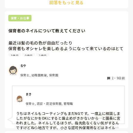
回答をもっと見る
同じクラスの先生が、もしも今後、いい気がしないと言葉にし
てきたり、冷たくあたるなど態度にひどく変化があることが出
てきたら、その時には、話をして必要に応じて謝るなりすれば
いいと思います。

保育・お仕事
何も起きていない段階で、考えを深めすぎてしまうより、これ
保育者のネイルについて教えてください
からの振る舞いだと思いますよ。

もしまた、休むことがありそうならば、事前に話しておくこと
も大事かと。

最近は髪の毛の色が自由だったり

保育者もオシャレを楽しめるようになって来ているのはとて
憶測で考えて妄想を広げないことです。

も良いことだと思っているのですが、

デマがいつのまにか事実のようになってしまうのは、人間の思
3歳児
0歳児
2歳児
皆さんの園ではネイルの扱いはどうなっていますか？

い込みの度合いによるものです。
今の園では一応まだNGにはなっているのですが、

るや
爪が弱いからコーティングしていないと割れちゃう、とか
保育士, 幼稚園教諭, 保育園
色々理由がありつつ地味目のネイルを暗黙の了解でしている
2
・
9日前
人が半数くらいいます。

最近はプールがあったりと素足になることが多いのですが、
足は煌びやかなネイルになっています。笑

まき
保育士, 認証・認定保育園, 管理職
そもそもどうしてネイルがNGだったんだっけ？とだんだん
わからなくなって来ました笑

うちはネイルもコーティングもまだNGです。一度上に相談しま
他の園ではどのような感じなのか教えていただけたら嬉しい
したがなにかをOKにすると歯止めがきかないから…と園長に言
われました。ネイルしてるほうが、指先危なくない気がするん
ですけどね💦地方ですが、小さな認可外保育所などはネイル
OKのとこもあるようです。