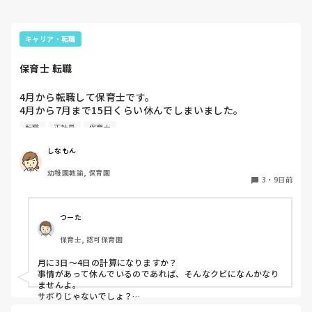
キャリア・転職
保育士 転職
4月から転職して保育士です。

4月から7月まで15日くらい休んでしまいました。

同じクラスの先生いるのですが、いい気しないと思います。
転職
正社員
保育士
やめた方がいいですかね？また、クビになりますかね？
しなもん
幼稚園教諭, 保育園
3
・
9日前
つーた
保育士, 認可保育園
月に3日〜4日の計算になりますか？

事情があって休んでいるのであれば、そんなクビになんかなり
ませんよ。

サボりじゃないでしょ？
