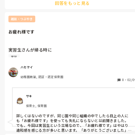
回答をもっと見る
『いいから、仕事忘れてゆっくり休みんさい！なんとかなる
さ〜』

雑談・つぶやき
って返すと、

お疲れ様です
『ありがとうございます😊』

実習生さんが帰る時に

『おー、任せろ任せろ🙃

『お疲れ様です』

実習
って言って帰るのになんか、なんとなく違和感。

自分の時はどうだったかなあー。。と思いつつ。

ハセケイ
同僚や身内に使う言葉？って聞いたこともあるようなないよう
　。。また明日！』

幼稚園教諭, 認証・認定保育園
な。。

8
・
02/0
この場合は『お世話になりました』が正解？ですか？んー。。

一瞬、間が空いて

自分は全然良いんですけど、もし気にする人に使って注意された
『はい！また明日！』

サキ
ら可哀想だしなあ。。とちょっと引っかかってます。

保育士, 保育園
詳しい人お願いします。
詳しくはないのですが、同じ園や同じ組織の中でしたら目上の人に
も「お疲れ様です」を使っても失礼にならないと以前聞きました。
。。あれから１週間。

でも、今回は実習生という立場なので、「お疲れ様です」はやはり
違和感を感じる方が多いと思います。「ありがとうございました」
「お世話になりました」を使った方がよい事を上手く伝えてあげら