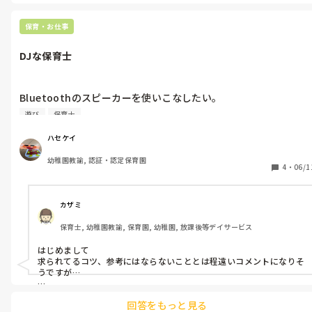
めっちゃ走る３人。これでもかってくらい走る3人。

保育・お仕事
ハセ『もういいん？』

DJな保育士
子『ハアハア。。うん。』

Bluetoothのスピーカーを使いこなしたい。

ハセ『お部屋では走りません。これもう年長さんには当たり前。
保育中にピピっと操作して、その場に合った曲を瞬時に流す。

実習生さんにもお話聞けなかったこと、ちゃんと謝りんさい
遊び
保育士
ありきたりの曲はもう使いたくない🤧🤧

よ。』

常にアップデートし続ける曲から厳選してピピっと流す。

ハセケイ
そんなDJみたいな保育士に憧れます😎😎

子『。。うん。』

幼稚園教諭, 認証・認定保育園
4
・
06/1
保育でBluetoothスピーカーをバリバリ使いこなしてる方、使
後々で、他のクラスの先生から

こなすコツ教えてください😵‍💫😵‍💫

『ハセケイ先生、久々にキレてましたね〜』

なんて言われ。

カザミ
『命に関わることだしな😵実習生さんの面子もあるしね〜』

保育士, 幼稚園教諭, 保育園, 幼稚園, 放課後等デイサービス
『確かに🫣🫣ボイスレコーダーあったら多分アウトっすね
（笑）』

はじめまして

『通報されたら尻ぬぐいよろしく〜😱😱』

求られてるコツ、参考にはならないこととは程遠いコメントになりそ
うですが…

怒鳴るのが不適切保育になるなら、命に関わるおふざけも優しく
私はSpotifyを利用しています。

注意するのが保育士の役割？

回答をもっと見る
カテゴリみたく分けて曲を分けられるので　その日使いたい曲をチ
不適切保育の基準を作るなら、なんでもかんでも不適切にするの