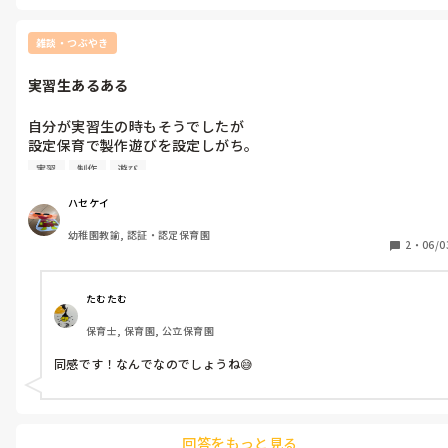
ョイスして順番に流したりしています。

だけは勘弁ですね😱😱
絵本読むにもBGM流したりすると雰囲気も変わりますよね。

雑談・つぶやき
あとは効果音アプリ等もクイズや話の途中で効果音いれたりするの
実習生あるある
も、楽しめます。

とはいえ、うまく使いこなせていないので、コツなど私も知りたい
自分が実習生の時もそうでしたが

です。
設定保育で製作遊びを設定しがち。

なんでか知らんけど

実習
制作
遊び
製作遊びを設定しがち。

ハセケイ
現場で経験を積んできたからこそ分かる。

幼稚園教諭, 認証・認定保育園
製作遊び。。めちゃくちゃ難しい😓

2
・
06/0
★個人差があって個々の対応にアタフタする。

★作るのに時間かかって肝心の遊ぶのがおろそかになる。

たむたむ
★できない子、なかなか進まない子のフォローは担任でも時間か
保育士, 保育園, 公立保育園
かる。

★個々の内面の読み取りができにくい。

同感です！なんでなのでしょうね😅
★子どもの評価の視点が設定しにくい。

★ねらいをどこに持っていくかが肝心なのにそこに行きつきにく
い。

★実習生さん個人の良さが見えにくい。

回答をもっと見る