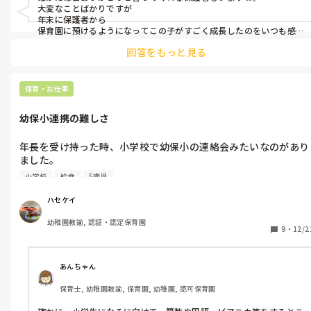
あー、なんか明日も保育士頑張ろうって思った今日この頃。
大変なことばかりですが

年末に保護者から

保育園に預けるようになってこの子がすごく成長したのをいつも感
じていたということを直接言ってもらえた時は、とても嬉しかった
回答をもっと見る
です。

損得はわかりませんが、働くことへモチベーションにはなります。明
日も頑張ろうと思えました😅
保育・お仕事
幼保小連携の難しさ
年長を受け持った時、小学校で幼保小の連絡会みたいなのがあり
ました。

その時。。

小学校
給食
5歳児
司会『では連携をしていく上で、今の一年生の姿を元に小学校の
方から要望などはありますか？』

ハセケイ
幼稚園教諭, 認証・認定保育園
教師A『給食を食べるペースが気になります。園では給食の時間
9
・
12/2
はどれくらいありますか？』

保育士『だいたい30〜40分くらいですね。』

あんちゃん
保育士, 幼稚園教諭, 保育園, 幼稚園, 認可保育園
教師A『ええ！それはかけすぎじゃないですか！？小学校に行っ
たら15分くらいですよ！』
