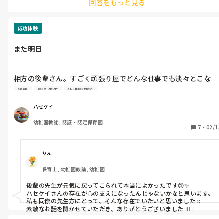
回答をもっと見る
推奨している方はすみません💦

補助箸。。自分は使いこなせません😵‍💫😵‍💫😵‍💫
成功体験
また明日
相方の後輩さん。すごく頑張り屋でどんな仕事でも淡々とこな
す、一緒に組んでてとてもやりやすい子。

後輩
園長先生
幼稚園教諭
クラスの雰囲気も良く、帰る時には

ハセケイ
『お疲れ！また明日！』と担任同士挨拶。

幼稚園教諭, 認証・認定保育園
7
・
02/1
そんな後輩が園長に色々やられ、自律神経やられ、

診断書持ってきて１週間お休みすることに。

りん
力足らずでごめんね。って話す。

保育士, 幼稚園教諭, 幼稚園
でもプライドは高く

後輩の先生が元気に戻ってこられて本当によかったです😢✨

ハセケイさんの存在が心の支えになったんじゃないかなと思います。

『絶対逃げません。絶対帰ってきます。ご迷惑おかけします』

私も同僚の先生方にとって、そんな存在でいたいと思いました☺️

素敵なお話を聞かせていただき、ありがとうございました🙇🏻‍♀️
なんて言うもんだから
