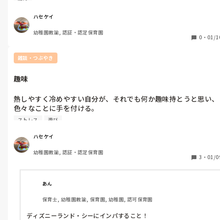
360くらいでもうなんか諦め中。

でもせっかくだしサーティワンの券欲しい。。
ハセケイ
幼稚園教諭, 認証・認定保育園
0
・
01/1
雑談・つぶやき
趣味
熱しやすく冷めやすい自分が、それでも何か趣味持とうと思い、
色々なことに手を付ける。

釣り、資格勉強、レゴ、料理、温泉、、、

ストレス
遊び
過程が楽しくて、でも何かしら結果が出るとそこで終了。次にい
く。

ハセケイ
いつの間にか趣味探しが趣味になる。。

幼稚園教諭, 認証・認定保育園
まあ、やってきたことは100パー無駄にはならないのでとりあえ
3
・
01/0
ず今は趣味探しを楽しむとゆう。

仕事をしているからこそ、たまの休みは気分がノリノリ。最高に
あん
充実させたいですよね。

保育士, 幼稚園教諭, 保育園, 幼稚園, 認可保育園
皆さんの趣味を教えてください♪

ディズニーランド・シーにインパすること！

ぜひ真似させていただきます（笑）
