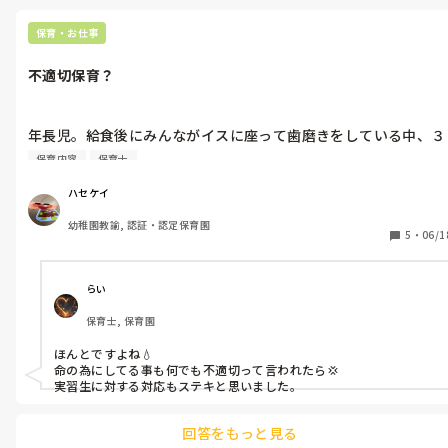
保育・お仕事
不適切保育？
年長児。給食後にみんながイスに座って歯磨きをしている中、３
人の子が鬼ごっこでバタバタ。。

保育内容
保育士
実習生さんが注意しても全然聞かないので久々にブチ切れてしま
いました。

ハセケイ
幼稚園教諭, 認証・認定保育園
ハセ『くぉらー！！💢💢💢みんなが歯磨きしてる！！歯ブラシが
5
・
06/1
喉に刺さったら救急車！！

そんなに走りたいなら遊戯室行きんさい！！みんなの迷惑！！
💢』

らい
保育士, 保育園
子『イヤだー！泣泣』

ほんとですよね💧

ハセ『いいけ行くで！遊戯室！』

命の為にしてる事も何でも不適切って言われたら💢

実習生に対する対応もステキと思いました。
遊戯室で。。

回答をもっと見る
ハセ『思い切り走りんさい！はい、よーいどん！』
