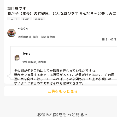
親目線です。

我が子（年長）の参観日。どんな遊びをするんだろ〜と楽しみに
して行ったら

コロナ
5歳児
保護者
今まで練習してきたダンスの発表でした。

いやいや、それ、参観じゃなくてよくないすか？

ハセケイ
運動会や発表会でよくないすか？

幼稚園教諭, 認証・認定保育園
参観日って、先生の設定される保育で自分の子が先生やお友達と
8
・
07/1
どう関わってるんかな〜とか、ちゃんと思いを出せてるかな〜と
か、

園でしか見れない我が子の姿を見たいわけじゃないですか。

Tomo
コロナ禍だからこそ、それに対応した保育や遊びを考えればいい
幼稚園教諭, 幼稚園
だけの話じゃないですか。

結局、保育を見る機会もなく年長まできて、なんか先生達は保育
その園が何を目的にして参観日を行なっているかですね。

に自信ないんかな〜とか思ってしまいました。

発表会で披露するまでには過程があって、結果だけではなく、その経
そんなこと思う親、自分だけですかね。。
過に目を向けて欲しいのであれば、その説明も行った上で参観日の
ないようとするのであればそれも理解できます。

もちろん、親としたら遊びや関わりの日常を見たいのですから、そ
回答をもっと見る
ういった参観日も設定するべきでしょうね。

保育者の立場からしたら参観日は緊張もするし、気は進まないのが
本音ですが。

子どものために、親の目線でも集団生活を見てもらって、理解を得る
事が大切なので、園には頑張ってもらいたいですね。

参観日をしとけばいいという、安易な気持ちで計画したのであれ
お悩み相談をもっと見る
ば、残念です。