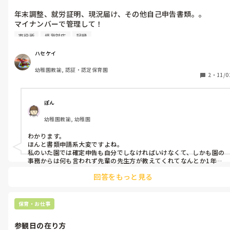
年末調整、就労証明、現況届け、その他自己申告書類。。

マイナンバーで管理して！

マイナンバー入力して役場だけが知る秘密の暗号入れたらその人
市役所
怪我対応
記録
の現況を全部役場が把握できるようにして！

書類書くの手間！平日動けん！催促早い！

ハセケイ
マイナンバー、そうゆう手間省ける仕組みなら応援する。
幼稚園教諭, 認証・認定保育園
2
・
11/0
ぽん
幼稚園教諭, 幼稚園
わかります。

ほんと書類申請系大変ですよね。

私のいた園では確定申告も自分でしなければいけなくて、しかも園の
事務からは何も言われず先輩の先生方が教えてくれてなんとか1年目
回答をもっと見る
保育・お仕事
参観日の在り方