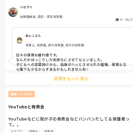
って嘆いてて。

『今の時代ってYouTubeでも本でも保育のネタすぐ見つかるか
でも休憩後に子ども達に保育してる時に

ら！もっと勉強しなさいよ！』

ハセケイ
『できないって思うからできないの！チャレンジしてみよ！いっ
幼稚園教諭, 認証・認定保育園
ぱい練習もしたら絶対なんでも上手くなるから！』

→YouTube、本、ネット。。今の時代『指導の仕方』が動画で
6
・
01/1
ってチャレンジカードとか作って子どもに渡してるその若い先生
本でも腐るほどあります。指導の仕方、もっと勉強しましょう、
見てて、

お互いに（笑

『いや、答え、出てるじゃん（笑）得意なこと、見つけれるじゃ
あんこさん
ん』って思いました。

『自分達は先輩にこんな指導しかしてもらえなかった、だから指
保育士, 保育園, 認可保育園, 認可外保育園
自分の中の色々な悩みの解決策って、子どもにする保育や声かけ
導の仕方が分からない。』

の中に意外と入ってるんだよねぇ。。

日々の保育お疲れ様です。

と思いました。頑張れ新人！
→新卒さんが『学校ではこんなことしか習ってない、だから分か
なんだかほっこりした気持ちにさせてもらいました。

らない』なんて言ったらキレるでしょ？それと同じ（笑）勉強し
子どもへの言葉掛けから、自身がハッとさせられた経験、保育士な
ら誰でも少なからずあるかもしれませんね！
ましょうお互いに。

回答をもっと見る
『なんで相談してくれないの！』

→信頼関係の土台ができてないから。相談したとこで。。ねぇ？
雑談・つぶやき
（笑）その人のこと、もっと勉強して理解しましょうお互いに。

YouTubeと発表会
まあどの業界も同じだと思いますが、

YouTubeなどに我が子の発表会などバンバンだしてる保護者っ
一生勉強ですよね！🙃🙃

て。。

◉ブログやYouTubeがNGの子が映ってしまってた時のトラブル

トラブル
発表会
保護者