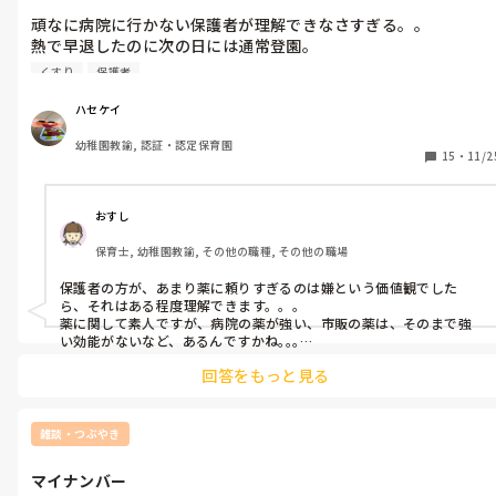
頑なに病院に行かない保護者が理解できなさすぎる。。

熱で早退したのに次の日には通常登園。

『帰ったら熱は下がりました！薬飲んでます。』

くすり
保護者
あるあるすぎで笑えない。。

子どもに

ハセケイ
『何の薬飲んでるの？』と聞いたら

幼稚園教諭, 認証・認定保育園
『アンパンマンの！』

15
・
11/2
いや、それ市販のやつ。

病院行かない理由って何ですかね？

おすし
ひどくなって何度も通わないといけなくなる未来が見えないんで
保育士, 幼稚園教諭, その他の職種, その他の職場
すかね。。
保護者の方が、あまり薬に頼りすぎるのは嫌という価値観でした
ら、それはある程度理解できます。。。

薬に関して素人ですが、病院の薬が強い、市販の薬は、そのまで強
い効能がないなど、あるんですかね｡｡｡

価値観は色々ですので、あまり自分の反対の価値の人に対して、アレ
回答をもっと見る
コレ思うと、自分が疲れるだけなので、考えないことが1番なのかな
ーと、あれこれ人間関係を経た自論です😂答えになってないですよ
ね！😂すいません！！
雑談・つぶやき
マイナンバー