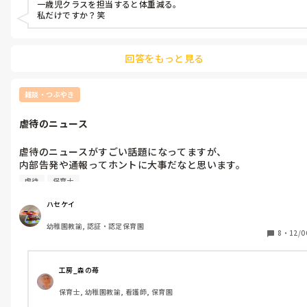
一歳児クラスを担当すると体重減る。

etc。。
私だけですか？笑
回答をもっと見る
雑談・つぶやき
虐待のニュース
虐待のニュースがすごい話題になってますが、

内部告発や通報ってホントに大事だなと思います。

でも、ここぞとばかりに、イヤなとこしか見えない嫌いな先生の
虐待
保育士
子どもの接し方とか見て虐待って思っちゃって

内部告発ブームになったり疑心暗鬼になったりするのも怖い。

ハセケイ
保護者が常に見えるカメラよりも

幼稚園教諭, 認証・認定保育園
告発された時に、ちゃんとした保育をしてます！の証拠に使う時
8
・
12/0
用のカメラは欲しいかなあ。。

まあ管理職がしっかり常に現場を知ること、見回ることなども大
工房_森の苺
保育士, 幼稚園教諭, 看護師, 保育園