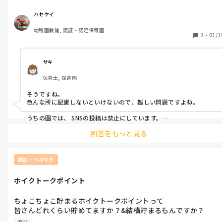
◉ダンスなどでディズニーやジブリなどの原曲が使われてたとき
の著作権の問題

ハセケイ
幼稚園教諭, 認証・認定保育園
などなど、知らない所で園が巻き込まれるなんてことがあ
2
・
01/1
る？。。とふと疑問に思いました。こんな経験された方はおられ
ますか？

間接的にでも園が巻き込まれると法的なこともあり今後面倒な問
サキ
題になりそうですよね。。😅😅
保育士, 保育園
そうですね。

色んな所に配慮しないといけないので、難しい問題ですよね。

うちの園では、 SNSの投稿は禁止にしています。

回答をもっと見る
それでも園で、保護者に見せる写真でオムツ姿(後ろ姿)が小さく映っ
てしまい、問題になった事がありました。

それからは写真や動画などより慎重に撮影しています。
雑談・つぶやき
ホイクトークポイント
ちょこちょこ貯まるホイクトークポイントって

皆さんどれくらい貯めてますか？&結構貯まるもんですか？
（笑）

遊び