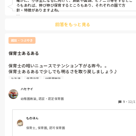
確かに、小学生になるに向けて、算数や国語、ピアニカ等をするとこ
ろもあれば、伸び伸び保育するところもあり、それぞれの園で方
とか

針・特徴がありますよね。

私は、保育園、幼稚園どちらも経験があります。

教師B『もうちょっと平仮名とか書けるようになってほしいです
回答をもっと見る
保育園はフラッシュカード、太鼓、マーチング、ひらがななどいろい
ね。。』

ろしていました。

幼稚園はモンテッソーリ教育をしていました。

など。。

私が勤務したところに限った話ですが、競争心が強いのは保育園、
雑談・つぶやき
ゆったりしているのは幼稚園だと感じました。

うん、それはもう教育要領や保育指針を変えていかないと無理で
保育園では、小学生になる基礎ができるでしょうし、幼稚園では、
保育士あるある
話を聞く態度やお友達に優しくする気持ちが育っているなど、それぞ
すわ（笑）

れの園で良いところもそれぞれだと思いました。

保育士の暗いニュースでテンション下がる昨今。。

育てたい10の姿をお互いがしっかり共通認識してどう捉えていく
少し前までは、ひらがなは小学校で習えば良いという感じでした
保育士あるあるで少しでも明るさを取り戻しましょう♪

かが大事だと思いました。

が、今は、ひらがなは書けるのが前提で小学生になるという感じが
皆さんの身近なあるあるを教えてください★

難しいですね。
します。

お友達
保育内容
幼稚園教諭
私の園でも食事は30分確保していましたし、ひらがなが苦手な子も
◉常にフルネームで呼ばれるお友達がいる。

ハセケイ
いました。

幼稚園教諭, 認証・認定保育園
◉出席確認で他の子の時にも元気に返事をする未満ちゃん。

9
・
12/1
園の年長全員が食べるのが遅い、ひらがなが書けない、というわけ
ではないと思うので、園でできることはして、あとは、小学校生活で
◉無記名の服に時間取られる。

生活リズムや学習の基礎を身に付けていけたらいいかな？と私は思
います。

ものほん
◉クリスマス前になると地元の図書館のサンタ関係の絵本が全滅
年長担任は、いろいろと大変ですが、無理のない範囲で頑張ってく
保育士, 保育園, 認可保育園
しがち。

ださいね🎵