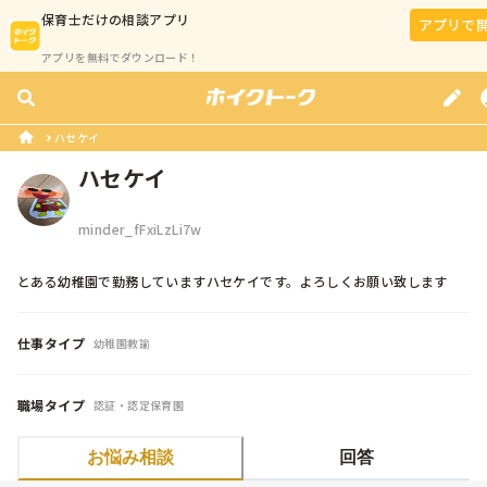
保育士
だけの相談アプリ
アプリで
アプリを無料でダウンロード！
ハセケイ
ハセケイ
minder_fFxiLzLi7w
とある幼稚園で勤務していますハセケイです。よろしくお願い致します
仕事タイプ
幼稚園教諭
職場タイプ
認証・認定保育園
お悩み相談
回答