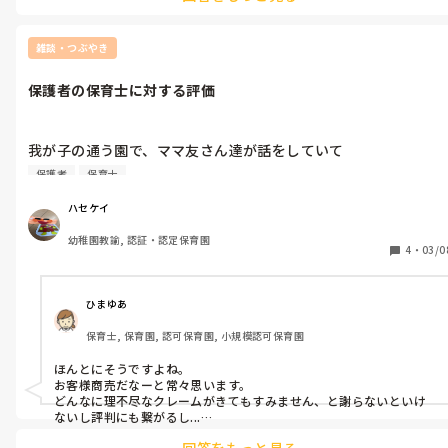
★実習生さん自身が子ども達の育ちを見つけにくい。

etc。。

雑談・つぶやき
製作遊びの後の反省会では結局、『時間かかりました』『遊びが
難しかったです』が大半。

保護者の保育士に対する評価
どうせするなら触れ合い遊びとかゲーム遊びとか、実習生さん自
身が気持ちも盛り上がって子ども達と楽しく遊べる保育をしてほ
我が子の通う園で、ママ友さん達が話をしていて

しい。。

こっそり聞くと。。

保護者
保育士
『○○先生は最高！ちゃんと保護者に細かく対応してくれる！』

『◉◉先生は微妙。保護者に対してその時の気分で態度がすごい
ハセケイ
違う。』

幼稚園教諭, 認証・認定保育園
4
・
03/0
この業界。。

どんなに保育上手くても

どんなに記録頑張っても

ひまゆあ
お客様である保護者の評価は結局は保護者対応の良し悪しで決ま
保育士, 保育園, 認可保育園, 小規模認可保育園
ってくるんかなあ。。

と感じてます。

ほんとにそうですよね。

でも子ども評価で保護者の評価も上がることもあるから保育もし
お客様商売だなーと常々思います。

っかり頑張りたい。。うん、多分そういうことだ（笑）そう思い
どんなに理不尽なクレームがきてもすみません、と謝らないといけ
たい🥴🥴
ないし評判にも繋がるし...

でも子供たちに真摯に対応していればいいかな、と思って日々保育
回答をもっと見る