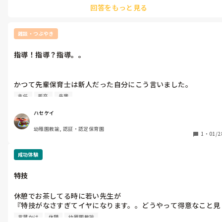
『戻ってまいりました！今日からまたよろしくお願い致しま
回答をもっと見る
れたらいいですね。
す！』

『おかえり。復活、ありがとう。』

雑談・つぶやき
『どういたしまして！あ、壁面考えてきました！』

指導！指導？指導。。
『仕事忘れろ言ったでしょ！あ、じゃあその壁面でいこう。』

かつて先輩保育士は新人だった自分にこう言いました。

『いやいや、ちゃんと見てください！（笑）』

『今の時代ってYouTubeでも本でも保育のネタすぐ見つかるか
主任
新卒
先輩
ら！もっと勉強しなさいよ！』

そして始まるいつもの日常。

ハセケイ
『自分達は先輩にこんな指導しかしてもらえなかった、だから指
世の中、こんな漫画みたいな保育士コンビもいますってことで。

幼稚園教諭, 認証・認定保育園
導の仕方が分からない。』

1
・
01/2
あ、ちなみに園長は定年なんでもう大丈夫です笑

『何でもっと相談してくれないの！』etc。。

成功体験
そして時はたち、自分が指導する立場になり、主任になり、気付
特技
いたこと。

休憩でお茶してる時に若い先生が

指導する方がただの勉強不足。

『特技がなさすぎてイヤになります。。どうやって得意なこと見
つけるんですかー！？』

言葉かけ
休憩
幼稚園教諭