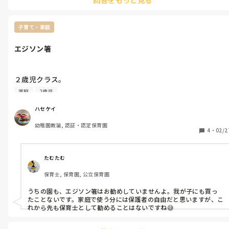
しています。
子育て・家庭
エジソン箸
２歳児クラス。

保護者がお箸を持たせたい時期がやってきました。

家庭
2歳児
家庭での進み具合を聞くと、ほとんどがリング付きの補助箸。

ハセケイ
あれ、今だに役に立ったという保護者に出会ったことがありませ
幼稚園教諭, 認証・認定保育園
ん。

4
・
02/2
園でいざ２本箸にするとみんな揃って握り箸。

８割方、『時間の無駄だった』という保護者の意見を聞きます。

なので学級懇談では

たむたむ
『補助箸は家庭でもいりません。２本箸でひたすら経験積んでく
保育士, 保育園, 公立保育園
ださい⭐️握り箸バンザイです！大丈夫です、皆さんの時代でも補
助箸なんて使ってないですよね？なのでいつか必ずできます！』

うちの園も、エジソン箸はお勧めしていませんよ。我が子にも買っ
って言ったら、自信付いたのか今までフォークだったたくさんの
たことないです。家庭で使う分には保護者の自由だと思いますが、こ
子が箸持ってきてました（笑）

れから先も保育士として勧めることはないですね😅
もちろん、全員握り箸。家庭で補助箸の子も見事に握り箸。中に
は両手に一本ずつ持つツワモノも。
