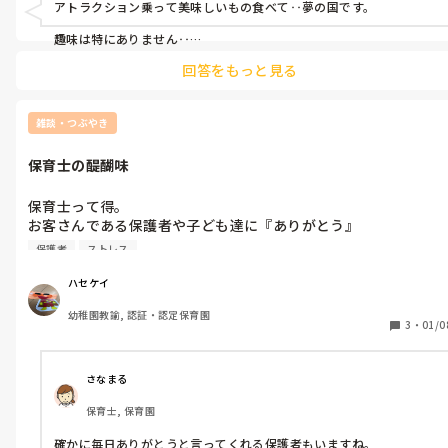
アトラクション乗って美味しいもの食べて‥夢の国です。

趣味は特にありません‥

仕事が趣味みたいになりつつあります💦
回答をもっと見る
雑談・つぶやき
保育士の醍醐味
保育士って得。

お客さんである保護者や子ども達に『ありがとう』

って言ってもらえるから。

保護者
ストレス
普通の仕事は、物を必要としているお客さんに

自分達の物を売って、

ハセケイ
買ってくれたお客さんに対して自分達が『ありがとう』を言う。

幼稚園教諭, 認証・認定保育園
でも保育士や警察、お医者さんなどのサービス業って、

3
・
01/0
サービスを必要としているお客さんに自分達のサービスを売って

しかもお客さんから『ありがとう』って言ってもらえて、二重に
得してるんですよね。

さなまる
保育士, 保育園
って感じのことをヒロユキさんが言ってて、賛否両論なんだろう
けど

確かに毎日ありがとうと言ってくれる保護者もいますね。
