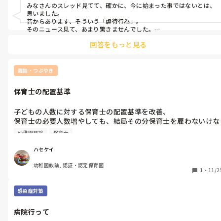
みなさんのスレッド見てて、確かに、今に始まった事ではないとは、
思いました。

昔からあります、そういう「虐待行為」。

そのニュース見て、あまり驚きませんでした。

回答をもっと見る
新しいと思ったのは、外部に漏らすなと誓約書を書かせたことか
な？
雑談・つぶやき
保育士の配置基準
子どもの人数に対する保育士の配置基準を改善、

保育士の必要人数増やしても、結局その分保育士を雇わないけな
くなって、でも保育士集まらなくてどうしよう。。ってなりそ
幼稚園教諭
保育士
う。

よし、保育士集まるようにもっと賃金アップしよう！

ハセケイ
ってなるの期待⭐️
幼稚園教諭, 認証・認定保育園
1
・
11/2
感染症対策
病院行って