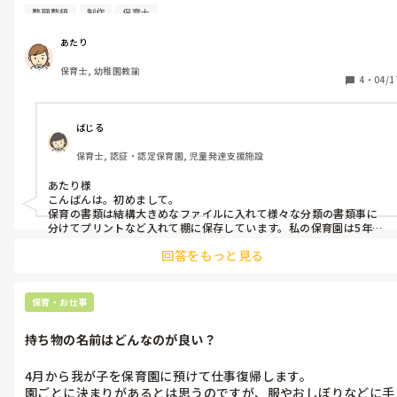
保育グッズや製作グッズなども、気がつくとどんどん増えてきて
整理整頓
制作
保育士
しまいます😂
あたり
保育士, 幼稚園教諭
4
・
04/1
ばじる
保育士, 認証・認定保育園, 児童発達支援施設
あたり様

こんばんは。初めまして。

保育の書類は結構大きめなファイルに入れて様々な分類の書類事に
分けてプリントなど入れて棚に保存しています。私の保育園は5年間
はとっておかないといけないルールです。(監査があるため)

回答をもっと見る
保育グッズもお菓子の缶やこれもまたファイルに入れて保存してお
ります。ファイルといっても様々なファイルがあります。私たちが使
っているファイルは、1枚ずつ入れるやつではなく、チャックをあけ
たらそこに書類を入れる式のファイルです。わかりづらくてすみませ
保育・お仕事
ん。
持ち物の名前はどんなのが良い？
4月から我が子を保育園に預けて仕事復帰します。

園ごとに決まりがあるとは思うのですが、服やおしぼりなどに手