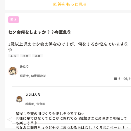
回答をもっと見る
けは必要だと思うのと

○○分までに食べ終われるように頑張ろう！とある程度この時間ま
でに食べ終われるようにというチャレンジはしていいのかなと思い
遊び
ました(^^)

実際私の園では年長の子達に、小学校にいくと○分で食べるみたい
七夕会何をしますか？？🎋至急💦
だよ～と伝えて上げていました！

また少し頑張れば完食できる子どもには気持ち量を減らしてハード
3歳以上児の七夕会の係なのですが、何をするか悩んでいます💦
ルを下げてあげるのも良いかと思います！その量を完食できたら思
💦

いっきり褒めて上げて、じゃあもう少し増やしちゃおっかなぁ、、と
七夕の由来を話したり簡単なペープサートはするのですが、みん
少しずつ増やして上げると完食の達成感を味わいつつ自然と完食の
七夕
行事
幼児
なで出来る簡単なゲームやお楽しみ的な事を入れたくて…

量も増えると思いますよ🎵
去年や一昨年は、星探し(宝探し)や天の川づくりをしています。
あたり
これ以外で何か案を教えていただけると嬉しいです💦
保育士, 幼稚園教諭
6
・
06/2
ささぱんだ
看護師, 保育園
星探しや天の川づくりも楽しそうですね✨

同様に星ではなくてどこかに隠れてる⁉︎織姫さまと彦星さまを探して
も楽しそう♪

ちなみに昨日ちょうど七夕にまつわるおはなし「くろねこベーカリ