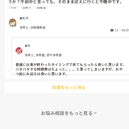
うか？午前中と言っても、そのまま迎えに行くと午睡中です。

未満児だと早く迎えに行った方がいいのかな、でも毎日途中で起
公立
子育て
保護者
こすのもな…以上児だとおやつ食べたりお帰りの会とかもある
し、でも早く帰りたいかな…と。

あたり
保育士, 幼稚園教諭
保育士の立場、保護者の立場でどうだったか聞きたいです。ちな
11
・
04/0
みに公立の園です。(私立の先生の回答でも大丈夫です！)
ゆり
保育士, 保育園, 認可保育園
普通に仕事が終わったタイミングで来てもらったら良いと思います。

バタバタする時間帯はちょっと。。。と思ってしまいますが、おや
つ前にお迎えは良いと思います。
回答をもっと見る
お悩み相談をもっと見る