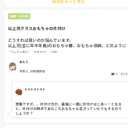
回答をもっと見る
保育・お仕事
以上児クラスおもちゃの片付け
どうすれば良いのか悩んでいます。

以上児(主に年中年長)のおもちゃ棚、おもちゃ収納、どのように
していますか？

コーナー遊び
お片付け
幼児
一つ一つに写真の表示などつけていますか？

保育士によっても意見が様々で…

あたり
保育士, 幼稚園教諭
数が多いのか、分かりにくいのか、片付けに時間がかかってい
3
・
07/2
て、保育士の叱る声も増え…環境を見直して子ども達かイキイキ
と遊べて、自ら簡単に片付けられるようにしたいです。

トマトマトマト
皆様の園ではどのようにしているか教えてください！

また、参考にしている書籍などもあれば教えてほしいです🙇‍♀️
想像ですが、、片付け方が、最後に一度に片付けはじめー！となる
と、片付けの時点であちこちおもちゃも混ざっていたりもするので
しょうか？

遊び方から見直すのはどうでしょう。遊ぶエリアを区切っています
か？このおもちゃはこのマットで遊んでね、このおもちゃは机で遊