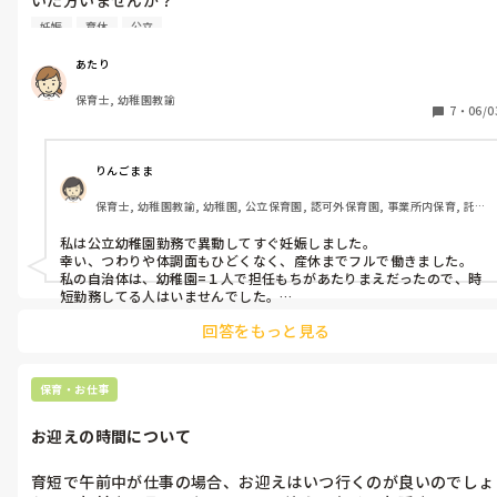
妊娠
育休
公立
現在育休中です。2人目を希望していますが、近々時短で職場復
帰です。復帰してすぐや、転勤してすぐ(次年度転勤の可能性が
あたり
ります)妊娠した方いらっしゃいますか？因みに公立園勤務です。
保育士, 幼稚園教諭
給与面の事を考えると本当はフルで働きたい気もしますが、体調
7
・
06/0
面、すぐ産休に入ってしまったら時短よりも迷惑がかかってしま
うかなという思いがあります。時短だと加配な事が多い為、それ
も迷惑はかけてしまうとは思いますが…😣

りんごまま
保育士, 幼稚園教諭, 幼稚園, 公立保育園, 認可外保育園, 事業所内保育, 託
自分が逆の立場なら何も思わないので、そんなに気にしてもしょ
児所
うがないとは思うのですが💦質問というか悩みというか…長々と
私は公立幼稚園勤務で異動してすぐ妊娠しました。

すみません🙇‍♀️
幸い、つわりや体調面もひどくなく、産休までフルで働きました。
私の自治体は、幼稚園=１人で担任もちがあたりまえだったので、時
短勤務してる人はいませんでした。

結局私は復帰して退職してしまいましたが、、。

回答をもっと見る
周りの先生や園長先生に一度相談してみることはできる環境です
か？
保育・お仕事
お迎えの時間について
育短で午前中が仕事の場合、お迎えはいつ行くのが良いのでしょ