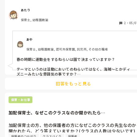
て…

皆さんはどうされていますか？3歳以上児クラスの話を教えてほ
あたり
しいです。

保育士, 幼稚園教諭
よろしくお願いいたします。
2
・
05/0
あや
保育士, 幼稚園教諭, 認可外保育園, 託児所, その他の職場
春の時期に運動会をするねらいは園で決まっていますか？

テーマというのは活動においてのねらいではなく、海賊〜とかディ
ズニーみたいな雰囲気の事ですか？

回答をもっと見る
私的にはこれからクラスを構築していく時期、担任の先生の推しや
好きな事を散りばめて、先生が楽しく行えば子供達も楽しんでくれる
のが3歳児クラスの醍醐味かなって思っています！

保育・お仕事
園に特に決まりがなければですが、ジャニーズしばりの先生とかも
いました！笑
加配保育士、なぜこのクラスなのか聞かれたら…
加配保育士の方、他の保護者の方になぜこのクラスの先生なのか
聞かれたら、どう答えていますか？(クラスの人数は少ないです)
保護者のつながり
クラスづくり
保護者