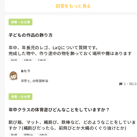
ー たなばたパン」という紙芝居を読んできたところですが、間違い
回答をもっと見る
探しなど参加型のおはなしですので盛り上がりましたよ〜！おすす
めです。
保育・お仕事
子どもの作品の飾り方
年中、年長児のレゴ、LaQについて質問です。

完成した物や、作り途中の物を飾っておく場所や棚はあります
か？

制作
4歳児
5歳児
現在は作ったものと完成した物をどちらも自分の箱に入れてお
り、週末に壊して片付ける約束をしています。完成した物と途中
あたり
の物が雑多に入っている為、分けた方がいいのか、分けるとした
保育士, 幼稚園教諭
ら場所を確保しなければならないし、どのようなスペースが良い
1
・
06/2
かも迷っています。

レゴ、LaQ以外でも、子供が全体の製作以外で作ったもの(お絵
保育・お仕事
きや塗り絵など)をどのように飾るor保管しておられるか知りた
いです。

年中クラスの体育遊びどんなことをしていますか？
よろしくお願いいたします。
跳び箱、マット、縄跳び、鉄棒など、どのようなことをしていま
すか？(縄跳びだったら、前飛びとか大縄のくぐり抜けとか)

子どもたちにもよるとは思うのですが、どのくらいの難易度のも
鉄棒
運動会
4歳児