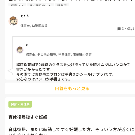
書きではなくお名前シールって実際どうなのでしょうか？外れな
保育ママ
身の回りのこと
新年度
ければOK？それとも小さすぎ？

大きく名前が書いてあるのが1番だとは思うのですが、入園準備
あたり
で調べるとお名前シールがたくさん出てきて…。

保育士, 幼稚園教諭
皆さんの園ではどのような感じですか？
3
・
03/1
k
保育士, その他の職種, 学童保育, 事業所内保育
認可保育園で0歳時のクラスを受け持っていた時オムツはハンコか手
書きが多かったです。

今の園ではお食事エプロンは手書きかシール(テプラ)です。

安心なのはハンコか手書きです。

名前シールは洋服の洗濯表示タグにつけるという方法もあります。

回答をもっと見る
たまに洗濯タグにボタン式にしてお名前タグを作ってくくってるの
も見受けられます。

お子様の年齢によってわけるのが良いと思います。
保育・お仕事
育休復帰後すぐ妊娠
育休復帰、または転勤してすぐ妊娠した方、そういう方が近くに
いた方いませんか？
