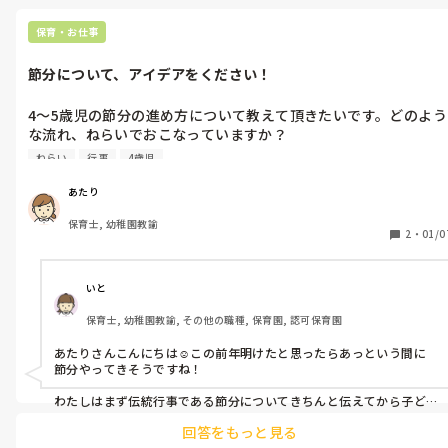
質問というか殴り書きのようになってしまい申し訳ないです。み
なさんはこのようなご経験はありますか？どのように対処されて
職場の仲が良いなら、話してスッキリすることはないですか？私も
保育・お仕事
いましたか？
職場で家のこと、仕事のことよく話すようになって不安になること
が減りました。不安になるなら話す！

節分について、アイデアをください！
頑張りましょうね！！
4〜5歳児の節分の進め方について教えて頂きたいです。どのよう
な流れ、ねらいでおこなっていますか？

ねらい
行事
4歳児
心の中の鬼を考えたり、なりたい姿を考えたりするのでしょう
か？怖さだけで終わらないようにしたいのですが…
あたり
保育士, 幼稚園教諭
2
・
01/0
いと
保育士, 幼稚園教諭, その他の職種, 保育園, 認可保育園
あたりさんこんにちは☺️この前年明けたと思ったらあっという間に
節分やってきそうですね！

わたしはまず伝統行事である節分についてきちんと伝えてから子ど
もたちが興味や親しみをもつことができるように絵本や製作あそ
回答をもっと見る
び、うたなどに繋げていくようにしています！
