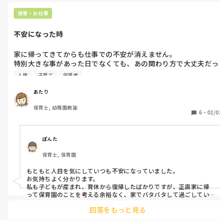
せんが、よければ参考程度に☺︎
保育・お仕事
不安になった時
家に帰ってきてからも仕事での不安が消えません。

特別大きな事があった日でなくても、あの関わり方で大丈夫だっ
たかな、もっと良い言葉があったよな、保護者の方からの苦情は
人権
子育て
保護者
ないかな、何かあったらどうしよう…と。

仕事中も、怪我やトラブルなどがあると以前より不安になった
あたり
り、どう思われているだろうと考えてしまったり、向き合うのが
保育士, 幼稚園教諭
しんどく感じてしまうこともあります。

6
・
02/0
社会人一年目の時もこのような感情で不安だらけでした。でもも
う何年も経験しているのに最近このような気持ちが増えていま
ぽんた
す。子どもが生まれた事も大きな要因かもしれませんが、子ども
保育士, 保育園
を育てると保育も今までと違った見方ができるよとポジティブな
話を聞いていたので…今は時短勤務だし、フルで働いていた時よ
もともと人目を気にしていつも不安になっていました。

り仕事量はぐっと減っているはずなのに…

お気持ちよく分かります。

私も子どもが産まれ、育休から復帰したばかりですが、正直家に帰
子ども達との関わりは楽しいし、職員の仲も良いでてす。保育の
って保育園のことを考える余裕なく、家でバタバタして過ごしてい
ます。家で余裕があれば保育園のことを考えそうです。しかし、派遣
勉強をするのも好きだったのに、向き合うのが怖くなっている自
回答をもっと見る
という働き方にして、担任ではあるけど、補助の立場にいるため、と
分もいます。

ても気が楽です。
