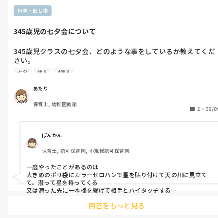
他にも居るんだよ☺️って

言われて少し安心してましたし

行事・出し物
保護者のわたしも安心しました〜！

345歳児の七夕会について
我が子はキラキラ銀歯を気に入っていて

生えかわりで銀歯なくなったときは寂しそうで、

また銀歯にしたいなぁ〜って

345歳児クラスの七夕会、どのような事をしているか教えてくだ
言ってました🤭

さい。

七夕の由来についてやペープサート、夏野菜の紹介等は行いま
デイサービス勤務ですが、

七夕
幼児
4歳児
す。毎年その他に1つお楽しみのようなコーナーがあり、織姫に
ネグレクトで歯真っ黒ドロドロ溶けてる‥歯磨き？したことない
よ！ってコもいました😨！

して保育士が出てきたり星探し(宝探し？)をしたりしています。
あたり
保護者さんも話が通じない人で

このお楽しみのコーナーの部分で悩んでおり、皆様のお力をお借
上司も何も言うなって人だったので、何もできず‥🥲

保育士, 幼稚園教諭
りしたいです。

2
・
06/0
突然契約解除すると来なくなってしまいました‥🥲

345歳児合同の会の為50人くらいいます。

良いアイデアがあればよろしくお願いします！
ぽんかん
保育士, 認可保育園, 小規模認可保育園
一度やったことがあるのは

大きめのポリ袋にカラーセロハンで星を貼り付けて天の川に見立て
て、潜って星を持ってくる

又は潜った先に一本橋を繋げて相手とハイタッチする

障害物競争をしたことがあります🌟2チームに分かれて行いました。

回答をもっと見る
運動会も見越してそれっぽいことを💭

ですが、3.4.5歳合同で30名だった為人数を考えると大変かもしれま