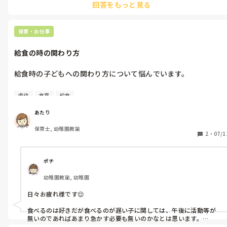
回答をもっと見る
んでね、このエリアのおもちゃは他のエリアへは持っていかない
よ。など、ルールを伝えて所在を分ける。ままごとは数が多い場合は
写真で片付け方の手本を示しておく。そして、一番重要になってくる
のは今使っているものを片付けてから、次のおもちゃを出す。の徹
保育・お仕事
底。

給食の時の関わり方
誰も使っていないおもちゃが放置されていたら「誰も遊んでくれな
いのに家にも帰してもらえないよー😭」など擬人化すると、放置お
もちゃが減ります。

給食時の子どもへの関わり方について悩んでいます。

そして、中長であれば、時計を使って心づもりさせるのもおすすめで
食べるのは好きだが食べるのが遅く、午睡前までかかる子

す。「あと10分でお片付けしようと思います。今遊んでいるおもち
虐待
食育
給食
苦手なものを、少し無理して頑張れば完食できるかもしれない子

ゃを最後のおもちゃにして、○時○分にはお片付けを始めましょ
どのようなアプローチをすれば良いか悩んでいます。

う。」など時計を指差しして針の移動幅をわかりやすく事前に伝えて
あたり
おくと、切り替えスムーズ、かつ、先読みする子は事前に片付け始
食事時間が楽しいと思えるような関わりが理想ですが、職員間で
めることも。併せて時計にも親しめます。

保育士, 幼稚園教諭
も完食を目指す保育士や残してもOKな保育士など対応が違い、
2
・
07/1
一した方が良いのでは、という思いもあります。

エリア分けが叶わない場合は、こちらから指示を出して、○○さんは
ちなみに年中年長のお話を聞きたいです。
このかごに○○を集めてね、△△さんはこのおもちゃの片付けをお
願い、など名指しで一つのものを片付けてもらうよう分担するとス
ポチ
ムーズだと思います。
幼稚園教諭, 幼稚園
日々お疲れ様です😌

食べるのは好きだが食べるのが遅い子に関しては、午後に活動等が
無いのであればあまり急かす必要も無いのかなとは思います。

しかし、遅いに理由があるならば(集中力散漫、話に夢中等)都度声掛