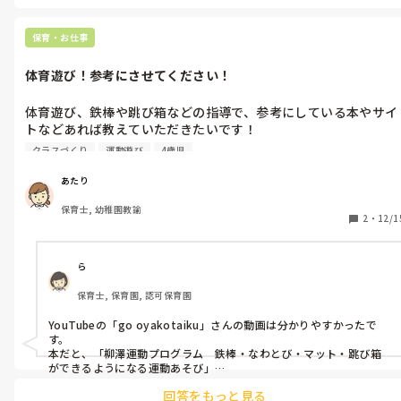
小学校に入学すると時短がなくなり、勤務時間が長くなり、学童時
間が長くなり、夏休み、盆なども出勤になりますよね💦　それが、
やはり私には無理だなぁと。。。

保育・お仕事
パートも悩みましたが、職場の近さ休みの取りやすさを考慮して、今
体育遊び！参考にさせてください！
はカフェパートをしています。

給与はかなり下がりますが、今はこの働き方に満足しています！
体育遊び、鉄棒や跳び箱などの指導で、参考にしている本やサイ
トなどあれば教えていただきたいです！

4〜5歳児です。苦手意識を持たず体を動かして遊ぶことを楽しめ
クラスづくり
運動遊び
4歳児
るような活動がしたいと思っています。

あまり運動遊びの活動の進め方が分からず…意識していることな
あたり
ども教えてほしいです。

保育士, 幼稚園教諭
よろしくお願いします！
2
・
12/1
ら
保育士, 保育園, 認可保育園
YouTubeの「go oyakotaiku」さんの動画は分かりやすかったで
す。

本だと、「柳澤運動プログラム　鉄棒・なわとび・マット・跳び箱
ができるようになる運動あそび」

↑競技をやる上で必要な力(支持運動、体幹など)を子どもが楽しくで
回答をもっと見る
きるように書いてある本です！丁寧な導入するならおすすめです！
