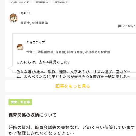
なことをしていますか？ざっくりとした質問ですみません💦

クラスづくり
部屋遊び
運動遊び
初めてで緊張していて…
あたり
保育士, 幼稚園教諭
2
・
04/2
チョコチップ
保育士, 幼稚園教諭, 保育園, 認可保育園, 小規模認可保育園
こんにちは。去年4歳児でした。

色々な遊び(絵本、製作、運動、文字あそび、リズム遊び、室内ゲー
ム、わらべうたなど)子どもたちが好きそうな遊びを一緒に楽しみ、
どの遊びが一番集中したり楽しんだりしてたかを見ました。

回答をもっと見る
その遊びの中で発表会や運動会で出来そうなことをくっつけ、遊びの
延長で行いました。そのため練習などはほとんどしなかったし、動
きだけ伝える形にしました。

保育・お仕事
初めてだと何やるか、何をやったほうが良いのか迷いますよね。
保育関係の収納について
研修の資料、職員会議等の書類など、どのくらい保管しています
か？整理しきれなくなってきて…
