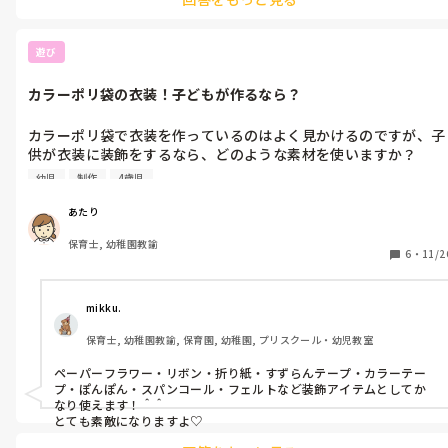
ていました。この時期だとクリスマスのオーナメントだったり、拾
ってきたどんぐりでリースを作ったり、まつぼっくりでスノードー
ムを作ったりと自然も入れつつなものが多かったです♪
遊び
カラーポリ袋の衣装！子どもが作るなら？
カラーポリ袋で衣装を作っているのはよく見かけるのですが、子
供が衣装に装飾をするなら、どのような素材を使いますか？

4〜5歳児です。シール貼り、油性マジックで描く以外で、やりや
幼児
制作
4歳児
すいけど素敵になるものが知りたいです。

よろしくお願いします！
あたり
保育士, 幼稚園教諭
6
・
11/2
mikku.
保育士, 幼稚園教諭, 保育園, 幼稚園, プリスクール・幼児教室
ペーパーフラワー・リボン・折り紙・すずらんテープ・カラーテー
プ・ぽんぽん・スパンコール・フェルトなど装飾アイテムとしてか
なり使えます！＾＾

とても素敵になりますよ♡