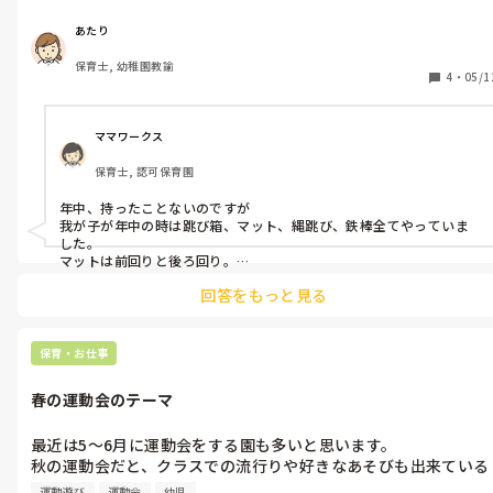
のや遊びをしているのか教えていただきたいです！
あたり
保育士, 幼稚園教諭
4
・
05/1
ママワークス
保育士, 認可保育園
年中、持ったことないのですが

我が子が年中の時は跳び箱、マット、縄跳び、鉄棒全てやっていま
した。

マットは前回りと後ろ回り。

縄跳びは前飛び。

回答をもっと見る
鉄棒は逆上がりまでやってましたよ！

かなりスパルタ幼稚園でしたが笑
保育・お仕事
春の運動会のテーマ
最近は5〜6月に運動会をする園も多いと思います。

秋の運動会だと、クラスでの流行りや好きなあそびも出来ている
のでテーマが決めやすいのですが、春の運動会だとそこが難しく
運動遊び
運動会
幼児