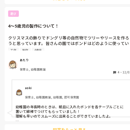
「体育が苦手な教師でも必ずうまくいくマット・跳び箱・鉄棒　指
導教科書」

遊び
↑小学校の先生向けの本ですが、競技の指導法(子どもの配置や用具
の置き方、鉄棒だったら、ぶらさがり10秒→ツバメ→前回り)みたい
4〜5歳児の製作について！
に段階が載っています！あと、本の後半に段階に応じてできたとこ
ろにシールやスタンプを押すところがあるので、それをコピーして
子どもたちと行うと視覚的にも達成感が見えて意欲につながってい
クリスマスの飾りでドングリ等の自然物でツリーやリースを作ろ
ましたよ！

うと思っています。皆さんの園ではボンドはどのように使ってい
ますか？綿棒などで付けるのか、手で付けるのか、直接引っつけ
自分が意識していることは、鉄棒や跳び箱で怖がる子に対して「絶
工作
制作
4歳児
たいものにつけるのか…ちなみに4〜5歳児です。

対守るから」と安心感を与えたり、個人個人の能力に合わせて褒め
てあげることです！上手にできている子に見本をしてもらったりし
あたり
て意欲をあげたりもします！あとは、鉄棒や跳び箱マットで競技の
また、この時期の年齢ではどのような物を作った事があります
練習をした後は、それらを使った遊びのリクエスト(マットなら大根
保育士, 幼稚園教諭
か？人によるとは思うんですが、ハサミや折り紙などどのくらい
4
・
12/0
抜き、鉄棒なら好きな技、跳び箱ならよじ登ってジャンプなど)聞い
の難易度が良いのか迷っています。(調べると直線切りと書いて
て楽しく遊ばせることで、週1でも楽しんでやってくれますよ！
ったり、渦巻き状のものを切ると書いてあったりするので…)
aoki
保育士, 幼稚園教諭, 幼稚園, 認可保育園
幼稚園の年長時のときは、紙皿に入れたボンドを各テーブルごとに
置いて綿棒でつけてもらっていました！

理解も早いのでスムーズに出来ることができていましたよ。

ハサミなども線があれば細かいところまで基本自分の力で切れてい
回答をもっと見る
たので、ほとんど手助けすることなく子どもたちだけで制作ができ