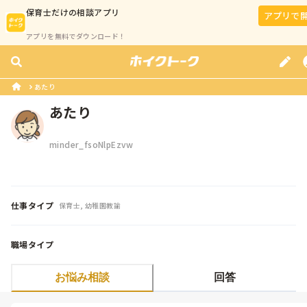
保育士
だけの相談アプリ
アプリで
アプリを無料でダウンロード！
あたり
あたり
minder_fsoNlpEzvw
仕事タイプ
保育士, 幼稚園教諭
職場タイプ
お悩み相談
回答