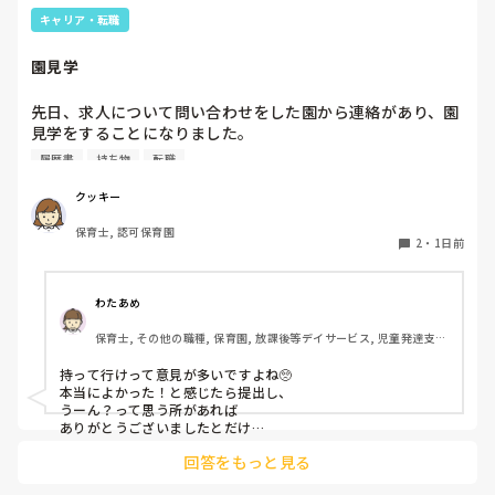
キャリア・転職
園見学
先日、求人について問い合わせをした園から連絡があり、園
見学をすることになりました。

私としては求人に応募したという認識ですが、『園見学をご
履歴書
持ち物
転職
案内させていただきたいです』とのことで持ち物について質
問しましたが、見学なので特にありませんとのこと

クッキー
保育士, 認可保育園
このような場合は本当に見学だけで終了なのでしょうか？

2
・
1日前
それとも、やはり履歴書や職務経歴書を持参した方が良いの
でしょうか？
わたあめ
保育士, その他の職種, 保育園, 放課後等デイサービス, 児童発達支援
施設
持って行けって意見が多いですよね🥺

本当によかった！と感じたら提出し、

うーん？って思う所があれば

ありがとうございましたとだけ

伝えて個人情報の履歴書は渡さず帰ります🥺！

回答をもっと見る
一応、持参の準備だけはしときます！
