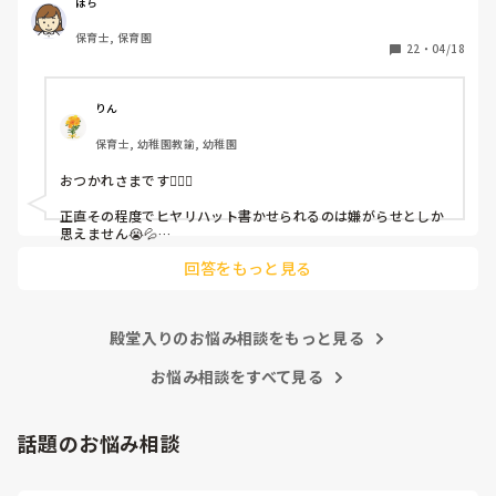
（そう言う本人は書かない）

ぽち
保育士, 保育園
しかも、上司に↑この内容でも

22
・
04/18
「どうしたらなくせるか」

ちゃんと考えて対策を練って書き込むようにと。

呼ばれて一緒に対策を考えさせられること多数

りん
保育士, 幼稚園教諭, 幼稚園
これだけで30〜40分拘束されて辛いです

おつかれさまです🙇🏻‍♀️

皆さんの園はどうですか?
正直その程度でヒヤリハット書かせられるのは嫌がらせとしか
思えません😭💦

他の先生方も同様のことをされているのでしょうか？

回答をもっと見る
あまりご無理されませんよう…😢
殿堂入りのお悩み相談をもっと見る
お悩み相談をすべて見る
話題のお悩み相談