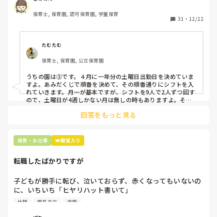
出勤が出来ない方ばかりです。

保育士, 保育園, 認可保育園, 学童保育
31
・
12/22
そこで、

①土曜日の希望休は2日まで、と制限をかける

②毎月、必ず土曜保育に入ることのできる日を1日だけピッ
たむたむ
クアップしてもらう

保育士, 保育園, 公立保育園
③仮シフトが出た時、土曜出勤が難しければ自身で代わりの
人を交渉して見つけてもらう

うちの園は③です。４月に一年分の土曜日出勤日を決めていま
すよ。あみだくじで順番を決めて、その順番通りにシフトを入
上記のいずれかの対策を取り入れることを考えています。

れていきます。月一が基本ですが、シフトを9人で2人ずつ回す
ので、土曜日が4週しかない月は無しの時もありますよ。その
土曜日が出られない人は、同じシフト時間の人と自分で交代し
是非、現場の方の意見をお聞かせください。
回答をもっと見る
て貰い、主任に報告してます。
保育・お仕事
👑殿堂入り
転職したばかりですが
子どもが勝手に転び、泣いておらず、赤くなってもいないの
に、いちいち「ヒヤリハット書いて」

と書かされ

休憩
園長先生
退職
休憩時間に書くしかなく、辛いです
