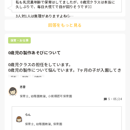
私も乳児異年齢で保育はしてましたが、0歳児クラスは本当に
久しぶりで、毎日大慌てで目が回りそうです😵‍💫

3人対1人は無理がありますよね💦

回答をもっと見る
今週が無事に終わってホッとしてます😮‍💨来週からもがんばりま
しょうね！
保育・お仕事
0歳児の製作あそびについて
0歳児クラスの担任をしています。

0歳児の製作について悩んでいます。7ヶ月の子が入園してき
て、まだ小さいので手形か足形くらいしかできません。かと
手形
制作
0歳児
いって毎月手形の製作ばっかりもなぁ…って思っています。
皆さんは製作何をされていますか？

志音
製作をする上で大切にしてることもあれば教えていただきた
保育士, 幼稚園教諭, 小規模認可保育園
いです。
5
・
05/24
らん
保育士, 幼稚園教諭, 保育園