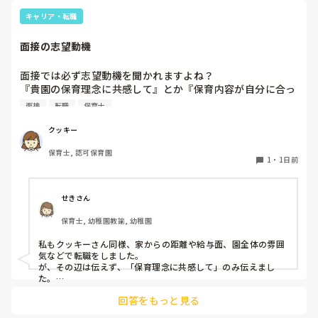
キャリア・転職
面接の志望動機
面接では必ず志望動機を聞かれますよね？

『貴園の保育理念に共感して』とか『保育内容が自分に合っ
てると思いました』等々が多いかと思いますが、実際はどう
面接
転職
保育士
なのでしょうか？

私自身、園の雰囲気とか園の規模、保育内容は勘案しますが
クッキー
正直なところ、家から通いやすいか、給与はどうか…という
保育士, 認可保育園
ところに重きを置いています

1
・
1日前
もちろんそんなことは話せませんが

皆さんは、志望動機をどのように答えていますか？また、本
音はどうですか？
せきさん
保育士, 幼稚園教諭, 幼稚園
私もクッキーさん同様、家からの距離や給与面、園全体の雰囲
気などで転職をしました。

が、その辺は伝えず、「保育理念に共感して」のみ伝えまし
た。

あとは、自分の長所や得意なことが活かせそうだと感じたと伝
回答をもっと見る