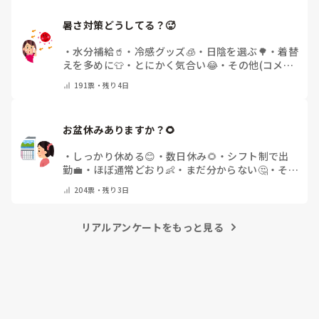
暑さ対策どうしてる？🥵
・
水分補給🥤
・
冷感グッズ🧊
・
日陰を選ぶ🌳
・
着替
えを多めに👕
・
とにかく気合い😂
・
その他(コメン
トで教えてください)
191
票・
残り4日
お盆休みありますか？🌻
・
しっかり休める😊
・
数日休み🌻
・
シフト制で出
勤💼
・
ほぼ通常どおり👶
・
まだ分からない🤔
・
その
他(コメントで教えてください)
204
票・
残り3日
リアルアンケートをもっと見る