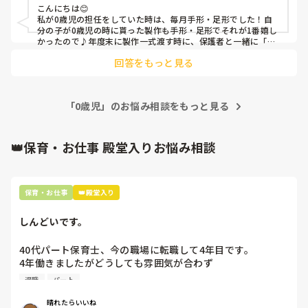
こんにちは😊

私が0歳児の担任をしていた時は、毎月手形・足形でした！自
分の子が0歳児の時に貰った製作も手形・足形でそれが1番嬉し
かったので♪年度末に製作一式渡す時に、保護者と一緒に「こ
んなに大きくなったんだね」って話をするのが楽しく保護者の
回答をもっと見る
嬉しそうな顔が忘れられません^_^

なので、0歳児の製作は保護者が喜んでくれるかを考えて作っ
ていました。

子どもの成長（発達）を考えた製作をしなさいと怒られるかも
「0歳児」のお悩み相談をもっと見る
知れませんが…
👑保育・お仕事 殿堂入りお悩み相談
保育・お仕事
👑殿堂入り
しんどいです。
40代パート保育士、今の職場に転職して4年目です。

4年働きましたがどうしても雰囲気が合わず

退職しようと思っています。

退職
パート
周りの職員は、勤続10年以上から何十年という先生がほとん
晴れたらいいね