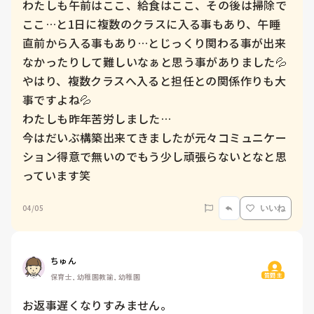
わたしも午前はここ、給食はここ、その後は掃除で
ここ…と1日に複数のクラスに入る事もあり、午睡
直前から入る事もあり…とじっくり関わる事が出来
なかったりして難しいなぁと思う事がありました💦

やはり、複数クラスへ入ると担任との関係作りも大
事ですよね💦

わたしも昨年苦労しました…

今はだいぶ構築出来てきましたが元々コミュニケー
ション得意で無いのでもう少し頑張らないとなと思
っています笑
04/05
いいね
ちゅん
質問主
保育士, 幼稚園教諭, 幼稚園
お返事遅くなりすみません。
