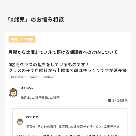
「0歳児」のお悩み相談
職場・人間関係
月曜から土曜までフルで預ける保護者への対応について
0歳児クラスの担当をしているものです！

クラスの子で月曜日から土曜まで朝はゆっくりですが延長保
育を最大限まで利用してフルで預けている子がいます。明ら
延長保育
0歳児
保護者
かに平日お休みだったでしょと分かるような変化を遂げてお
迎えに来る保護者がいるのですが、これは一度保護者の方に
ほのたん
相談した方がいいのでしょうか。みんなやっかまれたくな
保育士, 幼稚園教諭, 幼稚園
く、スルーしていますがまだ0歳の子なので可哀想で、皆さ
3
・
25日前
んの意見をお聞きしたいです😭💦
わたあめ
保育士, その他の職種, 保育園, 放課後等デイサービス, 児童発達支援
施設