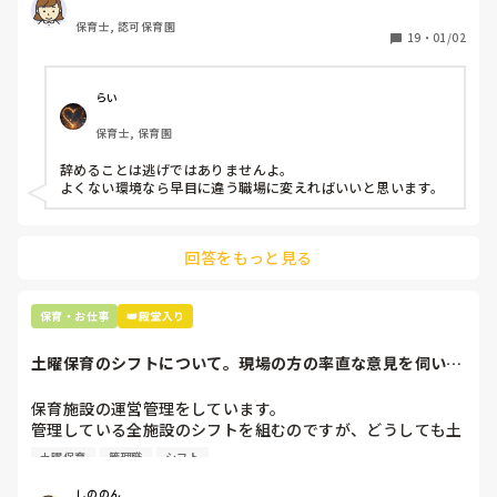
どです。

保育士, 認可保育園
保護者子どもの愚痴悪口が多く、

19
・
01/02
子どもの前でも

今で言う不適切保育も　

仕方ないよね

らい
もう何も言わずに

保育士, 保育園
子どもの言いなりになればいいんだね

などいう意見で…

辞めることは逃げではありませんよ。

よくない環境なら早目に違う職場に変えればいいと思います。
上の先生に相談することは難しそうです。

主任は同じ考えですし、園長は不在のことが多いです。

回答をもっと見る
最後の職場にしようと思っていましたが

正直苦しい。

辞めることは逃げ、と、過去辞めた人も何年も言われ続けて
保育・お仕事
👑殿堂入り
土曜保育のシフトについて。現場の方の率直な意見を伺いた
いです。
保育施設の運営管理をしています。

管理している全施設のシフトを組むのですが、どうしても土
曜保育だけは入れる方が少なく、いつも苦労しています。

土曜保育
管理職
シフト
応募の段階では皆、月1〜2回の土曜出勤があることに同意し
て入職しているはずですが、いざ勤務が始まると一日も土曜
しののん