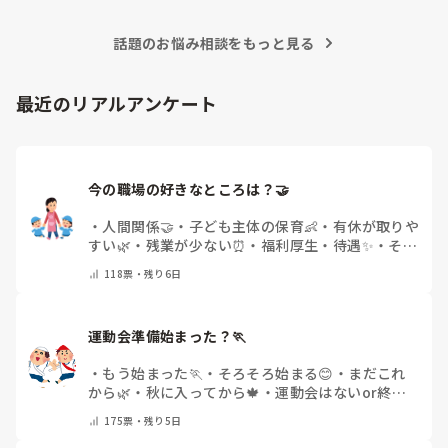
待つスタイルから一歩踏み出して、リーダー側から「〇〇の
話題のお悩み相談をもっと見る
件、どこまで進んだ？」「困ってることない？」と具体的に声
をかけて進捗を確認する仕組みを作ってみてください。

「毎日夕方に5分だけ進捗確認の時間を取る」などルール化し
最近のリアルアンケート
てしまうと、後輩も質問しやすくなりますよ。一人で抱え込ま
ず、声をかけやすい雰囲気作りから試してみてくださいね。
今の職場の好きなところは？🤝 
・
人間関係🤝
・
子ども主体の保育👶
・
有休が取りや
すい🌿
・
残業が少ない⏰
・
福利厚生・待遇✨
・
その
他(コメントで教えてください)
118
票・
残り6日
運動会準備始まった？🏃
・
もう始まった🏃
・
そろそろ始まる😊
・
まだこれ
から🌿
・
秋に入ってから🍁
・
運動会はないor終わ
った✨
・
その他(コメントで教えてください)
175
票・
残り5日