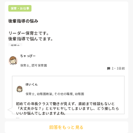
保育・お仕事
後輩指導の悩み
リーダー保育士です。

後輩指導で悩んでます。

初めて年長を持つ後輩がいますが

保育士
初めての割にわからないことを聞きにこなかったり、聞かな
いで様子見てると直前になるまで何もアクションがなかった
ちゃっぴー
り

保育士, 認可保育園
他の職員に聞いてる様子もなくて

2
・
1日前
もう何考えてるんだかさっぱりです。

よほど自分に聞きづらいのか、聞く必要性さえ感じないの
ほいくん
か、もうよくわからないです。

保育士, 幼稚園教諭, その他の職種, 幼稚園
対応にも悩みます。
初めての年長クラスで動きが見えず、直前まで相談もないと
「大丈夫かな？」とヒヤヒヤしてしまいますし、どう接したら
いいか悩んでしまいますよね。

後輩側は「何が分からないかも分からない状態」だったり、
回答をもっと見る
「こんなこと聞いたら迷惑かな」と抱え込んでいるケースがと
ても多いです。
