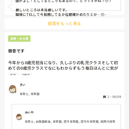
園がよし！としてるところもあるので、どうですかね？🥺？

厳しいところは本当厳しいです。

職場にTELして今勤務してるか在籍確かめたりとか‥🥺

回答をもっと見る
髪キレイですね！ネイル綺麗ですね！とか褒めつつ、何かあっ
た時職場に電話になってしまうので、ひと言声かけてくれると
助かります〜♥とか言っておけば変わるかな？とも思いました
🥺！

保育・お仕事
何言っても激怒する保護者も居るので‥園のトップにそれは対
弱音です
応してもらったほうがスムーズではあります！🥺！

今年から0歳児担当になり、久しぶりの乳児クラスそして初
めての0歳児クラスでなにもわからずもう毎日ほんとに気が
狂いそうです😭

乳児
0歳児
きい
保育士, 保育園
2
・
04/09
みいや
保育士, 幼稚園教諭, 保育園, 認可保育園, 認可外保育園, 病院内保育