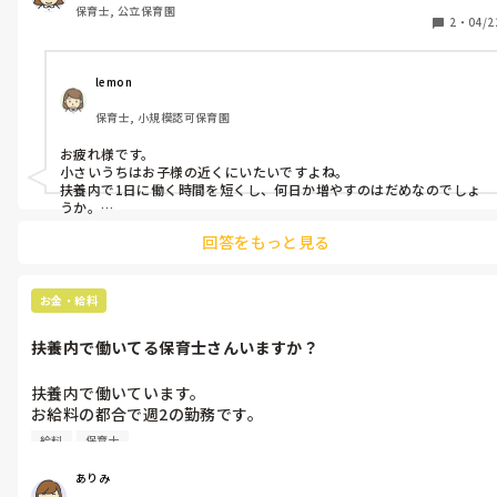
保育士, 公立保育園
損しませんか？
2
・
04/2
lemon
保育士, 小規模認可保育園
お疲れ様です。

小さいうちはお子様の近くにいたいですよね。

扶養内で1日に働く時間を短くし、何日か増やすのはだめなのでしょ
うか。

3〜4時間くらいのパートさんのお仕事ありそうですけどね😊　それ
回答をもっと見る
であれば

お子様との時間や家事の時間も確保できないかなぁと思ったのです
がどうでしょうね
お金・給料
扶養内で働いてる保育士さんいますか？
扶養内で働いています。

お給料の都合で週2の勤務です。

保育士をしているので息子の保育園も入りやすかったのですが、
給料
保育士
保育園に入れながら出勤日がこんなに少ないとこのままでいいの
か不安になります。

ありみ