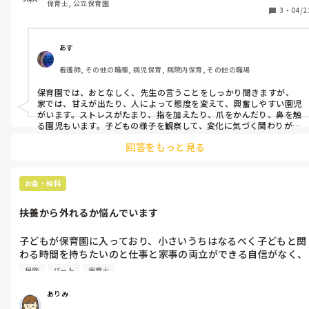
保育士, 公立保育園
保育園と私の前ではお利口なので助かるのですが、私と2人でい
3
・
04/2
る時にストレスをためていないか、ワガママ言うのを我慢してい
るのか心配です…
あす
看護師, その他の職種, 病児保育, 病院内保育, その他の職場
保育園では、おとなしく、先生の言うことをしっかり聞きますが、
家では、甘えが出たり、人によって態度を変えて、興奮しやすい園児
がいます。ストレスがたまり、指を加えたり、爪をかんだり、鼻を触
る園児もいます。子どもの様子を観察して、変化に気づく関わりが大
切だと考えます。
回答をもっと見る
お金・給料
扶養から外れるか悩んでいます
子どもが保育園に入っており、小さいうちはなるべく子どもと関
わる時間を持ちたいのと仕事と家事の両立ができる自信がなく、
扶養内で週2のパート勤務をしています。ですが休みが多すぎる
保険
パート
保育士
のももったいないと思っていて扶養を外れるか迷っています。扶
養から外れるとなるとやはり保険料が引かれたりしますよね？が
ありみ
っつり働く自信はまだないのですが外れるならどれぐらい働けば