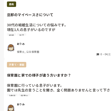
愚痴
旦那のマイペースさについて
30代の結婚生活についての悩みです。

現在1人の息子がいるのですが

主人に色々求めすぎて毎日イライラしています。

結婚
生活
行動がいちいち遅すぎるのです。

出かける時も自分の用意のことだけを考えて起きて身支度をして
ありみ
います。こっちがイライラしていると向こうもイライラして悪循
保育士, 公立保育園
環なんです。

0
・
04/2
どう伝えれば快く動いてくれるのかがわかりません。
子育て・家庭
保育園と家での様子が違う方いますか？
保育園に行っている息子がいます。

園では先生の言うことを聞き、全く問題ありませんと言って下さ
っていて助かっているのですが

3歳児
保育士
私と2人の時もあまり手がかかることなくお利口にしてくれてま
す。主人が帰ってくると急に言うことを聞かなくなって手に追え
ありみ
なくなります。
