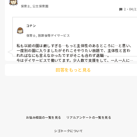
ったのです。

保育士, 公立保育園
今の園はのびのびとしていて行事もありのままの姿を見てもらう
2
・
04/2
みたいな感じなので普段の保育でもあまり口出しできないので
す。

トラブルがあった時は仲介しますが極力自分たちで考えてもらっ
コナン
たり、怪我に繋がるトラブルがあっても強く怒ったりできませ
保育士, 放課後等デイサービス
ん。おかげで園児たちはむちゃくちゃです。

怒らない保育は良くないと思うのですが

私も以前の園は厳しすぎる…もっと主体性のあるところに…と思い、
見守る、という限度が超えていて驚いています。

一度別の園に入りましたがそれこそやりたい放題で、主体性と言わ
そういった保育方針の園に勤めてる方いますか？
れればなにも言えなかったですがそこも合わず退職…。

今はデイサービスで働いてます。少人数で支援をして、一人一人に向
き合って療育ができているのでやりがいがあります。

回答をもっと見る
保育と療育は違いますが、私は小規模のところで働いてみるのもい
いのかなと思いました。ご参考までに。
お悩み相談の一覧を見る
リアルアンケートの一覧を見る
シゴトークについて