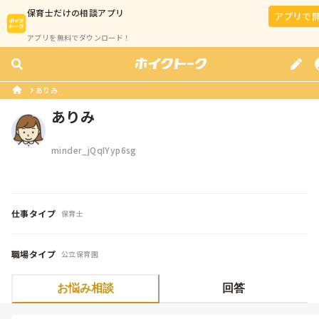
保育士
だけの相談アプリ
アプリで
アプリを無料でダウンロード！
ありみ
ありみ
minder_jQqIYyp6sg
仕事タイプ
保育士
職場タイプ
公立保育園
お悩み相談
回答