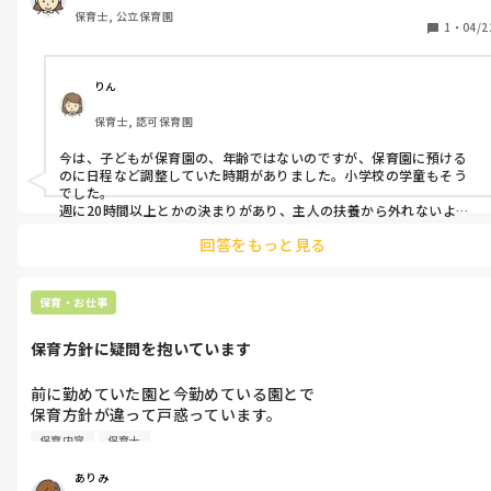
保育園に預けながら扶養内で働いている人はいますか？
保育士, 公立保育園
1
・
04/2
りん
保育士, 認可保育園
今は、子どもが保育園の、年齢ではないのですが、保育園に預ける
のに日程など調整していた時期がありました。小学校の学童もそう
でした。

週に20時間以上とかの決まりがあり、主人の扶養から外れないよう
にギリギリで働いていました。

回答をもっと見る
ただ、今は、誰でも預けられるように変わって来たと聞いています。
公立なら市に、民間なら保育園に確認されてはいかがでしょうか?
保育・お仕事
保育方針に疑問を抱いています
前に勤めていた園と今勤めている園とで

保育方針が違って戸惑っています。

以前勤めていたところは行事などにも力をいれていて、その為に
保育内容
保育士
も普段の保育から厳しい方でした。

なので聞く力や理解力はすごくあってしっかりしている子が多か
ありみ