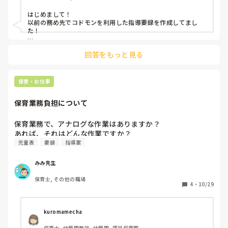
はじめまして！

以前の務め先でコドモンを利用した指導要録を作成してまし
た！

3年ほど前の記憶なので、今は更新されていて更に使いやすく
回答をもっと見る
なってるかと思いますが…参考に🌟

テンプレート、文章の選択機能あり

また、自分が考えたねらいや文章をテンプレートにして、ペー
保育・お仕事
スト出来る機能もありました！

保育業務負担について
ただ、1人ひとり成長が違うのに、文章が似てしまいやすくな
るので、注意をしながら使用した覚えがあります。

保育業務で、アナログな作業はありますか？

便利な分、今までとやり方が変わると覚えるまでが大変ですよ
あれば、それはどんな作業ですか？
ね💦

児童表
要録
指導案
お仕事頑張ってください🌷
みみ先生
保育士, その他の職場
4
・
10/29
kuromamecha
保育士, 幼稚園教諭, 幼稚園, 認可保育園