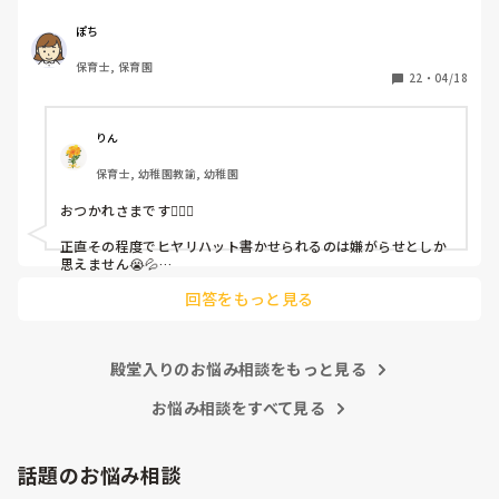
休憩時間に書くしかなく、辛いです

（そう言う本人は書かない）

ぽち
保育士, 保育園
しかも、上司に↑この内容でも

22
・
04/18
「どうしたらなくせるか」

ちゃんと考えて対策を練って書き込むようにと。

呼ばれて一緒に対策を考えさせられること多数

りん
保育士, 幼稚園教諭, 幼稚園
これだけで30〜40分拘束されて辛いです

おつかれさまです🙇🏻‍♀️

皆さんの園はどうですか?
正直その程度でヒヤリハット書かせられるのは嫌がらせとしか
思えません😭💦

他の先生方も同様のことをされているのでしょうか？

回答をもっと見る
あまりご無理されませんよう…😢
殿堂入りのお悩み相談をもっと見る
お悩み相談をすべて見る
話題のお悩み相談