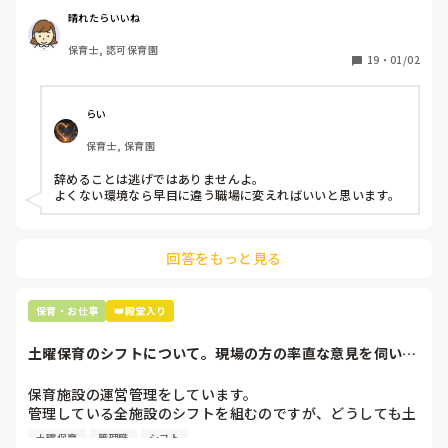
周りの職員は、勤続10年以上から何十年という先生がほとん
晴れたらいいね
どです。

保育士, 認可保育園
保護者子どもの愚痴悪口が多く、

19
・
01/02
子どもの前でも

今で言う不適切保育も　

仕方ないよね

らい
もう何も言わずに

保育士, 保育園
子どもの言いなりになればいいんだね

などいう意見で…

辞めることは逃げではありませんよ。

よくない環境なら早目に違う職場に変えればいいと思います。
上の先生に相談することは難しそうです。

主任は同じ考えですし、園長は不在のことが多いです。

回答をもっと見る
最後の職場にしようと思っていましたが

正直苦しい。

辞めることは逃げ、と、過去辞めた人も何年も言われ続けて
保育・お仕事
👑殿堂入り
土曜保育のシフトについて。現場の方の率直な意見を伺いた
いです。
保育施設の運営管理をしています。

管理している全施設のシフトを組むのですが、どうしても土
曜保育だけは入れる方が少なく、いつも苦労しています。

土曜保育
管理職
シフト