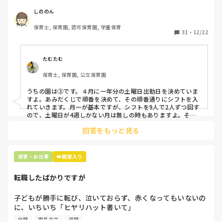
応募の段階では皆、月1〜2回の土曜出勤があることに同意し
て入職しているはずですが、いざ勤務が始まると一日も土曜
しののん
出勤が出来ない方ばかりです。

保育士, 保育園, 認可保育園, 学童保育
31
・
12/22
そこで、

①土曜日の希望休は2日まで、と制限をかける

②毎月、必ず土曜保育に入ることのできる日を1日だけピッ
たむたむ
クアップしてもらう

保育士, 保育園, 公立保育園
③仮シフトが出た時、土曜出勤が難しければ自身で代わりの
人を交渉して見つけてもらう

うちの園は③です。４月に一年分の土曜日出勤日を決めていま
すよ。あみだくじで順番を決めて、その順番通りにシフトを入
上記のいずれかの対策を取り入れることを考えています。

れていきます。月一が基本ですが、シフトを9人で2人ずつ回す
ので、土曜日が4週しかない月は無しの時もありますよ。その
土曜日が出られない人は、同じシフト時間の人と自分で交代し
是非、現場の方の意見をお聞かせください。
回答をもっと見る
て貰い、主任に報告してます。
保育・お仕事
👑殿堂入り
転職したばかりですが
子どもが勝手に転び、泣いておらず、赤くなってもいないの
に、いちいち「ヒヤリハット書いて」

と書かされ

休憩
園長先生
退職