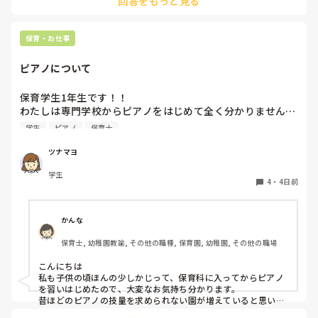
回答をもっと見る
保育・お仕事
ピアノについて
保育学生1年生です！！

わたしは専門学校からピアノをはじめて全く分かりません…

ピアノはとりあえず弾きまくれ！と言われましたがいまいち
学生
ピアノ
保育士
家でも練習する気になりません…ピアノ弾け無さすぎて友達
にもこんな苦戦してる人はじめて見たと言われる始末です🥲︎

ツナマヨ
保育士になって弾かなきゃいけないと考えるだけでゾッとし
学生
ます😭

4
・
4日前
ピアノ苦手な方いますか、？後先のことを考えるととても不
安です、
かんな
保育士, 幼稚園教諭, その他の職種, 保育園, 幼稚園, その他の職場
こんにちは

私も子供の頃ほんの少しかじって、保育科に入ってからピアノ
を習いはじめたので、大変なお気持ち分かります。

昔ほどのピアノの技量を求められない園が増えていると思いま
す。
