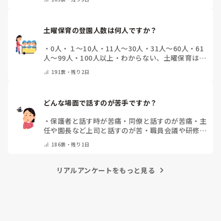
の他(コメントで教えて下さい)
土曜保育の登園人数は何人ですか？
・
0人
・
１～10人
・
11人～30人
・
31人～60人
・
61
人～99人
・
100人以上
・
わからない、土曜保育はな
い
・
その他(コメントで教えて下さい)
191
票・
残り2日
どんな場面で話すのが苦手ですか？
・
保護者と話す時が苦痛
・
同僚と話すのが苦痛
・
主
任や園長など上司と話すのが苦
・
職員会議や研修場
面で話すのが苦
・
話すことは苦痛じゃない♡
・
その
186
票・
残り1日
他(コメントで教えてください)
リアルアンケートをもっと見る