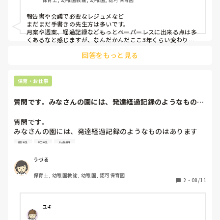
報告書や会議で必要なレジュメなど

まだまだ手書きの先生方は多いです。

月案や週案、経過記録などもっとペーパーレスに出来る点は多
くあるなと感じますが、なんだかんだここ3年くらい変わりま
せん。。
回答をもっと見る
保育・お仕事
質問です。みなさんの園には、発達経過記録のようなものは
ありますか？幼稚...
質問です。

みなさんの園には、発達経過記録のようなものはあります
か？幼稚園でいえば要録のようなものですが、それを月単位
要録
記録
4歳児
で記録します。

うづる
去年のリーダーは、先月書いたことでできていると判断した
保育士, 幼稚園教諭, 幼稚園, 認可保育園
ものは書かなくていいから、別に成長したことや引き続き援
2
・
08/11
助していく内容を記録して欲しいと言われ、先月書いたもの
を再度確認して内容が被らないようにして欲しいと言われま
した。私もこの考えには納得で、先月のものを見て書くのが
ユキ
好ましいと思っています。
