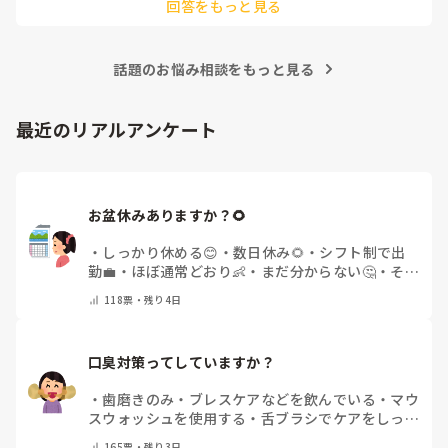
回答をもっと見る
人前で弾くのも回数をこなすしかないかもです(^_^;)

ピアノは練習あるのみだと思うので、無理なくがんばってくだ
さいね！
話題のお悩み相談をもっと見る
最近のリアルアンケート
お盆休みありますか？🌻
・
しっかり休める😊
・
数日休み🌻
・
シフト制で出
勤💼
・
ほぼ通常どおり👶
・
まだ分からない🤔
・
その
他(コメントで教えてください)
118
票・
残り4日
口臭対策ってしていますか？
・
歯磨きのみ
・
ブレスケアなどを飲んでいる
・
マウ
スウォッシュを使用する
・
舌ブラシでケアをしっか
りする
・
フリスクをかじる
・
気にしたことない
・
そ
165
票・
残り3日