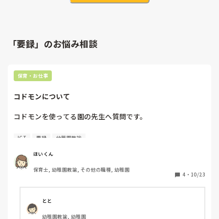
「要録」のお悩み相談
保育・お仕事
コドモンについて
コドモンを使ってる園の先生へ質問です。

指導要録の指導に関する事項の記述を、テンプレートや文章
ICT
要録
幼稚園教諭
選択で作成する機能があると聞きました。

ほいくん
一から自分で書かなくても、選んだり、調整したりするだけ
保育士, 幼稚園教諭, その他の職種, 幼稚園
で要録が完成するなら、どれだけ楽になることか、、、と。

4
・
10/23
使ったことある方いますか？

知っていること、教えてください。
とと
幼稚園教諭, 幼稚園