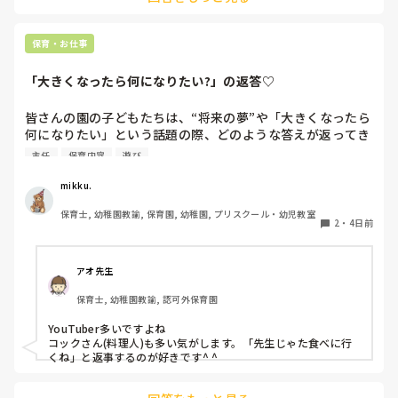
保育・お仕事
「大きくなったら何になりたい?」の返答♡
皆さんの園の子どもたちは、“将来の夢”や「大きくなったら
何になりたい」という話題の際、どのような答えが返ってき
ますか⁇

主任
保育内容
遊び
「ほいくえんのせんせい！」「ようちえんのせんせい！」と
mikku.
言ってくれる女児もたくさんいてなんだか嬉しくなります♪

保育士, 幼稚園教諭, 保育園, 幼稚園, プリスクール・幼児教室
2
・
4日前
最近の子どもたちの「大きくなったら」事情を知りたいです
＾＾
アオ先生
保育士, 幼稚園教諭, 認可外保育園
YouTuber多いですよね

コックさん(料理人)も多い気がします。「先生じゃた食べに行
くね」と返事するのが好きです^ ^