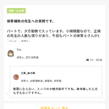
保育・お仕事
保育補助の先生への質問です。
パートで、夕方勤務で入っています。小規模園なので、正規
の先生の人数も限りがあり、午前もパートの保育士さんが1
人いたのですが、辞められて配置的にはギリギリで回されて
パート
保育士
おり、正規の先生の休みが取りにくい状態です。

私自身、他にダブルワークもせず、午前、自分の家の用事だ
りん
けで特に忙しくもないので、もともと、100名を超える保育
保育士, 認可保育園
園でフリーをしていたこともあり、午前保育も業務的には大
10
・
4日前
変なので毎日は体力的には辛いですが、さほど苦にはなりま
せん。

工房_森の苺
上のような状況だと、皆さんなら、午前保育、手伝います
保育士, 幼稚園教諭, 看護師, 保育園
か？

園長からは、この日、大丈夫とか聞かれたりします。が、辛
無理にならない、というのか絶対条件ですね。身体壊したら元
ければ大丈夫だからとも言われます。正規の先生の体力の方
も子もないですやん。
も心配です。

新しく採用が決まるまで、どうしようかと思ってます。
回答をもっと見る