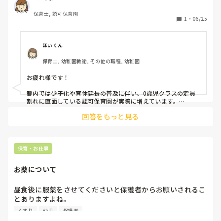
り、在籍人数が減ってきています。

保育士, 認可保育園
0歳は在籍人数による区からの加算が大きいので確保したい
1
・
06/25
ところですがなかなか難しいですね💦
ほいくん
保育士, 幼稚園教諭, その他の職種, 幼稚園
お疲れ様です！

都内では少子化や育休延長の普及に伴い、0歳児クラスの定員
割れに直面している認可保育園が実際に増えています。

回答をもっと見る
また、幼児期の幼稚園への転園や、都内特有の選択肢であるイ
ンターナショナルスクール等への移行による途中退園も珍しく
ありません。

運営や加算の面からも児童確保は死活問題ですが、多くの園が
保育・お仕事
お薬について
昼食後に服薬をさせてくださいと保護者からお願いされるこ
とありますよね。

その薬の管理ってどうしてますか？どの職員でも飲ませ忘れ
くすり
幼児
保護者
が無いための
