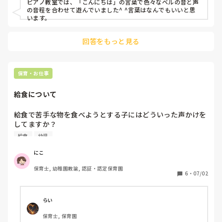
ピアノ教室では、「こんにちは」の言葉で色々なベルの音と声
の音程を合わせて遊んでいました^ ^言葉はなんでもいいと思
います。
回答をもっと見る
保育・お仕事
給食について
給食で苦手な物を食べようとする子にはどういった声かけを
してますか？

今は不適切保育と言われ食べなかったら食べなくていいとい
給食
幼児
うようになってきている中、やっぱり全く食べないのはどう
なのかと思うところもあり…毎日モヤモヤしながら保育をし
にこ
ています。

保育士, 幼稚園教諭, 認証・認定保育園
皆さんはぶっちゃけ、どういった対応していますか？
6
・
07/02
らい
保育士, 保育園