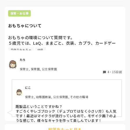
な〜んにも分かりません。

今はプールもあるので朝イチ入るなら着替えさせたいのです
保育・お仕事
が、朝の時点でプールの順番も未定。。

見通しがたたず、尋ねると急かしているみたいになってしまっ
おもちゃについて
て💧

子どもたちと今日は何する？どこ行くのかな〜？なんて遊びな
がら話しています💧

おもちゃの環境について質問です。

５歳児では、LaQ、ままごと、衣装、カプラ、カードゲー
枝豆コーンさんのところは決まっているのに共有されていない
ム、図鑑が人気です。

手作りおもちゃ
幼児
ということでしょうか？

各年齢（特に幼児）、これがオススメ、これは必要といった
朝相談されているとのことなのでうちと同じ感じかな？

ものがあれば教えてください。

たろ
ゆるゆるのびのび楽しんでいる雰囲気があるので、私はもう共
有は求めず子どもたちと一緒にお散歩も「どこ行くのかな〜」
保育士, 保育園, 公立保育園
また、おもちゃの内容は定期的に見直しをされていますか？
4
・
15日前
とついて行っています笑

臨機応変が大事ですね！

いろんな保育がありますね。

にこ
共有も大切ですが、共有されなくても対応できる力を培ってい
ると考えて、必要なことはガンガン確認しています笑

保育士, 幼稚園教諭, 公立保育園, その他の職場
そしてこちらからの共有は漏れがないようにしてメモを渡した
り記録に必ずのこすよう気をつけています。

既製品ということですかね？

すごろくやレゴブロック（デュプロではなく小さい方）も人気
です！最近はマイクラが流行っているので、モザイク画？のよ
うな感じで、様々なキャラを作って楽しんでいます！
回答をもっと見る