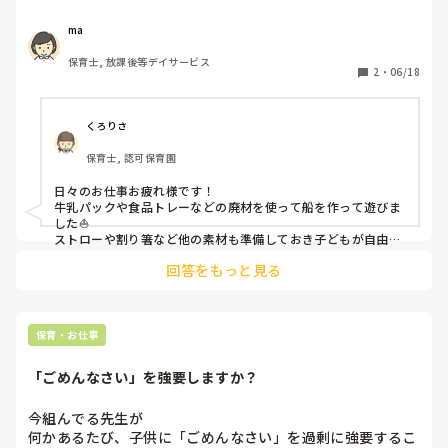
子どもたちと一緒に作れそうな水遊び道具のアイデアくださ
い⭐︎
ma
保育士, 放課後等デイサービス
2
・
06/18
くろりさ
保育士, 認可保育園
日々のお仕事お疲れ様です！

牛乳パックや食品トレーなどの廃材を使って船を作って遊びま
した⛵️

ストローや割り箸など他の素材も準備しておき子どもが自由に
工夫しながら作っていて盛り上がりました♪

回答をもっと見る
水遊びの時に水に浮かべて遊びましたが、沈むものもあった
り…どれだけ浮かぶか、進むかなど競争して楽しんでいました
よ！
保育・お仕事
「ごめんなさい」を強要しますか？
今組んでる先生が

何かあるたび、子供に「ごめんなさい」を過剰に強要するこ