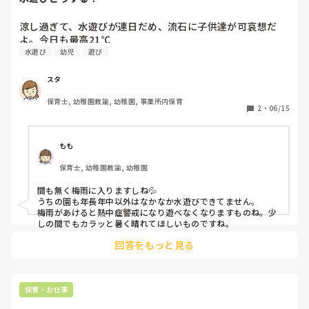
涼し過ぎて、水遊びが連日だめ、流石に子供達が可哀想だ
よ。今日も最高21℃
水遊び
幼児
遊び
スタ
保育士, 幼稚園教諭, 幼稚園, 事業所内保育
2
・
06/15
もも
保育士, 幼稚園教諭, 幼稚園
間も無く梅雨に入りますしね💦

うちの園も年長年中以外はなかなか水遊びできてません。

梅雨があけると熱中症警戒になり遊べなくなりますものね。少
しの間でもカラッと暑く晴れてほしいものですね。
回答をもっと見る
保育・お仕事