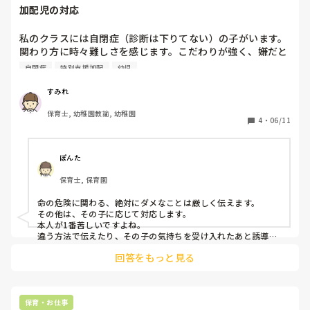
加配児の対応
私のクラスには自閉症（診断は下りてない）の子がいます。

関わり方に時々難しさを感じます。こだわりが強く、嫌だと
思ったことは頑なにしなかったり時があります。でも保育者
自閉症
特別支援加配
幼児
の意図としてはやってほしいが勝るときもあります。

本人の気持ちを優先したいという気持ちと自分自身の気持ち
すみれ
がぶつかることがあり、疲れてしまいます、、

保育士, 幼稚園教諭, 幼稚園
みなさんは加配児にどのように上手に対応をされています
4
・
06/11
か？
ぽんた
保育士, 保育園
命の危険に関わる、絶対にダメなことは厳しく伝えます。

その他は、その子に応じて対応します。

本人が1番苦しいですよね。

違う方法で伝えたり、その子の気持ちを受け入れたあと誘導し
てみたりするのも良いかなと思います。
回答をもっと見る
保育・お仕事