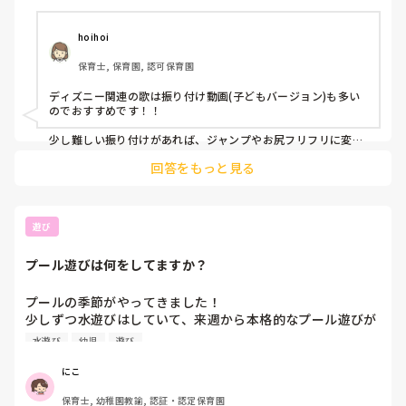
基本的な生活動作、ですかね。

トイレの使い方とか、整理整頓とか、自分で準備をするとか、
ルーティンが必要な子もいらっしゃるだろうから。

hoihoi
それから、

保育士, 保育園, 認可保育園
「せんせい、あのね」

ディズニー関連の歌は振り付け動画(子どもバージョン)も多い
のでおすすめです！！

これを、言えるかどうか、ってとても大切なんだそうです。

受け身ではなく、自発的なこと。
少し難しい振り付けがあれば、ジャンプやお尻フリフリに変更
すればいけますよ！
回答をもっと見る
遊び
プール遊びは何をしてますか？
プールの季節がやってきました！

少しずつ水遊びはしていて、来週から本格的なプール遊びが
始まります。

水遊び
幼児
遊び
皆さんは設定など取り入れて遊んでいますか？

幼児クラスなのですが、自由遊びが基本で、宝探しやフラフ
にこ
ープくぐりなども楽しめるかなと思うのですが…

保育士, 幼稚園教諭, 認証・認定保育園
皆さんはどんなプール遊びをしていますか？