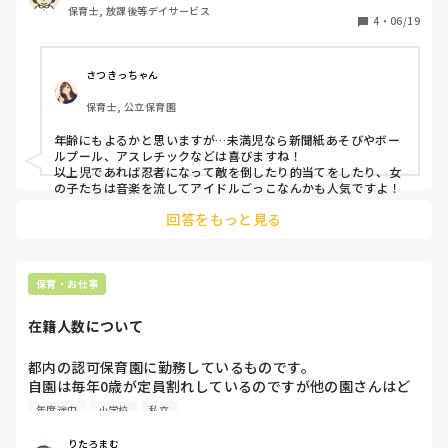
保育士, 放課後等デイサービス
4
・
06/19
さつきっちゃん
保育士, 公立保育園
年齢にもよるかと思いますが…未満児なら新聞紙あそびやボー
ルプール、アスレチックなどは喜びますね！

以上児であれば忍者になって敵を倒したり的当てをしたり、女
の子たちは音楽を流してアイドルごっこなんかも人気ですよ！
回答をもっと見る
保育・お仕事
在籍人数について
都内の認可保育園に勤務しているものです。

自園は毎年0歳が定員割れしているのですが他の園さんはど
うですか？

年度途中
小学校
私立
0歳だけでなく幼児も年度途中で幼稚園に行ったり、インタ
ー小学校への入学に向けて動き出したりと退園する子がお
りたろまむ