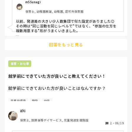
楽しめる何かいい遊びはありませんか？

m55unagi
保育士, 幼稚園教諭, 幼稚園, 認可外保育園
ちなみに、集団療育は20分間の設定です。
以前、発達差の大きい少人数集団で似た設定がありました😊

その時は“同じ活動を同じレベルで”ではなく、“参加の仕方を
複数用意する”形がうまくいきました。

例えば『色合わせサーキット』で、床に色カードを置いて順番
回答をもっと見る
に移動→ゴールで同じ色を選んで貼る遊びは反応が良かったで
す。

言語理解が低めのお子さんも視覚的に参加しやすく、色彩感覚
が得意な子は選ぶ・組み合わせる役で活躍できます。ほかのお
子さんは走る・探す要素も楽しめました。

保育・お仕事
あとは『協力おえかき』も盛り上がりました。大きい紙にテー
就学前にできていた方が良いこと教えてください！
マだけ決めて（海・花火・宇宙など）、描く・貼る・色を選ぶ
など役割を自由にすると、それぞれ得意が出やすかったです。

就学前にできておいた方が良いことはなんですか？

20分設定なら、導入3分→活動12分→共有5分くらいで、最後
に“〇〇が上手だったね”と結果より参加を拾うとまとまりやす
児童発達支援に勤めております。年長さんの利用が多く、就
児童指導員
施設
幼児
かった印象です☺️
学に向けてこれができていると良いなどあれば教えていただ
きたいです！
ぽむ
保育士, 放課後等デイサービス, 児童発達支援施設
2
・
06/19