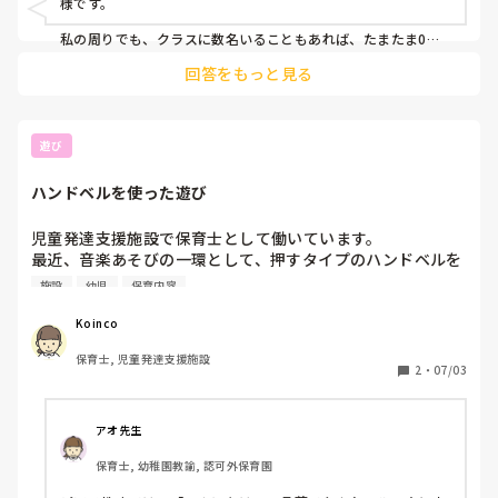
様です。

私の周りでも、クラスに数名いることもあれば、たまたま0人
という年もあり、状況は園や年度によって様々だと感じます。
回答をもっと見る
ただ、除去食の種類が以前より複雑化している印象もあり、人
数が減っても確認作業の重要性は変わりませんね。ゆいさんの
園のように落ち着いている時期は、改めてマニュアルを見直す
良い機会かもしれません。

遊び
ハンドベルを使った遊び
児童発達支援施設で保育士として働いています。

最近、音楽あそびの一環として、押すタイプのハンドベルを
購入しました。

施設
幼児
保育内容
音を自由に鳴らしてみたり、ハンドベルの色マッチングをし
たり、言われた色と回数分鳴らす遊び、ハンドベルの色に対
Koinco
応した楽譜を作って「きらきら星」の演奏をしてみたりして
保育士, 児童発達支援施設
ます。

2
・
07/03
他にもハンドベルを使ってどのような遊びがありますか？
アオ先生
保育士, 幼稚園教諭, 認可外保育園