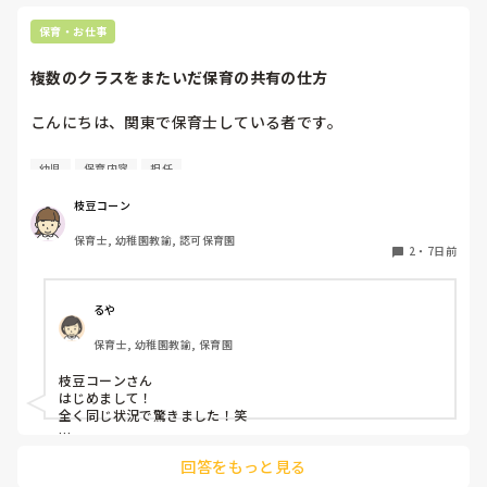
本当にいけな
ているのです
保育・お仕事
わってしまって
複数のクラスをまたいだ保育の共有の仕方
みなさんが幼
がまとまる為
こんにちは、関東で保育士している者です。

保育士の保育の共有ってどうされていますか？

幼児
保育内容
担任
私はフリーをしていて、よくわからないまま保育が進むこと
があります。勿論対応出来ますが、今日何する、どこ行く、
枝豆コーン
行くなら何歳からなど共有出来ていなくて朝先生方が話して
保育士, 幼稚園教諭, 認可保育園
決めています。

2
・
7日前
幼児クラスでお昼寝も合同のため、寝ない子が多い年長がた
くさんいて話す時間も取れずに終わります。

るや
時間の取り方、共有の仕方など工夫している事がありました
保育士, 幼稚園教諭, 保育園
ら教えてください！
枝豆コーンさん

はじめまして！

全く同じ状況で驚きました！笑

毎朝今日は何するのかな〜

回答をもっと見る
散歩行くのかな〜？行くならどこかな？ねらいは？何時帰園？

おやすみは誰かしら？
