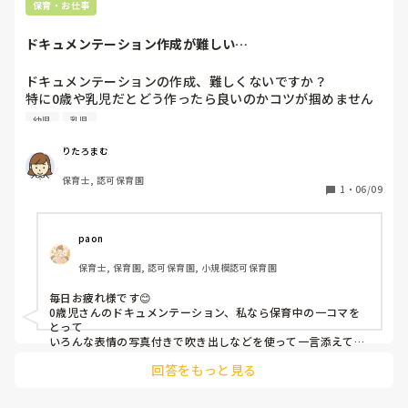
保育・お仕事
ドキュメンテーション作成が難しい…
ドキュメンテーションの作成、難しくないですか？

特に0歳や乳児だとどう作ったら良いのかコツが掴めません
💦

幼児
乳児
幼児クラスだと発見や疑問を口に出して教えてくれるので作
りやすいのですが…

りたろまむ
みなさんの園ではドキュメンテーション作成していますか？
保育士, 認可保育園
コツがあれば教えていただきたいです！
1
・
06/09
paon
保育士, 保育園, 認可保育園, 小規模認可保育園
毎日お疲れ様です😊

0歳児さんのドキュメンテーション、私なら保育中の一コマを
とって

いろんな表情の写真付きで吹き出しなどを使って一言添えて伝
えます！

回答をもっと見る
0歳児さんらしく、いろんな表情や仕草などから"これはな
に？""どんなにおいがするのかな？""どんなかんしょく？やわ
らかーい！"など、その場で子どもたちと共有した(大人が発し