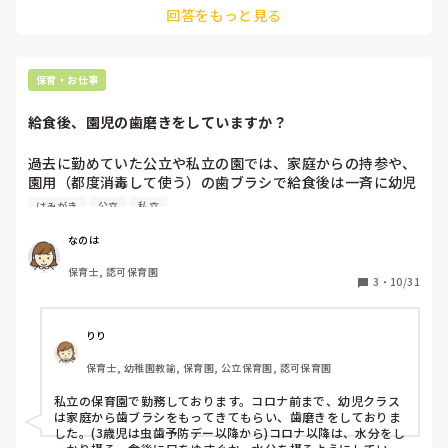
回答をもっと見る
わたしのときは主任兼担任だったので、とっても大変でした…
7年目くらいで子育て経験なしの主任をしたので周りと協力！
って感じでやりました。

園の方針にもよりますし、学年の先生の感じにもよりますよ
保育・お仕事
ね…

その学年の主任になり、下の先生たちがどのようなメンバーか
給食後、園児の歯磨きをしていますか？
わかっていて少し不安があれば上の先生にそのことを私なら言
うかなあと思います。
過去に勤めていた公立や私立の園では、家庭からの持参や、
園用（都度消毒して使う）の歯ブラシで給食後は一斉に幼児
の歯磨き時間を設けていました。

はみがき
公立
私立
食後から昼寝までのバタバタした時間で慌ただしかった記憶
があります。仕上げは職員が行いますが、ふざけていた園児
なのは
が歯ブラシを持って怪我をしそうになったりとヒヤヒヤする
保育士, 認可保育園
こともありました。

3
・
10/31
ここ数年は歯磨きの時間がない園に勤めています。皆さんの
園では歯磨きの時間はありますか？取り組み方法などをお聞
りり
かせ頂けたらと思います。
保育士, 幼稚園教諭, 保育園, 公立保育園, 認可保育園
私立の保育園で勤務しております。コロナ前まで、幼児クラス
は家庭から歯ブラシをもってきてもらい、歯磨きをしておりま
した。(3歳児は虫歯予防デー以降から)コロナ以降は、水分をし