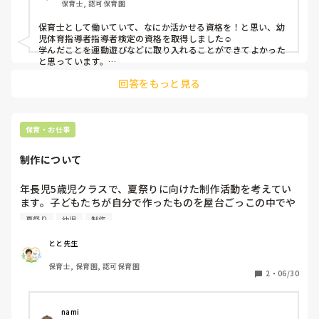
保育士, 認可保育園
保育士として働いていて、なにか活かせる資格を！と思い、幼
児体育指導者指導者検定の資格を取得しました☺️

学んだことを運動遊びなどに取り入れることができてよかった
と思っています。

私もまた何か違う資格など勉強したいな〜と考え中です。
回答をもっと見る
保育・お仕事
制作について
年長児5歳児クラスで、夏祭りに向けた制作活動を考えてい
ます。子どもたちが自分で作ったものを屋台ごっこの中でや
り取りできるようにしていきたいのですが、作るものが難し
夏祭り
幼児
制作
すぎると保育者の援助が多くなってしまいます。年長児が主
体的に作りやすく、達成感も味わえる制作アイディアがあれ
とと先生
ば教えていただきたいです。
保育士, 保育園, 認可保育園
2
・
06/30
nami