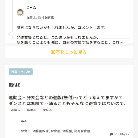
つーた
保育士, 認可保育園
参考にならないかもしれませんが、コメントします。

発達支援となると、また違うかもしれませんが、

話を聴くことよりも先に、自分の言葉で話をすること、これが
ひとつ、就学するうえで必要だと思っています。

回答をもっと見る
自己表現、自己開示、思考を言語化する、これが備わること
で、語彙が増えて相手の話も少しずつ聴けるようになっていく
と、個人的には思っています。

行事・出し物
言葉を知らなかったり、自身が自分の言葉で話をして相手の反
応を知らないままでは、話を聴くこともままならないのではな
振付💃
いかと、考えております。

なぜなら、相手が話していること、言葉、が分からないから。

運動会・発表会などの遊戯(振付)ってどう考えてますか？

なので、意思表示をする機会を増やすことがひとつ大事なので
ダンスとは無縁で‥踊ることもそんなに得意ではないので、
はないかと思っています。

毎回同じような感じになってしまいます

劇遊び
発表会
運動会
最近はYouTube様々ですが、あまりメジャーではない曲だ
学習、教育、マナー、ルール、

と踊っている動画もなく‥
よりも目に見えない人との関わり、心。

あん
非認知能力。

保育士, 幼稚園教諭, 保育園, 幼稚園, 認可保育園
2
・
06/27
生活で言うなら、
