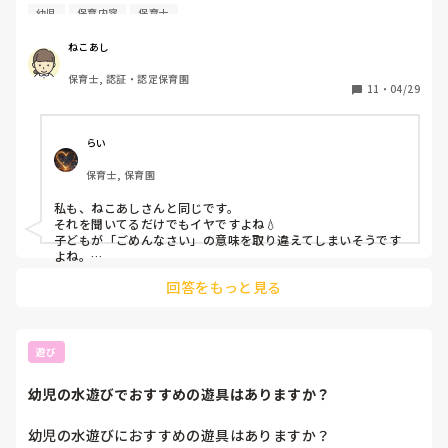
とが多く、聞いていてしんどくなっています。

幼児
保育内容
保育士
もちろん、子供同士がケンカになった時など、状況把握や、
ねこあし
お互いの言い分を聞いたりしたうえで、子どもが納得して
保育士, 認証・認定保育園
「ごめんなさい」と言えるように促すのは大切だと思うので
11
・
04/29
すが

大半が、きちんと並べてなかったとか、お茶をこぼしたと
らい
か、ふざけてたからということで

保育士, 保育園
「ごめんなさいは！」と先生(自分)に「ごめんなさい」と言
うよう迫ってるのです。それも結構キツイ口調なので、私も
私も、ねこあしさんと同じです。

怖くなる時があって。

それを聞いてるだけでもイヤですよね💧

子どもが「ごめんなさい」の意味を取り違えてしまいそうです
「ありがとう」や「ごめんなさい」は私も大切にしている言
よね。

言えばいい…そうなりそうですよね。

葉ですが、「ごめんなさいは！」と迫るものではないと思っ
回答をもっと見る
てます。そのワードを言えばそれでOKでもないですし。

私は、例え子ども同士で何があっても、良くない状況なら許せ
ないから謝らない選択もアリだと思っています。

「ごめんなさい」という言葉を言う以上に、

子どもにも伝えます。
悪いことをしたことへの反省とかが大切だと思うので(わざ
遊び
とではない時もあるし)その子と話をしたり、本人が理解納
得できるよう丁寧に行いたい私は、毎日モヤモヤしていま
幼児の水遊びでおすすめの遊具はありますか？
す。

幼児の水遊びにおすすめの遊具はありますか？

1日に何10回も「ごめんなさいは‼️」と子どもを責める言葉