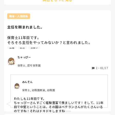
職場・人間関係
主任を頼まれました。
保育士11年目です。

そろそろ主任をやってみないか？と言われました。

未満児も以上児も担任を持ったことがあり、

後輩
主任
子育て
フリー保育士も経験しました。

自分でも経験を積み重ねてきて、最近ようやく自分の保育が
ちゃっぴー
出来上がってきたのかな、、、と感じているところでした。

保育士, 認可保育園
年数的には中堅だし、後輩指導をする立場でもありますが、
2
・
01/17
まだまだ現場で頑張りたい気持ちの方が何倍も強いです。

また、未婚で子育て経験もないので、主任なんて自分には絶
対できないよと思っている自分がいます。

みんそん
保育士, 幼稚園教諭, 幼稚園
もちろん頼まれるのは光栄なことなのですが、どうこの気持
わたしも11年目です。

ちゃっぴーさんすごく経験豊富で羨ましいです！そして、11年
目で中堅ということは、その園はベテランさんがたくさんいる
のですね！それはドキドキしますね…
