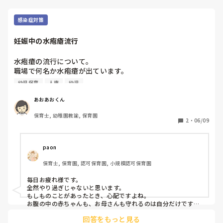
に今は大人か真ん中に入り、気持ちの整理や友だちとの関係性
を作っていくことは大事な事だと思います。

もしその場で同時にトラブルが起こった際は、優先度をつけて
感染症対策
対応しています。

もし手が出てることがあったら、そっちの対応をして、あとで
妊娠中の水疱瘡流行
もう1組のトラブルの話をちゃんと聞きに行く。

「~された」とか言いに来てくれるのであれば、ちゃんと嫌だ
ったことを相手に伝えるべきだと思うので、時間差があっても
水疱瘡の流行について。

その2人を呼んで話を聞くようにしています。ひとつひとつ積
職場で何名か水疱瘡が出ています。

み重ねが大事だとわたしは思うので、少しの喧嘩でもちゃんと
普段なら気にしないんですがいま９週の妊婦でして、かなり
幼児保育
人権
幼児
何があったとか聞くようにきしています。
気になっています。

10年前入職の際に受けた抗体検査が5.2と＋ではあったので
あおあおくん
すが、今日心配なので抗体検査を受けてきました。

保育士, 幼稚園教諭, 保育園
病院の先生には、そんなに気にする事ないよと言われたので
2
・
06/09
すが、不安すぎて結果が出るまで、保育から外してもらいた
いとお願いしました。

子ども達も２回ワクチン接種済みの子がほとんどで数名打っ
paon
てない子がいるくらいです。

保育士, 保育園, 認可保育園, 小規模認可保育園
人手不足の中なので、申し訳ない気持ちでいっぱいですが…
毎日お疲れ様です。

私やりすぎでしょうか。
全然やり過ぎじゃないと思います。

もしものことがあったとき、心配ですよね。

お腹の中の赤ちゃんも、お母さんも守れるのは自分だけです。

保育から外して欲しいとお願いして、それを受け入れてくれる
回答をもっと見る
のであれば環境に感謝して甘えていいと思います。
