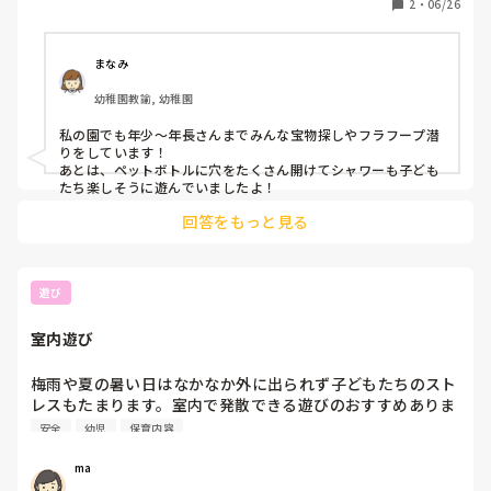
2
・
06/26
まなみ
幼稚園教諭, 幼稚園
私の園でも年少〜年長さんまでみんな宝物探しやフラフープ潜
りをしています！

あとは、ペットボトルに穴をたくさん開けてシャワーも子ども
たち楽しそうに遊んでいましたよ！
回答をもっと見る
遊び
室内遊び
梅雨や夏の暑い日はなかなか外に出られず子どもたちのスト
レスもたまります。室内で発散できる遊びのおすすめありま
すか？⭐︎アイデアをよろしくお願いします。
安全
幼児
保育内容
ma