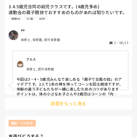
3.4.5歳児合同の幼児クラスです。(4歳児多め)

運動会の親子競技でおすすめのものがあれば知りたいです。

4歳児メインが目安です。
運動会
行事
幼児
ao
保育士, 保育園, 認可保育園
2
・
06/13
アルス
保育士, 認可保育園
今回は3・4・5歳児みんなで楽しめる『親子で台風の目』のア
イデアです。2人で1本の棒を持ってコーンを回る競技ですが、
年齢の違う子どもたちが一緒に楽しむためのコツがあります

ポイントは、体の小さなお子さんや3歳児はコーンの『内
側』、体の大きなお子さんや親御さんは『外側』を走ることで
回答をもっと見る
す。これで走る距離のバランスがとれて、みんなで息を合わせ
やすくなると思います。ただ、コーンを回るときに大人が急ぐ
と、お子さんが転んでしまうリスクがあります。事前に親御さ
んへ『コーンの近くではゆっくり走ってね』と声をかけておき
ましょう。軽いプラスチックの棒を使うと安全ですよ。4歳児
雑談・つぶやき
をメインにしつつ3、5歳でも割と楽しめるのではないかなと思
水遊びどうする？