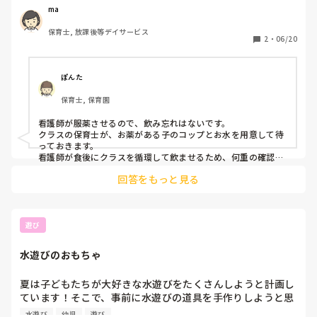
いい工夫はありますか？
ma
保育士, 放課後等デイサービス
2
・
06/20
ぽんた
保育士, 保育園
看護師が服薬させるので、飲み忘れはないです。

クラスの保育士が、お薬がある子のコップとお水を用意して待
っておきます。

看護師が食後にクラスを循環して飲ませるため、何重の確認に
もなっているので、今のところ飲み忘れると言うことはありま
回答をもっと見る
遊び
水遊びのおもちゃ
夏は子どもたちが大好きな水遊びをたくさんしようと計画し
ています！そこで、事前に水遊びの道具を手作りしようと思
います。

水遊び
幼児
遊び