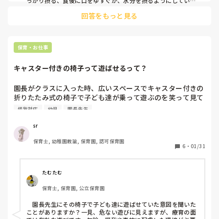
っかり摂る、食後に口をゆすぐか、水分を摂るようにしていま
す。しっかり水分を摂り、唾液の分泌を促すと虫歯予防につな
回答をもっと見る
がると教えてもらい、このような形になっています！

歯ブラシの使用や、歯磨きは万が一があるので怖いですよ
ね…！わたしは今のやり方で十分だと思います！
保育・お仕事
キャスター付きの椅子って遊ばせるって？
園長がクラスに入った時、広いスペースでキャスター付きの
折りたたみ式の椅子で子ども達が乗って遊ぶのを笑って見て
いる園長をどう思いますか？

怪我対応
幼児
園長先生
他の職員がいる時や、椅子で遊んでいても園長以外の職員が
来ると、子ども達は「やばい💦」と言うような様子で遊びを
sr
辞めます。

保育士, 幼稚園教諭, 保育園, 認可保育園
ただ園長のしてる事なので周りの職員は言えず💦いつか怪我
6
・
01/31
になったり、子どもがお家に帰ってからキャスター付きの椅
子で遊んだと保護者に言った時の反応が怖いなと感じていま
す。。。

たむたむ
保育士, 保育園, 公立保育園
　園長先生にその椅子で子ども達に遊ばせていた意図を聞いた
ことがありますか？一見、危ない遊びに見えますが、療育の面