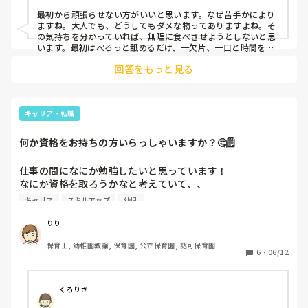
最初から頑張らせない方がいいと思います。なぜ苦手かにより
ますね。大人でも、どうしてもダメな物ってありますよね。そ
の気持ちを分かっていれば、無理に食べさせようとしないと思
います。最初はぺろっと舐めるだけ、一欠片、一口と時間を掛
けて少しずつ進めます。少しでもやろうとした、できた時に大
回答をもっと見る
袈裟に褒めることも、とても大切です。

集団生活の影響は大きく、周りの子が美味しいと食べていれ
ば、食べれるようになることもあります。

過敏な子は中々難しいと思いますが、その子の無理にならない
ように、食べることが嫌にならないように進める必要があると
キャリア・転職
思います。

まず第一に心掛けているのは、食事の時間が楽しい時間である
何か資格をお持ちの方いらっしゃいますか？🤔🗒️
ことです。
仕事の間になにか勉強したいと思っています！

なにか資格を取ろうかなと考えていて、、

なにかの資格を取られた方、勉強中の方はいらっしゃいます
キャリア
スキルアップ
幼児
か？保育に役立った、次のキャリアに役立ったなど、ぜひ教
えて頂きたいです📚
りり
保育士, 幼稚園教諭, 保育園, 公立保育園, 認可保育園
6
・
06/12
くろりさ