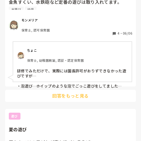
金魚すくい、水鉄砲など定番の遊びは取り入れてます。

を聞いてるのが、しんどいです。

他の園ではやってないかも?!と思うようなユニークな遊びが
水遊び
幼児
もし、我が子がこんな風に責められてるとしたら辛いです。

あれば教えてください！
モンメリア
皆さんは「ごめんなさい」強要しますか？
保育士, 認可保育園
4
・
06/06
ちょこ
保育士, 幼稚園教諭, 認証・認定保育園
研修でみただけで、実際には園長許可がおりずできなかった遊
びですが…

・泡遊び…ホイップのような泡でごっこ遊びをしてました

・ミストトンネル…ホースに穴を開けたものでトンネルを作っ
回答をもっと見る
てました

・バケツジャバーん…よくプールであるバケツに水が溜まると
ジャバーんと上から水が降ってくるやつを手作りしてました！

・雨どいで水の道作り…水の道を作った先を砂場にして大きな
遊び
池を作って泥遊び！これは実際やりました！年長児は大盛り上
がりです。

夏の遊び
毎年水遊びのマンネリ化に悩みますよね〜！楽しい夏になりま