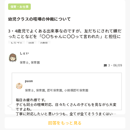
た)言葉や、"あー！""うー"など子どもたちが発した言葉など
を添えるのはどうでしょうか？

保育・お仕事
意味のある言葉じゃなくても、その年齢が発した言葉と表情で
意外と伝わるものです😊ぜひかわいい姿収めてくださいね✨️
幼児クラスの喧嘩の仲裁について
3・4歳児でよくある出来事なのですが、友だちにされて嫌だ
ったことなどを「〇〇ちゃんに〇〇って言われた」と担任に
伝えにくる姿が見られます。

トラブル
幼児
4歳児
自分で伝える機会を作ったり、解決できるよう両方の話を聞
いた上で仲介をしたいのですが、他の所でもトラブルが起こ
しぇい
っていたりすると、待っててねと言うことが多く、クラス全
保育士, 保育園
体を見なければいけないこととの両立が難しいです。

3
・
06/09
皆さんは幼児クラスで同時にトラブルが起こった際はどうし
ていますか？

paon
適当に返事するのは良くないと思いつつも、全体を見れない
保育士, 保育園, 認可保育園, 小規模認可保育園
ことにも繋がりそうで…

よろしくお願いいたします。

毎日お疲れ様です。

子ども同士の喧嘩対応、日々たくさんの子どもを見ながら大変
また、みなさんの喧嘩の仲裁方法についても教えてほしいで
ですよね。

す！
丁寧に対応したいと思いつつも、全てが全てそううまくはいか
ないことも多々あるかと思います。

回答をもっと見る
まだ3.4歳児さんだと自分たちで解決するのは難しい時期です
し、年長や小学生になったときに、その力を発揮していくため