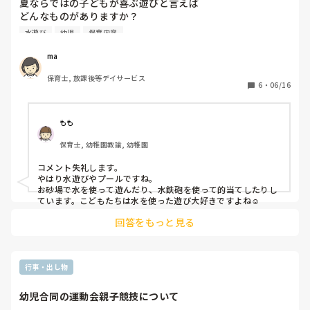
すように！！
夏ならではの子どもが喜ぶ遊びと言えば

どんなものがありますか？

室内遊びでも外遊びでもなんでもいいのでアイデアをくださ
水遊び
幼児
保育内容
い！よろしくお願いします！
ma
保育士, 放課後等デイサービス
6
・
06/16
もも
保育士, 幼稚園教諭, 幼稚園
コメント失礼します。

やはり水遊びやプールですね。

お砂場で水を使って遊んだり、水鉄砲を使って的当てしたりし
ています。こどもたちは水を使った遊び大好きですよね☺️
回答をもっと見る
行事・出し物
幼児合同の運動会親子競技について