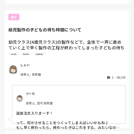
赤ちゃんや、妊婦さんに感染したら大変なことになる感染症に
は、みんなが協力していくことは大切だと思います。

それは預かっている園児さんでも同様ですし、保育士にも適応
されることだと思います。

遊び
安心しできるようになったら、またしっかり保育に貢献したら
いいと思いますよ😊

幼児製作の子どもの待ち時間について
妊娠中で大変なことも多いと思いますが、今後妊娠や子育てし
ながらでもお仕事が続けられらる素敵な職場でありますよう
に...✨️
幼児クラス(4歳児クラス)の製作などで、全体で一斉に進め
ていく上で早く製作の工程が終わってしまった子どもの待ち
時間はどうしていますか？

幼児
制作
4歳児
私の保育園は手を膝に乗せて、静かに待つ…というクラスが
しぇい
多いのですが、子どもですので動いてしまう姿もあり、その
保育士, 保育園
姿を見て子どもにとって退屈ではないかな？製作が嫌になっ
2
・
06/08
てしまわないかな？と思います。

つーた
保育士, 認可保育園
追加注文入りま〜す！

って、何かさせることをつくってしまえばいいかもね♪

もし早く終わったら、終わった子はこれをする、みたいなのを
用意しておいていいと思います。
