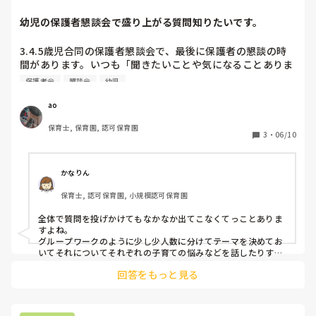
幼児の保護者懇談会で盛り上がる質問知りたいです。
3.4.5歳児合同の保護者懇談会で、最後に保護者の懇談の時
間があります。いつも「聞きたいことや気になることありま
すか？」と聞いてもどの保護者も何も言わず沈黙が続いてし
保護者会
懇談会
幼児
まうことが多いので、こちらから質問を投げかけてそれにつ
いてお話してもらおうかなと思っています。

ao
何かいい話題、盛り上がる質問など教えていただきたいです
保育士, 保育園, 認可保育園
3
・
06/10
かなりん
保育士, 認可保育園, 小規模認可保育園
全体で質問を投げかけてもなかなか出てこなくてっことありま
すよね。

グループワークのように少し少人数に分けてテーマを決めてお
いてそれについてそれぞれの子育ての悩みなどを話したりする
のはどうでしょうか？

回答をもっと見る
そこに保育者がそれぞれ周って話を聞いたりというのもいいと
思います。保護者同士のコミュニケーションも取れたりできる
かなと。