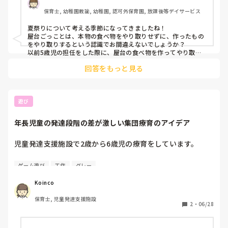
保育士, 幼稚園教諭, 幼稚園, 認可外保育園, 放課後等デイサービス
夏祭りについて考える季節になってきましたね！

屋台ごっことは、本物の食べ物をやり取りせずに、作ったもの
をやり取りするという認識でお間違えないでしょうか？

以前5歳児の担任をした際に、屋台の食べ物を作ってやり取り
しました。

回答をもっと見る
りんごあめ、たこ焼き、焼きそば、チョコバナナの食べ物をい
ろんな廃材で作りました。りんごあめはニスを塗ると雰囲気が
出て良かったです！

金魚すくいの金魚、射的（割り箸鉄砲や的）なども作りまし
た。

遊び
上記は分担して作り、お面は1人１つ作ってお面屋さんも作り
ました。粘土で自分の顔を作り、手の込んだ作品となり達成感
年長児童の発達段階の差が激しい集団療育のアイデア
も得ることができていました。

どれも子どもたちで作れるもので、完成後のごっこ遊びもとて
も楽しんでくれていました。

児童発達支援施設で2歳から6歳児の療育をしています。

回答がズレていましたら、申し訳ありません🙇‍♀️

6歳児ですが、発達年齢が3歳児で、言葉も出ず、理解度も低
ゲーム遊び
工作
グレー
ご参考程度に見ていただけると嬉しいです。

い子がいます。その子は、色彩感覚豊かではさみを使った高
度な製作が得意です。

Koinco
今度、そのお子様も交えた年長児集団3人の療育がありま
保育士, 児童発達支援施設
す。

2
・
06/28
製作以外に、そのお子様も楽しめて、なおかつ他のお子様も