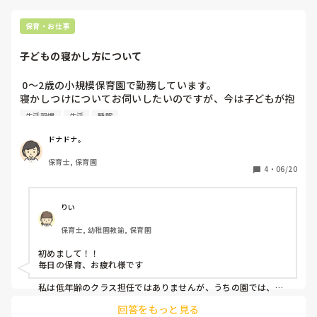
保育・お仕事
子どもの寝かし方について
 0～2歳の小規模保育園で勤務しています。

寝かしつけについてお伺いしたいのですが、今は子どもが抱
っこして欲しいと要求してきたら抱っこをして寝かしていま
生活習慣
生活
睡眠
す。

先日、泣いてもいいから抱っこしないで寝かすように言われ
ドナドナ。
ました。

保育士, 保育園
皆さんの園はどのように寝かしつけをされてるのか教えてく
4
・
06/20
ださい。

宜しくお願いいたします！
りい
保育士, 幼稚園教諭, 保育園
初めまして！！

毎日の保育、お疲れ様です

私は低年齢のクラス担任ではありませんが、うちの園では、泣
いている子はほとんど0歳児で、泣いてる時はコロコロ付きの
回答をもっと見る
ベビーカーみたいなのに乗せて、職員が常に側にいて、揺らし