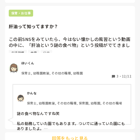
たりして寝かしつけてます。

1歳児の子が泣いていたら、ベビーベッドでぬいぐるみや、カ
ラカラと音のなるおもちゃを用意して、自分で好きなように遊
保育・お仕事
べるようにしています。

(職員も少なく、業務があるため、離れて様子を見守っている状
肝油って知ってますか？
態)

他の子たちは不思議と自分から横になって入眠しているようで
この前SNSをみていたら、今はない懐かしの風習という動画
す。

の中に、「肝油という謎の食べ物」という投稿がでてきまし
た。

「抱っこしないで寝かすように」、というのは、「抱っこ癖が
生活習慣
食育
公立
付く。」とかからですかね？( ˙-˙ ; )前の園で2歳児担任の時
は、午睡の時間になる度に大泣きする子どもがいて、その子が
今はない・・・と言われましたが、うちの園では今もありま
ほいくん
まずは安心して自分から寝るようになるまで、膝の上に乗せた
す（笑）

りして寝かしつけてました(^^;泣く子も少なかったからそれが
保育士, 幼稚園教諭, その他の職種, 幼稚園
3
・
12/12
出来たということもあるとは思いますが、人が足りなかったり
確かに子どもたちの栄養不足を補うために始まった風習と聞
したら難しいですよね（ ;  ; ）

いたことがありますが、現代は栄養不足どころか栄養過多で
今は涙を流しているその子も、少しずつ涙が減ってくれるとい
いですね( ˙ ˙ *)
すよね😅

かんな
保育士, 幼稚園教諭, その他の職種, 保育園, 幼稚園, その他の職場
まだ肝油食べてる園ってありますか？？

謎の食べ物なんですね笑

前は食べてたけど今はないよーと言う方は、廃止になった経
緯も知りたいです(^^)
私の勤務していた園でもあります。ついでに通っていた園にも
ありましたよ。

その日のお当番さんが分けてくれて(いまはどうか分からないけ
回答をもっと見る
ど)
