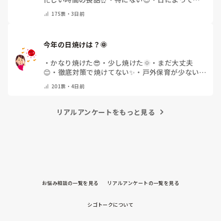
う🌿
・
その他(コメントで教えてください)
175
票・
3日前
今年の日焼けは？🌞
・
かなり焼けた😎
・
少し焼けた🌞
・
まだ大丈夫
😊
・
徹底対策で焼けてない✨
・
戸外保育が少ない
🌿
・
その他(コメントで教えてください)
201
票・
4日前
リアルアンケートをもっと見る
お悩み相談の一覧を見る
リアルアンケートの一覧を見る
シゴトークについて