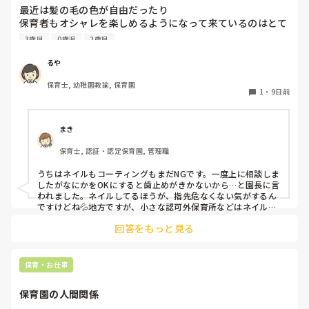
も大事かと。

最近は髪の毛の色が自由だったり

保育者もオシャレを楽しめるようになって来ているのはとて
憶測で考えて妄想を広げないことです。

も良いことだと思っているのですが、

デマがいつのまにか事実のようになってしまうのは、人間の思
3歳児
0歳児
2歳児
皆さんの園ではネイルの扱いはどうなっていますか？

い込みの度合いによるものです。
今の園では一応まだNGにはなっているのですが、

るや
爪が弱いからコーティングしていないと割れちゃう、とか
保育士, 幼稚園教諭, 保育園
色々理由がありつつ地味目のネイルを暗黙の了解でしている
1
・
9日前
人が半数くらいいます。

最近はプールがあったりと素足になることが多いのですが、
足は煌びやかなネイルになっています。笑

まき
保育士, 認証・認定保育園, 管理職
そもそもどうしてネイルがNGだったんだっけ？とだんだん
わからなくなって来ました笑

うちはネイルもコーティングもまだNGです。一度上に相談しま
他の園ではどのような感じなのか教えていただけたら嬉しい
したがなにかをOKにすると歯止めがきかないから…と園長に言
われました。ネイルしてるほうが、指先危なくない気がするん
ですけどね💦地方ですが、小さな認可外保育所などはネイル
OKのとこもあるようです。
回答をもっと見る
保育・お仕事
保育園の人間関係