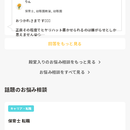
呼ばれて一緒に対策を考えさせられること多数

りん
保育士, 幼稚園教諭, 幼稚園
これだけで30〜40分拘束されて辛いです

おつかれさまです🙇🏻‍♀️

皆さんの園はどうですか?
正直その程度でヒヤリハット書かせられるのは嫌がらせとしか
思えません😭💦

他の先生方も同様のことをされているのでしょうか？

回答をもっと見る
あまりご無理されませんよう…😢
殿堂入りのお悩み相談をもっと見る
お悩み相談をすべて見る
話題のお悩み相談
キャリア・転職
保育士 転職