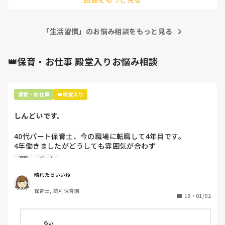
導線が分からないのでなんとも

言いにくいですが

「生活習慣」のお悩み相談をもっと見る
例えば、外遊びの後は全員帽子を

しまってから、手洗いに促したり

着替えて片付けが終わった子には

👑保育・お仕事 殿堂入りお悩み相談
座って待っててもらって全員終わってから次の行動をするなど

メリハリをつけてあげると

いいと思います！
保育・お仕事
👑殿堂入り
しんどいです。
40代パート保育士、今の職場に転職して4年目です。

4年働きましたがどうしても雰囲気が合わず

退職しようと思っています。

退職
パート
周りの職員は、勤続10年以上から何十年という先生がほとん
晴れたらいいね
どです。

保育士, 認可保育園
保護者子どもの愚痴悪口が多く、

19
・
01/02
子どもの前でも

今で言う不適切保育も　

仕方ないよね

らい