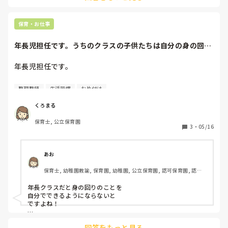
甘くておいしいって、お帰りの時間に食べるのが楽しみでし
た！
保育・お仕事
年長児担任です。うちのクラスの子供たちは自分の身の回り
の始末が苦手で…...
年長児担任です。

うちのクラスの子供たちは自分の身の回りの始末が苦手で…

整理整頓
生活習慣
お片付け
外遊びから帰ってきて帽子は脱ぎっぱなし、外靴や上履きも
あるべき場所に置いてない、室内で廃材遊びしてもそのま
くろまる
ま…脱いだ服も脱ぎっぱなし…

保育士, 公立保育園
なんてことが日常茶飯事。

3
・
05/16
このままではいけないと思っていても毎日口酸っぱく言って
も改善せず…でも年長だしいい手立てがないかなと探ってい
ますがいい案が浮かびません。

あお
1年間かけてできるようになっていけばと思っていますが、
保育士, 幼稚園教諭, 保育園, 幼稚園, 公立保育園, 認可保育園, 認
皆さんはどのような手立て使っていますか？

証・認定保育園, 認可外保育園, 事業所内保育, 病院内保育, 小規模認
いいアイデアがあればを教えて下さい。
可保育園
年長クラスだと身の回りのことを

自分でできるようにならないと

ですよね！

行動にメリハリをつけて

回答をもっと見る
一斉にやらせるのはどうでしょうか？
