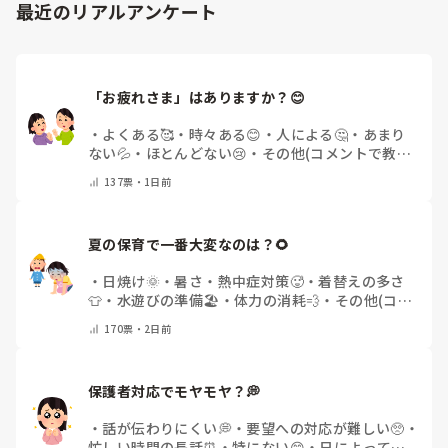
最近のリアルアンケート
「お疲れさま」はありますか？😊
・
よくある🥰
・
時々ある😊
・
人による🤔
・
あまり
ない💦
・
ほとんどない😢
・
その他(コメントで教え
てください)
137
票・
1日前
夏の保育で一番大変なのは？🌻
・
日焼け🌞
・
暑さ・熱中症対策🥵
・
着替えの多さ
👕
・
水遊びの準備🏖️
・
体力の消耗💨
・
その他(コメ
ントで教えてください)
170
票・
2日前
保護者対応でモヤモヤ？💭
・
話が伝わりにくい💭
・
要望への対応が難しい🥺
・
忙しい時間の長話⏰
・
特にない😊
・
日によって違