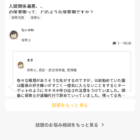
人間関係最悪、、

の保育園って、どのような保育園ですか？
保育内容
保育士
ちいかわ
保育士
3
・
9日前
まき
保育士, 認証・認定保育園, 管理職
色々な種類がありそうな気がするのですが、以前勤めていた園
は園長の好き嫌いがすごく一度気に入らないことをするとター
ゲットのようにネチネチ呼び出され注意をうけていました。順
番に保育士が退職代行で辞めていっていました。残ってる先生
は園長のご機嫌取りでサビ残当たり前、製作や発表会なども自
回答をもっと見る
由にできずで、やめたいけど子どもたちのことを思うとやめれ
ない…というような状態でした。きっと他にもこんな園たくさ
んありそうですよね💦
話題のお悩み相談をもっと見る