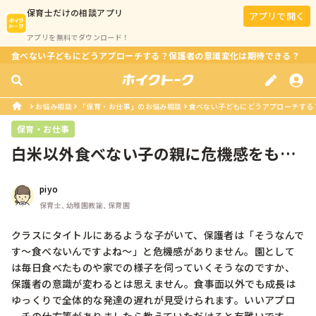
保育士
だけの相談アプリ
アプリで開く
アプリを無料でダウンロード！
食べない子どもにどうアプローチする？保護者の意識変化は期待できる？
お悩み相談
「保育・お仕事」のお悩み相談
食べない子どもにどうアプローチする
保育・お仕事
白米以外食べない子の親に危機感をもっ
てもらう方法
piyo
保育士, 幼稚園教諭, 保育園
クラスにタイトルにあるような子がいて、保護者は「そうなんで
す〜食べないんですよね〜」と危機感がありません。園として
は毎日食べたものや家での様子を伺っていくそうなのですか、
保護者の意識が変わるとは思えません。食事面以外でも成長は
ゆっくりで全体的な発達の遅れが見受けられます。いいアプロ