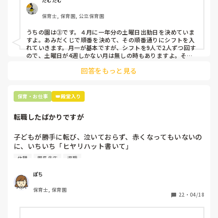
たむたむ
クアップしてもらう

保育士, 保育園, 公立保育園
③仮シフトが出た時、土曜出勤が難しければ自身で代わりの
人を交渉して見つけてもらう

うちの園は③です。４月に一年分の土曜日出勤日を決めていま
すよ。あみだくじで順番を決めて、その順番通りにシフトを入
上記のいずれかの対策を取り入れることを考えています。

れていきます。月一が基本ですが、シフトを9人で2人ずつ回す
ので、土曜日が4週しかない月は無しの時もありますよ。その
土曜日が出られない人は、同じシフト時間の人と自分で交代し
是非、現場の方の意見をお聞かせください。
回答をもっと見る
て貰い、主任に報告してます。
保育・お仕事
👑殿堂入り
転職したばかりですが
子どもが勝手に転び、泣いておらず、赤くなってもいないの
に、いちいち「ヒヤリハット書いて」

と書かされ

休憩
園長先生
退職
休憩時間に書くしかなく、辛いです

（そう言う本人は書かない）

ぽち
保育士, 保育園
しかも、上司に↑この内容でも

22
・
04/18
「どうしたらなくせるか」

ちゃんと考えて対策を練って書き込むようにと。
