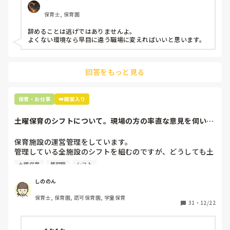
もう何も言わずに

保育士, 保育園
子どもの言いなりになればいいんだね

などいう意見で…

辞めることは逃げではありませんよ。

よくない環境なら早目に違う職場に変えればいいと思います。
上の先生に相談することは難しそうです。

主任は同じ考えですし、園長は不在のことが多いです。

回答をもっと見る
最後の職場にしようと思っていましたが

正直苦しい。

辞めることは逃げ、と、過去辞めた人も何年も言われ続けて
保育・お仕事
👑殿堂入り
土曜保育のシフトについて。現場の方の率直な意見を伺いた
いです。
保育施設の運営管理をしています。

管理している全施設のシフトを組むのですが、どうしても土
曜保育だけは入れる方が少なく、いつも苦労しています。

土曜保育
管理職
シフト
応募の段階では皆、月1〜2回の土曜出勤があることに同意し
て入職しているはずですが、いざ勤務が始まると一日も土曜
しののん
出勤が出来ない方ばかりです。

保育士, 保育園, 認可保育園, 学童保育
31
・
12/22
そこで、

①土曜日の希望休は2日まで、と制限をかける

②毎月、必ず土曜保育に入ることのできる日を1日だけピッ