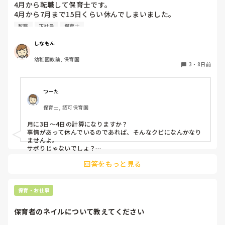
4月から転職して保育士です。

4月から7月まで15日くらい休んでしまいました。

同じクラスの先生いるのですが、いい気しないと思います。
転職
正社員
保育士
やめた方がいいですかね？また、クビになりますかね？
しなもん
幼稚園教諭, 保育園
3
・
8日前
つーた
保育士, 認可保育園
月に3日〜4日の計算になりますか？

事情があって休んでいるのであれば、そんなクビになんかなり
ませんよ。

サボりじゃないでしょ？

回答をもっと見る
同じクラスの先生が、もしも今後、いい気がしないと言葉にし
てきたり、冷たくあたるなど態度にひどく変化があることが出
てきたら、その時には、話をして必要に応じて謝るなりすれば
いいと思います。

保育・お仕事
何も起きていない段階で、考えを深めすぎてしまうより、これ
保育者のネイルについて教えてください
からの振る舞いだと思いますよ。

もしまた、休むことがありそうならば、事前に話しておくこと