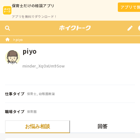
保育士
だけの相談アプリ
アプリで
アプリを無料でダウンロード！
piyo
piyo
minder_XqOxUm9Sow
仕事タイプ
保育士, 幼稚園教諭
職場タイプ
保育園
お悩み相談
回答