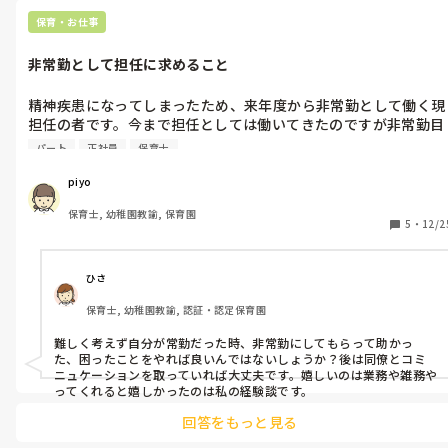
てもらって作っています。

他のクラスとも助け合いながら、持ち帰り無しで頑張っています
保育・お仕事
よ！
非常勤として担任に求めること
精神疾患になってしまったため、来年度から非常勤として働く現
担任の者です。今まで担任としては働いてきたのですが非常勤目
線で保育をしたことがないので、こういうことをしてもらえると
パート
正社員
保育士
嬉しい、又はこういうことをされると困るなど、具体的なアドバ
イスを頂けたら幸いです。
piyo
保育士, 幼稚園教諭, 保育園
5
・
12/2
ひさ
保育士, 幼稚園教諭, 認証・認定保育園
難しく考えず自分が常勤だった時、非常勤にしてもらって助かっ
た、困ったことをやれば良いんではないしょうか？後は同僚とコミ
ニュケーションを取っていれば大丈夫です。嬉しいのは業務や雑務や
ってくれると嬉しかったのは私の経験談です。
回答をもっと見る