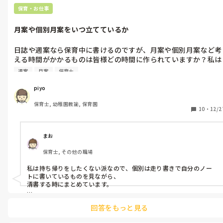
保育・お仕事
月案や個別月案をいつ立てているか
日誌や週案なら保育中に書けるのですが、月案や個別月案など考
える時間がかかるものは皆様どの時間に作られていますか？私は
保育雑誌を参考に、内容は薄っぺらいものの保育時間内でどうに
週案
月案
保育士
か作っていますが、ある程度家で考えてきたものを保育園で打ち
込む先生が多く…個人の力量によると思うのですがやはり持ち帰
piyo
り仕事0は不可能な気がしていまして。参考までに皆様がどの時
保育士, 幼稚園教諭, 保育園
間で立てているのか教えていただけるとありがたいです。
10
・
12/2
まお
保育士, その他の職場
私は持ち帰りをしたくない派なので、個別は走り書きで自分のノー
トに書いているものを見ながら、

清書する時にまとめています。

月案も個別も、お昼寝の時間にPCを保育室に持ってきて作っていま
回答をもっと見る
すよ。

あとフリーの先生が空いている時に、クラスに入ってもらい浮かせ