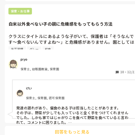
してみてはいかがでしょうか。
保育・お仕事
白米以外食べない子の親に危機感をもってもらう方法
クラスにタイトルにあるような子がいて、保護者は「そうなんで
す〜食べないんですよね〜」と危機感がありません。園としては
毎日食べたものや家での様子を伺っていくそうなのですか、保護
生活習慣
グレー
給食
者の意識が変わるとは思えません。食事面以外でも成長はゆっく
りで全体的な発達の遅れが見受けられます。いいアプローチの仕
piyo
方等がありましたら教えていただけると有難いです。
保育士, 幼稚園教諭, 保育園
10
・
12/2
けい
保育士, 保育園, 認可保育園
発達の遅れがあり、偏食のある子は担当したことがあります。

その子は、野菜が少しでも入っていると全く手をつけてくれません
でした。しかも家ではじゃがりこを食べて野菜を食べていると言わ
れて、コメントに困りました。

家庭に変わり保育をしている場なので、保護者が食べさせたいのか
回答をもっと見る
が一番かと思いますが、色んなものの美味しさを知ってほしいと思