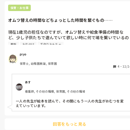
保育・お仕事
オムツ替えの時間などちょっとした時間を繋ぐもの……
現在1歳児の担任なのですが、オムツ替えや給食準備の時間な
ど、少し子供たちで遊んでいて欲しい時に何で場を繋いでいるの
か教えていただきたいです。破れない素材の絵本やブロックなど
着脱
お片付け
手作りおもちゃ
を出しているのですが、絵本の上に乗ってしまったりブロックも
片付けるのが手間だったりして、何かいいアイデアがあればぜひ
piyo
教えてください！
保育士, 幼稚園教諭, 保育園
4
・
12/2
あす
看護師, その他の職種, 保育園, その他の職場
一人の先生が絵本を読んで、その間にもう一人の先生がおむつを変
えていっています。
回答をもっと見る