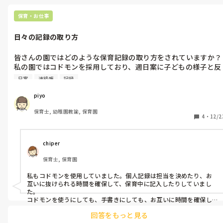
保育・お仕事
日々の記録の取り方
皆さんの園ではどのような保育記録の取り方をされていますか？
私の園ではコドモンを採用しており、週日案に子どもの様子と反
省を書き、各々の個人記録を2行ほどつけています。個人記録を
日案
連絡帳
記録
う少し丁寧に取りたいと思うのですが、午睡中に掃除や連絡帳の
返事などほかの業務もあり、それが精一杯……といった現状で
piyo
す。何か効率のいいやり方があればご教授いただきたいです。
保育士, 幼稚園教諭, 保育園
4
・
12/2
chiper
保育士, 保育園
私もコドモンを使用していました。個人記録は担当を決めたり、お
互いに抜けられる時間を確保して、保育中に記入したりしていまし
た。

コドモンを使うにしても、手書きにしても、お互いに時間を確保し
ないと書類を記入するのは難しいですよね…

回答をもっと見る
周囲の方と協力し合うことは可能でしょうか？一度、お話し合いを